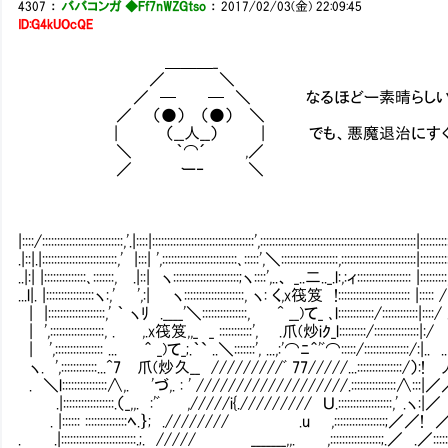
4307
：
ババコンガ ◆Ff7nWZGtso
：
2017/02/03(金) 22:09:45
ID:G4kUOcQE
＿＿＿_
／ ＼
／ ─ ─ ＼ なるほどー素晴らしい発見
／ （●） （●） ＼
| （__人__） | でも、悪魔退治にすぐ効果
＼ ｀⌒´ ,／
／ ー‐ ＼
|::::/:::::::::::::::::::::::::::,'.|::::|::::::::::::::::::::::::::::::::::',::::::::::::::::::::::::::::::::::::::::::::::::::::|:::::::::
.|::|.|:::::::::::::::::::::::::,' |:::| ',:::::::::::::::::::::::::､:::::',＼:::::::::::::::::::,:::::::::::::::::::::::::|:::::::::
..|:| |::::::::::::::､:::::::, .|::| ヽ::::::::::::::::::::::;ヽ::::',..、 _..二.._.l:,:ィ:::::::::::::::::: |:::::::::
...l|. |::::::::::::::::ヽ:,' ',:| ヽ::::::::::::::::::::, ヽ: く,x筏笈 !:::::::::::::::::::::::: |::::: /
| |:::::::::::::::::::,' ｀ ヽﾘ .____'＼:::::::::::::::, ㌃^ __)て_ ､l:
| ',::::::::::::::::::, . ,.x筏笈,,_ _ :::::::::::', .爪(炒iｸ_l:::::::::/:::::::::::::::|:
| ',:::::::::::::::: ... ㌃＾ _)て_;.｀` ..＼:::::::', ...,:'⌒ﾆ＾'ﾞ⌒:::::
ヽ. ',::::::::::::...^7 爪(炒久__ /////////ﾞ 77/////...:::::::::::::::/）:! 人
. ＼l:::::::::::::::∧,. 'づ,. : ' ///////////////////.:
.|:::::::::::::::::.（_,,. :'ﾞ ,/////i{.///////// Ｕ.::::::::::::::::::,' .ヽ:|
. |:::::: ::::::::::::::ﾍ.｝; .//////// .u ,::::::::::
. .|:::::::::::::::::::::::::.;. ///// _______,,. ,:::::::::::::::::;.／ .／::::::::