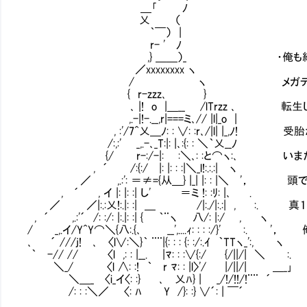
＿｢ ﾉ
乂 （
｀￣） |
r- ' ﾉ
,} ＿＿）_ ・俺も結構忘れてる
／xxxxxxxx ヽ
/ ヽ メガテンゲーム知識をぼん
{ r-zzz､ }
､ |! o |＿__ /lTrzz ､ 転生してし
,.-|!-.__,r|===ミ､// |l|_o |
, :'/7^乂＿ﾉ: : ∨: :r､/|l| |_,ﾉ! 
/:,:' _,.-､_T:|: |､:{: : ＼｀乂__ﾉ
{/ r-:/-|: Ⅵ:＼､: :と⌒ヽ:､ いまだ
, ´ /:{:/ |: |: : :|＼_l!:.:.:| ヽ
／ ,.:': ＝≠={从＿} |_| |: : |＼ '， 
, ´ , イ |: |: :| し' ＝ミ !: :ﾘ: |､ .
／ ／|:.:乂!:.|: :| ＿ /|:./|:.:| , :.
, ´ ,.:'´ /: :/: |:.|: :| { ｀¨ヽ 八/: |:/ , ヽ
/ _,.イ/Y^Y⌒＼{八:.{､ __',....ｨ: : : :/}' :. 
､ ´ ///j! ､ 〈l∨:＼}｀ ¨¨|{: : : {: :/:.ｲ ｀TTヽ_':, ヽ
｀ -// // 〈l ,: : |__. |ﾏ: : :∨{:/ {/||/| ＼ :.
＼_/ 〈l ∧: :! ｀ r ﾏ: : |l〉'/ |/||/| ＿_｣
＼＿_ 〈i_イ〈: :} ､ 乂ﾊ} | _/!/!!/!¨¨ ´
/: : :＼／ 〈: ﾊ Y /}: :} ∨´: | ￣´