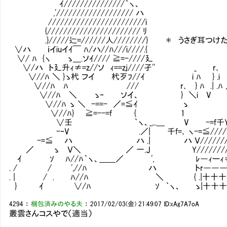
ｲ///////////////｀ヽ、
,'/////////////////// ハ
////////////////////////i
{/////////////////////// ﾘ
.}/////辷=//////人////////} ＊ うさぎ耳つ
∨ハ ｉイiuイｲ￣ ﾊ/ハ//ﾊ///i////.{
∨/ ﾊ {ヽ ゝ＿.ソｲ//// ≧=-////廴
∨/ハ ト廴升ｨ≠=z//ソ ｨ==zj////孑'' _ r､
∨//ﾊ ＼ }ゝ杙 フイ 杙歹ﾌ//ｲ i ﾊ } .i
∨//ﾊ ﾊ /// r､ } ﾊ .| .ﾊ ,-
∨//ﾊ ＼ ゝ‐ ソイ、 } ＼i V 
∨//ﾊ ゝ ＼ -==- ／=≦ｲ ゝ 
∨//ﾊ} ≧=--=f { 1 
∨壬 ｀ヽ、_,..＿ V -=f千
-‐V .／| 千f=､ ヽ-=≦////
-=≦ ハ ハ .| ハ Ｖ///////
／ ゝ Ｖ＼ ／ 一.J Y////////
ｲ ｿ ﾊ//ﾊ｀ヽ、＿＿／ ', ﾚ―ｨーｨ≠
. / / ',//ﾊ ハ トr―――ｲ 
. | / . ﾊ//ﾊ ＼ { .|十十十
} ｲ ∨/ﾊ ｿ ｀ヽ、 ゝ|十十十十
4294
：
梱包済みのやる夫
：
2017/02/03(金) 21:49:07
ID:xAg7A7oA
叢雲さんコスやで（適当）