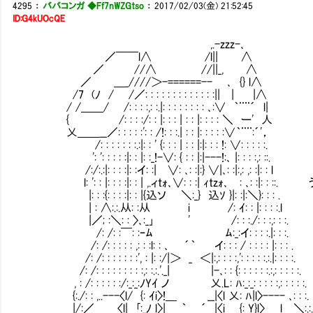
4295
：
ババコンガ ◆Ff7nWZGtso
：
2017/02/03(金) 21:52:45
ID:G4kUOcQE
,.-zzz-､
／￣￣l∧ /l|| ∧
／ //∧ //||_, ∧
／ ＿_////＞-======--Ⅵ ､ {} l∧
/7 (ﾉ / /／: : : : : : : : : : : : :|| | |∧
/ /＿＿/ /: : : :,: :.|: : : : : : : : ､:∨ ｀¨¨´ l|
{ /: : : :/: : |: : : | : : |: : : : ＼ ー' 人
乂＿＿__／: : : : :': : /!: : :.| : : |: : : : :∨｀¨¨:´'，
/: : : : : : :.:|: : ' {: : : | : : |:|: : : !: ∨: : : : :.
': ': : : : :|: : |: :_!-∨: { : : |:|---!:､ |: : : :,: ::.
/:/:.:|: : : :|: :イ: :| ∨: ､: :|:} ∨|､: :|:,: ,: :|: : l
l: ': : |: : : :|: : | ,.ィtｫ､∨: : :| ｨtzｫ､Ⅵ: ､: 
|: : :{: : : :|: : |{込ソ ＼:_} 込ｿ }|: :|:＼}: : : .
| : ∧:.:.从: :从 i /: ｲ: : |: : : :
|／; :＼: : 〉､:_｣ ' /: : :./: : :,: : :.
/: /: :￣: :ｰﾑ ﾑ:_:イ: : : :.|: : 
/: /: : : : : ,: : :l: : ､ ´｀ イ: : : / : : : : |: : : .
/: /: : : : : : :', : |: :/|＞ _ ＜|:,: : : :,': : :
/: /: : : : : : : : :,: :.:.'._| |-､: : {: : : : : :.:,: : : : :.
, : /: : : : : :/:_:_:ﾉYｲ ノ 乂.L: ﾊ:_:_: : : : :,
{:./: : ,..---〈l/ {: ｲi〉!＿ __|〈l 乂: ﾊ|l〉---- ､: : :.
|/:／ 〈l| ｢:_ﾉ l〉| ｀ ´ |〈i {: Y}l〉 l ＼:.: