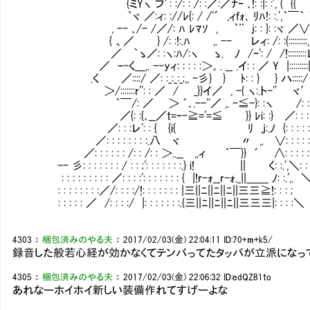
{ミYヽ フ´: :/: : /: :／:／ﾅｰ ､!: :|: :', { 
｀ヾ ／:ィ: ://ﾚ{: / /'´ ,ィfｫ､ ﾘﾊ!: :.
, -- ､/- /／/: ﾊ ﾚﾏｿ , ｀¨ j: : }: :ヾ ／
{ 、／ } /: :!:.ﾊ ,. -- レィ: /: :{::
／ ｀ゝ／: :ヽ:ﾊ/:ヽ ゝ. ﾉ /ｰ': / /!::::::::
／ ｰ-く___,. --yィ: : : : :＞。. __ .イ: : ／ 
.く ／::::/ ／: :_:_:_;,, -彡} } ﾄ: : } } ハ:::::/
＞/:::::::r'': : ／ / _}}イ／ , -{ ヽ:
｀￣/: ／ ＞ ´､.--''／ ,. -≦-}: :ヽ /: : :
／{: :{､__／t=ｰ-≧='=≦ }} ﾚi: :} ／: :
／: : :レ': : { {i{ ﾘ ,j:.ﾉ {: : : : : : : :
／: : : : : : : :.八 ヾ 〃 ,. ∨: : : : : : : : : 
／: : : : : : /: : /: : ＞..__ ,,ィ ｀￣}} ´ ∧: : : 
-- 彡: : : : : : : / : : ;': : : : : : :.} i! || く: :.',＼: : : : : 
: : : : : : : : : ／: : : :': : : : : : : { |!r-ｫ__r-ｫ
: : : : : : : :／/: : : :/!: : : : : : : |三||ﾆ||ﾆ||ﾆ||三三≧!: : : ; ＼:
: : : : : ／ /: : : :/ |: : : : : : :.{三||ﾆ||ﾆ||ﾆ||三三三|: : : :＼
4303
：
梱包済みのやる夫
：
2017/02/03(金) 22:04:11
ID:70+m+k5/
録音した般若心経が効かなくてテンパってたタッバが立派になっ
4305
：
梱包済みのやる夫
：
2017/02/03(金) 22:06:32
ID:edQZ81to
あれなーホイホイ新しい装備作れてすげーよな