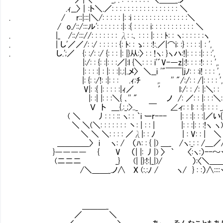
.ｨ__〉｜:ト＼.／: : : : : : : : : : : : : : : : : ＼
. / r::|:::|＼/: : : : : |: :i : : : : : : : : : : : : : :＼
/ o./::/:::ル': : : : : : :|: :{ : : : : i: : : : : 
. |_ /::/::://: : : : : : : λ: :､ : : : |: : : ﾄ: : ヽ: : : : : :ヽ
. | し'／／/: :/ : : : : : {: ﾄ: : ゝ: : :!:.／|⌒i: :
. し.';／ {: :/: :/ {: : : |: |}从:〉 : : !ヽ: }ヽハ:!|: : : :|: : :',
|:/: : {: :|: : :／|:l {＼: : : i'´V-―z|:!: : 
|: : : :| : |: : :|:.:|.メ〉 ＼__i '"￣￣|ｊﾉ: : :i! : : 
|: {: :/!: :|: : :Ⅳ .ｨ:ﾁ ,. '' "/:/: : /|: : : : ', 
V|: :{ |: : : : :|ｨ／ ′ l:/: : /: |:＼: : 丶!
|: :| |: : :＼{ ､'' " ノ /: ／: : |: : :
Ｖ ト ＿{.:_;>.._ ￣ ∠ィ: : l: : :|: : :
( ＼ 丿: : : :: ヽ: : ｀i ーr--- |: : :|: : :
＼ ＼(＼: : : : : : : 丶: | : : | |: : :|: 
＼ ＼ ＼: : : : ／λ|: : ﾉ | : V: : | ＼ うト
＿＿＿＿〉 i ヽ: / （ﾊ: : { |) ＿_ /ヽ:_: : /
}―――― { V （| |: 丿|) 〉 ｀ 〈:ヽ:）--～
(二二二 _} (| |}:!:|_|)/ ）:〈＼＿＿_ >r―
/＼＿＿_.ノ∧ X (:.:ﾉ / ヽ/ } : :）∧::::ヽ 
＿＿＿_
／ ＼