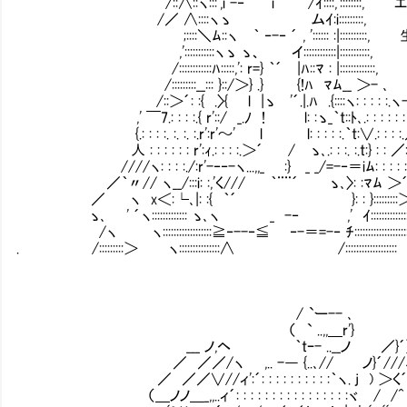
/::∧::ヽ:::',i -‐''´ i /ｲ::::,'::::::
/／ ∧::::ヽゝ ムｲ:i:::::::::,
;::::＼ﾑ::ヽ ｀ ‐-‐ ´ , ':::::: :|:::::::
,':::::::::::ヽゝ ゝ、 イ::::::::::::|:::::::::::,
/::::::::::::ﾊ:::::,': r=} ｀´ |ﾊ::ﾏ : |:::
/:::::::::__::: }::/＞} .} {!ﾊ ﾏﾑ__ ＞- ､
/::＞´: :{ .〉{ l |ゝ '´.|.ﾊ .{::::ヽ: : : : 
,' ￣7.: : : :.{ r'::/ _.ﾉ ! l: :ゝ_｀t::ﾄ､.: : : : : : : :
{.: : : :. :. :. :.r':r'～' l l: : : : :.｀t:∨.: : : :.／
人 : : : : : : r':ｨ.: : : :.＞´ / ゝ､.: : :. :.t:} : : ／: 
////ヽ: : : :./:r'-‐‐-ヽ...,,_ :} _ _/=-‐＝iﾑ: : : : 
／｀〃// ヽ__/:::i: :,'く/// ｀¨¨´ ゝ､〉: :ﾏﾑ ＞´///
／ ヽ x＜:└､|: :{ ｀´ }: : }:::::::
ゝ､ ' ´ヽ::::::::::::: ゝ､ヽ _ -‐ ,' ｲ::::::::::::::::
/ヽ ヽ::::::::::::::::::≧‐--‐≦ ‐-＝=-‐ ﾁ:::::::::::::::::::
. /:::::::::＞ ヽ:::::::::::::::∧ /:::::::::::::::
/ `ー-- ､
（ ` ..,,＿r'}
___ ノ,ヘ ｀tｰ- ..__ノ ／}´
／ ／／/ヽ ,.. -― {..､// ノ}´///
／ ／／∨//ィ':´: : : : : : : : : :｀ヽ. j ) ＞く
（＿ノノ＿_,,..ィ´: : : : : : : : : : : : : : : :ヾ / 