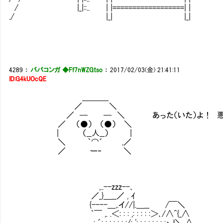
/ |_|::.. | |==============
./ |_| |_
| 
⊂ﾆﾆﾆﾆ
○ 
4289
：
ババコンガ ◆Ff7nWZGtso
：
2017/02/03(金) 21:41:11
ID:G4kUOcQE
＿＿＿_
／ ＼
／ ─ ─ ＼ あった（いた）よ！ 悪魔召
／ （●） （●） ＼
| （__人__） |
＼ ｀⌒´ ,／
／ ー‐ ＼
,..--zzz--､
／_}＿__／ , ｲ
{----＿,.イ//|.＿__ /￣＼
｀￣ ,. .＜: : : ,: : : : :＞､/∧^{_∧
, . : ´: : : : : : :/: ': : : : : : : :ヽ,l＼ ∧