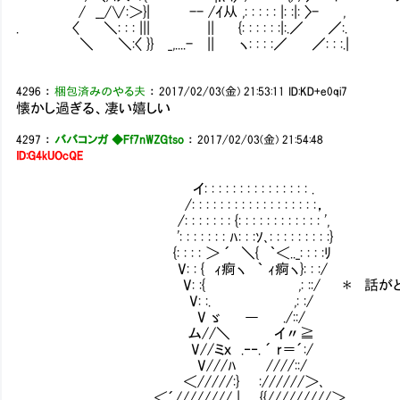
/ __/∨:＞}| -- /ｲ从 ,: : : : : |: :|: 〉- ,
. 〈 ＼: : : ||| || {: : : : : :|:.／ ／:.
＼ ＼:〈 }} _,....- || ヽ: : : :／ ／: : :.|
4296
：
梱包済みのやる夫
：
2017/02/03(金) 21:53:11
ID:KD+e0qi7
懐かし過ぎる、凄い嬉しい
4297
：
ババコンガ ◆Ff7nWZGtso
：
2017/02/03(金) 21:54:48
ID:G4kUOcQE
イ: : : : : : : : : : : : : : : .
/: : : : : : : : : : : : : : : : : :，
/: : : : : : : {: : : : : : : : : : : : ',
': : : : : : : ﾊ: : :ｿ､: : : : : : : : :}
{: : : : ＞ ´ ＼{ ｀＜.._: : : :ﾘ
V: : { ｨ痾ヽ ｀ ｨ痾ヽ}: : :/
V: :{ ,: ::/ ＊ 話がどんどん
V: :. ,: :/
V ゞ ― ./::/
ム//＼ イ〃≧
V//ミｘ .‐‐. ´ r＝´:/
V///ﾊ ////::/
＜/////:} ://////＞､
＜´//////// | {{/////////＞.､