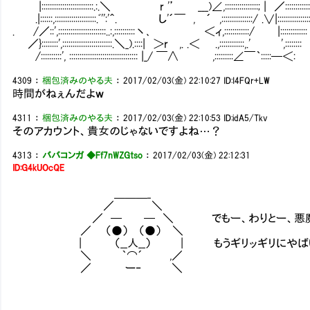
|:::::::::::::::::::::::::.:.＼ r '’ ___)∠,:::::::::::
.|::::::,::::::::::::::::::::.ﾞ'':'＾. し'´￣ , ´ ,:::::::::::::::/ .∨|::::::::::::::::
. /／::',:::::::::::::::::::::::..:,::::::::::丶､ ＜ィ,::::::::::::/ |:::::::::::::
／}::::::::',::::::::::::::::::::::::.＼_).::::| ＞r ,. .＜ .,::::::::::::,.' ',::::::::
/::::::::::', ::::::::::::::::::::::::::::::::: |_/ ￣∧ ,:::::::::∠￣｀:::::─＜:
4309
：
梱包済みのやる夫
：
2017/02/03(金) 22:10:27
ID:I4FQr+LW
時間がねぇんだよｗ
4311
：
梱包済みのやる夫
：
2017/02/03(金) 22:10:53
ID:idA5/Tkv
そのアカウント、貴女のじゃないですよね…？
4313
：
ババコンガ ◆Ff7nWZGtso
：
2017/02/03(金) 22:12:31
ID:G4kUOcQE
＿＿＿_
／ ＼
／ ─ ─ ＼ でもー、わりとー、悪魔へ
／ （●） （●） ＼
| （__人__） | もうギリッギリにやばい感
＼ ｀⌒´ ,／
／ ー‐ ＼