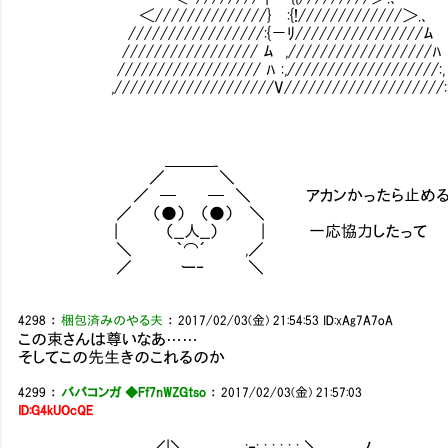
＜//////////////} :{!/////////////＞.､
/////////////////:{－ﾘ////////////////ﾑ
///////////////// ﾑ ,//////////////////ﾊ
////////////////// ﾊ :,///////////////////:,
,////////////////////V////////////////////:
＿＿＿_
／ ＼
／ ─ ─ ＼ アカンかったら止めるから
／ （●） （●） ＼
| （__人__） | 一応協力したって
＼ ｀⌒´ ,／
／ ー‐ ＼
4298
：
梱包済みのやる夫
：
2017/02/03(金) 21:54:53
ID:xAg7A7oA
この束さんは尊いなあ……
そしてこの先生きのこれるのか
4299
：
ババコンガ ◆Ff7nWZGtso
：
2017/02/03(金) 21:57:03
ID:G4kUOcQE
／|＼ _, . :‐: : : : : : ＼＿＿_.ノ