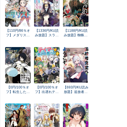
【110円/86％オ
【1336円/KU読
【1188円/KU読
フ】メダリスト
み放題】スライ
み放題】蜘蛛で
（１） (アフタ
ム倒して３００
すが、なにか？
ヌーンコミック
年、知らないう
(カドカワ
ス)
ちにレベルＭＡ
BOOKS)
Ｘになってまし
た (GAノベル)
【0円/100％オ
【0円/100％オ
【693円/KU読み
フ】転生したら
フ】出遅れテイ
放題】追放者食
スライムだった
マーのその日暮
堂へようこそ！
件1 (GCノベル
らし 1 (GCノベ
1 ～最強パー
ズ)
ルズ)
ティーを追放さ
れた料理人は、
冒険者食堂を開
きます！～ (ガ
ルドコミックス)