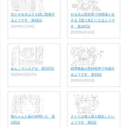
空とやる夫は０９課に勤務す
やる夫は異世界で仲間達と生
るようです 第46話
きる【渡り鳥】になるようで
2024年11月9日
す 第187話
2025年4月14日
あんこマンエグゼ 第197話
四季映姫は聖杯戦争で仲裁す
2025年12月27日
るようです 第18話
2025年10月5日
唯ちゃんと旅の仲間たち 第
さとりは無人島を脱出したい
155話
ようです 第5話