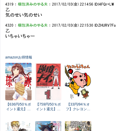
4319
：
梱包済みのやる夫
：
2017/02/03(金) 22:14:56
ID:I4FQr+LW
乙
気のせい気のせい
4320
：
梱包済みのやる夫
：
2017/02/03(金) 22:15:30
ID:ZHURV7Fa
乙
いちゃいちゃー
amazonお得情報
【636円/50％ポ
【759円/50％ポ
【33円/94％オ
イント還元】球
イント還元】逆
フ】クレヨンし
詠 １巻 (まん
境ナイン（１）
んちゃん ： 4
がタイムＫＲコ
(サンデーGXコ
(アクションコミ
ミックス)
ミックス)
ックス)