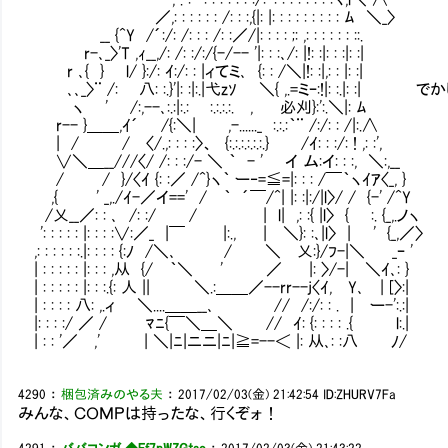
／,: : : : : : /: : :,{|: |: : : : : : : : : ﾑ ＼_〉
__ {^Y /´:/: /: : : /: :／/|: : : : ;: ,: : : : : : ::.
r-､_〉'T ,ｨ__,/: /: :/:/{-/-- '|: : :､/: |!: :|: : :|: :|
r ､{ } l/ }:/: ｲ:/: : |ィてミ､ {: : /＼|!: :|,: : |: :|
､､_〉¨ /: 八: :.}'|: :|:.|弋zｿ ＼{ ,.=ミｰ:!|: :.|: :| 
ヽ ' /:,--､:.:|:.:Ⅳ :.:.:.:. , 必刈}:':.＼|: ﾑ
r-- }＿＿,ｲ´ /{:＼| ,-......_ :.:.:｀¨ /:/: : /|:.∧
| / / 〈/.,: : : :〉、 {:.:.:.:.:.:.} /ｲ: : :/: ! ,: :',
∨＼＿__///〈/ /: : :/- ＼ ｀ - ' イ ム:イ: : :, ＼:,__
/ / }/〈ｲ {: :／ /^}ヽ｀ ー‐=≦=|: : : /￣｀ヽｲｱ〈_, }
,{ ' _,./ｲ-／イ==' / ｀ ´￣/^| |: :|:/|l〉/ / {-' /^Y
/乂__／: : ､ /: :/ / | l| ,: :{ |l〉 { :. {_,.ノヽ
': : : : : |: : : :∨:／_ |￣ |:., | ＼}: :､|l〉 | ' {_,／〉
,: : : : : :.|: : : : {:ﾉ /＼､ / ＼ 乂:}/ﾌ-|＼ _ｰ '
| : : : : : |: : : ,从 {/ ｀＼ ' ／ |: 〉/-| ＼ｲ､: }
| : : : : : |: : :.{: 人 || ＼.:＿＿／--rr--j〈ｲ, Y､ | [〉:|
| : : : : 八: ,.ィ ＼....＿＿__､ // /:/: : . | ー-':.:|
|: : : :/ ／ / ﾏﾆ{￣＼＿＼ // ｲ: {: : : : .{ l:.|
| : : '／ ,' | ＼|ﾆ|ニニ|ﾆ|≧=--＜ |: 从､: :八 ﾉ/
4290
：
梱包済みのやる夫
：
2017/02/03(金) 21:42:54
ID:ZHURV7Fa
みんな、ＣＯＭＰは持ったな、行くぞォ！