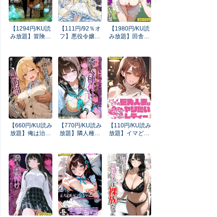
【1294円/KU読
【111円/92％オ
【1980円/KU読
み放題】冒険者
フ】悪役令嬢に
み放題】田舎に
になりたいと都
転生したはず
残してきた幼馴
に出て行った娘
が、主人公より
染が、野外H大
がSランクにな
も溺愛されてる
好きなドスケベ
ってた 1 (アー
みたいです1 (サ
女子になった話
ス・スターノベ
ーガフォレスト)
モザイク版 (あ
ル)
いラビ(R))
【660円/KU読み
【770円/KU読み
【110円/KU読み
放題】俺は治安
放題】隣人種付
放題】イマどき
保護員！！悪い
け～母の次は娘
巨乳人妻はいつ
子には性的罰を
も アクメ管理で
でもどこでも誰
与える！！ モザ
迎える絶頂～ モ
とでも！！！ヤ
イク版 (あいラ
ザイク版 隣人種
リたいレディー
ビ(R))
付け モザイク版
モザイク版 (あ
(あいラビ(R))
いラビ(R))