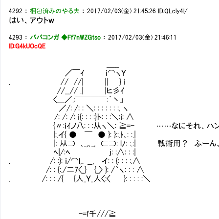
4292
：
梱包済みのやる夫
：
2017/02/03(金) 21:45:26
ID:QLcly4l/
はい、アウトｗ
4293
：
ババコンガ ◆Ff7nWZGtso
：
2017/02/03(金) 21:46:11
ID:G4kUOcQE
＿__
／￣ｲ ｉ⌒ヽＹ
. // //| || } ｉ
//__// .| |ヒ彡ｲ
〈___／.:￣￣￣￣:｀丶」
／/: /: : ＼: : : : : : :. ヽ
/: /: /: ｉ{: : : :}ト: : :＼:ｉ: ∧
{〃:ｉｲノ八: : :从ヽ＼: ≧=- ……なにそれ、ハン
|:.イ{ ● ￣ ● }: }::.ﾄ､: :.|
|: 从⊃ ､_,､_, ⊂⊃: lﾉ: :.:| 戦術用？ ふー
ﾍ|/:ﾍ j: :∧: : :|
. /: :}: ｉ/⌒l,､ __, イ: : {: : : :.∧
/: : {:./二7〈_} {_〉 }: /｀ヽ: : : ∧
. /: : : /{ {人_Ｙ_人〈:〈 }: : : : :＼
-=f千///≧