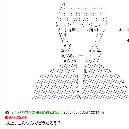
イ: : : : : : : : : : : : : : : .
/: : : : : : : : : : : : : : : : : :，
/: : : : : : : {: : : : : : : : : : : : ',
': : : : : : : ﾊ: : :ｿ､: : : : : : : : :}
{: : : : ＞ ´ ＼{ ｀＜.._: : : :ﾘ
V: : { ｨ痾ヽ ｀ ｨ痾ヽ}: : :/ ＊ 切
V: :{ ,: ::/
V: :. ,: :/ イチャイチャして
V ゞ ― ./::/
ム//＼ イ〃≧
V//ミｘ .‐‐. ´ r＝´:/
V///ﾊ ////::/
＜/////:} ://////＞､
＜´//////// | {{/////////＞.､
＜//////////////} :{!/////////////＞.､
/////////////////:{－ﾘ////////////////ﾑ
///////////////// ﾑ ,//////////////////ﾊ
////////////////// ﾊ :,///////////////////:,
,////////////////////V////////////////////:
4315
：
ババコンガ ◆Ff7nWZGtso
：
2017/02/03(金) 22:14:16
ID:G4kUOcQE
以上、こんなんでどうだろう？