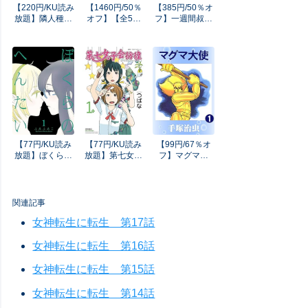
【220円/KU読み
【1460円/50％
【385円/50％オ
放題】隣人種付
オフ】【全5作
フ】一週間叔母
け～若人妻が下
収録】えちえち
さんと二人きり
着を落としただ
サブスクリプシ
で住むことにな
けなのに～ モザ
ョン ～あの娘と
ったんだけど叔
イク版 隣人種付
結ぶスケベな契
母さんは裸族だ
け モザイク版
約～ モザイク版
った モザイク版
(あいラビ(R))
(あいラビ(R))
(あいラビ(R))
【77円/KU読み
【77円/KU読み
【99円/67％オ
放題】ぼくらの
放題】第七女子
フ】マグマ大
へんたい(1)
会彷徨(1) (RYU
使 1
(RYU COMICS)
COMICS)
関連記事
女神転生に転生 第17話
女神転生に転生 第16話
女神転生に転生 第15話
女神転生に転生 第14話