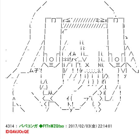
／ ＼
／ ＼
/ '，
,′ |￣冂￣|ｨ:≦´/////////ミ:≧x|￣冂￣|
i. | |,'////////////////,'.| |i
| | |ｨ''ﾞ | |
| | | | |ゝ わかってる
/ /| | /. i i. | |､
. /.. / | | /. i i: ﾞ| |∧ 
/ /. |┐ ┌| i ,ｲ.ﾑ i i.... | i. |┐ ┌| ∧
. / / |│○│| |::i::i:!,ｒヾ',...∨ } i..
/ /. /＼三_／ |:i /´i |^!. 乂 ﾄi:i. ＼_三／|＼ ',
／ ＿ _厶孑':! |}/ ! ! {r ､:_:_:_:_.:j､! 
.／.. / i |゛ / ./ ! i } i i |/〉. ! ｿ
/. i../i. ! ' ′/ / i } } i!'i !
,' {/...} ／ ／ " ´ ' ／..ｌ. / i
{ ヽ {....从／ , '´ ／､〉 i{ / !
ﾊ ＼ 〈...._〈 ｲ { -ｧ"i. 〉. |__./. !
|..ヽ、 '、〈 |￣＼ ﾄ､! .／ {. 〉 /
| ＼ ﾞ/ ｀ー-'y'ﾟ一' '，〉 /
4314
：
ババコンガ ◆Ff7nWZGtso
：
2017/02/03(金) 22:14:01
ID:G4kUOcQE