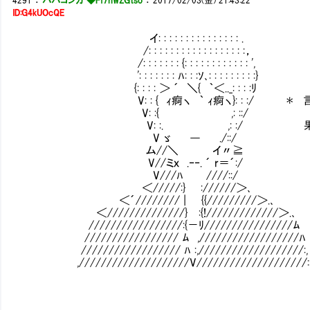
4291
：
ババコンガ ◆Ff7nWZGtso
：
2017/02/03(金) 21:43:22
ID:G4kUOcQE
イ: : : : : : : : : : : : : : : .
/: : : : : : : : : : : : : : : : : :，
/: : : : : : : {: : : : : : : : : : : : ',
': : : : : : : ﾊ: : :ｿ､: : : : : : : : :}
{: : : : ＞ ´ ＼{ ｀＜.._: : : :ﾘ
V: : { ｨ痾ヽ ｀ ｨ痾ヽ}: : :/ ＊ 
V: :{ ,: ::/
V: :. ,: :/ 果たして大丈
V ゞ ― ./::/
ム//＼ イ〃≧
V//ミｘ .‐‐. ´ r＝´:/
V///ﾊ ////::/
＜/////:} ://////＞､
＜´//////// | {{/////////＞.､
＜//////////////} :{!/////////////＞.､
/////////////////:{－ﾘ////////////////ﾑ
///////////////// ﾑ ,//////////////////ﾊ
////////////////// ﾊ :,///////////////////:,
,////////////////////V////////////////////: