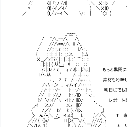
/,:' 〈i| ｢:_ﾉ //l| ､＼ 乂:|l〉 / 
〃 〈l{ {イ／ｲ/ ､ } ＼乂}l〉 ,' 
／ 〈l_/:ﾉ-イ ＼ ∨:. | ｀〈:l {
,.-zz-､
/￣ ¨∧,.--∧. ∧
/ //∧==/∧ 0 ∧､
/ //:,: :,.ｨ: : : : | l∧: .
{ ': :.|: :.l | : |:_:.乂 }:.ﾑ
乂__ノ':ｨT7:{ | : | ､:|､:｀¨¨´: : ::.
|: |: |:.| { 从{__｣ ﾘ Ⅵ: : ､ : : |
|:ｲ: |:.lｨ≠ﾐ ｨ≠ﾐ|: : |:＼:.| もっと戦
l八:.从 ' /: :.:|: : :.:|
Ⅵ : 、 ﾏ 7 /: : /:;: : : :. 素材も吟味
/:八 : ＞ _ ィムイ /: : : : :
,: /: :|: : :/-| |: : :./: : : |: ::. 明
/:/￣l|: ://,ﾉ {: : /|l〉￣｀ヽ: .
{:/ ∨:.ｲ/｀ヽ イ|: / ||i〉/ '， レポート
_,イ 乂ﾉ/ 乂ﾉ ||l〉' ｀ヽ､
{ /／/ l:/ {: :}､/ll〉、 _,}
〉 ん/ｰ,＼.../_,...イ乂:} }､ ,'／/＼ ＊ 
／// { {{o/ ￣ TT|〉:{￣∨:{ ////}､ｲ
/＼/l人 ﾏ{ |!､:.〉 /: : ｀¨¨{//／ ':. 