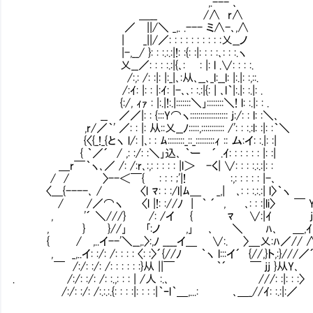
,.--- ､
＿__ /∧ r∧
／ ||/＼ _,. .--- ミ∧-､,∧
| _||/／: : : : : : : : : :乂__ノ
|-,__/ }: : :.:.:|!: :{: :|: : : :､: : :.ヽ
乂__／: : : :.:|{､: Ⅵ: |: l .∨: : : :.
/:,: /: :|: |:_|､:从､__､_l:__l: |:.|: :,::.
/:ｲ: |: : |:ｲ: |-､､: :.:|{: | ､l｀|:.|: :.|: .
{:/, ｨｧ : |:.|!:.|:::::::＼｣::::::::＼! l: :.
__ ／／|: : {:::Y⌒ヽ:::::::::::::::::: j:/: : l: :＼､
,r/／｀' ／: : |: 从::乂__ﾉ:::::,::::::::::: /': : :.
{〈{_!_{とヽ l/: |､: : ﾑ::::::::_::_:::::::::ｨ :: ム:イ: :.|: :|
{ ｀／´ / ,: :/: :＼｣込､ ｀ー ´ .ｲ: : : : : 
＿r￣｀ヽ､／ /: /:r､:,: : : : : |l＞ -く| ∨: : : :.:.:|: :
/ / 〉--＜￣{ Ⅵ: : : ;'|! Ⅵ:,: : : : : |-､
〈＿{----､ / 〈l ﾏ: : :/l|ﾑ＿ _,| ､: : :.:.:| l〉｀ヽ
/ /／⌒ヽ 〈l |!: ://ﾉ | ｀ ´ , ､: : :|li〉 ￣ 
, '´ ＼///} /: /イ { ﾏ ∨:|ｲ 
, } }//｣ ｢:ノ ,｣ ､ ＼ Ⅵﾊ､ ＿,ｲ
{ / ,..イ--'＼__,.〉:,ﾉ ____イ＿ ∨:. 〉＿乂:ﾊ／// 
, _,..イ: :/: /: : : : 〈: :〉´{//ﾉ ｀ヽ l:::イ´ {//,}ト,:}///／
￣ /:/: :/: /: : : : : :}从 ||￣ ｀´ ￣ jj }从Y､
. /:/: :/: /: :.,: : : | /人 :.､ ///: :|: : :
/:/: :/: /:.:.:.{: : : :|: : : :|｀ｰl｀＿,...: ､＿_//ｲ: :.:|