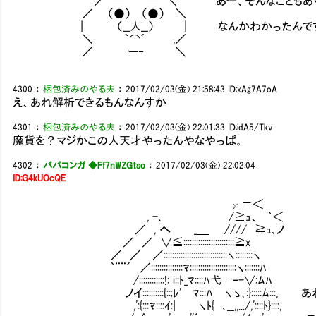
／ ─ ─ ＼ あー、そんなこともありま
／ （●） （●） ＼
| （__人__） | なんかわかったんで
＼ ｀⌒´ ,／
／ ー‐ ＼
4300
：
梱包済みのやる夫
：
2017/02/03(金) 21:58:43
ID:xAg7A7oA
え、あれ解析できるもんなんすか
4301
：
梱包済みのやる夫
：
2017/02/03(金) 22:01:33
ID:idA5/Tkv
魔貨を？マジかこの人天才やったんやなやっぱ。
4302
：
ババコンガ ◆Ff7nWZGtso
：
2017/02/03(金) 22:02:04
ID:G4kUOcQE
γ＝＜
, -､ /≧ｭ、 ｀＜
／ , へ _＿ //// ≧ｭ､ノ
／ ／ ∨≦::::::::::::::::::::::::≧x
／ ／ ／::::::::::::::::::::::::::::::ヽ::::::::ヽ
｀¨¨´ ／:::::::::::::::ﾏ::::::::::::::::::::::ヽ:::::::ﾊ
/::::::::::::!: i::ﾄ_ﾏ::::ﾊ弋＝‐-∨:ﾑﾊ
ノイ::::::::::{::;ﾚ' ﾏ:::ﾊ ヽゝ､:}:::::ﾑ
,':{:::ﾏ::::ｲ:| ヽﾄ{ ､__,,.../,'::::ﾄ}::::,