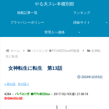
やる夫スレ本棚別館
掲載記事一覧
ランキング
プライバシーポリシー
姉妹サイト
管理人へ連絡
ホーム
ババコンガ ◆Ff7nWZGtso狩猟場
女神転
生に転生
女神転生に転生 第13話
2024年10月6日
« 前の話
次の話 »
4284
：
ババコンガ ◆Ff7nWZGtso
：
2017/02/03(金) 21:36:19
ID:G4kUOcQE
｝ {