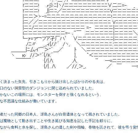
く決まった矢先、引きこもりから抜け出したばかりのやる夫は、
口のない洞窟型のダンジョンに閉じ込められていました。
かないこの場所には、モンスターを倒すと強くなれるという、
な不思議な仕組みが働いています。
者だった同郷の日本人、冴島さんが白骨遺体となって残されていました。
ば魔物として動き出すことや生き延びる知恵を記した手記を頼りに、
ながら食料と水を探し、冴島さんの遺した剣や指輪、巻物を託されて、彼を弔う覚