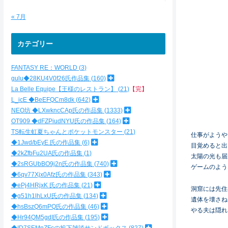
« 7月
カテゴリー
FANTASY RE：WORLD
3
gulu◆28KU4V0f26氏作品集
160
La Belle Equipe【王様のレストラン】
21
【完】
L_icE ◆BeEFQCm8dk
642
NEO坊 ◆LXwkncCAp氏の作品集
1333
OT909 ◆dFZPiudNYU氏の作品集
164
TS転生虹夏ちゃんとポケットモンスター
21
仕事がようや
◆1Jwd/bEyE.氏の作品集
6
目覚めると出
◆2kZfbFu2UA氏の作品集
1
太陽の光も届
◆2sRGUbBO9j2n氏の作品集
740
ゲームのよう
◆6qv77Xjx0Afz氏の作品集
343
◆ePj4HRjxK 氏の作品集
21
洞窟には先住
◆g51h1lhLxU氏の作品集
134
遺体を壊さね
◆hsBszQ6mPQ氏の作品集
46
やる夫は隠れ
◆Hr94QM5gdI氏の作品集
195