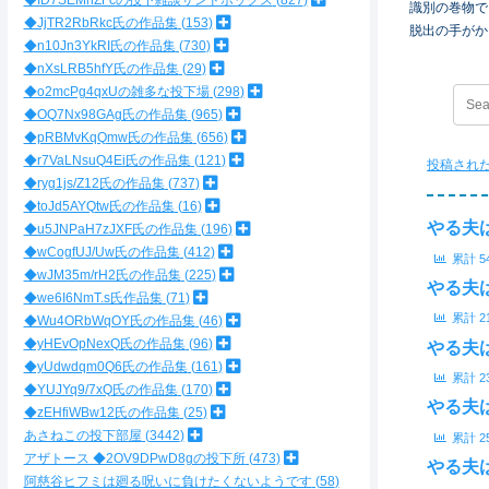
◆ID7SEMnZFcの投下雑談サンドボックス
827
識別の巻物で
◆JjTR2RbRkc氏の作品集
153
脱出の手がか
◆n10Jn3YkRI氏の作品集
730
◆nXsLRB5hfY氏の作品集
29
◆o2mcPg4qxUの雑多な投下場
298
◆OQ7Nx98GAg氏の作品集
965
◆pRBMvKqQmw氏の作品集
656
◆r7VaLNsuQ4Ei氏の作品集
121
投稿され
◆ryg1js/Z12氏の作品集
737
◆toJd5AYQtw氏の作品集
16
やる夫
◆u5JNPaH7zJXF氏の作品集
196
◆wCogfUJ/Uw氏の作品集
412
累計
5
◆wJM35m/rH2氏の作品集
225
やる夫
◆we6I6NmT.s氏作品集
71
累計
2
◆Wu4ORbWqOY氏の作品集
46
◆yHEvOpNexQ氏の作品集
96
やる夫
◆yUdwdqm0Q6氏の作品集
161
累計
2
◆YUJYq9/7xQ氏の作品集
170
やる夫
◆zEHfiWBw12氏の作品集
25
あさねこの投下部屋
3442
累計
2
アザトース ◆2OV9DPwD8gの投下所
473
やる夫
阿慈谷ヒフミは廻る呪いに負けたくないようです
58