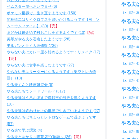
武と侠に生きたいようです
11
やる夫
ベムスター屋へおいでませ
6
ポケモン世界で、生き直すようです
150
累計
3
間桐慎二はサイクロプスを追いかけるようです【AI：ソ
やる夫
ムニウムファイル】
80
【完】
累計
4
まどかは錬金術で村おこしをするようです
13
【完】
やる夫
美琴がやる夫を召喚したようです
28
モルガンと往く人理修復
726
累計
4
やらない夫はカレー屋を始めるようです：リメイク
17
やる夫
【完】
累計
4
やらない夫は食事を楽しむようです
27
やる夫
やらない夫はリーダーになるようです（架空トレカ物
語）
13
累計
4
やる夫くんと映画研究会
8
やる夫
やる夫たちでソードワールド
317
やる夫達はうろおぼえで遊戯王の歴史を導くようです
累計
5
10
やる夫
やる夫達は終わりかけの世界で生きているようです
27
累計
6
やる夫たちはちょっとレトロなゲームで遊ぶようです
やる夫
57
やる夫で学ぶ燻製
4
累計
5
やる夫とゆかり～喫茶店YY物語～
26
【完】