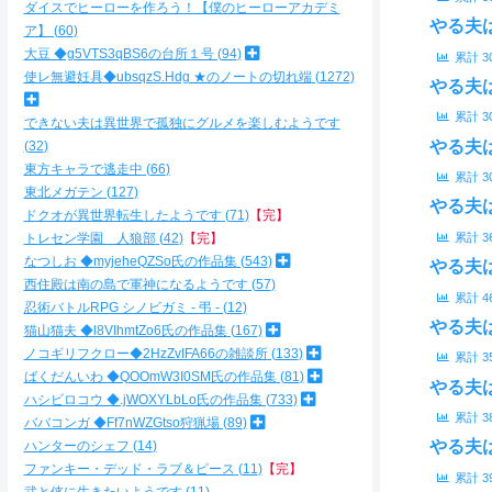
ダイスでヒーローを作ろう！【僕のヒーローアカデミ
やる夫
ア】
60
大豆 ◆g5VTS3qBS6の台所１号
94
累計
3
使レ無避妊具◆ubsqzS.Hdg ★のノートの切れ端
1272
やる夫
累計
3
できない夫は異世界で孤独にグルメを楽しむようです
やる夫
32
東方キャラで逃走中
66
累計
3
東北メガテン
127
やる夫
ドクオが異世界転生したようです
71
【完】
累計
3
トレセン学園 人狼部
42
【完】
なつしお ◆myjeheQZSo氏の作品集
543
やる夫
西住殿は南の島で軍神になるようです
57
累計
4
忍術バトルRPG シノビガミ - 弔 -
12
やる夫
猫山猫夫 ◆l8VIhmtZo6氏の作品集
167
ノコギリフクロー◆2HzZvIFA66の雑談所
133
累計
3
ばくだんいわ ◆QOOmW3I0SM氏の作品集
81
やる夫
ハシビロコウ ◆.jWOXYLbLo氏の作品集
733
累計
3
ババコンガ ◆Ff7nWZGtso狩猟場
89
やる夫
ハンターのシェフ
14
ファンキー・デッド・ラブ＆ピース
11
【完】
累計
3