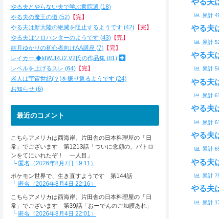
やる夫
やる夫とやらない夫で学ぶ衆院選
18
累計
4
やる夫の魔王の道
52
【完】
やる夫
やる夫は新大陸の絶滅を阻止するようです
42
【完】
やる夫はソロハンターのようです
43
【完】
累計
5
結月ゆかりの初心者向けAA講座
7
【完】
やる夫
レイカー ◆ldWJRU2.V2氏の作品集
81
レベルを上げるスレ
64
【完】
累計
5
老人は宇宙世紀(？)を振り返るようです
24
やる夫
お知らせ
6
累計
6
やる夫
最近のコメント
累計
6
やる夫
こちらアメリカは西海岸、片田舎の日本料理屋の「日
常」でございます 第1213話「ついに念願の、パトロ
累計
6
ンをてにいれたぞ！ 一人目」
やる夫
匿名（2026年8月7日 19:11）
累計
7
ポケモン世界で、生き直すようです 第144話
匿名（2026年8月4日 22:16）
やる夫
こちらアメリカは西海岸、片田舎の日本料理屋の「日
累計
1
常」でございます 第39話「おーでんのご加護あれ」
匿名（2026年8月4日 22:01）