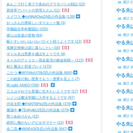
累計
2
あんこで行く美プラ多めのプラモバトル戦記
22
やる夫
異世界アパートの管理人さん
11
【完】
エイワス ◆ovWgAQvoZA氏の作品集
139
累計
2
おっさんの美味しいダイエット飯
3
やる夫
学園総合学科奮闘記
255
累計
2
彼らは友達が皆無
84
駆とすいせいはバルバロイと戦うようです
23
【完】
やる夫
鬼舞辻無惨は楽に暮らしたい
16
【完】
累計
3
ギャル夫は悪夢を滅ぼすようです
8
やる夫
キャルのアトリエ～借金返済の錬金術師～
115
【完】
剣と魔法と邪道プレイ
175
累計
3
こたつ ◆WYhNoU70b2氏の作品集
685
やる夫
この娯楽の無い世界でもう一度夢を見よう
7
累計
3
咲-saki- ANKO
700
【完】
やる夫
三人はそれでも普通に生きたいようです
17
【完】
シノンは魔法学園に入学するようです
97
累計
2
渋谷太郎 ◆PjI/NT8Pw2氏の作品集
378
やる夫
審議中 ◆7EqKytkU2E氏の作品集
279
累計
3
聖☆あめりかん
15
絶対に働かないデビルサマナー
22
【完】
やる夫
全二流 ◆WiAEg3iQI.氏の作品集
947
累計
3