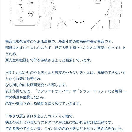
舞台は現代日本のとある高校で、廃部寸前の映画研究会が舞台です。
部員はわずか二人しかおらず、規定人数を満たさなければ廃部になってしま
うため、
新入生を勧誘して部を存続させようと画策しています。
入学したばかりのやる夫くんと悪友のやらない夫くんは、先輩のできない子
とかくれ奈に勧誘され、
なし崩し的に映画研究会へ入部します。
以来部員たちは、「タクシードライバー」や「グラン・トリノ」など毎回一
本の映画を鑑賞しながら、
恋愛や友情をめぐる騒動を繰り広げていきます。
下ネタや悪ふざけを交えたコメディが軸で、
映画の紹介と部員たちのドタバタが交互に描かれる部活動記録です。
できる夫やできない夫、ライバルのきめえ夫なども次々と巻き込みながら、