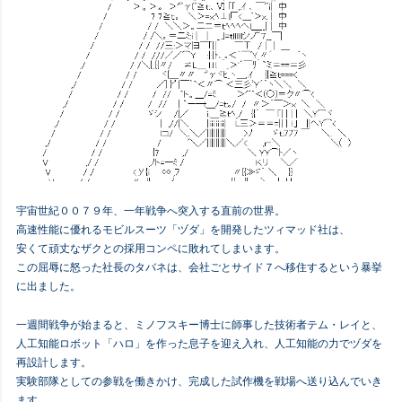
宇宙世紀００７９年、一年戦争へ突入する直前の世界。
高速性能に優れるモビルスーツ「ヅダ」を開発したツィマッド社は、
安くて頑丈なザクとの採用コンペに敗れてしまいます。
この屈辱に怒った社長のタバネは、会社ごとサイド７へ移住するという暴挙
に出ました。
一週間戦争が始まると、ミノフスキー博士に師事した技術者テム・レイと、
人工知能ロボット「ハロ」を作った息子を迎え入れ、人工知能の力でヅダを
再設計します。
実験部隊としての参戦を働きかけ、完成した試作機を戦場へ送り込んでいき
ます。