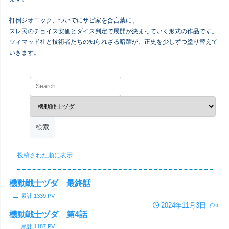
打倒ジオニック、ついでにザビ家を合言葉に、
スレ民のチョイス安価とダイス判定で展開が決まっていく形式の作品です。
ツィマッド社と技術者たちの知られざる暗躍が、正史を少しずつ塗り替えて
いきます。
投稿された順に表示
機動戦士ヅダ 最終話
累計
1339
PV
2024年11月3日
0
機動戦士ヅダ 第4話
累計
1187
PV