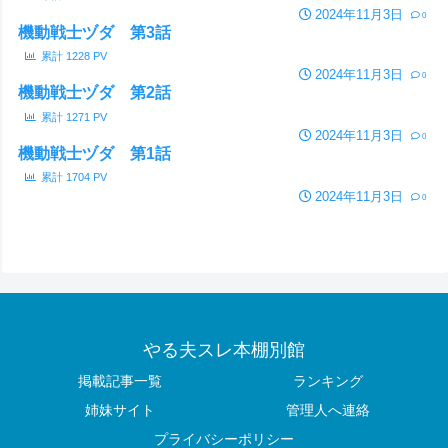
2024年11月3日
0
機動戦士ヅダ 第3話
累計
1228
PV
2024年11月3日
0
機動戦士ヅダ 第2話
累計
1271
PV
2024年11月3日
0
機動戦士ヅダ 第1話
累計
1704
PV
2024年11月3日
0
やる夫スレ本棚別館
掲載記事一覧
ランキング
姉妹サイト
管理人へ連絡
プライバシーポリシー