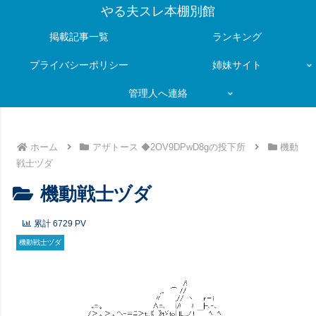
やる夫スレ本棚別館
掲載記事一覧
ランキング
プライバシーポリシー
姉妹サイト
管理人へ連絡
ホーム
アザトース ◆2OV9DPwD8gの投下所
機動
戦士ヅダ
機動戦士ヅダ
累計
6729
PV
機動戦士ヅダ