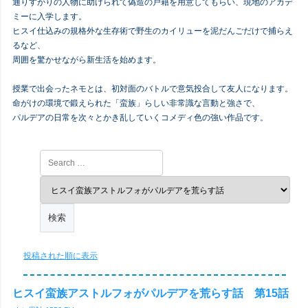
通りすがりの人物に助けられて偽造の戸籍を用意してもらい、現地のアカデ
ミーに入学します。
ヒスイ仕込みの規格外な生存術で野生のカイリューを泥だんごだけで捕らえ
るなど、
周囲を驚かせながら新生活を始めます。
授業で出会ったネモとは、初対面のバトルで意気投合して友人になります。
命がけの環境で鍛えられた「蛮族」らしい非常識な言動と強さで、
パルデアの日常を次々とかき乱していくコメディ色の強い作品です。
投稿された順に表示
ヒスイ蛮族アストルフォがパルデアを荒らす話 第15話