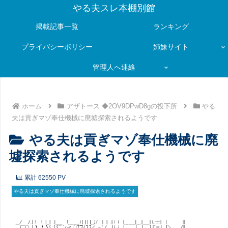
やる夫スレ本棚別館
掲載記事一覧
ランキング
プライバシーポリシー
姉妹サイト
管理人へ連絡
ホーム
アザトース ◆2OV9DPwD8gの投下所
やる
夫は貢ぎマゾ奉仕機械に廃墟探索されるようです
やる夫は貢ぎマゾ奉仕機械に廃
墟探索されるようです
累計
62550
PV
やる夫は貢ぎマゾ奉仕機械に廃墟探索されるようです