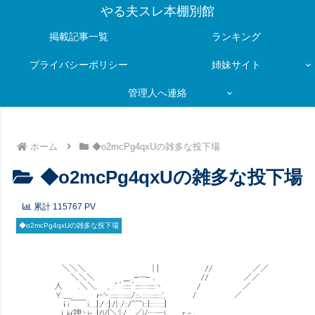
やる夫スレ本棚別館
掲載記事一覧
ランキング
プライバシーポリシー
姉妹サイト
管理人へ連絡
ホーム
◆o2mcPg4qxUの雑多な投下場
◆o2mcPg4qxUの雑多な投下場
累計
115767
PV
◆o2mcPg4qxUの雑多な投下場