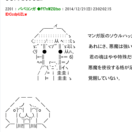
2201
：
ババコンガ ◆Ff7nWZGtso
：
2014/12/21(日) 23:02:02.15
ID:CcdpUZLw
,ィ
／￣￣ ￣＼
／: : : : : : : : : : : :`ゝ マンガ版のソウ
<,: : : : :/: : : 从 ﾍ: : ::ﾐゝ
ゞ;" ゛||｀ヾｿ'" || ﾞゞミﾐゝ あれにさ、悪魔は強
<ﾘ ● ● 从ﾊ、
|=-|| ||=＝ 6} 君の魂はやや特殊だけど
ﾍ=|| r‐-､.||＝ノ
/⌒l,｀ﾆ｀, ||イヽ 悪魔を使役する格が足りない
/ /= i 圭圭 i
| l= | 圭圭 ゝ 覚醒していない。
／ ￣ ￣ ＼
／ _ノ ヽ､_ ＼
／ oﾟ|⌒| |⌒|ﾟo ＼
| | （__人__）. | |
＼ | ｀|⌒|´ | ／
／￣ |川!|￣|川i|￣＼