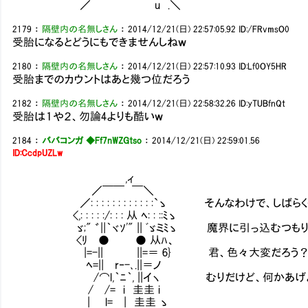
／ u .＼
2179
：
隔壁内の名無しさん
：
2014/12/21(日) 22:57:05.92
ID:/FRvmsO0
受胎になるとどうにもできませんしねｗ
2180
：
隔壁内の名無しさん
：
2014/12/21(日) 22:57:10.93
ID:Lf0OY5HR
受胎までのカウントはあと幾つ位だろう
2182
：
隔壁内の名無しさん
：
2014/12/21(日) 22:58:32.26
ID:yTUBfnQt
受胎は１や２、勿論4よりも酷いｗ
2184
：
ババコンガ ◆Ff7nWZGtso
：
2014/12/21(日) 22:59:01.56
ID:CcdpUZLw
,ィ
／￣￣ ￣＼
／: : : : : : : : : : : :`ゝ そんなわけで、し
<,: : : : :/: : : 从 ﾍ: : ::ﾐゝ
ゞ;" ゛||｀ヾｿ'" || ﾞゞミﾐゝ 魔界に引っ込むつも
<ﾘ ● ● 从ﾊ、
|=-|| ||=＝ 6} 君、色々大変だろう？ 
ﾍ=|| r‐-､.||＝ノ
/⌒l,｀ﾆ｀, ||イヽ むりだけど、何かあげ
/ /= i 圭圭 i
| l= | 圭圭 ゝ