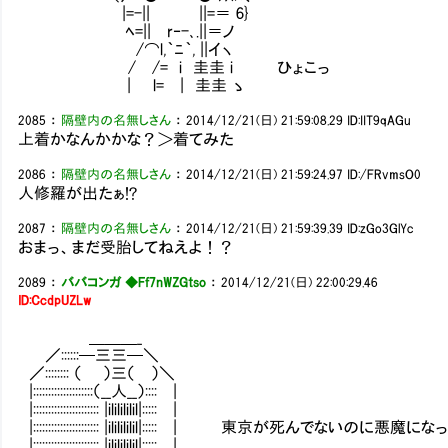
|=-|| ||=＝ 6}
ﾍ=|| r‐-､.||＝ノ
/⌒l,｀ﾆ｀, ||イヽ
/ /= i 圭圭 i ひょこっ
| l= | 圭圭 ゝ
2085
：
隔壁内の名無しさん
：
2014/12/21(日) 21:59:08.29
ID:IIT9qAGu
上着かなんかかな？＞着てみた
2086
：
隔壁内の名無しさん
：
2014/12/21(日) 21:59:24.97
ID:/FRvmsO0
人修羅が出たぁ!?
2087
：
隔壁内の名無しさん
：
2014/12/21(日) 21:59:39.39
ID:zGo3GlYc
おまっ、まだ受胎してねえよ！？
2089
：
ババコンガ ◆Ff7nWZGtso
：
2014/12/21(日) 22:00:29.46
ID:CcdpUZLw
＿＿＿_
／::::::─三三─＼
／:::::::: （ ）三（ ）＼
|::::::::::::::::::::（__人__）:::: |
|:::::::::::::::::::::: |ililililil|::::: |
|:::::::::::::::::::::: |ililililil|::::: | 東京が死んでない
|:::::::::::::::::::::: |ililililil|::::: |