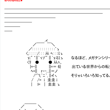
ID:CcdpUZLw
━━━━━━━━━━━━━━━━━━━━━━━━━━
━━━━━━━━━━━━━━━━━━━━━━━━━
━━━━━━━━━━━━━
━━━━━━━
━━━━
━━
,ィ
／￣￣ ￣＼
／: : : : : : : : : : : :`ゝ
<,: : : : :/: : : 从 ﾍ: : ::ﾐゝ
ゞ;" ゛||｀ヾｿ'" || ﾞゞミﾐゝ なるほど。メガテンシリ
<ﾘ ● ● 从ﾊ、
|=-|| ||=＝ 6} 出ている世界からの転
ﾍ=|| r‐-､.||＝ノ
/⌒l,｀ﾆ｀, ||イヽ そりゃいろいろ知ってる
/ /= i 圭圭 i
| l= | 圭圭 ゝ
＿＿＿
／ ＼