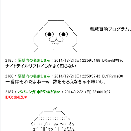
＿＿＿_
／ ＼
／ ─ ─ ＼ 悪魔召喚プログラム、くだ
／ （●） （●） ＼
| （__人__） |
＼ ｀⌒´ ,／
／ ー‐ ＼
2185
：
隔壁内の名無しさん
：
2014/12/21(日) 22:59:04.88
ID:0mqMWtYc
ナイトテイルリプレイしかよく知らない
2186
：
隔壁内の名無しさん
：
2014/12/21(日) 22:59:57.43
ID:/FRvmsO0
一番はそれだよねーｗ 数をそろえなきゃ不味いし。
2187
：
ババコンガ ◆Ff7nWZGtso
：
2014/12/21(日) 23:00:10.07
ID:CcdpUZLw
,ィ
／￣￣ ￣＼
／: : : : : : : : : : : :`ゝ
<,: : : : :/: : : 从 ﾍ: : ::ﾐゝ
ゞ;" ゛||｀ヾｿ'" || ﾞゞミﾐゝ