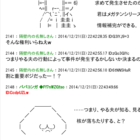
|=-|| ||=＝ 6} 求めて発生させたのが、
ﾍ=|| r‐-､.||＝ノ
/⌒l,｀ﾆ｀, ||イヽ 君はメガテンシリーズを
/ /= i 圭圭 i
| l= | 圭圭 ゝ 情報補完ができる。
2141
：
隔壁内の名無しさん
：
2014/12/21(日) 22:42:28.35
ID:G3lYJ9+3
そんな権利いらねえｗ
2144
：
隔壁内の名無しさん
：
2014/12/21(日) 22:42:55.17
ID:zGo3GlYc
つまりやる夫の行動によって事件が発生するかしないか決まる
2145
：
隔壁内の名無しさん
：
2014/12/21(日) 22:42:56.10
ID:6tNN5HaR
割と重要ポジだったー！？
2148
：
ババコンガ ◆Ff7nWZGtso
：
2014/12/21(日) 22:43:49.66
ID:CcdpUZLw
＿＿＿_
／ ＼ ……つまり、やる夫が知る、見る
／ ＼
／ ＼ 核が落ちたりする、と？
| （__人__） |
＼ ｀ ⌒´ ／