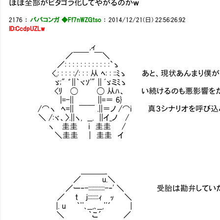
ほぼ全部がピタゴラ化してやがるのかｗ
2176
：
ババコンガ ◆Ff7nWZGtso
：
2014/12/21(日) 22:56:26.92
ID:CcdpUZLw
,ィ
／￣￣ ￣＼
／: : : : : : : : : : : :`ゝ
<,: : : : :/: : : 从 ﾍ: : ::ﾐゝ あと、現状あんまり
ゞ;" ゛||｀ヾｿ'" || ﾞゞミﾐゝ
<ﾘ ◯ ◯ 从ﾊ、 い続けるのも悪影響をだし
|=-|| ||=＝ 6}
/⌒ヽ ﾍ=|| ￣￣ .||＝ノ /⌒i 真３シナリオを呼び
＼ /:ヾ、〉.||ヽ, __. ||イ_ノ /
ヽ 圭圭 i 圭圭 /
＼圭圭 | 圭圭 イ
＿＿＿_
／ u.＼
／ー‐-:::::::::::-‐' ＼ 受胎は勘弁してい
／ t j:::::::ｨ ｯ ＼
|. u ｀¨､__,､__,¨´ |
＼ ｀こ´ ／