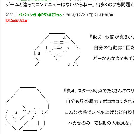
ゲームと違ってコンテニューはないからねー。出歩くのにも問題
2053
：
ババコンガ ◆Ff7nWZGtso
：
2014/12/21(日) 21:41:30.80
ID:CcdpUZLw
＿＿＿_
／ u.＼ 『仮に。戦闘が真３から始まった「
／ー‐-:::::::::::-‐' ＼
／ t j:::::::ｨ ｯ ＼ 自分の行動は１回だ
|. u ｀¨､__,､__,¨´ |
＼ ｀こ´ ／ どーかんがえても手数が
／ u .＼
＿＿＿_
／ ＼ 『真４、スタート時点でたくさんのフリンさん
／ ＼
／ ＼ 自分も数の暴力でボコボコにされる危
| ＼ ,＿ |
/ ｕ ∩ノ ⊃―）／ こんな状態でレベル上げなど自殺行
( ＼ ／ ＿ノ | |
.＼ “ ／＿＿| | ハカセのみ。でもあの人戦えない。
＼ ／＿＿＿ ／