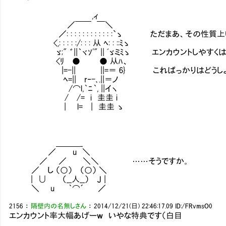
,ィ
／￣￣ ￣＼
／: : : : : : : : : : : :`ゝ ただまあ、その性
<,: : : : :/: : : 从 ﾍ: : ::ﾐゝ
ゞ;" ゛||｀ヾｿ'" || ﾞゞミﾐゝ エンカウントしやすく
<ﾘ ● ● 从ﾊ、
|=-|| ||=＝ 6} こればっかりはどうしよ
ﾍ=|| r‐-､.||＝ノ
/⌒l,｀ﾆ｀, ||イヽ
/ /= i 圭圭 i
| l= | 圭圭 ゝ
＿＿＿_
／ u ＼
／ ／ ＼＼ ……そうですか。
／ し （○） （○） ＼
| ∪ （__人__） J |
＼ u ｀⌒´ ／
2156
：
隔壁内の名無しさん
：
2014/12/21(日) 22:46:17.09
ID:/FRvmsO0
エンカウント率大幅あげーｗ いやな特典です（白目