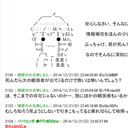
,ィ
／￣￣ ￣＼
／: : : : : : : : : : : :`ゝ 安心しなさい。そん
<,: : : : :/: : : 从 ﾍ: : ::ﾐゝ
ゞ;" ゛||｀ヾｿ'" || ﾞゞミﾐゝ 情報補完をほんの少
<ﾘ ● ● 从ﾊ、
|=-|| ､_,､_, ||=＝ 6} ぶっちゃけ、君が死ん
ﾍ=|| .||＝ノ
/⌒l, __. ||イヽ なのでそんなに深刻にな
/ /= i 圭圭 i
| l= | 圭圭 ゝ
2150
：
隔壁内の名無しさん
：
2014/12/21(日) 22:44:30.80
ID:aTpQlB8F
死んだら次の観測者が出てくるだけで救いは無いんでしょう？
2152
：
隔壁内の名無しさん
：
2014/12/21(日) 22:45:04.08
ID:/FRvmsO0
ほ、そこまでの存在じゃないのかー。既にほかの観測者もいるか
2153
：
隔壁内の名無しさん
：
2014/12/21(日) 22:45:18.96
ID:zGo3GlYc
むしろ知ろう見ようとしないで引きこもってると痺れ切らして核降
2154
：
ババコンガ ◆Ff7nWZGtso
：
2014/12/21(日) 22:45:37.84
ID:CcdpUZLw