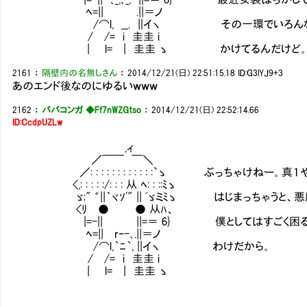
ﾍ=|| .||＝ノ
/⌒l, __. ||イヽ その一環でいろんなメ
/ /= i 圭圭 i
| l= | 圭圭 ゝ かけてるんだけど
2161
：
隔壁内の名無しさん
：
2014/12/21(日) 22:51:15.18
ID:G3lYJ9+3
あのエンド後なのにゆるいｗｗｗ
2162
：
ババコンガ ◆Ff7nWZGtso
：
2014/12/21(日) 22:52:14.66
ID:CcdpUZLw
,ィ
／￣￣ ￣＼
／: : : : : : : : : : : :`ゝ ぶっちゃけねー。
<,: : : : :/: : : 从 ﾍ: : ::ﾐゝ
ゞ;" ゛||｀ヾｿ'" || ﾞゞミﾐゝ はじまっちゃうと
<ﾘ ● ● 从ﾊ、
|=-|| ||=＝ 6} 僕としてはすごく困るの
ﾍ=|| r‐-､.||＝ノ
/⌒l,｀ﾆ｀, ||イヽ わけだから。
/ /= i 圭圭 i
| l= | 圭圭 ゝ