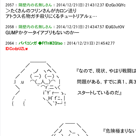
2057
：
隔壁内の名無しさん
：
2014/12/21(日) 21:43:12.37
ID:zGo3GlYc
＞たくさんのフリンさんがカロン送り
アトラス名物ガチ殺りにくるチュートリアルェ…
2058
：
隔壁内の名無しさん
：
2014/12/21(日) 21:43:47.57
ID:jiG3utOV
GUMPかケータイアプリもないのかー
2064
：
ババコンガ ◆Ff7nWZGtso
：
2014/12/21(日) 21:45:42.77
ID:CcdpUZLw
＿＿＿_
／ ＼
／ _ノ ヽへ＼ 『なので、現状、やはり戦闘は避ける
／ （ ―） （―） ヽ
.l .u ⌒（__人__）⌒ | 問題がある。すでに真１、
＼ ｀ ⌒r'.二ヽ<
／ ｉ＾Yﾞ r─ ゝ、 スタートしているのだ』
/ , ヽ._Ｈﾞ ｆﾞﾆ、|
{ { ＼｀7ｰ┘!
／ ￣￣ ＼
／ノ ヽ__ ＼ 『危険極まりないが、シナリ