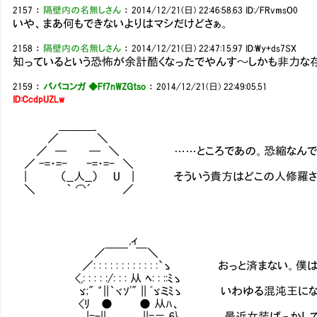
2157
：
隔壁内の名無しさん
：
2014/12/21(日) 22:46:58.63
ID:/FRvmsO0
いや、まあ何もできないよりはマシだけどさぁ。
2158
：
隔壁内の名無しさん
：
2014/12/21(日) 22:47:15.97
ID:Wy+ds7SX
知っているという恐怖が余計酷くなったでやんす～しかも非力な
2159
：
ババコンガ ◆Ff7nWZGtso
：
2014/12/21(日) 22:49:05.51
ID:CcdpUZLw
＿＿＿_
／ ＼
／ ─ ─ ＼ ……ところであの。恐縮なんで
／ -=・=- -=・=- ＼
| （__人__） U | そういう貴方はどこの人修羅さ
＼ ｀ ⌒´ ／
,ィ
／￣￣ ￣＼
／: : : : : : : : : : : :`ゝ おっと済まない
<,: : : : :/: : : 从 ﾍ: : ::ﾐゝ
ゞ;" ゛||｀ヾｿ'" || ﾞゞミﾐゝ いわゆる混沌王に
<ﾘ ● ● 从ﾊ、
|=-|| ､_,､_, ||=＝ 6} 最近女装ばっかし