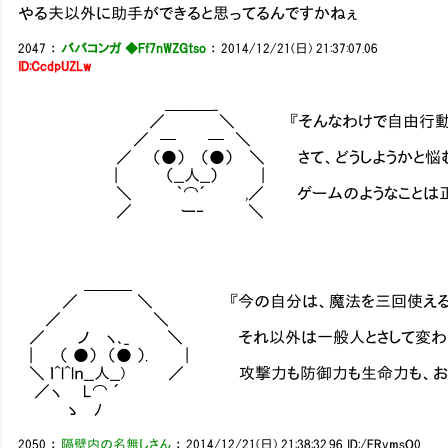
やる夫以外に助手ができると思ってるんですかねぇ
2047
：
ババコンガ ◆Ff7nWZGtso
：
2014/12/21(日) 21:37:07.06
ID:CcdpUZLw
＿＿＿_
／ ＼ 『そんなわけで自由行動となっ
／ ─ ─ ＼
／ （●） （●） ＼ さて、どうしようかと悩む。
| （__人__） |
＼ ｀⌒´ ,／ ゲームのようなことは正
／ ー‐ ＼
＿＿＿
／ ＼ 『今の自分は、魔法を三回使える
／ ＼
／ ノ ヽ､_ ＼ それ以外は一般人とさして変わ
| （ ●） （● ）. |
＼ ｌ^l^lｎ__人__) ／ 攻撃力も防御力も生命力も、お
／ヽ L⌒ ´
ゝ ﾉ
2050
：
隔壁内の名無しさん
：
2014/12/21(日) 21:38:32.96
ID:/FRvmsO0