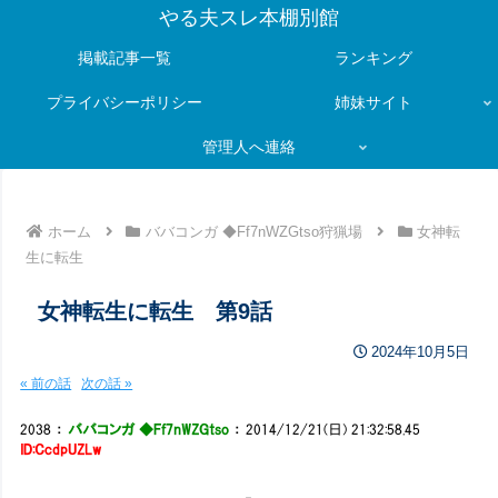
やる夫スレ本棚別館
掲載記事一覧
ランキング
プライバシーポリシー
姉妹サイト
管理人へ連絡
ホーム
ババコンガ ◆Ff7nWZGtso狩猟場
女神転
生に転生
女神転生に転生 第9話
2024年10月5日
« 前の話
次の話 »
2038
：
ババコンガ ◆Ff7nWZGtso
：
2014/12/21(日) 21:32:58.45
ID:CcdpUZLw
_＿＿