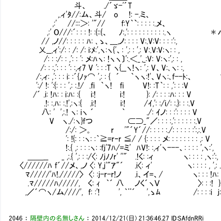
斗、 ./´ゞ-'´T
,.ィ'ﾀ//:ム、斗/ o !: -.ミ、
,:' //:::＞: '"// f:Y｀`: : : : :.メ、
,:' O///:´: : : !: :{::{、 ﾉ:,': : : : : : : : : 
// ,ノ//: : : : : ﾊ: ､ゝ、___,ノ: : : : V:.V:V: : : :':,
乂__,ィ':/: : /: /: i:ﾒ:',ヽ:ヽ{'、: ',: : ',: V:.V:V:ヽ: : ,
/: : :/: : ,': : ': メ:ﾊヽ: !ヽヽ〕':.＜_',_:V: V:ヽ:',: : ,
/: : :,': : : ': :,ィ7 V ': : :T ヽ{__ヽ!ヽ: ',: V、V:､ヽ: :,
/:,ィ: ,': : : i: :´{ﾉｧ⌒ ',: : { ´ ｀ヽヽ:!'、Vヽ:
':/ !: ':{: : : ',: :.!/ .fi ｀ヽ! fi V!: :T｀: : ,': : :V
/´ .i: !ﾊ: : i:ﾊ: :{ i:! i:! }: /: : : :ﾊ:
.!: :.ﾊ: :.!',:ヽ:{ .i:! i:! /ｲ,': :/i/: :.}: : :.V
八: ' ',:.! ヽ: iヽ ´ ｀ ./: ｲノ: : :': : 
V ヽ./:ヽ}fつ ⊂⊃_"／: : : :,': : : : : :.V
/:/: ＞。 r '"´Y´//: : : : :./: : : : : :
': !{: : :ヽ: :｀≧=r‐r ≦/ / {: : : : メ: : : : : : : : ,: V
!:.{ ,: : : :ヽ: :fj'7ﾊ/=ミ' ﾊV!: :,ィ'ヽ---、: : : : 
＿＿__ _ ,:.{ ',: : :/〈: ﾉjﾉﾉr' ''" .!く: :ィ ヽ: : : : ,ヽ:':,
〈//////ﾊ f´//メ、,ノ 〈: Y,j'"ｱ"´ .i〈: ィ' ヽ: : : : , ',: .
ﾏ/////'ﾊ!./////〉 〈: :ｊ-r-r!ノ .i、イ=、/ ヽ: : : !ﾊ: :
.ﾏ/////ﾊ/////, く: ｨ ｀´ 八 ノく´ヽＶ 〉: : :! }:
,／´⌒ヽ/ム////', f: :'! ', ｀¨´ ',ゝﾑ /: : : :i j: 
2046
：
隔壁内の名無しさん
：
2014/12/21(日) 21:36:46.27
ID:SAfdnRRi