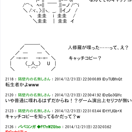
/⌒ヽ ﾍ=|| ￣￣ .||＝ノ /⌒i
＼ /:ヾ、〉.||ヽ, __. ||イ_ノ /
ヽ 圭圭 i 圭圭 /
＼圭圭 | 圭圭 イ
＿＿＿_
／ ＼ 人修羅が喋った……って、え？
／ ─ ─ ＼
／ -=・=- -=・=- ＼ キャッチコピー？
| （__人__） U |
＼ ｀ ⌒´ ／
2118
：
隔壁内の名無しさん
：
2014/12/21(日) 22:30:00.89
ID:yTUBfnQt
転生者かよｗｗｗ
2120
：
隔壁内の名無しさん
：
2014/12/21(日) 22:30:41.92
ID:zGo3GlYc
いや普通に喋れるはずだからね！？ゲーム演出上セリフが無い
2123
：
隔壁内の名無しさん
：
2014/12/21(日) 22:31:03.44
ID:tYfJGb+X
キャッチコピーを知ってるかだって？ｗ
2126
：
ババコンガ ◆Ff7nWZGtso
：
2014/12/21(日) 22:32:03.62