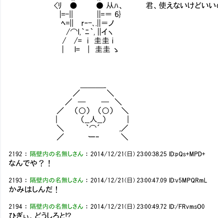
<ﾘ ● ● 从ﾊ、 君、使えないけどいい
|=-|| ||=＝ 6}
ﾍ=|| r‐-､.||＝ノ
/⌒l,｀ﾆ｀, ||イヽ
/ /= i 圭圭 i
| l= | 圭圭 ゝ
＿＿＿_
／ ＼
／ ─ ─ ＼
／ （○） （○） ＼
| （__人__） |
＼ ｀⌒´ ,／
／ ー‐ ＼
2192
：
隔壁内の名無しさん
：
2014/12/21(日) 23:00:38.25
ID:pQs+MPD+
なんでや？！
2193
：
隔壁内の名無しさん
：
2014/12/21(日) 23:00:47.09
ID:v5MPQRmL
かみはしんだ！
2194
：
隔壁内の名無しさん
：
2014/12/21(日) 23:00:49.72
ID:/FRvmsO0
ひぎぃ。どうしろと!?