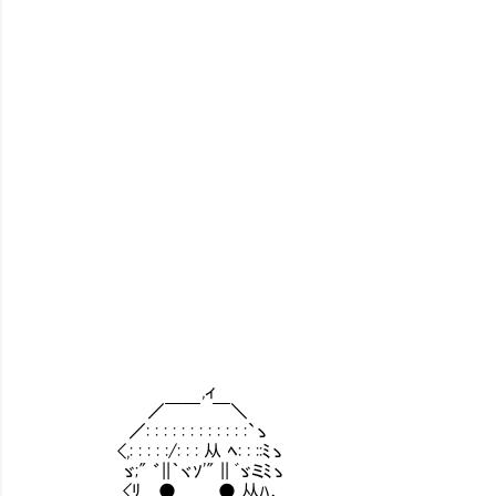
,ィ
／￣￣ ￣＼
／: : : : : : : : : : : :`ゝ
<,: : : : :/: : : 从 ﾍ: : ::ﾐゝ
ゞ;" ゛||｀ヾｿ'" || ﾞゞミﾐゝ
<ﾘ ● ● 从ﾊ、