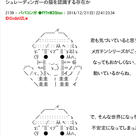
シュレーディンガーの猫を認識する存在か
2139
：
ババコンガ ◆Ff7nWZGtso
：
2014/12/21(日) 22:41:23.34
ID:CcdpUZLw
,ィ
／￣￣ ￣＼
／: : : : : : : : : : : :`ゝ 君も気づいている
<,: : : : :/: : : 从 ﾍ: : ::ﾐゝ
ゞ;" ゛||｀ヾｿ'" || ﾞゞミﾐゝ メガテンシリーズが
<ﾘ ● ● 从ﾊ、
|=-|| ､_,､_, ||=＝ 6} なってもおかしくない
/⌒ヽ ﾍ=|| ゝ._） .||＝ノ /⌒i
＼ /:ヾ、〉.||ヽ, __. ||イ_ノ / 動いているからね。
ヽ 圭圭 i 圭圭 /
＼圭圭 | 圭圭 イ
,ィ
／￣￣ ￣＼
／: : : : : : : : : : : :`ゝ で。そんな世界にな
<,: : : : :/: : : 从 ﾍ: : ::ﾐゝ
ゞ;" ゛||｀ヾｿ'" || ﾞゞミﾐゝ 不安定になってし
<ﾘ ● ● 从ﾊ、