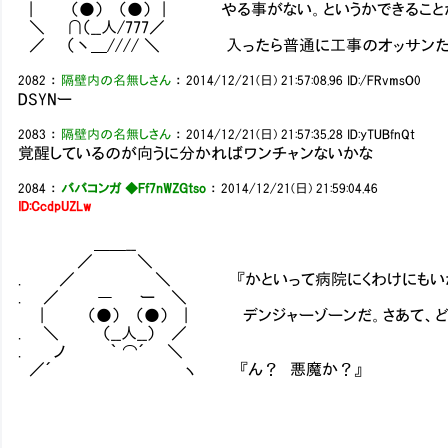
| （●） （●） | やる事がない。というかできること
＼ ∩（__人/777／
／ （丶＿//// ＼ 入ったら普通に工事のオッサンたち
2082
：
隔壁内の名無しさん
：
2014/12/21(日) 21:57:08.96
ID:/FRvmsO0
DSYNー
2083
：
隔壁内の名無しさん
：
2014/12/21(日) 21:57:35.28
ID:yTUBfnQt
覚醒しているのが向うに分かればワンチャンないかな
2084
：
ババコンガ ◆Ff7nWZGtso
：
2014/12/21(日) 21:59:04.46
ID:CcdpUZLw
＿＿__
／ ＼
. ／ ＼ 『かといって病院にくわけにもいかな
. ／ ― ー ＼
| （●） （●） | デンジャーゾーンだ。さあて、ど
. ＼ （__人__） ／
. ノ ｀ ⌒´ 
／´ ヽ 『ん？ 悪魔か？』