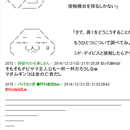
.＼ “ ／＿＿| |
＼ ／＿＿＿ ／ 接触機会を探るしかない』
＿＿＿_
／ ＼ 『さて。真１をどうこうすることがで
／ ─ ─ ＼
／ -=・=- -=・=- ＼ もうひとつについて調べてみ
| （__人__） U |
＼ ｀ ⌒´ ／ シド・デイビスと接触したらアウ
2072
：
隔壁内の名無しさん
：
2014/12/21(日) 21:51:25.26
ID:yTUBfnQt
そもそもデビサマ主人公も一杯一杯だろうしなｗ
マダムギンコは金の亡者だし
2075
：
ババコンガ ◆Ff7nWZGtso
：
2014/12/21(日) 21:53:28.42
ID:CcdpUZLw
━━━━━━━━━━━━━━━━━━━━━━━━━━
━━━━━━━━━━━━━━━━━━━━━━━━━
━━━━━━━━━━━━━
━━━━━━━
━━━━
━━