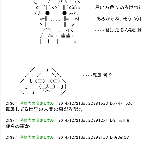
<,: : : : :/: : : 从 ﾍ: : ::ﾐゝ
ゞ;" ゛||｀ヾｿ'" || ﾞゞミﾐゝ 言い方色々あるけれ
<ﾘ ● ● 从ﾊ、
|=-|| ､_,､_, ||=＝ 6} あるからね。そうい
ﾍ=|| .||＝ノ
/⌒l, __. ||イヽ ……君はたぶん観測
/ /= i 圭圭 i
| l= | 圭圭 ゝ
＿＿＿_
／ u ＼
／ ／ ＼＼ ……観測者？
／ し （○） （○） ＼
| ∪ （__人__） J |
＼ u ｀⌒´ ／
2136
：
隔壁内の名無しさん
：
2014/12/21(日) 22:38:15.33
ID:/FRvmsO0
観測してる世界の人間の事だろうな。
2137
：
隔壁内の名無しさん
：
2014/12/21(日) 22:39:12.74
ID:9mjisThW
俺らの事か
2138
：
隔壁内の名無しさん
：
2014/12/21(日) 22:39:21.53
ID:jiG3utOV