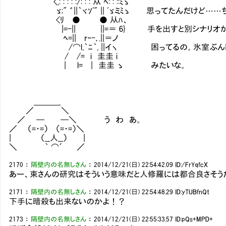
<,: : : : :/: : : 从 ﾍ: : ::ﾐゝ
ゞ;" ゛||｀ヾｿ'" || ﾞゞミﾐゝ 思ってたんだけど……
<ﾘ ● ● 从ﾊ、
|=-|| ||=＝ 6} 手を出すと別シナリオが即
ﾍ=|| r‐-､.||＝ノ
/⌒l,｀ﾆ｀, ||イヽ 困ってるの。氷室ぶん殴る
/ /= i 圭圭 i
| l= | 圭圭 ゝ みたいな。
＿＿＿_
／ ＼
／ ─ ─＼ う わ あ。
／ （=・=） （=・=）＼
| （__人__） |
＼ ｀ ⌒´ ／
2170
：
隔壁内の名無しさん
：
2014/12/21(日) 22:54:42.09
ID:/FrYqfcX
あー、束さんの研究はそういう意味だと人修羅には都合良さそう
2171
：
隔壁内の名無しさん
：
2014/12/21(日) 22:54:48.29
ID:yTUBfnQt
下手に暗殺も出来ないのかよ！？
2173
：
隔壁内の名無しさん
：
2014/12/21(日) 22:55:33.57
ID:pQs+MPD+