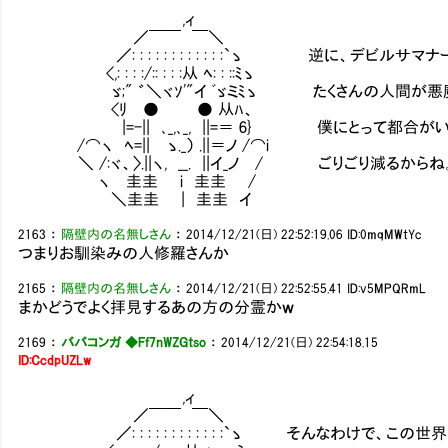
,ィ
／￣￣ ￣＼
／: : : : : : : : : : : :`ゝ 逆に、デビルサマナ
<,: : : :/:: : : :从 ﾍ: : ::ﾐゝ
ゞ;" ゛＼ヾｿ'"イ ﾞゞミﾐゝ たくさんの人間が悪
<ﾘ ● ● 从ﾊ、
|=-|| ､_,､_, ||=＝ 6} 僕にとって都合が
/⌒ヽ ﾍ=|| ゝ._） .||＝ノ /⌒i
＼ /:ヾ、〉.||ヽ, __. ||イ_ノ / ごりごり減るからね
ヽ 圭圭 i 圭圭 /
＼圭圭 | 圭圭 イ
2163
：
隔壁内の名無しさん
：
2014/12/21(日) 22:52:19.06
ID:0mqMWtYc
つまりお馴染みの人修羅さんか
2165
：
隔壁内の名無しさん
：
2014/12/21(日) 22:52:55.41
ID:v5MPQRmL
まかどうでよく拝見するあの方の分霊かｗ
2169
：
ババコンガ ◆Ff7nWZGtso
：
2014/12/21(日) 22:54:18.15
ID:CcdpUZLw
,ィ
／￣￣ ￣＼
／: : : : : : : : : : : :`ゝ そんなわけで、この