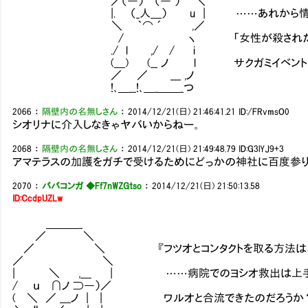
／（―） （― ） ＼
|. （_人＿） u | ……あれから情報収
＼ ｀⌒ ´ ,／
/ ヽ 「女性が殺された」ニュースは
./ l ,/ / i
(＿) (__ ノ l サクガミイベントが発生
／ ／ ___ ,ノ
!､＿__!､＿_＿＿_つ
2066
：
隔壁内の名無しさん
：
2014/12/21(日) 21:46:41.21
ID:/FRvmsO0
シオリナに介入しなきゃヤバいからねー。
2068
：
隔壁内の名無しさん
：
2014/12/21(日) 21:49:48.79
ID:G3lYJ9+3
アマテラスの加護をガチで受けるためにどっかの神社に百度参り
2070
：
ババコンガ ◆Ff7nWZGtso
：
2014/12/21(日) 21:50:13.58
ID:CcdpUZLw
＿＿＿_
／ ＼
／ ＼ 『フツオとコンタクトを取る方法は、
／ ＼
| ＼ ,＿ | ……病院でのヨシオ救出は上手く
/ ｕ ∩ノ ⊃―）／
( ＼ ／ ＿ノ | | ワルオと合流できたのだろうか？