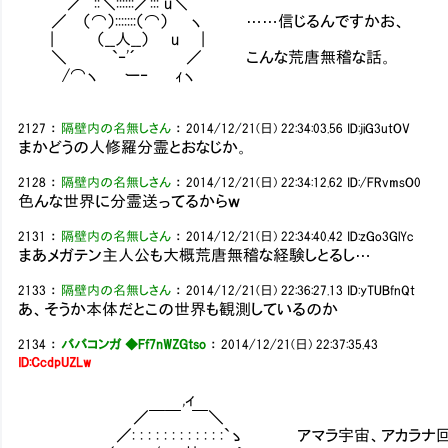
／ ::＼::::::／::: u＼
／ （⌒）:::::::（⌒） ヽ ……信じるんですかお、
| （__人__） u |
＼ `‐'´ ／ こんな荒唐無稽な話。
/⌒ヽ ー‐ ｨヽ
2127
：
隔壁内の名無しさん
：
2014/12/21(日) 22:34:03.56
ID:jiG3utOV
まかどうの人修羅分霊とおなじか。
2128
：
隔壁内の名無しさん
：
2014/12/21(日) 22:34:12.62
ID:/FRvmsO0
色んな世界に分霊送ってるからｗ
2131
：
隔壁内の名無しさん
：
2014/12/21(日) 22:34:40.42
ID:zGo3GlYc
まあメガテン主人公も大概荒唐無稽な経験しとるし…
2133
：
隔壁内の名無しさん
：
2014/12/21(日) 22:36:27.13
ID:yTUBfnQt
あ、そうか本体だとこの世界も観測しているのか
2134
：
ババコンガ ◆Ff7nWZGtso
：
2014/12/21(日) 22:37:35.43
ID:CcdpUZLw
,ィ
／￣￣ ￣＼
／: : : : : : : : : : : :`ゝ アマラ宇宙、アカ