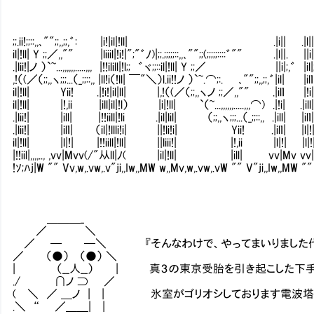
;;.ii!;;::,,､"";;,,;;,゛: |i!|il|!ll| .|i|| .|l|
il|!ll| Y ;;／,,"" |liiil|!i!|";"゛ﾉ)|;;.;;;;;::,,､"";;(;;;;;::::゛"" .|
.|lii!|ノ ）`~...,,,,,,.....,,, |!!ilill|!l;; ゛ヾ;;::il|!ll| Y ;;／ ||i|;,゛ |il|;
,!（(／（;;,,ヽ;;;...（_;;::,, |ll!i（!ll| ￣"＼）l.ii!!ノ ）`~.⌒;:. ､"";;,,;;,゛|il| 
il|!ll| Yii! .|!i!|il|ll| |,!（(／（;;,,ヽノ ;;／,,"" .|ilｌ |!
il|!ll| |!,ii |ill|il|!l） |i|!ll| `（~...,,,,,,.....,,,⌒) .|!i| .|ill
.|lii!| |ill| |!!iill|!li .|il|lil| （;;,,ヽ;;;...（_;;::,, .|ill| |ilｌ
.|lii!| |ilｌ| （il|!llli!i| ||!li!i| Yii! .|ilｌ| |
il|!ll| |l|!| |!!iill|!ll| ||liii!| |!,ii |l|!| |
|!!iil|,,,,.., ,vv|Mvv(/"从ll|ﾉ( |il|!ll| |ill| vv|Mv vv|Mv , , |!
!ｿ;ﾊj|W "" Vv,w,.vw,.v"ji,,Iw,,MW w,,Mv,w,.vw,.vW "" V"ji,,Iw,,MW ""
＿＿＿_
／ ＼
／ ─ ─＼ 『そんなわけで、やってまいりました代
／ （●） （●） ＼
| （__人__） | 真３の東京受胎を引き起こした下手
./ ∩ノ ⊃ ／
( ＼ ／ ＿ノ | | 氷室がゴリオシしております電波塔
.＼ “ ／＿＿| |