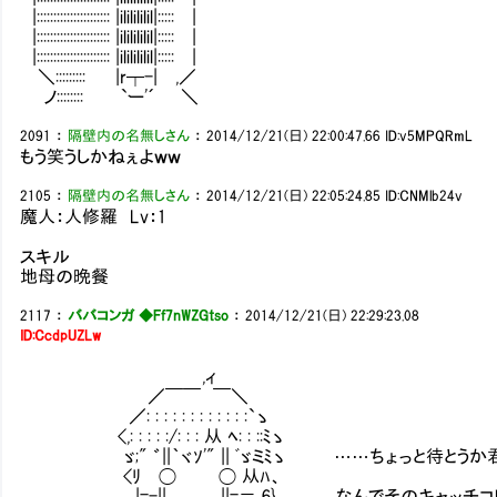
|:::::::::::::::::::::: |ililililil|::::: |
|:::::::::::::::::::::: |ililililil|::::: |
|:::::::::::::::::::::: |ililililil|::::: |
＼::::::::: |r┬-| ,／
ノ:::::::: `ー'´ ＼
2091
：
隔壁内の名無しさん
：
2014/12/21(日) 22:00:47.66
ID:v5MPQRmL
もう笑うしかねぇよｗｗ
2105
：
隔壁内の名無しさん
：
2014/12/21(日) 22:05:24.85
ID:CNMlb24v
魔人：人修羅 Lv：1
スキル
地母の晩餐
2117
：
ババコンガ ◆Ff7nWZGtso
：
2014/12/21(日) 22:29:23.08
ID:CcdpUZLw
,ィ
／￣￣ ￣＼
／: : : : : : : : : : : :`ゝ
<,: : : : :/: : : 从 ﾍ: : ::ﾐゝ
ゞ;" ゛||｀ヾｿ'" || ﾞゞミﾐゝ ……ちょっと待とうか
<ﾘ ◯ ◯ 从ﾊ、
|=-|| ||=＝ 6} なんでそのキャッチコピ