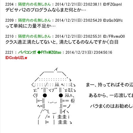
2204
：
隔壁内の名無しさん
：
2014/12/21(日) 23:02:38.11
ID:fFZGspnI
デビサバ2のプログラムならまだ何とか…
2209
：
隔壁内の名無しさん
：
2014/12/21(日) 23:02:54.20
ID:zGo3GlYc
って単純に力量不足か…
2210
：
隔壁内の名無しさん
：
2014/12/21(日) 23:02:55.31
ID:/FRvmsO0
クラス適正満たしてないと。満たしてるのなんですか（白目
2221
：
ババコンガ ◆Ff7nWZGtso
：
2014/12/21(日) 23:04:50.16
ID:CcdpUZLw
,ィ
／￣￣ ￣＼
／: : : : : : : : : : : :`ゝ
<,: : : : :/: : : 从 ﾍ: : ::ﾐゝ まー、持ってれ
ゞ;" ゛||｀ヾｿ'" || ﾞゞミﾐゝ
<ﾘ ● ● 从ﾊ、 あるから、一応渡しておこう
|=-|| ､_,､_, ||=＝ 6}
ﾍ=|| .||＝ノ バラまくのはお勧めしな
/⌒l, __. ||イヽ
/ /= i 圭圭 i
| l= | 圭圭 ゝ