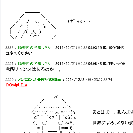
＿＿＿_
／ ＼
／ _ノ ヽ､_ ＼ ｱｻﾞｰｯｽ……
／ /⌒) ⌒ﾟo ＼
| / /（__人__） |
＼/ / ｀ ⌒´ ／
2223
：
隔壁内の名無しさん
：
2014/12/21(日) 23:05:03.55
ID:Lf0OY5HR
コネもください
2224
：
隔壁内の名無しさん
：
2014/12/21(日) 23:06:05.46
ID:/FRvmsO0
覚醒チャンスはあるのかー。
2229
：
ババコンガ ◆Ff7nWZGtso
：
2014/12/21(日) 23:07:33.74
ID:CcdpUZLw
,ィ
／￣￣ ￣＼
／: : : : : : : : : : : :`ゝ
<,: : : : :/: : : 从 ﾍ: : ::ﾐゝ あとはまー、あ
ゞ;" ゛||｀ヾｿ'" || ﾞゞミﾐゝ
<ﾘ ◯ ◯ 从ﾊ、 世界によろしくない影響を
|=-|| ||=＝ 6}