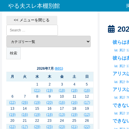
やる夫スレ本棚別館
<< メニューを閉じる
202
彼らは
累計
1
彼らは
累計
1
2026年7月
601
アリス
月
火
水
木
金
土
日
累計
8
1
2
3
4
5
アリス
(21)
(19)
(18)
(18)
(16)
6
7
8
9
10
11
12
累計
7
(22)
(26)
(19)
(20)
(16)
(16)
(17)
できな
13
14
15
16
17
18
19
累計
1
(19)
(16)
(19)
(18)
(13)
(19)
(12)
できな
20
21
22
23
24
25
26
(22)
(17)
(29)
(25)
(23)
(21)
(22)
累計
2