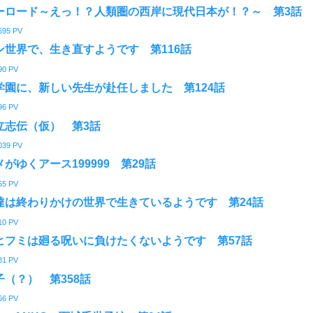
ーロード～えっ！？人類圏の西岸に現代日本が！？～ 第3話
695
PV
ン世界で、生き直すようです 第116話
90
PV
学園に、新しい先生が赴任しました 第124話
96
PV
立志伝（仮） 第3話
039
PV
がゆくアース199999 第29話
55
PV
達は終わりかけの世界で生きているようです 第24話
10
PV
ヒフミは廻る呪いに負けたくないようです 第57話
81
PV
子（？） 第358話
66
PV