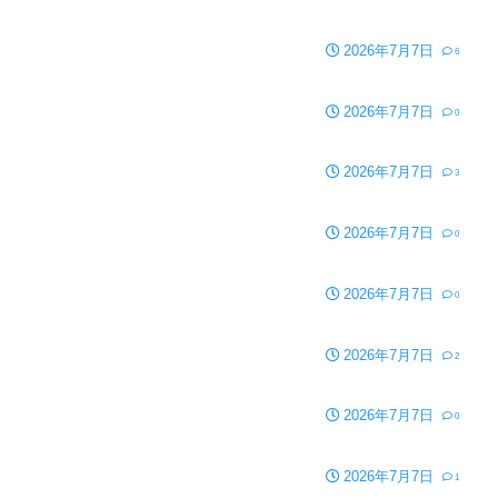
2026年7月7日
6
2026年7月7日
0
2026年7月7日
3
2026年7月7日
0
2026年7月7日
0
2026年7月7日
2
2026年7月7日
0
2026年7月7日
1