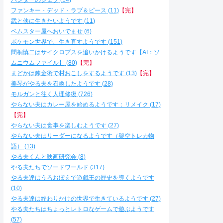
ハンターのシェフ
14
ファンキー・デッド・ラブ＆ピース
11
【完】
武と侠に生きたいようです
11
ベムスター屋へおいでませ
6
ポケモン世界で、生き直すようです
151
間桐慎二はサイクロプスを追いかけるようです【AI：ソ
ムニウムファイル】
80
【完】
まどかは錬金術で村おこしをするようです
13
【完】
美琴がやる夫を召喚したようです
28
モルガンと往く人理修復
726
やらない夫はカレー屋を始めるようです：リメイク
17
【完】
やらない夫は食事を楽しむようです
27
やらない夫はリーダーになるようです（架空トレカ物
語）
13
やる夫くんと映画研究会
8
やる夫たちでソードワールド
317
やる夫達はうろおぼえで遊戯王の歴史を導くようです
10
やる夫達は終わりかけの世界で生きているようです
27
やる夫たちはちょっとレトロなゲームで遊ぶようです
57