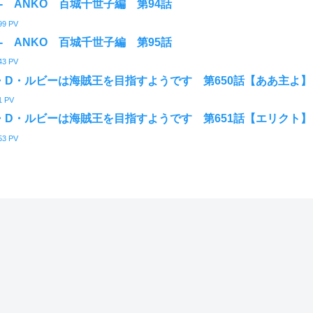
aki- ANKO 百城千世子編 第94話
99
PV
aki- ANKO 百城千世子編 第95話
43
PV
・D・ルビーは海賊王を目指すようです 第650話【ああ主よ】
1
PV
・D・ルビーは海賊王を目指すようです 第651話【エリクト】
53
PV