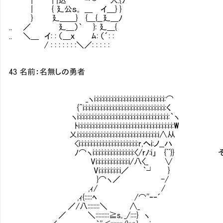
| { 廴公ｓ。 ＿ イ＿} }
} 廴＿＿} {＿{__廴＿ﾉ
.. ／ 廴＿）｀ }: 廴＿{
.. ＼＿ イ: : （＿ｘ ﾑ: （´: :
/ : : : : : : :＼／: : : : :
43 名前：名無しの勇者
_ヽi:i:i:i:i:i:i:i:i:i:i:i:i:i:i:i:i:i:i:i:i:i:i:i:⌒
{^i:i:i:i:i:i:i:i:i:i:i:i:i:i:i:i:i:i:i:i:i:i:i:i:i:i:i:i:く
ヽi:i:i:i:i:i:i:i:i:i:i:i:i:i:i:i:i:i:i:i:i:i:i:i:i:i:i:i:i:i:i:｀ヽ
ﾄi:i:i:i:i:i:i:i:i:i:i:i:i:i:i:i:i:i:i:i:i:i:i:i:i:i:i:i:i:i:i:i:W
乂i:i:i:i:i:i:i:i:i:i:i:i:i:i:i:i:i:i:i:i:i:i:i:i:i:i:i:i∧从
<i:i:i:i:i:i:i:i:i:i:i:i:i:i:i:i:i:i:i:i:r,へi:ノ__ハ
ﾉ⌒ヽi:i:i:i:i:i:i:i:i:i:i:i:i:i:〈/rﾉ:i
Vi:i:i:i:i:i:i:i:i:i:i:i/八〈_ ∨
Vi:i:i:i:i:i:i:i／ ｀┘ }
}⌒ヽ／ -/
,ｨ/ /
,ｨ{:::::ﾍ /⌒''ｰ‐´
／/八::::::::＼ ∧_
／ ＼:::::::::≧s｡_/::::} ヽ