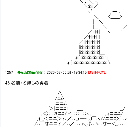
＼'，＼_ -, ＿＿/:i:/ /:i:i:i
＼:i:i:i／ ＼:i:i:i:i:/／:i:i:
ヽ' , ─ 、 ＼/:i:i:i
|＼. 〈＿＿〉 ／
| ＼ ／ 
|＿ ＼ .／ 
／:i:i:i:| ヽ── ' 「
／:i:i:i:i:i:ｉ| |:i:i:i:i
／i:i:i:i:i:i:i:i:i:| .|:i:i:i:i:i:
|i:i:i:i:i:i:i:i:i:i:i:| |:i:i:i:i:i
|i:i:i:i:i:i:i:i:i:i:i:|＿ ┌'i:i:i:i:i:
ｨi〔i:i:i:i:i:i:i:i:i:i:i:i:i:i:‘i, /i:i:i:i:i:i:i
ｨi〔i:i:i:i:i:i:i:i:i:i:i:i:i:i:i:i:i:i:i:i:‘i, . /i:i:i:i:i:i:i:i:
1257
：
◆wJM35m/rH2
：
2026/07/06(月) 19:34:15
ID:8IlHFCYL
45 名前：名無しの勇者
∧
/ﾆム
lニニﾑ
＞.|ニニﾆl ＿_ __/
,.＜: : : :ﾏニﾆ/.イ: : : : : : :ヽ、 ,.ィニニﾆ/
,ｲ:,..＜ニニ＞,ｲ: ／: : ,.r---.､:.l￣:ヽ//ニニﾆ>.': : :
/: :￣寸ニニ,ｲ ／: :／: : : ,r:､: }': : ﾍ: :.寸--＜.,: : : : :