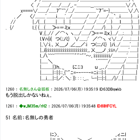
< /........../......../......./_､-...............__..................................∨.∧
x====∨........./........7"~~/..../.......................~７''=-}.,_................∨.∧
, ／ 〈/...........ﾞ..........ｉ.......,ﾞ..../.............../......../......../.....`....ｉ...........}......i
// |../{.....{...........|.......|.....|............../......../......../.....}........ｌ...........}......|
. {/ l..{ {.....{.......≫=＝ミｘ............/......../......../}..
Ⅵ V..{...// ／⌒ヽ ヽ...../......../≫=＝ミｘ.}..../...
l.Vﾊ{ｉ{ つ(;;ﾉﾐ} ∨.......,:ﾞ ／⌒ヽ ヾ∨..../...
|..∨:ｉ.、乂＿ノ .∠___／:i つ(;;;;ﾉﾐ} }ﾉｉ.../..........ﾞ.......|
|...i{i:i:i:i:i:i:i:i:i:i:i:i:i:i:i:i:i:i:i:i:i:i:,､乂＿_ノ ,:ｉ:ｉﾊ/..........,ﾞ........|
l..八~~~¨¨¨¨¨¨¨¨""~"''～､:i:i:i:i:i:i:i:i:i/..............,ﾞ..........|
|.......＼ ｀¨¨¨¨/............../............|
|............|〕ｈ｡._ にﾆｺ ｕ _,.､/............../|.............|
|............|:::|:|:::_{~"ﾆ=‐‐---‐=ﾆｉ::::|::|............./..|.............|
|.....i......|:::|／: ＼: }}: : : :_,.､└-|::::|::|....../}/....|.............|
1260
：
名無しさん＠狐板
：
2026/07/06(月) 19:35:19
ID:63DBqwkb
もう脱出しかないねぇ。
1261
：
◆wJM35m/rH2
：
2026/07/06(月) 19:35:48
ID:8IlHFCYL
51 名前：名無しの勇者
lﾆ>., ,.ィニl
|ニニ>., ＞―＜＿ ,ｨニニﾆl