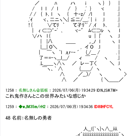
／ ﾊ ハ i ヽ } } |
/ l l / l / } ,' } ヾ .|
/ / { ﾄ､ l ヽ { 十‐z/ /l l .|
,'ｲ ヾ、二ニヽ＼{ ≦二/＿,' | i .l .|
! { ∨てﾘ ｀ て孑ﾘ`' / ,ｲ ﾄ､ .|
| ｨ ⊂⊃゛‐' ､ ヾ-" ﾑ⊂⊃ﾚ ヽ l
∨ハ l { u | |' ヽ .l
| |八 ＿＿ ,､_ﾉ l ヽ l
|＿| O＼ , イ O .l |
| ￣ヽ ｀l ぇr-‐ ´ {_/＿ / . |
了＝=-ヽ__,l＿/ ィ ￣ / ヽ .|
.L＿＿ヽ∧ヽ ／ レ―丁〈 ＼ .l
￣ヽ、｀ ∧ {＿＿/ ヽ ヽ
∧ ／__）/ ヽ >
∧ ／ { ＼＿＿／
1258
：
名無しさん＠狐板
：
2026/07/06(月) 19:34:29
ID:NJSiKTM+
これ鬼作さんとこの世界みたいな感じか
1259
：
◆wJM35m/rH2
：
2026/07/06(月) 19:34:36
ID:8IlHFCYL
48 名前：名無しの勇者
人__({｀ヽ}ヽ∧__从
,.ィ´i:i:i:i:i:i:i:i:i:i:i:i:i:i:i:i:i:i:i:i｀ヽ