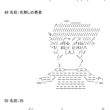
49 名前：名無しの勇者
_ -=- ＿＿_,
∧'////////////////
////////////////////////
`ト,///////////////////////
＞/////／-= ／ ＞' ////.／
＞//, ｨ行心 ,ｨ7ぅﾐx////＞ 反
`-7/, V辷ｿ 辷ｿｆﾉ/∧
ヽ/, (_人_). //ノ
/／ ＼/
` 〉
〉 /
, ＜ニ＞─-─＜ニ＞、
, ＜二二二二二二二二二 ＞ 、
,-<二二 ／ .二二二二二二 ＼二二-7-、
==-'-'´￣ 二二二二二二二 ￣`' -' ==
二ニニニニニニ二
50 名前：35
／/....................................../....................................................∧