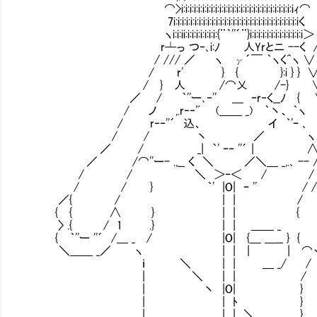
⌒>i:i:i:i:i:i:i:i:i:i:i:i:i:i:i:i:i:i:i:i:i:i:i:i:i:i:iｨ⌒
7i:i:i:i:i:i:i:i:i:i:i:i:i:i:i:i:i:i:i:i:i:i:i:i:i:i:i:i:i:iく
ヽi:i:ii:i:i:i:i:i:i:i:{¨｀''´¨}i:i:i:i:i:i:i:i:i:i:i:i:i＞
r┴っ つ‐､i:ﾉ 人Yrとニ --く 
/ /// ／ ヽ γ´￣ ｀ヽく^ヽ ∨ 
/ r' } { }:i } } ∨ 
/ } 人 /⌒乂 /-} ∨ / 『
／ / ｀''ー､‐'' ＿ ｰr‐く__ﾉ { 
/ ノ ,.r‐‐'ﾞ (＿＿ _) ｀丶、 
/ r‐‐''´ 込、 イ ｀'ｰ ､ 
/ / 丶 ／ ヽ ∨
／ / _| ｀' ｰ‐ ''´ | ∧
／ /⌒''ー- .,__ く ＼ ／＼＿ _,.､ --
/ / ＼ ＞‐＜ / / ∧ 
/ / } ｀' |O| ｰ '' / / {
／{ / | | / { 
{ { ∧ } | | { 
〉 .{ / 1 .} | | ＿＿ _ 
{ ｀''ー ''´ /＿ _ / |O| {＿ ＿__ } { / ｀
＼＿＿ _／ ヽ | | | | ⌒
ｉ ＼ | | ＿ _/ / ｀''ｰ
| ＼ | | /
| 丶 |O| }
| | ﾄ }
| | | ＼ }