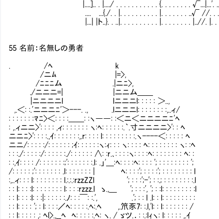
|....].. . |..../ . . . . . . . . . . . {. . . . . . . . √...|...'. .∧.
....Ⅳ...{./. . |. . . . . . . . . . |. . . . . . . ..√ //. . . /,..
|...| |ト..}. . ..|. . . . . . . . . . |. . . . . . . . |..//. |. . . .].
55 名前：名無しの勇者
. /ﾍ k
/ニﾑ |=>,
/ﾆﾆﾆム .|ニﾆ>,
./ニニニ=| |ニニム＿＿
|ニニニニl lニニニl: : : : : ＞..,
,.＜: :.'ニニニﾆ'＞---. ., .lニニニl: : : : : : : :,..ィ/
: : : : : : :ﾏﾆ>＜: : : :＿＿: :ヽ――: :＜ニ＜ニニニニﾆ'ﾍ
: ,.ィニニ>': : : : ,ィ: : : : : : : ヽ:ﾍ: : : : : :.｀.寸ニニニニ>': : ﾍ
ニニﾆ>': : : :.,ｲ: : : : : : :,.r: : : : l: : : : : : : : :.ヽ----＜: : : : : ﾍ
ニニ/: : : : :/: : : : : : ;ｲ: : : : : :ヽ:ｨ: : : ヽ: : : : ﾍ: : : : : : : : ヽ: :ﾍ
: : :./: : : : :/: : : : : :./: : : : : : ∧: :r.､: : : :ヽ: : : :ﾍ: : : : : : : : ﾍ: :
: :,ｲ: : : : /: : : : : : :;': : : : : : :.l: .」'＿:ﾍ: : : :ﾍ: : : : '; : : : : : : : : ';
/: : : : : ;': : : : : : : .l: : : : : : : | ﾍ: : : :'; : : : :'; : : : : : : : : l
:,..ィ: : : l: : : : : : : : l.:.:.:rzzZZl '; : : :';-'; : :.; : : : : : : : :.l
: : l: : : :l: : : : : : : : l: : : :rzzz.l ゝ.,＿ '; : : :', '
: : l: : : :l: : :|: : : : : :.ﾉ: : :￣: :.', .'; : : l .l: : l: : 
: : l: : : : '; : l: : : :／ﾍ: : : : :.ﾍ:.ﾍ ,.笊豕7: :.l,'l: : l: : : : : : : /
: : l: : : : : ,: ﾍl>.,__ﾍ ﾍ: : : : :.ﾍ: ヽ. / ゞツ.．: :.:lｨヽ: l: : : : : ,.ｲ