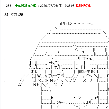
1263
：
◆wJM35m/rH2
：
2026/07/06(月) 19:36:05
ID:8IlHFCYL
54 名前：35
jI斗r七冖冖冖冖=-...._
､丶｀.........................................................
､..｀.............................................................. .... ＼
／................................................................................ /.
_｀........................................................................................
/..............................................∧....................................... .
/.............................]................... ∧...´_........... |i..............|i.. 
/........ .. /.... .. |.....].........................|......]....... ... |i..............|i..
. /].......... .. |... .. /|.....].........................｢|¨丁ぅｈ｡.,｣__.......... |...
］ |. j|..........|_. r七爪]Ⅵ............. |....| Ⅵ] Ⅵ........
入|..[|..... .. |...... | ヤ.］‘,.......... .. |....| [ ] Ⅵ.. ..
. ......才卩.........|Ⅵ..| ⅥＬ‘,............ |....|jI竓=芋ミ辷Ｌ..... .. |......
／／ ]..| Ｗ. . h )孩冖于气........../.../ γ⌒ヽ ＼|..... .. Г....
. /./ ]..| 'く....小^Ｎγ⌒ヽ ＼../ }/ 乂 丿 ［......... | }...
厶ﾞ Νト ]＼}‘ 乂 ノ ′ |...........| }....
|........‘, |...........|f｢......
|....... . } |...........|..........
|............ｈ､ r フ _. .rf|...........|.........
|............|.... うぅ=- ｡ . . . . . . . r. .f升. . . |...........|.......
|............|..... /. . . . . . . .｀ ‐ } . r ´. . . . .√...... ハ....