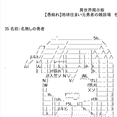
異世界掲示板
【愚痴れ】地球住まい元勇者の雑談場 その47
35 名前：名無しの勇者
､...｀........................................... うｈ｡,
／.................. /...........................................＼
/＾７............. /....../......................................... ∧. ´_
/ /............. /....../.../..............|........ .. ].∧.... ∧..∧
jI斗ト//............/. .. / |..|................|... |.. .. ]....∧.... ∧ ∧
/..／ ﾚ/|.. ...|. / レ┼┼|................|... |.. .. ]... .. |.. .... | .....
. 厶( |ん|. .. |..| |....廴｣..|i..............ﾊ....|ｉト. ］ｉ......|.. .... |......|
|{ |. .. |..|rf荻iｈ^| |ｉ.........../ Ⅵ Ⅵ］ト､ |.
Ⅵ.ｉ|f入竺ソ Ν∨..../ jNＬⅥ Ⅵ.|.. .... |......|
Ν.} Ｖ/ ^￣´^寸L|...... ... |......|
|Ｗ f笊刈...... ... |......| ttp:/
|...{ 乂ソ |............|......|
|... )ｈ｡, f⌒¨ ⌒'; |............|. ..||
|......... | |ぅｈ｡., ｀¨¨^ー'′ __ ,.. rf升...........|. ..||
|......... | |....|........fうＬ＿に].......... | .. |....|..... |. ..||
|...|. .. | |...jI斗匕 . |. . . . ＾ｈ｡,.. | .. |....|..... |.. .|ｉ
|...|ｉ.....| |/. . . . . . ..| . . . . . . . ＾ｈ,...|. j|.....;′. |