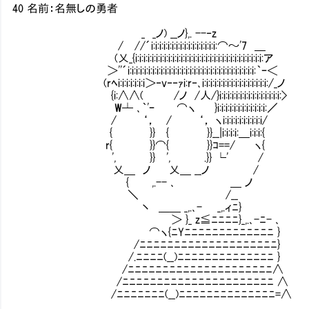
40 名前：名無しの勇者
_ _ノ) __ノ},. --‐z
/ //´i:i:i:i:i:i:i:i:i:i:i:i:i:i:i:i:⌒～'7 ＿
(乂_{i:i:i:i:i:i:i:i:i:i:i:i:i:i:i:i:i:i:i:i:i:i:i:i:i:i:i:i:i:i:i:ア
＞''´i:i:i:i:i:i:i:i:i:i:i:i:i:i:i:i:i:i:i:i:i:i:i:i:i:i:i:i:i:i:i:｀ｰ＜
(rﾍi:i:i:i:i:i:i＞‐v‐‐ｧi:r‐､i:i:i:i:i:i:i:i:i:i:i:i:i:i:i:i:/_ノ
{i:∧∧( /ノ /人/}i:i:i:i:i:i:i:i:i:i:i:i:i:i:i:>
W┴ ､｀'ｰ ⌒ヽ }i:i:i:i:i:i:i:i:i:i:i:i:／
/ ‘， / ‘， ヽi:i:i:i:i:i:i:i:i:i/
{ }} { }}__|i:i:i:i:＿i:i:i:{
r{ }}⌒{ }}ｺ==/ ヽ{ いかなる
', }} ', .}} └' / 堕胎も認
乂＿ ノ 乂＿ __ノ /
{ ,.-- ､ ＿ ノ
＼ /__
丶 ＿＿ _,.､- _,.ィﾆ}
＞ }_ z≦ﾆﾆﾆﾆ}_,.､-ﾆ- ､
⌒ヽ{ﾆYﾆﾆﾆﾆﾆﾆﾆﾆﾆﾆﾆﾆﾆ }
/ﾆﾆﾆﾆﾆﾆﾆﾆﾆﾆﾆﾆﾆﾆﾆﾆﾆﾆﾆﾆ}
/.ﾆﾆﾆﾆ(__)ﾆﾆﾆﾆﾆﾆﾆﾆﾆﾆﾆﾆﾆﾆ }
/ﾆﾆﾆﾆﾆﾆﾆﾆﾆﾆﾆﾆﾆﾆﾆﾆﾆﾆﾆﾆﾆ∧
/ﾆﾆﾆﾆﾆﾆﾆﾆﾆﾆﾆﾆﾆﾆﾆﾆﾆﾆﾆﾆﾆﾆ ∧
/ﾆﾆﾆﾆﾆﾆﾆ(__)ﾆﾆﾆﾆﾆﾆﾆﾆﾆﾆﾆﾆﾆﾆ=∧