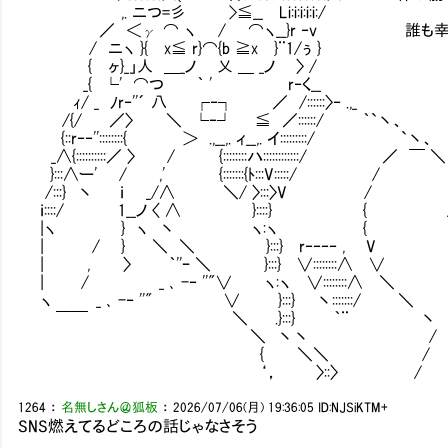
,. ニつ=彡 >≦__ Li:i:i:i:i:/
／ ＜γ ⌒ ヽ / ⌒ヽ__}r ‐v 誰も幸せ
/ ニヽ }{ x≦ r}⌒{b ≧x }¨1/ぅ }
{ ヶ}_」人 ＿_ノ 乂 ＿ _ノ 〉 /
_{ └' ⌒つ ｀ ' r‐く__
ｨ/ _ ﾉr‐''´ 八 ┌‐┐ ／ /::::::〉‐ .,_
/{/ ／〉 ＼ └‐┘ ≦ ／::::::/ ｀`丶、
{::r‐‐''::::::::{ ＞ .,__,. ィ__,. イ:::::::::/ `丶、
_∧{::::::::::／ 〉 / {::::::::ハ::::::::::::/ ／ ￣ ＼
}:::∧ー' / ,' {:::::::{ﾄ:::V:::::/ / 
/:::} 丶 ｉ _/∧ ＼/ 〉:::〉V /
ｉ::::/ 1__ノ 〈 ∧ }::::} { /
|ヽ } ヽ 丶 ヽ:ヽ { /
| / } ＼ ＼ }:::} r‐‐‐‐ , V 
| , 〉 ｀''ｰ ＼ }:::} ∨::::::::∧ ∨
| / _ ､ -‐ ''"∨ ヽ:ヽ ∨::::::::∧ 
ヽ _ ､ -‐ ''" ∨ }:::} 丶:::::::/ 
￣￣ ＼ .}:::} ｀¨
＼ 丶丶 /
{ ＼＼ /
‘， 〉::〉 /
1264
：
名無しさん＠狐板
：
2026/07/06(月) 19:36:05
ID:NJSiKTM+
SNS燃えてるどころの話じゃなさそう