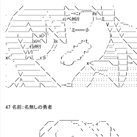
／............................................i＼.....＼..._＿__＼.....l............',
. ／...............................´_...............|._,､-=ﾆr''"¨¨¨ihi＼|............|
/................................´,....´_.. ......ｨi;べ州iﾘ }└-ミ..........{＼
. /.................∧................i､...´_......`ﾞi ｀¨ .:ﾞ V.....∨..~'～､、
/......................∧............_|_＼.´_.......ｌ ｀ミ====彡 ∨....
.............i...............|＼,xi>'|~ ＼.......{ }i........∨.................
_............∨..........|xiﾊ(＼| }ix ＼_{ __r‐t_ 八.....
´_............∨..,.ｲ|i州ﾘ /:/ ｒ┘ _) /::::´_......
...´_............∨i/l｀¨´ ／ 'ﾞ ,.-‐'ﾞ ｒ┘ /:::::::::´,.........i......＼...
ｘ<´_............{ハ|､ _,.x彡' r' __r'ﾞ ／:::::::::::::::i.........|＼....
. ´_....................＼ └L___ノ´ ｘ＜￣￣￣＼___}........|-=＼..
´_.......................＼ ／: : ＼: :_;_;_;_: : : : :}........|: : : :
. ∨.........................＼ ／: : : : : :/~'～､、: : : :.}.......l : : : : 
. ／ﾊ.............＼.............＼ ./: : : : : : :./: : : : : : ＼: : }...../: : : : : 
､_／∨..∧...............|＼............＼-=二{: : : : : :.／: : : : : : : : : ＼}../: : : : : :
47 名前：名無しの勇者
＿＿＿＿
／￣／ ｀‐-、｀ヾ‐-、ィ´￣ヽ
／ ／ , ヽ ｀ヽ ヽ ｝ヽ
|／ { ,､ ヽ ヽ l ヽ