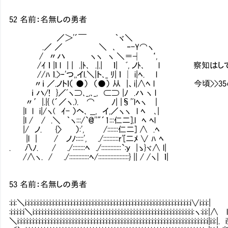
52 名前：名無しの勇者
／＞'´￣ ｀ヾ＼
.／ ／ ＼ ､ ‐-Y⌒ヽ
/ 〃ハ ヽヽ ヽ ＼＝┤ ‘,
/ｲ ｌ |ｌ l | | .|ﾄ､ .|.| ｌ| ﾞ, ノﾄ､ l 
//ﾊ ｌ.>‐'つ,,イl.＼|ト､_ ﾘ| ｌ │ i|ﾍ. l
〃ｉ ／.ノトｌ（ ●） （●） 从 |、i|∧ﾍ l 今頃>>
ｉ ハ/! }／ﾞヽ⊃､_,､_, ⊂⊃ |ﾉ .ハ ヽ l
〃′|.|{ (´／ヽ.). ⌒ ﾉ| |§'ﾞlﾍヽ ｜
|l l i|/ヽ( ｲ- ）ヘ､ __, イ,／ヽヽ l ﾍ ､|
|l / / .＼ ｀ヽ:::/`@''"´1:::仁二].l ﾍ ﾍl
|/ ノ. {〉 ）:', /:::::::仁二] ∧ .ﾍ
|l | / ノﾉ:::::', ./::::::::::r'[二ﾒ ∨ ﾊ ﾍ
. 八ﾉ. / ./::::::::ﾍ ./:::::::::::::`:ｙ |ゝ}ヾ∧ l|
/∧ヽ. / ./:::::::::::::ﾍ/::::::::::::::::::::} || / /ヽ| ｌ|
53 名前：名無しの勇者
:i:i:＼i:i:i:i:i:i:i:i:i:i:i:i:i:i:i:i:i:i:i:i:i:i:i:i:i:i:i:i:i:i:i:i:i:i:i:i:i:i:i:i:i:i:i:i:i:i:i:i:i:i:i:i:i:i:i∨i:i:i:|
:i:i:i:i:i＼i:i:i:i:i:i:i:i:i:i:i:i:i:i:i:i:i:i:i:i:i:i:i:i:i:i:i:i:i:i:i:i:i:i:i:i:i:i:i:i:i:i:i:i:i:i:i:i:i:i:i:i:i:ヽ:i:i:|∧ 
＼i:i:i:i:i:i:i:i:i:i:i:i:i:i:i:i:i:i:i:i:i:i:i:i:i:i:i:i:i:i:i:i:i:i:i:i:i:i:i:i:i:i:i:i:i:i:i:i:i:i:i:i:i:i:i:i:i:i:i:i:i:i:i|i:i:|. i