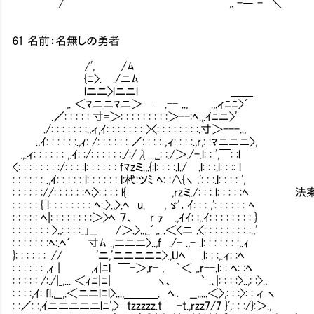
/ ￣￣ ,. -― - ＼
61 名前：名無しの勇者
/', /ﾑ
{ﾆ>. ./ニﾑ
lニニ>lニニl ＿＿
,. ＜ﾏニニﾏニ＞――.-- .., .,.ィﾆﾆ>´
.／: : : : : 寸=＞: : : : : : : : :＞--:ﾍ.,.ｲﾆニ>'
./: : : : : : :.,ィ,ｲ: : : : : : : ><: : : : : : : :.寸＞---..,
.,ｲ: : : : : :.,ｨ: /: : : : : : ／: : : : ,ィ: : : :.,r,: :ﾏニニニ>,
.,.ィ: : : : : : ,.ｲ: :/: : : : : :./:/λ...,_: :./＞./-.l: : ',￣: :l
<: : : : : : : :/: : : :l: : : : : : fﾏzミ.,.{:l: : : :.l./ .l: : :.l: : :: l
: : : : : : .,ｲ: : : : : l: : : : : : l:杙:ツﾐ ﾍ: :∧{ヽ ,': : :.l: : : : ',
: : : : : ://: : : : : :ﾍ:>: : : : l{ ,rzミ./: 
: : : : : { l: : : : : : : : ﾍ:.>.,>.ﾍ u. , ゞ'．ｲ: : : ,': : : : : : ﾍ
: : : : : ﾍ|: : : : : : : :＞>ﾍ ７、 r ｧ .,ｲｲ: :,.ｲ: : : : : : : : }
: : : : : : : >.,: : : :_」__ /＞.>..,_´,. .＜<ニ .<: : : : : : : : :.,'
: : : : : : :ﾍ:.ﾍ´ 寸ﾑ .,ニニニ>..,f ./- .,- .l: : : : : : :,.ｨ
}: : : : : : .// 'ニ,'ニニニニﾆ>.,Uﾍ .l: : :,.ィ: :ﾍ
: : : : : : ,ｨ | ,ｨ|ﾆl ￣-＞,r- , ｀＜ ,.r--.l: : ﾍ: :ﾍ
: : : : : /:./|_,... ＜ｨﾆ|ﾆ| ヽ、 ｀ .､|: : : :>..,: :>.,
: : : :,ｲ: fl.,__,.＜ニニlﾆl>...,＿＿＿. ﾍ． __,....＜>,: : :>: : ィ
: :／: :,ｲニニニニニlﾆ',> tzzzzz.t ￣-t.,rzz7/7 }',: : :/}:＞.