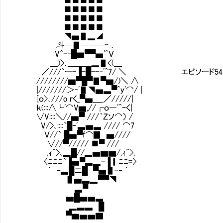
■■■■■
■■■■■
■■■■■
◥▅▋▂◢
,斗―▊―――- ､
V^ｰ‐█▆▀▀▅'^Ｖ
＿)>､＿＿＿▂▋<(＿
／///`ー-▐-█--‐'^7/ ＼ エピソード54
////////▆▀█▀▊▀▆/)＼ ∧
|///////＞‐'▋◥▅▃▀^ｙ'⌒/ |
[ｏ>､///o ｒく_▀▅＿_／/////|
ｋ(:::∧└'⌒V▆,//┌ｏ―'^ｰく|
∨V::::＼//▅▀ ///｀Ｚソ⌒） /
V/>､::::`█‐'▃▅▃ //// ⌒7
Ｖ//` █▅▀ｆ⌒▉ ▅////
∨//▀///// ■▀ ///
,ｨ^>､▂█//▂▅▆▆/,ｨ^>,
〈ﾆﾆﾆ`▐▅▀▃▂-▐▎ﾆﾆ=〉
｀ ‐▃█二█ ▀▅▋-‐ ´
▋▅▃▂▀▀◥
▃▀
▅█▅▅▃
▂▃▃ █
▀▆▅▅▇