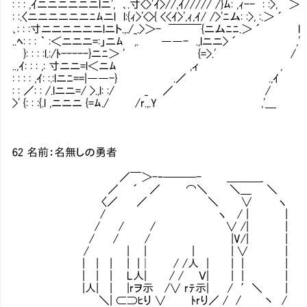
: : : ,ｲニニニニニニlニ', ､.寸<>'ｲ>//,ｲ///// /}ﾑ: ,ｨ-- : 
: :.〈ニニニニニニﾆﾑニl l:{ｨ>'<>{ <<ｲ>',ｨ,ｲ/ />'ﾆム: :
､: : :寸ニニニニニニlニト.,./_.>＞- ￣￣￣{ニムﾆﾆ.
..ﾍ: : : ｀ :＜ニニニ=:」ニﾑ ,. ――- .,lニニ>
}: : : :l.:/ﾄ-----}ニﾆ＞ ' {=>.
..,ｲ: : : ,: 寸ニニ=l＜ニﾑ ,ィ
: : : : ,ｲ: :.:lニﾆ==|――-} .／ .
: : ／: : /.lニニ=/ >.,l: :/ _ ／
>' {: : :{.l ,ニニニ {=ﾑ./ /r.,.Y ,
62 名前：名無しの勇者
／￣＞-‐───- ＿＿＿_
／ ´ ／ ⌒＼ ＼＿ ＼
〈／ ／ ＼ ∨ ヽ
/ ヽ / | |
/ / / ∨ /| |
/ / / |V/| |
/ | | | | ∨ | >
| | | | |│ / /人 | | | | 
| | | L人| / / Ｖ| | | | 
|人| | |rヲ示 /∨ rﾃ示| / ′＼ 
＼| ⊂⊃ﾋり ∨ ﾄrり／ / / 丶 /