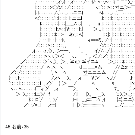
,: : : : : : : : :.,ｲ:,ｲ: : ,ｲ: : : : /: : :}/: ﾍ: :.ﾍ: : ﾏニニﾆ>.,: : 
l: : : : : : :＜:/:/: : /: : : : : :, ヽ: '; : :ﾍ: :.寸ニ＞-￣: :
|: l: : : : : : :/:,': : :.,: : :ニニl ﾍl: : : .,: :.'
ﾍ:'; : : : : :,': :l : :.:l: l: ニニl .l: : : :l: : :,
l: : : : :,: : :|: : :|＿_ノ: :.:| ､ u .l: : : :|: : :,: : :
|: : : :,': : l:.ﾍ: :|V: : : : l:.| ＞ ., l: : : :|: : :.l: : : : : : : :
|: : : ,: : :l: : :-==ミx､: ﾍ} |: :.|: |: : : l: : : : : : : :
,': : : l:l: : |: : :ﾄ, ィ===ミ．:/: :|: : : :l: : : : : : :
/: : : :.ﾍ: : |: : :',., , /:/: :./: : : :.l: : : : : :.
,ｲ: : : :.r､{>、:＞---、 ＿_ イ//: :./.|: : : : l: : : : : :,
／: : : : : :ﾍヽヽ＞＜ ヽ、 - ´ ,. ＜./:.／: :|: : : : :l: : : : : 
.／: : : : : : : :.>´ヽ.>., .＞.､ ≧x.> ≦イニﾑ ＞..; : : :l: : : : :
／/: : : : : : : :./ ﾍ .ﾍ. ヽ 寸ニニﾆ=ム //≧x: : : : 
／: :/: : : : : : : :.:l ', ﾍ. ﾍ 寸ニニニム // ∨: : : 
{: : :, l:.: : : : : : : :.:| /,ｨﾍ >., ,ィ ￣ V＞´ ヽ.// .l: : : :
'; : : :.l: : : : : : : :.:.l ,.ィ>' } ＞ ./ .ﾍ ﾏ., .lﾍ: : : :
ヽ: : ﾍ: : : : : :f￣ィ >' ,.ィ ￣>., ヽ ﾏ., ,': :ﾍ: : : : :
＞->.,: : : :lニ>/ f /.l |>., __.>､ 'ﾆ>.＞.._: : ﾍ: : : :
}: : lﾆ'./ ', >/ .l-l _.」:::::￣:ﾍ ,ｲ }ﾆ},ニニ}: : :ﾍ: :
／: :./=ﾆl ,ｨ::::{ l |>'.';:::::::::::::::::::ヽ .,ﾆ/.'ニニ: : : : 
46 名前：35