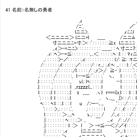
41 名前：名無しの勇者
,ｨ ,
/ﾆ', ／'
lニニ>, ,ｨﾆﾆl
＜ニニニニ＞ lニニ=l ＿__ /ニニﾑ
寸ニニニﾆ=寸:＞: :´: : : : : : :≧x lニニﾆﾆ
,.ィ＞-=ニﾆ>: : : : : : : : : : ＿___: : ﾍ.寸ニﾆ7:
,ｨ: :ﾍ＞-=≦: : : : : : : :,...＜: : : : : :.ﾍ: :l: : : ﾏ
,.: : : : : :>-／: : : : : :,ィ: : : : : : : : : : : : l:/: ≧: :
/: : : : : : :,ｲ: : : : : :／: : : : :/: : r..,: :,ｲ:ﾍ: ,､: : : l:
,: : : : : : :./: : : : : :./l: : : : : /: :,.r＞./ ≧- .l: : : : : '; : : :
,: : : : : : /: : : : : : :, l:--=≦:´: : : :,' ヽ、 l: : : : : :'; : : 
.l: : : : : :,': : : : : : :., ゝl.; lﾍ: : : : :.l －l: : : : : : l: : :
.|: : : : : ,: : : : : : : :l ,.ｒzｚｚｚﾐ、: : : :l l: : : : : : l: : :
l: : : : :.l: l: : : : : :.:| ゞ ＿_ .ヽ:l r===ﾐx.l: :
'; : : : :l: l: : : : : :.:l , ヽ..,__ .}>: : /
ﾍ: : : ﾍ:l: : :.l: : : l u /::ー-:､,､ ’: : :./: : : ,: : : 
'; : : : :>.,: : : : :.', ,: : : : : : : l ./: : ,ｲ: : : /: : : 
l: : : : : : : ＞....,ﾍ ゝ.,: : : : / ./:,.ｨ: : : : :/: : : : 
.|: : : : : : : : ﾍ: : : :.＞ ., ￣ ,..ィ /: :.//: : : : : :
.|: : : : : : : : : :l: :＞ l ＞ -=≦--＜:/:／ｲ: : : : : : :
.|: : : : : : : :,ィ |ニニニニl ＞.,: l: : : : : : : : 
,': : : : : : : ＞ ., ,.ィニニニニﾆ>, ,.ィ: ﾍ: : : : : : 