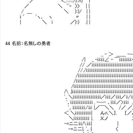
／ ｀''＜::::::::/}::ﾊ} i
／ ＼ ｀'ｰ 〉〉 | |
/ ＿ ＼ }::}/ | |
ｉ ´ ｀ヽ、 ヽ 〃 | |
| ＼ i ／}::} .| |
44 名前：名無しの勇者
_ - ＞ ＿＿ -─ 
/| _ -i:i:i:i:∠ - ￣i:i:i:i:i:i:i
// .／i:i:i:i:i:i:i:i:i:i:i:i:i:i:i:i:i:i:i:i:i:i:i:i:i:i
//./i:i:i:i:i:i:i:i:i:i:i:i:i:i:i:i:i:i:i:i:i:i:i:i:i:i:i:i
/i:i:i:i:i:i:i:i:i:i:i:i:i:i:i:i:i:i:i:i:i:i:i:i:i:i:i:i:i:i:i:i:i:i:
/i:i:i:i:i:i:i:i:i:i:i:i:i:i:i:i:i:i:i:i:i:i:i:i:i:i:i:i:i:i:i:i:i:i:i:i:
/i:i:i:i:i:i:i:i:i:i:i:i:i:i:i:i:i:i:i:i:i:i:i:i:i:i:i:i:i:i:i:i:i:i:i:i:i:
∧ .|i:i:i:i:i:i:i:i:i:i:i:i:i:i:i:i:i:i:i:i:i:i:i:i:i:i:i:i:i:i:i:i:i:i:i:i:i:i:i:i
'，＼i:i:i:i:i:i:i:i:i:i:i:i:i:i:i:i／i:i:i:／:i:i:i／:i:/:i:i:i:i:i:i:i:i:i:i:i
'，i:i:i:i:i:i:i:i:i:i:i:i:i , -─- 、i:i:i:／>:i:i:i , -─- 、i:i:i
'，:i:i:i:i:i:i:i:/:i:i: |／￣＼＼ /／ ／／￣＼|i:i:i:i:i:i:i:i
＜ ＼i:i:i:i:i:i:i:i:i:| んﾊ.＼〕. 〔／んﾊ ',i:i:i:i:i:i:
＼i:i:i:i:i:i:i:i:i: |. 乂ノ 乂ノ .|i:i:i:i:i
-=ニ二:i:i∧:i:i:| | |:i:i/＼i:
-=ニ二|. '，:| 〈 u /:i:/ /i:i:i:i