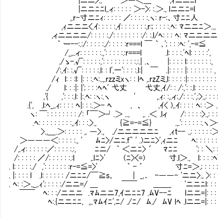
|ニニﾆﾆl,.ィ: : : : : ＞->: :.＞., lニニﾆ=l
,.r-寸ニﾆｨ: : : : : ／: : : : :.ヽ: r-:、寸ﾆﾆ人
,ｨニニニ<.ｲ: : : : :,ｲ: : : : : : :,r:; : : : :.ﾍ: ﾏニニﾆ＞..,
,ィニニニニ/: : : : :./: : : : : : : :/: :.l/ﾍ: : : ﾍ: ﾏニニニニ
｀ ー--:.:/: : : : :./: : : : :r===l ￣ ｀ ､'; : : :ﾍ: ',-=≦
/_,..ィ: : : : : :.,': : : : :.:r===l .l: : : :.'ﾍl: : : : :',
./ゝ-.√: : : : :,': : : : : : : : :.:.| .、 |: 
/:,ｲ: :.√: : : : :.l: : l',一': : : :.l:| ￣ .|: : :
/ｨ l: : :l: |: : :.ﾍ:..,.rzzミxヽ: : lﾍ ,.rzZミ,l: : : : :|: : : : : : : : 
./ l: : :|: |'; : : :ﾍﾍﾞ 弋丈 弋丈,ｲ/: : /:,': :.l: : : : :
,'{ ,': : :.l: |:.ﾍ: :ヽ:.ヽ ' ,.ｨ: :,.ィ:./: : :.',:>.,: : : 
.{', .l:ﾍ_,.ｨ: : : : ﾍ|: : :.＞- ﾍ , 、 ,ｲ< ),.ｲ: : : : ﾍ: :＞ ..,
ヽ: ￣: : : : : : : : /: 「￣＞┘.＞ .., ,. .＜ .lィ /: : : : :>.,: : : :
.ﾍ: : : : : : : : :,.ｲ: : :.>., {≧=-=≦} .,.': : : : : 
>.,＿.＞: : : : : ,. ―>., ./ニニニニニﾆ ,ｨt-- .,: : : : : :＞ 
＞―――＜: : : : :., ' ﾑﾆ>/ニﾆ.f^ ' .)ニﾆ>',ｨニﾆ ﾍ: : : : : : : : : 
/,.ィ: : : : : :／: : : : :.:, ﾆニ/ ｀ ＜ニﾆ> ´ ﾏﾆﾆ '; : ＼: : :
/: : : : : ／/: : : : : :.:l ,.lﾆ>' (ﾆ><=) 寸.l＞., l: : : :ﾍ
. l: : : : :./ ,': : : : : : :r-=≦=>' ｀ - ´ 寸ﾆ=＞.; : : : : >.
. |: : : : l .l: : : : : : /ニﾆﾆ/￣≧s。 | _,． -――- 'ニニ>., >: : : : 
. ﾍ: :＞.,_,.ｨ'; : : : :/ニニ=/ ＿ ￣￣ ＿＿_ 'ニニﾆl: : : : : : :
￣￣ ﾍ: : :/ニニニ .ﾏﾑニニ7,ｲニﾆﾆ7 .ﾑV--ﾆ lニニ=|: : : : 
ﾍ:.{ニニﾆﾆ, ,,.ﾏﾑｲﾆ',ﾆ/ ./ﾆ/ ﾑ./ ﾑV lﾍ .lニニ=|: : : : 