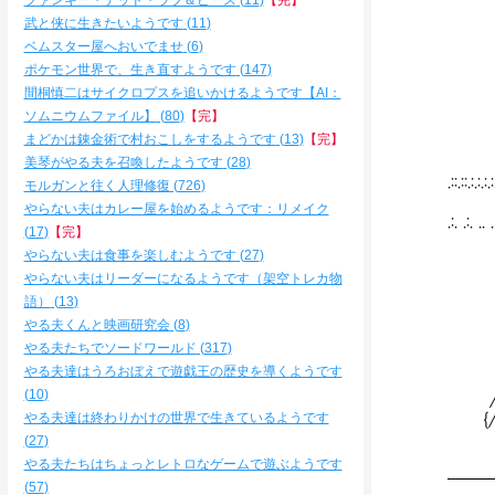
ファンキー・デッド・ラブ＆ピース
11
【完】
; :
' 
武と侠に生きたいようです
11
, :
ベムスター屋へおいでませ
6
; し'
ポケモン世界で、生き直すようです
147
/
間桐慎二はサイクロプスを追いかけるようです【AI：
ソムニウムファイル】
80
【完】
まどかは錬金術で村おこしをするようです
13
【完】
美琴がやる夫を召喚したようです
28
.::.::.:.:
モルガンと往く人理修復
726
_,
やらない夫はカレー屋を始めるようです：リメイク
.:. .:.
17
【完】
, 
やらない夫は食事を楽しむようです
27
/
やらない夫はリーダーになるようです（架空トレカ物
,'
,' ヽ ｿ
語）
13
} `
やる夫くんと映画研究会
8
i ゞ、 ∧ 
やる夫たちでソードワールド
317
} ／ ￣
やる夫達はうろおぼえで遊戯王の歴史を導くようです
} ／ : : 
10
/／ : : 
やる夫達は終わりかけの世界で生きているようです
{/ : : :
27
やる夫たちはちょっとレトロなゲームで遊ぶようです
━━
57