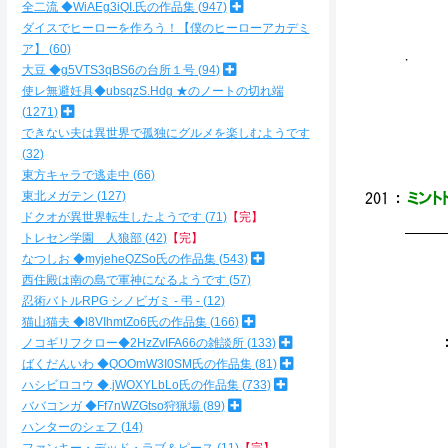
／￣
全二流 ◆WiAEg3iQI.氏の作品集
947
／ 
ダイスでヒーローを作ろう！【僕のヒーローアカデミ
|
ア】
60
. 
大豆 ◆g5VTS3qBS6の台所１号
94
| 
|
使レ無避妊具◆ubsqzS.Hdg ★のノートの切れ端
1271
できない夫は異世界で孤独にグルメを楽しむようです
32
／
東方キャラで逃走中
66
東北メガテン
127
201
：
ミントド
ドクオが異世界転生したようです
71
【完】
━━
トレセン学園 人狼部
42
【完】
なつしお ◆myjeheQZSo氏の作品集
543
西住殿は南の島で軍神になるようです
57
＿
忍術バトルRPG シノビガミ - 弔 -
12
／ノ|||| ヽ
猫山猫夫 ◆l8VIhmtZo6氏の作品集
166
／（
：.／:::::＼
ノコギリフクロー◆2HzZvIFA66の雑談所
133
.| 
ばくだんいわ ◆QOOmW3I0SM氏の作品集
81
＼ 
ハシビロコウ ◆.jWOXYLbLo氏の作品集
733
（ 
ババコンガ ◆Ff7nWZGtso狩猟場
89
.＼ 
ハンターのシェフ
14
| 