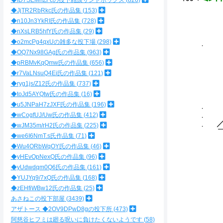
◆ID7SEMnZFcの投下雑談サンドボックス
826
◆JjTR2RbRkc氏の作品集
153
◆n10Jn3YkRI氏の作品集
728
／￣￣＼ ::.
◆nXsLRB5hfY氏の作品集
29
／
◆o2mcPg4qxUの雑多な投下場
298
.
| 
◆OQ7Nx98GAg氏の作品集
963
｜ ｜ .! :
◆pRBMvKqQmw氏の作品集
656
l 
◆r7VaLNsuQ4Ei氏の作品集
121
◆ryg1js/Z12氏の作品集
737
◆toJd5AYQtw氏の作品集
16
◆u5JNPaH7zJXF氏の作品集
196
. ＿/
. ／
◆wCogfUJ/Uw氏の作品集
412
. ／
◆wJM35m/rH2氏の作品集
225
￣￣
◆we6I6NmT.s氏作品集
71
◆Wu4ORbWqOY氏の作品集
46
◆yHEvOpNexQ氏の作品集
96
◆yUdwdqm0Q6氏の作品集
161
／ ｀丶 :
◆YUJYq9/7xQ氏の作品集
168
,.
◆zEHfiWBw12氏の作品集
25
,
あさねこの投下部屋
3439
,/
アザトース ◆2OV9DPwD8gの投下所
473
ノ.
阿慈谷ヒフミは廻る呪いに負けたくないようです
58
. 