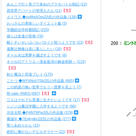
あんこで行く美プラ多めのプラモバトル戦記
22
/ ヽ. 〈,
ﾉ 
異世界アパートの管理人さん
11
【完】
/.
エイワス ◆ovWgAQvoZA氏の作品集
138
､
おっさんの美味しいダイエット飯
3
,
学園総合学科奮闘記
255
￣￣
彼らは友達が皆無
78
駆とすいせいはバルバロイと戦うようです
23
【完】
200
：
ミントド
鬼舞辻無惨は楽に暮らしたい
16
【完】
_
ギャル夫は悪夢を滅ぼすようです
8
／
キャルのアトリエ～借金返済の錬金術師～
115
/ ./::/ ./
【完】
l .
剣と魔法と邪道プレイ
175
l
こたつ ◆WYhNoU70b2氏の作品集
685
r 
/ / u.| :
この娯楽の無い世界でもう一度夢を見よう
7
咲-saki- ANKO
697
【完】
_∠⌒ヽ
三人はそれでも普通に生きたいようです
17
【完】
／ ...::
シノンは魔法学園に入学するようです
96
／ ...:::::
渋谷太郎 ◆PjI/NT8Pw2氏の作品集
378
／ ...:::::;
審議中 ◆7EqKytkU2E氏の作品集
277
聖☆あめりかん
15
絶対に働かないデビルサマナー
22
【完】