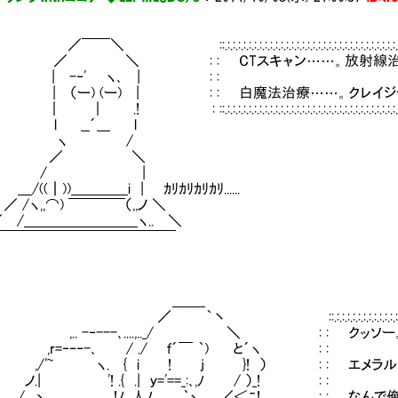
:.:.:.:.:.:.:.:.:.:.:.:.:.:.:.:.:.:.:.:.:.:.:.:.:.:.:.:.:.:.:.:.:.:.:.:.:.:.:.:.:.:.:.:.
 ＼ : : CTスキャン……。放射線治療
 | -‐' ヽ､ | : 
（ー) (ー) | : : 白魔法治療……。クレイジーダイヤ
 ::.:.:.:.:.:.:.:.:.:.:.:.:.:.:.:.:.:.:.:.:.:.:.:.:.:.:.:.:.:.:.:.:.:.:.:.:.:.:.:.:.:.:.:.:
__´___ l
ヽ /
／ ＼
/ |
((┃))＿＿＿＿i | ｶﾘｶﾘｶﾘｶﾘ......
 /ヽ,,⌒) ￣￣￣￣（,,ノ ＼
 /＿＿＿＿＿＿＿＿ヽ.. ＼
￣￣￣￣￣￣￣￣￣￣￣
＿＿_
:.:.:.:.:.:.:.:.:.:.:.:.:.:.:.:.:.:.:.:.:.:.:.:.:.:.:.:.:.:.:.:.:.:.:.:.:
. -‐---､....,.._/ ＼ : : クッソー
r=‐‐‐-､ / ./ ｆ´￣ ｀) 
'~ ヽ. { i ! j }! ） : : エメラ
| '! .{ .| ｙ='==_:､,ﾉ 
/ ゝ !ﾉ. 人ﾉ ｀ヽ ／＜ﾆ!, : : なんで俺の体内