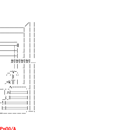
 |
￣￣| | |
￣￣| | |
_ | | |
lｌ | | |
| .| | |
| .| | |
......
| | |
 | | |
ﾞ | | |
| .| | |
ﾍ------, .| |
::::::::l | |
::::::::l | |
::::::::::ｌ | |
:::::::::l | |
―――' ￣｀
oPpG0/A