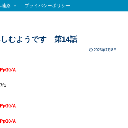
へ連絡
プライバシーポリシー
しむようです 第14話
2026年7月8日
oPpG0/A
7fc
oPpG0/A
oPpG0/A