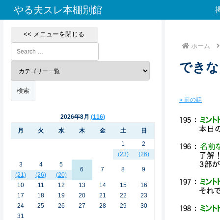
やる夫スレ本棚別館
<< メニューを閉じる
ホーム
できな
« 前の話
2026年8月
116
195
：
ミントド
本日
月
火
水
木
金
土
日
1
2
196
：
名前
(23)
(26)
了解
３部
3
4
5
6
7
8
9
(21)
(26)
(20)
197
：
ミントド
10
11
12
13
14
15
16
それ
17
18
19
20
21
22
23
24
25
26
27
28
29
30
198
：
ミントド
31