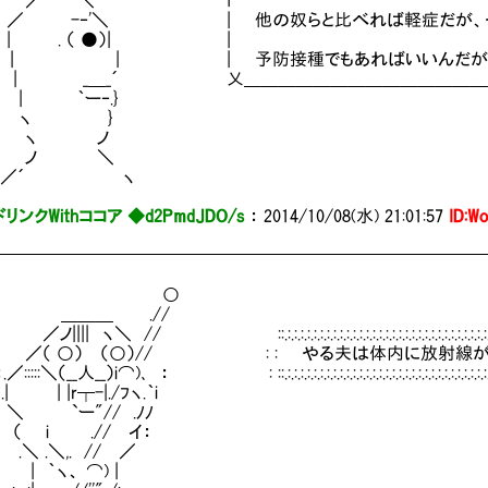
￣＼ f´￣￣￣￣￣￣￣￣￣￣￣￣￣￣￣￣￣
-‐'＼ | 他の奴らと比べれば軽症だが、やっぱ
 . （ ●）| |
| | | 予防接種でもあればいいんだが、無い
_＿_´ 乂＿＿＿＿＿＿＿＿＿＿＿＿＿＿＿＿＿
 ｀ー‐.}
ヽ }
ヽ ノ
ノ ＼
´ ヽ
リンクWithココア ◆d2PmdJDO/s
：
2014/10/08(水) 21:01:57
ID:W
━━━━━━━━━━━━━━━━━━━━━━━━━━━━
○
＿＿ .//
＼ // ::.:.:.:.:.:.:.:.:.:.:.:.:.:.:.:.:.:.:.:.:.:.:.:.:.:.:.:.:.:.:.:.:.:.:.:.:.:.:.:.:.:.:.:.
 ○） （○）// : : やる夫は体内に放射線が溜まりす
（__人__）i⌒)､ ： : ::.:.:.:.:.:.:.:.:.:.:.:.:.:.:.:.:.:.:.:.:.:.:.:.:.:.:.:.:.:.:.:.:.:.:.:.:.:.:.:.:.:.
| |r┬-|./ﾌヽ.｀i
`ー"// .ﾉﾉ
i .// イ：
.＼,. // ／
｀ヽ、 ⌒) |