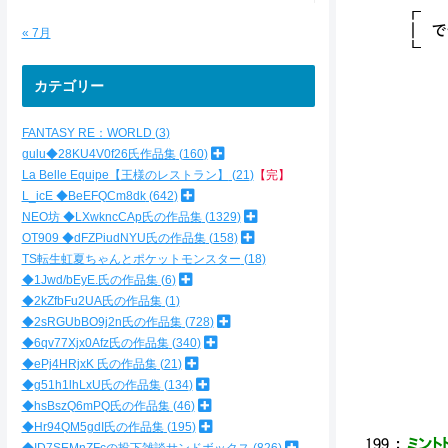
┃ 
« 7月
カテゴリー
| 
| 
FANTASY RE：WORLD
3
| 
gulu◆28KU4V0f26氏作品集
160
| 
| 
La Belle Equipe【王様のレストラン】
21
【完】
| 
L_icE ◆BeEFQCm8dk
642
| 
NEO坊 ◆LXwkncCAp氏の作品集
1329
|
OT909 ◆dFZPiudNYU氏の作品集
158
|
TS転生虹夏ちゃんとポケットモンスター
18
| 
◆1Jwd/bEyE.氏の作品集
6
| 
| | 
◆2kZfbFu2UA氏の作品集
1
| | 
◆2sRGUbBO9j2n氏の作品集
728
| | 
◆6qv77Xjx0Afz氏の作品集
340
| | |
◆ePj4HRjxK 氏の作品集
21
| | 
◆g51h1lhLxU氏の作品集
134
￣￣
◆hsBszQ6mPQ氏の作品集
46
◆Hr94QM5gdI氏の作品集
195
199
：
ミントド