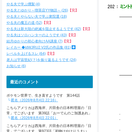
やる夫で学ぶ燻製
4
202
：
ミントド
やる夫とゆかり～喫茶店YY物語～
26
【完】
やる夫とやらない夫で学ぶ衆院選
18
━━
やる夫の魔王の道
52
【完】
＿＿＿＿＿__ :
やる夫は新大陸の絶滅を阻止するようです
42
【完】
.／
やる夫はソロハンターのようです
43
【完】
： ／ノ ;;# ,
結月ゆかりの初心者向けAA講座
7
【完】
/ -
レイカー ◆ldWJRU2.V2氏の作品集
81
| ::
レベルを上げるスレ
64
【完】
： !
ヽ.;;
老人は宇宙世紀(？)を振り返るようです
24
＞;;
お知らせ
6
━━
最近のコメント
ポケモン世界で、生き直すようです 第144話
::.:.:.:
匿名（2026年8月4日 22:16）
／￣
/
こちらアメリカは西海岸、片田舎の日本料理屋の「日
. （
常」でございます 第39話「おーでんのご加護あれ」
. | | | :
匿名（2026年8月4日 22:01）
| _
こちらアメリカは西海岸、片田舎の日本料理屋の「日
.
常」でございます 第973話「初物はやはりうまい