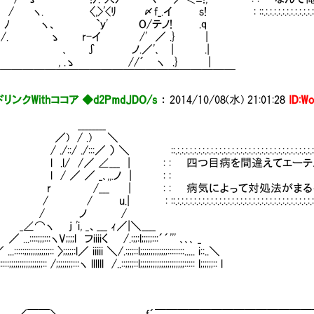
>'<ﾘ 〆f_.イ s! : ::.:.:.:.:.:.:.:.:.:.:.:.:.:.:.:.:.:.:.:.:.:.:.:.:.:.:.:.:.:.:.:.:.
ヽ、 `ｙ' O/テノ! .q
 ゝ r-イ /' ／ .} |
 ∫ ノ.／'､ | .|
 .ゝ //´ ヽ .} |
￣￣￣￣￣￣￣￣￣￣￣￣￣￣￣￣￣￣￣￣
リンクWithココア ◆d2PmdJDO/s
：
2014/10/08(水) 21:01:28
ID:W
_______
) / .) ＼
:::／ ） ＼ ::.:.:.:.:.:.:.:.:.:.:.:.:.:.:.:.:.:.:.:.:.:.:.:.:.:.:.:.:.:.:.:.:.:.:.:.:.:.:.:.:.:.:.:.:.:.:.:.
l/ /／ ∠___ | : : 四つ目病を間違えてエーテル抗体
 / ／ ／ _､,,.ノ 
/___ | : : 病気によって対処法がまるっ
 ::.:.:.:.:.:.:.:.:.:.:.:.:.:.:.:.:.:.:.:.:.:.:.:.:.:.:.:.:.:.:.:.:.:.:.:.:.:.:.:.:.:.:.:.:.:.:.:.:.:.
/ ノ /
 j 'i, _、___ ｨ／|＼____
::;;;:::ヽV;;;;l フiiiiく /.:;;:l;;;;;:::´´''' ､､､ _
;;;;;;;;;;;;:: 〉;;;;;:l／ iiiii ＼/.:;;;::l;;;;;;;;;;;;;::::::::..... i::..＼
;;;;;;;;;;;;;;;:: /;;;;;;;;:::ヽ llllll /..::;;;;::l;;;;;;;;;;;;;;;;;;;;;::::: l;;;;;;:: l