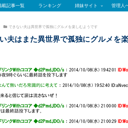
掲載記事一覧
ランキング
姉妹サイト
管理人
できない夫は異世界で孤独にグルメを楽しむようです
い夫はまた異世界で孤独にグルメを楽
リンクWithココア ◆d2PmdJDO/s
：
2014/10/08(水) 19:42:01
ID:W
の夜9時ぐらいに最終話を投下します
なんて無いだろ常識的に考えて
：
2014/10/08(水) 19:52:40
ID:aNvec
！
が来ると信じて涙は流さないぜ！
リンクWithココア ◆d2PmdJDO/s
：
2014/10/08(水) 21:00:00
ID:W
では最終話投下します。
リンクWithココア ◆d2PmdJDO/s
：
2014/10/08(水) 21:00:29
ID:W