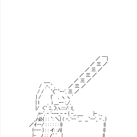
／ ￣|
／ 三 ／
／ 三 ／
／ 三 ／
____ ／ 三 ／
/ ,-､` , ／ 三 ／
/ / `〈¨`ｰ-', 三 ／
} / {' ､ ヽ ヽ '
| l , i ___ｰ- :_/,
|/ <` ﾆ, 〉,ヽ:::::/: :l_
,=-', - '--ｰ_- ｰ { -_､____ }ｰ ､_
_ﾉ必{ : : `: ＼| ( -､'-- '__ __`--'_ - ､}
／ｲ--/ : : : : : : {l l}
{--- } : : イ: :ﾉi} l}
|-___ﾉ : : ﾉ` ' | l}