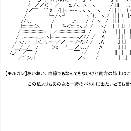
/ ／／＜└ ／--‐-x._/ヽ､ .ヽ ヽ ./ .|.ll l.ヽ
/／￣ ~^ X /| .|- ‐‐‐ ､ヽ ヽ ヽ / | | |.l l.
/ └-./.ヽ┘ ヽ|^ﾄ､ ヽ､/ | | | l.l |.ﾍ
//ヽ､_ / ,.-､ / / ヽ / | | | .|| | 
|::::::::::::::＞､ | 斗＜:::::::::ヽ ./ / ヽ/ | | | .|.l |
/|:::::::::::::::::::::::::ヽ | ／::::::::::::::::::::::::::::::l ./ Λ | | | | |
/ ､:::::::::::::::＿:::::ヽ|::::::::::::::::::::::::::::::::／/./ / Λ .|| .| | 
/ ヽ/､::::＿_|＜､ヽ_::::::::／／|::::::::::/-ミ>/ ./ .Λ || .| | .| 
/＿_/＿/ / ＞x --┘＿|／ヽ､､/ Λ || .| | .| .| l 
/_斗^~／￣~./ ￣^ヽ/ ./ .|| .| | .| | .| .
| ／~^＞.┤ ＿＿／ヽ / | .| .| | .| .
━━━━━━━━━━━━━━━━━━━━━━━━━━
【モルガン】おいおい、血縁でもなんでもないけど貴方の姉上は
この私よりもあの女と一緒のバトルに出たいとでも言うの