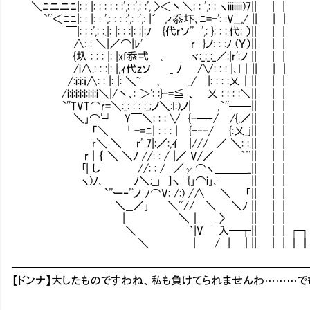
＼ﾆニニﾆ|: : |: : : : : :',: :',: :', >＜丶＼: : ',: : ヽiiiiiii)7|| | |
`''＜ﾆﾆ|: : |: : ',: : : :',: :',: |´ ,ｨ忝圷､ﾆ=-': :V__,/ || | |
￣|: : :',: :.|: |: : :|: :|:ﾉ {代rソ'' ',: }: : :.代: ）|| | |
∧: : ＼|／⌒|ﾚ' r }ノ: : :ﾉ (Ｙ）|| | | 
{圦 : : : |: |xf忝弌 ､ ヾ:_:_:_／:|r':ノ || | | 
/i∧.: : :|: |,ｨ代zソ _ ﾉ /∨: : : |､I｜|| | | 
/:i:i:ｉ∧: : |: |: ＼~ ､ _/ |: : : :乂｜|| | | 
/i:i:i:i:i:i:i:i＼|/丶､: ＞': :}-=≦ 、 乂 : : : :＼|| | | 
`''TVT⌒r=＼:_: : : :_;ノ＼:I:)ノ| ,｀''──|| | | 
＼｣⌒'┘ Y￣＼: : : ∨ {-─‐/ /{,／|| | | 
「＼ └-=ﾆ| : : : | {-‐‐/ {:乂_j|| | | 
r＼ ＼ r' 7|:／:,ｲ |/// ／ ＼: :.|| | |
r | ｛ ＼ ＼ﾉ //: : / |／ V/／ ｀¨|| |
｢| し //: : / ／γ⌒ヽ＿＿＿_|| | |
ヽ)ﾉ､ ﾉ＼;_｣ ]ヽ {｣⌒i｣､───|| | |
`''ー‐'ﾞノ ﾉ⌒V: /:) /∧ ＼ 「|| | |
＼__／｣ ＼'ﾞ// ＼ ＼ﾉ || | |
| ＼｜ 〉 || | |
＼ ｀|V￣ 入─┬|| | | ┌
＼ | / | | || | | ｜
━━━━━━━━━━━━━━━━━━━━━━━━━━
【ドンナ】大したものですわね、私も負けてられませんわ………