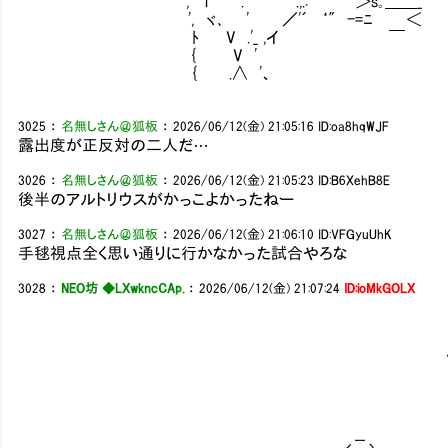
', i .' .,.:' ＞s｡＿＿_
', ヾ､ ' ／'´ ‘" -=ﾆ ＜
ﾄ V .'_ ,イ ￣
{ V '
{ .∧ '、
3025
：
名無しさん＠狐板
：
2026/06/12(金) 21:05:16
ID:oa8hqWJF
露出度が正反対の二人だ…
3026
：
名無しさん＠狐板
：
2026/06/12(金) 21:05:23
ID:B6XehB8E
後半のアルトリウスがかっこよかったねー
3027
：
名無しさん＠狐板
：
2026/06/12(金) 21:06:10
ID:VFGyuUhK
手毬視点全く思い通りに行かなかった試合やろな
3028
：
NEO坊 ◆LXwkncCAp.
：
2026/06/12(金) 21:07:24
ID:ioMkGOLX
∨: : : : : : : : : : : : : : : : : : : : 
| ∨ : : : : : : : : : : : : : : : : : : 
| |∨ : : : : : : : : : : : : : : : : : 
| |__∨: : : : : : : : : : : : : : : : :
__ | | |∨: : : : : : : : : : : : : : : 