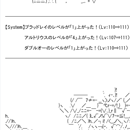
{ﾆニニ.}',:. :. { '， _,.｡ *''∨ ` ≧ｓ｡ .／ ／
━━━━━━━━━━━━━━━━━━━━━━━━━━
【System】ブラッドレイのレベルが「1」上がった！（Lv：110⇒111）
アルトリウスのレベルが「4」上がった！（Lv：107⇒111）
ダブルオーのレベルが「1」上がった！（Lv：110⇒111）
━━━━━━━━━━━━━━━━━━━━━━━━━━
///
-､ /＼. 
／￣／＼ ' ' } !
, }! ノ ヽ ､ -=} ／
─── __ ', ｨ-､}! ／ ＼ __} 
{/ /￣ 7≠=- __ヽ〉ノヽ/／' {_／￣￣ 
}ヽ .∨ ／＿ }￣弋r-=/!_} }=-// √ }＼〕ｈ
＼＼ /∨_/ﾆﾆ=-￣-={∨､}_r∥￣√-‐／廴/ ＼ヽ
h､ ヽ/ /ﾆﾆ／{ 廴√ノ!√∨7-=≦!＿/ ／⌒､
.//)h､ { /ﾆ／＼ )h｡／┐i! /<__ノ＼_ヽ/:.:.{＼ r
＼///)h､＿ ￣ '/, /ヽヽ￢{ｰ､ √⌒/､ﾉ__/＼_{__