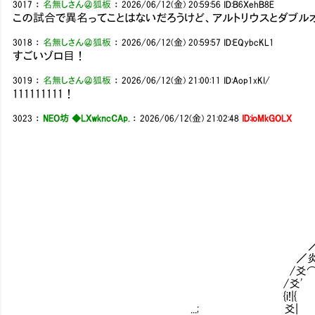
3017
：
名無しさん＠狐板
：
2026/06/12(金) 20:59:56
ID:B6XehB8E
この試合で異名ってことはないだろうけど、アルトリウスとダブ
3018
：
名無しさん＠狐板
：
2026/06/12(金) 20:59:57
ID:EQybcKL1
すごいゾロ目！
3019
：
名無しさん＠狐板
：
2026/06/12(金) 21:00:11
ID:Aop1xKI/
111111111！
3023
：
NEO坊 ◆LXwkncCAp.
：
2026/06/12(金) 21:02:48
ID:ioMkGOLX
/
__,ｨi{
＿＿, _..gi
／⌒⌒ ＿＿_..｡ｎⅷ晨
／炎㌍*･'”￣￣￣￣ ＿
/爻⌒ ＿／￣_ 
/爻' ＿／￣_ -
{i!|{ ＿／￣_ -=
...; 爻| ＿／￣_ -=ﾆ