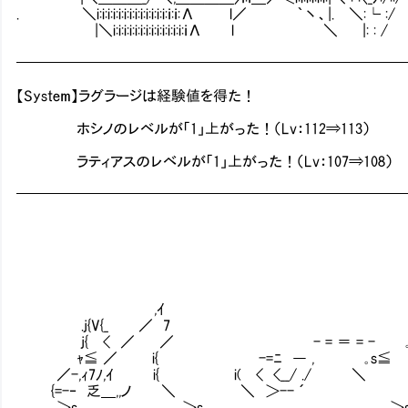
. ＼i:i:i:i:i:i:i:i:i:i:i:i:i:ｉ:ｉ:Λ l／ ｀丶、|. ＼:└ :/
|＼i:i:i:i:i:i:i:i:i:i:i:i:i:ｉΛ l ＼ |: : 
━━━━━━━━━━━━━━━━━━━━━━━━━━
【System】ラグラージは経験値を得た！
ホシノのレベルが「1」上がった！（Lv：112⇒113）
ラティアスのレベルが「1」上がった！（Lv：107⇒108）
━━━━━━━━━━━━━━━━━━━━━━━━━━
-=＝＝=―
｡s≦ 
,ｲ ｡s≦ 
.j{V{_ ／ 7 ｡
j{ < ／ ／ - = ＝ = 
ｬ≦ ／ i{ -=ﾆ ― , ｡s≦
／-,ｨ7ﾉ,ｲ i{ i( < <__/
{=-‐ 乏＿,,ノ ＼ ＼ ＞-- ´
＞s _ ＞s｡ ＞s｡