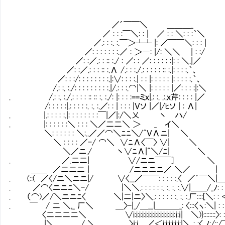
／´￣￣＼ ＿＿＿_
／ : : :￣＼: : | ／ : : ＼: : :｀＼
／.: : :. :.￣＞┴┴ |: ／￣￣＼: : : |
／: : : : : : :.／ : ＞―: |/: ＼＼ | : :/
／: :／.: : :: :./ : ／: : ／: : : : : :|: : ＼.|／
／: :／.: : : :: :.Λ /.: : :./.: : : : : :: :.|: : : :.｀、
／: : :/: : : : : : : :.|:∨: : : :.| : : |: : : : : |: : : : :.｀、
/.: :. :./: : : : : : : : :.|/.: : :.⌒|＼ |: : : : : |／: : : :|:＼
. /.: :. :./.: : : : :: :: :. :./: |: : : :==ミｘ|.: :. .:.ｘ芹: : : : |／
/: : : : :|.: : : : :. :. :.／: : | : : : |Ｖソ |／|/ﾋソ | : Λ|
. |.: : : : :.|: : : : : : : :￣|／|:/＼乂 丶 ハ/
. |: : : : : :＼ : : : ＼／二二＼ ＞ _ イ＼
＼: : : : : : ＼:..／／⌒＼ﾆﾆ＼/^ＶΛニ| ＼
＼ : : : : ／-/ ⌒＼ ∨ﾆΛ〈￣〉 ∨| ＼
＼／ニ./ 丶∨ﾆΛ|^＼/ﾆ| ＼
. ／.二二| ∨/ニニ￣￣] ＼
＿＿ ／二二二 | /ニニニニ／ ＼／ ｜
. (::( ／〈/ニ＼ニニ|/ ∨〈__／￣￣: : : : :.〈 ／´￣＼|
. ／⌒〈ニニﾆ＼-/ |＼＼.: : : : : :. :. :. :.∨|＿＿/_ﾉ: : : 
. （⌒)／/＼ニニﾆ〈 ＼|二|ニ〉＼.: : : : : :. :. :.厂::::[＼:
. ￣ / 二 ＼,_ 厂＼ ＿〉-|_/＿__|＿＿＿_: 〈:::〈ヽ:＼| : : 
〈二二二二＼ ∨i:i:i:i:i:i:i:i:i:i:i:i:i:i:ｉ:ｉ| ＼)}::::::::〉: : :
|＼＿＿＿_/ ＼,＿＿＿＿〉ｉ:ｉ＿／＜i:i:i:i:i:i:|＼ : :〈_ﾉ:/::/￣＼