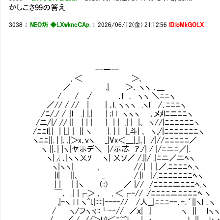
かしこさ99の答え
3038
：
NEO坊 ◆LXwkncCAp.
：
2026/06/12(金) 21:12:56
ID:ioMkGOLX
--―--
, ＜ ＞､
／ .| ＞､ ヽヽ ､＿
/ / ./ ､l ､ ヽヽ ＼ﾆﾆヽ
／// / // | | ､l. ヽヽヽ .ヽl /､ﾆﾆﾆヽ
/ﾆ/./ / .|l .| |.| | ;l l ヽヽヽ ､メﾒlﾆニﾆﾆヽ
/ニ/|/ // || | | | | | | .| | |､ ヽ//|ﾆﾆﾆﾆﾆﾆヽ
/ﾆﾆl|.| | |_| | || ヽ |. | | |_斗| ､ ヽ,/|ﾆﾆﾆﾆﾆﾆﾆヽ
ヽﾆﾆ||. | |. .|＞x､vヽ _|Vx＜＿|_|､| /|//ﾆﾆﾆﾆﾆ／
ヽ ||､| |ヽ|ヤ示デ＼ |/示芯 ｱ./| / |/ﾆニﾆ／|､
ヽ|λ､|ヽヽ乂ｿ ヽ| 乂ソ／ /.||/ .|ﾆニ／ニﾍヽ
ヽ|ヽヽ| , //.| | |.／.ﾆﾆﾆﾆﾍ.ヽ
|l| ||､ _ /.|l |/.ﾆﾆﾆﾆﾆﾆﾆﾍヽ
| | | |ヽ (::) ／ |// /ﾆﾆﾆﾆニﾆﾆﾆﾍ.ヽ
￣､ .| |┌＞ ､ , ＜┌‐// ./ﾆﾆﾆﾆニﾆﾆﾆﾆﾍ ヽ
,|-ヽ l l ヽ^l.|:::::|----// /人__|ﾆﾆﾆ--､-､´||ヽl ､ヽ
/ ヽ/フヽヾ::└‐‐// ／ｘ| .| ヽ || lヽ
/ .／ / //＞l/l＜ﾆ~^l .| ヽ .l || lヽ