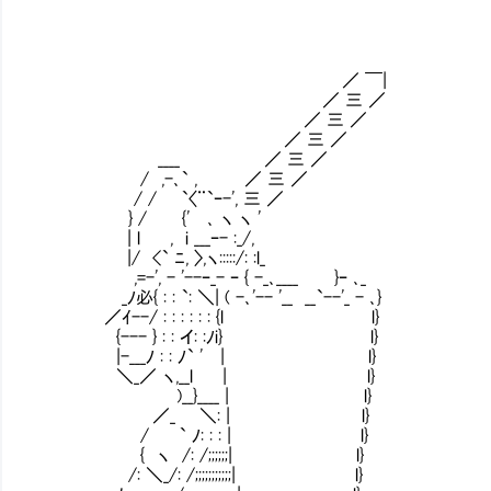
／ ￣|
／ 三 ／
／ 三 ／
／ 三 ／
____ ／ 三 ／
/ ,-､` , ／ 三 ／
/ / `〈¨`ｰ-', 三 ／
} / {' ､ ヽ ヽ '
| l , i ___ｰ- :_/,
|/ <` ﾆ, 〉,ヽ:::::/: :l_
,=-', - '--ｰ_- ｰ { -_､____ }ｰ ､_
_ﾉ必{ : : `: ＼| ( -､'-- '__ __`--'_ - ､}
／ｲ--/ : : : : : : {l l}
{--- } : : イ: :ﾉi} l}
|-___ﾉ : : ﾉ` ' | l}
＼_／ ヽ,__l | l} そんなヤワな
)__}____ | l}
／_ ＼: | l}
/ ` ﾉ: : : | l}
{ ヽ /: /;;;;;;| l}
/: ＼_/: /;;;;;;;;;;;| l}