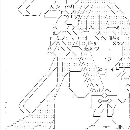
／ ／ ﾉ } ／ : : : : : : : : : : : : : . 、
／ ／ 人 ＞ rヘ「l : : / :／ / : : : : : ＼ : ＼
＼ ＼＿＿, .／｀¨¨¨´r-＼ ノ>:/.:./ : / : : : : : : : : ＼ : ＼
｀¨¨¨¨¨¨´ └── ／⌒> 「 >'7/ : /: : : : :| : :/, : : : : : : :ヽ
/ .<＿ {' : : | : : : : :| : : /, : : : : : : : :'
rﾍ / > ´:.:..: :| 八: : :| : : :-─-ミ : : : : 
廴／⌒＼ ＼ : : ''^~￣: :人: : : :| ＼ : :}.:.:..: :
r─ミ､ノ : : ヽ ) : : :| ＼ :＼: 'jI斗ぅ㍉ : : 
|／∧ ＼ : : ﾉ ( | : : jI斗ぅ㍉ 乂ツノ : : :/:
八 :/ : ＼ ＼「￣＼ 込乂rツ 、 | : : : :
⌒＼＿＿／ ＼ { : : ‘, | : : : : 
/ | : : : : : : : : :八 : : :‘, r_フ .ｲ : :＼ 
/ : | : | : : : | : : /∧ : : :‘, ／r : : : : 
. / ／| : | : : :＿＿_/∧ : : :‘,≧=- イ└￣}￣
, : ／ | : : ／| /∧ : : :‘,─{ ／／
／／ | : / | ./∧ : : :‘, └┴'
／／ ﾉ.:/ .| /∧ ﾍ: ‘, └─
／／ .／ :/ ＼ /∧ﾉ} / へ、 |ﾍ
／／ .／ : :/ .＼＿_／ r──< >-─┐ | .| :
.. ／／ .／ : : : ′ | <>==<> |＼_/ | : :＼i:i:i:i
. ( ( .／ : : : : : | .|＿_／| |＼_/ | : : :
. ＼ ＼.／ : : : : : : : | / ./ | { | 
_､-''~: : : : : : : : : :| └─' . └‐
_､-''~.: : : : : : : : : : : :.:/| ／
､-''~ : : : : : : : _､-''~: : : :./ .| _､-''~ -=- .〕iト.