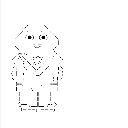
＿＿＿_
／ ＼
／ ⌒ ⌒ ＼
／ （●） （●） ＼
| __´___ |
＼ `ー'´ ／
从ヽ､ ＿ ＿ ｉ＼
／ ∧＼ ､ｼ介ｖ ／/ ＼
|ヽ 7 .＼ //∧／ . ′ ∠|
|<.i ＼ ＼／ ／,=== l >|
{ ｜ i ／__／ .i ! }
ヽ ｌ i |ﾟ ﾟ ! l ノ
!==,. :| ｡ .===|
l＿＿＿ゝ＿＿＿＿＿l
| | || | |
| | || | |
〈,ー‐,,,.＿_||＿.,,,,ｰ‐,,〉
f三三三j f三三三j
￣￣￣ ￣￣￣
━━━━━━━━━━━━━━━━━━━━━━━━━━