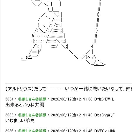
＼_／ ヽ,__l | l} お前さてはそう
)__}____ | l}
／_ ＼: | l}
/ ` ﾉ: : : | l}
{ ヽ /: /;;;;;;| l}
/: ＼_/: /;;;;;;;;;;;| l}
ﾑ: : : : : :/;;;;;;;;;;;;;;;;| l}
{: : : : : ﾉ:::::::::＼;;;;;| l}
ﾉ¨i: l :::::/ ＼;| ｲ
/== ﾄ' ＼ ／ |
,｡_s≦--' ＼__／}ﾍ 八
￣ ＼__/_`-､_
￣￣
━━━━━━━━━━━━━━━━━━━━━━━━━━
【アルトリウス】だって…………いつか一緒に戦いたいなって、姉
3034
：
名無しさん＠狐板
：
2026/06/12(金) 21:11:08
ID:Nz6rEW1L
出来るというね共闘
3035
：
名無しさん＠狐板
：
2026/06/12(金) 21:11:40
ID:oa8hqWJF
いじましい弟だ
3036
：
名無しさん＠狐板
：
2026/06/12(金) 21:11:46
ID:VFGyuUhK