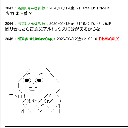
3043
：
名無しさん＠狐板
：
2026/06/12(金) 21:16:44
ID:0Tl2N9FN
火力は正義？
3044
：
名無しさん＠狐板
：
2026/06/12(金) 21:16:47
ID:oa8hqWJF
殴り合ったら普通にアルトリウスに分があるからな…
3048
：
NEO坊 ◆LXwkncCAp.
：
2026/06/12(金) 21:20:10
ID:ioMkGOLX
＿＿＿
／ ＼
／⌒ ⌒ ＼
／（●） （●） ＼
| __´__ |
＼ `ー'´ ／
⊂ ヽ∩ ﾄ ＿ ／/ ￣ヽ
'､＿ ／>!､介 ／ <,r∠ )
`< ＼ r^´ヽ ／|
/| ＼ 'ヾ ／ |
━━━━━━━━━━━━━━━━━━━━━━━━━━