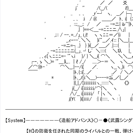
, ' ／ ／ 爻 .＿／￣_ -=
j' '’ /(__/( i!}＿／￣-
.. ｡ ､ _r'‐┘ ヽ, __／
' .. ､ ;i / i|( ＿＿／ ﾄ､ i| {ﾆ=jﾆ=＿／￣ ::
' , ::;;,,__;; / ／ __ -=ニ| iﾚ'~|ﾄ､/i
,| }==＜＿-=ﾆﾆﾆニ.∧｣| L｣,三
,;;:: / --､=､/」_ i_i! ヽ ヽﾆﾆ＝／{
’ _,ｨｰ--'､＼＼ }i'"__／,ｲ::: |＼__
_ -=ニ=┐..} } }i{__／＿_／ .|:::::{ 
_ -=ﾆﾆﾆﾆﾆニ{__｣. ┘し' ＼:::::( ＼圦 |_ ,
, ､ｨ〔ヽﾆﾆﾆ=- '"ヽi }/ } ＼__i{ ⌒＼ ＼＼__,ｨ
┌‐､ゝ ＼_)= '"＿廴.. | i! /_/ .....＞-＝ ＼ ヽ＼_
／⌒)}ﾄ- ' ⌒＼__.|--/i[ ／. ヽ__ヽ_}ｉ ⌒ｉ／:ｉ
￣￣ |ﾄ､{::i[､.／ ,／ / ＼／ ⌒＼[/|
* |ﾄ､_ﾉ[i:＼＿)----=≦_／{__／ /::::
;::,,, |{_|_/[i:i:i:i:i:i:i:ヽ_::::::::＼ 《
_ j{__/ i[i:i:i:i:i:ｉ/⌒|＼ ヽ ／.
∧/__ i[i:i:i:i:i/ ｢ |ヽ ＼ ､ /::::::
j{Y( }i[i:i:ｉ:/ :| i|::::::､ 丶 : | i|::
━━━━━━━━━━━━━━━━━━━━━━━━━━
【System】―――――――《造船アドバンス》○－●《武露シング
【H】の防衛を任された同期のライバルとの一戦、弾ける「能