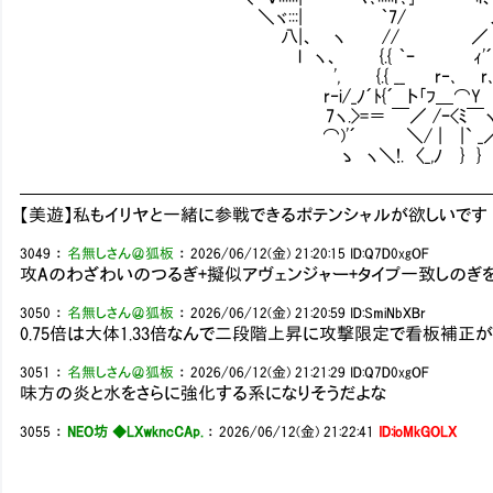
＼ヾ:::| ｀7/ ノ ｛|:::
八|、 ヽ // ／ r┴<`く
l ヽ、 {.{ ｀ｰ ｨ'´l⌒ヽ. ヽ }
', {.{ __ r‐､ r､しY
r‐i/_ﾉ´ﾄ{´ ト｢ﾌ＿⌒Y i_ｌ
7ヽ.>=＝ ￣／ /ｰ<ﾐ￣ヽ ! .
⌒)'´ ＼/ | |` _／ 人
ゝ ヽ＼!. 〈_,ﾉ } } / 
━━━━━━━━━━━━━━━━━━━━━━━━━━
【美遊】私もイリヤと一緒に参戦できるポテンシャルが欲しいで
3049
：
名無しさん＠狐板
：
2026/06/12(金) 21:20:15
ID:Q7D0xgOF
攻Aのわざわいのつるぎ+擬似アヴェンジャー+タイプ一致しのぎ
3050
：
名無しさん＠狐板
：
2026/06/12(金) 21:20:59
ID:SmiNbXBr
0.75倍は大体1.33倍なんで二段階上昇に攻撃限定で看板補正
3051
：
名無しさん＠狐板
：
2026/06/12(金) 21:21:29
ID:Q7D0xgOF
味方の炎と水をさらに強化する系になりそうだよな
3055
：
NEO坊 ◆LXwkncCAp.
：
2026/06/12(金) 21:22:41
ID:ioMkGOLX