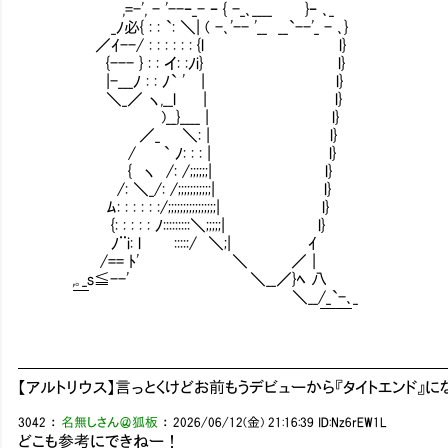
,=-', - '--ｰ_- ｰ { -_､____ }ｰ ､_
_ﾉ必{ : : `: ＼| ( -､'-- '__ __`--'_ - ､}
／ｲ--/ : : : : : : {l l}
{--- } : : イ: :ﾉi} l}
|-___ﾉ : : ﾉ` ' | l}
＼_／ ヽ,__l | l} お前を先輩の
)__}____ | l}
／_ ＼: | l}
/ ` ﾉ: : : | l}
{ ヽ /: /;;;;;;| l}
/: ＼_/: /;;;;;;;;;;;| l}
ﾑ: : : : : :/;;;;;;;;;;;;;;;;| l}
{: : : : : ﾉ:::::::::＼;;;;;| l}
ﾉ¨i: l :::::/ ＼;| ｲ
/== ﾄ' ＼ ／ |
,｡_s≦--' ＼__／}ﾍ 八
￣ ＼__/_`-､_
￣￣
━━━━━━━━━━━━━━━━━━━━━━━━━━
【アルトリウス】言っとくけどお前もうデビューから『タイトエンド』
3042
：
名無しさん＠狐板
：
2026/06/12(金) 21:16:39
ID:Nz6rEW1L
どこも参考にできねー！