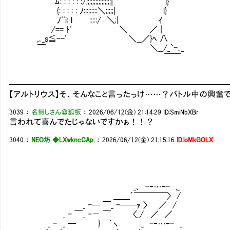
ﾑ: : : : : :/;;;;;;;;;;;;;;;;| l}
{: : : : : ﾉ:::::::::＼;;;;;| l}
ﾉ¨i: l :::::/ ＼;| ｲ
/== ﾄ' ＼ ／ |
,｡_s≦--' ＼__／}ﾍ 八
￣ ＼__/_`-､_
￣￣
━━━━━━━━━━━━━━━━━━━━━━━━━━
【アルトリウス】そ、そんなこと言ったっけ……？バトル中の興奮
3039
：
名無しさん＠狐板
：
2026/06/12(金) 21:14:29
ID:SmiNbXBr
言われて喜んでたじゃないですかぁ！！？
3040
：
NEO坊 ◆LXwkncCAp.
：
2026/06/12(金) 21:15:16
ID:ioMkGOLX
_､ -‐…‐- ,_
＿＿´￣￣￣￣〉 /
_ -─ ￣_ -──ｧ 〉 ／ /
_ - ￣_ -－ ￣ 〈_/ . ／ ／
_ - _ ─ ￣ }￣｀ヽ _ -‐…‐- _