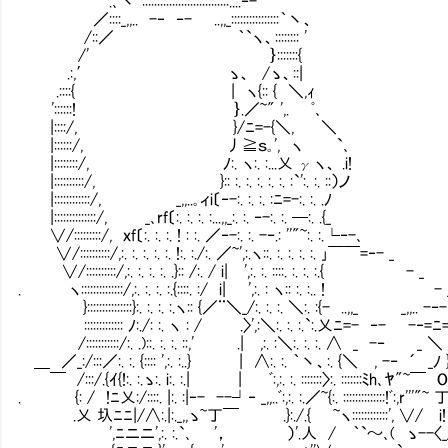
.､丶`:::::::::::::::::::::::::::::....‐-
／::::_,,.. -‐ ‐- ..,,_::::::::::::::::｀丶、
/::／ ｀`ヽ、:::::::: '
/' ｝:::::::{
.:,′ ゝ、 /ゝ、::|
.::::{ | ヽ{:: { ＼,ｨ
'::::::! ｝.／~" ',. ﾟ､
|::::/, }/ﾆ=-{＼, ＼
|::::::/, 丿≧ｓ｡', ヽ `､
|::::::::/, ﾉ:. ヽ:. :...乂 γヽ、 .i!
|::::::::::/, }:: :. :. :. :. :. :`':. :. ::）ノ
|::::::::::::/, _,,..｡ィi〔‐-:. :. :. :ﾆ=-:. :. .ﾉ
|::::::::::::::/, _､rf〔:. :. :. :...,,_:. :. ‐-:. :. ─:. .{_
∨/:::::::::/, ｘf〔:. :. :. ! : :. ／‐-:. :. -‐.: ''"~:. :.└‐-､
∨/::::::::::/,:. :. :. :. :. !:. :./:. ／~',:.ヽ::. :. :. :. :. ｣￣￣=‐- _
∨/::::::::::/,:. :. :. :. .}:: /:. / i| ',:. :. ::::. :. :. :.{ - _
. ヽ::::::::::::::/,:. :. :. :.{::::. :/ i| ',:. : ヽ:: :. :.. ! - 
}:::::::::::::::}:. :. :. :.ヽ:: {／¨＼_/:. :. :. ＼:. :{- ..,,_ _,,.. -‐
::::::::::::: ﾉ:./: :. ヽ : / .〉',:＼:. :. :.`:.乂ﾆ=- ‐- -‐=ﾆ=
/:::::::::::/:. .)::. :. :. ::,' .| ,:. :＼:. :. :. ∧ _ -‐ _ ＼
＿ ／_:/:::／:. :. {:::: ',:. :..} | ∧:. :. ｀丶、:. {＼ , -‐ ´ _ﾉ 
￣ /:::/.{ｲ{!:. :.ゝ:. i:. :.| | ﾞ:,:. :. :::::::〉:. :::::::ﾐh､ﾔ"~￣ 
. {: / !ﾆ乂:/::::. |:. :|‐- --┘‐ _,,..ﾞ:,:. :.／~{:. :::
.乂 圦ﾆﾆ|/∧:.|:._,,ゝ~丁￣ .}:./.{ ~ヽ::::::
',ﾆニニ',:. :.`､ '， ）'.人 / ｀`～､( ゝ--〈_