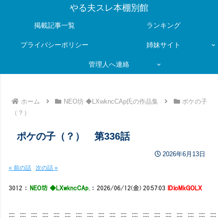
やる夫スレ本棚別館
掲載記事一覧
ランキング
プライバシーポリシー
姉妹サイト
管理人へ連絡
ホーム
NEO坊 ◆LXwkncCAp氏の作品集
ポケの子
（？）
ポケの子（？） 第336話
2026年6月13日
« 前の話
次の話 »
3012
：
NEO坊 ◆LXwkncCAp.
：
2026/06/12(金) 20:57:03
ID:ioMkGOLX
:::: :::: :::: :::: :::: :::: :::: :::: :::: :::: :::: :::: :::: :::: :::: :::: :::: :::: ::::