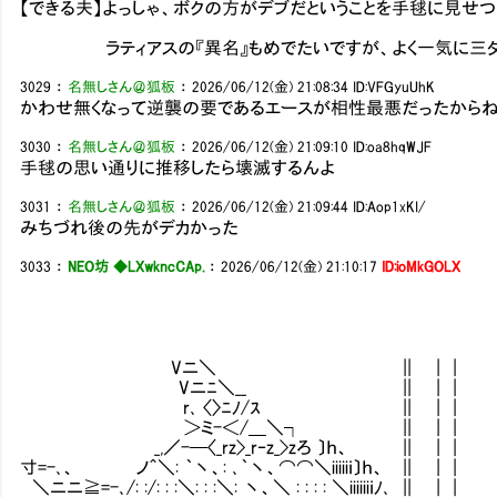
【できる夫】よっしゃ、ボクの方がデブだということを手毬に見せ
ラティアスの『異名』もめでたいですが、よく一気に三タテ
3029
：
名無しさん＠狐板
：
2026/06/12(金) 21:08:34
ID:VFGyuUhK
かわせ無くなって逆襲の要であるエースが相性最悪だったから
3030
：
名無しさん＠狐板
：
2026/06/12(金) 21:09:10
ID:oa8hqWJF
手毬の思い通りに推移したら壊滅するんよ
3031
：
名無しさん＠狐板
：
2026/06/12(金) 21:09:44
ID:Aop1xKI/
みちづれ後の先がデカかった
3033
：
NEO坊 ◆LXwkncCAp.
：
2026/06/12(金) 21:10:17
ID:ioMkGOLX
Vニ＼ || | | |
Vニﾆ＼__ || | | |
r､ 〈〉ﾆﾉ/ｽ || | | |
＞ミ-＜/＿＼┐ || | | |
_,／-─〈_rz>_r‐z_>zろ 〕ｈ、 || | | 
寸=-､、 ノ＾＼: ｀丶、: ､｀丶、⌒⌒＼iiiiiｉ〕ｈ、 || | | 
＼ニニ≧=-､/: :/: : :＼: : :＼: 丶、＼ : : : : ＼iiiiiiｉﾉ､ || | |