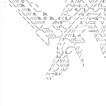
.. ＼///{ Ｏ ＼＿ '/, 人 /ﾉﾉ＼', ∨/／､/イ:.:.:.
. ＼＼//〕ｈ､ ＼ ＼ ／＼((￢}:.:.:.∧__'/／ {^{:.:.／
､ヽ ///)h､ ＼＿､ /__/／ 弋／^廴/⌒!__／⌒〕ｈ､:.:.:.{:
＼＼/// )h､ 〕ｈ､ /ヽ/__ ／ヽ<√ノ/--─ノ ∨∧:.:.:.,:
＼＼////)h､ Ｏ 〕ｈ､,｡イ < 廴ノ'´:.:／ヽ‐' /ゝ‐=≦⌒ヽ∨∧:.:
. ＼＼/////! ノ7ヾリ⌒´',:.:／ 人´ヽ/ﾆﾆ{ ∨ ヽ==':.
＼＼_／＿__ ＼ヽｲ＼__ ／､ ／: : : ¨´ﾆﾆ.∧ _∨ ∧:.:.:.
/⌒＼///ヽ ￣ヽ ／／//: : : :／ ‐===∧ '//ヽ ,:.:.:.:.:.:.
＼ ヽ///ヽ＿./ ／//.廴 ィ( ∨:.＼'///ヽ_}:.:.:
＼ {￣￣ / 7⌒ヽ//〈:.:.:.:＼ ∨:.:.:.ヽ∨∧
＼! /ヽ / ￣/⌒¨¨´ ,:.:.:.
ﾄ､ / ／⌒'∨/ , ∨:.:.
|ヽ_〕 廴／ .∨/, ∨:.:.}∧¨ヽ 
人√／( '/ , ヽ,/ ヽ＼､
/､ノ !//:.:.{ '/! ＼＼_
// ＼∨/ノ} ',! ＼
ノ｀__／ ヽ{／ ヽ
/ヽ-=≦ゞ´ ∧ 
ヽゝ'´ ヽ__r
{∧
∧ ＼!_
＼ ∨
≧=‐