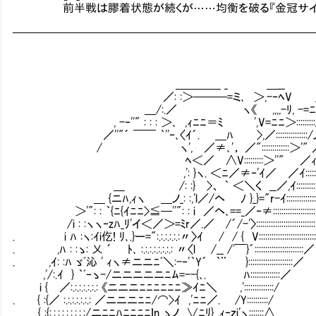
前半戦は膠着状態が続くが……均衡を破る『金冠サイズ』
━━━━━━━━━━━━━━━━━━━━━━━━━━
＿＿＿＿ _ ＿__ ｒzzzzzzz＿
／: :＞───=ミ､ ＞,-‐ﾍV __ -=ﾆﾆﾆﾆﾆﾆ＞/
＿/:.／ ヽ《 ,,,,-ﾘ, -=ﾆﾆ＞''⌒〉//////／::
, -‐''" : : : ＞､ ,ｨﾆﾆ＝ﾐ ',V=ﾆﾆ＞:::::::::/ /ノ/////／::
／''"´ ￣￣ ｀''‐､〈ｲ´. ＿ﾊ >,／:::::::::::::::/ノ/イ=ﾆﾆﾆi }':::::::
/ ヽ', ／≠､'， ／":::::::::::::＞'" ／＝ﾐ //:::::::::::::
ﾍ＜／ ∧V:::::::::＞''" ／ｨ-､_ノ-､_ イ::::::::::::::::
,': }ヽ. ＜ﾆ／≠‐'ｲ／ ／ｲ:::::::::::::::::::::::::::::::::::::::
＿ /: :} >、 ｀ ＜＼く __／,ｲ:::::::::::::::::::::::::::::::::::::::::
＿ {ニﾊ,ｨヽ ＿ノ_: :,'l／/ヘ ﾉ }_}="r-ｲ:::::::::::::::::::::::::::::::::
＞'": : ｀{ﾆ{ｲﾆﾆ>≦─''": : i ／ヘ､==_／‐≠:::::::::::::::::::::::::::::::
/i : :ヽヽ‐zﾊ_ﾘ'イ＜／＞=ﾐr／.／ /´/-'〉::::::::::::::::::::::::::::::::
. i ﾊ :ヽ:ｲi仡! ﾘ､.}ー=":.:.:.:.:.:〃〉ｲ / / { V:::::::::::::::::::::::::
. ,ﾊ : :ゝ: 乂 ´ ﾄ､ :.:.:.:.:.:.:.: 〃〈l /__ /'￣}´:::::::::::::::::::::::／
. ,ｲ: :ﾊ ゞﾞ沁 ' ｨヽ≠ニニﾆﾞ＼:-‐'｀Y´ ｀¨ }:::::::::::::::::::::／
,'/:.ｲ } ｀ﾞ‐ゝ-/ニニニニニﾆﾑ=--{､. ﾊ::::::::::::::／
i { ／:.:.:.:.:.:.: 《ニニニﾆﾆﾆﾆﾆﾆ≫ｲﾆ＼ ,'::::::::::::::/
. { :{／ :.:.:.:.:.:.: ／ニニニﾆﾆ/⌒>ｲ ,'ﾆﾆ／. /Y::::::::::/
,{ :{:.:.:.:.:.:.:.:.:/ニﾆﾆﾊﾆﾆﾆﾆｌn_ゝノ ∨ﾆﾘ} ,ｨ‐ｚi'ヽ:::::::∧