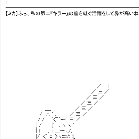
:
━━━━━━━━━━━━━━━━━━━━━━━━━━
【ミカ】ふっ、私の第二『キラー』の座を継ぐ活躍をして鼻が高い
／ ￣|
／ 三 ／
／ 三 ／
／ 三 ／
____ ／ 三 ／
/ ,-､` , ／ 三 ／
/ / `〈¨`ｰ-', 三 ／
} / {' ､ ヽ ヽ '
| l , i ___ｰ- :_/,
|/ <` ﾆ, 〉,ヽ:::::/: :l_