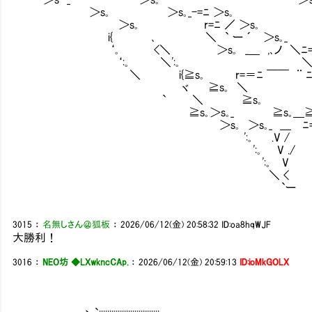
＞s｡ ＞s｡_-=ﾆ ＞s｡ ￣
＞s｡ r=ﾆ ／ ＞
i{ ､ ＼ ` ー ´ ＞
‘｡ <＼ ＞s｡ _＿ ,､ノ ＼ﾆ=-
‘:｡ ＼':｡ ＼ }
＼ i{≧s｡ r=＝ﾆ ￣￣ ¨ ﾆ=-
ヾ ≧s｡ ＼ ≧s
` ＼ ≧s｡ ノ
≧s｡＞s｡_ ≧s｡＿≧:､
＞s｡ ＞s｡_ ＿ ﾆ=-＞s
':｡ .V / ＞s
':｡ V ./ ＞
':｡ V
＼ <
`ー
3015
：
名無しさん＠狐板
：
2026/06/12(金) 20:58:32
ID:oa8hqWJF
大勝利！
3016
：
NEO坊 ◆LXwkncCAp.
：
2026/06/12(金) 20:59:13
ID:ioMkGOLX