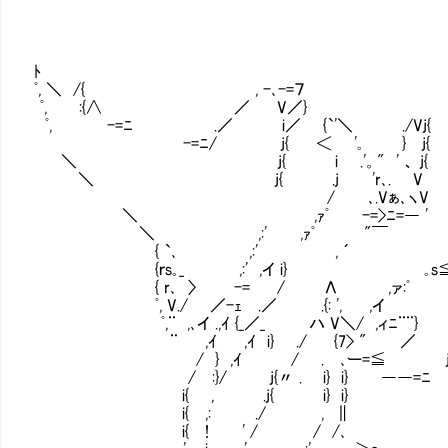
ﾄ
ﾟ, ＼ /{ , -､-=７
ﾟ, Ⅵ:{∧ ／ V／}
ﾟ, -=ﾆ .／ i／ {`'＼ ./Vj{
-=ﾆ/ j{ ＜ '｡ } j{
＼ j{ i .'。" ' 、 j{
＼ j{ .j 'r､. V
/ ､.Vぁ､ヽV
＼ ,ｧﾟ -=>ﾆ=― '
＼ ,:' ,ｧﾟ "￣
{ `､ ,:' , ´ ＿＿./
{ｒs｡_ ,:' ,イ i} ｡s≦ /
{ r､ 〉 -= / Λ ,ァ:ﾟ 
ﾟ, V./ ／-ｪ .／ .{: ', ,イ
ﾟ,¨ ,､イ .,ｲ {_／_ ハ V＼/ ,ィﾆ¨
¨ ,ｲ ,ｲ i} ./ {7> " ／
/ } ,ｲ / .Ⅳ､ー=≦ jI斗 
/ :}/ j{〃 . i} i} ――=ﾆ
i{ , .j{ i} i}
i{ ,: ./ , ∥
i{ ! ' / / /､