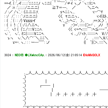
==イ, { :',,イ:.:.:.:.:'ﾆﾆﾆﾆﾉ ヽﾆニ{ ¨ ￣¨¨/≠ｲ ヽ_ノ ｀ヽ::::ｌﾆﾍ
／ :ﾊ :',:.:.:.:.:/ニニニ} ≧７＝─､ ／ ＼ニヘ
./ :／ /ヽ', : :{ニニニｿ. ゞﾍﾆﾆヽ､. ヾ-⌒Y
: :/ /,' : : :｀:ﾉニニニ} 〈く ﾏニニヽ、 ヾｲ{ミﾄ
: :{ ,' { : : /} Vzzzzイ ﾍ.'､_,>,ヘﾆ', >.､ ,==乂,〉 ',
: :{ i !: :,' { :/ﾆ∧ニﾍ、 ゞﾟ´ ,->='､::::::::}＞┘､ ノﾉ 
､.:', ヽ!: { {'ﾆ./::::::Vﾆﾆﾊ. 〈〈 ヾ=へ:::::::￣::ﾍ≦--‐
ヽ: ', ヽ:'､ i!ﾆ{::::::::::Vﾆﾆﾍ. ヾ ､_//ヾﾄ､:::::::::::ﾍ V/
ゝ:ヽ ヽ:.＼∧⌒´＼.ﾆﾆ＼ /,､㍉､:::::::＼V//
ゞ=-. ヽ､: : : ー─'''''": :ノ {{ ｀}}＞､::::::＼
3024
：
NEO坊 ◆LXwkncCAp.
：
2026/06/12(金) 21:05:14
ID:ioMkGOLX
､__人__人__人__人__人__人__人__人__人__人__人__人__人___人
_） 
_） ┃ ┃ 
_） ┏━━ ┃ ┃
_） ┃ ━━━━ ┛
_） ┃ ,╋ ,╋ ,╋ ,╋ ,╋ 
_） 
） 
⌒Y⌒Y⌒Y⌒Y⌒Y⌒Y⌒Y⌒Y⌒Y⌒Y⌒Y⌒Y⌒Y⌒Y⌒