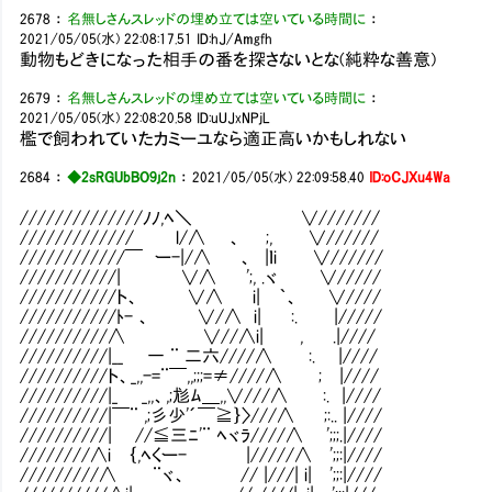
2678
：
名無しさんスレッドの埋め立ては空いている時間に
：
2021/05/05(水) 22:08:17.51
ID:hJ/Amgfh
動物もどきになった相手の番を探さないとな(純粋な善意)
2679
：
名無しさんスレッドの埋め立ては空いている時間に
：
2021/05/05(水) 22:08:20.58
ID:uUJxNPjL
檻で飼われていたカミーユなら適正高いかもしれない
2684
：
◆2sRGUbBO9j2n
：
2021/05/05(水) 22:09:58.40
ID:oCJXu4Wa
//////////////ﾉﾉ,ﾍ＼ ∨///////
///////////// l/∧ 、 ;, ∨//////
////////////￣ ー-|/∧ 、 |ｌi ∨//////
///////////| ∨∧ ';, .ヾ ∨/////
///////////ト、 ∨∧ i| ｀、 ∨////
///////////ﾄ- 、 ∨/∧ i| :. |/////
//////////∧ ∨//∧i| , .|////
//////////|__ 一 ¨ 二六////∧ :. |////
//////////ト、_,,-=¨￣,,;;;=≠////∧ ; |////
//////////|_ _,,、,;尨ﾑ＿,,∨///∧ :. |////
//////////|￣¨ ,;彡少'´￣≧｝〉///∧ ;:.. |////
//////////| //≦三ﾆ'¨ ﾍヾﾗ////∧ ';;;.|////
////////∧i ｛,ﾍくー- |/////∧ ';;:|////
/////////∧ ¨ヾ、 // |///| i| ';;:|////