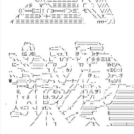
,ｨ彡 Ｖ⌒＼三三三三三.ｉ l'´ ｀; ∨/∧
（(｀===[[二| ! i´コ====)｀＞三', 弋＼＼ ∨/∧
,イ｀´三三三ﾄ｀-ﾄ‐'三三´三三三;;',. ＼＼Y､￣`.
イ 三三三三三三三三三三三三三三', rrrr‐'_/､}
,r=ヽ、 r';;;:;:;;:::;;;;;;;;;;;;ヽ、
j｡ ｡ﾞLﾞi rﾆ二`ヽ. Y",,..、ｰt;;;;;;;;;;;）
r-=、 l≦ ﾉ6)＿ l_,.､ヾ;r､ﾞt lｦ '・= ）rテ-┴- ､
｀ﾞゝヽ、`ｰ! ﾉ::::::｀ヽ､ L､ﾟﾞ tﾉ`ｿﾞ`ｰ ﾞiｰ' ,r"彡彡三ﾐミ｀ヽ.
にｰ `ヾヽ'":::::::::::: ｨ"^ﾞiﾌ _,,ﾉ , ﾞtﾌ ﾞゞ''"´ ﾞifrﾐソﾍ,
,.、 ｀~iヽ､. ｀~`''"´ ﾞt （,,￣, frﾉ ゝ-‐,i ,,.,...、 ヾミく::::::l
ゝヽ、__l::::ヽ｀iー- '''"´ﾞi, ヽ ヽ,/ / lｦ ｪ
W..,,」:::::::::,->ヽi''"´::::ノ-ゝ ヽ､_ﾉｰ‐ﾃ-/ i / ,, 、 '"fっ)ﾉ::l
￣r＝=ミ__ｨ'{-‐ﾆ二...,-ゝ、'″ ／,/｀ヽl : :`i- ､ヽ ,.:
lﾐ､ ／ f´ r''/'´ミ)ゝ^),ノ>''" ,:ｲ`i /i､ヲﾞi .:" ,,. /;;;;;;;;;;;;;;;;;;
! ヾ .il l l;;;ﾄ､つノ,ノ ／ ／:ﾄ-"ﾉﾞi ,,.:ｨ'" /;;;;;;;;;;;;;;;;;;;;;;
. l ハ. l l;;;;i _,,.:イ / ／ ,ﾚ''";;;;｀ﾞﾞ" ヽ_,,ノ;;;;;;;;;;;;;;;;;;;;;;;;;;
人 ヾﾆﾞi ヽ.l yt,;ヽ ﾞv'′ ,:ｨ" /;;;;;;;;;;;;;;r-'"´｀i,;;;;;;;;;;;;;;;;;;;;;;;;;;;;;
r'"::::ゝ､_ﾉ ﾞi_,/ l ヽ ﾞ':く´ _,,.〃_;;;;;;;;;;;;f´' ll;;;;;;;;;;;;;;;;;;;;;;;;;;;;;
｀￣´ ／ l ヽ ヾ"／ ｀ﾞ''ーハ. l;;;;;;;;;;;;;;;;;;;;;;;;;;;;;;
／ l ﾞt `' ／^t;＼ ,,.ゝ;;;;;;;;;;;;;;;i;;;;;;;;;;