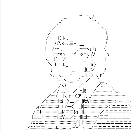
,.. -─‐''''' ‐｀ヽﾉ
,.‐'´ ~`ヽ
／ ヽ、
./ i.
/ {（ ﾄ 、 .}
.! .ﾉ八ヾ=､三ｰ ､＿ !
l /‐- ､ ,..-─ヾj l j （
{. i ‐r:qヽ ‐f┬o;-ヽjﾉﾉ ゝ
ヽ. l.`‐-'/} ｰ-‐__`ｰ'､. {
＼. l. ﾋ._ |i 6 } l
j, !. ｀＿__ .|l.._
ヽ､_ ヽ､ - ...|l > ヽ r'´
ﾞｰ-丶､__,,. ‐'....|l／ ',＿
,/ヽ} ／|l! ／:::::｀::..、
／/ __.＼ ／, -.|l! ,ｲ::::::::::::::::::｀::..、
／:::::〈 !ヽ ｒーくア.|l!､ ./:::::::::::::::::::::::::::::::::::::-､
,／::::::::::::::ｌ;;;i .〉二／ |l!;;V:::::::::::::::::::::::::::;::-‐- ､::
. ,ィ/::::::::::::::::::l;;;;l /ー〈. ,.|l|;;;;l:::::::::::::::::::;:＜ニニニﾆ＼
/ニl:::::::::::::::::::l;;;;l/ニニ!イ |ｌ|;;;;!:::::::::::::／ニニニニニ
iニニ!::::::::::::::::l;;;;;Vニ／;;;:_:|ｌ|;;;ｌ:::::::::::/二二ニニニニ
ﾉﾆﾆニ､:::::::::::::ｌ;;;;;;;;;;;;;;;;;;;;/..|ｌ|;;;l:::::::::/二二ニニニニ
,.ｲﾆﾆ二二､::::::::::l;;;;;;;;;;;;;;;: -'‐" ヽ!:::::/二ニニニニニニ