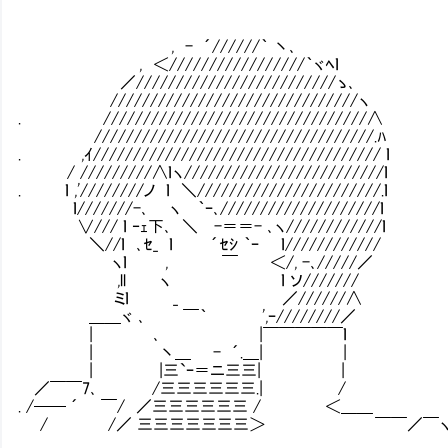
, - ´//////｀ 丶､
, ＜/////////////////｀ヾﾍｌ
／/////////////////////////ゝ､
///////////////////////////////ヽ
. /////////////////////////////////∧
///////////////////////////////////.ﾊ
. ,ｲ//////////////////////////////////// ｌ
/ /////////∧ｌヽ/////////////////////////ｌ
. ｌ ,'////////ノ ｌ ＼///////////////////////.ｌ
ｌ///////-､ ヽ ｀ｰ､////////////////////ｌ
∨/// ｌ ‐ｪ下､ ＼ -＝＝- ､ヽ////////////ｌ
＼//ｌ ､ｾ_ ｌ ´ｾｼ ｀ｰ ｌ////////////
ヽｌ , ￣ ＜/, -､/////／
,ll ヽ ｌ ソ///////
ミｌ _ ／//////∧
＿＿ヾ ､ ￣｀ ',ｰ////////／ 対して
| ､ |￣￣￣￣￣ｌ
| 丶＿ - ´.＿| | 思考回路は人
| |三`ｰ＝ニ三三| |
／￣￣7､ /三三三三三三.| / 些細
. /── ´ ￣/ ／三三三三三三 / ＜＿＿
/ /／ 三三三三三三三＞ ￣￣／￣