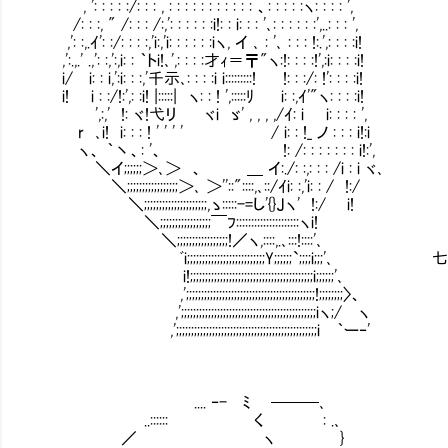
, ': : : : :/: : : , : : : : : : : : : : : 、: : : : :ヽ: : : : ',
/: : :, " /: : : /:,': : : : : :i!: : i: : : '､: : : : : :',..: : : ',
,': :,.ｲ': :/: : : :,'i:,'i: : : : : :iヽ, イ ､ : '､ : : : !:.',: : : :i!
,':.,.' .,': :,':,i: : ｀トi!､',: : : :才ｨ＝〒"ヽ:!: : : :!',:i: : : :i!
i/ i: : i,':i: : :,'千示､: : : :i i:::::::::! !: : :/: !': : : :i!
i! i : :/!:',: :i! |:::::| ヽ: : ! ',:::::ﾘ i: :,ｲ'"ヽ: : : :i!
',:,' !: ヾ!弋リ ヾi ゞ' , , , ,/ｲ: i i: : : : ',
r ､i! i: : : ! ' ' ' ' / i: : !_ ノ : : : i!
ヽ、 ｀丶、: '、 !: /: : : : : : : i!:',
＼イ;;;;;;＞､＞ 、 ＿ イ:./: :,: : : /i : i ヾ､
＼;;;;;;;;;;;;;;;;;＞､ ＞''::"::::,､::
＼;;;;;;;;;;;;;;;;;;;;;,ゝ:::::-=し'{}Jヽ' !:/ i!
＼;;;;;;;;;;;;;;;;;￣ﾌ:::::::::::::::::::::ヽi!
＼;;;;;;;;;;;;;;;;;!／ヽ,::::,.､:::!::::'､
ﾞi;;;;;;;;;;;;;;;;;;;;;;;;;;Y;;;;;;`;
i!;;;;;;;;;;;;;;;;;;;;;;;;;;;;;;;;;;;;;;;;;i;;;;;;'､
,';;;;;;;;;;;;;;;;;;;;;;;;;;;;;;;;;;;;;;;;;;;!;;;;;;;;〉、
,';;;;;;;;;;;;;;;;;;;;;;;;;;;;;;;;;;;;;;;;;;;;;iヽ;/ ヽ
,';;;;;;;;;;;;;;;;;;;;;;;;;;;;;;;;;;;;;;;;;;;;;;;i ｀ー‐'
.... ‐- ﾐ ───､
..:::::: く : .､
／ ヽ }