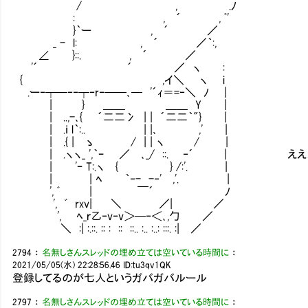
/ ,㌢ .ﾉ
: ,㌢´ , ﾟ'
}｀ー ,㌢´ ／
_ - l: ,㌢´ ／｀:,
∠ }::. ,㌢´ ／
'´ ㎏㍍㍍㍍㌢´ ／ ヽ :
{ ,イ＼ ヽ i
.ー‐┬─‐‐┬‐r‐──､─ '´ｨ＝=‐＼ ﾉ |
| } ＿＿ ＿＿ Y |
| ..,-､{ ´二二冫 | | ´二二｀"} |
| .ｉ l｀:.. | |､ ,' |
| .{ | ゝ / | | ヽ / |
| .ヽヽ_ ',｀ｰ ／ ､_/ ::. ‐´ | ええ、
| 'ｰ T:.ヽ { } /:'. |
| | ﾍ ｀‐- -‐' ,'. |
', ﾞ | ￣´ ﾉ
', ﾞ rxv| ＼ ／| ／
', ﾍ_ｒ乙‐v‐v＞─‐＜､,勹 ／
＼ :| :.::. :: : :: ::.. :.. :..: :::. :| ／
2794
：
名無しさんスレッドの埋め立ては空いている時間に
：
2021/05/05(水) 22:28:56.46
ID:tu3qv1QK
登録してるのが七人というガバガバルール
2797
：
名無しさんスレッドの埋め立ては空いている時間に
：