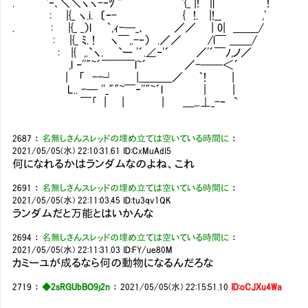
. `‐､＼＼ヽヽ-‐ﾂ ''´ `{_ |! ∥ !
: |{_ ヽ.i. 〔ｰ- { !. |!__ ,'
. : |{_ _）l ｀,ｨ-─_､ ／／ | 0| ＿＿_/
: |{_ ﾐ. ! ヽ￣,.-‐） .／／ /l￣ ＿＿/
: |{ ,.`ヽ. `ー '´.∠‐'´ ／'´￣ﾉ,ノ／
,l ‐''"~´￣￣￣l~´ ／-──＜´ 通常
| 「 --┘ |＿＿＿／ ｀! |
L.. -─ ''_""~￣‐''"~´l | | 
￣｢ | | | ＿,,.⊥_-‐ `
2687
：
名無しさんスレッドの埋め立ては空いている時間に
：
2021/05/05(水) 22:10:31.61
ID:CxMuAdI5
何になれるかはランダムなのよね、これ
2691
：
名無しさんスレッドの埋め立ては空いている時間に
：
2021/05/05(水) 22:11:03.45
ID:tu3qv1QK
ランダムだと万能とはいかんな
2694
：
名無しさんスレッドの埋め立ては空いている時間に
：
2021/05/05(水) 22:11:31.03
ID:FY/ue80M
カミーユが成るなら何の動物になるんだろな
2719
：
◆2sRGUbBO9j2n
：
2021/05/05(水) 22:15:51.10
ID:oCJXu4Wa