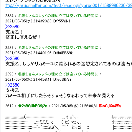
ttp://yaruoshelter.com/test/read.cgi/yaruo001/1588986236/3
2584
：
名無しさんスレッドの埋め立ては空いている時間に
：
2021/05/05(水) 21:43:20.83
ID:P55Vilk1
>>2580
支援乙！
修正に使えるぜ！
2587
：
名無しさんスレッドの埋め立ては空いている時間に
：
2021/05/05(水) 21:44:01.06
ID:tb0EBS9k
>>2580
支援乙。しっかりカミーユに殴られるの迄想定されてるのは流石
2590
：
名無しさんスレッドの埋め立ては空いている時間に
：
2021/05/05(水) 21:44:58.41
ID:IecSKjVY
>>2580
支援乙
カミーユ相手にしたらそりゃそうなるわって未来が見える
2612
：
◆2sRGUbBO9j2n
：
2021/05/05(水) 21:56:06.81
ID:oCJXu4Wa
;;;;;;;;;;;;;;;;;;;;;（::::::::::::::::::::::::::::::: ,...ヾ ;;＼:: ::l;:;:;:;:;:;:;:;:;:;:;:;:
;;;;;;;;;;;;;;;;;;;;;;;;;ー-..::::ミミﾐ､ヾ (_);;) ヾ;;ヽ､ :i;:;:;:;:;:;:;:;:;:;:;:;:
;;;;;;;;;;;;;;;;;;;;;;;;;;;;;;=-ﾞ-｀::::::ミミ＼ ﾞﾟ''´ i::ヽ;;i :: |:;:;:;:;:;:;:;:;:;:;:;