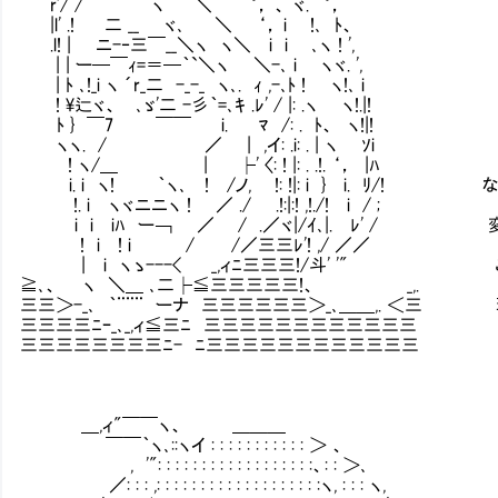
r'/ /^｀｀ ヽ ＼ ‘， 、 ヾ. ‘，
|l' .! 二 __ ヾ､ ＼ ‘， i !､ ﾄ、
.l! | ニ-‐三￣__＼ヽ ヽ＼ i i ､ヽ ! ',
| | ー─￣ｨ=＝─｀`＼ヽ ＼-､ i ヽヾ. ',
| ﾄ ､!_i ヽ ´r_二 -_-_ ヽ､. ｨ ,-､ﾄ ! ヽ!､ i
! \辷ヾ、 ､ゞ'二 -彡｀=､ｷ .ﾚ' / |: .ヽ ヽ!.|!
ﾄ } ￣7 ￣￣ i. Ⅳﾏ /: . ﾄ、 ヽ!|!
ヽヽ. / ／ | ,イ: .i: . | ヽ ｿi
! ヽ/＿ | ├' 〈: ! |: . .!. ‘， |ﾊ
i. i ヽ! ｀ヽ､ ! /ノ, !: !|: i } i. ﾘ
!. i ヽヾニニヽ ! ／ ./ .!:|:! ,!./! i / ;
i i iﾊ ー￢ ／ / .／ヾ|/ｲ､|. ﾚ' / 
! i ! i / /／三三ﾚ'! ,/ ／／
| i ヽゝ---< _,ィﾆ三三三!/斗' '" これ
≧､、 ヽ ＼＿ ､二├≦三三三三三!、 _,.
三三＞-_､ ｀¨¨¨ ーナ 三三三三三三＞_､＿＿,. ＜
三三三三ﾆｰ_､_,ィ≦三ﾆ 三三三三三三三三三三三三
三三三三三三三三ﾆ- ﾆ三三三三三三三三三三三三
＿,ィ"￣￣ヽ、 ＿＿＿
￣￣｀ヽ､::ヽイ : : : : : : : : : : : ＞ 、
, '": : : : : : : : : : : : : : : : : :、: : ＞､
／: : : ,: : : : : : : : : : : : : : : : : : :ヽ, : : : ヽ,