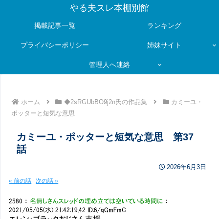
やる夫スレ本棚別館
掲載記事一覧
ランキング
プライバシーポリシー
姉妹サイト
管理人へ連絡
ホーム
◆2sRGUbBO9j2n氏の作品集
カミーユ・
ポッターと短気な意思
カミーユ・ポッターと短気な意思 第37
話
2026年6月3日
« 前の話
次の話 »
2580
：
名無しさんスレッドの埋め立ては空いている時間に
：
2021/05/05(水) 21:42:19.42
ID:6/qGmFmC
エレン・ブラックおじさん支援