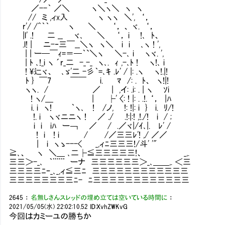
／--｀ ／＼ ヽ＼ヽ＼ ヽ ヽ
// ミ ,ィx入 ヽ ヽヽ ＼', ‘，
r'/ /^｀｀ ヽ ＼ ‘， 、 ヾ. ‘，
|l' .! 二 __ ヾ､ ＼ ‘， i !､ ﾄ、
.l! | ニ-‐三￣__＼ヽ ヽ＼ i i ､ヽ ! ',
| | ー─￣ｨ=＝─｀`＼ヽ ＼-､ i ヽヾ. ',
| ﾄ ､!_i ヽ ´r_二 -_-_ ヽ､. ｨ ,-､ﾄ ! ヽ!､ i
! \辷ヾ、 ､ゞ'二 -彡｀=､ｷ .ﾚ' / |: .ヽ ヽ!.|!
ﾄ } ￣7 ￣￣ i. Ⅳﾏ /: . ﾄ、 ヽ!|!
ヽヽ. / ／ | ,イ: .i: . | ヽ ｿi
! ヽ/＿ | ├' 〈: ! |: . .!. ‘， |ﾊ
i. i ヽ! ｀ヽ､ ! /ノ, !: !|: i } i.
!. i ヽヾニニヽ ! ／ ./ .!:|:! ,!./! i / ;
i i iﾊ ー￢ ／ / .／ヾ|/ｲ､|. ﾚ' / 
! i ! i / /／三三ﾚ'! ,/ ／／
| i ヽゝ---< _,ィﾆ三三三!/斗' '"
≧､、 ヽ ＼＿ ､二├≦三三三三三!、 _,.
三三＞-_､ ｀¨¨¨ ーナ 三三三三三三＞_､＿＿,. ＜三
三三三三ﾆｰ_､_,ィ≦三ﾆ 三三三三三三三三三三三三
三三三三三三三三ﾆ- ﾆ三三三三三三三三三三三三
2645
：
名無しさんスレッドの埋め立ては空いている時間に
：
2021/05/05(水) 22:02:10.52
ID:XvhZWKvG
今回はカミーユの勝ちか