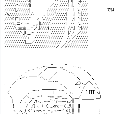
//////////∧i| // ////| .i| ';;:|///
/////ハ/////|l _／// ////} i|. ';;|///
/////|_//////| ///// ///// i| ';;:|/// 
/ﾊ//////////|/} 、 |///,'/////| .i| ';;:|///
///≦厂i/////' ヾ ∨//,;///////l /| ';;:|///
////L,,二/¨=- __.,; |}ノ///;,///////l //| ';;:|///
////∧_圭圭二ニノ ,|////i ///////l /∧| ';;:|///
///////∧_|L__,,- //////| /////// |/ / ／///
///////////」 ///////l ////// /, '／//////
//////////|＿,／///////////// /／////////
/////////////////////////／ ／i///////////
_,.. -───- ､..
,. ‐ '"~´ ／￣￣｀~`''‐ ､ ｀` ､
, '´ ／ ／ `''‐､ ＼
, '‐''"~´￣￣｀~`ヽ､ ／ ＼ ヽ
. ／ ￣｀`''‐.､ ∠>ヽ.／＼ ヽ
. / ＿＿＿__ ＼ /ﾟ / ヽヽ
〈 ,. ‐''"~´ l ｀`''‐､ ヽ. / ［ ［［［ ヽi
. ヽ. ／ヽ､_,. -┴─-== __=-'_､_, ＼､＿/ ＿l
. | / ､.__／ ﾉ!ヽ､._ｰ-‐''⌒,r=-─ゝノ|| ∥ ￣￣￣
! { / ,ｲ{ ヽ ( 〈､_,.ィrヮー< _,ﾘ_|| ∥
ヽ :ヽ _{. 〈.'`ｧrｯ‐､- - ,, ヽ-‐='..ゞ.{_.|| ∥ :l