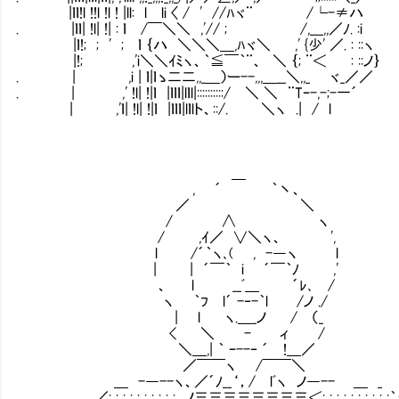
|ｌｌ!l !!l !l ! |ll: l li 〈 / ' //ﾊヾ¨ 
. |ｌｌ| !l| !| : ｌ /￣＼＼ ,'// ; /,___,,／ﾉ. :i
|ｌ!; ; ' ; ｌ ｛ハ ＼＼＼＿,ﾊヾ＼ ,' {少' ／.
|!; ,'i＼＼ｲﾐヽ、｀≦￣｀¨、 ＼ ｛; ¨＜ : ::ノ｝
. | ,i | ｌ|ｌゝ二二,,_＿）ー--,,,＿__＼,,
. | ,' !l| !|ｌ |ｌｌｌ|lｌl|::::::::::/ ＼ ＼ ¨Tｰ-,-;-一´
| ,'ｌ| !l| !|ｌ |ｌｌｌ|lｌlト、::/. ＼ヽ .| / l
＿
, ´ ｀丶、
／ ＼
/ ∧ ヽ
/ ,ｲ／ ∨＼ヽ、 ',
l /´｀ヽ､( , -―ヽ l
| | ´￣｀ i ´￣｀ﾉ ,'
、 l __ﾞ＿ ´ﾚ､ /
ヽ ｀ﾌ l´ -‐-｀l /ノ ./
| l ヽ.＿_ノ / （_ でもアフリカ
< ＼ - ィ /
＼＿,| ｀ ｰ--‐ ´ !＿／ だからそ
／￣￣ヽ /￣￣＼
＿ -―--ヽ、／´ﾉ__‘，/ lﾞヽ ノ―-- ＿ _
／: : : : : : : : : : _ノ三三三三三三三三＜:_: : : : : : : : :