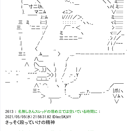
{ .＼ `～､、 ＼＼ ミ:::::::
i ￣寸二ﾐh､ ￣ ヽﾊ{ ミ:::::
}. マ二ﾑ ィﾆ＞ ∨::::::::
￣￣ .i:::ﾑ i////／＞､ ミ::::::::::
三 ミ i:::::} : : : : : : ｀ヽヽ､_ ヾﾐ::::::::
三. ﾞ二二 ::::/ /￣ ‐ ＜ 冫::::::::
― :/ ミ ヽ ヾ::::／__
i / 三二二二― .冫/／
.| / / i /-
i 〈 .､ l { .
三ﾆ .ﾑ＿_ 〉 ..,.. --―――――――――‐
― 八＿ .
∧ {＼＿_ i ｊ
､ ､ 。. ＞､_}_}＼ .} / | /
ﾞ - """"＿＿＞〉 } / ,- ､Y
＿ 。 ﾞﾞ └┴┴´ i '､ _,.-'
∧｀ ⌒. ヽ ｱ´ ／￣￣
三ﾆ. ! _,,.. ｧ､＿＿_ ,. -' |爪(ヽ
＞ _＿＿.. ｀ ‐､＿_7´`"´ ∨ﾑヽ
} ∨
2613
：
名無しさんスレッドの埋め立ては空いている時間に
：
2021/05/05(水) 21:56:31.82
ID:IecSKjVY
さっそく殴っていけの精神