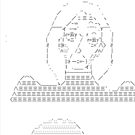
_ ─ ､_
'´ ｀､
／ , '´ヽ ,､ ､
/ ／ ﾆ 三 ニヽ ヽ
/ ,／‐＝ ⌒ ｰヽ ヽ
/'''''''''''イ ‐-=｀ ´￣｀ ､Yﾞﾞﾞﾞﾞ',
. / .|ｨ=云y ヽ, r ⌒ 
. { r´l ｀=ニ´ / r=云ｧ'
i! l::}ﾄ::.. / ｀ﾆ=
| ｀ﾊ:::;:' /_〉 ノﾊ/ | t_
| ::; / ヽ /:/ｰ' | ヽ
l |::ﾄ ーﾆ=- } ,':'´ i
',. ｌ ､＿＿ イ | , ' r
' , ﾄ-───‐‐-| ／ ヽ
／⌒＼ ',. |三三三三三∧ ／ 
∧三三三＼＿＿＿_ゝ／三三三三三三＼ ／⌒＼
∧三三三三三三三三三三三三三三三三三三` ､ 
∧三三三三三三三三三三三三三三三三三三三
〈三三三三三三三三三三三三三三三三三三三三三三三
,.....:.:´:.:.￣.:.:｀:.:...、
,...::´:.:.:.:.:.:.:.:.:.:.:.:.:.:.:.:.:.:.:＼
/:.:.:.:.:.:.:.:.:.:.:.:.:.:.:.:.:.:.:.:.:.:.:.:.:.:.ヽ