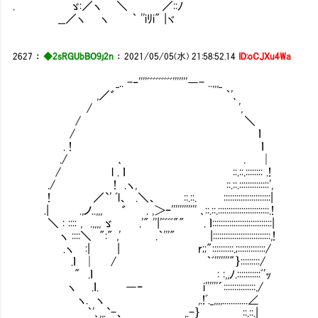
. ゞ:／ヽ ＼ ／::ﾉ
__／ヽ ヽ ｀ ''iﾘi" |ヾ
2627
：
◆2sRGUbBO9j2n
：
2021/05/05(水) 21:58:52.14
ID:oCJXu4Wa
_.. -‐''''ﾞﾞﾞﾞﾞﾞﾞﾞﾞ'''''''―- ..,,,_
,／゛ ｀'､
/ ',
/ ＼
/ ｌ
. ! ｌ
./ ､ . │
/ l . ｌ ::.::.:::::::: .!
./ ! .ヽ, ::.::.::::::::::::::',
! ／`' ﾞl、 .＼、 ::.::. ::::::::::::::::::::::|
.| .,ノ..,,, ゛ . ,＞ｰ'''''''''''' ､::.::.::::::::::::::::::::::::.!
＼ : :::: , .,,,, ゞ .'" ''|'ﾞﾞﾞﾞ"" . ｌ::::::::::::::::::::::::::::|
ヽ ::::＼ ":" ,' .｀'''" |:::::::::::::::::::::::::::,!
.ヽ :| | r;;"::::::::::.;:::::::::
.ｌ │ / ｀ﾞ'''''''"｝:::::::::/
" .ｌ : :,,ﾉ.:::::::::::ﾞ'ｯ
ヽ .ｌ. ―ｰ i''''''´:::::::::::::::./
ヽ. ヽ ,.!ﾞ._,,,,............∠
｀'､,,.`-、 ,.-｝ ::.::.|