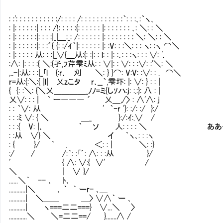
: :': : : : : : : : : : :/: : : : /: : : : : : : : : : :｀: : :､:｀ヽ､
: |: : : : : :| : : : /!: : : : :{: : : : : : |: : : : : : : ､: ＼: : ＼
: |: : : : : :|: : : :|_|＿:_: /: : : : : : |: : : : : : : : ＼: ＼: : ＼
: |: : : : : :|: : :´{ {: :/ｲ｀|: : : : : : |: :V: : :＼: : : ヽ: :ヽ ⌒＼
: |: : : : : 从: : :|_∨{＿从:{: :|: : l: : |: :､: : :ヽ: : : ∨: '.
:∧: |: : : :{ ＼:{孑,ﾌ芹雫ﾐ从: : ∨|: : ∨: : :∨: :'＼: ＼
,..-|:从: : :|_｢l {:r､ 刈 ＼: } }⌒: V:V: :∨: : . ⌒＼
r=从:{:＼:{ |l| 乂zこタ r､__｀,雫圷: |: ∨: } : : |
{ {: :＼: {＼乂＿＿＿＿_ﾉﾉ=ミ{しｿハ:j: :.:}: 八 : |
乂∨: : : | ｀ ー――― ´ 乂＿,/〉 : ∧'∧: j
: : ｀∨: 从 ' ｀ｰr '}: :/: :/ }:/
: : :ﾐ ∨: { ＼ ＿_ }:/:ｲ:.∨ /
: : :{ V: |､ ｀ ソ 人: : : : ＼ あ
: :从 ∨} ＼ イ ｀ヽ､: : :ヽ
: { }/ ｀ . ＜: : | ＼: :}
:/ / /:｀: :｢´: ∧: : :从 }/
' { ∧: ∨:{ ∨' /
＼ | ∨ }/
......＼｀ -- ､ ﾄ､
...........|＼ ､ ｀ ｀ ーr- ､＿
...........| ＼＿＿ ＿〉 ∨∧｀ ー ､
...........| ヽ===二二===} ∨...＼ 〉
............＼ ＼=二二==/ }.......∧ /