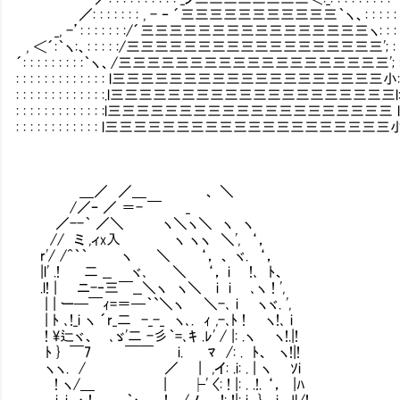
／: : : : : : : , - ‐ ´三三三三三三三三三三三｀ヽ、: : : : : :
_, -’: : : : : : :/´三三三三三三三三三三三三三三三三ヽ: : : : : 
, ＜´:｀ヽ:、: : : : :/三三三三三三三三三三三三三三三三三三'; : : : : : 
´: : : : : : : : :｀ヽ、/三三三三三三三三三三三三三三三三三三三'; : : : : : 
: : : : : : : : : : : : : l三三三三三三三三三三三三三三三三三三三小: : : : : : :
: : : : : : : : : : : : :.l三三三三三三三三三三三三三三三三三三三三l: : : : : : 
: : : : : : : : : : : : :l三三三三三三三三三三三三三三三三三三三三 l: : : : : : 
: : : : : : : : : : : : l三三三三三三三三三三三三三三三三三三三三小: : : : : :
＿／ ／＿ 、 ＼
/／ｰ ／ ＝- ￣ _
／--｀ ／＼ ヽ＼ヽ＼ ヽ ヽ
// ミ ,ィx入 ヽ ヽヽ ＼', ‘，
r'/ /^｀｀ ヽ ＼ ‘， 、 ヾ. ‘，
|l' .! 二 __ ヾ､ ＼ ‘， i !､ ﾄ、
.l! | ニ-‐三￣__＼ヽ ヽ＼ i i ､ヽ ! ',
| | ー─￣ｨ=＝─｀`＼ヽ ＼-､ i ヽヾ. ',
| ﾄ ､!_i ヽ ´r_二 -_-_ ヽ､. ｨ ,-､ﾄ ! ヽ!､ i
! \辷ヾ、 ､ゞ'二 -彡｀=､ｷ .ﾚ' / |: .ヽ ヽ!.|!
ﾄ } ￣7 ￣￣ i. Ⅳﾏ /: . ﾄ、 ヽ!|!
ヽヽ. / ／ | ,イ: .i: . | ヽ ｿi
! ヽ/＿ | ├' 〈: ! |: . .!. ‘， |ﾊ
i. i ヽ! ｀ヽ､ ! /ノ, !: !|: i } i. ﾘ