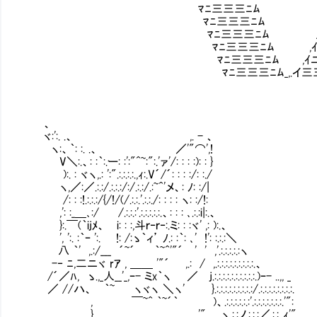
ﾏﾆ三三三ﾆﾑ |三三三三三
ﾏﾆ三三三ﾆﾑ ／二三三三三
ﾏﾆ三三三ﾆﾑ /三三三三三
ﾏﾆ三三三ﾆﾑ ,ｲ三三三三三
ﾏﾆ三三三ﾆﾑ ,ｲニ三三三三三
ﾏﾆ三三三ﾆﾑ_,.イ三三三三三三
、
ヾ:':. .、 ,. - 、
ヽ:、｀: :. .、 ／'"⌒',!
V＼:.、: :｀:.ー: :':"^~:":.'ァ'/: : : :): : }
):. : ヾヽ,.: ':".:.:.:.:.,ｨ:.V´/´: : : :/: :./
ヽ,／:／.:.:/.:.:.:/:/.:.:/.:~^'メ、: ﾉ
/: : :!.:.:.:/{/!/(/.:.:.'.:.:./: : : : ヽ: :/!:
,': :_＿､:/ /.:.:.:'.:.:.:.:.:.、: : : ､.:.:i|:.、
}:.￣(｀ijﾒ、 i: : :,斗ｒ‐ｒ‐:.ミ: : :ヾ' ,: ):.、
', ':. :｀ｰ ':. !: /:ゝ｀ィ’ ﾉ.: :｀: ､' !': :.:.:＼
八 ｀' ,.:/___ ´~´ ｀~^'"´ ' ' ,'.:.:.:.:.:ヽ
-‐ ﾆ,二ニヾ rｱ , ＿＿ '"´ ,.: / ,.:.:.:.:.:.:.:.:.:.、
/´／ﾊ, ゝ.,_人__'_,ｰ- ミx｀ヽ ／ j.:.:.:.:.:.:.:.:.:.:.)ｰ- ..,, _
／ //ハ、 ｀~ ヽヾヽ ＼ヽ' }.:.:.:.:.:.:.:.:.:/.:.:.:.:.:.:.:.:.
, ￣~^ ｀~´｀ )、.:.:.:.:.:.:'.:.:.:.:.:.:.:.'":
} ,, .. '" ヽ.:.:ノ.:.:.:／.:.:,.ｨ'"