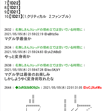
7.
【1D2:2】
8.
【1D2:1】
9.
【1D2:1】
10.
【1D2:1】
（1.クリティカル 2.ファンブル）
2632
：
名無しさんスレッドの埋め立ては空いている時間に
：
2021/05/05(水) 21:59:22.19
ID:qBtIz5io
マグル学最後か
2634
：
名無しさんスレッドの埋め立ては空いている時間に
：
2021/05/05(水) 21:59:24.83
ID:ykZtABzD
やっと変身術か
2638
：
名無しさんスレッドの埋め立ては空いている時間に
：
2021/05/05(水) 21:59:47.28
ID:IecSKjVY
マグル学は最後のお楽しみ
しかしようやく変身術取れたな
2644
：
◆2sRGUbBO9j2n
：
2021/05/05(水) 22:01:31.05
ID:oCJXu4Wa
|| ||
|| || || ||
r======､ || t======_
| / || ／／ ,,-'' ,,