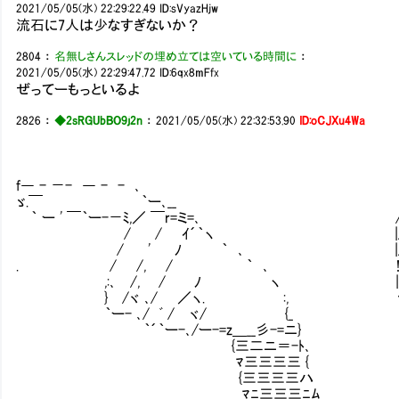
2021/05/05(水) 22:29:22.49
ID:sVyazHjw
流石に7人は少なすぎないか？
2804
：
名無しさんスレッドの埋め立ては空いている時間に
：
2021/05/05(水) 22:29:47.72
ID:6qx8mFfx
ぜってーもっといるよ
2826
：
◆2sRGUbBO9j2n
：
2021/05/05(水) 22:32:53.90
ID:oCJXu4Wa
_
ノ≧チﾆミ 
f― - －- ― - - ､ ,ｲ-= 
ゞ.￣ ｀ー､__ /イムイ￣
｀ ー ' ￣｀ー-－ﾐ,／ ￣r=ミ=､ ////ﾑ
/ / ｲ´｀ヽ |////￣-－,＼
/ ' ﾉ ｀ ､ |/// = - = ﾆ
. / /, / ｀ ､ !:i:iﾄ､- = - 
,:､ /, / ﾉ ヽ |i:iﾑゝ≧z ,ﾞ＝
} /ヾ ､/ ／ヽ. :, ゞﾐ:ﾍ |!::.
｀ー- ､/ ﾞ / ヾ/ {_ ＼ﾍ {,ム__ﾉ
｀´｀ー-､/ー-=z＿__彡-=ニ} ゞﾑ｀
{三二ニ＝-ﾄ､ ゞ／-
ﾏ三三三三 { , イ -=
{三三三三ハ ,ｲﾆ三三三
ﾏﾆ三三三ﾆﾑ {ﾆ三三三三