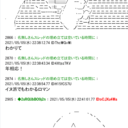
,ｲﾆﾆ二二二ヽ:::::::l;;;;;;;;;;;;/ -- ､ 〉/二二ニニニニニニニ
/ニニ二丶二二ヽ:::l;;＿-/ ､.＿ﾉ｀ｰ､ニニニニニニニニニ
/ニニニニニー---‐=ﾆ/.' ､.... )⌒;/ニニニニニニニニ
. /ﾆニニニニニニニ二二{ _.ノ､_ﾉj二ニニニニニニニニ
{ﾆﾆニニニニニニニニニヽ. ;;'ニーｲニニニニニニニニニ
',ニニニニニニニニニニニ＼. ノ'二二ニニニニニニニニニニ
2866
：
名無しさんスレッドの埋め立ては空いている時間に
：
2021/05/05(水) 22:38:12.74
ID:ThcWGvWi
わかりて
2870
：
名無しさんスレッドの埋め立ては空いている時間に
：
2021/05/05(水) 22:38:43.34
ID:4XtpzTKV
年相応！
2874
：
名無しさんスレッドの埋め立ては空いている時間に
：
2021/05/05(水) 22:38:54.77
ID:H15fCS7U
イヌ派でもわかるロマン
2905
：
◆2sRGUbBO9j2n
：
2021/05/05(水) 22:41:01.77
ID:oCJXu4Wa
＿
, ´ ｀丶、
／ ＼
/ ∧ ヽ