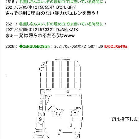
2616
：
名無しさんスレッドの埋め立ては空いている時間に
：
2021/05/05(水) 21:56:55.47
ID:CrUIGFr/
さっそく特に理由のない暴力がエレンを襲う！
2621
：
名無しさんスレッドの埋め立ては空いている時間に
：
2021/05/05(水) 21:57:33.21
ID:qNNzKATK
まぁ一発は殴られるだろうなｗｗｗ
2626
：
◆2sRGUbBO9j2n
：
2021/05/05(水) 21:58:41.30
ID:oCJXu4Wa
＿,,..........,,,,＿
,.z.!ﾞ || || || ||`,
((~|| || || || || |
. l || || || || || |
| || || || || || |
| || || || || || |
|'''｡'"´￣￣￣o￣￣ﾞ|
,''l.T:/´ ￣￣ `'"￣ ｀|
l::| |/ |
!::| | ／｀ヽ､,,_ _,.=ﾍ|
!ヽ!j ',´('7｀ .{ ｴi｀ |
| 9.lj ￣ l￣ .! では投下しま
!`ｰｌｌ _.j |
,'::::::::ｌ',. 〃_＿__ ', ,'
,'::::::::/ ヽ '' './l