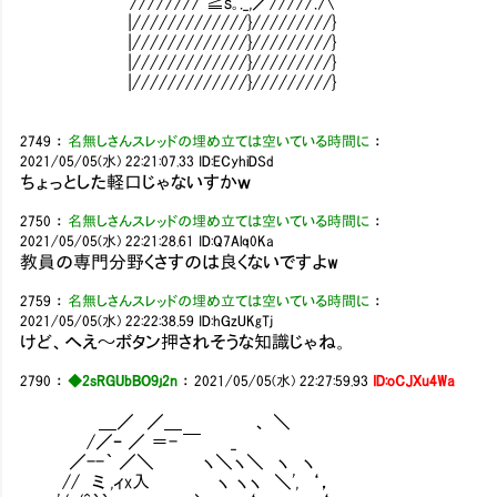
//////// ≧s｡._,／/////.∧
|/////////////}/////////}
|/////////////}/////////}
|/////////////}/////////}
|/////////////}/////////}
2749
：
名無しさんスレッドの埋め立ては空いている時間に
：
2021/05/05(水) 22:21:07.33
ID:ECyhiDSd
ちょっとした軽口じゃないすかｗ
2750
：
名無しさんスレッドの埋め立ては空いている時間に
：
2021/05/05(水) 22:21:28.61
ID:Q7Alq0Ka
教員の専門分野くさすのは良くないですよw
2759
：
名無しさんスレッドの埋め立ては空いている時間に
：
2021/05/05(水) 22:22:38.59
ID:hGzUKgTj
けど、へえ～ボタン押されそうな知識じゃね。
2790
：
◆2sRGUbBO9j2n
：
2021/05/05(水) 22:27:59.93
ID:oCJXu4Wa
＿／ ／＿ 、 ＼
/／ｰ ／ ＝- ￣ _
／--｀ ／＼ ヽ＼ヽ＼ ヽ ヽ
// ミ ,ィx入 ヽ ヽヽ ＼', ‘，