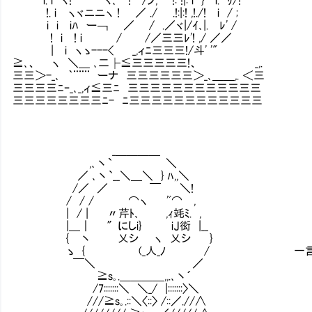
!. i ヽヾニニヽ ! ／ ./ .!:|:! ,!./! i / ;
i i iﾊ ー￢ ／ / .／ヾ|/ｲ､|. ﾚ' /
! i ! i / /／三三ﾚ'! ,/ ／／
| i ヽゝ---< _,ィﾆ三三三!/斗' '"
≧､、 ヽ ＼＿ ､二├≦三三三三三!、 _,.
三三＞-_､ ｀¨¨¨ ーナ 三三三三三三＞_､＿＿,. ＜三
三三三三ﾆｰ_､_,ィ≦三ﾆ 三三三三三三三三三三三三
三三三三三三三三ﾆ- ﾆ三三三三三三三三三三三三
_＿＿＿＿
,､丶` ＼
／ ､丶`__＼＿＼ } ﾊ,,＼
/／ ／ ￣ ＼!
/ / / ⌒ヽ 'ﾞ⌒ ,
| / | 〃芹ﾄ､ ,ｨ竓ﾐ. ,
|＿｜ ″にしi} iJ衒 |__
{ 丶 乂シ ヽ 乂シ }
ゝ { (_人_ﾉ / 一言多いん
￣＼ ／
≧s｡.＿＿＿＿,,.､丶´
/7:::::::＼ ＼_/ |:::::::〉＼
///≧s｡.::＼〈::〉 /::／.//∧