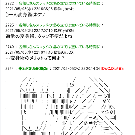
2722
：
名無しさんスレッドの埋め立ては空いている時間に
：
2021/05/05(水) 22:16:36.06
ID:DuJta+4t
うーん変身術はクソ
2725
：
名無しさんスレッドの埋め立ては空いている時間に
：
2021/05/05(水) 22:17:07.10
ID:ECyhiDSd
通常の変身術、クッソ不便だよね
2740
：
名無しさんスレッドの埋め立ては空いている時間に
：
2021/05/05(水) 22:19:41.46
ID:UsQjlJCX
…変身術のメリットって何よ？
2744
：
◆2sRGUbBO9j2n
：
2021/05/05(水) 22:20:14.34
ID:oCJXu4Wa
. ／ / ,' , , / ＼＼＼
/ / / ,' ,' ,' il|ﾐﾂ , _, ＼＼＼
i＼!_,!_,!_, ,,!_,,,! , i|| ／／ / _, ＼＼l
|ｌｌｌ|lｌl|ｌｌ|ｌll .l l＼!_,!_,!_, ||| / / , '¨.／ /, 一 ソi|
｜!l !!l !l ! : : ｌｌｌ|lｌl|ｌｌ|ｌll||ﾚ / ,,／ ／/ 1彡'〈
. | ｌ| !l| !| ,' |!l !!l !ｌｌ|||ル'／ _,,- ／ ﾚ'/¨iﾐヽ
. | !; ' , ,'ｌ| !l| !|ｌｌｌllＨ/ ／,,- ー- 、 ヾ≦彡}
｜. , ; ' ; ' ｌｌl/ レ／ ／三ミ;;＼ ＼:::::l|
| / ,' , ' ;il/ ﾚ' ／彡≠ﾃ;'';::::＼ ＼l|
|＼,!_,,!_,!,/ / /i ﾉ. ／／ ／ / ' ';:::::::＼ ＼
. ||ｌｌｌ|lｌl|ｌｌ|, ,'iill ,,!_,,,!_,,_/|／／∠,／ ,／ ' ;;::::::＼_〉