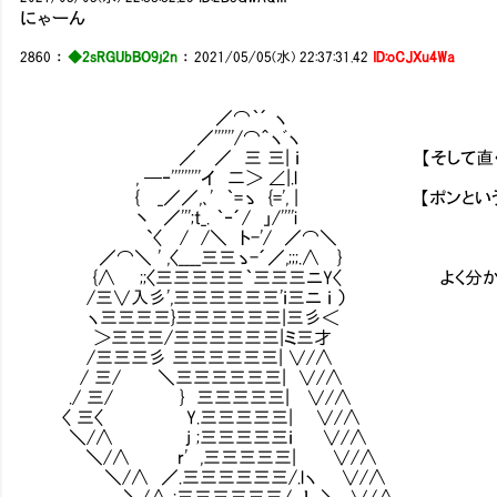
にゃーん
2860
：
◆2sRGUbBO9j2n
：
2021/05/05(水) 22:37:31.42
ID:oCJXu4Wa
／⌒｀´ ヽ
／''''''/⌒＾ヽﾞヽ
／ ／ 三 三| ｉ 【そして直ぐに音もな
, ─‐'''''''''イ 二＞ ∠|.l
{ _／／,､' ｀=ゝ {=', | 【ポンという音
丶 ／''';t_. ｀‐´/ 」/''''i
`〈 / /＼ ト-'/ ／⌒＼
／⌒＼ ' ,〈____三三ゝ-´／,;;;.∧ }
{∧ ;;〈三三三三三｀三三三ニY〈 よく分かりまし
/三∨入彡',三三三三三三'ｉ三ニ ｉ ）
ヽ三三三三}三三三三三三|三彡＜
＞三三三/三三三三三三|ミ三才
/三三三彡 三三三三三三| ∨/∧
/ 三/ ＼三三三三三三| ∨/∧
./ 三/ } 三三三三三| ∨/∧
〈 三〈 Y.三三三三三| ∨/∧
＼/∧ j ;三三三三三ｉ ∨/∧
＼/∧ r' ,三三三三三| ∨/∧
＼/∧ ／.三三三三三三/.lヽ ∨/∧
＼/∧ ;三三三三三三/ ｌ ＼ ∨/∧