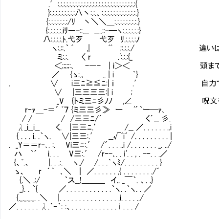
.′:.:.:.:.:.:.:.:.:.:.:.:.:.:.:.:.:.:.:.:.:.:.:.:.:.:.:{
}:.:.:.:.:.:.:.:.:八丶:.:.、:.:.:.:.:.:.:.:.:.:.:.:.}
{:.:.:.:.:.:.:/ﾘ 丶＼＼＿:.:.:.:.:.:.:.:.}
{:.:.:.:.:.iﾘ―-::.__ __..::-─ヽ:.:.:.:.:.:}
八:.:.:.:.ﾄ.弋歹 弋歹 ﾘ.:.:.:.:ﾉ
ヽ:.::.｀ ﾞ ,| ﾞﾞ ;:.:.:./ 違いは
ミ:.:. 〈 r .':.:.:{_
＜;;;;;:､ -―- | i＞＜ 頭まで動物に
／ {ゝ:.､ .. | i ｀}
. ∨ i三ﾆ≧≦ﾆ:| ｉ .′ 自力では変身を
∨ |三三三三:| i ;
_V {トミ三ﾆ彡ﾉﾉ ,∠ 呪文を工夫
r‐ｧ＿-＝´ ﾞ７ {ミ三三彡≫ ー '´｀ー─ｧ､
/ / / /三三ﾆ/´ く´__ 彡.
λ_i__i__ く. |三三ﾆ.′ /__ ／. . . . . . ..i
{ . . . i. .｀ヽ. ∨|三三:.′ __√ﾞi´ /. . . . . . . . . |
. _Y＝＝r‐､. :. Vi三ﾆ:.′ /´. . . ..i /. . . . . . . _. ../
ハ ｀´ i. . . V三:.′ /r‐-､. . ｉ'. . , . -‐. . .／
{、ﾞ.、 |. . .:. ヽ./ /. . .｀ヽﾐ/. . . . . . . . . }
ゝ、 r ´｀ ､＼ | ／. . . . . . ,{ . . . . . . . ./´
{.＼ .:/ ｀ス__!＿＿＿ イ.. _￣｀. 、. .}
_}. . ｀{ ／. . . . . . . . . . . .｀ヽ. .｀ヽ. . ／
{._._._._. .＼ |. . . . . . . . . . . . . . . .i. . . . ../
／. . . . . . λ.｀ｰ｀: :、. . . . . . . . . . . . ｉ . . . /