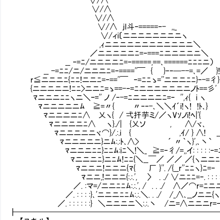
∨/∧
∨/∧
∨/∧ jI斗‐=====‐- ,,_
∨/ィi〔ニニニニニニニニヽ
,ｨニニニニニニニニニニニニ＼
／ニニニニニﾆ=‐===ﾆニニニニニ＼
__ ‐=ﾆ/ニニニニﾆ=‐=====,==､======ﾆﾆﾆニ）
__ -=ﾆﾆ/ニ/ニニニﾆ=‐====''￣ { }‐‐─--=､=／ }
r≦ニニニﾆ{ﾆﾆ!ニニﾆ=‐==''￣ ‐=ﾆﾆゝ=''ニニニﾆﾆ}‐-=彳}
{ニニニニニ!ﾆﾆ>ニニﾆ=ゝ==-‐=ﾆニニニニニニニノﾄ==彡'
ﾏニニニﾆﾆヽニ＼ｰ='' ノ /‐-=ﾆニニニニﾆ=‐ '',ｨ{ i ヽ
ﾏニニニニニﾑ ≧=〃{ 〃‐‐-､＼＼ｲ´i!ヽ! !ﾄ､}
ﾏニニニニﾆ∧ 乂ヽ{ / 弌扞芋ミ/／ヽVｿノi!ﾍ|'{
ﾏニニニニﾆ∧ ヽ}./| {乂ソ , ∧/ヾ､
ﾏニニニニニヾ⌒}/.:.i { ,ｲ/ } ∧! __
ﾏニニニニニ}ニﾑ:.:ﾄ､∧> ´ 〃｀ヽ}',､丶` _
ﾏニニニﾆﾆ}ﾆﾆﾑ:iﾆ＼!＼_ ≧=‐彳/=,,イ: : : : :‐=
ﾏニニニﾆ}ニﾆﾑ!ﾆﾆ{＼__￣／ ／／ ／{ヽニニﾆﾆヽ}
ﾏニニニ!ニニニ{ﾏ{ 厂 }''. /{__r''ﾆﾆヽ}ﾆ=‐ ﾞｰ
ﾏニニ,!ニニニ{:.:.', 〉 . ./ ∨ニﾆﾆ=‐. : : : 
／. :マ=/ニニﾆﾆﾑ:.:.', / . . ./ ∧／⌒r=ﾆニニ
／. : : : :}､'ニニニﾆﾆﾑ:.:.＼. . ./ /_∧､__ノニニ{ヽﾆ=‐. 
／. : : : : : :} ＼ニニニニ＼:.:.丶 /ニ=∧ニニニr=‐. : : 
┣━━━━━━━━━━━━━━━━━━━━━━━━━