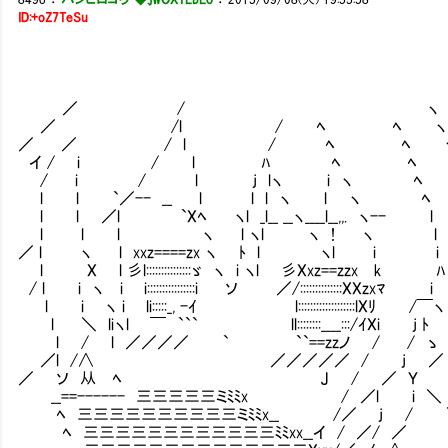
ID:+oZ7TeSu
／ / ヽ 
／ /l / ﾍ ﾍ ヽ
／ ／ / l / ﾍ ﾍ 
イ / i / l ﾊ ﾍ ﾍ 
/ i / l j lヽ i ヽ ﾍ
l l `／-- __ l l l ヽ l ヽ 
l l ／l `Xﾍ ヽl _l__ __ヽ____l__,,. ヽ-
l l l ヽ l ヽl ヽ ! ヽ 
／ l ヽ l xxz====zx ヽ ﾄ l ヽl i
l X l 彡l:::::::::::::::ゞ ヽ i ヽl 彡X
/ l i ヽ i i::::::::::::::::i ソ ／/::::::::::::::
l i ヽ i li:::::_, -ｲ l::::::::::::::
l ＼ liヽl ￣ ``` ll::::::::____:::/ｲXi j
l / l ／／／／ ` ``==zzノ / / 
／l /∧ ／／／／／ / j
／ ソ 从 ﾍ J / ／ 
__==------ 三三三三三ミﾐﾐx / ／l 
ﾍ 三三三三三三三三三三ミﾐﾐx__ /／ j /
ﾍ 三三三三三三三三三三三三ﾐﾐxx__イ / ／