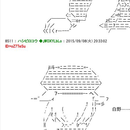
l二ニニﾆﾆ/ ∧ﾆ〉ﾆ〉ニニl二二＼二
{二ニニﾆ/ ./={ニﾆ仁ニニll=l二
<:::＼ニﾆﾆj ∠=f仁ニニ!ニニll=l二二
／￣￣￣ ＼:::::oｧ-┘ ,z仁ﾆ/二ニニl二ニ
j /／ >シ ＜三二7二二二,仁二三ｌ
〈〈 | 〈 r―---" ¨/￣ ￣￣ ,
8511
：
ハシビロコウ ◆.jWOXYLbLo
：
2015/09/08(火) 20:33:02
ID:+oZ7TeSu
jI斗‐=ﾆニ二二ニﾆ=‐ ､
/ニニニニニニニニニニ＼
/ニニニニニニニニニニニニ',
〈ニニニニニニニニニニニニニ〉
＼ニニニニニニニニニニﾆ／
／ ７‐-=========-‐ へ＼
‐＝''＿＿,,.ィ !',__ ￣ ﾌ
/ ,! i |‐=彡
,' ! { / ! ! 白野……
' /i! :! '., ,! / ,!/
i / ヽ{＼＼'., /／ /／/
|{ >,ｰ､-'' {r''⌒!/
ヾ ﾏニニニニニﾆ/