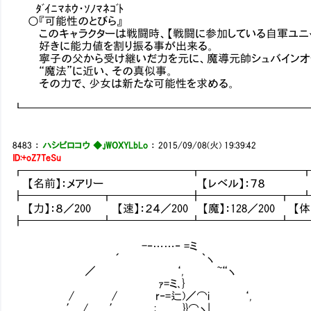
ﾀﾞｲﾆﾏﾎｳ・ｿﾉﾏﾈｺﾞﾄ
○『可能性のとびら』
このキャラクターは戦闘時、【戦闘に参加している自軍ユニッ
好きに能力値を割り振る事が出来る。
寧子の父から受け継いだ力を元に、魔導元帥シュバインオー
“魔法”に近い、その真似事。
その力で、少女は新たな可能性を求める。
┗━━━━━━━━━━━━━━━━━━━━━━━━━
8483
：
ハシビロコウ ◆.jWOXYLbLo
：
2015/09/08(火) 19:39:42
ID:+oZ7TeSu
┏━━━━━━━━━━━━━━━┳━━━━━━━━━
【名前】：メアリー 【レベル】：７８ 【アライ
┣━━━━━━━┳━━━━━━━╋━━━━━━━┳━
【力】：８／200 【速】：２４／200 【魔】：128／200 【体】：
┣━━━━━━━┻━━━━━━━┻━━━━━━━┻━
-‐……‐ =ミ
´ ｀ヽ
／ ‘, ~“ヽ
ｧ=ミ､}
/ / r‐=辷)／⌒i ‘,
′ ./ .′ ; }}⌒ヽ| ,