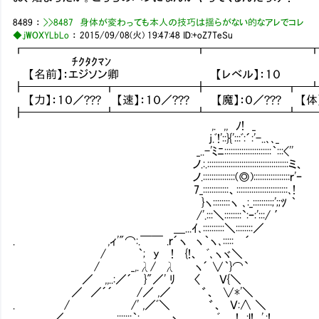
8489
：
>>8487 身体が変わっても本人の技巧は揺らがない的なアレでコレ
◆.jWOXYLbLo
：
2015/09/08(火) 19:47:48
ID:+oZ7TeSu
┏━━━━━━━━━━━━━━━┳━━━━━━━━━
ﾁｸﾀｸﾏﾝ
【名前】：エジソン卿 【レベル】：１０ 【アラ
┣━━━━━━━┳━━━━━━━╋━━━━━━━┳━
【力】：１０／??? 【速】：１０／??? 【魔】：０／??? 【体】
┣━━━━━━━┻━━━━━━━┻━━━━━━━┻━
,. ,, ﾉ! _
j.ﾞ!'::}{':::ﾞ:´:'-..､､_
_..-'ﾐﾆ::::::::::::::::::::::｀:::<''
ノ.:.::::::::::::::::::::::::::::::::::::::ミ、
ノ.:::::::::::::::(◎):::::::::::::::::ｒ'ｰ
7_::::::::::::、::::::::::::::::::::::::､!
}ヽ::::::::ヽ ､:_:::::::::;';;ﾂ ｀
/'.:::＼::::::::`:ｰ:':::/ ′
＿...ｲ､::::::::::＼::::::::／
. ,ィ'"⌒:.￣￣ .ｒ´ヽ ヽ｀ヽ､:::::㍗´
/ ｀; y ! {!、 ﾞ､ヽヾ＼
/ _,.λ/ λ ヽ´ ∨｀}⌒`
／ ,,..:／´ }"／' ﾘ 〈 Ｖ{＼
／ ／´´ /／ ,／ ゛、 ∨*'＼
. / /' ,／ﾞ＼ ゛、 Ｖ:∧ ＼
. ／ ,;;;;::;｀: ヽ ﾞ、 ! :l! ',:!