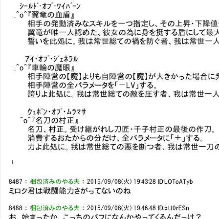
ｼｰﾙﾄﾞ･ｵﾌﾞ･ﾜｲﾊﾞｰﾝ
.＾o＾『翼竜の血盾』
相手の発動済みなスキルを一つ指定し、その上昇・下降値分
翼竜が唯一人認めた、彼女の為に身を挺する盾にして最大
誓いを此処に。我は常世総ての禍を防ぐ者、我は常世一人
ｱｲ・ｵﾌﾞ・ｼﾞｪﾈﾗﾙ
.＾o＾『車輪の魔眼』
相手陣営の【魔】よりも自陣営の【魔】が大きかった場合に
相手陣営の全パラメータを「－LV」する。
誇りよ此処に。我は常世総ての敵を圧す者、我は常世一人
ｳｪﾎﾟﾝ・ｵﾌﾞ・ﾑﾗﾏｻ
＾o＾『名刀の村正』
名刀、村正。受け継がれし刀匠・千子村正の最後の作刀。
消費するおたからの分だけ、全パラメータに「＋」する。
力よ此処に。我は常世総ての悪を断つ者、我は常世一刀の
┗━━━━━━━━━━━━━━━━━━━━━━━━━
8487
：
梱包済みのやる夫
：
2015/09/08(火) 19:43:28
ID:LOToATyb
ミロク君は戦闘能力さがってないのね
8488
：
梱包済みのやる夫
：
2015/09/08(火) 19:46:48
ID:ptt0rESn
お、始まったか。こっちのバフになんかやってくるんだっけ？