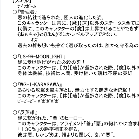
【スキル】
ﾅｲﾝﾎﾞｰﾙ
○『管理者』
悪の結社で造られた、怪人の進化した姿。
このキャラクターは常に、【魔】【運】以外のステータス全てに
代償に、このキャラクターの【魔】は上昇させることができず
《おもちゃ》と《ほん》でしかレベルアップできない。
ｷｽﾞ ｱｸ
過去の絆も想いも捨てて選び取ったのは、誰かを守る為の“
○『LS-99-MOONLIGHT』
絆に受け継げがれた必殺の刃！
このキャラクターは、【力】【速】が選択された際、【魔】以外
身体は機械、技術は人間、受け継いだ魂は不屈の英雄！
○『WG-1-KARASAWA』
あらゆる攻撃を撃ち落とし、無力化する慈悲なき銃撃！
このキャラクターは、【体】【速】が選択された際、【魔】以外
ﾋﾟｰﾋﾟｰﾋﾟｰ ﾎﾞﾎﾞﾎﾞﾎﾞﾎﾞ
○『反英雄』
絆に繋がれた、“悪”のヒーロー。
このキャラクターは、アライメント「善」「悪」の何れかに含ま
「＋３０％」の勝率補正を得る。
彼は悪。しかし彼は、誰よりも優しく、眩い“悪”。