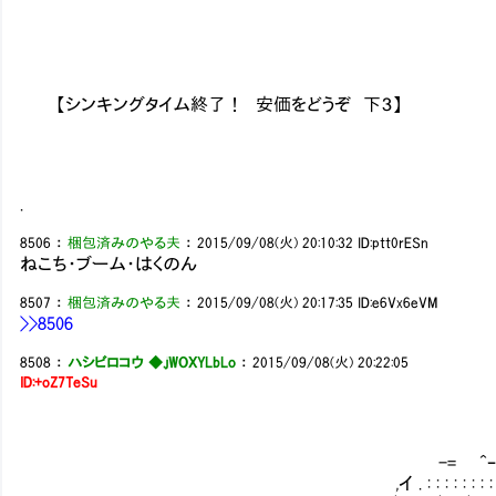
【シンキングタイム終了！ 安価をどうぞ 下３】
.
8506
：
梱包済みのやる夫
：
2015/09/08(火) 20:10:32
ID:ptt0rESn
ねこち・ブーム・はくのん
8507
：
梱包済みのやる夫
：
2015/09/08(火) 20:17:35
ID:e6Vx6eVM
>>8506
8508
：
ハシビロコウ ◆.jWOXYLbLo
：
2015/09/08(火) 20:22:05
ID:+oZ7TeSu
-= ^ｰ 
,イ . : : : : : : : : : . 