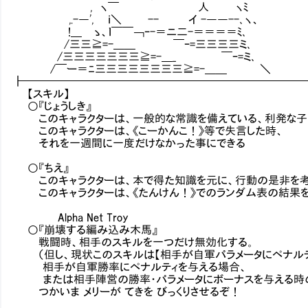
, ヽ￣ 人 ヽﾐ
,.-―', ｉ＼ -- イ -――--､ヽ、
!＿ ゝ、ｌ￣￣￢ｰ-＝ニ二-＝＝＝＝ﾐ､
/三三≧=-＿＿ ￣ｰ=三三三三ミ､
/三三三三三三三≧=-＿_ ￣ｰ=ミ､
/￣ー＝ﾆ三三三三三三三三≧=-＿＿ ＼
┣━━━━━━━━━━━━━━━━━━━━━━━━━
【スキル】
○『じょうしき』
このキャラクターは、一般的な常識を備えている、利発な子
このキャラクターは、《こーかんこ！》等で失言した時、
それを一週間に一度だけなかった事にできる
○『ちえ』
このキャラクターは、本で得た知識を元に、行動の是非を考
このキャラクターは、《たんけん！》でのランダム表の結果を
Alpha Net Troy
○『崩壊する編み込み木馬』
戦闘時、相手のスキルを一つだけ無効化する。
（但し、現状このスキルは【相手が自軍パラメータにペナルテ
相手が自軍勝率にペナルティを与える場合、
または相手陣営の勝率・パラメータにボーナスを与える時の
つかいま メリーが てきを びっくりさせるぞ！