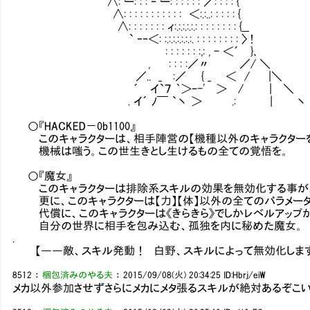
∧: ー: : : ‐ ー: : : : : : ／: : : : {
∧: : : : : : : : : : : ＜:.:..: : : : : {
∧: : : : : : : ィ:.:.:.:.:.: : : : : : : : {__
` ‐‐＜: :.:.:.:.:.:.:. : : : : : : : : 〉 !
Ⅵ: : : : : : :,: , - ＜´ }､
, Ⅵ: : : :／〃 ／/ ＼
／.. _Ⅵ:／ { _ ＜ / |＼
´ イ`７ ｀＞‐-' ＞ / | ＼
. イ´ ﾉ￣ `丶 ＞ .: | 丶
○『HACKED－0b1100』
このキャラクターは、相手陣営の【機種以外のキャラクターを
機械は嗤う。この世生きとし生けるもの全ての覚悟を。
○『魔女』
このキャラクターは排除系スキルの効果を無効化する事が
更に、このキャラクターは【力】【体】以外の全てのパラメータ
代償に、このキャラクターは《きらきら》でしかレベルアップ
自分の世界に相手を包み込む、孤独を内に秘めた魔女。
.
【――敵、スキル発動！ 白野、スキルによって無効化しま
8512
：
梱包済みのやる夫
：
2015/09/08(火) 20:34:25
ID:Hbrj/eiW
メカ以外参加させずさらにメカにメタ張るスキルが絶対あるぞこ