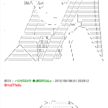
. |从∧ ﾞ､しﾊ ゝ-‐' /::::/:::::/:::::::::::::::::|::::|
〉 ゝ-' /::::/:::::/::::::::::::::::::::
/::ﾞ､ 、 /::::/:::::/:::::::::::::::::::::::l::::|
/::::::::.. ＿ /::::/:::::/ |:::::::::::::::::::::::l::::|
/::::::::::::.ヽ､ /:::/:::::/ |＿::::::::::::::::::l::::|
/:::::::::::/:::::::::｀ ー - , '::::/::::/==' __|:::::::::::::::::::l::::|
. /:::::::::::/:::::::::::::::::::::::r-/:::::::::::/ ／ ￣ヽ:::::::::::ｌ:::|
':::::::::::::i::::::::::::::::::::::__|/::::::::::./ r '´ ヽ:::::::::l::::|
/::::::::::::::ヽ::::::/ﾆ｀V_./:::::::::::::/,|/ ヽ::::::l::::|
(:::::::::::::::::::::ヽ/三ﾆﾐ./::::::::::::/./ l / ヽ::::l::::|
／＼::::::::::::::::::|三三ﾐ/::::::::::::/.〈 l ヽ|::::|
／:::::::::::＼:::::::::::::|三ﾆ,/::::::::::::/ミ/ l ヽ:::|
／::::::::::::::::::::::＼:::::::〈//./:::::::::::.///〉 l ヽ|
／:::::::::::::::::::::::::::::::::＼:::|｀'/:::::::::::/｀⌒´ l ヽ
.
8510
：
ハシビロコウ ◆.jWOXYLbLo
：
2015/09/08(火) 20:29:12
ID:+oZ7TeSu
＞ : :￣: : : : : : .ミヽ､
／: : : : ，: : : : : : : : : :ヽ ＼