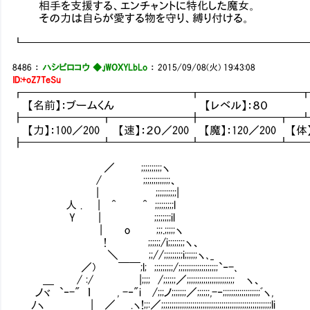
相手を支援する、エンチャントに特化した魔女。
その力は自らが愛する物を守り、縛り付ける。
┗━━━━━━━━━━━━━━━━━━━━━━━━━
8486
：
ハシビロコウ ◆.jWOXYLbLo
：
2015/09/08(火) 19:43:08
ID:+oZ7TeSu
┏━━━━━━━━━━━━━━━┳━━━━━━━━━
【名前】：ブームくん 【レベル】：８０ 【アライメ
┣━━━━━━━┳━━━━━━━╋━━━━━━━┳━
【力】：100／200 【速】：２０／200 【魔】：120／200 【体】：
┣━━━━━━━┻━━━━━━━┻━━━━━━━┻━
／ ;;;;;;;;;;ヽ
/ ;;;;;;;;;;;;;、
| ;;;;;;;;;;|
人 . | ^ ^ ;;;;;;;;;l
Y | ;;;;;;;;il
| o ;;;.;;;;;ヽ
! ;;;;;;/i;;;;;;;;ヽ、
＼ ;;//;;;;;;;;;i;;;;;;ヽ､_
／) ￣￣;l; ;;;;;;;;;/;;;;;;;;;;;;;;;;;;;`‐-､
＿ / :/ |;;;; /;;;;;;／;;;;;;;;;;;;;;;;;;;;;;; ヽ、
ノヾ `‐-" ｌ , -‐"i /;;;ノ;;;;;;;／;;;;;;,-‐;;;;;;;;;;;;;;;;;;ﾞヽ,
ﾉヽ | ／ .ヽ!;;:／;;;;;;;;;;;;;;;;;;;;;;;;;;;;;;;;;;;;;;;;;;;;;;;;;;;;;li