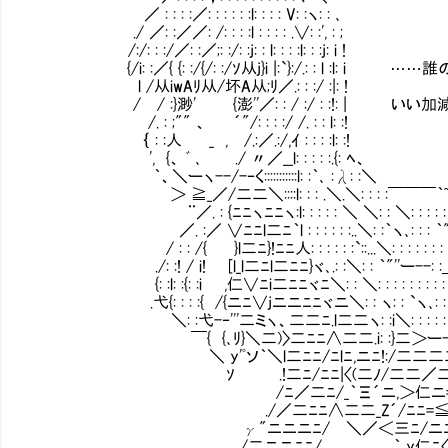
／ : : : :／: : : : : :l: : : : V: :ヽ: : ､
./ ／: :／／: /: : : :l : : : : .∨: :', : ;
/:/: : :/／: :／;: :/: :j: : l: : : :l: : :j: i !
{/i: :／{ {: :/{/: :/ｿ从j}i |:`}:/.: : l :l
l /从iwAﾘ从/坏A从;ﾘ／.: : :/ :|: !
/ / :}渺' {澎''／: : / :/ : :!: | いい加
/. : ;"" 、 ´"/: : : :/ /. : : l: :!
｛ : :人 _ , /.:／.:/,ｲ : : : :l: :!
', {、 ﾞ ､ ./ 〃／__l: : : : :.{: ﾍ、
｀、＼ーヽ--/-‐く:::::::::::l: :｀､ :λ: :＼
＞ ≧_／/二二＼::::l: : : .＼.＼: : : :￣￣￣｀~"
¨／. : {ﾆﾆヽﾆﾆヽ:l: : : : : ＼ ＼: : ＼: : : : : : 
／. :／ ∨ﾆﾆl二ﾆ｀l : : : : : :..＼: :｀ヽ､: : : ｀"'''ー--: :
/ : : /{ }l二ﾆ}!ﾆﾆ人: : : : : :`::...＼: : : : : : : : : : : : 
./: :! / i! [l_l二ﾆl二ﾆﾆ}ヾ､.: :＼: : ｀"''ー--: :＿: : : : 
{: :l: :{: :i ,仁∨ﾆi二ﾆﾆヾﾆ＼: : ＼: : : : : : : : : : :.￣｀`ヽ
.弋{: : : :{ /{ニﾆ∨jニニﾆﾆヾニ＼: : ヽ: : `ヽ､: : : : : : : :
＼: :弋-‐'''二ミヽ、二二ﾆ.l二二ヽ: :i＼: : : : : : : : : : : : :
￣{ {､ﾘ}＼二)〉二ﾆﾆ∧二二.i: :}二＞ー-_:.:_: : : :｀ヽ､
＼ y'ﾟソ｀＼l二ﾆﾆ/ﾆlﾆ,ニﾆ!:/二二二二ﾆ＞､＼: :
ｿ .!二ﾆ/ﾆﾆ|〈(二ﾉ/二二／二ﾆﾆ≧＼ヽ'
/ﾆ／二ﾆ/_｀Ξ´ニ,＞仁ニ=仁ｰ=彡) 
./／二ﾆﾆ∧二二_Z´/ﾆﾆ=≦ニﾆ＼ニ´
γ"ニニニﾆ/ ＼／＜三ﾆ/ニﾆﾄ､ﾆﾆ＼二
/二ニニﾆﾆ/ ｀ y仁ﾆ〈ﾆﾆヾ二ﾆヽ