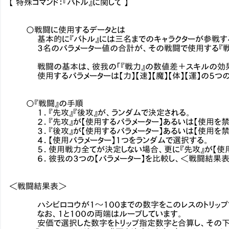
【 特殊コマンド：『バトル』に関して 】
○戦闘に使用するデータとは
基本的に『バトル』には三名までのキャラクターが参戦する
３名のパラメーター値の合計が、その戦闘で使用する『戦力
戦闘の基本は、彼我の「『戦力』の数値差＋スキルの効果」を
使用するパラメーターは【力】【速】【魔】【体】【運】の５つの
○『戦闘』の手順
１．『先攻』『後攻』が、ランダムで決定される。
２．『先攻』が【使用するパラメーター】あるいは【使用を禁じ
３．『後攻』が【使用するパラメーター】あるいは【使用を禁じ
４．【使用パラメーター】１つをランダムで選択する。
５．使用戦力全てが決定しない場合、更に『先攻』が【使用す
６．彼我の３つの【パラメーター】を比較し、＜戦闘結果表
＜戦闘結果表＞
ハシビロコウが１～１００までの数字をこのレスのトリップ
なお、１と１００の両端はループしています。
安価で選択した数字をトリップ指定数字と合算し、その下