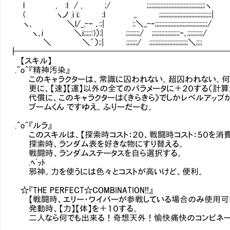
l , :l / , ;/ ;;;;;;;;;;;;;;;;;;;;;;;;;;;;;;;;;;;;;;ヽ
( ヽノ .i i; ;l ,, ;;;;;;;;;;;;;;;;;;;;;;;;;;;;;;;;;;|
ヽ､ ＼l/_,-‐ ､:;| :;＼,,-‐;;;;;;;;;;;;;;;;;;;;;;;;;;;;;;;;;;/
ヽ､i ＼i;;;;;:)）;| ;;;;;;;;;/ ;;;;;;;;;;;;;;;;;;‐､;;;;;;;;;;/
＼ ＼´）;;| ;;;;;;;/ ;;;;;;;;;;;;;;;;;;;;;;;;;＼;;;;
┣━━━━━━━━━━━━━━━━━━━━━━━━━
【スキル】
.＾o＾『精神汚染』
このキャラクターは、常識に囚われない。超囚われない。何
更に、【速】【運】以外の全てのパラメータに＋２０する（計算
代償に、このキャラクターは《きらきら》でしかレベルアップ
ブームくん ですゆえ。ふりーだーむ。
.＾o＾『ルラ』
このスキルは、【探索時コスト：２０、戦闘時コスト：５０を消
探索時、ランダム表を好きな物にすり替える。
戦闘時、ランダムステータスを自ら選択する。
.ﾍﾟｯﾄ
邪神。力を使うには色々とコストが高いけど、便利。
☆『THE PERFECT☆COMBINATION!!』
【戦闘時、エリー・ワイバーが参戦している場合のみ使用可
発動時、【力】【体】を＋１０する。
二人なら何でも出来る！奇想天外！愉快痛快のコンビネー