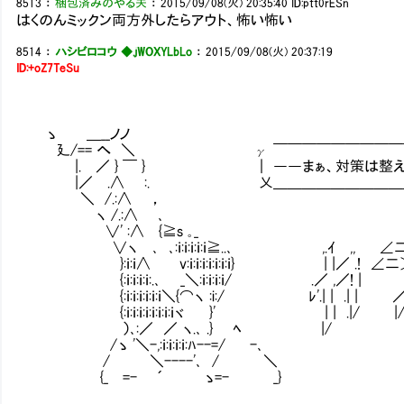
8513
：
梱包済みのやる夫
：
2015/09/08(火) 20:35:40
ID:ptt0rESn
はくのんミックン両方外したらアウト、怖い怖い
8514
：
ハシビロコウ ◆.jWOXYLbLo
：
2015/09/08(火) 20:37:19
ID:+oZ7TeSu
ゝ ＿__ノノ
廴/== へ ＼ γ ￣￣￣￣￣￣￣￣￣￣
|. ／ } ￣ } ｜ ――まぁ、対策は整えて
|／ .∧ :. 乂＿＿＿＿＿＿＿＿＿＿
＼ /.:∧ ，
ヽ /.:∧ ､
∨' :∧ {≧s ｡_ /
∨ヽ ､ ､:ｉ:ｉ:ｉ:ｉ:ｉ≧..､ ,.ｲ ,, ∠二
}:ｉ:ｉ∧ v:ｉ:ｉ:ｉ:ｉ:ｉ:ｉ:ｉ} | |／ .
{:ｉ:ｉ:ｉ:ｉ:.､ _＼:ｉ:ｉ:ｉ:ｉ/ .／ ,／! 
{:ｉ:ｉ:ｉ:ｉ:ｉ:ｉ＼{⌒ヽ :i:/ ﾚ'.| | .| | ／／
{:ｉ:ｉ:ｉ:ｉ:ｉ:ｉ:ｉ:ｉヾ }' | | .|/ |
）､:／ ／ ヽ.､ .} ﾍ |/
/ゝ '＼-,:ｉ:ｉ:ｉ:ｉ:ﾊ--=/ -､
/ ＼----'､ / ＼
{_ =- ´ ゝ=- _}