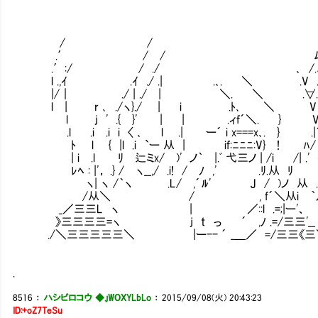
/ /
.′ / / ﾑ 
.′:/ / ./ ､ /.ﾑ
l .,ｲ .ｲ ./ .| .､. ＼ .V .ﾑ 
|/｜ ./ | ./ | ＼. ＼ .∀.ﾉ| 
l | r ､ ./ヽ}./ | i .ﾄ､ ＼ V ,
l j ' .{ }' | | .ィf´＼. } V.,
.l .i .i i 〈 ､ l .| ー´ i x===x､. } .|
ﾄ l { |l .i `ー 从 | if:ﾆﾆﾆ:V} !
| i .l ﾘ 辷ミx/ )' ノ｀ |.ﾞ 弋三ノ | /i /| .' 
ﾚﾍ : |'， .} / ヽ__,/ .i! / ﾉ ,' .ﾘ
ヽ| ヽ /｀ヽ .L/ ,´ﾙ' J / )ノ 从 .
/从＼ / , f´＼从i ｀
_／三三L ヽ | ／::l .=;|ー'、
》三三三三=ヽ j t っ ´ ,ﾉ .=/三三'__
./＼三三三三三＼ |ー-- ´ _＿／ =/三三《三
.
8516
：
ハシビロコウ ◆.jWOXYLbLo
：
2015/09/08(火) 20:43:23
ID:+oZ7TeSu