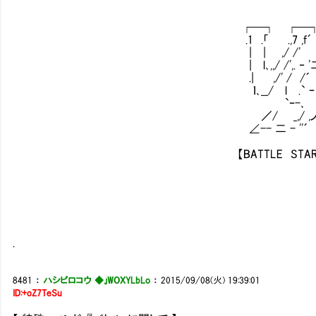
┌─┐ ┌─
.1 .「 .,7 ,f´
| | ,/ /'
| l､,,/ /',. ‐ '二
.| ,/' / /´ 
ｌ､__/ l .` ｰ 
`ｰ-､ 
／/ _,/ ,
∠-- 二 - ''´
【BATTLE START!!
.
8481
：
ハシビロコウ ◆.jWOXYLbLo
：
2015/09/08(火) 19:39:01
ID:+oZ7TeSu