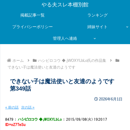
やる夫スレ本棚別館
掲載記事一覧
ランキング
プライバシーポリシー
姉妹サイト
管理人へ連絡
ホーム
ハシビロコウ ◆.jWOXYLbLo氏の作品集
できない子は魔法使いと友達のようです
できない子は魔法使いと友達のようです
第349話
2026年6月1日
« 前の話
次の話 »
8479
：
ハシビロコウ ◆.jWOXYLbLo
：
2015/09/08(火) 19:20:17
ID:+oZ7TeSu