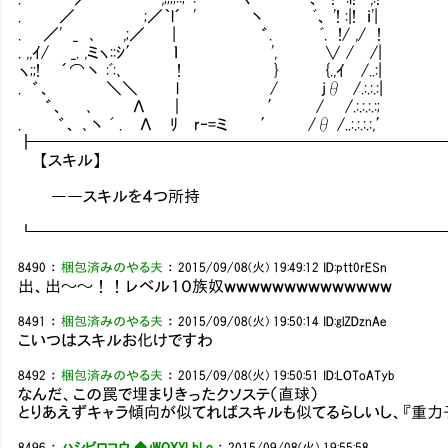
. ／ ;／｀l´ ' 丶 ﾞ、 '! :|! ｉ'|
. ／' _ ､ ,;／ | ゛. ﾞ. !/ ,/ !
. ,,ｲ/ _. ,ミヽ::ｼ′ ｌ ', ∨ / /|
ヽ;;! ´⌒丶 :ﾞ:､ ! } {.,ｲ /..:|
. ゛、 ＼＼ l / jθ /.:.:.:|
゛、 ､ Λ ｜ ′ / /.:.:.:.:;
. ゛、 ､丶 ﾞ . Λ ﾘ r‐=ミ ′ /θ /..:.:.:.:,′
┣━━━━━━━━━━━━━━━━━━━━━━━━━
【スキル】
――スキルを４つ所持
┗━━━━━━━━━━━━━━━━━━━━━━━━━
8490
：
梱包済みのやる夫
：
2015/09/08(火) 19:49:12
ID:ptt0rESn
出、出～～！！レベル１０族奴ｗｗｗｗｗｗｗｗｗｗｗｗｗｗ
8491
：
梱包済みのやる夫
：
2015/09/08(火) 19:50:14
ID:glZDznAe
こいつはスキルお化けですわ
8492
：
梱包済みのやる夫
：
2015/09/08(火) 19:50:51
ID:LOToATyb
なんだ、この罠で埋まりきったクソステ（直球）
とりあえずキャラ傾向が似てればスキルも似てるらしいし、『重
8496
：
ハシビロコウ ◆.jWOXYLbLo
：
2015/09/08(火) 19:55:58