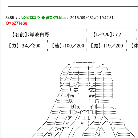
┗━━━━━━━━━━━━━━━━━━━━━━━━━
8485
：
ハシビロコウ ◆.jWOXYLbLo
：
2015/09/08(火) 19:42:51
ID:+oZ7TeSu
┏━━━━━━━━━━━━━━━┳━━━━━━━━━
【名前】：岸波白野 【レベル】：７７ 【アラ
┣━━━━━━━┳━━━━━━━╋━━━━━━━┳━
【力】：３４／200 【速】：100／200 【魔】：119／200 【体
┣━━━━━━━┻━━━━━━━┻━━━━━━━┻━
_ -‐―――- _
／:/::::::::::::::::::i:::'，:::'，::ヽ
/::::/:::/::::!:::::::: |:::::，::::'，::::::.
{:: /:::/::::::|::::::::::|::::::ｉ:::::::ｉ:::::::::.
{:/:::::{__::/{::::::::::廴::|:::::::|:::::::::|
/:::::::{「 芯 ￣ f芯}:::::::|:::::::::|
/::{::::小w ' ww}:::::::|:::::::::|
/::: |::::::圦 --- ' 爪::::::::::Ⅵ
/:::::::::::::::|iｌ介s｡ イｉｌ|::::::|::::::::::.，
/:::::::/:::::: 川＞イ⌒T^Lｌ|::::::|:::::::::::::.，
/:::::::/:::::::/ア // j__L 7:::::/＼:::::::::::.，
／:::::::/:::::::/〃／ 〃 }／:::::/／^∨::::::::::.，
. ／:::::::／:＞ｧｱ⌒ / ／ .／:::::: /∧ ∨::::::::::＼
.／:::::::／::Y ／/ / / /:::::::::::∧{ '， ∨:::::::::::::＼