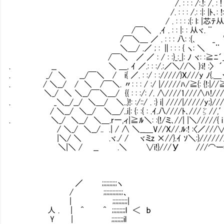
/. : : : /:.!: /. : ! : ﾍ: ､
/. : : : /.: :|: |ﾄ､: !:ヾ. i!:}
/ . : : : ;{: l: |芯ﾃ从ｿ-ﾙ':
/￣＼ ,ｲ . : : |: : 从ヾ. ¨ 乞
/￣＼＿ ／ . : : : 八: :{､ _ ' /ｲ
＼＿/ .／ ; : ∥: : : { ヽ: ＼ ¨ .ｲ: :
/￣＼ ／ ／ : / : :}_:_|: ﾉ ヾ: :≧ﾆ´_: |ヾ
. __ ＼ ＿, ｲ ／.: : :/.:／＼//＼ }:i! :〉 ´ V､ }
. _/ ＼ __/￣＼ / i{ ／. : :/ : ://///}X///y ﾉ{.＿ヽ }
. / ＼__/ / ＼ /￣＼. 〃: : : / :/ |/////ﾊ/≧{: {!:|
＼_/ ＼ ＼__/￣＼＿/ {{ : : :/: /. ∧////1///∧ﾊ!///.八
. _＼__/__/ ＼＿/ ＼..}!: :/::/ . :} i| ////|/////y;}/// }!ヽ/{
/ ＼__/ ＼__/ ＼＿/..i|: {: :{ : .ｲ.八////ﾄ､///ζ//,′ｲ|
. ＼_/ ＼__/ ＼＿.r一,ィ|≧ﾙ＼: :{!/ミ､//| |＼/////{ i / |ﾙ
/ ＼_/ ＼__/.. .| / ∧ ＼__＿V//X//.ﾙ:! :〈／///
|＼/ ＼ .ヾ./ / ヾミz ×//}.ｲ ｿ＼:}////////
＼|＼ / __ .＼ ∨i!}///У ///⌒ー=≡
／ ;;;;;;;;;;ヽ
/ ;;;;;;;;;;;;;、
| ;;;;;;;;;;|
人 . | ^ ^ ;;;;;;;;;l ＜ ｂ
Y | ;;;;;;;;il