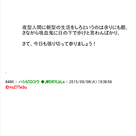
夜型人間に朝型の生活をしろというのは余りにも酷。
さながら吸血鬼に日の下で歩けと言わんばかり。
さて、今日も張り切って参りましょう！
.
8480
：
ハシビロコウ ◆.jWOXYLbLo
：
2015/09/08(火) 19:36:56
ID:+oZ7TeSu