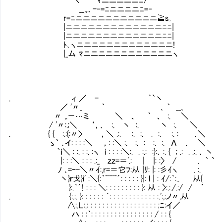
__,,.. -‐=ﾆニニニニﾆ=‐
r=ﾆニニニニニニニニニニニ≧s｡
|ニニニニニニニニニニニニニﾆﾆ|
|ニニニニニニニニニニニニニﾆﾆ|
ﾄ､ヽニニニニニニニニニニニニニ!
|_ム ﾏニニニニニニニニニニニニヽ
. ィ ／ - ｀`丶
／ '〃_ ｀ ､ ｀ __､
〃 ,.－…ミ ＼ 、 ｀ 、 :. ＼
/ '〃:.;＼ ‘，､ :. 丶 :. 丶 :. ＼
. { {Ⅵ:.:{:〃> ，＼ .:. :. :. . :. :. : ､＼
ゝ｀ ､イ: : : :＼ ，: :＼ :. :. : :. :. ΛⅥ. ＼
｀ｉ＼ : :. : :. :ヽ i : : : :＼:. . :.: :}:､ :. { ; .: . .:. ､ 丶
|: : :＼ : : : .:_Ⅵｚｚ=＝'.:Ⅵ｜ |: :〉Ⅵ/ . ｀ `
ﾉ ､=ｰ-＼〃ｲ:,r=＝它ﾌ:从 |ﾘ: |: :彡ｲヽ . :.
丶}ｒ戈}i' :＼{:｀¨¨¨´: : : : : }|: l | : ｲ/:｀:..Ⅴ
}:.｀´! : : : ＼: : : : : : : : : }: 从 : 〉:.:./.:/ / ｀
. {:.:. }: : : : : : ｀: : : : : : : : : : : : 
∧:.Ｌ:.: : : : : : : : : : : : : : : : : : ;ﾆ:イ／
ハ : :｀: : : : : : : : : : : : : : : : 