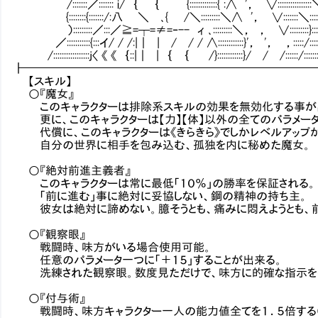
/:::::::／::::::: i/ ｛ ｛ {:::::::::::::{ :∧ '， ∨:::::::::::::::
{::::::::{:::::::/:八 ＼ ､{ /＼:::::::::＼∧ '， ∨:::::::＼::::
）:::::::::／:::／≧=┬=≠=‐-- ィ ､:::::::::＼， ， ∨:::::::::}:::::::
／:::::::::::{:::イ/ / /:|｜ | / / / ∧::::::::::::}'， '， ，:::::/::::::
/:::::::::::::::::j〈 《 《 ｛::|｜ | ｛ ｛ /}::::::::::::}/ / /::::::/:::::::
┣━━━━━━━━━━━━━━━━━━━━━━━━━
【スキル】
○『魔女』
このキャラクターは排除系スキルの効果を無効化する事が
更に、このキャラクターは【力】【体】以外の全てのパラメータ
代償に、このキャラクターは《きらきら》でしかレベルアップ
自分の世界に相手を包み込む、孤独を内に秘めた魔女。
○『絶対前進主義者』
このキャラクターは常に最低「１０％」の勝率を保証される。
「前に進む」事に絶対に妥協しない、鋼の精神の持ち主。
彼女は絶対に諦めない。臆そうとも、痛みに悶えようとも、
○『観察眼』
戦闘時、味方がいる場合使用可能。
任意のパラメータ一つに「＋１５」することが出来る。
洗練された観察眼。数度見ただけで、味方に的確な指示を
○『付与術』
戦闘時、味方キャラクター一人の能力値全てを１．５倍する（