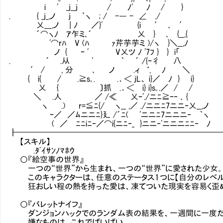
i ' _j__j / ﾉ' ﾉ / }
. { _j_,ノ jⅥ ｀ヽ ; / -― - ∠ ./
乂___,ノ | ﾉ ／}' {i ′ ､ ′
´⌒ヽﾉ ｱ乍ミ､´ 乂 } ､ {__,{
'⌒rﾊ V (ﾊ ｧ芹芋芋ミ )/ヽ }＼__,ﾉ
ノ { ｰ ' V乂ツ ﾉ '7ﾌ } } i「
. ´ .从 ' ｀ ´ /{ｰ彳 八
′ / , 分 ､ ノ .ィ ‘, ﾉ ＼
{ i{ / .≧s｡. .．＜ jL、 i}／ ﾉ } i}
乂 { 〕抓 .．＜ i} i}s｡.／ / /
＼ .人 ／ /≪ 乂ｰ'./ニﾆ≧ｰ‐ ､ {
ヽ .) r=≦ﾆ{/ ヽ__ ,／ ./ニニﾆ7ニニ‐乂__,ノ
ｰ／ ／ﾑニニﾆ}廴 /´ﾆ( 'ニニﾆ7ニニニ‐ ｀ヽ
( ／ ﾆﾆiﾆ‐／⌒i{ニﾆ‐_ }ニニ‐'ニニニﾆﾆ‐ ﾉ
┣━━━━━━━━━━━━━━━━━━━━━━━━━
【スキル】
.ﾀﾞｲｻﾝﾉﾏﾎｳ
○『絵空事の世界』
一つの“世界”から生まれ、一つの“世界”に愛された少女
このキャラクターは、任意のステータス１つに【自分のレベル
狂おしい程の熱を持った愛は、凍てついた現実を容易く歪
○『パレットナイフ』
ダンジョンハックでのランダム表の結果を、一週間に一度だ
嫌なものは、これでばいばい。