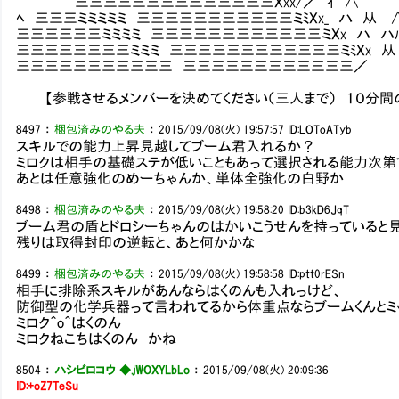
三三三三三三三三三三三三三三Xxx/／ ｲ ∧
ﾍ 三三三ミミミミミ 三三三三三三三三三三三ミﾐXx_ ハ
三三三三三三ミミミミ 三三三三三三三三三三三三ミXx 
三三三三三三三三ミミミ 三三三三三三三三三三三三ミﾐXx 从
三三三三三三三三三三三 三三三三三三三三三三三三／
【参戦させるメンバーを決めてください（三人まで） １０分間
8497
：
梱包済みのやる夫
：
2015/09/08(火) 19:57:57
ID:LOToATyb
スキルでの能力上昇見越してブーム君入れるか？
ミロクは相手の基礎ステが低いこともあって選択される能力次第
あとは任意強化のめーちゃんか、単体全強化の白野か
8498
：
梱包済みのやる夫
：
2015/09/08(火) 19:58:20
ID:b3kD6JqT
ブーム君の盾とドロシーちゃんのはかいこうせんを持っていると
残りは取得封印の逆転と、あと何かかな
8499
：
梱包済みのやる夫
：
2015/09/08(火) 19:58:58
ID:ptt0rESn
相手に排除系スキルがあんならはくのんも入れっけど、
防御型の化学兵器って言われてるから体重点ならブームくんとミ
ミロク＾o＾はくのん
ミロクねこちはくのん かね
8504
：
ハシビロコウ ◆.jWOXYLbLo
：
2015/09/08(火) 20:09:36
ID:+oZ7TeSu