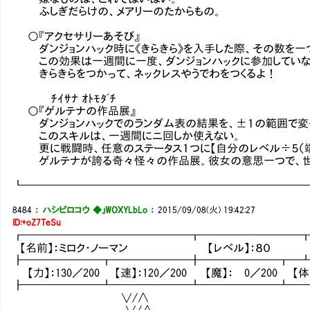
ふしぎだらけの、メアリーのたからもの。
○『アクセサリーあそび』
ダンジョンハック時に《きらきら》を入手した際、その数を一
この効果は一週間に一度、ダンジョンハックに参加していな
きらきらをつかって、ネックレスやうでわをつくるよ！
ﾁｲｻﾅ ｵﾄﾓﾀﾞﾁ
○『ゲルテナの作品展』
ダンジョンハックでのランダム表の結果を、±１の範囲で変化
このスキルは、一週間にニ回しか使えない。
更に戦闘時、任意のステータス１つに【自分のレベル÷５（端
ゲルテナが誇る奇々怪々の作品展。彼女の意思一つで、世
┗━━━━━━━━━━━━━━━━━━━━━━━━━
8484
：
ハシビロコウ ◆.jWOXYLbLo
：
2015/09/08(火) 19:42:27
ID:+oZ7TeSu
┏━━━━━━━━━━━━━━━┳━━━━━━━━━
【名前】：ミロク・ノーマン 【レベル】：８０ 【アラ
┣━━━━━━━┳━━━━━━━╋━━━━━━━┳━
【力】：130／200 【速】：120／200 【魔】： 0／200 【体】
┣━━━━━━━┻━━━━━━━┻━━━━━━━┻━
∨/∧
∨/∧