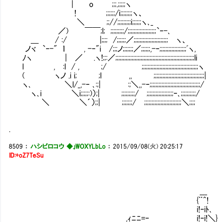
| o ;;;.;;;;;ヽ
! ;;;;;;/i;;;;;;;;ヽ、
＼ ;;//;;;;;;;;;i;;;;;;ヽ､_
／) ￣￣;l; ;;;;;;;;;/;;;;;;;;;;;;;;;;;;;`‐-､
＿ / :/ |;;;; /;;;;;;／;;;;;;;;;;;;;;;;;;;;;;; ヽ、
ノヾ `‐-" ｌ , -‐"i /;;;ノ;;;;;;;／;;;;;;,-‐;;;;;;;;;;;;;;;;;;ﾞヽ,
ﾉヽ | ／ .ヽ!;;:／;;;;;;;;;;;;;;;;;;;;;;;;;;;;;;;;;;;;;;;;;;;;;;;;;;;;;li
l , :l / , ;/ ;;;;;;;;;;;;;;;;;;;;;;;;;;;;;;;;;;;;;;ヽ
( ヽノ .i i; ;l ,, ;;;;;;;;;;;;;;;;;;;;;;;;;;;;;;;;;;|
ヽ､ ＼l/_,-‐ ､:;| :;＼,,-‐;;;;;;;;;;;;;;;;;;;;;;;;;;;;;;;;;;/
ヽ､i ＼i;;;;;:)）;| ;;;;;;;;;/ ;;;;;;;;;;;;;;;;;;‐､;;;;;;;;;;/
＼ ＼´）;;| ;;;;;;;/ ;;;;;;;;;;;;;;;;;;;;;;;;;＼;;;;
.
8509
：
ハシビロコウ ◆.jWOXYLbLo
：
2015/09/08(火) 20:25:17
ID:+oZ7TeSu
___
{¨＾!
i!‐iﾄ､
,ｨﾆﾆ=‐ i!‐i!＼}