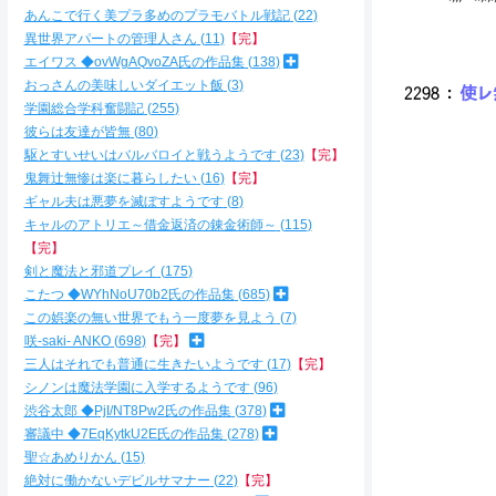
.
あんこで行く美プラ多めのプラモバトル戦記
22
.,,, 
異世界アパートの管理人さん
11
【完】
.,
エイワス ◆ovWgAQvoZA氏の作品集
138
おっさんの美味しいダイエット飯
3
2298
：
使レ無
学園総合学科奮闘記
255
彼らは友達が皆無
80
駆とすいせいはバルバロイと戦うようです
23
【完】
鬼舞辻無惨は楽に暮らしたい
16
【完】
ギャル夫は悪夢を滅ぼすようです
8
,,
キャルのアトリエ～借金返済の錬金術師～
115
i
【完】
i
剣と魔法と邪道プレイ
175
こたつ ◆WYhNoU70b2氏の作品集
685
この娯楽の無い世界でもう一度夢を見よう
7
咲-saki- ANKO
698
【完】
三人はそれでも普通に生きたいようです
17
【完】
i
シノンは魔法学園に入学するようです
96
i
渋谷太郎 ◆PjI/NT8Pw2氏の作品集
378
i,
審議中 ◆7EqKytkU2E氏の作品集
278
聖☆あめりかん
15
絶対に働かないデビルサマナー
22
【完】