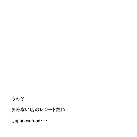
ん？
のレシートだね
sefood・・・