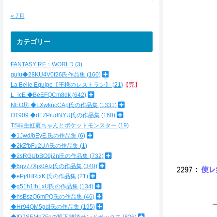
|／ .／
| ／.
« 7月
|｜ |:
|..| 
|..|
カテゴリー
|..| _|:
| ￣￣￣ .
FANTASY RE：WORLD
3
|. ...∥
""""
gulu◆28KU4V0f26氏作品集
160
La Belle Equipe【王様のレストラン】
21
【完】
～ 
L_icE ◆BeEFQCm8dk
642
s
NEO坊 ◆LXwkncCAp氏の作品集
1331
OT909 ◆dFZPiudNYU氏の作品集
160
私
TS転生虹夏ちゃんとポケットモンスター
19
メ
◆1Jwd/bEyE.氏の作品集
6
◆2kZfbFu2UA氏の作品集
1
◆2sRGUbBO9j2n氏の作品集
732
◆6qv77Xjx0Afz氏の作品集
340
2297
：
使レ無
◆ePj4HRjxK 氏の作品集
21
◆g51h1lhLxU氏の作品集
134
◆hsBszQ6mPQ氏の作品集
46
一般
◆Hr94QM5gdI氏の作品集
195