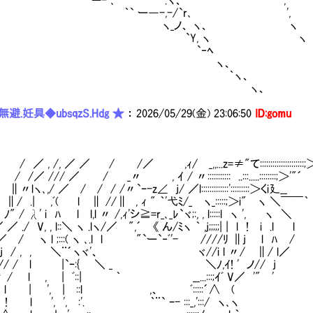
ー- ､ .ヽ、 ',
` ー―-,-/`r､ ',
ヽ_ノ、 ヽ、 ヽ
`Y, ヽ ヽ
`‐ﾍ
ヽ、
｀ヽ、
ヽ、
避.妊具◆ubsqzS.Hdg ★
：
2026/05/29(金) 23:06:50
ID:gomu
, /, ／ ／ / /／ ,ｨ/ _,,...z=≠"て:::::::::::::::::::::;＞
/// ／ / _〃 , ｲ / 〃::::::::::: ..:::.....::::::::;＞'"´
ヽ､,/ ／ / / / /〃`ｰ-z∠ j/ ／l:::::::::::::':::::::::＞くi廴__
 .| ,ﾞ( l ∥ //∥ , ｨ " ｀'弋ﾐ/_ ヽ_:::::;＞i" ヽ ＼￣￣｀
λ' i ﾊ l l,l 〃 /,ｨ'シ≧=r_､_ﾚ`ヾ;:, , l:::::l ヽ ', ヽ ＼
/ V, , l::＼ ヽ .lヽ/／ ",´ 《 ん/ﾐヽ ｀ ,j;;;;;| | l ! i .l l
 .／ / ヽ l ;:::( ヽ ､.l l "`ー`‐ﾞ'- ////ﾘ ∥j l ﾊ /
 / , , ＼¨´ヽヾ'、 ヾ//i l 〃/ ∥/ l／
// / l |`ｰ:{ ＼ _ ＼ﾉ,ｲ! ' ノ// j
 l , | ﾞ::| ｀ __...:::;ｲﾞ V／ '" '
 l | ', | ::l ,、 ﾞ:::::´∧ (
.i ! l ', ', :'. ｀¨` ｰ- :::_,':::/ ヽ､ヽ