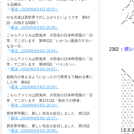
∧∧ 
５品種目」
.／ ﾚ
匿名（2026年8月4日 20:52）
." ,
/∠¨'
やる夫達は異世界でのし上がりたいようです 第63
／´ ヽl
話：白熱する戦闘！
l .
匿名（2026年8月4日 20:35）
ﾚ ＞
こちらアメリカは西海岸、片田舎の日本料理屋の「日
＞､:
常」でございます 第962話「いかつい議員のマヨい
なる一日」
2302
：
使レ無
匿名（2026年8月4日 19:54）
こちらアメリカは西海岸、片田舎の日本料理屋の「日
常」でございます 第960話「パイ♪タン♪」
匿名（2026年8月4日 19:42）
＼
ﾞ:,゛＼
超能力が使えるようになったので限界まで極める事に
ﾞ:
した件 第6話
ﾞ:,゛:,
匿名（2026年8月4日 19:20）
ﾞ:,゛:
こちらアメリカは西海岸、片田舎の日本料理屋の「日
ﾞ:,゛:,ﾞ
常」でございます 第1211話「初めての帰省」
ﾞ:,゛:,ﾞ:
匿名（2026年8月4日 19:19）
ﾞ:,゛:,ﾞ
異世界学園に、新しい先生が赴任しました 第12話
ﾞ:,゛:
匿名（2026年8月4日 18:17）
ﾞ:,゛:
ﾞ:,゛
異世界学園に、新しい先生が赴任しました 第10話
[エエ
匿名（2026年8月4日 18:09）