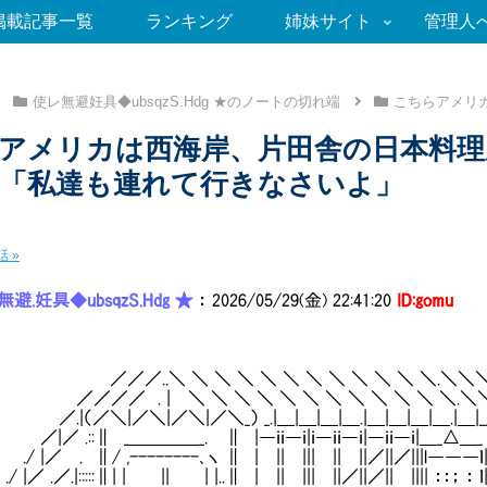
掲載記事一覧
ランキング
姉妹サイト
管理人
使レ無避妊具◆ubsqzS.Hdg ★のノートの切れ端
こちらアメリ
アメリカは西海岸、片田舎の日本料理
4話「私達も連れて行きなさいよ」
 »
避.妊具◆ubsqzS.Hdg ★
：
2026/05/29(金) 22:41:20
ID:gomu
／..＼ ＼ ＼ ＼ ＼ ＼ ＼ ＼ ＼ ＼ ＼ ＼.＼＼
／ . | ＼ ＼ ＼ ＼ ＼ ＼ ＼ ＼ ＼ ＼ ＼ ＼.＼
（／＼|／＼|／＼|／＼_） _.|＿|＿|＿|＿.|＿|＿|＿|＿.|＿|___
.::∥ _＿＿＿＿_. ∥ |―ｉｉ―ｉ|ｉ―ｉｉ―ｉ|―ｉｉ―ｉ|＿_△＿_ |. . .
／ . ∥/ ,--------､ヽ ∥ | || ||| || ||／||／|||l―――ｌ
 .／.|:::::∥| | || | |..∥ | || ||| ||／||／|| |||| ：：； ： ｌ