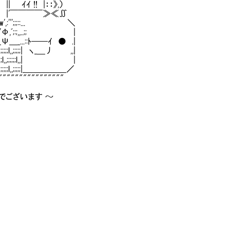
 || ｲｲ !! |：：》,）
≡≡ｌ| |'￣￣￣￣≫≪∬
:'w',:''';;;::... ＼
;;:;'Φ,ﾞ;:;,,..;; |
_Ψ＿_...::ﾄ──ｲ ● .|
;;l,,;;;;;;l,,;;;;;| ヽ_＿丿 ,,|
;;l,,;;;;;;l,,;;;;;;l,,| |
l,,;;;;;;l,,;;;;;|_＿＿＿＿＿／
"""""""""""""""
ございます ～