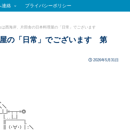
へ連絡
プライバシーポリシー
カは西海岸、片田舎の日本料理屋の「日常」でございます
屋の「日常」でございます 第
2026年5月31日
＼
＼＼
|__|=┬┬=◎
 |....|
| ||￣￣￣￣|,
| || (・∀・) ｜::＼