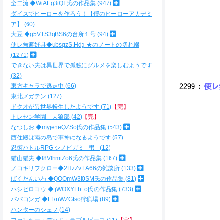
全二流 ◆WiAEg3iQI.氏の作品集
947
ダイスでヒーローを作ろう！【僕のヒーローアカデミ
ア】
60
大豆 ◆g5VTS3qBS6の台所１号
94
使レ無避妊具◆ubsqzS.Hdg ★のノートの切れ端
ﾞ
1271
できない夫は異世界で孤独にグルメを楽しむようです
32
東方キャラで逃走中
66
2299
：
使レ無
東北メガテン
127
ドクオが異世界転生したようです
71
【完】
トレセン学園 人狼部
42
【完】
､
なつしお ◆myjeheQZSo氏の作品集
543
,
西住殿は南の島で軍神になるようです
57
,
忍術バトルRPG シノビガミ - 弔 -
12
i
/ 
猫山猫夫 ◆l8VIhmtZo6氏の作品集
167
ム,'
ノコギリフクロー◆2HzZvIFA66の雑談所
133
ﾘ 
ばくだんいわ ◆QOOmW3I0SM氏の作品集
81
ﾙ 
ハシビロコウ ◆.jWOXYLbLo氏の作品集
733
ﾚi
ババコンガ ◆Ff7nWZGtso狩猟場
89
ﾘ
ハンターのシェフ
14
ﾚ