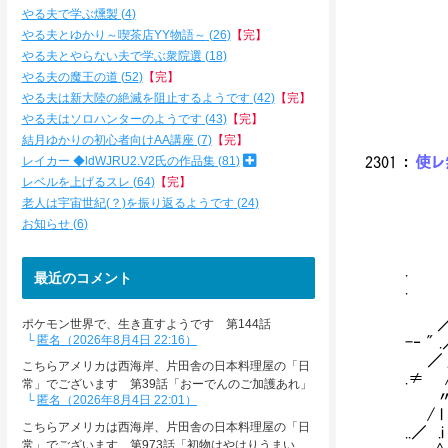
｀
やる夫で学ぶ燻製
4
｀
やる夫とゆかり～喫茶店YY物語～
26
【完】
やる夫とやらない夫で学ぶ衆院選
18
やる夫の魔王の道
52
【完】
やる夫は新大陸の絶滅を阻止するようです
42
【完】
やる夫はソロハンターのようです
43
【完】
結月ゆかりの初心者向けAA講座
7
【完】
レイカー ◆ldWJRU2.V2氏の作品集
81
2301
：
使レ無
レベルを上げるスレ
64
【完】
老人は宇宙世紀(？)を振り返るようです
24
お知らせ
6
/ ／ 
/ /／ 
. ∥〃l
最近のコメント
. ∥/
ﾉ" / 
／ ／ .
ポケモン世界で、生き直すようです 第144話
匿名（2026年8月4日 22:16）
-‐ "
／ j
こちらアメリカは西海岸、片田舎の日本料理屋の「日
.≠ 
常」でございます 第39話「おーでんのご加護あれ」
〃 /
匿名（2026年8月4日 22:01）
/ l
こちらアメリカは西海岸、片田舎の日本料理屋の「日
..／ 
常」でございます 第973話「初物はやはりうまい