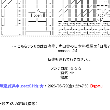
 .|...:.∥| |＿＿||＿＿| |..∥ | || |||／||／|| || |||| ：： ；： ｌ|
. |.::::∥| |￣￣||￣￣| |..∥ | ||／|||／|| || ||／|||l≡
::::∥| |＿__..△＿_.| |..∥ |／||／||| || ||／||／|||;:'"`:;.;~,,
|::::.∥| | [ open ]| | |..∥ |／|| ||| ||／||／|| |||'､(○)'''
 |:::::∥| |＿＿||＿＿| |..∥ |＿||＿|||＿||＿||＿||＿|||_ヽ|/_＿_
::::∥| |.＿＿＿＿_| |..∥ |;;;l,,;;;;;;l,,;;;;;;l,,;;;;;;l,,;;;;;;l,,;;;;;;l,,;;;;;;|,,;;;;
 ..∥| | ..| |..∥ |,,;;;;;;l,,;;;;;;l,,;;;;;;l,,;;;;;;l,,;;;;;;l,,;;;;;;|,,;;;;
|￣￣￣￣￣￣|∥ |;;;l,,;;;;;;l,,;;;;;;l,,;;;;;;l,,;;;;;;l,,;;;;;;l,,;;;;;;|,,;;;;;;
""""""""""""""""""""""""""""""""""""""""""""""""""""
こちらアメリカは西海岸、片田舎の日本料理屋の「日常」で
eason ２４
達も連れて行きなさいよ
シテロ度：☆☆☆
酒気：☆
糖度：
避.妊具◆ubsqzS.Hdg ★
：
2026/05/29(金) 22:47:50
ID:gomu
アメリカ家屋（借家）