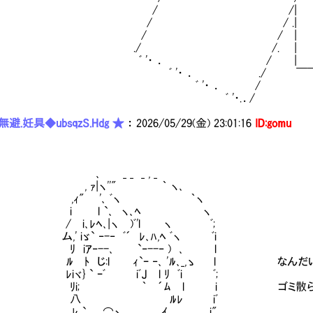
/ /|
/ / .|
/ / |
./ /. |
ﾞ '・ ． / 
 '・ ． ./ ￣￣￣￣￣
ﾞ '・ ． /
ﾞ '・.．/
避.妊具◆ubsqzS.Hdg ★
：
2026/05/29(金) 23:01:16
ID:gomu
 _ _ _ , _
 ｧ|ヽ''" ｀ ヽ､
ｨ" '､ ﾞヽ ｀ヽ
 l `､ ヽ､ﾍ ヽ
i､ﾚﾍ､|ヽ )ﾞ'l ヽ ﾞ;
 iゞ` ‐-‐ ﾞ´ ﾚ､ﾊ,ﾍ ﾞヽ ﾞi
iｱ‐--､ `‐--‐ ) ､ l
ﾄ じ:l ｨ`ｰ ‐､ 'ﾙ､_,ゝ l なんだ
ヾ} ` ｰﾞ iﾞJ l ﾘ ﾞi ﾞ;
i; ｀ ´ﾑ l i ゴミ散らかして
八 ﾙﾚ iﾞ
 ` ､ ⌒ヽ ,ｲ i"