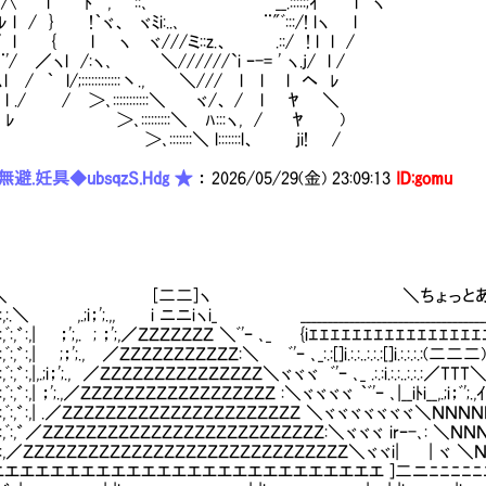
l ﾄ ', ::､ __.:::::;ｲ l ｀ヽ
 l / } !｀ヾ、 ヾﾐi:..､ ¨"ﾞ:::/! lヽ l
 / l { l ヽ ヾ///ミ::z.、 .::/ ! l l /
/ ／ヽl /:ヽ､ ＼//////`i ｰ-= ' ヽ.j/ l /
 / ｀ l/;::::::::::::丶., ＼/// l l l ヘ ﾚ
/ / ＞､:::::::::::＼ ヾ/、 / l ﾔ ＼
､:::::::::＼ ﾊ:::ヽ, / ﾔ )
::::::＼ l:::::::l、 ji! /
避.妊具◆ubsqzS.Hdg ★
：
2026/05/29(金) 23:09:13
ID:gomu
,゛:,ﾞ:,＼ [二二]ヽ ＼ちょっとあ
ﾞ:,゛:,:.＼ ,.;i；';.,, i ニニiヽi_ _______________________________________
,ﾞ:,゛:,ﾞ:,゛:,| ；';,. ; ；';,／ＺＺＺＺＺＺＺ ＼ﾞ'ｰ ､_ {iｴｴｴｴｴｴｴｴｴｴｴｴｴｴｴｴ
:,゛:,ﾞ:,゛:,| ;；';., ／ＺＺＺＺＺＺＺＺＺＺＺ:＼ ﾞ'ｰ ､_:.:[]i.:.:..:.:.:[]i.:.:.:.:(二二二)i.:.::.:.
,゛:,ﾞ:,゛:,|,.;i；';., ／ＺＺＺＺＺＺＺＺＺＺＺＺＺＺＺ＼ヾヾヾ ﾞ'ｰ ､_ .:.:i.:.:..:.:.:／TTT＼i.:.:..:.:.:i.:.:..:.
:,゛:,ﾞ:,゛:,| ；';.,／ＺＺＺＺＺＺＺＺＺＺＺＺＺＺＺＺＺＺ :＼ヾヾヾヾ ｀ﾞ'ｰ ､|__iﾄi__,.;i；ﾞ';.,ｲi；'
,ﾞ:,゛:,ﾞ:,゛:,| .／ＺＺＺＺＺＺＺＺＺＺＺＺＺＺＺＺＺＺＺＺＺＺ ＼ヾヾヾヾヾヾヾ＼ＮＮＮＮＮ
,ﾞ:,゛:,ﾞ:,゛／ＺＺＺＺＺＺＺＺＺＺＺＺＺＺＺＺＺＺＺＺＺＺＺＺＺＺ:＼ヾヾヾ irｰ-､: ＼ＮＮＮＮＮ
:,ﾞ:,゛:,／ＺＺＺＺＺＺＺＺＺＺＺＺＺＺＺＺＺＺＺＺＺＺＺＺＺＺＺＺＺＺ＼ヾヾi| | ヾ ＼
エエエエエエエエエエエエエエエエエエエエエエエエエエ ]二ニﾆﾆﾆﾆﾆﾆﾆiｴ