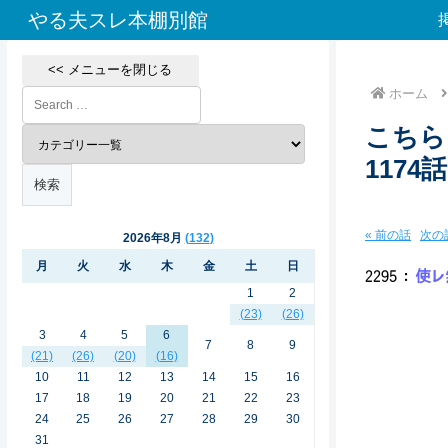
やる夫スレ本棚別館
<< メニューを閉じる
ホーム
こちら
117
« 前の話
次の話
2026年8月
132
月
火
水
木
金
土
日
2295
：
使レ無
1
2
(23)
(26)
3
4
5
6
7
8
9
／／
(21)
(26)
(20)
(16)
／／／
10
11
12
13
14
15
16
／.|
17
18
19
20
21
22
23
／|／ 
24
25
26
27
28
29
30
./ |
./ |／
31