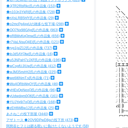
◆ID7SEMnZFcの投下雑談サンドボックス
826
◆JjTR2RbRkc氏の作品集
153
＼
◆n10Jn3YkRI氏の作品集
728
ﾞ:,゛＼
◆nXsLRB5hfY氏の作品集
29
ﾞ:
ﾞ:,゛:,
◆o2mcPg4qxUの雑多な投下場
298
ﾞ:,゛:
◆OQ7Nx98GAg氏の作品集
963
ﾞ:,゛:,ﾞ
◆pRBMvKqQmw氏の作品集
656
ﾞ:,゛:,ﾞ:
◆r7VaLNsuQ4Ei氏の作品集
121
ﾞ:,゛:,ﾞ
◆ryg1js/Z12氏の作品集
737
ﾞ:,゛:
◆toJd5AYQtw氏の作品集
16
ﾞ:,゛:
ﾞ:,゛
◆u5JNPaH7zJXF氏の作品集
196
[エエ
◆wCogfUJ/Uw氏の作品集
412
.: | |l.:,ﾞ
◆wJM35m/rH2氏の作品集
225
.: | |l.:,
◆we6I6NmT.s氏作品集
71
.: | |l.:
◆Wu4ORbWqOY氏の作品集
46
.: | |l.:
◆yHEvOpNexQ氏の作品集
96
.: | |l.:
.: | |l.:
◆yUdwdqm0Q6氏の作品集
161
.: | |l
◆YUJYq9/7xQ氏の作品集
168
ｨｉ| |l 
◆zEHfiWBw12氏の作品集
25
| |l-
あさねこの投下部屋
3440
冖冖
アザトース ◆2OV9DPwD8gの投下所
473
.
阿慈谷ヒフミは廻る呪いに負けたくないようです
58
.,,, 