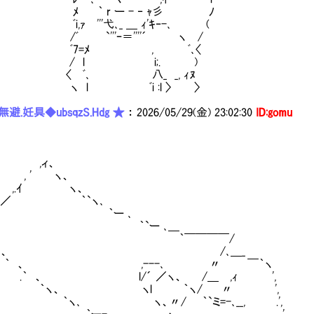
 ｀ r ー - ‐ ｬ彡 ﾉ
,ｧ㌃'''弋､_ ＿ ｨ'ｷ‐-､ (
 `'''ｰ＝''''´ ヽ /
7=ﾒ , ﾞ､〈
 l i;. )
 ﾞ､ 八_ _, ｨﾇ
 l ﾞi :l 〉 〉
避.妊具◆ubsqzS.Hdg ★
：
2026/05/29(金) 23:02:30
ID:gomu
ィ、
 ' ヽ、
.ｲ ヽ、
 ｀`ヽ､
 ｀ー ､
／ ｀`ー ､＿ う
 、 ｀￣￣￣￣/
、 /､＿_ 知らない店
 、 ,---､ 〃 ￣｀ヽ
 、 l/´ ／ヽ、 /＿ ,ｨ ', Japane
ヽ、 ヽl ｀ヽ/ 〃 ',
､ ヽ、〃/ ｀`ミ=-､__, .',