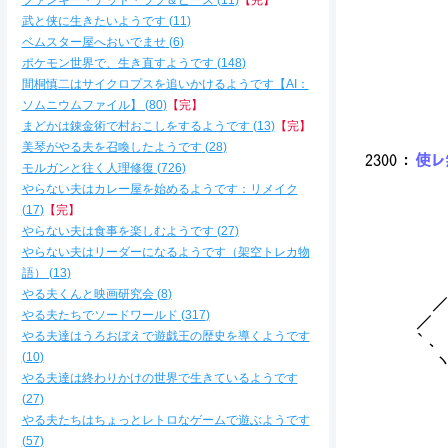
ファンキー・デッド・ラブ＆ピース
11
【完】
ﾒ
武と侠に生きたいようです
11
ﾞi
ベムスター屋へおいでませ
6
/ﾞ
ポケモン世界で、生き直すようです
148
ﾞ
間桐慎二はサイクロプスを追いかけるようです【AI：
/
ソムニウムファイル】
80
【完】
〈
ヽ
まどかは錬金術で村おこしをするようです
13
【完】
美琴がやる夫を召喚したようです
28
2300
：
使レ無
モルガンと往く人理修復
726
やらない夫はカレー屋を始めるようです：リメイク
17
【完】
やらない夫は食事を楽しむようです
27
,
,
やらない夫はリーダーになるようです（架空トレカ物
,
語）
13
／
やる夫くんと映画研究会
8
／
やる夫たちでソードワールド
317
やる夫達はうろおぼえで遊戯王の歴史を導くようです
`
10
ヽ
｀
やる夫達は終わりかけの世界で生きているようです
.｀
27
｀
やる夫たちはちょっとレトロなゲームで遊ぶようです
｀ヽ
57