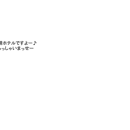
妖精ホテルですよー♪
らっしゃいまっせー