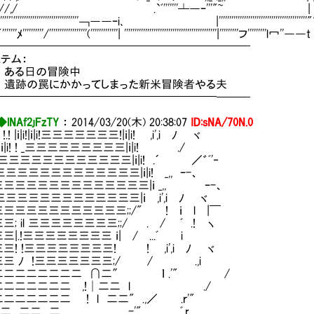
/,/ .`ﾞ'''''''┴―ｰ'''"~ | | .
'''''''''''''''''''''''''''''''￢――ｰi､ |''''''''''''''''''''''''''''''''''''''''''""
''''''''''/''''''''''''''''''('''''''''''''| ''''''''''''''''''''''''''''''''''''''''''''|'''''''''フ'''''''''l冖''――
━━━━━━━━━━━━━━━━━━━━━━━
テム：
ある日の冒険中
遺跡の罠にかかってしまった新米冒険者やる夫
━━━━━━━━━━━━━━━━━━━━───
◆lNAf2jFzTY
：
2014/03/20(木) 20:38:07
ID:sNA/70N.0
!.! |ｉ|i!|ｉ|i!三三三三三三三!|ｉ|i! ,i',i ﾉ ヾ
|ｉ|i! ! _三三三三三三三三三|ｉ|i! ./
|ｉｉ|三三三三三三三三三三三三|ｉ|i! .´ ／゛ﾞ'‐
|三三三三三三三三三三三三三三|ｉ|i! _,, ｰ-、
|三三三三三三三三三三三三三三三|ｉ _,, ｰ-、
三三三三三三三三三三三三三|ｉ ,i',i ﾉ ヾ
三三三三三三三三三三三;;/" ! ｉ l |￣
三; il 三三三三三三三三;;/ . / ﾞ .! ヽ
三|.!三三三三三三三三 ｉ| / ...ﾞ i
三! !三三三三三三三三! ! ,i',i ﾉ ヾ
三三 ﾉ !三三三三三三三;/ / .,i
二二二二二二二二 ∩二″ ｌ .'" /
二二二二二二二 ,!│二二 l ./
二二二二二二 ! l 二二" .,／ .ｒ'"
 二二 二 ＿,,, ._..-'" ﾞ.r