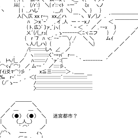
 ､ {/r'::} ＼{ r':::ヾﾄ ｰ一'´ ﾐx ヽノ
l ､,ハし′ ､__,ﾉl ＼} ＼ } }
仄 ｘｘ r‐┐ ｘｘ∠ハ ￣｀ヽ V／}ノ ． ´￣￣￣￣￣￣
ｘ｀ｰ′ , イ ,人 ー - -ｘ.ﾉ ／ ＜ ￣￣￣￣￣ 
､広>' 〕ァ_´ｊヽ{ ｀ ｰ ＜ ′／ , -‐x ｝ .
{/{__rｭ{ _ ゝ------＜ﾆヾニフ } / ／
r '７ ﾊ ヾ;´-‐'´￣∨ / ＼ ＼ ムｲ ／
人/{_,ハ} { } ′ ＼} ／
::::::::::::::::しﾍ ∠ ／ ／
 ヽ:::::::::::::::;く`ｰ=ｧi´ r─ ､ ／
/{__ ／ ﾊ::::::::::::/ `ァ´::{￣ ｀ ‐------‐ ´
√⌒) ／ 厶-‐ ´ ／::::::彡、
爻ﾏ⌒)彡 ´ ｘ≦三:::::::::::::::＞ ､＿＿
,. ＜〔::::::::::::::::::::::::::´::::::::::::::::::::::::::￣
 ﾉ:::::::::::::::::::::::::::::::::::::::::::::::::::::::::::::
:::::::::::::::::::::::::::::::::::::::::::::::::::::::
＿＿_
／ ＼
 ─ ─ ＼
（●） （●） ＼ 迷宮都市？
（__人__） |
｀ ⌒´ ,／
ヽ ー‐ ｨヽ