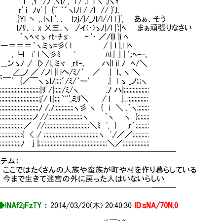
Y /ﾉ ,ヽl/', l / .l i ヽ .}ヽY
ﾉv' { {ﾞﾞ ｀´ヽlﾉl / /l // }',l,
 丶 ,､lヽl ', ､ lﾌj/}/_ﾉl/l//l l }', あぁ、そう
､ ､ x 乂三､ヽ ./イ(･)ゝﾉ|/l |';|ﾍ まぁ頑張りなさい
ヾゝ rt･ﾁゞ ｰ '・ ／/l|l |i ﾍ
―＝＝＝｀ヽミゝ=彡( l / | ｌ |.l lﾍ
i' l ＼彡ﾐ ' ﾊl.| .| | ',;ﾍｰ-､
,ンゝﾉ ./ l> /l､ミヾ ,rt‐､ ハ|l ｉl ﾉ ﾍ/＼
∠_ノ ／ /ノl |l lヘ/ﾐ/｀ ／ .| l、ヽ ＼
 {／￣ヽゝlﾉ;;;;´/ﾐ/｀ー' .| l ゝ _ノ;;;ヽ
;;;;;;;;;;;;;;;;;;;;;;;;;;;|ﾘ /|;;;;;/ﾐ/ヽ .ﾉ ハ|;;;;;;;;;;;;;;;;;
;;;;;;;;;;;;;;;;;;;;;;;;;;;j'/ l.|;;;;｀ﾞﾞ',ミﾘ＼ / l .|､;;;;;;;;;;;;;;
;;;;;;;;;;;;;;;;;;;;;;;;;;ﾉ /.ﾉ;;;;;;;;;;;;;ヽ彡 ヽ { i ＼ .｀ヽ;;;;;;;;
;;;;;;;;;;;;;;;;;;;;;;ノ //;;;;;;;;;;;;;;;;;;;;;;;ヽ ｀ヽ ヽ };;;;;;;;
;;;;;;;;;;;;;;;;／ //;;;;;;;;;;;;;;;;;;;;;;;;;;;;;;＼ﾐ ', } ,r´;;;;;;;;;
;;;;;;;;;;;;;;{ < ./ ;;;;;;;;;;;;;;;;;;;;;;;;;;;;;;;;;;;;;ヽ ',/／／;;;;;;;;;;;
;;;;;;;;;;;;ﾉ j |;;;;;;;;;;;;;;;;;;;;;;;;;;;;;;;;;;;;;;;;;;;;;;＼／;;;;;;;;;;;;;;;;;;
━━━━━━━━━━━━━━━━━━━━━━━
テム：
ここではたくさんの人族や蛮族が町や村を作り暮らしている
今まで生きて迷宮の外に戻った人はいないらしい
━━━━━━━━━━━━━━━━━━━━───
◆lNAf2jFzTY
：
2014/03/20(木) 20:40:30
ID:sNA/70N.0