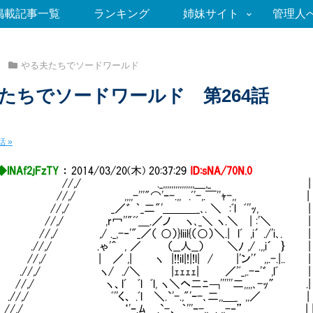
掲載記事一覧
ランキング
姉妹サイト
管理人
やる夫たちでソードワールド
たちでソードワールド 第264話
 »
◆lNAf2jFzTY
：
2014/03/20(木) 20:37:29
ID:sNA/70N.0
,/ ._,,,,,,,,,,,,,,,＿,_ | | 
/ ,,,,-'''"⌒'ｰ-.,, .ﾞ'-,.￣''ｬ-,, | | 
/ _／゛ ｀_二"'＿＿＿_､. ＼ :ﾞl ﾞ''ｯ, | | 
/ ,r冖''"ﾞﾞ＿.／ノ ヽ､_＼ ヽ.＼ | :'＼ | | 
 ,/ ._,-‐'"_／（ ○）}liil{（○）＼.| lﾞ ,i´ ./'i､. | | 
,/ .ゃ'＾ , ／ （__人__） ＼ﾉ ,/ .,,i´ ｝ | | 
 | ／ ,| ヽ |!!il|!|!l| / |'ン'′,,.-.|.. | | 
,/ ヽ/ ./＼ |ｪｪｪｪ| ／'ﾞ_,.-‐'゛ ,lﾞ | | 
/ ヽ、lﾞ ﾞl ﾞl, ヽ＼ヘ二ﾆ￢''''''二,,,,､-ｯ″ .| | 
,/ ﾞ''く、 .ﾞl ＼.`'-.,"'ｰ-､二,,＿_ ,,／ | | 
/ ‘'ｰ.ﾑ_ .`-、 ｀'''ｰ-,,_ ._,,-‐” | | 