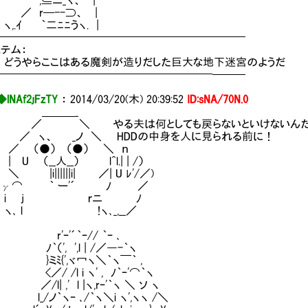
,⊆ニ_ヽ、 |
／ r─--⊃、 |
,.ｲ ｀二ﾆﾆうヽ. |
━━━━━━━━━━━━━━━━━━━━━━━
テム：
どうやらここはある魔剣が造りだした巨大な地下迷宮のようだ
━━━━━━━━━━━━━━━━━━━━───
◆lNAf2jFzTY
：
2014/03/20(木) 20:39:52
ID:sNA/70N.0
＿＿_
＼ やる夫は何としても戻らないといけないんだ
ヽ、 _ノ ＼ HDDの中身を人に見られる前に！
（●） （●） ＼ ｎ
 （__人__） l^l.| | /）
i||||||i| ／| U ﾚ'/／)
⌒ ｀ ー'´ ﾉ ／
 j ｒニ ﾉ
 l !ヽ､_,__／
ｰ'´｀ｰ// ｀ｰ ､
', ',l | /／―-｀ヽ
ﾐ{',ヾ冖ヽ＼｀ヽ￣｀ ,
 /l i ヽ' , ﾉ｀ｰ'⌒｀ヽ
| ,' l |ヽ,rｰ'｀ヽ ＼ ソ ヽ
ノ｀ヽｰ ､/｀ヽ＼i ヽ',ヽヽ /＼