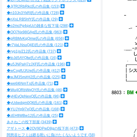
◆ID7SEMnZFcの投下雑談サンドボックス
826
‐'
◆JjTR2RbRkc氏の作品集
153
◆n10Jn3YkRI氏の作品集
728
‐ 
◆nXsLRB5hfY氏の作品集
29
、
◆o2mcPg4qxUの雑多な投下場
298
_,,
, 
◆OQ7Nx98GAg氏の作品集
963
/
◆pRBMvKqQmw氏の作品集
656
ゝ （
◆r7VaLNsuQ4Ei氏の作品集
121
..,,
◆ryg1js/Z12氏の作品集
737
し
◆toJd5AYQtw氏の作品集
16
. 
◆u5JNPaH7zJXF氏の作品集
196
┏━
┃シス
◆wCogfUJ/Uw氏の作品集
412
┃ 
◆wJM35m/rH2氏の作品集
225
┗━
◆we6I6NmT.s氏作品集
71
◆Wu4ORbWqOY氏の作品集
46
8803
：
BM 
◆yHEvOpNexQ氏の作品集
96
◆yUdwdqm0Q6氏の作品集
161
＿
,.
◆YUJYq9/7xQ氏の作品集
168
, 
◆zEHfiWBw12氏の作品集
25
／ 
あさねこの投下部屋
3439
′ /
アザトース ◆2OV9DPwD8gの投下所
473
/ ,
阿慈谷ヒフミは廻る呪いに負けたくないようです
58
{ {