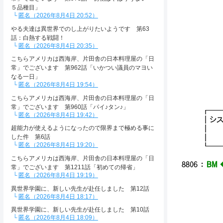
: :.l
５品種目」
:..l:
匿名（2026年8月4日 20:52）
: :. 
やる夫達は異世界でのし上がりたいようです 第63
: : 
話：白熱する戦闘！
匿名（2026年8月4日 20:35）
こちらアメリカは西海岸、片田舎の日本料理屋の「日
／
常」でございます 第962話「いかつい議員のマヨい
／ 
なる一日」
| 
匿名（2026年8月4日 19:54）
＼
こちらアメリカは西海岸、片田舎の日本料理屋の「日
／
常」でございます 第960話「パイ♪タン♪」
┏━
匿名（2026年8月4日 19:42）
┃シス
┃ 
超能力が使えるようになったので限界まで極める事に
┃ 
した件 第6話
匿名（2026年8月4日 19:20）
┗━
こちらアメリカは西海岸、片田舎の日本料理屋の「日
8806
：
BM 
常」でございます 第1211話「初めての帰省」
匿名（2026年8月4日 19:19）
異世界学園に、新しい先生が赴任しました 第12話
匿名（2026年8月4日 18:17）
異世界学園に、新しい先生が赴任しました 第10話
匿名（2026年8月4日 18:09）
／