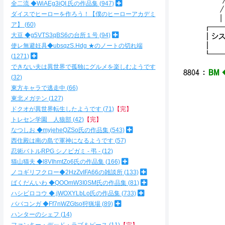
/ 
全二流 ◆WiAEg3iQI.氏の作品集
947
/ 
ダイスでヒーローを作ろう！【僕のヒーローアカデミ
| ヽ
ア】
60
┏━
大豆 ◆g5VTS3qBS6の台所１号
94
┃シス
┃ 
使レ無避妊具◆ubsqzS.Hdg ★のノートの切れ端
┗━
1271
できない夫は異世界で孤独にグルメを楽しむようです
8804
：
BM 
32
＿
東方キャラで逃走中
66
／ 
東北メガテン
127
／ 
／ 
ドクオが異世界転生したようです
71
【完】
| U
トレセン学園 人狼部
42
【完】
＼ |
なつしお ◆myjeheQZSo氏の作品集
543
γ
西住殿は南の島で軍神になるようです
57
i
忍術バトルRPG シノビガミ - 弔 -
12
ヽ､
猫山猫夫 ◆l8VIhmtZo6氏の作品集
166
r'
ノコギリフクロー◆2HzZvIFA66の雑談所
133
ﾉ｀（
ばくだんいわ ◆QOOmW3I0SM氏の作品集
81
}ミ
ハシビロコウ ◆.jWOXYLbLo氏の作品集
733
<／/
ババコンガ ◆Ff7nWZGtso狩猟場
89
／/l
ハンターのシェフ
14
l_/