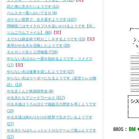
ファンキー・デッド・ラブ＆ピース
11
【完】
l´ ,
r' i 
武と侠に生きたいようです
11
.}Yl
ベムスター屋へおいでませ
6
lﾉﾘ
ポケモン世界で、生き直すようです
147
｀ヽﾍ
間桐慎二はサイクロプスを追いかけるようです【AI：
,r‐―
ソムニウムファイル】
80
【完】
､└l 
まどかは錬金術で村おこしをするようです
13
【完】
冫､__
´ゝ_ 
美琴がやる夫を召喚したようです
28
.｀￣´
モルガンと往く人理修復
726
;;;;;;;;;
やらない夫はカレー屋を始めるようです：リメイク
;;;;;;;;;
17
【完】
;;;;;;;;;
やらない夫は食事を楽しむようです
27
;;;;;;;;;
やらない夫はリーダーになるようです（架空トレカ物
;;;;;;;;;
;;;;;;;;;;
語）
13
;;;;;;;;;;;
やる夫くんと映画研究会
8
┏━
やる夫たちでソードワールド
317
┃シス
やる夫達はうろおぼえで遊戯王の歴史を導くようです
┃ 
10
┃ 
やる夫達は終わりかけの世界で生きているようです
┗━
27
8805
：
BM 
やる夫たちはちょっとレトロなゲームで遊ぶようです
57