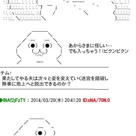
:..:..:..:... :. :. :. :. :{ ｀ ｰ ----- _ ヽ:... :... :. :
..:..:..:..:.. :. :. :. :.｀7 ￣ j ｀ ､ ｀ }..:..:..:..:...
:.ヽ:..:..:..:..:..:..:... :.:.{ / ＼ 〈:..:..:..:..:..:
:..:.. ＼:..:..:..:..:..:..:..:.＼ }:..:..:..:..:.
＿＿＿_
／ ＼
 ─ ─ ＼
（●） （●） ＼ あからさまに怪しい…
（__人__） | でも入っちゃう！(ビクンビクン
 ｀⌒´ ,／
 ー‐ ＼
━━━━━━━━━━━━━━━━━━━━━━━
テム：
果たしてやる夫は次々と姿を変えていく迷宮を踏破し
無事に地上へと脱出できるのか？
━━━━━━━━━━━━━━━━━━━━───
◆lNAf2jFzTY
：
2014/03/20(木) 20:41:20
ID:sNA/70N.0
＿＿＿
／ ＼
／ ─ ‐
 （● ） ）