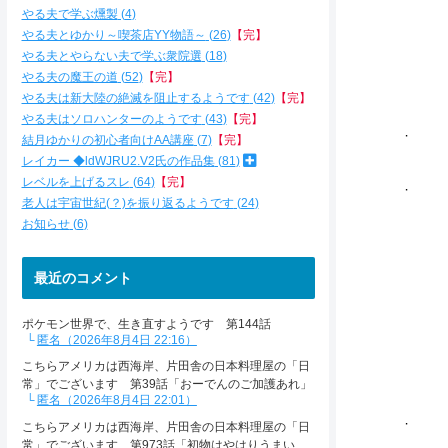
,
やる夫で学ぶ燻製
4
/
やる夫とゆかり～喫茶店YY物語～
26
【完】
／
やる夫とやらない夫で学ぶ衆院選
18
, 
, '
やる夫の魔王の道
52
【完】
, '
やる夫は新大陸の絶滅を阻止するようです
42
【完】
／ 
やる夫はソロハンターのようです
43
【完】
. 
結月ゆかりの初心者向けAA講座
7
【完】
／ ,
レイカー ◆ldWJRU2.V2氏の作品集
81
/ ／
レベルを上げるスレ
64
【完】
. //
｜/ /
老人は宇宙世紀(？)を振り返るようです
24
|,' /
お知らせ
6
| ,′|
| ! ﾙ
,ハ｢ / 
最近のコメント
（ l/
〈 { 
ポケモン世界で、生き直すようです 第144話
＼ / 〉
匿名（2026年8月4日 22:16）
_ｰく′/ -
＞:.´＜_
こちらアメリカは西海岸、片田舎の日本料理屋の「日
／.: .:
常」でございます 第39話「おーでんのご加護あれ」
/:/ :.
匿名（2026年8月4日 22:01）
. /:/:
こちらアメリカは西海岸、片田舎の日本料理屋の「日
.: {:
常」でございます 第973話「初物はやはりうまい