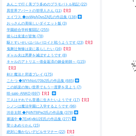
あんこで行く美プラ多めのプラモバトル戦記
22
、 从{
丶 ｜
異世界アパートの管理人さん
11
【完】
人{＼
エイワス ◆ovWgAQvoZA氏の作品集
138
ﾊ ＞
おっさんの美味しいダイエット飯
3
{ ﾄ
学園総合学科奮闘記
255
乂´
彼らは友達が皆無
78
{ 
駆とすいせいはバルバロイと戦うようです
23
【完】
ヽ
/{
鬼舞辻無惨は楽に暮らしたい
16
【完】
, /
ギャル夫は悪夢を滅ぼすようです
8
｡。 ﾄﾍ
キャルのアトリエ～借金返済の錬金術師～
115
％⌒ヾ
【完】
'イｲｊ
剣と魔法と邪道プレイ
175
‰㌻r‐' ｀′
こたつ ◆WYhNoU70b2氏の作品集
685
（/´ゝ-- ´
〉::::::
この娯楽の無い世界でもう一度夢を見よう
7
咲-saki- ANKO
697
【完】
＿
三人はそれでも普通に生きたいようです
17
【完】
シノンは魔法学園に入学するようです
96
／
渋谷太郎 ◆PjI/NT8Pw2氏の作品集
378
／ 
審議中 ◆7EqKytkU2E氏の作品集
277
| 
＼ 
聖☆あめりかん
15
/⌒
絶対に働かないデビルサマナー
22
【完】