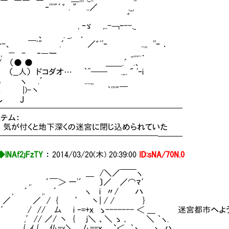
''"´゛ . ″ ..／ ._,
゛
, ｰゞ ,..-￢ｰ--._
 . _, ．
 ｰ-、 ￣ﾞ" .´ ／゛ﾞ'‐ ..,, ''ｰ ．
－ - ‐―ー _,,,..．
 （● ● ＿＿.´ .、
__人） ドコダオ… ｀^── .,.. " '‐i
,,,..-ﾊ ヽ .´ ....,,
 |)-丶 ｀'''"￣
し Ｊ
━━━━━━━━━━━━━━━━━━━━━━━
テム：
気が付くと地下深くの迷宮に閉じ込められていた
━━━━━━━━━━━━━━━━━━━━───
◆lNAf2jFzTY
：
2014/03/20(木) 20:39:00
ID:sNA/70N.0
 /＼／￣￣ヽ
 ´￣＞ 一'´ 〕／ ／⌒ﾏ′
´ ,. ´ ヽ i 〃/ ハ
／ / { ′ 丶| / / }
 // 厶 i ‐=+ｘ ゝ------- ＜ ＿ 迷宮都市へよ
′// ／/ 丶 { ｊ＼ 、＼ ゝ ､ ＼ ｀ヽ.
 ,ｲ { 仏=x＼ 厶==ｘ 、 `＜__｀ヽ、 ヽ ,ハ