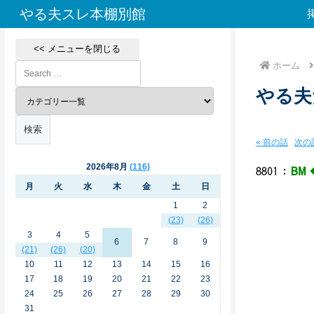
やる夫スレ本棚別館
<< メニューを閉じる
ホーム
やる夫
« 前の話
次の話
2026年8月
116
8801
：
BM 
//
月
火
水
木
金
土
日
//,
1
2
//,
(23)
(26)
//,
//,/
3
4
5
6
7
8
9
.//
(21)
(26)
(20)
//,/
10
11
12
13
14
15
16
.//
17
18
19
20
21
22
23
//,
24
25
26
27
28
29
30
.//
31
//,