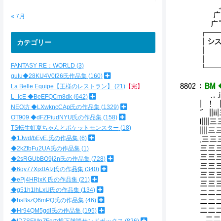
./
广'''''ﾟ
« 7月
广"'''''''ﾒ
┏━
┃シス
カテゴリー
┃ 
┃ 
FANTASY RE：WORLD
3
┗━
gulu◆28KU4V0f26氏作品集
160
8802
：
BM 
La Belle Equipe【王様のレストラン】
21
【完】
.．.i 
L_icE ◆BeEFQCm8dk
642
| ! 
NEO坊 ◆LXwkncCAp氏の作品集
1329
" |
OT909 ◆dFZPiudNYU氏の作品集
158
l|||
TS転生虹夏ちゃんとポケットモンスター
18
|||
◆1Jwd/bEyE.氏の作品集
6
.三三
三三三
◆2kZfbFu2UA氏の作品集
1
三三三
◆2sRGUbBO9j2n氏の作品集
728
三三三
◆6qv77Xjx0Afz氏の作品集
340
三三三
◆ePj4HRjxK 氏の作品集
21
三三
◆g51h1lhLxU氏の作品集
134
二二
◆hsBszQ6mPQ氏の作品集
46
二二
二二二
◆Hr94QM5gdI氏の作品集
195
二二二