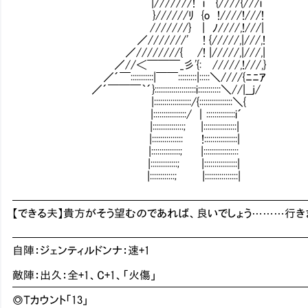
|///////! i {////{///i
}//////ﾘ {o !////!///!
///////} | ﾉ////,!///|
／///////' ! {/////,|///,!
／////////{ /! |/////,|///,|
／//＜￣￣￣_彡'{:Ⅵ/////,!///,}
／´￣:::::::::::|￣￣:::::::::|:::::＼////{ﾆﾆｱ
／´￣￣￣｀´}::::::::::::::::::::i:::::::::::＼//|__j/
|::::::::::::::::::/{::::::::::::::::＼{
|::::::::::::::::/ ｜::::::::::::::i´
|:::::::::::::::; |::::::::::::::::|
|::::::::::::::: !::::::::::::::::|
|::::::::::::::; |:::::::::::::::::
|:::::::::::::; |::::::::::::::::|
|::::::::::::; |::::::::::::::::|
━━━━━━━━━━━━━━━━━━━━━━━━━━
【できる夫】貴方がそう望むのであれば、良いでしょう………行き
━━━━━━━━━━━━━━━━━━━━━━━━━━
自陣：ジェンティルドンナ：速+1
敵陣：出久：全+1、C+1、「火傷」
━━━━━━━━━━━━━━━━━━━━━━━━━━
◎Ｔカウント「13」