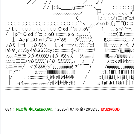
／／ ./ / ＿＿＿＿＿ _ ／ ./ / ﾆ
/ / .|.:.:に＿＿」」:::::::Y^^^`ヽ___ . :. :. :. :.:
|.:.:.:.:.:.:.:.:.:.:.:.:.:.:_ノ |┘. : .:. :. :. :. :. :. .p'ﾞ;;.:
￣￣￣￣ く | .: .:. :. :./」二」p'ﾞ;;.:O . :ｑ .: ;:;ﾞ ,ﾞ
. :. :. :. :.: .: .: .:. :. :. :. :.: .: .:. :. :. :. :. :.: .: .:.｀`ヽ ,､､ノヽo b .〔」ﾞ''' ''l〕.
.../ l. :. :. :. :.: .: .:. :. :. :. :. :. :.: .O od .:'`;:; ,.: ;oV"´ 1
/ | p'ﾞ;;.:O od .:'`;:; ,.: ;oQ r;;;;;;;;;､p o ..:.,,､､､､', 1 .::.:.:::〈瓜ﾉ::
.|. ム) p'ﾞ;;.:O od .:'`;:; ﾉｰ`ﾐﾐ! 彡',',',',',',;', l!.:.:::::::::::::
ﾚ彡ﾐ |:::::l ,;彡ミﾐヽ },_, ｲ:::::::::ハ;;';';';'';';'';;;! il!.:::::.:.:.:.:,r ‐
l彡彡_ﾉ.::ﾉﾐyｲ彡ミミﾐﾐ;:y.:.::::.:.::::::::::.:}‐､i;;:r ,;:;:;:;:;! ll!;:;:;;:;:;;/
ﾚ.:.:. ﾆ三三 〉彡ミﾐﾐﾐﾐﾉｨｲ彡 ミﾐヽ.〈 ソ;:;;;;;:;:;| llll!;:;;;:/jjlijiijijiﾘ
.:.:.:.:ﾆ三三ハ彡ミﾐﾐﾐ,'ｨｲ彡 ミﾐミﾐﾐ',ﾊ ,r-─ﾉ ﾉ;:;:;ヾ州州ｼ;:;:;:;;
.:.二三三/ ヾ彡ﾐﾐﾐ{ｨｼﾞ jijijijijijijiiiji! ﾌ""´￣7 /iijiijijijijjijijji
iﾆ,r'"´ ゞ;:;:;:;:;{jijijijijijijiiijijijijijl! / .:;1ij1iji1ji1
|/ ,. .: :;:;;:;;;;;;;;;;;;:{jj州州州州州 / .:;1jli1jkl1jlk1jil1
| .:ｨｲ.:;:;:;;:;:;:;;:;:;:;:;:;;:;{州州州州州! / .:;jl1jil1;k1;1kk1
;;;;;;;;;;;;;;;;;;;;;;;;;;;;;;;;;;;;;;;;;;;;;;;;;;;;;;;;;;;;;;;;;;;;;;;;;;;;;;;;;;;;;;;;;;;;;;;;;;;;;;;;;;;;;;;;;;;;;;;;;;;;;;;;;;;;;;;;;;;;;;;
684
：
NEO坊 ◆LXwkncCAp.
：
2025/10/10(金) 20:32:35
ID:J2fw6Dl6