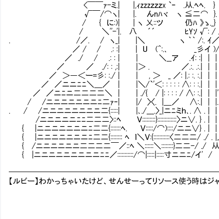
<￣￣ｧ-ミ.| |,ｨzzzｚｚｚx `ｰ .从.ﾍﾍ. 
√￣/⌒ヽ| |. んnﾊヾ ヽ ≦二⌒ }.
/ { に:)| | ヽ 乂::ツ 仍ﾊ 》ゝ._} ハ
/ ＼''-'|. 八 ´´ ﾋYｿ √: / ./
. /／. / ヽ_| |＼ ヽ ｀｀ /:. ｲ／
／ / / .: :| | U (^:.､ _彡イ )
／ ./ / .: : | | ＼__ア .ｲ: :| | |
／ ／ ./: : ,:| |＞ . ／.:. .:.| | |
／ ＞―＜ー=彡: :./ | | , ＞ _ ／: |.: :. :.| | |
／ ／ニニﾆﾆ＼＿／ | |＼/`'＜: : : : : ∧: : :.| | |
／ ／ニﾆニ二二二二＼ | | ./{ / |: : : : / ∧: :.| | |
/ /ニニニニニニニﾆ二ｧ‐| |/ 〉〈. |＿／ ∧:.| | |.
. / /ニニニニニニニニ二{:::::| |､./___.〉_|ニﾆミｈ､. ∧ . | | .
/ニニニニニﾆﾆ二二二〉::ﾍ Ｖ:::::::::}:::::::::::::〉ニ∨. } . | | .
{ |ニニニニニニニﾆ二二{:::::::ﾍ. Ｖ:::::/⌒)::::/ニニ∨} . | |
{ |ニニニニニニニﾆ二二{:::::::: ﾍ ｌ＼Ｖ:{:::::::::::〈二二二/ ./ . |,
{ /ニニニニニニ二二二二￣／::ﾍ ＼::::::＼::::::::}二二-/ ./ 
{ |ニニニニニニニニニﾆﾆ／:::::::::::/⌒|:::::|:::::寸ニニﾆ/イ' /
━━━━━━━━━━━━━━━━━━━━━━━━━━
【ルビー】わかっちゃいたけど、せんせーってリソース使う時はジ