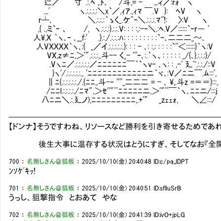
辷／￣ ｀寸´.:.ﾍ ,.ﾄ､`¨´/斗,= - .,.ィ／:rｫ ヽ
.,.' ヽ.:.:.:.:＼x`／,ｨｱ.,ｨﾏ ￣.V }: ﾍV ヽ
r┴､ ＼.:.:.:｀ゝく_.ケ^ｰ＼.:.:.:.ﾏ''!: 〉:V ヽ
,{ .,ミ`ｰ 、 /, ヽ.:.:.:}.:.:.V: : : :,:-‐＼.:ﾍ.V／::::::`ｰr― '
人\.Ｘ ｀ヽ､ｰ ､__f:' .}.:./.:.:.:ﾊ: : : : : : : : :`ｰ､二二二_～､
人VＸＸＸＸ｀ヽ､:{ _／イ.:.:.:.:.:.}: : : - ､: :,: : : : :`''＜::::::}｀ヽ:V
VX,z≠ﾆ,＞'".:.:.:,.斗-- く_- '''ｰ､:.｀ヽ、: : : : : _/{､}.:.:.:}/
.Vヽﾆ／.:.:.:.:.:／ﾆﾆﾆﾆﾆﾆ￣｀`ヽv- ､ヽ: : ,-' 廴~.:.:./::V
}ヽ'/.:.:.:.:.:., 'ﾆﾆﾆﾆﾆﾆﾆﾆﾆﾆﾆﾆニ｀ヾ､:Ｖ／ﾆニ￣.ﾑ:::',
∥ﾆ{.:.:.:.:.:./.{ﾆﾆ,.斗-‐ ''''_二二二 = - ､ \,.斗z =＝＝}:::,
/ﾆﾆl.:.:.:.:./ﾆﾏ",＞ｾ''"¨ﾆﾆﾆﾆﾆニ,＞'"¨￣｀ヽ､ﾆﾆニ/:::j
八ﾆニ＼.:.廴ノ),ﾆﾆﾆﾆﾆﾆﾆﾆﾆ,.+'" _zｪｪｫ, ＼∠:::/
━━━━━━━━━━━━━━━━━━━━━━━━━━
【ドンナ】そうですわね、リソースなど勝利を引き寄せるためであ
後生大事に温存する状況はとうにすぎ、そしてなお『全開攻
700
：
名無しさん＠狐板
：
2025/10/10(金) 20:40:48
ID:c/pqJDPT
ﾝｿｹﾞｷｯ!
701
：
名無しさん＠狐板
：
2025/10/10(金) 20:40:51
ID:sflIuSrB
うっし、狙撃指令 とおあて やな
702
：
名無しさん＠狐板
：
2025/10/10(金) 20:41:39
ID:ivO+jpLG