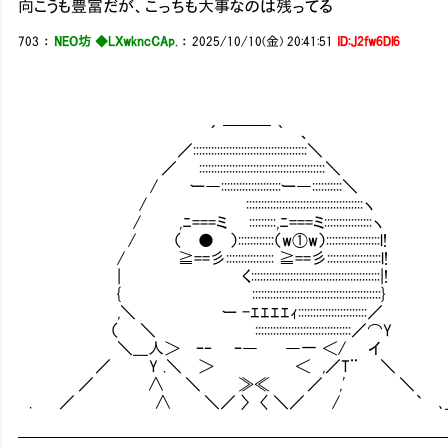
向こうも豊富だが、こっちも大事なのは残ってる
703
：
NEO坊 ◆LXwkncCAp.
：
2025/10/10(金) 20:41:51
ID:J2fw6Dl6
´ ￣￣￣ ｀ 、
／::::::::::::::::::::::::::::::::::::::＼
／ ::::::::::::::::::::::::::::::::::::::::::＼
/ ー―::::::::::::::::::::ー―::::::::::＼
/ :::::::::::::::::::::::::::::::::::::::ヽ
/ ,ﾆ===ミ :::::::::,ﾆ===ミ::::::::::::::::ヽ
/ （ ● ）::::::::::::（w①w）::::::::::::::::::l!
/ ≧==彡:::::::::::::::: ≧==彡::::::::::::::::::l!
| く:::::::::::::::::::::::::::::::::::::::::::|!
{ :::::::::::::::::::::::::::::::::::::::::::}
,＼ ー -ｴｴｴｴｨ:::::::::::::::::::::::／
（ ＼ ::::::::::::::::::::::::::::::::／⌒Y
＼___人＞ ｰ‐ ｰ― ―一 ＜/ イ
／ Y .＼ ＞ ＜ ,／T¨ ＼
／ ∧ ＼ ≫≪ ／ ,' ＼
. ／ ∧ ＼／ 〉 〈 ＼／ / ` ､
━━━━━━━━━━━━━━━━━━━━━━━━━━