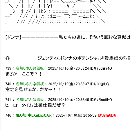
. / /| | / ｉ i | :| |/ﾆﾆ＼_:_:_:_:_:x-=ﾆ二}い ＼＼
＼ / | |i / i ｉ i | У{ﾆニニﾆVﾆ/ﾆﾆﾆﾆﾆ{::＼＼
冫 :| // ｉ i i i:冫 : }ﾆﾆﾆﾆニ{__{ﾆﾆﾆﾆニ}＼ ＼＼
-='´ / // /ｉ ｉ i /: : : :{ニ=- ￣: :￣ ｰ=ﾆこ}: : ＼
. / // / / //: : : : : : : : : : : : : : : : : : : : : : : : : : ＼
━━━━━━━━━━━━━━━━━━━━━━━━━━
【ドンナ】――――――――私たちの道に、そういう無粋な真似
◎――――――ジェンティルドンナのポテンシャル『貴馬娘の烈
739
：
名無しさん＠狐板
：
2025/10/10(金) 20:53:24
ID:WY6dWY4O
まさか…ここで？！
740
：
名無しさん＠狐板
：
2025/10/10(金) 20:53:37
ID:ivO+jpLG
意地を見せるか、だがッ！！
741
：
名無しさん＠狐板
：
2025/10/10(金) 20:53:46
ID:GqRno0HO
ヒーロータイムは御仕舞だぜ？
746
：
NEO坊 ◆LXwkncCAp.
：
2025/10/10(金) 20:55:09
ID:J2fw6Dl6