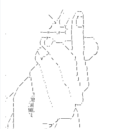
/, , -‐､
＼ ,/ , / ,r ‐|
,ゝ' { / l | |
ノ ー'(_ | ｀ー'!
. -―=―-､r―( | {
,-‐ｧ‐ ､ | |-―-､
{ { /｀ー-､´￣| } ヽ
,.‐＼｀´ ＼ .} ! }
∧ ,>､ ヽ { ,ノ
{ v'´ ヽ .! l__,／
>、 ヽ } l
／ ', ', l }
. { ', ', ,l l
／^ｉ ', ', .l .l
／ l ', ヽ l }
/ l ', ', ／
. ／/ ,'! ', ', {
.´ { ,'ｌ|! ', }
l ,',iｉ| ', r‐‐'
| !il|{､ ∧
. /| ｀ﾐ ﾉ l
/ .| ノ´￣￣´ l
. i | ￣ フ´/ l