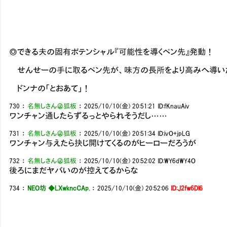
◎できる夫の固有ポテンシャル『可能性を導くペン先』発動！
せんせーの手に取るペン先が、味方の長所をより高みへ導いた！（
ドンナの「とおあて」！
730
：
名無しさん＠狐板
：
2025/10/10(金) 20:51:21
ID:fKnauAiv
ワンチャン通したらずるっとやられそうだし……
731
：
名無しさん＠狐板
：
2025/10/10(金) 20:51:34
ID:ivO+jpLG
ワンチャン与えたら抉じ開けてくるのがヒーローだろうが
732
：
名無しさん＠狐板
：
2025/10/10(金) 20:52:02
ID:WY6dWY4O
後ろにまだヤバいのが控えてるからな
734
：
NEO坊 ◆LXwkncCAp.
：
2025/10/10(金) 20:52:06
ID:J2fw6Dl6