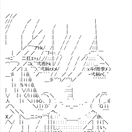
／/／
/// ／ ./ |
// / / / | |
/ / / ／ | | ｜
| ｜ |／ / :| / / / .:|
| ｜ ／ ／ |: / / / /::|
|／￣^アﾄｋ/ /| / / / /:::::|
| ／ ／ ／ / ^7ｰ|-. /_ / _､‐''"´_￣
-=ﾆ´ 二扛ｴ=ｪ/_//.:.:.:|: / / / / ／/.:.:.:.:. ＼
⌒¨¨¨> ／ﾆk,＾'弌而トk |/ / / / /.:.: : :_,,. -‐＼
／／| ,:i, ^`>,ﾞ'弌糾ｒﾒメ/ / / /: :x斗ｆ而孛ﾒ冫
＿彡 | i i|i, ´ノ＾' ' ' ' / / ／ ／ ／ ｰ弌糾ｒく､`
ｉ ::| i i i|i ＿彡'⌒)／⌒)／ ´´```｀
| ｉ !いｉ i i|i, ...:
| | ｉ ∨/i i i|i, ＿ .:::::::| ＿
∨ :| i 〈/i i i沁, ⌒ヽ＼ .::::| ／/⌒
人 | ｉ ＼i i ii心、 }: '. ,、 ｀ ´ ,、 / { _､:ｉ|
／＼ ＼i | i )>′ ﾉ ´ ｰ‐__‐‐ ' ´ { ﾞくｉ ｉ ｉ
＼＼＼ ｀¨´ _､へ、 .､ヘ、 ｀¨¨
X／ |＼＿二ﾆ=ｧ'⌒| i:, : :｀ .,_ _, ´: : ／i}h､
/＼/ | ｉ / | | ｉ : : : : :＾¨¨¨＾: : : : ／| :l ｉ |＼
/ | | / | :| | |_:_:: : : : : : : : : : ／＿| :| い、