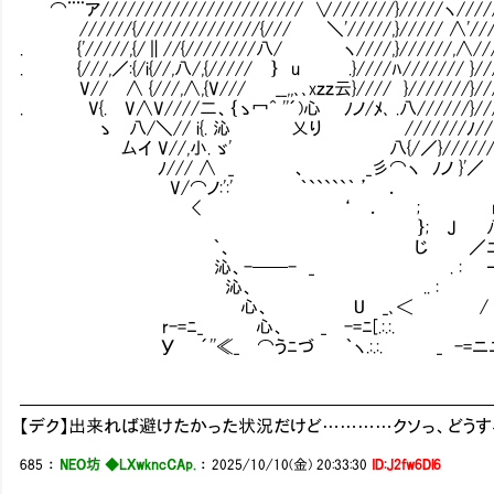
⌒¨¨ア/////////////////////// ∨///////}/////ヽ/////
//////{//////////////{/// ＼'/////,}///// ∧'/////
. {'/////,{/∥//{////////八/ ヽ////,}//////,∧/////
. {///,／:{/i{//,八/,{///// ｝ u .}////ﾊ/////// }///
V// ∧ {///,∧,{V/// __,,､､xｚｚ云}//// }///////}///
. V{. V∧V////二、｛ゝ冖^ ''´)心 ﾉノ/ﾒ､ .八//////}///
ゝ 八/＼// i{. 沁 乂り Ⅵ///////ﾉ//八/{: :
厶イ V//,小. ゞ' 八{/／}////// ,:＼〉: : ﾉ
ﾉ/// ∧ _ 、 _彡⌒ヽ ﾉノ }'／ ＼: : :
V/⌒ノ:':' ｀`````｀ ’ ． ＂ .／/
< ‘ ． ; r‐--彡///___
｝; J 八 ﾉ////ニニニ
｀、 じ ／ﾆ ⌒{//(__)-
沁、-──- _ . : ‐ /ﾆ
沁、 .. : /ﾆﾆ/
心、 U _､＜ / ./ﾆﾆ
r-=ﾆ_ 心、 _ -=ﾆ[.:.:. _ -
У ´''≪_ ⌒うﾆづ ｀ヽ.:.:. _ -=ニニ
━━━━━━━━━━━━━━━━━━━━━━━━━━
【デク】出来れば避けたかった状況だけど…………クソっ、どう
685
：
NEO坊 ◆LXwkncCAp.
：
2025/10/10(金) 20:33:30
ID:J2fw6Dl6