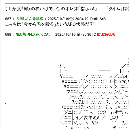
━━━━━━━━━━━━━━━━━━━━━━━━━━
【上条】（『絆』のおかげで、今のオレは「指示：A」……「タイム」
687
：
名無しさん＠狐板
：
2025/10/10(金) 20:34:10
ID:sflIuSrB
こっちは「今から君を殴る」というAFO状態だぞ
688
：
NEO坊 ◆LXwkncCAp.
：
2025/10/10(金) 20:36:12
ID:J2fw6Dl6
＞ﾆ
ﾄ 、 _／ﾆﾆﾆ
|ニ- _ ----- _｛|lニ/)
Vﾆﾆニ- _ ,ィ´.:.:.:.:.:.:.:.:＿γ∠ﾊﾑ,ｲl´
Vﾆﾆﾆニヽ'.:＞.:.:.:.:.:.:.:.:.:.＼.f-|::::ゝマ_彡
ﾏﾆ二二／:／.:.:.:.:.:.:.:.:.:.:.:.:ヽ >､:::::::::
マﾆﾆ/.:.:/.:.:.:.:.:.:.:.:.:.:.:.:.:.:.:.:.:＞/_` -
>-/.:.:7.:.:.:.:.:.:.:.:.:.:.:',.:.:',.:.:.:.ﾍ.:.:.:.:`- ' 
. _ -ﾆ7.:.:.7.|.:.:.|!.:.:.:.:.:.:.:.|.:.7、.:.:.ﾍ.:.:.:.:.:
(ﾆﾆﾆ|.:.:.:|.7.:.:ハ.:.|.:.:.:.:.|.:7 ヽ.,,.｡*'､.:.:.
>'ニ|.:.:.:./~"''～､、.:.:/:7 ,ｨr劣气ゝ､_
／ﾆ二|_,イ／亥竿ミメ .:/ ´_)::リ `＝='.
＼ﾆニ|'＜.:.:',.:ヽ Vソ ｀ ´＿7.:.:.:.:
` ､ﾑ.:.:.:.:.:.ヽﾍ___ 弋_.:.:.:.:.:｡*"/ 