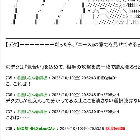
.∥ 〃 ,," ∥,,///////////.::λ::./i:i:i:i:i:i/////.
.∥ 〃 〃 ∥〃,,/ヽ￣＼////.::＼::.i:i:i:i:i///.::γ:
∥ ∥ 〃 .∥ ∥/￣＼/////.::冫::.i:i:i:i:i.::／::.i:i
.∥ ∥ .∥ . ∥ ∥//////／.::/::.|`､i:i:i:i:i////i:i:
━━━━━━━━━━━━━━━━━━━━━━━━━━
【デク】―――――――だったら、『エース』の意地を見せてやる
◎デクは『気合い』を込めて、相手の攻撃を皮一枚で踏ん張ろう
735
：
名無しさん＠狐板
：
2025/10/10(金) 20:52:43
ID:lEGyiWD+
こ、これは！
736
：
名無しさん＠狐板
：
2025/10/10(金) 20:52:45
ID:+ZE08ycH
デクにしか使えんって分かってる以上ここを潰さない選択肢はな
737
：
名無しさん＠狐板
：
2025/10/10(金) 20:53:10
ID:+ZE08ycH
これは……
738
：
NEO坊 ◆LXwkncCAp.
：
2025/10/10(金) 20:53:16
ID:J2fw6Dl6