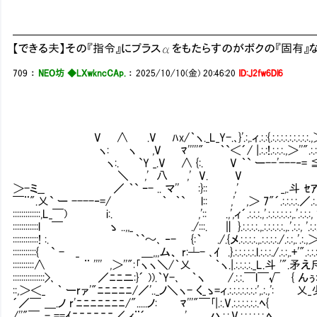
━━━━━━━━━━━━━━━━━━━━━━━━━━
【できる夫】その『指令』にプラスαをもたらすのがボクの『固有
709
：
NEO坊 ◆LXwkncCAp.
：
2025/10/10(金) 20:46:20
ID:J2fw6Dl6
V ∧ .V ﾊx/｀ヽ._L_Y-.､}'.:,.ィ.:.:{.:.:.:.:.:.:.:.:.:.,＞''".:.:
ヽ: ヽ ,V ﾏ'''''" ｀`＜´/ |.:.:!.:.:.:.,＞''".:.:.:.,＞ '
ヽ:. `Y _.V ∧ {:. V ｀` ー--'---‐= ≦ ／.'".:.:.:.:.:.:
＼ ,' 八 ,' V. V _,.＞''彡.:.:.:.:.:.:.:.:.:.:.:.
＞-ミ__ ／ ｀` ｰ- .. マ'' :}:: ,' _,.斗 ｾｱ´.:.:.／.:.:.:.:.:.:.:.:.:,:.
￣¨".乂` ー ----‐=/ ｀ ｀` l:: ,' ,＞ 7"´.:.:.:.:.／.:.:.／.:.:.:.,.:.:.:.:.:.:.:.,'.
:::::::::::::,L_￣) i:. ,':: .,',ィ´.:.:.:.,'.:.:.:.:.:.:,.'.:.:.:, '.:.:.:.:.／.:.:.:.:.
::::::::::::l ￣ ゝ ..,,_ ./:::. ∥ }.:.:.:.:.,.:.:.:.:.:.,.'.:.:, '.:.:.:.:／.:.:.:.:.:.:, 
::::::::::::! :. ｀`～､ ‐- {:｀ ./.{メ.:.:.:.:.,.:.:.:.:./.:.:,.'.:.,＞'｡､.:.:.:.:／ /.:
:::::::::::{ ` - _ ＿,,,ム、 r:┴- ､ｲ .}.:.:.:.:.:.l.:.:.:./.:.:,.+'".:.:.:.:,＞｀丶､ /.:.:
::::::::::∧ ¨ '''' ,＞''":｢ヽヽ＼/｀乂 ｀ヽ.|.:.:.:.:._L.斗 '".矛え斥ミ ./ヽ/.:.:.:.
:::::::::::::::>､ ／ﾆﾆニ:}´ )).｀Y-､ ｀ヽ /.:.:.￣l￣√ { んぅ:乃㌦､, '／/.:.:.:.:
::,＞＜_ ｀ ーrァ'"ﾆﾆﾆﾆﾆ/／'.._ノ＼ヽ- く_ゝ=ィ.:.:.:.:.:.:.:',.:.,': 乂_少′／ｲ , '.
´／￣ ＿.ノ r'ﾆﾆﾆﾆﾆﾆﾆ/".....ノ: ﾏ'''"￣｢|.:.V.:.:.:.:.:.:.ﾍ{ ／.:.／
/''"￣､- ==ｲﾆﾆﾆﾆﾆﾆ／,ィ¨´ ' ハ.:.:.V.:.:.:.:.:.:.ﾍ ､ ／"∠ 斗 