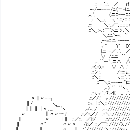
.::-‐ `､:. ／| rf´ﾆﾆ/ 'ﾆﾆﾆﾆ=-＿
‐-/ｰ‐--＝/ﾆ〈≡-ｌﾆﾆﾆﾆﾆﾆﾆﾆﾆﾆ´ﾆﾆﾆ
.::. '､ 〈ニﾆ-‐‐ﾆﾆﾆ〟ﾆﾆﾆﾆﾆﾆﾆ､
.: ＼__:. ヽ ´ﾆ/ﾆ,ﾆニ`､ﾆﾆﾆﾆﾆﾆﾆ`
.:::__ _＿＼::.／`､ﾆﾆﾆ〈/ ,っ＼ﾆﾆ丶､ニﾆﾆ
.::＼_.:‐､:.￣＞ニ冫､＼ﾆ ′,.:'´＼｀､ﾆ`‐-ﾆ
＼ﾆﾆ`‐-:. `' `冫f_O_ -‐'ヾｌ_.:-‐.
,-‐=ﾆニ ‐----､` ￣ ., ‐-､ .::-ｌ.:"
γ"ﾆﾆﾆY´ O´､ ..／ﾞ´`ﾞ"ﾞ .､ Иj´》丶
|ニ-‐／ .`､ ／ ／ , _､rf ､__ヽ , 'ﾆ
∨ /ﾆニ `´ .／..／ ﾆ .ｌ ､,.'ﾆ≦::::
.::､´`‐-`､ニ∧ ∧._〈 〉 |.j ｲ┌´∨￣
.::<.::>.:: ∨ ∧ .` ､ ｌ^､ _／ .丿 ,.f .|ｌ::
.::冫:.. /::::::ゝ､_｀､,､ -‐´_､+'”,､丶
.::＼::. ヽ::::`､７`,' 〉､-‐´_､r
.::￣＼::.---‐‐ﾞ"ｌ::::::|冫､/`,￣､.
.::冫"ﾞ ｀`ヽ、`‐ｌ＼|`､_j′`､ .O | 
.::ヽγ´.:7:.ィi〔￣,, .`､ ＼ ｌ .| ‐-/｀＼_
〃∥〃‐-┐ .::／/.:ｌ γ/////////`､ ＼| | o 
∥/ ヽ_ .::ヽ ｌ.::＼::.//////////.∧ ｀` .､
∥∥∥∥〃､__ ￣`ヽ .::/::. ./ .::|::.//////////:i:
〃 ∥〃〃‐-丿 .::／::.／/ .::＼::.///////////|ゝ γ|
∥ 〃 ∥∥ .::／::. ／i:i/ .::/::.///､///////////
.∥ 〃" 〃〃〃 ./i:i／ .::／￣::./////〉､//////////
∥ ∥ 〃 ∥ . /´///////.::＼:.////i:i:iヽ､/////.::