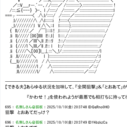
／:::V＿_r―.´--、/./::::::::／ /::::::::::::::::〉.::::::::::::::::::::::::::::::::::: !
/::::.≦｛---｝ 》-、 l ./:::::::/ ./::::::::::::.／::::::::::::::::::::::::::::::::::::::::l
===γ-------〈 .∧.l/:::::::/ ./::::::::::／::::::::::::::::::::::::::::::::::::::::::::/
.ｌ////////∧ .∧l:::::::::i .!:::::::::〈:::::::::::::::::::::::::::::::::::::::::::::::/
._ｌ////////.l V.∧＼:::l l::::::::::::}.:::::::::::::::::::::::::::::::::::::::::::/
｛ ｌｌ/////.／ /￣|:::::l::! .l::::::::::/.::::::::::::::::::::::::::::::::::::::::./
.li ｌｌ///// [00］lｌｌl l!:::.l:| ｌ::::::./.:::::::::::::::::::::::::::::::::::::::::/
.li ｛////l ／ｌｌｌ＼ｌl .l!::::ﾘ .!::::/::::::::::::::::::::::::::::::::::::::::::/
.li ｛////l ＼ｌｌｌ／ll .l!::: l l:::/::::::::::::::::::::::::::::::::::::::::.:/
.li ｛////＼［00］ｌ__⊥::::＼_!/:.:::::::::::::::::::::::::::::::::::::::::/l
.li .ｌl//////＼ l }:::::::::::::::::::::::::::::::::::::::::::::::::::::::/::l
｛＿ｌl////////l / ∧:::::::::::::::::::::::::::::::::::::::::::::::::::/:::/
.ｌｌ////////l ./ .∧:::::::::::::::::::::::::::::::::::::::::::／:::/
.ｌｌ////////l/ ∧:::::::::::::::::::::::::::::::::::／:::::::/
━━━━━━━━━━━━━━━━━━━━━━━━━━
【できる夫】あらゆる状況を加味して、『全開狙撃』＆「とおあて
『かわせ！』を使われようが最悪でも相打ちに持って行ける
695
：
名無しさん＠狐板
：
2025/10/10(金) 20:37:48
ID:GqRno0HO
狙撃 とおあてだっけ？
696
：
名無しさん＠狐板
：
2025/10/10(金) 20:37:49
ID:Y4bzkzCa