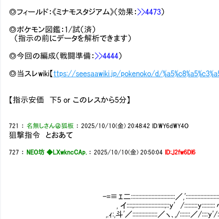
◎フィールド：《ミナモスタジアム》（効果：
>>4473
）
◎ポケモン図鑑：1/試（済）
（指示の前にデータを解析できます）
◎今回の編成（戦闘準備：
>>4444
）
◎当スレwiki【
ttps://seesaawiki.jp/pokenoko/d/%a5%c8%a5%c3
【指示安価 下5 or このレスから5分】
721
：
名無しさん＠狐板
：
2025/10/10(金) 20:48:42
ID:WY6dWY4O
狙撃指令 とおあて
727
：
NEO坊 ◆LXwkncCAp.
：
2025/10/10(金) 20:50:04
ID:J2fw6Dl6
-=≡ｴ二::::::::::::::::::::::::::::::／,'::::::::::::::::::::::::::::::::::::::::::i::::
, イ::::;:::::::::::::::::::::;::y' /:::::::::y:::::::::〃::::/:i:::::::7',:::
,.ｨ:,斗'／:::::::::::::::::／ヽ､,/:::::::／/::::y'/:::::/ i:::::7 i::i'