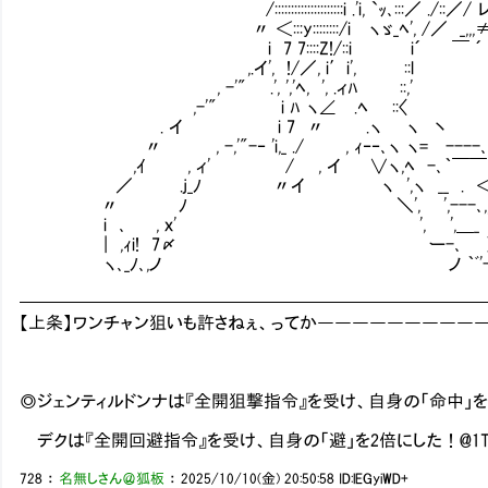
/:::::::::::::::::::::i .'i, `ｯ､:::／ ./::／/ レ' __,7:::/‐'' |:! ',
〃 ＜:::y::::::::/i ヽゞ_ﾍ', /／ _,,,≠ﾃィ7≠-､ .i:| ｊ:
i 7 7::::Z!/::i i´ ￣ ´ ､,ヽ-' ,ノ .i! .7:::
,.イ', !/／, i′i', ::l ￣,,__ 〃::/,／
, -'" .', ','ﾍ, ', .ィﾊ ::,' ¨￢＝;;/.i
,-'" i ﾊ ヽ∠ .ﾍ ::〈 
. イ i 7 〃 .ヽ ヽ 丶 u ／::
〃 , -,'"-‐ 'i,_ ./ , ｨ‐‐､ヽ ヽ= ----
,ｲ , ィ' / , イ ∨ヽ,ﾍ -､｀￣￣ . .＜::::
／ .j_ﾉ 〃イ ヽ ',ヽ __ . ＜7ヽ::::::ヽ:
〃 ﾉ ＼', ',---､,,,,ﾊ//ヽ;:::::::::
i ､ , ｘ' ', ',＿_ ヽ､////
| ,ｨi! 7〆 ー-､ ＞､ 
ヽ､_ﾉ､,ノ ノ ｀ﾞ'-､ ｀ヽ
━━━━━━━━━━━━━━━━━━━━━━━━━━
【上条】ワンチャン狙いも許さねぇ、ってか―――――――――
◎ジェンティルドンナは『全開狙撃指令』を受け、自身の「命中」を
デクは『全開回避指令』を受け、自身の「避」を2倍にした！@1
728
：
名無しさん＠狐板
：
2025/10/10(金) 20:50:58
ID:lEGyiWD+