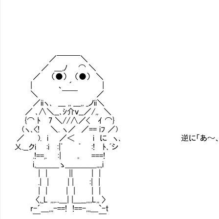
／￣￣￣＼
／ ＿,ﾉ ⌒ ＼
／ （●） （●） ＼
| 、 ´ |
＼ ￣￣ ／
／iiヽ､ ___ ,, ___,, _ノii＼
／ ､∧＼__､ｼ介ｖ__／/,, ＼
{⌒ ﾄ 7 ＼//∧／< ｲ ⌒}
(ヽ､<! ＼. ヽ／ ／== iﾌ ／)
／ ). i ／＜ i に ヽ､ 逆に「あ～、リソー
乂.__クi :i :|ﾟ ﾟ :! ﾄ､ﾞシ
.!==,. :| ｡ ===!
i,＿＿＿ゝ＿＿＿＿,,,,i
| | || | |
.| | | | :| |
| | | | | |
〈,_L ,,,...＿| |＿__,,,,L,, 〉
r-´＿,,,-==! !==-,,,＿`-t
￣ ￣