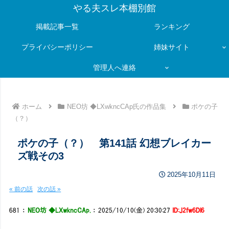
やる夫スレ本棚別館
掲載記事一覧
ランキング
プライバシーポリシー
姉妹サイト
管理人へ連絡
ホーム
NEO坊 ◆LXwkncCAp氏の作品集
ポケの子
（？）
ポケの子（？） 第141話 幻想ブレイカー
ズ戦その3
2025年10月11日
« 前の話
次の話 »
681
：
NEO坊 ◆LXwkncCAp.
：
2025/10/10(金) 20:30:27
ID:J2fw6Dl6