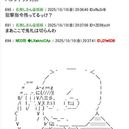
690
：
名無しさん＠狐板
：
2025/10/10(金) 20:36:40
ID:sflIuSrB
狙撃指令残ってるっけ？
691
：
名無しさん＠狐板
：
2025/10/10(金) 20:37:06
ID:+ZE08ycH
まあここで鬼札は切らんわ
694
：
NEO坊 ◆LXwkncCAp.
：
2025/10/10(金) 20:37:41
ID:J2fw6Dl6
＿＿
＞ ´ ｀ ＜
／ ＼
, =＝〟 / l
〃 .ﾑ-ィ.==.ｚ , l
〃,.、 ,-, に｛////}} ／ l
ｌｌ/ { i i V∧三彡、 , ― .、 .l
/i ｌ .,' ', .V_}( .f:::i ｌ l f;;;;j ） ./
{ | ｉ/ i .| .｝ ｀―' , .｀――' ./
〈' V i 人
.| ﾉ l＼ ｀ー__－ 、 .／:::::::＼
V ｌr´l≧ 、＿＿ ＿＿＿／::::::::::::::::::＼
V ／::::::l〈:::::::::::::〉 /:::::::＼:::::::::::::::::::::::::::::::::::＼