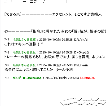
..{ |! ー＝二フ'´ / l
━━━━━━━━━━━━━━━━━━━━━━━━━━
【できる夫】――――――――エクセレント、そこですよ貴婦人
◎――――――『指令』に導かれた淑女の「闘」技が、相手の防
747
：
名無しさん＠狐板
：
2025/10/10(金) 20:55:28
ID:fd/qh/bi
これはエキスパ互換！？
748
：
名無しさん＠狐板
：
2025/10/10(金) 20:55:28
ID:ivO+jpLG
トレーナーの騎馬であり、必殺の牙であり、美しき貴馬。ホウエ
749
：
名無しさん＠狐板
：
2025/10/10(金) 20:55:33
ID:aLlrxwWi
指令時にエキスパ闘ってことか うーん便利
752
：
NEO坊 ◆LXwkncCAp.
：
2025/10/10(金) 20:56:13
ID:J2fw6Dl6
__,.、-='^⌒:::／:::::::::::/:::::／:::::::::__;;:::／ ::::::::::::/
＼::::::::-='^´::::::／::::/::∠_ -=ﾆ⌒／::::::::::::::_;/:::::