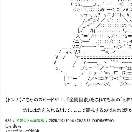
(: :)ゝ､＿＿,ノ 、 ｀ - ´ ＜￣.:.:.:./:)(:
(: :).r ＼.:.:.:.:.:.:.ミr ー＜.ﾆ|'.ノV.:.:.:
ヽ-r ヽ.:.:.:7 ゝニJﾆﾆlヽ. V.:.
/｡*'".:.;ｲ ／:ヽ´: : : : : ＼ヽ､.:.:`
／_､+'"~ ／: : : : : : : : : :/: :＼ ㍉.:.:
|.:/ ﾉlｲ: : : : : : : : : : : 弋: : _／.:.:
_入:`＝´ﾉ: : : : : : ヽ:/: : : : :ゝ＝=.イ
/ニ＞─′, ､: : : : : /: : : : r- ､イ≧
＿ _.Vニ/-──- `ー.､_.|、r=＞ ' ´ﾆﾆ
/ ィヽ､V.7ﾆﾆﾆﾆﾆﾆﾆ~"*､_,ィ´ﾆﾆﾆﾆニ二二
V / '寸ﾆﾆﾆﾆﾆﾆﾆﾆﾆﾆﾆﾆﾆﾆﾆﾆﾆニ.＞/
V , ./ ｀Y ──_,,.､丶´´" '' ‐----
ゝ､ ' .ノゝ＝ ´ﾆ／ - ⌒ーｫr‐`zzz
` ､ ,ﾉ .| ﾌー' `=ヽ_,厂 .l7:::::::::::::::
| ⌒ー ´ 7／ﾍ::::::::ﾔ｀＞＜´7::::::::::::
ゝ- 、 _ ｲ.:::::::::ﾍ::::<＜ ＞>:::::::-::'::::::
━━━━━━━━━━━━━━━━━━━━━━━━━━
【ドンナ】こちらのスピードが上、『全開回復』をされても私の「と
念には念を入れるとして、ここで警戒するのであれば『かわせ
689
：
名無しさん＠狐板
：
2025/10/10(金) 20:36:35
ID:WY6dWY4O
しゃあっ
パンプアップ対決