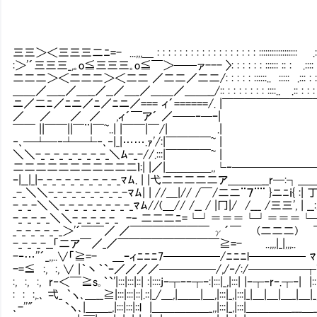
三三＞＜三三三二ﾆ=- ...,,,＿ : : : : : : : : : : : : : : : : : : ::::::::::::::::::
:＞'´三三三_,｡o≦三三三｡o≦￣＞──ァ--- 〉: : : : : : :::::: ::
二二二＞＜二二二＞＜二二 ／二二／二二/: : : : : ::::::.. ::::: .:
＿＿／＿__／＿__／__／＿_／＿＿／＿＿__/:: : : : : : : : ::::.. .
ニ／二ﾆ／ﾆニ／ﾆ／ﾆニ／=== ィ´======/. |￣￣￣￣￣￣￣￣￣
／ ／ ／ ／ ,ィ´￣ア´ ／──‐─ｰ| :
￣￣ ||￣￣||￣¨|￣~..| |￣￣|￣/| .| :| |￣
‐､─┴─‐┴─┴‐､‐|_|…….ｧ'/:|￣￣￣￣~ | :
＼＼-_-_-_-_-_-_-_-_＼ﾑ-_-//.:::|￣￣￣￣~ | :|￣
二二二二二二二二二二二ｌ:| |／|＿＿＿＿,,└‐──────
ｰ|__|_|-_-_-_-_-_-_-_-_-_ﾏﾑ. | |弋二二二二二ア＿＿＿__r─:┐＿＿
_-_＼＼-_-_-_-_-_-_-_-_-ﾏﾑ| | //＿|// /￣/二二¨７¨¨ }ニﾆｉ{ :| 
-_-_-＼＼-_-_-_-_-_-_-_-_ﾏﾑ//(＿// /__ / |冂|/ /___ /三三', | __
-_-_-_-_＼＼-_-_-_-_-_ -‐ 二二二ﾆ=└┘＝＝＝└┘＝＝＝└┘＝
_-_-_-_-_-_＞'´￣￣／ ／￣￣￣￣￣￣￣ γ´￣ (二二二) ￣｀
-_-_-_-__「二ア￣／_／￣￣￣￣￣￣￣￣￣≧=- ..,,,|_|,,,
-‐…''´_,,..∨「≧=- ＿ｰィﾆﾆﾆ7─────/ﾆﾆﾆl───── ﾏ
-=≦ :, :, ∨ |｀丶｀`ｰ／／／／─────/,/‐/:/─────┬V:
:, :, :, r‐＜￣≧s｡｀`'|:::|:::|::| :|::::jｰ┬ｰｰ┬ｰ:|:::|_,|:::| |ｰ┬ｰrｰ.┬ｰ| |:
: : :,.､ 弌_ ｀ヽ､＿__≧|:::|:::|::|.::|_/＿,|＿＿|＿,|:::|_,|:::|_|＿|＿|＿_|＿|_,,
､-''" `ヽ､|＿＿_,|:::|:::|::l |＿＿＿＿＿_,,|:::|_,|:::|＿＿＿＿___＿__|::|_