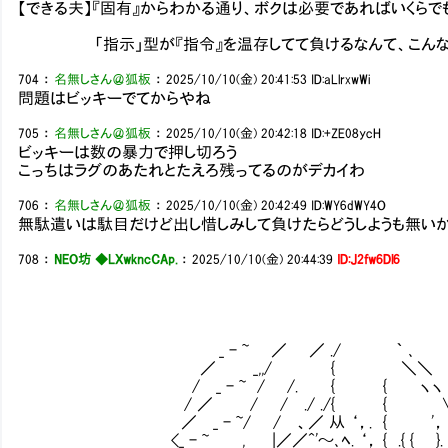
【できる夫】『固有』からわかる通り、ボクは必要であればいくらで
「指示」型が『指令』を温存してて負けるなんて、こんなマ
704
：
名無しさん＠狐板
：
2025/10/10(金) 20:41:53
ID:aLlrxwWi
問題はビッキーでてからやね
705
：
名無しさん＠狐板
：
2025/10/10(金) 20:42:18
ID:+ZE08ycH
ビッキーは数の暴力で押し切ろう
こっちはラグのあたれとたえろ残ってるのがデカイわ
706
：
名無しさん＠狐板
：
2025/10/10(金) 20:42:49
ID:WY6dWY4O
無駄遣いは駄目だけど出し惜しみして負けたらどうしようも無い
708
：
NEO坊 ◆LXwkncCAp.
：
2025/10/10(金) 20:44:39
ID:J2fw6Dl6
_ - ~ ／ ／ ./ ｀ ､
／ _,,/ { ＼＼
/ _ - ~ / /. { { ヽヽ
/ ／ / / ./ ./{ { 
／ _ - ~/ / 、／ 从 ‘，. { '，
<_ - ~ , |／／^'～､ﾍ. ‘， { .{ { }.