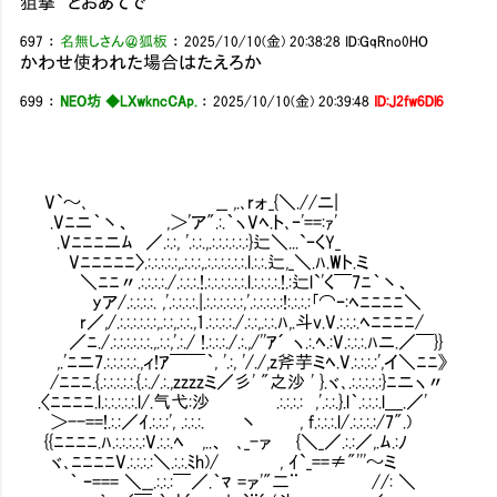
狙撃 とおあてで
697
：
名無しさん＠狐板
：
2025/10/10(金) 20:38:28
ID:GqRno0HO
かわせ使われた場合はたえろか
699
：
NEO坊 ◆LXwkncCAp.
：
2025/10/10(金) 20:39:48
ID:J2fw6Dl6
V`～､ __ ,.､rォ_{＼.//ニ|
.Vﾆニ｀丶、 ,＞'ア".:.｀ヽVﾍ.ト､ｰ'==:ｧ'
.Vﾆﾆﾆニﾑ ／.:.:, '.:.:.,.:.:.:.:.:.:}辷＼...`ｰくY_
Vﾆﾆﾆﾆﾆ〉.:.:.:.:.:,.:.:.:,.:.:.:.:.:.:.l.:.:.辷,_＼.ﾊ.Wト.ミ
＼ﾆﾆ〃.:.:.:.:./.:.:.:.!.:.:.:.:.:.:.l.:.:.:.:.!.:辷l`'く￣7ﾆ｀丶、
yア/.:.:.:.:. ,'.:.:.:.:.|.:.:.:.:.:.:,'.:.:.:.:.:!:.:.:.:｢⌒ｰ:ﾍﾆﾆﾆﾆ＼
r／,/.:.:.:.:.:.:,.:.:,.:.:.,1.:.:.:.:./.:.:,.:.:.ﾊ,.斗v.V.:.:.:.ﾍﾆﾆﾆﾆ/
／ﾆ./.:.:.:.:.:.:.,.:.:,'.:./ !.:.:.:./.:.,/''ｱ´ ヽ.:.ﾍ.:V.:.:.:.ﾊニ.／￣}}
,.'ﾆニ7.:.:.:.:.:.,ィ!ｱ￣￣｀, '.:, '/./,z斧芋ミﾍ.V.:.:.:.:',イ＼ﾆﾆ》
/ﾆﾆﾆ.{.:.:.:.:.:.{.:./.:.,zzzzミ／彡' "之沙 ' }.ヾ､.:.:.:.:.:}ﾆニヽ〃
.〈ﾆﾆﾆﾆ.l.:.:.:.:.:.l/.气弋:沙 .:.:.:.: ,'.:.:.}.l｀.:.:.:.l＿.／'
＞--==!.:.:／ｲ.:.:.:', .:.:.:. 丶 , f.:.:.:.l/.:.:.:.:/7".)
{{ﾆﾆﾆﾆ.ﾊ.:.:.:.:.:V.:.:.ﾍ ,..、 ､_-ァ {＼_／.:.:／,.ﾑ.:ﾉ
ヾ､ﾆﾆﾆﾆV.:.:.:.:＼.:.:.ﾐh)/ , ｲ`_==≠"'''～ミ
｀ ｰ=== ＼__.:.:.:￣／.｀ﾏ =ァ'"二¨ //: ＼