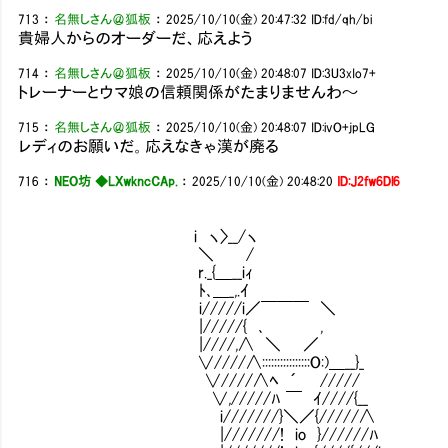
713
：
名無しさん＠狐板
：
2025/10/10(金) 20:47:32
ID:fd/qh/bi
貴婦人からのオーダーだ、応えよう
714
：
名無しさん＠狐板
：
2025/10/10(金) 20:48:07
ID:3U3xIo7+
トレーナーとウマ娘の信頼関係がたまりませんわ～
715
：
名無しさん＠狐板
：
2025/10/10(金) 20:48:07
ID:ivO+jpLG
レディのお願いだ。応えなきゃ漢が廃る
716
：
NEO坊 ◆LXwkncCAp.
：
2025/10/10(金) 20:48:20
ID:J2fw6Dl6
i ヽ〉__/ヽ
＼ /
r._{＿__iｨ
ﾄ､＿_,.ｲ
i/////i／￣￣￣ ＼
|/////{ ､ ,
|////,∧ ＼ ／
∨////∧::::::::::::::::O:)＿__}_
∨////∧ﾍ ´ /////
∨,/////ﾊ ￣ ｲ////{__
i///////}＼／{/////∧
|///////! io }//////ﾊ