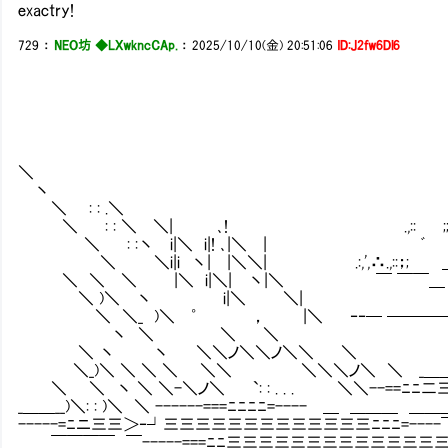
exactry!
729
：
NEO坊 ◆LXwkncCAp.
：
2025/10/10(金) 20:51:06
ID:J2fw6Dl6
＼
丶
＼ : :
＼ : : ＼ ＼| ､! .,
＼ : :丶 i|＼ i|! ､|
＼ ＼i|i 丶| |＼＼| .:,',∴.,::；; ＿ . ..
＼ ＼ ＼ |＼ i|＼| 丶|＼ ￣ ￣￣＿ 
＼ )＼ 丶 i|＼ ＼| ￣ ￣￣￣ ￣二 二二二二 
＼ ＼_ )＼ ゜ ， |＼ ‐‐─ ────── ──
丶 ＼ ＼ ＼ ￣ ￣￣￣＿＿＿二 二二二二
＼ 丶 丶 ＼＼ノ＼＼ノ＼＼ 
＼_)＼ ＼ ＼ ＼ ＼＼ ＼＼＼ノ＼ ＼ _＿＿__
＼ ＼ 丶 ＼ ＼-＼ノ＼ `: : . . .
_＿＿__)＼: : )＼ ＼ ------===ﾆﾆﾆﾆ
-----=ﾆニ三三＞‐┘三三三三三三三三三三
￣￣￣￣ ￣-----===ﾆﾆ三三三三三三三三三三三