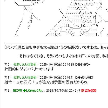
＼＿＿＿,＞''" ¨´ /: :.V.:.:.ヽ.:.:.:.:.:.:.` ｰ ':) ¨´ ./}.
〉､: : . 、 , ': : : :.V.:.:.:.:＼＿＿:／: 、 .:{ , ' 
,' ＼: . ＼, ': : : : : : :V.:.:.:l.:.:.ﾊ ヽ ｀ .､＿ 
, ::}.＼:. /ヽ: : : : : : : V.:.:|.:.:.:.}ｱ! ＼ ｀ _,. 
./ ..::! ｀` ／: : : :＼: : : : : }.:./.:.:.:.|: :|_,. ｨ 
/ .:/ ／: :_LLLL__｀:ヽ: _lメ: : : /''"V , } ,
./ ' ／:γ´.:＿.:.:.:.:.:￣￣.:.:.:.:.／: : : l ./ / 〈.
/:. ／: : : {.:.く ｀`''＜＿,＞'": : : : : :l , ': /
━━━━━━━━━━━━━━━━━━━━━━━━━━
【ドンナ】見た目も中身も太っ腹というのも悪くないですわね、も
それはさておき、そういうつもりであれば“この対面、私を貴
710
：
名無しさん＠狐板
：
2025/10/10(金) 20:46:25
ID:lEGyiWD+
計画的にジャンバリつかいます
711
：
名無しさん＠狐板
：
2025/10/10(金) 20:46:41
ID:GqRno0HO
指令＋αか四式＋αが主な指示型の固有だからね
712
：
NEO坊 ◆LXwkncCAp.
：
2025/10/10(金) 20:46:47
ID:J2fw6Dl6