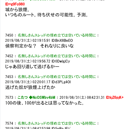
ID:+g9Fo980
城から狼煙。
いつものルート。待ち伏せの可能性。予測。
7450
：
名無しさんスレッドの埋め立ては空いている時間に
：
2019/08/31(土) 02:19:15.91
ID:BnX8BeEO
偵察判定かな？ それなりに良いな
7452
：
名無しさんスレッドの埋め立ては空いている時間に
：
2019/08/31(土) 02:19:56.72
ID:0DwIgjCy
じゃあ回り道して逃げるかー
7453
：
名無しさんスレッドの埋め立ては空いている時間に
：
2019/08/31(土) 02:20:01.17
ID:d3PLg4Ol
逃げた奴が狼煙上げたか
7573
：
こたつ ◆NcOSWbv4bM
：
2019/08/31(土) 08:42:31.31
ID:kjZ6pjK+
100の後、100が出るとは思ってなかった。
7574
：
名無しさんスレッドの埋め立ては空いている時間に
：
2019/08/31(土) 08:42:53.98
ID:5nRpJEI/