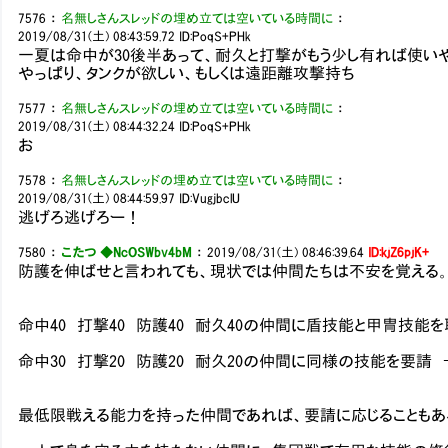
7576
：
名無しさんスレッドの埋め立ては空いている時間に
：
2019/08/31(土) 08:43:59.72
ID:PoqS+PHk
一夏は命中が30後半あって、耐久と打撃がもう少し有れば使い
やっぱり、タンクが欲しい、もしくは遠距離攻撃持ち
7577
：
名無しさんスレッドの埋め立ては空いている時間に
：
2019/08/31(土) 08:44:32.24
ID:PoqS+PHk
お
7578
：
名無しさんスレッドの埋め立ては空いている時間に
：
2019/08/31(土) 08:44:59.97
ID:VugjbclU
逃げろ逃げろー！
7580
：
こたつ ◆NcOSWbv4bM
：
2019/08/31(土) 08:46:39.64
ID:kjZ6pjK+
防護を伸ばせと言われても、現状では仲間たちは不安を覚える
命中40 打撃40 防護40 耐久40の仲間に盾技能と甲冑技能を
命中30 打撃20 防護20 耐久20の仲間に同様の技能を要
最低限戦える能力を持った仲間であれば、要請に応じることもあ