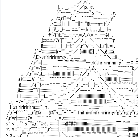
_ノ;人'､
}､、__,. -'',r'／ｐ､ヾ､
,}”ー--､."ﾆー--ﾞ'ゝ ﾞ'‐､_＿,､ｬ,
,､ /;;,rlT=ｲ__~￣~＾~＾''ー‐---､.ｙ"
,irこ;;;},|ｉ || ~||~ﾞ ''l!ｔー-n-;t{;/
,ｊ r'i!_､_}-二 ﾆﾆ゛‐-,k!i､,､､｣|__,|ﾄｯ
､_ ﾔ{/iｺ};,^;;,,,;;;,‐,-,=ノ,ム=_-__ーﾈ{´,
,};ｺﾆﾆ/7r'|”~,__,゛,／ノ 。 ＼~＾~^”””'ﾔ
i!;;;;;;;;;;;､i!__| ,i-!;'"／,r'^ｖ^‐､＼iｺ~|ﾚ=i、
,}`ｰ';;;;;;;;;;;;;;;}r‐''”_,.-''／ [iillIII}}}] ､゛＼i!､;;;;i､
/,Eｬｯririririrnm;y､^,､ﾆﾆ ｰ_ー‐-ー' ゛＼,;;;i{､_ ,.
/,r"=|､__ ￣~””””””'''''''ー,rk':;firiririnnm;y^~三ﾆ;:ﾆ
,/,r"=/|::::..￣~゛゛``''';::::::::::::ー‐,ノ,ム-.,, ､.､.゛,.___゛~＾~゛＾i;
,、 /,r"=/,;l,,,::::i::::|iillIIIIIIIIII|||:::::;7／,r' `｀i､:::.iﾍ::::::::.￣~''''''':|
. ｫ}仁二Vｪ＾仁￣~"""゛””””''ｰ／,r'" .,・、 `＼[iillIIIII|||]:::::::::::| 
i!;;;;;;;;;;;/ｲ'^ﾄｰ‐-ﾆﾆ二､こ,.-'" ,r' ,.-ｰ{ }ｰ､`､＼"＾"＾"＾"^゛''ｰ'}
,il;;;;;;;;;;;;;:^^i'|::::::::::::... ,. -''"_, -'／―‐‐｀´ ―`i､゛､＼゛＾゛""ｰ'r
i l;;;;;;;;;;;;;;;;;;,'|::::i,,. -''＾_,,.-''′／' ,;iiiiiiiiiiiiiiiiiiiiiiilllll `i､` ､ﾞ-､:::::::
_r,=ｰｦｰ",,:;;;;;;'7rｲ~,. -'''~,._-_''~´..::::::|iillIIIIIIIIII|||||||||}.:::::ﾞ'‐､ ` ､ﾞ''-､:|;;;
〕{ｭｮiririririrm;;;;;~_,ｎ､￣__二;;;,, ￣~゛゛゛'''''',,;;;;;;;;;ー―‐---`ゝ､` -､~ヾ,,;
../,r'ｰl~~~^~_,.,r'%%r===%%''ｭ.,_"‐^"‐''=fhifhicifcifriririririyr'g'y'ng'
/,r'=r|::::::::,r7=-ｰ''＾`ｰ"＾ -､_=ﾌ:::::::::::: ..................._________ ~"
ゞ゛ヾ゛;:"゛ゞ"'';;,r';";;ヾ、:::::::::|::::::i####lllllllllllliiiiii;;;;;;;;;;;;;;;;;;;;;;;;;;￣ "''''' :
ヾ､ﾊ,;;^",,;;;;;,r''^"::;''"",r'::::::::|､::::||iiiiilllllllllIIIIIIIIII||||||||||||||||||||:::::::::::|lllllii
ヾゞ,､;:,,y''''７''""""'';;'':::::::::::::|;;`ヽ;､_,､::;;;;;”””””””””””'''''''''..::;;;:::::;!!!!!iil:::::::::