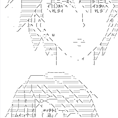
/／ |:::::::::::::::::::::::/ ＿|:::;_二_‐-ミヽ::, ﾒ::::::::::::|彡:::|二::l__ヽ::::::::',:::
／ . |::::::::::::::::::／| ｲ''|::|.）ﾀﾊ｀ﾍ ｀ヽ:, ヽ:::::::|.イｺ:タﾊ.ﾍ. 〉:::::, 
,::::::::::::::::ｲ::::::{ ｀ヽﾏL彡ｲ ヽ ヽ: | ﾏL彡' / /::ヽ:::,:::::
. ,:::::::::::::/ r＼:::{ | /:::／､::l::::::
,:::::::::ｲ::| .| ﾊ＼ l ./.ｲ} ﾉ::|:
. ,:::／ .|::ﾍ { { 〉 /.ﾉ /::/ |
.／ |::::ヽ ＼ .ﾍ / /:::/ .|
',:::::::ヽ､ .‐.ﾍ ｕ /／ﾊ:/ 
',:::::::::∧｀ヽ＼ -- ､ /´:::/ '
',:::::/ ',::::::::::::ヽ. ￣.__￣ ｲ::
',/ ',::::ﾊ:::::| ＼ ／::::/|::/
∨ .､:::| ヽ ／ .|::::/ .|/
| ｀ _ ィ .|:/
| .|
...-―――-.....
./￣￣￣｀:::.....､::::::::::::::::::::::｀::..
..::/:::::::::::::::::::::::::::::::::｀:::..､::::::::::::::::::::＼
.／::/::::::|::::::＼:::＼:::::::::::::::::::::＼:::::::::::::::::::＼
./::::::::i::::::∧::::::::::＼:::＼:::::＼:::::::::::＼::::::::￣｀ヽヽ
/:::::::::::|::::::::∧::::|::::::::＞‐＼::::::ヽ＿::::::＼::::::::::::∧｀＼
.:::::::!:::::::i!::::::::::|＼i＞＜￣￣::::::::::＼:::::｀ヾ＼::::::::∧
.:!::::::|:::::::ﾊ::::::|::|／ヾ ｀＼::::::::＼::::::＼:::::::::::::::::::::∧
/::|:::::/:::::::| .|:::::i!:| ,≠rテトﾐ｀ｰ┬:ヽ:::::::＼::::::::::::::::::∧
./´ |:::厶ｲ::;ｨ个:::|,ﾘ {' .込｣ /' !:::／￣ ｀ヽ::::::::::::|:::∧