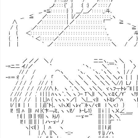
_ノ: : : : {′,| :{ :} ／ : : : : /
_,. =≦: : : : : : :} } ___/__,／: : : : :_:斗､
_,. ≦ ／: : : : : : : : | |/／: : : : : : : : : : : : :_ヽ
∧ ／: : : : : : : : : : | ／ : : : : : : : : : : : 「￣ ≧ .,_
/ { .／: : : : : : : : : : : ／: : : : : : : : : : : : : : :， ≧ 
i { ＜: : : : : : : : : : : :／: : : : : : : : : : : : : : : : : :
{ ! ｀ ＜: : : : : :／: : : : : : : : : : : : : : : : : : : : ::， ／
| | ｀ ,／ : : : : : : : : : : : : : : : : : : : : : : : ＼ / 
／ ／／ ＼ / 二二ヽ､＿ヽ ＼ ヽ
-=ニ二 イ/／ ` ｀丶､ ＼｀￣｀､ | 〉 
// / / ⌒ヽ ｀ヽ､ ｀ヽ､｀ヽ＼ ヽ | / /
‐=＝彳 / / / 「 ＼ ＼ ＼ ＼＼ ＼ ＼ハ | | | 
/ / / / // / ! ＼ ＼ ＼ ＼ ＼＼ ＼//} Lﾉ |＼
./ / / / / // //∧ ﾄ､ ヽ ｀､＼ ＼ ヽ＼＼ ヾヽﾌ┬トﾚ'^ll | 
/ /// / / ,' l | | | ﾊヽヽ｀､＼ ヽ >‐ T＼|l ＼＼ヾミく_/Y′ 
l /| / / / | | |_|ﾊ { ヽヽヽ丶／| ＼|＿ヾ|l ヽﾄミﾚ⌒ﾊ ヽ
l/ | ll | l | | j||`ト|、 ヽlヽX| ヽﾚｨ'´)ﾄヽ/ヾｌｌ l ＼ヾ) } |
ｌ! !|| ﾊ ||l ﾊl |〈卞￢ミ、ヽ ヽｌ!/ ﾄ-し1} || ｉ│| ヽ乂∠ ＿_ 
! l| | ||ｌ || ﾘ}|| ヽ ﾄjﾉ} --ゞ＝'″ || |│
ｌ! l ||| || | | ハ-ゞ┘ﾉ || |│|厂 ｀`
ヽ|ヾl| } | ﾊ ヽ || | ｌ jl|
| | ∧ ||＼ -;;;‐ ﾘ |j /ハ