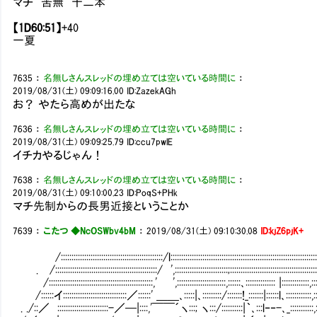
マチ 苦無 十二本
【1D60:51】
+40
一夏
7635
：
名無しさんスレッドの埋め立ては空いている時間に
：
2019/08/31(土) 09:09:16.00
ID:ZazekAGh
お？ やたら高めが出たな
7636
：
名無しさんスレッドの埋め立ては空いている時間に
：
2019/08/31(土) 09:09:25.79
ID:ccu7pwlE
イチカやるじゃん！
7638
：
名無しさんスレッドの埋め立ては空いている時間に
：
2019/08/31(土) 09:10:00.23
ID:PoqS+PHk
マチ先制からの長男近接ということか
7639
：
こたつ ◆NcOSWbv4bM
：
2019/08/31(土) 09:10:30.08
ID:kjZ6pjK+
/::::::::::::::::::::::::::::::::::::::::::::::::/l:::::::::::::::::::::::::::::::::::::::::::::::::::::::::::::::::::
. /::::::::::::::::::::::::::::::::::::::::::::::::/ ',:::::::::::::::::::::::::;:::::::::::::::::::::::::::::::::::::::
/:::::::::::::::::::::::::::::::::::::::::::::::::,' ',:::::::::::::::::::::::,::::::､:::::::::::::: |:::::::::::::,::
/::::::イ::::::::::::::::::::::::::::::／::::::' ＿＿､:::::|､:::::::::/:::::::!_:::::::|::::::l､::::::::::::,:::::
. ./::／ ::::::::::::::::::::::::-／─|::::,'￣￣´ヽ:::; ヽ:::/::::::::::|｀､:::l‐‐-､_:::::::::::,:::::