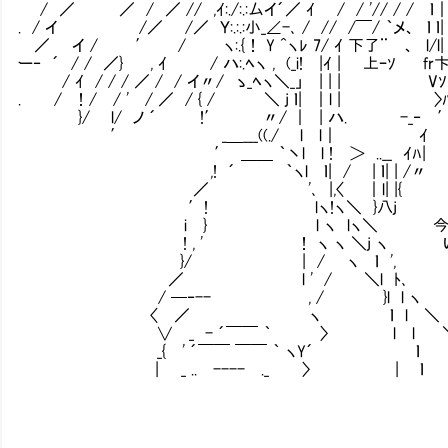
/ ／ ／ / ／ // ,ｲ:./:.:厶イ´／ ｲ / / '// / / 
. / イ /／ /／ Ｙ:.:.:小_∠-､ / // /￣/ ｀メ、 ｌ ｌ| i
／ イ / ′ / ヽ:.{！ Y ^ヽﾚ 7/ ｲ 下了¨㍉、 l/l| |l| 
ー‐ ´ / / ／} , ｲ / ハ:.ﾍヽ , (_i! |ｲ | 上ｰｿ fr卞ｌ| l
/ ｲ / / / ／ / / イ〃/ ゝ_ﾍヽ＼_」 | | | Vｿ! |
. / ！/ / ' / ／ / { / ＼ j ｌ| ｜l | 〉ﾊﾉ
}/ l/ ノ ´ !′ 〃/ ｜ | ハ. -_‐ ′
′ _＿___((./ l l｜ ｲ 私
′ ＿＿ ｀丶l l ! ＞ ..__ ｲﾊ|
,! ´ ｀ヽl ｌ| / | ｌ| | /〃 
／ '､ |,〈 ｜l| |{〝 初
′! lヽ!ヽ＼ }八j
i } l ヽ lヽ＼ 今日は、何時も行
! , ' ！ ヽ ヽ ＼j ヽ いつもの道を
}/ | / ヽ ｌ ',
／ l ' / ＼l ﾄ､
/ ─‐-- , / }l l ヽ 私の意
〈 ／ ヽ ｌ l ＼
∨ _ - ´￣￣ ｀ 〉 l l ＼
_{ ' ´￣￣ ￣￣ ｀ ヽY´ ￤ ｌ 
| _ .. ---- ._ 〉 | ｌ / 多
でも、今、急げば、伏兵の