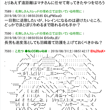
とりあえず遠距離はマチさんに任せて寄ってきたやつを切ろう
7589
：
名無しさんスレッドの埋め立ては空いている時間に
：
2019/08/31(土) 08:50:20.85
ID:LgPN5eaO
一目散に退散したいが、トレインになるのは避けたいところ。
どっかでほとぼり冷めるまで隠れるのも手か？
7590
：
名無しさんスレッドの埋め立ては空いている時間に
：
2019/08/31(土) 08:50:55.04
ID:5nRpJEI/
長男も速度落としても羽織着て防護を上げておくべきかね？
7593
：
こたつ ◆NcOSWbv4bM
：
2019/08/31(土) 08:51:42.17
ID:kjZ6pjK+
＼＼{ : : : :_,.⊥､.,_／⌒ヽ. : : : :＼ : : :＼
. ／⌒¨´ : : :_／;';';';';';';';';ヽ_: : : : : : : : : : : : : : :＼
. /／⌒ｱ : :厂';／;';';';';';';';'__,.〕i,，'/: : : : : : .:.:.:＼⌒ヽ
､_＿{′.,／ : :r';';'/{ﾆ='´三ﾆ＝=‐＜.,,_⌒＼: : : : : :.:＼
｀ ‐=_彡'{ ､}∠{ {/ : : ＿三ﾆ=‐-＜⌒ヽ : : : : : : :＼ ＼
｀¨¨7,_＞ :ヾ∠⌒ :､ : : :-=_: : :｀: :ｰ--ｧ'´: :丶、 ＼{
､_____ ,/'’ : : : : : : 丶、 :丶、 : :-=_:.:＼{'¨ : : : : : : :＼⌒ヽ
｀¨¨ｱ : : : : : :/ :/,ﾍ＼＼＼＼ : : :丶、.,＞一' : :＼: : :＼
､＿,，'’／ , { ｉ:.:.ｉ!:{ ヽ､＼＼.,イ⌒ト､二ﾆ=‐': : : : : :ヽ..,,__,,.ノ
｀¨¨7 ,ｲ i : i :.:{,ﾊ }ヽ／,斗≦-ｧ｀ｰく:.: : : : : :＼{: :iヽ
_＿ﾑｲ i! :!:.:{∠_,,.≧､ j }/rぅ二ﾉ､}:.:乂__ｰ=_=..,,_:
｀¨¨{/{ i| :{ ｰくr勹ニr '￢`｀ﾉｨ个ｰ‐'´ :=､..,,_ :く
. ｉ｀ﾚ'八 ｛＼_ハ^冖´ i:. ／//} }＼ ｛_ .､ ヽ