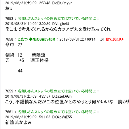
2019/08/31(土) 09:12:53.48
ID:oEK/myvn
おｋ
7653
：
名無しさんスレッドの埋め立ては空いている時間に
：
2019/08/31(土) 09:13:00.80
ID:VugjbclU
そこまで考えてくれるかならカツアゲ丸を受け取ってくれ
7658
：
こたつ ◆NcOSWbv4bM
：
2019/08/31(土) 09:14:11.61
ID:kjZ6pjK+
命中 27
剣術 12 新陰流
刀 +5 適正体格
44
7659
：
名無しさんスレッドの埋め立ては空いている時間に
：
2019/08/31(土) 09:14:27.57
ID:ZazekAGh
こう、不謹慎なんだがこの位置かとのやりとり何かいいな…胸が
7661
：
名無しさんスレッドの埋め立ては空いている時間に
：
2019/08/31(土) 09:15:11.63
ID:OkoVuE55
新陰流かよｗ