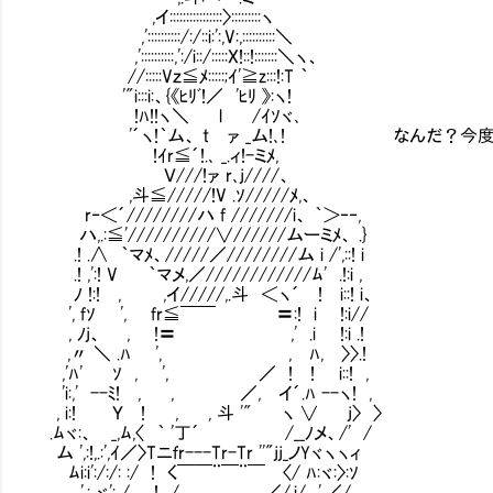
,イ::::::::::::::::〉:::::::::ヽ
,'::::::::::/:/::i:':,V:,::::::::::＼
,'::::::::::,':/i::/:::::X!::!:::::::＼ヽ、
//:::::Vｚ≦ﾒ:::::;ｲ'≧z:::!:T ｀
'"i:::i:、{《ﾋﾘﾞ!／ 'ﾋﾘ 》:ヽ!
!ﾊ!!ヽ＼ l /ｲｿヾ､
'´ヽ!｀ム、 t ァ _ム!､! なんだ？今度は
!ｲr≦´!.､ _.ィ!-ミﾒ,
Ｖ///!ァ r､j////、
,斗≦/////!V .ｿ/////ﾒ,、
r‐＜´////////ハ f ///////i、 ｀＞‐‐,
ハ,.:≦'//////////∨//////ムーミﾒ、 .}
.! .∧ ｀マﾒ、/////／////////ム i /',::! i
.! ,':! V ｀マメ,／////////////ﾑ' .!:i ,
ﾉ !:! , ,イ/////,.斗 ＜ヽ´ ! i::! i、
', fｿ ', fr≦￣￣ 〓:! i !:i//
, ﾉj、 , !〓 ,' .i !:i .!
,〃 ＼ .ﾊ ', , ﾊ, 〉〉.!
,'ﾊ' ｿ , ', ／ ! ! i::! ,
'i:,' --ﾐ! , , ／, イ´.ﾊ --ヽ! ,
, i:! Ｙ ! , , 斗 '" ヽ ∨ j〉 〉
.ﾑヾ:、 _,ﾑ,〈 ｀ '丁´ /__ﾉメ、/' /
ム ',:!,.:',ｲ／〉Tニｆr---Tr-Tr ''"jj_ノYヾヽヽィ
ﾑi:i':/:/: :/ ! く￣￣¨￣¨￣ 〈/ ﾊ:ヾ:〉:ｿ
',: ヾ': / !、/ ／/,i/ ',／/