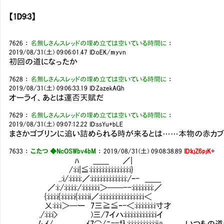
【1D9:3】
7626
：
名無しさんスレッドの埋め立ては空いている時間に
：
2019/08/31(土) 09:06:01.47
ID:oEK/myvn
初回の道になったか
7628
：
名無しさんスレッドの埋め立ては空いている時間に
：
2019/08/31(土) 09:06:33.19
ID:ZazekAGh
オーライ、あとは運否天賦だ
7629
：
名無しさんスレッドの埋め立ては空いている時間に
：
2019/08/31(土) 09:07:12.22
ID:ssYu+bLE
まさかゴブリンに追い詰められる時が来るとは……本物の赤カブ
7633
：
こたつ ◆NcOSWbv4bM
：
2019/08/31(土) 09:08:38.89
ID:kjZ6pjK+
ﾊ ＿＿ ／|
/:i:i|≦:i:i:i:i:i:i:i:i:i:i:i:i:i:i}
..:i/:i:i:i:i:／:i:i:i:i:i:i:i:i:i:i:i:i:/ｰ- ＿＿
／:i:/:i:i:i:i:/:i:i:i:i:i:i＞──--:i:i:i:i:i:i:i:／
{:i:i:i:i{:i:i:i:i:i{:i:i:i:ii／:i:i:i:i:i:i:i:i:i:i:i:i:i:i:i＜
乂:i:i:i＞─ー 7三≧≦ｰ-＜:i:i:i:i:i:i:i寸才
./:i:i:i> )三/7イハ:i:i:i:i:i:i:i:i:i:i:iイ
厶ｲ/ ｲ7⌒/ﾆ==圦:i:i:i:i:i:i:i:i:i:iiﾊ い