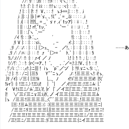
//: ﾘ: : :,i!i: : : :!:ﾄ: : : ヾヽ,: : :!: .
!:.!: :|': |: :! i:i: : : :!:!ゝ: :,: :ヾ|: : :.!: .
,! |: : | |!: :! V、: : :! ゝ;ﾄ==,|: : : !: . .i
,i .||: :.| ||i |≠'ゞ、、!ﾐ" ,,' = _,ﾐi: : : : : ..i
| .i| : :| |!|!|_, = _,｀ ゞ r ,ｨ' tッｱ|: : :i: : . .!
| || : :.|,! rf,"tッ,｀ `ー ' i: : :.i: : . .!
| || : :.|'ヽ ｀.ー'′ |: : : |: : : .!
/ｲ !|: : :|ﾄ.'.,_、 ' !|: : :.|: : : . !
,ﾘ V |: : :|: : :ゞi、 ,. - .ｲ:.|: : :.|: : : : .!
.,ﾘ ./: :ﾉ: : |: : :.| |＞ｭ,_ - ／!、: |: : :|: : |: : 
.,ﾘ /: /:ﾊ: :.|: : : :! ,r ´|＞= ´ ﾄ,｀ |: : :|: : :|: : !i
!i./:ﾉ//: :!: :|: : ,rイ ／ ﾉ ),! |: !: !: ,: |,: : :.!
!//!': ,': : !: :|r<-=ｱ、! ﾟ。 。.ﾟ／=,!:.|:.!V、:| !: : :!
. !':/i: :,': : :,ｨ!:.|:ﾆ||| ! iゝ ﾟpﾟﾟ.／ソ' |: !ﾘ.ゞﾆヽ:!i: :.,',
.,':,! |: :!: : /ﾆ| |三!i Y"^ﾆゝ／ .ﾉ: !三三三ヽ!: i!ゝ,
.|ﾘ /ｲ|: :/三:| |三!ii |,..._ ﾉ ｲ!:i'三三三三ii!: |!ﾐ'
!ﾚr'|: :|: !三ﾆ,) !三i,i! | ｀| ／,ｲ!,!三三:,!三ﾆﾑ: |.’
ｲ V:!:i三ﾆ/:ﾑ',三i,'i!, |r' |' ／イ三|'三三:,'三三ﾆﾄ,!
|! ∨'三:i'三ﾆゞ三:i,i!(, ノ' イ三三:|三三:,!三三三ﾑ
|ゝ /三三:!三三三三,.,<"´三三三三三:.,!三三三三!
|三:.!三ﾑ三三三:.(: :)|三三三三三三|三三三三ﾆ|
/三三ﾆﾘ三三三三|.||三三三三三三三'三r三三ﾆ!
/三三三!三三三三:.!||三三三三三三i三ﾆ/三三三:
/三!三ﾆ/三三三三:.!i'三三三三三三:|ﾆイ三三三三