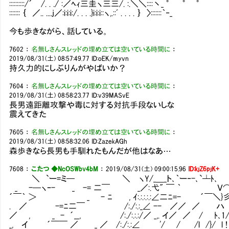
::::::::::/´ /. . ./ :／ﾍｨ三圭ヽ三三/. :.＼＼::::丶_ ° ° °
::::::: ｛ ／.. ....j／:i:i:i:/. . . .}i:i:i::ヽ,.::ﾞ . . . . ｝ 〉:::::::｀‐_
今も歩きながら、話している。
7602
：
名無しさんスレッドの埋め立ては空いている時間に
：
2019/08/31(土) 08:57:49.77
ID:oEK/myvn
持久力的にしぶりんがやばいか？
7604
：
名無しさんスレッドの埋め立ては空いている時間に
：
2019/08/31(土) 08:58:23.77
ID:v39MASvE
長男遠距離攻撃や毒に対する対抗手段ないしな
震えてきた
7605
：
名無しさんスレッドの埋め立ては空いている時間に
：
2019/08/31(土) 08:58:32.06
ID:ZazekAGh
森歩きなら長男も手馴れたもんだが他はなあ…
7608
：
こたつ ◆NcOSWbv4bM
：
2019/08/31(土) 09:00:15.96
ID:kjZ6pjK+
＼ `ー=ミ─ ＼ ヽY/_＿_ト､｀ー‐-､`┴ﾄ､
_ -─ヽｰ- _ -= 二￣ _／:.弋" ￣ ｀ Ｖ⌒
´￣｀ ＞ _ - ﾆ , ｲ:.:.:.:.:∠二ﾆ=- ´￣＼}
. ／ -=ﾆ二￣ /:./:.:_∠ -- ／／ ／ ハ ∧
／ , _ - ´__, /:./:.:.:/／ _,. イ／ ／ / ﾄ､
_, イ ´￣￣ ／ _ ／ /:./:.:∠ '/ / /l /}/ l !