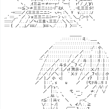
丶、 ,ｲ三≧＝≠=‐‐ｧ┘ `ー┤ r｢ / _ﾉ_Уi
-‐≦＞≠三三二ﾆﾆﾆ-厂ミﾒ､ ‘, , -{{_三三彡!
-=:::::::::／,<三三三二ニﾆ‐ ヽ=┐::＼ Y ゞ､:,.:: :: .::ﾉ
,，’::::::_,，'’／. 冫ｘ:三三二ニﾆ=‐-冫ヽ::: ‘:., ＼__/＞┼＼
::::::::::/´ /. . ./ :／ﾍｨ三圭ヽ三三/. :.＼＼::::丶_ ° ° °
::::::: ｛ ／.. ....j／:i:i:i:/. . . .}i:i:i::ヽ,.::ﾞ . . . . ｝ 〉:::::::｀‐_
＿＿＿
. : : : : : : : : : : :ミ : . ＿__
. : : : : : : : : : : : : : : : : : : : : : :ﾍ
／: : : : : : : : : : : : : : : : : : : :.:/: : 小､
／: : : : : : : : : : : : : : : : ／: : : : ′: :.:|: : :，
／; /: : : : : : : : : : : / : ／ /.: : : :.:i: : : :.:|: : : :
¨´ /: : : : :.／: : : : :/ ∠ / : 斗: : |: : : :ﾘ : |: : 
./ : : : ／: : 斗彡／__ ７ ＜ / : : | : : /: : :|: : :
/: : :／/: ／: :|,／ｨf 笊示ヾ/: : : :乂:/:!: : :| : :
./: :／: /／＼: :|: ﾞ 乂:ｿ /: :.／ _７ヾ|:.: :.| 小
/:／ |:.／ 小 ヾ| / ／ ｒ７㍉｜: :.|: :| ‘
／ |: : :‘，ゞ u ／ {弋ﾂ斗:.:.:ﾘ: :l
|: ／}:ゝ-､ ／ ／: /i/: :/ 
／ ｜: :， 、 弋 ‐- 、 ≠: / ∨ まあ
_, 从: :， 丶 ｀_一’ ／′l′
ｒ≦: : | 从ヾ ＼ ┌:＜
∨: : ├ /| ヽ イ∧ : . ≧
}: : :.:.|:/ :} /￣￣ 7: : : : :７