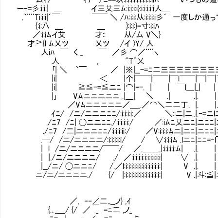
ー‐=彡:i:i:| ＿ イ三艾三ﾑ:i:i:i:i}:i:i:i:i:i人＿
.`¨¨Ti:i:i|´￣ ￣￣ ＼ /ﾊ:i:i:从:i:i:i:i彡´ 
{:i:八 ＿ ＿ }:i:i:}=寸:i:iﾊ
／:i:iﾑイ艾㍉ 才::㍉ 从/厶 V＼}
才≧{l ﾑ乂ツ 乂ツ /イ )Y/ 人
人iﾊ ￣ く _ ￣ ／彡 ⌒／¨¨ヽ
人 , ＾T^乂
｢| ＼ ｀￣ ／ |※|__-=ﾆ二三三三三三三三三
|i| ＜ |个|￣￣|￣￣|￣l￣￣|￣|￣|￣.|
|i| ≧≦-=≦ニﾆ |⌒|ｰ-. | | ￣l＿|_| | 
|｣ Vﾑニニニニニ .|＿| ＼ .| .|. | .|
／Vﾑニニニニニ／＿_.／⌒＼二二丁. |. |.斗|≦
ｲﾆ/ /ニ/ニニニﾆﾆ/:i:i:i:i:／ ＼::ニ|ニ..|.ｰ=ニlﾆﾆ
./ﾆ7 /ﾆ| ◯ニニﾆﾆ./:i:i:i:i:/ ／:iﾑﾆ艾ニﾆ|ニﾆﾆ|ﾆ
./ﾆ7 /二|ニニニﾆﾆ/:i:i:i:ii:/ ／V:i:i:i:ﾑニ|ニﾆ|ニﾆﾆ|ﾆ
.─/ /ニ/ニニニニ/:i:i:i:i:i/ / ∨:i:i:iﾑ .lニﾆ|ﾆﾆ=‐l
| l /ニ/ニニニニ/￣￣/ ／.＿＿_|:i:i:i:i:ﾑ| .|. |
| |./ニ/ニニニニ/ ./ ／:i:i:i:i:i:i:i:i:i:i|￣￣ ∨ .|. 
|__/ニ/ ◯ニニﾆ/ /.／l:i:i:i:i:i:i:i:i:i:i:i:i:| V .|. |
ニ/ニ/ニニニニ./ {/ |:i:i:i:i:i:i:i:i:i:i:i:i:| V .|斗:≦|
／, ‐‐∠二..__ノ} ,ｲ
{.､_＿/ {/ ／ _ =ﾆ二 ,ノ_