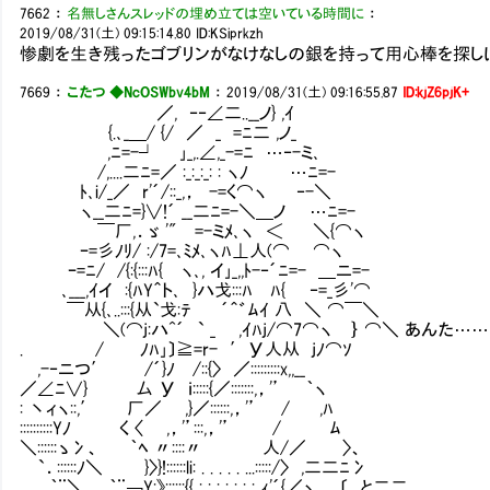
7662
：
名無しさんスレッドの埋め立ては空いている時間に
：
2019/08/31(土) 09:15:14.80
ID:KSiprkzh
惨劇を生き残ったゴブリンがなけなしの銀を持って用心棒を探し
7669
：
こたつ ◆NcOSWbv4bM
：
2019/08/31(土) 09:16:55.87
ID:kjZ6pjK+
／, ‐‐∠二..__ノ} ,ｲ
{.､_＿/ {/ ／ _ =ﾆ二 ,ノ_
,ﾆ=-┘ ｣_,.∠,_-=ﾆ …‐-ミ､
/,....二ﾆ=／ :_:_:_: : ヽﾉ …ﾆ=-
ﾄ､i/_／ r'´/::_,， -=く⌒ヽ ‐-＼
ヽ__二ﾆ=}∨!´ __二ﾆ=-＼＿ノ …ﾆ=-
￣厂,．ゞ '" =-ミﾒ､ヽ ＜ ＼{⌒ヽ
ｰ=彡ﾉﾘ/ :/7=､ﾐﾒ､ヽﾊ⊥人(⌒ ⌒ヽ
ｰ=ﾆ/ /{:{:::ﾊ{ ヽ､, イ｣_,,ﾄ-‐´ﾆ=- ＿ニ=-
､___,ｲイ :{ﾊY＾ト､ }ハ戈:::ﾊ ﾊ{ ‐=_彡'⌒
￣从{､..:::{从`戈:ﾃ ´＾゛ﾑｲ 八 ＼ ⌒￣＼
＼(⌒j:ハ^´ ` _ ,ｲﾊj/⌒7⌒ヽ ｝ ⌒＼ あんた…
. / ﾉﾊ｣〕≧=r- ′У人从 jﾉ⌒ｿ
,-‐ニつ′ /´}ﾉ /::{〉 ／:::::::::x,,__
／∠ﾆ∨} 厶 У ｉ:::::{／:::::::,，'’ ｀ヽ
: 丶ィヽ::,′ 厂／ ,}／::::::,，'’ / ,ﾊ
::::::::::Yﾉ く 〈 ,，'’:::,，'’ / ﾑ
＼::::::ゝ冫、 ｀ﾍ 〃::::〃 人/／ 〉、
`．::::::ﾉ＼ }〉}!::::::li: . . . . . ...:::::/〉 ,二二ﾆ冫
｀¨＼ ｀¨￢Y:》::::::{{ : : : : : : : ｨ'´{／ヽ 〔 _と二二､