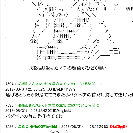
. ＼ }∧`ゝ. ‐- ／{,ﾞｲ:ﾉ:!i:.:｀¨7¨ヽ} ヽﾉ
ﾉ′}ﾊ }i〕i≧=ｧ- '′.人ｧ、八:.:. ( ﾘ (
〃j }ハ}:.ﾉｱi:7〉 ,，'’＼_＼
_ﾉ′ r:. /´i:i:i{′__／i:i:i:i:i:iﾉ .:｀ 
｝ﾍ }/ .{:i:i:i:i｛ ,，'’ｉ:i:i:i;，'’ .::, ｀¨ヽ
〈 ／ {i:i:i:／ｉ:i:i:i:i:i／ ｛ ,ﾊ
. ﾉヽ/ ,}／ｉ:ｉ:i:i:i,，'’ / 〉
くｉ:i:｛.... ,，'’i:i:i:i,，'’ / ／::. `亠､
｀¨ﾊ::::::/ｉ:ｉ:i:i:,，'’ ...:::〈 ./ ／￣ ⊥、
} }:::::}l:l:l:l:l:{::.....................:::::::::::〉}/ ／￣￣二三｣
}く .::j:l:l:l:l:lj::::::::::::::::::::::::::: ／冫'´ ／￣￣
城を振り返ったマチの顔色がひどく悪い。
7594
：
名無しさんスレッドの埋め立ては空いている時間に
：
2019/08/31(土) 08:52:51.03
ID:oEK/myvn
逃げるとしたら銀捨ててできたらバグベアの首だけ持って逃げた
7596
：
名無しさんスレッドの埋め立ては空いている時間に
：
2019/08/31(土) 08:53:42.02
ID:VugjbclU
バグベアの首こそ打捨ててけ
7598
：
こたつ ◆NcOSWbv4bM
：
2019/08/31(土) 08:54:20.83
ID:kjZ6pjK+
,.斗:ヘ‐-.ミ