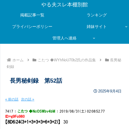
やる夫スレ本棚別館
掲載記事一覧
ランキング
プライバシーポリシー
姉妹サイト
管理人へ連絡
ホーム
こたつ ◆WYhNoU70b2氏の作品集
長男秘
剣録
長男秘剣録 第52話
2025年9月4日
« 前の話
次の話 »
7417
：
こたつ ◆NcOSWbv4bM
：
2019/08/31(土) 02:08:52.77
ID:+g9Fo980
【8D6:24(3+1+3+3+3+6+3+2)】
30