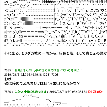
::ヾ､,,;;;ﾊ;''"""'''';;::''"""''r,､hhhhhhm}{ﾒfﾀfﾀfﾁfﾂfﾖfﾖfﾖfﾖfﾓfﾖfﾙfﾙffﾙfﾙ
''"゛;;;;:::"''',,《;;;;''ヾ､,;""~~＾~＾~＾~＾~|^`‐'___`ｰ'___`ｰ'__`'ｰ' ｀`ｰ' ｀`ｰ' ｀`ｰ' ｀`ｰ
ヾ;;;,,ゞ,r'"";;,," .::::::::::::::::::::::::::::::::::::::|~^r'_ﾉ｀i~,ｋ'_~T"ｖ~「＾ｊ,Ｔニ
;;'ヾ,r";r'ヾ'";:" ;;;;;;;;;i:::::::::::::::::::::::::::::|´)､_}ｰｖ'´ヽ^{~ﾌ～ｖ_~ゝく,ﾉ~i
;;;''ゞ;;;,i＾'',､lll||||||||||||:::::::::::::::::::::::::::::|r'_ﾉ｀i~,ｋ'_~T"ｖ~「＾ｊ,´)､_}
;;',;ヾ;ヾ;､;;;'''゛iil||||||||l::::::::::::::::::::::::::::;|ｼ､_}~ｽ､く,ﾉ~i´_K´ﾅｖ＾ｰﾇ
Il"^ヾ､,rーir;=＝＝＝==i､ーｙ'-;ーkー┐,}イ_,ﾚ´i~,;ｋ'_~ﾒｖ^-ﾁ_ﾂゝく,ﾉ~
;;|,-r‐'ｙ';_rｌｌｒ＝＝＝＝==Ｖ´)､_}ｰｖ'´ヽiｌ~ｼ'_ﾉ｀i~,ｋ'_~T"ｖ~「＾ｊ,´)､_
I;l; _i; ,.ｔ`i､;ll;r＝＝＝＝==ｋ^～ｖ__ゝ;く,i|ｋ'_~T"ｖ~「＾ｊ,´)､_}~ｽ､く,ﾉ_
iIﾈ, Y,k';:i-;ll;ｒ＝＝＝＝=,=i､ﾉ~i´_{ `ｙ;:.l|ｊント､~ｉ_ｲ＾ｊ_Ｙ~i´ゝ‐`ﾒ_ﾇ~
;;;;゛`､;;'､::'':;''^;:~-^:"゛゛:;゛::'';;"､‐;':~;＾::'~､;;'､::'':;''^;:~-^:"゛゛:;゛::'';;"､‐;':~
外に出る、とメダカ城の一角から、灰色と黒、そして青と赤の煙
7585
：
名無しさんスレッドの埋め立ては空いている時間に
：
2019/08/31(土) 08:49:49.18
ID:731l73Q8
おけ
銀は諦めてぶちまとけば目くらましになるかな？
7586
：
こたつ ◆NcOSWbv4bM
：
2019/08/31(土) 08:49:54.34
ID:kjZ6pjK+
_ィ'⌒ﾞ''ｰ-､,,_
＿,,. r‐'''"~ ￣｀''ヽ､,,＿__
:::.:.:.:.:.:.:.:.:.:. :. :. :. :. :. :. : :: . : . :. .,,.r-～''´￣ .. .. .. ..: . ..