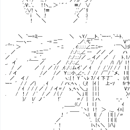
',:V:､'、 ! !ヽ__ ＞ ' " ´ 〓/ ∨
',:∨! ヽ !〓 ,','／´ﾘ
｀' i ＼ .! ' 〈 :}
! ＼ ／ ,'
＼ `ー=ミ─ ＼ ヽY/_＿_ト､｀ー‐-､`┴ﾄ､
_ -─ヽｰ- _ -= 二￣ _／:.弋" ￣ ｀ Ｖ⌒
´￣｀ ＞ _ - ﾆ , ｲ:.:.:.:.:∠二ﾆ=- ´￣＼}
. ／ -=ﾆ二￣ /:./:.:_∠ -- ／／ ／ ハ ∧
／ , _ - ´__, /:./:.:.:/／ _,. イ／ ／ / ﾄ､
_, イ ´￣￣ ／ _ ／ /:./:.:∠ '/ / /l /}/ l !
/ ／ ／ / ／ // ,ｲ:./:.:厶イ´／ ｲ / / '// / / 
. / イ /／ /／ Ｙ:.:.:小_∠-､ / // /￣/ ｀メ、 ｌ ｌ| i
／ イ / ′ / ヽ:.{！ Y ^ヽﾚ 7/ ｲ 下了¨㍉、 l/l| |l| 
ー‐ ´ / / ／} , ｲ / ハ:.ﾍヽ , (_i! |ｲ | 上ｰｿ fr卞ｌ| l
/ ｲ / / / ／ / / イ〃/ ゝ_ﾍヽ＼_」 | | | Vｿ! |
. / ！/ / ' / ／ / { / ＼ j ｌ| ｜l | 〉ﾊﾉ
}/ l/ ノ ´ !′ 〃/ ｜ | ハ. -_‐ ′/
′ _＿___((./ l l｜ ｲ あ
′ ＿＿ ｀丶l l ! ＞ ..__ ｲﾊ|
,! ´ ｀ヽl ｌ| / | ｌ| | /〃
／ '､ |,〈 ｜l| |{〝
′! lヽ!ヽ＼ }八j