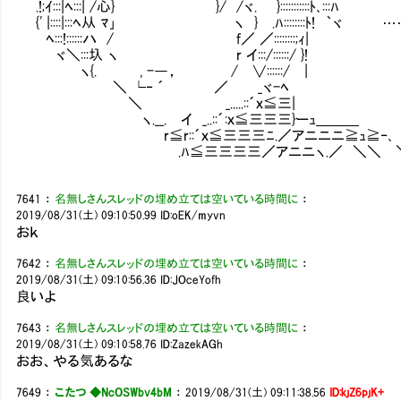
.!;ｲ:::|ﾍ:::| /心} }/ /ヾ. }:::::::::::ﾄ､:::ﾊ
{' |::::|:::ﾍ从 ﾏ｣ ヽ } .ﾊ::::::::ﾄ!
ﾍ:::!::::::ハ / f／ ／::::::::;ｨ|
ヾ＼:::圦 ヽ r イ:::/::::::/ }!
ヽ{. , -―， / ∨::::::/ |
＼ └‐ ´ ／ _ヾ-ﾍ
＼ _.....::´ｘ≦三|
ヽ.__. イ _..::´:ｘ≦三三三}ーｭ＿＿＿
r≦r::´ｘ≦三三三ﾆ.／アニニニ≧ｭ≧‐､
Ⅶ.ﾊ≦三三三三／アニニヽ.／ ＼＼ 
7641
：
名無しさんスレッドの埋め立ては空いている時間に
：
2019/08/31(土) 09:10:50.99
ID:oEK/myvn
おｋ
7642
：
名無しさんスレッドの埋め立ては空いている時間に
：
2019/08/31(土) 09:10:56.36
ID:JOceYofh
良いよ
7643
：
名無しさんスレッドの埋め立ては空いている時間に
：
2019/08/31(土) 09:10:58.76
ID:ZazekAGh
おお、やる気あるな
7649
：
こたつ ◆NcOSWbv4bM
：
2019/08/31(土) 09:11:38.56
ID:kjZ6pjK+