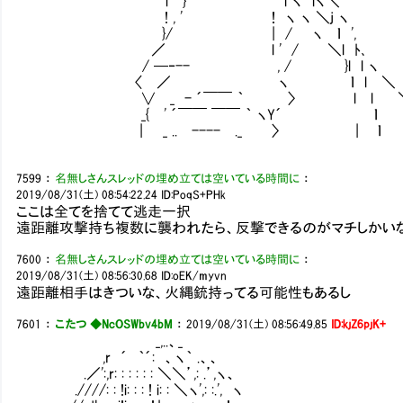
i } l ヽ lヽ＼
! , ' ！ ヽ ヽ ＼j ヽ
}/ | / ヽ ｌ ',
／ l ' / ＼l ﾄ､
/ ─‐-- , / }l l ヽ
〈 ／ ヽ ｌ l ＼
∨ _ - ´￣￣ ｀ 〉 l l 
_{ ' ´￣￣ ￣￣ ｀ ヽY´ ￤ ｌ 
| _ .. ---- ._ 〉 | ｌ 
7599
：
名無しさんスレッドの埋め立ては空いている時間に
：
2019/08/31(土) 08:54:22.24
ID:PoqS+PHk
ここは全てを捨てて逃走一択
遠距離攻撃持ち複数に襲われたら、反撃できるのがマチしかい
7600
：
名無しさんスレッドの埋め立ては空いている時間に
：
2019/08/31(土) 08:56:30.68
ID:oEK/myvn
遠距離相手はきついな、火縄銃持ってる可能性もあるし
7601
：
こたつ ◆NcOSWbv4bM
：
2019/08/31(土) 08:56:49.85
ID:kjZ6pjK+
_,..、_
,r ´ ｀´: 、ヽ｀ .、、
.／':,r: : : : : : ＼＼’,: .’,ヽ、
.////: : !i: : : ! i: : ＼ヽ',: :.', ヽ