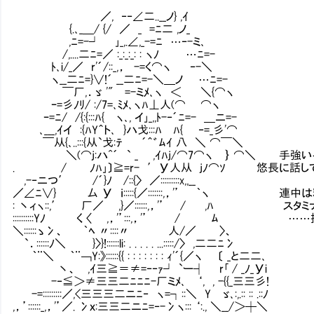
／, ‐‐∠二..__ノ} ,ｲ
{.､_＿/ {/ ／ _ =ﾆ二 ,ノ_
,ﾆ=-┘ ｣_,.∠,_-=ﾆ …‐-ミ､
/,....二ﾆ=／ :_:_:_: : ヽﾉ …ﾆ=-
ﾄ､i/_／ r'´/::_,， -=く⌒ヽ ‐-＼
ヽ__二ﾆ=}∨!´ __二ﾆ=-＼＿ノ …ﾆ=-
￣厂,．ゞ '" =-ミﾒ､ヽ ＜ ＼{⌒ヽ
ｰ=彡ﾉﾘ/ :/7=､ﾐﾒ､ヽﾊ⊥人(⌒ ⌒ヽ
ｰ=ﾆ/ /{:{:::ﾊ{ ヽ､, イ｣_,,ﾄ-‐´ﾆ=- ＿ニ=-
､___,ｲイ :{ﾊY＾ト､ }ハ戈:::ﾊ ﾊ{ ‐=_彡'⌒
￣从{､..:::{从`戈:ﾃ ´＾゛ﾑｲ 八 ＼ ⌒￣＼
＼(⌒j:ハ^´ ` _ ,ｲﾊj/⌒7⌒ヽ ｝ ⌒＼ 手強い
. / ﾉﾊ｣〕≧=r- ′У人从 jﾉ⌒ｿ 悠長に話して
,-‐ニつ′ /´}ﾉ /::{〉 ／:::::::::x,,__
／∠ﾆ∨} 厶 У ｉ:::::{／:::::::,，'’ ｀ヽ 連
: 丶ィヽ::,′ 厂／ ,}／::::::,，'’ / ,ﾊ ス
::::::::::Yﾉ く 〈 ,，'’:::,，'’ / ﾑ 
＼::::::ゝ冫、 ｀ﾍ 〃::::〃 人/／ 〉、
`．::::::ﾉ＼ }〉}!::::::li: . . . . . ...:::::/〉 ,二二ﾆ冫
｀¨＼ ｀¨￢Y:》::::::{{ : : : : : : : ｨ'´{／ヽ 〔 _と二二､
丶、 ,ｲ三≧＝≠=‐‐ｧ┘ `ー┤ r｢ / _ﾉ_Уi
-‐≦＞≠三三二ﾆﾆﾆ-厂ミﾒ､ ‘, , -{{_三三彡!
-=:::::::::／,<三三三二ニﾆ‐ ヽ=┐::＼ Y ゞ､:,.:: :: .::ﾉ
,，’::::::_,，'’／. 冫ｘ:三三二ニﾆ=‐-冫ヽ::: ‘:., ＼__/＞┼＼