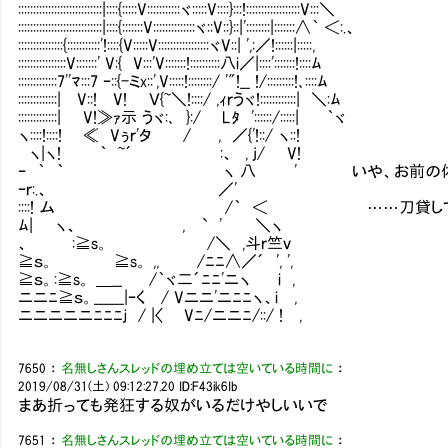
::::::::::::::::::::::::::::|::::{:::::V:::::::::::ヾ:::::V::::}:::!::::::::::::::::::V:::＼
::::::::::::::::::::::::::::|::::{:::::::V::::::::::::::ヾ::V::}::|'::::::::|:::::::∧｀ ＜:.、
:::::::::::::::{:::::::::::'!::::{V:::::V:::::::::::::::::ヾV::| ',:／!::::::|:::::,
::::::::::::::::V:::::::' V:{ V:::'V:::::::!::::::::::八i／|::::':::::::!::::ﾑ
:::::::::::::7''ﾏ:::7 ｰ::{-ミx::',V:::::!::::::::/ '"!__ !/:::::::::!､::::ﾑ
:::::::::::::| V::! V! Ｖ{~＼!::::/ ,ｨｒうヾ!::::::::::::| ＼:ﾑ
:::::::::::::| V!≫ｧ示 うヾ:､ }:/ Lﾀ '::::::/:::::| ｀ヾ
ヽ::::!::::! ≪ Vぅｒ'タ / , ／{'!::/ ヽ::!
ヽ|ヽ! ｀ ~´ :、 , j/ V!
ｰ ｀ ｀ ヽ 八 ' いや、お前の体格だ
ｰｒ:.、 ／'
::::! ム /｀ ＜ ……刀貸してく
ﾑ| ヽ、 , ` ' ＼ヽ
、 :≧s。 /＼ ,斗ｒ竺ｖ
≧ｓ。 ≧s。 ,, /ﾆﾆ∧／´ ', ',
≧ｓ。:≧s。 ＿__ /｀ヾ二´ﾆﾆ'ニヽ i ,
ニニﾆ≧ｓ。______|ｰく / Vニニ'ニﾆﾆヽ、i ,
ニニニニニﾆﾆﾆｊ / |〈 Vﾆ/ニニﾆ/::/ ! ,
7650
：
名無しさんスレッドの埋め立ては空いている時間に
：
2019/08/31(土) 09:12:27.20
ID:F43ik6Ib
まあ折っても発狂する奴がいるだけやしいいで
7651
：
名無しさんスレッドの埋め立ては空いている時間に
：