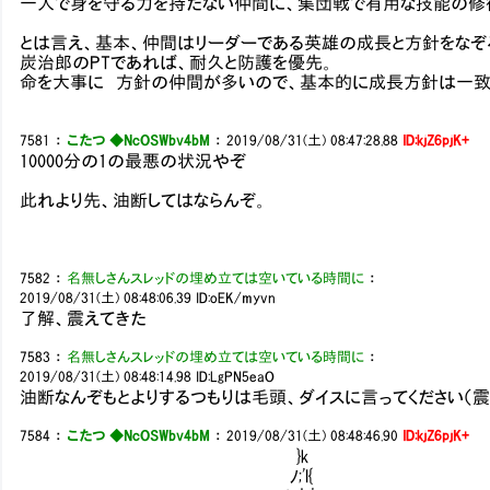
一人で身を守る力を持たない仲間に、集団戦で有用な技能の修
とは言え、基本、仲間はリーダーである英雄の成長と方針をなぞ
炭治郎のPTであれば、耐久と防護を優先。
命を大事に 方針の仲間が多いので、基本的に成長方針は一致
7581
：
こたつ ◆NcOSWbv4bM
：
2019/08/31(土) 08:47:28.88
ID:kjZ6pjK+
10000分の1の最悪の状況やぞ
此れより先、油断してはならんぞ。
7582
：
名無しさんスレッドの埋め立ては空いている時間に
：
2019/08/31(土) 08:48:06.39
ID:oEK/myvn
了解、震えてきた
7583
：
名無しさんスレッドの埋め立ては空いている時間に
：
2019/08/31(土) 08:48:14.98
ID:LgPN5eaO
油断なんぞもとよりするつもりは毛頭、ダイスに言ってください（震
7584
：
こたつ ◆NcOSWbv4bM
：
2019/08/31(土) 08:48:46.90
ID:kjZ6pjK+
}k
ﾉ;'l{