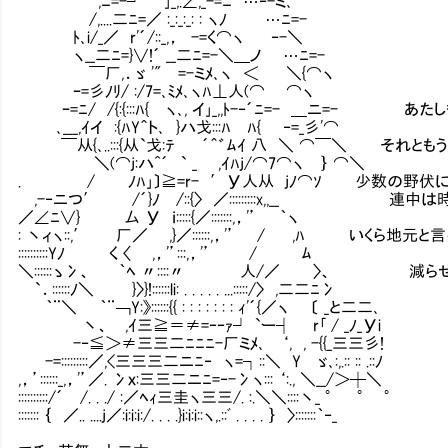
,ﾆ=-┘ ｣_,.∠,_-=ﾆ …‐-ミ､
/,....二ﾆ=／ :_:_:_: : ヽﾉ …ﾆ=-
ﾄ､i/_／ r'´/::_,， -=く⌒ヽ ‐-＼
ヽ__二ﾆ=}∨!´ __二ﾆ=-＼＿ノ …ﾆ=-
￣厂,．ゞ '" =-ミﾒ､ヽ ＜ ＼{⌒ヽ
ｰ=彡ﾉﾘ/ :/7=､ﾐﾒ､ヽﾊ⊥人(⌒ ⌒ヽ
ｰ=ﾆ/ /{:{:::ﾊ{ ヽ､, イ｣_,,ﾄ-‐´ﾆ=- ＿ニ=- 
､___,ｲイ :{ﾊY＾ト､ }ハ戈:::ﾊ ﾊ{ ‐=_彡'⌒
￣从{､..:::{从`戈:ﾃ ´＾゛ﾑｲ 八 ＼ ⌒￣＼ それ
＼(⌒j:ハ^´ ` _ ,ｲﾊj/⌒7⌒ヽ ｝ ⌒＼
. / ﾉﾊ｣〕≧=r- ′У人从 jﾉ⌒ｿ 少数の野伏に
,-‐ニつ′ /´}ﾉ /::{〉 ／:::::::::x,,__ 連
／∠ﾆ∨} 厶 У ｉ:::::{／:::::::,，'’ ｀ヽ
: 丶ィヽ::,′ 厂／ ,}／::::::,，'’ / ,ﾊ いく
::::::::::Yﾉ く 〈 ,，'’:::,，'’ / ﾑ
＼::::::ゝ冫、 ｀ﾍ 〃::::〃 人/／ 〉、 減ら
`．::::::ﾉ＼ }〉}!::::::li: . . . . . ...:::::/〉 ,二二ﾆ冫
｀¨＼ ｀¨￢Y:》::::::{{ : : : : : : : ｨ'´{／ヽ 〔 _と二二､
丶、 ,ｲ三≧＝≠=‐‐ｧ┘ `ー┤ r｢ / _ﾉ_Уi
-‐≦＞≠三三二ﾆﾆﾆ-厂ミﾒ､ ‘, , -{{_三三彡!
-=:::::::::／,<三三三二ニﾆ‐ ヽ=┐::＼ Y ゞ､:,.:: :: .::ﾉ
,，’::::::_,，'’／. 冫ｘ:三三二ニﾆ=‐-冫ヽ::: ‘:., ＼__/＞┼＼
::::::::::/´ /. . ./ :／ﾍｨ三圭ヽ三三/. :.＼＼::::丶_ ° ° °
::::::: ｛ ／.. ....j／:i:i:i:/. . . .}i:i:i::ヽ,.::ﾞ . . . . ｝ 〉:::::::｀‐_