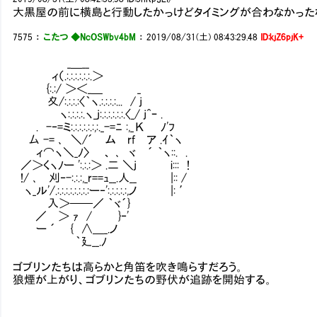
大黒屋の前に横島と行動したかっけどタイミングが合わなかった
7575
：
こたつ ◆NcOSWbv4bM
：
2019/08/31(土) 08:43:29.48
ID:kjZ6pjK+
_＿__
ィ（.:.:.:.:.:.:.＞
{:.:/ ＞＜_＿ _
夊/:.:.:.:〈｀ヽ.:.:.:.:... / j
ヽ:.:.:.:.ヽ_j:.:.:.:.:.:.〈_/ j^ｰ .
. -‐=ミ:.:.:.:.:.:,:._-=ﾆ :,_К ﾉ'ﾌ
厶 -= ､ ＼/´ ム rf ア .ｲ｀ヽ
ィ⌒ヽ＼_ﾉ〉 、 ､ ヾ ´ ｀ヽ::. .
／＞くヽﾉー ':.:.:＞ .二 ＼j i::: !
!/ ､ 刈‐-:.:.:,_r==ｭ__.人__ |:: /
ヽ_ル'/.:.:.:.:.:.:.:.:ー‐':.:.:.:.:,ノ |: ′
入＞──／ ｀ヾ´}
／ ＞ ｧ / }‐'
ー ´ { ∧＿_.ノ
｀廴__.ﾉ
ゴブリンたちは高らかと角笛を吹き鳴らすだろう。
狼煙が上がり、ゴブリンたちの野伏が追跡を開始する。