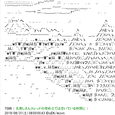
:.:.::::::.:.:.::.:.:.:.::.:.:.:. :. _,,.ｨ～'⌒ﾞ'''" .:::: .. . .... .. .. . 
´~￣~~"＾´￣~ﾞ＾´ _,,,..,,_,. -─- ､..,,＿___,,.....,,,＿.
.... . .. :... -─-= 二､..,,＿___,,.....,,,＿.._,..r-'''"´ .. . .. -='､'ﾞ´
... ... ~｀"ﾞ'
. :;:;'r-=´へ .. ... .. .. . ... ... ..:: . ,ﾍ
／ / '::... `:.＼、 ,ﾊ';'ヽ、. .. ..
.::"/::..`._ ;'".へ'´｀yヽ√´＼,ﾍヘ,、 :. ,ﾍ ノﾊil;:ヽゝ . : .:
"`''''''ｰ――-´--------- ，....へ.,.,.,,,,,,,.. ﾊ';'ヽ、 __,.,,, ノ'ﾉ,'ﾊハ,ゝ.
. : ..: .:. ､,､w..:､,､､,､w:.､,､v､,､v、;. ノﾊil;:ヽゝ ノﾉ;:'ﾍ;;ﾊﾊﾞゝ, ﾌ.:;il
,､,､,､wﾘﾞW゛jﾘwj从ﾘj"WﾞﾘwﾘﾞW゛j;yﾉw''" ノ'ﾉ,'ﾊハ,ゝ ﾊ 彡ﾞ;:.'ﾊヾゞ';'ヽ
从;: ｀:､ﾘﾞW゛jﾘw''､`'.､,:｀:,,‐'゛' ~ 彡;:'ﾍ;;ﾊﾊﾞ ノﾊヽ、,ﾂﾉﾉ;:'ﾊ;;:.
｀wﾘﾞW゛jﾘwj从ﾘj`'.､-='´ _,ywj从ﾘWv,ﾊヾゞ;;:. ゞﾉｖﾉ;:,l'ﾚゝ,ﾊ';'ｼハ
.wj从ﾘj`'.､ ,:,-‐'゛,,vw-‐W゛w从 W:;,',:从ｼハﾉｼ;:,';,ノﾉゝﾊハ,ゝﾍ,::..ﾍ.:;ilゞ
￣~＾￣＾￣￣~`＾ﾞ'､,゛jﾘw :;.:".:;.:'"ﾞ:.:ﾞ,;｀彡ﾊﾉ;|ililヾｖフﾉ;:,'ﾊ';'ヽ;;ﾊﾊﾞゝﾊ'
'' ﾟ ;~ ,; ww:,､v､从ﾘjwv,:.:.､;..:...: ;:ﾉﾊil;:ヽノﾉハﾊｌ;:.'ilゞノﾊil;:
｀ﾞ''､::wj,､,､,､从ﾘj":::",:.:.､;:...: ｀ヽ､ﾉﾊ ノハゝ;ﾉ,'ﾊハﾊｌ;:.
~' ',; ''"' ､,,'.､゛jﾘwj从ﾘ､从:'"ﾞ:.:ﾞ,:;、｀ﾉ;:'ﾍ;; ノﾉ;:'ﾍ;;ﾊﾊﾞゝ
~ ｀`'‐;.:".:;.:'"ﾞ:jﾘw",:.:.､;:...: ﾉﾊハ 彡ﾞ;:.'ﾊヾゞ;;:. ,ﾊ';
~' ' ,;'' ~'ｰ:;.:;;wﾘﾞ､从ﾘj"::.:;.:'lilﾍﾞ: ﾌ ﾌ,ﾂﾉﾉ;:'ﾊ;;
~' ' ｀`ﾘﾞ jﾘwj从jｒ、'＾ ｼハﾉｼ;:,';:, ノﾉハﾊｌ;:.
~ 'ﾟ ; ~' ',;'' ｀ﾞ''、:w从jﾘ 彡ﾊﾊﾉ;;:, フﾉ;:,
~' ',;'' ｀ﾞ'':::..wj 彡ヾ;:ﾉﾊﾊﾚ;:,.'ilヾ ノ
7588
：
名無しさんスレッドの埋め立ては空いている時間に
：
2019/08/31(土) 08:50:00.43
ID:oEK/myvn