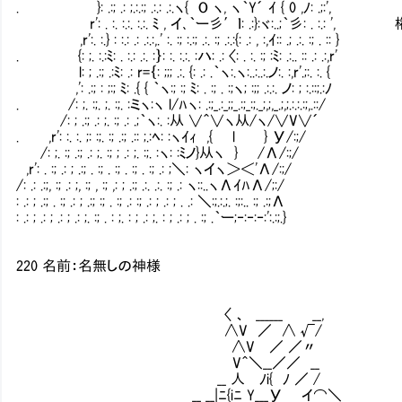
. }: .:; .: ;.:.:; .:.: .:.ヽ{ O ヽ, ヽ｀Y´ ｲ { 0 ,ﾉ: .;:',
r': . :. :.:. :.:. ﾐ , イ､｀ー彡′ｌ: .:}:ヾ:..;｀
,r':. :.} : :.: .: .:.:,.' :. :; :.:; .:. :; .:.:{: .: , :,ｲ:: .; .:. :; . :: }
. {: ;. :.:ﾐ: . :.: .:. :｝: :. :.:. :ハ: .: 〈: . :. :; :ﾐ: .:.. :: .: .:,r'
l: ; .:; .:ﾐ: .: r=｛: ;;; .:. {: .: .｀ヽ:.ヽ:..:..:.ノ:. :,r'.;:. :. {
,': .:; : ;:; ﾐ: .{ { ｀ヽ:; :; ﾐ: . :; . :;ヽ; :;; .:.:. ノ: ; :.::;.:ﾉ
. /: ;. :;. ;. :;. :ミヽ:ヽ l/ﾊヽ: .:;_.:_;;_.:;_:;._;,;,_.;,;.:.:.:;,.::/
/: ; .:; .: ;. :; .: .;｀ヽ:. :从 ∨＾∨ヽ从/ヽ/∨V∨´
. ,r': :. :. ;: :;. :; .:; .:: ;.:ﾍ: :ヽｲｨ ,{ l } У/:;/
/: ;. :; .:; .: ;. :; ; .: ;. :;. :ヽ: :ﾐノ}从ヽ } /Λ/:;/
,r': . :; .: ; .:; . :; . :; . :; . :; .: ;＼: ヽイヽ＞＜'Λ/:;/
/: .: .:;, :; .: ;, :; , :; ,: ; .:; .:. .:. :; .: ヽ::..ヽΛｲﾊΛ/;:/
: .: ; .:; . :; .: ; .:; :; . :; .: :; .: ; .: ; . .: ＼:;.:.;. :;:.. :; .:;Λ
: .: ; .: ; .: ; .: ;. :; . : ;. : ; .: ;. : ; .: ; . :; .｀ー;‐:‐:‐:':.:;.}
220 名前：名無しの神様
〈 、 ______ __,
∧V ／ ∧ √/
∧V ／ ／〃
V＾＼__／／ __
__ 人 ﾉi{ ﾉ ／ /
__ __|ﾆ{iﾆ Y___У イ⌒＼