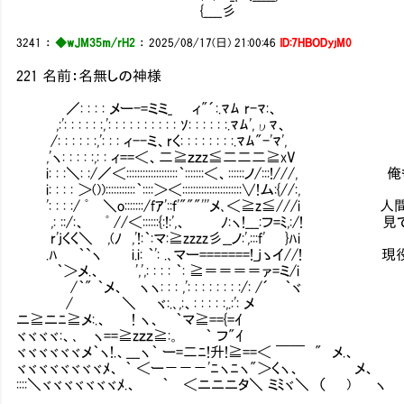
{____彡
3241
：
◆wJM35m/rH2
：
2025/08/17(日) 21:00:46
ID:7HBODyjM0
221 名前：名無しの神様
／: : : : メー-=ミミ_ ィ"´:.ﾏﾑ r-ﾏ:、
,:': : : : : :,': : : : : : : : : : ｿ: : : : : :.ﾏﾑ',υﾏ、
/: : : : : :,': : : ィ--ミ、rく: : : : : : : :.ﾏﾑ"-'ﾏ',
,'ヽ: : : : :,: : ィ==＜、二≧ｚｚz≦二二二≧xV
i: : :＼: :/／＜:::::::::::::::::::｀:::::::＜、::::::ノ/:::!
i: : : : ＞()):::::::::::｀::::＞＜::::::::::::::::::::::∨!ム:{//:,
': : : :/ ﾟ ＼o:::::::/fｱ'::ｆ'"""'''メ､＜≧
,: ::/:、 ﾟ //＜::::::{:!:',、 ﾉ:ヽ!___:フ=ﾐ,:/
r'jくく＼ ,(ﾉ ,'!:｀:マ:≧zzzz彡__ノ:',:::f' }ﾊi
.ﾊ ｀`ヽ i.i: ｀': .､マー=======!_jゝイ//
｀＞メ.、 ',',: : : : ｀: ≧＝＝＝＝ァ=ミ/i
/｀" ｀メ、 ヽヽ: : : ,': : : : : : : :/: /´ ｀ヾ
/ ＼ ヾ:.､,:、: : : : :,.:': メ
ニ≧ニﾆ≧メ:.、 ! ヽ、 ｀マ≧=={=ｲ
ヾヾヾヾ:、､ ヽ==≧zｚｚ≧:。 ｀ フ"ｲ
ヾヾヾヾヾヾメ｀ヽ!.、___ヽ｀ ー=二ﾆ!升!≧==＜ ￣￣ " メ.、
ヾヾヾヾヾヾヾヾﾒ、 ｀ ＜ー－－－'ﾆヽﾆヽ"＞くヽ、 メ、
::::＼ヾヾヾヾヾヾヾﾒ.、 ｀ ＜ニニニタ＼ ミﾐヾ＼ （ ) ヽ