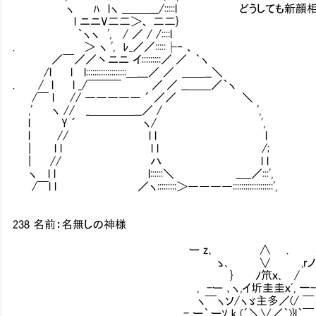
ヽ ﾊ lヽ _＿＿___/:::::l どうしても新顔相
l ニニV二二＞、 二二}
｀ヽヽ ', / ／ / /::::l
. ＞ ヽ ', ﾚ_／／:::::├‐ 、
／￣／／丶ニニ イ:::::::::／ ／ ｀ヽ
/l l l:::::::::::::::::::＿___／ ／ ＿＿__＼
. / l l _/￣￣￣ ／ ／ __＿＿／｀ヽ
/￣ l // ――――― ´ ／／ ＼
,' ヽ // _＿＿＿＿__／ / ',
l Y ´ ヽ/ ',
l // l l l
| l l l l /;
| // ハ l l
ヽ l l l::::::＼ _＿／:::',
/￣l l ／ヽ:::::::::＞――――:::::::::::::::::::',
238 名前：名無しの神様
ー z､ ∧ . , 一 かまわ
ゝ､ ∨ ,rノ
} ﾉ笊ｘ､ / 神が直接転生
, -ー ､ヽ,イ圻圭圭ｘﾞ, 一- ､ 
ヽ￣ヽソ/ヽゞ主多／(/ ￣｀
,- ー｀,ーｿ k (´＼∨／｀)}l｀￣ゝ