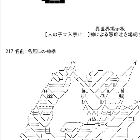
▀▆▅▅▇
異世界掲示板
【人の子立入禁止！】神による愚痴吐き場総合289
217 名前：名無しの神様
＿ｒﾍ イ
＿/::/::/, ＿ ／/
ｒ＜＼,_〉::/＼ , <´／ ／｀ > ． ,／. ./
ﾉ＼）┘/＾i .`く＼,,'i∠ .／ ／:::::::〉'. . . /
_/:::::::::::::::/:::/ ＼＼i|／ ／:::／ii/. . ／
/i:i:＼::::::::::::;ノ {ii:., ＼／::;／ii／ . . }i|
/＼i:i:i:＼_／ {ii「. ＼/7i/. . . . .ﾘii}
./ﾆニ＼__/ !∧ }i/{ . . . . .
_,∧ﾆﾆﾆﾆｱ ∧＼__,／/＼___ノ:/,＞
/:{::::∨ﾆﾆ/{ ∧∧{ ./:::/::}/::／::::::::／ ／
{:::::＼::＼_/:ﾉ ,ｨ込,_/;;;/::_／::::::
人:::::::::＼_／ ／￣￣¨＞┴─弌三く＿＿／ ／
{:::::＼::::::::::|:::|──くノ(::::／(/::::::::::,｡ 'ﾟ ,，'’
く＼:::::::::＼厂￣＼::::::::::}＼(／:::::::／＿_／ ／:::::::::