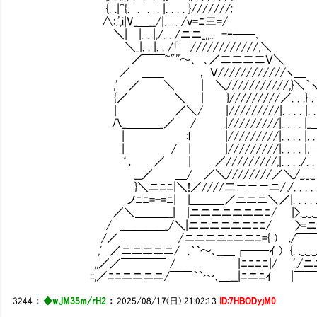
{. .|^{. . . . |. . . . }///////;
∧:.',i|V_＿__/|. . . /ｖ=ﾆ三=/
＼| |. . |,/. . /ニニ_,,.. -‐──､
＼_|. . |. . /「￣////////////,＼
／￣￣~"''～､ ､／二二二二Ｖ＼
／ ＿＿ ， Ｖ////////////ヽ＿
,' ／ ＼ | ＼///////////,}＼｀
{／ ＼ | }/////////／. . .} . .
| ／＼/ |/////////|. . . . |. . . 
八_＿＿＿_／ / .|/////////|. . . . |_＿.
| :l |/////////|. . . . |. . . 
| / | |/////////|. . . . |,―-
‘， ／ | ／/////////,|. . . ./. . . .
__／ ＿/ ／＼////////／＼/_._._._._
}＼ニﾆﾆ|＼!／////二＝＝＝ニ/,/. . . . . .
ノﾆﾆ=-=ﾆ| |＿＿＿／ニニニ＼／|. . . . . 
／＼＿＿＿_| |ニニニニニニニﾆ/ |>._._._<
/ ＿＿＿＿_/＼|ニニニニニニﾆﾆ/ 〉=ニ=_
/／ ＿＿＿＿＿/ニニニニﾆニニﾆ={ ) ./￣￣. 
,' ／ニニニニニ/ .｀`～､__＿┌──ｲ ) {. ._._._._._.
,,／／￣￣￣￣ / |ﾆﾆﾆﾆ|/ ',/ニニﾆ
::,／ﾆﾆニニニニ/￣￣｀`～､＿__|ﾆニﾆｲ |￣￣
3244
：
◆wJM35m/rH2
：
2025/08/17(日) 21:02:13
ID:7HBODyjM0