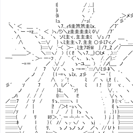
l| ./ ,:...|
|i / ,: |. ＞
{li ヽ ,.´ _＞メ彡
_ lュ /-ｭ( ／彡´
＼｀ ＜ _＿ _ ヽ7､,ｨfi圭笊笊圭ﾐｘ､ ／7´
ヽ｀ ー -=z...､｀ ＜ )ヽ/!>＼z圭圭圭圭ﾐ 0∨ /7´
. ∧ 丶｀ｭ､ ｀ヽ ソﾐ主ヾ､主主圭ﾐ ∨ｭ /7 _＿
∧ ヽ:::::∨ } ヽﾐ主主ヽ7､主主 ○彡ﾐ7ヾ／ _ ｀.....
. ヽ }:::::::∨ ,ﾞ-< ＞- ､ﾐ主7圻lil .| /7__Z ／/￣￣
＿＿＿＞ ､ ＼::::::ヽ/ ) { ( l! ＼ヽ7､__}:○lメ , ,).::::ﾞ 
━- _ ＞- 一-ﾌ . / ｀ <｀ヽ､ ゝ､ヽ /. ／}.:::ﾞ ／
-=＝ ／ .∨ _/ ゝ-ユ,,,,,, ) ,ﾞ /
/ 7 ∨/ ヽ ゝ -=＝:｀:::::/∨ﾐ彡
ノ / { l -=ヽ ゝﾐx､ ,z彡 /´｀ー ﾞ { ｀
／ ./ ∧ γ´! ﾐ /´ ヽ i_l! { ､
彡´ ｿ 7 ∧ l／｀ヽ､ ﾐ l .! |ｿ ヾ ､ 
ノ / / }ミ､ ´ｿ! , ∨､ ､ ヽ 
_ノi /. / / l}::::::＼ l! . . ∨ヽ ヽ
／:::::::7 / ｿ / ﾘゝ､:::::::::::ヽ l ﾞ. }l {::ヾ´:..
:::::::::::/ / | |! /＞t -ｭヽ＼ ﾞ. l| ゝ::::::::::::::::
:::::::::/ｿ l l ./ / | lゝ ヽ i , } l }:::::::::::::::::::::
::::::::::::{ / ﾘ liﾘ＞､｀, ー ┴.┴ - ＼ヽ } j .| |!::::::::::::::::::
::::::::::::ﾈ l } ( ﾉ/ ヽγヽ/ ヽ ゝj . / i }::::::::::::::::::
::::::::::::::∨ { ﾘ､ ゝ ノ ゝノ ゝノ ／ヽ // lﾉ ﾄ l:::::::::::::::::::
::::::::::::::::∨ ∧. l::::::＞ .､ ＿ ＜::::::{ 丶ｲ. } ::::::::::::::::::::