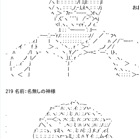
/ヽ l:: :: :: :: :: ::ﾉl .l.jl:: :: :: :: jl
ヽ/ ヽ、:: :: ::_ﾉ,-.Lil.ﾍ_:: :: :ﾉj
ﾍ ,＞ ’7r- 'ﾞ----.,_.>fヽ/
i´,く´ヽ ´ﾞ'｀i /ﾞ‐'´>ﾍj
ヾl .ヽ、 ヽ -ｨｬ'、ノ ｨ.´
.l; ; ; ｀ー── '; ;l-- 、
, -─.',-‐'rﾉ; ; ; ; ; ; ; ; ; ; ; ;ﾉ/ ／ ｀ﾞ ﾌﾍ
, .ｨ.l l 丶、; ; ; ; ; ; ; ;_, ｨ.´ ／ ﾊ ／/｀ﾞー‐- 
, イ ´ f .ﾄ .＞ .、 ｀丶, , r ´ ＞‐' _,ノ ／/
.. ﾊ ./l ゝ- 丶 、 丶, Y／´_, ＞‐=ﾆ ´─'、 l,ﾄ、
ﾊ ノ l／ ｀丶 .}.l.'. r ´ 丶 .ヽ、
.{ , .ｨ´ j ｀.l ´ ヽ、 ＞ 、 
l ´ ／l l ﾍ .ヽ 、_ ￣
ヽ ＜ .l l ﾍ; ; ; ; ; ＞‐--
219 名前：名無しの神様
_,､_,､ｨｰ'ヽ,...__
,r‐'"´ﾊ: .ヽ: .ｲ: .: :ハｰ ､
. ,ｲ:. ヽ: .:ﾍ: .: ﾐ: .ﾊ.: .:.ハ: ヽ｀ｰ､
r-'､--＜:ヽ ;ﾍ: .:ﾐ:. ﾊ: .:ハ: ;.:ﾊ: .:ゝ‐-,
. ﾉ＼｀ヽ ` ､ﾍ:.: ﾐ :ﾊ :ハ; ,:ﾊ: .:ﾉ:.;.:/
. ,r': .:; :;ゝ､ ゞミヽ ﾍ: . ﾐ: ﾊ{: .:.} ﾒ:.,r' ,ィ:{
{ :;. :; .:; .:; ;: :ヽr-ゝミ_: .:ﾐ ﾊ Y ｲ: .:.,厶イ:ヽ