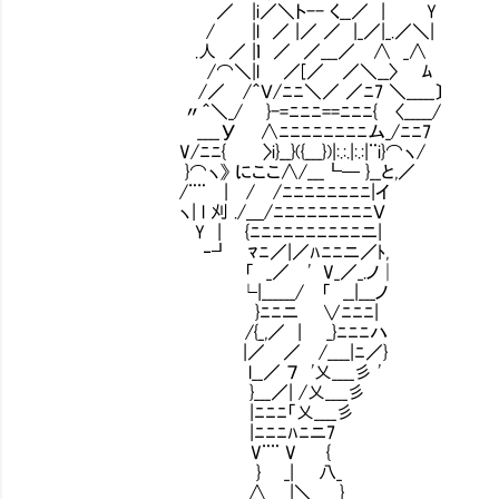
／ |i／＼ト-- く__／ | Y
/ |l ／ |／ ／ |_／|_.／＼|
.人 ／ |ｌ ／ ／___／ ∧ _∧ ２００
/⌒＼|l ／[／ ／＼__〉 ﾑ
/／ /＾Ｖ/ﾆﾆ＼／ ／ﾆ7 ＼_____〕 俺
〃＾＼_/ }-=ﾆﾆﾆ==ﾆﾆﾆ{ 〈_____/
____У ∧ﾆﾆﾆﾆﾆﾆﾆﾆム_/ﾆﾆ7
V/ﾆﾆ{ 〉i}__}({___})|:.:.|:.:|¨i}⌒ヽ/
}⌒ヽ》 にここ∧/___┗─ }__と,／
/¨¨ | / /ﾆﾆﾆﾆﾆﾆﾆﾆ|イ
ヽ| l 刈 ./＿/ﾆﾆﾆﾆﾆﾆﾆﾆﾆＶ
Y | {ﾆﾆﾆﾆﾆﾆﾆﾆﾆﾆニ|
‐┛ ﾏﾆ／|／ﾊﾆﾆニ／ﾄ,
「 _／ ' V_／_.ノ│
└|______/ 「 __|___ノ
}ﾆﾆニ ∨ﾆﾆﾆ|
/{_,／ | _}ﾆﾆﾆハ
|／ ／ /____|ﾆ／}
l__／ ７ '乂____彡 '
}___／| /乂____彡
|ﾆﾆﾆ「乂____彡
|ﾆﾆﾆﾊﾆニ7
V¨¨ V {
} _| 八_
∧ _|＼_____}