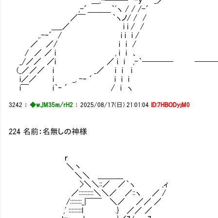
,-´＿＿＿｀ﾞヽ / / /-´ i
／￣ ｀ヽノ/ / /
＿_／ i i / /
,.-‐´ / i i i /
／ ／/ i i / 
/ ／ ／ i , i i 、
_/／／ ／i ／ i i ,-｀──── ───
(_／／／ i _／ i i i ヽ
i／／ i _, -‐ ´ i i i i
i￣ i｀‐ ´ / i ヽ i
3242
：
◆wJM35m/rH2
：
2025/08/17(日) 21:01:04
ID:7HBODyjM0
224 名前：名無しの神様
ｒ
＼丶
＼＼ _＿＿___
>＼＼::／ ／｀ヽ ,ィ
／::::::::::＼＼／ ／::ヽ ／ /
/::::::::_|￣￣ ＼／ ／／ ／
,' :::::::::l .} ／／ ／