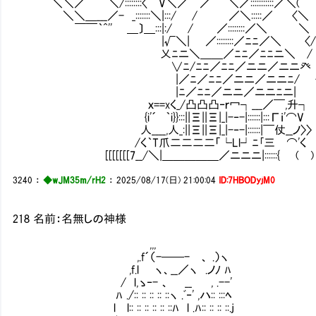
＼＼／￣￣＼/::::::::〈￣V＼／￣／￣¨＼／:::::::::::／＼(
＼＼＿___／- _:::::::＼|:::/ / ／＼:::::／ 〈＼
￣￣｀^'' ＿〕＿:::|:/ / ／::::::::／＼ ＼
|√＼| ／::::::::／ﾆﾆ／＼ 〈/
乂ﾆニ＼＿＿／ﾆﾆ／ﾆﾆニ＼ / 
∨ﾆ/ﾆﾆ／ﾆﾆ／ニニ／ニニ癶 ∧
|／ﾆ／ﾆﾆ／ニニ／ニニﾆ/ 〈 ＼
|ﾆ／ﾆﾆ／ニニ／ニニﾆニ| {￣／
ｘ==xく_/凸凸凸‐ｒ冖┐___／￣,升┐ 
{i'´ ｀i}}:::||Ξ||Ξ|_|-‐-|::::::|:::Гｉ'⌒V
人____,人_:||Ξ||Ξ|_|-‐-|::::::|￣仗__ノ〉
/く｀T爪二二二二「└Ll┘ﾆ｢三㌻⌒'く {
[[[[[[[7__/＼|＿＿＿＿＿／ニニニ|::::::{ ( )
3240
：
◆wJM35m/rH2
：
2025/08/17(日) 21:00:04
ID:7HBODyjM0
218 名前：名無しの神様
,,,
,.f´（-──- 、 .）ヽ
,f.l ヽ、__／ヽ .ノﾉ ﾊ
/ l,ゝ‐- 、 __ , .--'
ﾊ ./:: :: :: :: ::ヽ .ﾞ‐' ,ハ:: :::ﾍ
l l:: :: :: :: :: ::ﾊ l .ﾊ:: :: :: ::.j