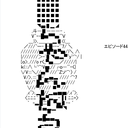
■■■■■
■■■■■
■■■■■
■■■■■
◥▅▋▂◢
,斗―▊―――- ､
V^ｰ‐█▆▀▀▅'^Ｖ
＿)>､＿＿＿▂▋<(＿
／///`ー-▐-█--‐'^7/ ＼ エピソード44
////////▆▀█▀▊▀▆/)＼ ∧
|///////＞‐'▋◥▅▃▀^ｙ'⌒/ |
[ｏ>､///o ｒく_▀▅＿_／/////|
ｋ(:::∧└'⌒V▆,//┌ｏ―'^ｰく|
∨V::::＼//▅▀ ///｀Ｚソ⌒） /
V/>､::::`█‐'▃▅▃ //// ⌒7
Ｖ//` █▅▀ｆ⌒▉ ▅////
∨//▀///// ■▀ ///
,ｨ^>､▂█//▂▅▆▆/,ｨ^>,
〈ﾆﾆﾆ`▐▅▀▃▂-▐▎ﾆﾆ=〉
｀ ‐▃█二█ ▀▅▋-‐ ´
▋▅▃▂▀▀◥
▃▀
▅█▅▅▃
▂▃▃ █