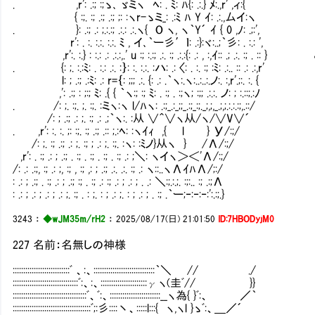
. ,r': .:; :;ゝ､ ゞミヽ ﾍ: . ﾐ: ﾊ{: .:.} ﾒ:.,r' ,ィ:{
{ :;. :; .:; .:; ;: :ヽr-ゝミ_: .:ﾐ ﾊ Y ｲ: .:.,厶イ:ヽ
. }: .:; .: ;.:.:; .:.: .:.ヽ{ O ヽ, ヽ｀Y´ ｲ { 0 ,ﾉ: .;:',
r': . :. :.:. :.:. ﾐ , イ､｀ー彡′ｌ: .:}:ヾ:..;｀彡: . :.: ',
,r':. :.} : :.: .: .:.:,.' u :; :.:; .:. :; .:.:{: .: , :
. {: ;. :.:ﾐ: . :.: .:. :｝: :. :.:. :ハ: .: 〈: . :. :; :ﾐ: .:.. :: .: .:,r'
l: ; .:; .:ﾐ: .: r=｛: ;;; .:. {: .: .｀ヽ:.ヽ:..:..:.ノ:. :,r'.;:. :. {
,': .:; : ;:; ﾐ: .{ { ｀ヽ:; :; ﾐ: . :; . :;ヽ; :;; .:.:. ノ: ; :.::;.:ﾉ
. /: ;. :;. ;. :;. :ミヽ:ヽ l/ﾊヽ: .:;_.:_;;_.:;_:;._;,;,_.;,;.:.:.:;,.::/
/: ; .:; .: ;. :; .: .;｀ヽ:. :从 ∨＾∨ヽ从/ヽ/∨V∨´
. ,r': :. :. ;: :;. :; .:; .:: ;.:ﾍ: :ヽｲｨ ,{ l } У/:;/
/: ;. :; .:; .: ;. :; ; .: ;. :;. :ヽ: :ﾐノ}从ヽ } /Λ/:;/
,r': . :; .: ; .:; . :; . :; . :; . :; .: ;＼: ヽイヽ＞＜'Λ/:;/
/: .: .:;, :; .: ;, :; , :; ,: ; .:; .:. .:. :; .: ヽ::..ヽΛｲﾊΛ/;:/
: .: ; .:; . :; .: ; .:; :; . :; .: :; .: ; .: ; . .: ＼:;.:.;. :;:.. :; .:;Λ
: .: ; .: ; .: ; .: ;. :; . : ;. : ; .: ;. : ; .: ; . :; .｀ー;‐:‐:‐:':.:;.}
3243
：
◆wJM35m/rH2
：
2025/08/17(日) 21:01:50
ID:7HBODyjM0
227 名前：名無しの神様
:::::::::::::::::::::::::::ﾞ 、:、:::::::::::::::::::::::::::::｀＼ // ./
:::::::::::::::::::::::::::::::ﾞ:、:、::::::::::::::::::::::γヽ(圭ﾞ// }}
:::::::::::::::::::::::::::::::::::ﾞ、ﾞ:、::::::::::::::::::::::::__ヽ為{ }ﾞ:、 ／｀
:::::::::::::::::::::::::::::::::::::ﾞ;:彡::::丶、:::::l:::{ ヽ,ヽl }ゝﾞ:、＿／´