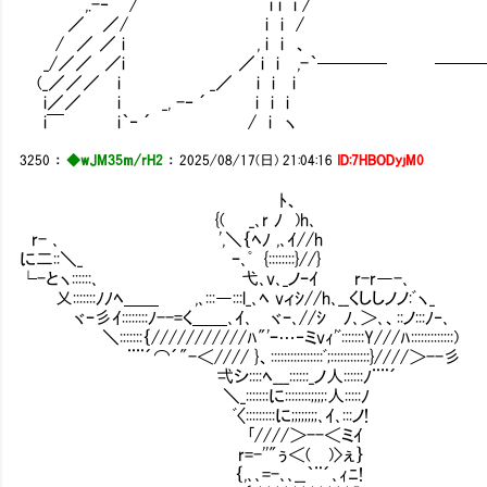
,.-‐´ / i i i /
／ ／/ i i / 
/ ／ ／ i , i i 、
_/／／ ／i ／ i i ,-｀──── ───
(_／／／ i _／ i i i ヽ
i／／ i _, -‐ ´ i i i i
i￣ i｀‐ ´ / i ヽ i
3250
：
◆wJM35m/rH2
：
2025/08/17(日) 21:04:16
ID:7HBODyjM0
ﾄ、
{( _､r ﾉ )h､
r- ､ ',＼｛ﾍﾉ ,､ｲ//h
に二::＼_ ｰ､ﾟ {::::::::}//}
└-とヽ::::::､ 弋､v､_ノｰｲ r-r―-､
乂:::::::ﾉﾉﾍ＿＿ ,､:::―:::l_､ﾍ vィｼ//h､__
ヾｰ彡ｲ::::::::ﾉ--=く＿＿､ｲ､ ヾｰ､//ｼ ﾉ､＞､、::ノ
＼:::::::｛///////////ﾊ"'ｰ…‐ミvｨ'ﾞ:::::::Y///ﾊ:::::::::::::)
¨¨´⌒´"-＜//// }、::::::::::::::::ﾞ;::::::::::::}////＞--彡
弌シ::::ﾍ___::::::_ノ人::::::ﾉ¨¨´
＼_:::::::に::::::::;;;;:人:::::ﾉ
ﾞ〈:::::::::に;;;;;;;;､ｲ､:::ノ!
｢////＞--＜ミｲ
r=-''"ぅ＜( )>ぇ｝
｛,､､=-､､__｀¨´､ｨﾆ!