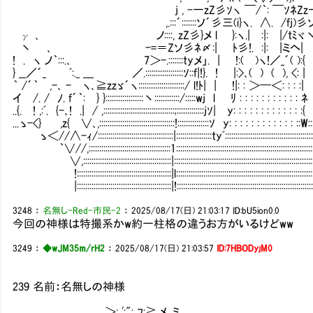
j , -一zZ彡ｿヽ ￣/｀: 
,.:::´:::::::ソ´彡三(i}ヽ. ∧. /f
γ ､ ノ::::, zZ彡}メ l }:ヽ.| :|: |/tﾐヾ丶 }
丶 ､ -=＝Zソ彡ﾈ〆:| ﾄ彡!. :|: |ミヘ| } 寸z､::
! . ヽ ノ｀:::.､ 7＞-.:::::::tyメ」. | !:( )ヽ!／_´( ):{
} __／´_ ﾞ:._ ___ ／.::::::::::::::::::ｿ::f|!}. ! |:>､( ) ( ), <: | | |:::
｀ /´｀ ,-､ - ヽ､≧zzゞ´ヽ::::::::::::::::::::::/ l!ﾄ| | !|: : ＞━＜: : : :| | |:::::
イ /. / ﾉ. f´｀: } }::::::::::::::::::丶::::::::::::/:::::wj l ﾘ : : : : : : : : : : : ﾈ |
..{. ! ,:ﾞ. {-､! .| / ,::::::::::::::::::::::::::::::::::;:::::::::::::jｿ| y: : : : : : : : : : : : :{ ﾘ
...ゝ-<} ,z{ ∨､,::::::::::::::::::::::::::::::::::::!:::::::::::::::ｿ y: : : : : : : : : : : : ::W:::::::::::
ゝ＜//∧-ｨ/::::::::::::::::::::::::::::::::::::|:::::::::::::::::tyﾞ::::::::::::::::::::::::::::::::::::::::::::::::::
｀∨//,:::::::::::::::::::::::::::::::::::::::1:::::::::::::::::::::::::::::::::::::::::::::::::::::::::::::::::::::::::::
∨,::::::::::::::::::::::::::::::::::::::::::|:::::::::::::::::::::::::::::::::::::::::::::::::::::::::::::::::::::::::::
!:::::::::::::::::::::::::::::::::::::::::::::|l::::::::::::::::::::::::::::::::::::::::::::::::::::::::::::::::::::::::::
|:::::::::::::::::::::::::::::::::::::::::::::|!::::::::::::::::::::::::::::::::::::::::::::::::::::::::::::::::::::::::::
3248
：
名無し-Red-市民-2
：
2025/08/17(日) 21:03:17
ID:bU5ion0.0
今回の神様は特撮系かw約一柱格の違うお方がいるけどww
3249
：
◆wJM35m/rH2
：
2025/08/17(日) 21:03:57
ID:7HBODyjM0
239 名前：名無しの神様
＞: ':": ﾌ:≧,メ､ミ