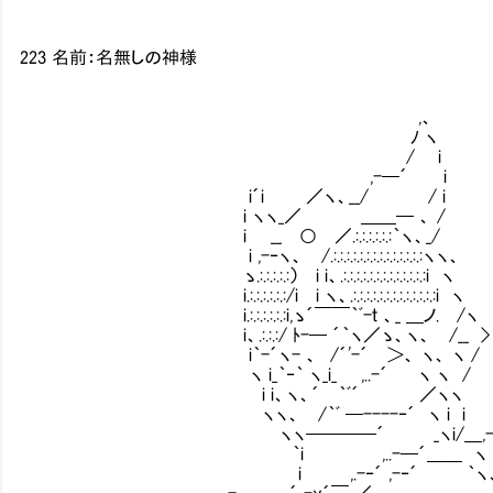
223 名前：名無しの神様
,、
ﾉ ヽ
/ i
,-─´ i
i´i ／ヽ、__/ / i
i ヽヽ_／ ＿＿─ 、 /
i __ ○ ／.:.:.:.:.:.:｀ヽ、_/
i ,-‐ヽ、 /.:.:.:.:.:.:.:.:.:.:.:.:.:.:ヽヽ、
ゝ.:.:.:.:.:） i i、.:.:.:.:.:.:.:.:.:.:.:.:.:i ヽ
i.:.:.:.:.:.:/i i ヽ、.:.:.:.:.:.:.:.:.:.:.:.:.:i ヽ
i.:.:.:.:.:.:i,ゝ´￣￣｀ﾞ-ｔ 、_ ＿ノ. /ヽ
i、.:.:.:/ ﾄ-─ ´｀ヽ／ゝ、ヽ、 /
i｀-´ヽ- 、 /´'-´ ＞、 ヽ、 ヽ /
ヽ i_｀‐｀ ヽ_i_ ,..-´ ヽ ヽ /
i i、ヽ、´ ｀ﾞ´ ／ヽヽ
ヽヽ、 /｀ﾞ ─----‐´ ヽ i i
ヽヽ────´ _ヽi/＿,--─
｀i ,..-─´＿＿ ヽ ,..-,
i ,.-‐´ ,-‐´ ｀ヽ、´ i
＿,-───´ -y´￣_／ ヽ i