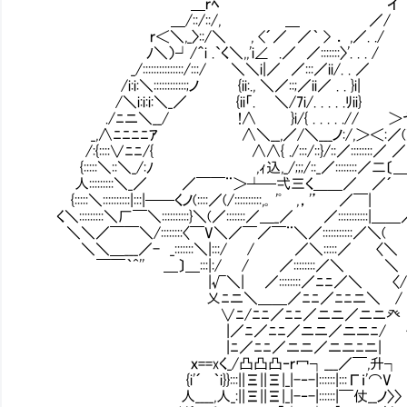
＿ｒﾍ イ
＿/::/::/, ＿ ／/
ｒ＜＼,_〉::/＼ , <´／ ／｀ > ． ,／. ./
ﾉ＼）┘/＾i .`く＼,,'i∠ .／ ／:::::::〉'. . . /
_/:::::::::::::::/:::/ ＼＼i|／ ／:::／ii/. . ／
/i:i:＼::::::::::::;ノ {ii:., ＼／::;／ii／ . . }i|
/＼i:i:i:＼_／ {ii「. ＼/7i/. . . . .ﾘii}
./ﾆニ＼__/ !∧ }i/{ . . . . .
_,∧ﾆﾆﾆﾆｱ ∧＼__,／/＼___ノ:/,＞＜:／(
/:{::::∨ﾆﾆ/{ ∧∧{ ./:::/::}/::／:::
{:::::＼::＼_/:ﾉ ,ｨ込,_/;;;/::_／::::
人:::::::::＼_／ ／￣￣¨＞┴─弌三く＿＿／ ／
{:::::＼::::::::::|:::|──くノ(::::／(/::::::::::,｡ 'ﾟ ,，'’
く＼:::::::::＼厂￣＼::::::::::}＼(／:::::::／＿_／ ／:::::::::
＼＼／￣￣＼/::::::::〈￣V＼／￣／￣¨＼／:::::::::::／＼(
＼＼＿___／- _:::::::＼|:::/ / ／＼:::::／ 〈＼
￣￣｀^'' ＿〕＿:::|:/ / ／::::::::／＼ ＼
|√＼| ／::::::::／ﾆﾆ／＼ 〈/
乂ﾆニ＼＿＿／ﾆﾆ／ﾆﾆニ＼ / 
∨ﾆ/ﾆﾆ／ﾆﾆ／ニニ／ニニ癶 ∧
|／ﾆ／ﾆﾆ／ニニ／ニニﾆ/ 〈 ＼
|ﾆ／ﾆﾆ／ニニ／ニニﾆニ| {￣／
ｘ==xく_/凸凸凸‐ｒ冖┐___／￣,升┐ 
{i'´ ｀i}}:::||Ξ||Ξ|_|-‐-|::::::|:::Гｉ'⌒V
人____,人_:||Ξ||Ξ|_|-‐-|::::::|￣仗__ノ〉