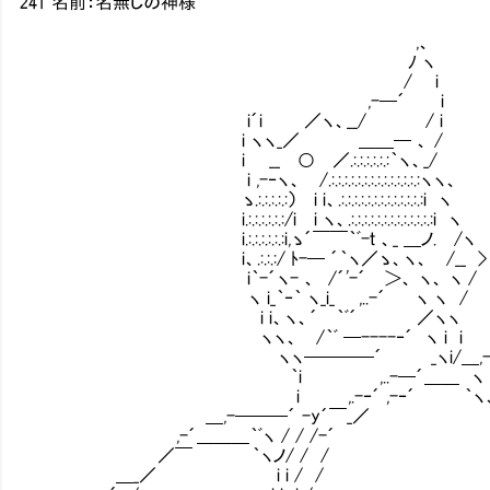
241 名前：名無しの神様
,、
ﾉ ヽ
/ i
,-─´ i
i´i ／ヽ、__/ / i
i ヽヽ_／ ＿＿─ 、 /
i __ ○ ／.:.:.:.:.:.:｀ヽ、_/
i ,-‐ヽ、 /.:.:.:.:.:.:.:.:.:.:.:.:.:.:ヽヽ、
ゝ.:.:.:.:.:） i i、.:.:.:.:.:.:.:.:.:.:.:.:.:i ヽ
i.:.:.:.:.:.:/i i ヽ、.:.:.:.:.:.:.:.:.:.
i.:.:.:.:.:.:i,ゝ´￣￣｀ﾞ-ｔ 、_ ＿ノ. /ヽ
i、.:.:.:/ ﾄ-─ ´｀ヽ／ゝ、ヽ、 /__
i｀-´ヽ- 、 /´'-´ ＞、 ヽ、 ヽ /
ヽ i_｀‐｀ ヽ_i_ ,..-´ ヽ ヽ 
i i、ヽ、´ ｀ﾞ´ ／ヽヽ
ヽヽ、 /｀ﾞ ─----‐´ ヽ i i
ヽヽ────´ _ヽi/＿,--─
｀i ,..-─´＿＿ ヽ ,..-,
i ,.-‐´ ,-‐´ ｀ヽ、´ i
＿,-───´ -y´￣_／ ヽ i
,-´＿＿＿｀ﾞヽ / / /-´ i
／￣ ｀ヽノ/ / /
＿_／ i i / /