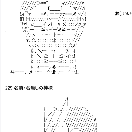
'//////＞=='´ ______ マ///////ﾊ
,'///＞'" 〔_______〕 ｀ マ///i
!,ィ"'ァ＝＝=ミ、――ァｧ===.ミ ヾ/:! おういい
!j'{ !-{.:.:.:.:.:.:.:.:.:ハ---,': '.:.:.:.:.:.:.:.:}Hヽ!
｀!ﾏ!, ゝ:_____,.ｲ ノ} .ﾊ 乂.:.:.:.:.ノ,ｿ_:ﾊ
. ',:{',',ー===≦ヽ-'―'ミ≧三三'/,' ,'
,',:',:',ヽ＿ : :- : ' |: -: : : ＿: :///
ﾏ、:':、: : : : : : :.|: : : : : : : :ｲ//
ヽヽ:ヽ: : : : : : .!: : : : : :,:':メ:'
i}:、＼ー―‐ｒ――彡': ｲ
i: : ＼: ≧ーj―≦: イ: :.!
i: : : : : ≧----≦: : : : : !
i: : :r――,: :i!: :r――,: : !
斗----、_メ: : :ー―:': :.i!: :.ー―:' : :.!、
229 名前：名無しの神様
,ｲ
_/ |＿ ..
{} ＞. ./. ..|//////`:.、
||.／/. . /. .//////////,.、
|/ ./. . /. .////////////.V
| ./. .//. . Ｖ///////////,}
|/. .//. . . |／￣}///////}