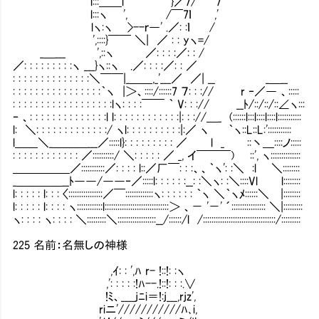
l:::＿＿l }／7/ 7
l:::ヽ ', /￣7ｌ ,'
lヽ:ヽ >--ｒ―' .／: :ｌ / 触
',::::}￣￣ ＼| ／ : : yヽ=/
_＿___ ',::ヽ ／: : : :／: : /
／: : : : : : : : :ヽ ___}ヽ::ヽ .／: : : :／: : ／
: : : : : : : : : : : : : :＼￣￣|_＿＿,_'___／ ／| __ _＿__
: : : : : : : : : : : : : : : :｀ヽ |＞、::::/::::::7 ７: : :// r ‐／― 、:::::
: : : : : : : : : : : : : : : : : :lヽ: : : :￣￣ ｀ V: : :// __ﾄ/::/::/::∠ヽ:::
‐ 、: : : : : : : : : : : : : :l l: : : : : : : : : : : :|: : ://＿_ (::::::l:::l::::l::::l:::::::::::
l: ＼: : : : : : : : : : : : :/ ヽl: : : : : : : : : :|:／ ヽ ｀ヽ::L::L:':::::::::::
l＿＿＼_＿＿＿___／:::::l}: : : : : : : : : ／ l _ ::丶＿::::ノ:::::
: : : : : : : : : : : : ／::::::::::/ ＼: : : : : ／ _, イ￣￣￣) ::', ヽ::::::::::::::
＿＿＿＿＿／:::::::::::／: : : : l::／厂￣: : :、、｀ヽ': :＼ :l ＼::::::::
_＿＿＿＿__ﾄ――/――‐／:::::l: : : : : :__: :＼ヽ: :＼::::Vl l::::::::
l: : : : : l: : : 〈::::::::::::::::／￣:::::::::::::ヽ: : : : : : ｀ヽ ＼｀ヽﾒ::::::＼ |::::::::
l: : : : : l: : : : ヽ::::::::::::l::::::::::::::::::::::::::::::＞ 、－ '－' ´:::::::::::::::: ＼|:::::::::
ヽ: : : : ヽ: : : : ＼:::::::::＼::::::::::::::::::__/::::::/l /::::::::::::::::::::::::::::::::::/:::::::::
225 名前：名無しの神様
,ｲ: : ',ﾊ r- !::!: :ヽ
,': : : : :!ﾊ--.!::!: : :.∨
!ﾐ、____jﾆi＝!:j___,rjz',
riニ'///////////ﾊ､i,