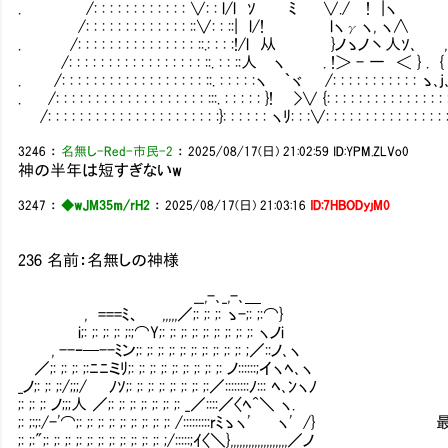
. /: : : : : : : : : : : : ∨: : l/l ｿ ﾐ ∨./ ! |ヽ !} |: 
/: : : : : : : : : : : : : ::∨: : ::| l/! lヽγヽ, ヽ∧ ﾘ ! :
. /: : : : : : : : : : : : : : : ::.: : : :!/l 从 }ノゝノ丶人ｿ､ , |: :
/: : : : : : : : : : : : : : : : : ::. : : ::人 ヽ . !＞ - 一 ＜ } . { .{: 
. /: : : : : : : : : : : : : : : : : : ::. : : : : :ヽ ｀ヾ /: : : : : : : : : : : ゝ､j､.
. /: : : : : : : : : : : : : : : : : : : :::. : : : : : }! >∨ {: : : : : : : : : : : : : : : 
/: : : : : : : : : : : : : : : : : : : : : :}: : : : : : ヽﾘ: : :∨: : : : : : : : : : : : : : : : 
3246
：
名無し-Red-市民-2
：
2025/08/17(日) 21:02:59
ID:YPM.ZLVo0
神の半年は短すぎないw
3247
：
◆wJM35m/rH2
：
2025/08/17(日) 21:03:16
ID:7HBODyjM0
236 名前：名無しの神様
__,-､_,-､＿
, ===ﾐ、 ,,,,,／;: ;: ;: ゝ-;: ;:⌒}
i;: ;: ;: ;: ;:;⌒Y;: ;: ;: ;: ;: ;: ;: ;: ;: ヽノi
, --ｰ─--ﾐン;: ;: ;: ;: ;: ;: ;: ;: ;: ;: ;／::ノ､ヽ
／;: ;: ;: ;:ﾆﾆミﾘ;: ;: ;: ;: ;: ;: ;: ;: ;: ノ::::::;イヽﾍ､ヽ
_ノ;: ;: ;:/;;;/ ﾉｿ;: ;: ;: ;: ;: ;: ;: ;:／::::::::ﾉ::: ﾍ､ﾝヽﾉ
;: ;: ;: ノ;;;人 ／;: ;: ;: ;: ;: ;: ;: _／::::／〈ﾍ^＼ ヽ.
;: ;:;:/-'⌒;: ;: ;: ;: ;: ;: ;: ;: ;: /:::::::::rﾐゝヽ' 
;: ;:";: ;: ;: ;: ;: ;: ;: ;: ;: ;: ;: ;/:::::;ｲ〈＼},,,,,,,,,,,,,,,,,,,／ノ