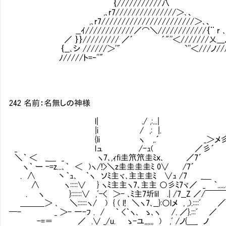
｛///////////八
,､r7///////////////＞､、
,､r7///////////////////////＞､、
__ｲ////////////／⌒＼////////////｛¨ r 
／ ｝｝///////// ／´ ´"''＜///////乂___ﾉ
｛__､シ //////＞'" `''＜///ノ//
ﾉ/////ト=‐''"
242 名前：名無しの神様
l| ./ ,:...|
|i / ,: |. ＞
{li ヽ ,.´ _＞メ彡
_ lュ /-ｭ( ／彡´
＼｀ ＜ _＿ _ ヽ7､,ｨfi圭笊笊圭ﾐｘ､ ／7´
ヽ｀ ー -=z...､｀ ＜ )ヽ/!>＼z圭圭圭圭ﾐ 0∨ /7´
. ∧ 丶｀ｭ､ ｀ヽ ソﾐ主ヾ､主主圭ﾐ ∨ｭ /7 _＿
∧ ヽ:::::∨ } ヽﾐ主主ヽ7､主主 ○彡ﾐ7ヾ／ _ ｀.....
. ヽ }:::::::∨ ,ﾞ-< ＞- ､ﾐ主7圻lil .| /7__Z ／/￣￣
＿＿＿＞ ､ ＼::::::ヽ/ ) { ( l! ＼ヽ7､__}:○lメ , ,).::::ﾞ 
━- _ ＞- 一-ﾌ . / ｀ <｀ヽ､ ゝ､ヽ /. ／}.:::ﾞ ／
-=＝ ／ .∨ _/u. ゝ-ユ,,,,,, ) ,ﾞ /ノ