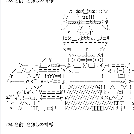
233 名前：名無しの神様
,:' /: : :}i:i:!{__}:!:i:i: : : : ∨
,' /: : : ::}:i:rｪｪ:!:i:!: : : : : ,
,'≦zzzｚzj:i:i:::::::!:i:!zzｚ≧i!
j,／＿＿_',⊂⊃,'＿＿＼{、 神で
!:{ﾆf' ￣｀ﾏ:､:::/f" ￣ ,ﾆﾆj
',{ﾆ乂___,ノj::!::!::ゝ、_,ノニ
ﾏニニニニニニニニﾆｱ いるのなら、
ヾ'=r―――ｒ――‐ｧ'/ と
ヽヽ: :_: _:_|:_:_:_:,メ,ｲ
／｀Ｙ j ＞＜==:!==＞＜{
＞--===- ,j____ノzzzミ--､,{:、{____j }{´f___j , イ }-frニニニ､_
／___//__/｀ヽjニニニニﾆi´Y´ゝ、___＿＿＿＿, イ :i! i {三{ ! r-,
/r――' ∧_,ノV--f'☆Ｙ==! .i ! !___!j {三{ :!__j
./ァ-----,ｱ!,.く'" Ｖ-ゝ-'ニﾆ!_j:、 --------------===----ﾐﾐ{ :!-
' '、':、ヽﾉｲニニニニi:、__,)///////////@:! f￣∧_￣'∨ !
, ィ／fﾊr'ヽ'" Vニニニニif !|//////////////j! i::ヽ /:::} ! i. 
≦"´ィ' j !!:::ﾊ__ｊ、 :}ニニニニi- i//////////////乂乂j,.ヘ{__ﾉ ! :!
'" 〃 //ヽ、!_j ｀¨ー――‐ '{__j////////////////////!丁丁 
〃 .// ｀TT} j f::::j ! i!i///////////[][][][]////i :! j ! 
234 名前：名無しの神様