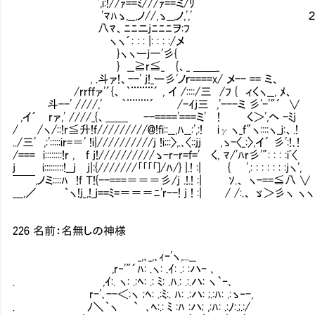
',i:!//ｧ==ﾐ///ｧ==ミ/ﾘ
'ﾏﾊゝ,__,ノ//,ゝ__,ノ,',' ２０００
八ﾏ、ﾆﾆニjﾆﾆﾆヲ:ﾌ
ヽヽ´: : : |: : : :/メ
}ヽヽーｊ一'彡{
} __≧r≦_ {、_ ＿＿_
, .斗ァ!、--' j!_ー彡'ノｒ====x/ メ-- == ミ、
/rrffァ'´{、 ｀¨¨¨¨´ , イ /::::/三 /ﾌ { ィくヽ__, ﾒ、
斗--' ////,' ｀¨¨¨¨´ /-ｲj三 ,'---ミ 彡'-'"´ ∨
,イ´ rァ,' ////_{、＿＿ --===='===ミ' ! く＞',ヘ -ﾐj
/ /ヽ/::!r≦升!f/////////@!fi::__,ﾊ__:',:! iγヽ_f"ヽ::::ヽ_ｊ:、.!
../三' ,:':::::ir=＝' !i|//////////j !i:::〉,.､〈::jj ,ゝ-〈_:〉,イ´ 彡':!､!
/=== i::::::::!r , f j!//////////ゝ-r-r=f=' く, ﾏ/'ﾊr彡'": : : :iﾞ〈
j i:::::::::!__j j|:{///////｢｢｢｢]/ﾊ/} |.! :| { ',: : : : : : :jヽ',
￣￣,ノミ::::ﾊ !f Ｔ!{--===＝＝＝彡/j .!.! :| ｿ.、 ヽ-==≦八 ∨
___,／ ｀ヽ!j_,!_j==ﾐ=＝＝＝ﾆ'r--! j ! :| / /:.、 ゞ＞彡ヽ ヽヽ
226 名前：名無しの神様
_,､_,､ｨｰ'ヽ,...__
,r‐'"´ﾊ: .ヽ: .ｲ: .: :ハｰ ､
. ,ｲ:. ヽ: .:ﾍ: .: ﾐ: .ﾊ.: .:.ハ: ヽ｀ｰ､
r-'､--＜:ヽ ;ﾍ: .:ﾐ:. ﾊ: .:ハ: ;.:ﾊ: .:ゝ‐-,
. ﾉ＼｀ヽ ` ､ﾍ:.: ﾐ :ﾊ :ハ; ,:ﾊ: .:ﾉ:.;.:/