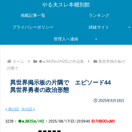
やる夫スレ本棚別館
掲載記事一覧
ランキング
プライバシーポリシー
姉妹サイト
管理人へ連絡
ホーム
◆wJM35m/rH2氏の作品集
異世界掲示板の
片隅で
異世界掲示板の片隅で エピソード44
異世界勇者の政治形態
2025年8月18日
« 前の話
次の話 »
3239
：
◆wJM35m/rH2
：
2025/08/17(日) 20:59:40
ID:7HBODyjM0
■■■■■