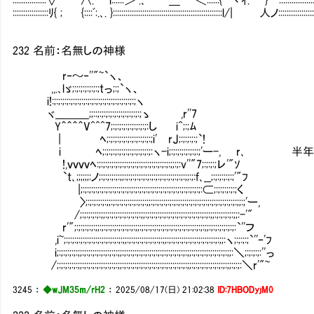
:::::::::::::::::ﾘ{ ; {::::ﾞ:.､. }::::::::::::::::::::::::::::::::::::::::::::::::::::l/| 人ノ::::::::::::::::::
232 名前：名無しの神様
r‐～‐''"~`ヽ、
,,.､lゞ;:;:;:;:;:;:;tっ;:;`ヽ、
i!:;:;:;:;:;:;:;:;:;:;:;:;:;:;:;:;:;:;:;:;ヽ
ヾ＿＿＿;;::;:;:;:;:;:;:;:;:;:;:;ゝ ,r''7
Y＾＾＾＾V^^^7;:;:;:;:;:;:;:;:;:し i^;:;ﾑ
| ﾍ;:;:;:;:;:;:;:;::;:;:;i' rJ;:;:;:;:;`!
i ﾍ;:;:;:;:;:;:;:;:;:;:;:;:ヽ-i;:;:;:;:;:;:;:;'
!,ｖｖｖｖﾍ:;:;:;:;:;:;:;:;:;:;:;:;:;:;:;:;:;:;;:;:v''"7;:;:;:;レ'"ｿ
`t､;;;;;;:ノ;:;:;:;:;:;;:;:;:;:;:;:;:;:;:;:;:;:;:;:;:;;:;:f､__;:;:;:;:;:;'"ﾌ
|;:;:;:;:;:;:;:;:;:;:;:;:;:;:;:;:;:;:;:;:;:;:;:;:;:;:;:;:;:⊂;:;:;:;:;:;く
〉;:;:;:;:;:;;:;:;:;:;:;:;:;:;:;;:;:;:;:;:;:;:;:;:;:;:;:;:;:;:;:;:;:;:;:;:;;:;'ー,
/;:;:;:;:;:;;:;:;:;:;:;:;:;:;:;;:;:;:;:;:;:;:;:;:;:;:;:;:;:;:;:;;:;:;:;:;:;;:-'"
r'";:;:;:;:;:;;:;:;:;:;:;:;:;:;:;;:;:;:;:;:;:;:;:;:;:;:;:;:;:;:;:;;:;:;:;:;:;:;:`''フ
,i~;:;:;:;:;:;:;:;:;:;:;:;:;:;:;;:;:;:;:;:;:;:;:;:;;:;:;:;:;:;:;:;:;:;:;:;:;:;;:ヽ;:;:;:;`''‐'ﾌ
i;:;:;:;:;:;;:;:;:;:;:;:;:;:;:;;:;:;:;:;:;:;:;:;:;:;:;:;:;:;:;:;;:;:;:;:;:;:;:;:;:;;:＼;:;:;:;:''っ
/;:;:;:;:;:;;:;:;:;:;:;:;:;:;:;;:;:;:;:;:;:;:;:;:;:;:;:;:;:;:;:;;:;:;:;:;:;:;:;:;:;;:;:;:＼r'"~
3245
：
◆wJM35m/rH2
：
2025/08/17(日) 21:02:38
ID:7HBODyjM0