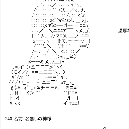
,.: ´: : : :.／: : : : : : ヾ｀ヽ、
/: : : : : : : ｀" ＜ﾐ__:,／ヾ､ ﾒ、
,': : : : : : : : : : __: : : /、: : :ﾏ,',ﾊ
,: : : : : : : :,.zく｀'マ≧zメ.、___!〉_j、
!: : : : : :,くタ'≧---斗--=＝ﾆﾆﾊ
',: : : ／ ＼ニﾆﾆｱ"￣｀ヽメ、_j', 温厚
{￣´彡、 //マﾆ乂 ____,ノ:､ﾆニi
ゝ---:、ヽ !!:｀ﾐ、::::::::::::::::/ニ!
/｀""ﾐ､＼ ',',:!: : ｀ー--ｧ==ﾐ'
/- .、 / ＼ ヾ:､: : : : ／
/.、・ ｀" ＞ｓ。__≧〉
メ----ミ メ.、/___'j〃´
, =,.イ´'＞≦二二二メ｀ ヽく
( Oイ／/ -=＝ニ二二"ヽ、 〉
ﾊ"//ｒ '"´ _ -==＝' ﾏ:.、
/:/ / ! !__ -＝ -=ニ二￣" oﾏ__ヽ_
! j! {::ﾊ ィ"´_.,s≦升三三ﾊ、 ﾏ!ニﾑ
!:j{: {:{ i く＞ '"´ ｀"jﾆﾆﾊ
j:i: ,:ﾏ! ﾉiニﾆi
!ﾊ ヽヾ イ ヾﾆﾆ!
240 名前：名無しの神様
／}