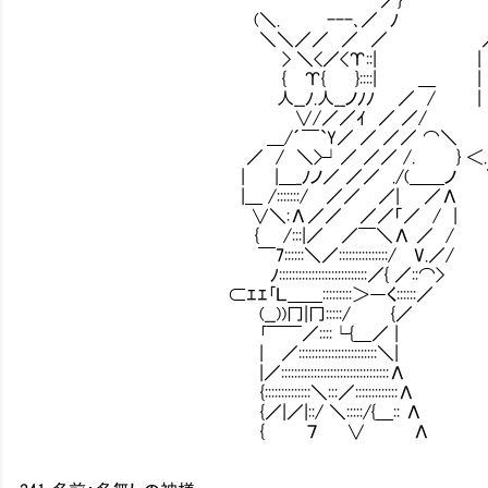
(＼. ---､／ ﾉ
＼＼／／ ／ ／ ／
> ＼<／<Υ::| |
{ Υ{ }::::| ＿ | ･
人__ﾉ.人__ノﾉﾉ ／ / | 
∨/／／ｲ ／ ／/ ･ | 
＿/´￣`Y／ ／ ／／ ⌒＼ ･
／ / ＼>┘／ ／／ /. } ＜. 
| |＿_ﾉノ／ ／／ ./(＿＿ノ ＼＿
|＿ /:::::::/ ／／ ／| ／Λ
∨＼:Λ／／ ／／「／ / |
{ /:::|／ ／￣＼Λ ／ /
￣7::::::＼／:::::::::::::::/ V.／/
ﾉ:::::::::::::::::::::::::::／{ ／::⌒>
⊂ｴｴ｢Ｌ＿＿:::::::::＞―く::::::／
(__))冂|冂:::::/ {／
｢￣￣／::::└{＿／ |
| ／::::::::::::::::::::::::＼|
|／:::::::::::::::::::::::::::::::::Λ
{::::::::::::::＼:::／:::::::::::::Λ
{／|／|::/ ＼:::::/{＿:: Λ
{ ７ ∨ Λ