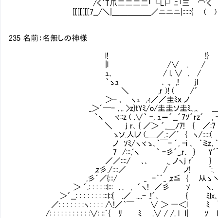
/く｀T爪二二二二「└Ll┘ﾆ｢三㌻⌒'く {
[[[[[[[7__/＼|＿＿＿＿＿／ニニニ|::::::{ ( )
235 名前：名無しの神様
l! !}
|l /∨ . /
ｭ､ / l. ∨ . /
｀ゝｭ ､ ., ,! jl
＼ ,r )! ( /´
＞- ､ ヽｭ ,ｨ／／圭ﾐｘ ノ
_＞´━- ､.. >z}tYﾐ/o/圭圭ソ圭ﾐ､,､ _
｀ヽ ヾ::z ( .∨｀ -, ｭ＝´__´7ｿ´rz´ , -
＼ j r､ { ／＞ ´_＿ﾉ7! { ／
ゝソ.人lノ (_＿／.::／´ { ヽ/:::::(
ノ ｿﾐ/ヽヾゝ､｀￣- ´, -i ､ ｀ミz､
7 /:::,ﾞヽ ｀ -彡´_,r､ } Y´
／／::::/ ､､ ,_ ノヽj rﾞ } 
,z彡./::::／ / ノ! ﾞ:. 
,彡´／{:::/ _ -｀´_ ,z≦ { 从ゝ丶 
＞ ´.: : : : ::l::: ､､ , ´ヽ! ／彡 ｿ ヽ
＞´__: : : : : : : :::l::{ .／ ....- .!´､ { ﾐlx､
／: : : : : : :ヽ: : : : ∧!／｀￣ ∨ ＞ 一＜l ﾐ } li ヽ
/: : : : : : : : : : :∨: ::´{ ﾘ ﾐ .∨ / /. l l| ｿ l!､ l}