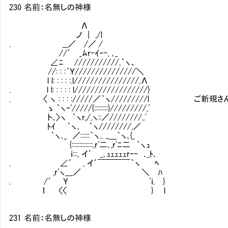
230 名前：名無しの神様
Λ
ノ | ,/l
. __／ /／ /
//´ _ﾑr-ｲ‐-, ､_
∠ﾆ ///////////,｀ヽ、
//: : :｀Ｙ///////////////＼
l l: : : : :.l////////////////,Λ
. l l: : : : : l//////////////////}
. 〈 ヽ : : : ://///／｀ヽ/////////l ご新規
ゝ ｀ヽ‐'/////{:::::::::}/////////,'
ト､〉ヽ ｀ヽr,/,ヽ::／////////,.'
ﾄｲ ｀ヽ､ ｀ヽ////////,／
｀ヽ､_ ／::::::｀ヽ.. ,,＿｀ヽ､{_
{::::::::::::::,r'二､,r'ﾆ二 ｀ヽｭ
ｉ:::, イ´ _､ｭｪｪｪｪr‐- ､_ﾄ､
. ∠´ , イ´￣￣￣￣｀ヽ ﾍ
,r'ヽ___／ ＼ ﾊ
. /´ Ｙ ﾞｉ. }
ｌ 〈〈 } l
231 名前：名無しの神様