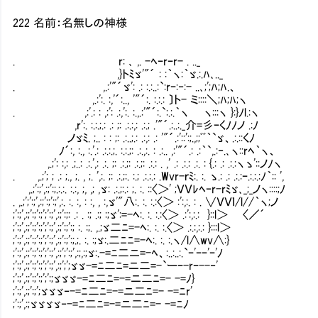
222 名前：名無しの神様
. r: ､ ,. -ﾍｰrｰr- . .._
,}トﾐゞ'"´ : :｀ヽ:｀ゞ.:.ﾊ､.._
. ,.:'"´ゞ': .: :.:..:`:rｰ:‐:- ..､;';ﾊ;ﾊ.、
,.:':. :,'´:.., '"´:. :.:.: 〕ト- ミ::::＼;ﾊ;ﾊ;ヽ
. ,:'.: : ,:': .:,':. :.,.:'"´:.`:.:.｀ヽ ヽ:::ヽ }:}ﾉl.:ヽ
,r':. :.:.;.: .: ;: .:.:,: .:.; .'"´.:..:._介=彡ｰくﾉﾉノ .:ﾉ
ノゞﾐ. ;.. : : ;: .:..;.: .:,: .: '"´.:'::':;.,;;ﾞﾞ｀`ゞ、.:.::くﾉ
ﾉ´:, :., :.'.: .:.:.;. :.:.;: .:.,:. : .:.. ,:'"´.: .
,.;': :,: .;..: .:.',: .:. ;: .:.;: .:.;: .:.: . ,' .: .:.: .:. : {.: .: .:.:ヽゝ'::ノﾉヽ
. ,.;'; ; .: ;., ;. , ;. ',:. ;: .:.;:. :.; .:.:.: .Wvr-ｒﾐ:. :. ゝ.: .
,.;':;',:;':;.:.:. :.:, ;, ,; ,ゞ: .:.;:.: ;. :. ::〈＞' ;ＶＶﾚﾍｰr-rﾐゞ､_;_ノヽ::::;ﾉ
. ,.;';':;',:;':;':;',:. :. :, : :, , :,ゞ'"八:. :. :.:〈＞ :':,:. : . ∨ＶＶｌ/l//｀ヽ;ノ
;':;',:;':;':;';':;',:;':;: .: . :; .:; :;ゞ':=-ﾍ:. :. :.:〈＞ .:':,:.: }::l＞ 〈／´
;':;',:;':;':;';':;',:;':;':; :. :;. ,.;ゞ二ﾆ=-ﾍ:. :. :.〈＞ .:.:,:.: }:::l＞
;':;',:;':;':;';':;',:;':;':;.;. :. :;ゞ:.二ﾆﾆ=-ﾍ:. :. :.ヽ/l∧wv∧:}
;':;',:;':;':;';':;',:;';':;',:;,:;ゞ:.-=ﾆ二ニ=-ﾍ、:..:..:.`ｰ'ｰｰ'ｰ'ﾉ
;':;',:;':;':;';':;',:;';';ゞゞ-=ﾆ二ﾆ=ニ二=-`ーｰ-rｰ--‐'
;':;',:;':;':;';':;ゞゞゞ-=ﾆ二ﾆ=-=ニ二ﾆ=- -=ﾉ}
;':;',:;':;';ゞゞゞ‐-=ﾆ二ﾆ=-=ニ二ﾆ=- -=ﾆr'
;':;',:;ゞゞゞゞ‐-=ﾆ二ﾆ=-=ニ二ﾆ=- -=ﾆﾉ