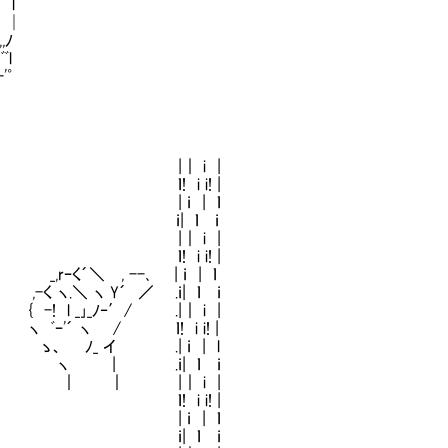
lﾞ
 │
ﾉ
l
'゜
、 |｜ i |
ｌ! i i! |
| | ｉ | ｌ
┘! ｉ| ｌ ｉ
:ト ｲ |｜ i |
| ｌ! i i! |
＼ , --､ | ｉ | ｌ
＼ ヽ Y´ ／ .ｉ| ｌ ｉ
 _｣_ﾉ‐′/ .|｜ i |
´ ヽ / ｌ! i i! |
ﾉ_ イ .| ｉ | l
 ヽ | .ｉ| ｌ ｉ
 ｜ ｜ |｜ i |
ｌ! i i! |
l | ｉ | ｌ
ノ ｉ| ｌ ｉ