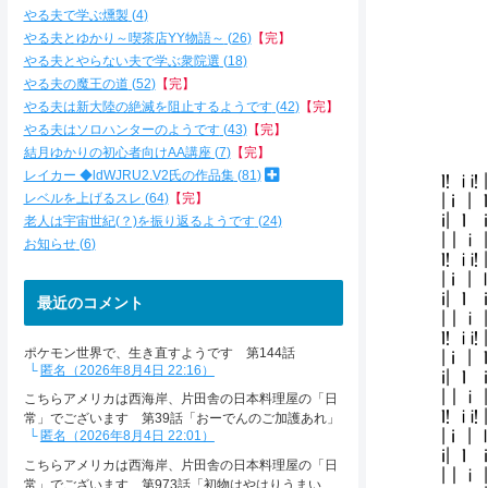
lｰ
やる夫で学ぶ燻製
4
∠,
やる夫とゆかり～喫茶店YY物語～
26
【完】
､ 
やる夫とやらない夫で学ぶ衆院選
18
､ '
､-'
やる夫の魔王の道
52
【完】
| 
やる夫は新大陸の絶滅を阻止するようです
42
【完】
'
やる夫はソロハンターのようです
43
【完】
結月ゆかりの初心者向けAA講座
7
【完】
レイカー ◆ldWJRU2.V2氏の作品集
81
ｌ
レベルを上げるスレ
64
【完】
|
ｉ
老人は宇宙世紀(？)を振り返るようです
24
|
お知らせ
6
ｌ
|
ｉ|
最近のコメント
|｜ 
ｌ! 
ポケモン世界で、生き直すようです 第144話
| 
匿名（2026年8月4日 22:16）
ｉ|
|｜
こちらアメリカは西海岸、片田舎の日本料理屋の「日
ｌ!
常」でございます 第39話「おーでんのご加護あれ」
|
匿名（2026年8月4日 22:01）
ｉ
こちらアメリカは西海岸、片田舎の日本料理屋の「日
|
常」でございます 第973話「初物はやはりうまい