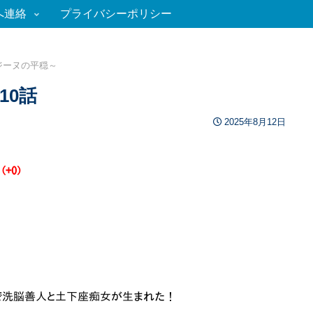
へ連絡
プライバシーポリシー
ジーヌの平穏～
10話
2025年8月12日
 (+0)
/.| ヤバいクスリで洗脳善人と土下座痴女が生まれた！