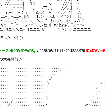
-_ //ニニニニ| ‘i,乂 ヽ ///l/| t
¨ ‐-ﾆ二_ニニニ| ‘i,、 /￣、了 /／,ﾉ:.| /,
 _ r,,‐- _¨ ‐ ﾆ| ｉ ‘i,≧=乂＿)/ イ.:／⌒'| /,
- _¨-ニﾆ- _.|八 ‘i,i;i;＞:.._ ｡s≦＼ /'⌒>､l |i /,
-ニﾆﾆ- _¨-ニ:ｉ|ﾆ:＼ ＼γ⌒ヽ!ﾏニ∧／i;i;/ ノ八 /,
t‐-､¨‐ニ- _¨乂ﾆﾆ`'ｰ-ﾐヽ辷ノ| ﾏ/ |;i;i;i;i/､-''／ニﾆ=- _
ﾑ ﾏニ＼＼ニ-_ ﾏニニﾆﾑ)ﾉ'^ﾟ~￣￣~ﾟ^''＜ ／ニニニニニ
目スタート！＞
ース ◆2OV9DPwD8g
：
2025/08/11(月) 20:42:33.976
ID:alZAVbzB
ブの大森林前＞
 : : : : : : : : : : : : : : : : : : : : : : : : : : : : : : : : : : : , '´
 : : : : : : : : : : : : : : : : : : : : : : : : : : : : : : : :, '´ ,' 
: : : : : : : : : : : : : : : : : : : : : : : : : : : : : :, '´ ,'´. : 
 : : : : : : : : : : : : : : : : : : : : : : : : : : :; '´ :´."' : : : : 
 : : : : : : : : : : : : : : : : : : : : : : : : : : :,' ,:'´. : : : : : : :
 : : : : : : : : : : : : : : : : : : : : : : : : :, '´ :´. : : : : : : : : : 
 : : : : : : : : : : : : : : : : : : : : : : : : :｀, ,' : : : : : : : : : : 
 : : : : : : : : : : : : : : : : : : : : : : : : : :｀; , '´. : : : : : : : : : : 
:.;´' : : : : ,:::': : : : : : : : : : : : : : : : : : ; ,' : : : : : : : : : : : :