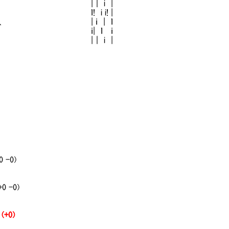
､ ＼ |｜ i |
 ｌ! i i! |
 | ｉ | ｌ
ｉ| ｌ ｉ
} |｜ i |
0 -0)
+0 -0)
 (+0)