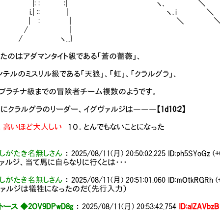
! i i! | |: : :| ヽ
 ｉ | ｌ i.| :: | ヽ､i ＼
| ｌ i | : | ＼ ＼
｜ i | / | 
! i i! | / ヽ...
たのはアダマンタイト級である「蒼の薔薇」、
ンテルのミスリル級である「天狼」、「虹」、「クラルグラ」、
てプラチナ級までの冒険者チーム複数のようです。
みにクラルグラのリーダー、イグヴァルジは―――
【1d10:2】
．高いほど大人しい
１０．とんでもないことになった
しがたき名無しさん
：
2025/08/11(月) 20:50:02.225
ID:ph5SYoGz (+
ァルジ、当て馬に自らなりに行くとは・・・
しがたき名無しさん
：
2025/08/11(月) 20:51:01.060
ID:mOtkRGRh (
ァルジは犠牲になったのだ（先行入力）
ース ◆2OV9DPwD8g
：
2025/08/11(月) 20:53:42.754
ID:alZAVbzB