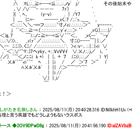
ﾏL:.:...≧=---=≦.:.:..:.:.ノｙ' j/ その後
 /∨｀^''- ――― 7ｧ'} , '
 ', ﾍ、 (y-v) , | /Y7 ',
{ﾆ=- ------_xく.:7 /.:.:'ｯ｡,＿_ ，
:.:.＼＼.-==フ.:.:.:.:.:.:.:`寸ノｨi.:.:.:.::.:.:.:＞'" y‐‐‐‐‐,
´'＜:.:..≧-=.（.:.:.:.:.:.:.:.:.:.:.:y'ィ.:.:.:＞ `｀ _xくi.|.:.:.:.:.|/
)g｡7 ￣).::ノﾆ≧=--=≦∨｀^''＜、 _xく―' ｀'-y'
.:.:∨)>｡, _ｨ(ｧ'´／.:.:.:.:.:.:.:.:.:.:.＼ 寸ﾆi>----￣| |:.:／
)>｡くﾆ/ ./.:.:.:.:.:.:.:.:.:.:.:.:.:.:.:.:ﾟ:, >ィ.:v-，.:.:|.:.:|ィi ∨
ﾟ:,∨⌒Y:.:|7へyky、+.:.:VvVVｲ ∨.乂ﾉ.:.:.j／ i、 ’
｀^''＜ノﾆﾆi k +) | |、＋ ７ .(ﾆi).:.:.:.／ ) Y|
'｀^''ィi｀¨゛ ﾍ . | |.i / ／ ＞'７ ＞'" i'
ﾙ'乂ﾙ' | |:| /;＞'"''"~⌒ﾟ"'´
Ⅵ | |:i //
.| |:_i/
￣
上！＞
しがたき名無しさん
：
2025/08/11(月) 20:40:28.316
ID:N0khH1Ux (+
理と言う英雄でもどうしようもないラスボス
ース ◆2OV9DPwD8g
：
2025/08/11(月) 20:41:56.190
ID:alZAVbzB