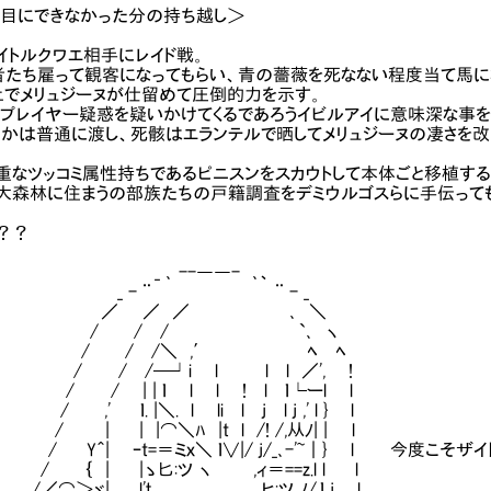
日目にできなかった分の持ち越し＞
イトルクワエ相手にレイド戦。
者たち雇って観客になってもらい、青の薔薇を死なない程度当て馬に
上でメリュジーヌが仕留めて圧倒的力を示す。
、プレイヤー疑惑を疑いかけてくるであろうイビルアイに意味深な事を
とかは普通に渡し、死骸はエランテルで晒してメリュジーヌの凄さを
重なツッコミ属性持ちであるピニスンをスカウトして本体ごと移植する
森林に住まうの部族たちの戸籍調査をデミウルゴスらに手伝って
？？
 ､ --――- ､、
 - ¨ ¨ - _
 ／ ／ ､ ＼
 / / `､ ヽ
 / / /＼ ,′ ﾍ ﾍ
/ /─┘i l l l ／', !
/ | | ｌ l l ! l ｌ└ーl l
' ｌ. |＼. l li l j l j ,' l } l
 | |⌒＼ﾊ |t l /! /,从ﾉ| | l
＾| ｰt=＝ミｘ＼ ｌ∨|/ j/_､-'~｜} l 今度こそザ
 ｛ | |ゝ匕:ツ ヽ ,ィ＝==z.l l l
 /／⌒＞ゞ| l'ｔ ヒ:ツ ﾉ/,ｌ j l