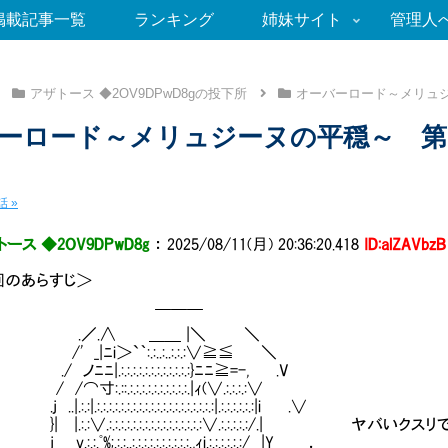
掲載記事一覧
ランキング
姉妹サイト
管理人
アザトース ◆2OV9DPwD8gの投下所
オーバーロード～メリュ
ーロード～メリュジーヌの平穏～ 第
 »
ース ◆2OV9DPwD8g
：
2025/08/11(月) 20:36:20.418
ID:alZAVbzB
回のあらすじ＞
￣￣￣
／.∧ ＿＿ |＼ ＼
_|ﾆi＞`｀:.:..:..:.:.:∨≧≦ ＼
ﾆ|.:.:.:.:.:.:.:.:.:.:.:.:}ﾆﾆ≧=-, .V
.::.:.:.:.:.:.:.:.:.:.:.|ｨ(∨.:.:.:.:∨
.:|.:.:.:.:.:.:.:.:.:.:.:.:.:.:.:.:.:.:.:.:|.:.:.:.:.:.:|i .∨
.:.:∨.:.:.:.:.:.:.:.:.:.:.:.:.:.:.:.:∨.:.:.:.:.:
:.ﾟ%;.:.:..:.:.:.:.:.:.:.:.:.:.,ｨi.:.:.:.:.:.:/ |Y ，