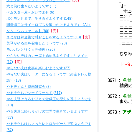
ファンキー・デッド・ラブ＆ピース
11
【完】
_ /
寸-
武と侠に生きたいようです
11
寸:ﾆ
ベムスター屋へおいでませ
6
ニ(⌒
ポケモン世界で、生き直すようです
148
ニﾆﾆ-
間桐慎二はサイクロプスを追いかけるようです【AI：
ニニニﾆﾆ
ソムニウムファイル】
80
【完】
ニニニr
まどかは錬金術で村おこしをするようです
13
【完】
ニニニﾑ 
､ニニニ
美琴がやる夫を召喚したようです
28
モルガンと往く人理修復
726
ちな
やらない夫はカレー屋を始めるようです：リメイク
17
【完】
１～
やらない夫は食事を楽しむようです
27
やらない夫はリーダーになるようです（架空トレカ物
3971
：
名状
語）
13
精鋭と
やる夫くんと映画研究会
8
やる夫たちでソードワールド
317
3972
：
名状
やる夫達はうろおぼえで遊戯王の歴史を導くようです
まあ、
10
やる夫達は終わりかけの世界で生きているようです
3973
：
アザト
27
やる夫たちはちょっとレトロなゲームで遊ぶようです
/
57