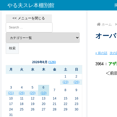
やる夫スレ本棚別館
<< メニューを閉じる
ホーム
オーバ
« 前の話
次の話
2026年8月
126
3964
：
アザト
月
火
水
木
金
土
日
＜前
1
2
(23)
(26)
.
3
4
5
6
7
8
9
/' 
(21)
(26)
(20)
(10)
./ ノﾆ
10
11
12
13
14
15
16
/ /⌒寸:
17
18
19
20
21
22
23
.j ..|.:
24
25
26
27
28
29
30
}| |
31
j v.:.