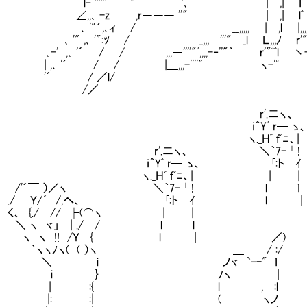
 ''''"￣￣" ￣￣｀'､ | ,| ｌﾞ 
,､ -z ,r――― ''" | ,| lﾞ
'"´,､ィ / __,,,,, | ,l |,,,,,
" ,､ '":ﾂ / _,,,―'''"＿_l Ｌ,,,ﾉ ｒ'"ﾞﾞ
 ,､ '´ / / ,,,―''''"ﾞ,,,,-‐''"｀ ｒ'"ﾞﾞl 丶-
,､ '´ / / |＿,,,-''''" ヽ-'゜
´ / ／l/
/／
! i i! | r'.二ヽ
 ｉ | ｌ ｉ＾Yﾞ r─ ゝ、 
| ｌ ｉ ヽ._Ｈﾞ ｆﾞﾆ、
｜ i | r'.二ヽ、 ＼｀7ｰ
! i i! | ｉ＾Yﾞ r─ ゝ、 ｢
 ｉ | l ヽ._Ｈﾞ ｆﾞﾆ、| | 
 ｌ ｉ /'´￣ ）／ヽ ＼｀7ｰ┘! l ｌ _,rｰく´
i | ./ Ｙ/´ /,へ、 ｢:ト ｲ l | ,-く ヽ.
i i! | く、 {./ // ├(⌒ヽ | | { -! l
ｉ | ｌ ＼ ヽ ヾ」 | ./ / l l ヽ ﾞｰ'
 ｌ ｉ ヽ ヽ !! /Ｙ { l | ／) ゝ、 
 i | ｀ヽヽﾉヽ( ( ）ヽ ＿ / :/
 i i! | ＼ i ノヾ `‐-" ｌ
 ｉ | l i ｝ ﾉヽ | 
| ｌ ｉ | :{ l , :
｜ i | |: :| ( ヽ