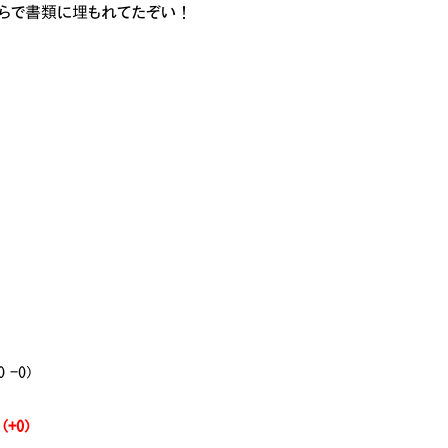
始末やらで書類に埋もれてたぞい！
0 -0)
 (+0)