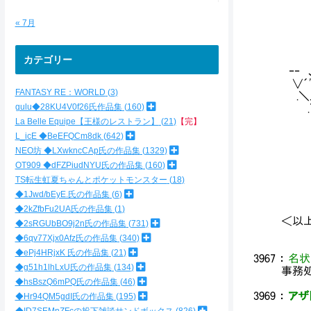
∧ .
，∨
« 7月
}|
| ＿ 
＜.:.:.
カテゴリー
‐‐ 、 j 
∨´'＜
FANTASY RE：WORLD
3
.＼.:.:
gulu◆28KU4V0f26氏作品集
160
.＼-- ﾆﾆ
.,´'＜
La Belle Equipe【王様のレストラン】
21
【完】
/／} 
L_icE ◆BeEFQCm8dk
642
´ 乂ﾙ
NEO坊 ◆LXwkncCAp氏の作品集
1329
Ⅵﾊ乂
OT909 ◆dFZPiudNYU氏の作品集
160
.
TS転生虹夏ちゃんとポケットモンスター
18
∨
◆1Jwd/bEyE.氏の作品集
6
◆2kZfbFu2UA氏の作品集
1
＜以
◆2sRGUbBO9j2n氏の作品集
731
◆6qv77Xjx0Afz氏の作品集
340
◆ePj4HRjxK 氏の作品集
21
3967
：
名状
◆g51h1lhLxU氏の作品集
134
事務処
◆hsBszQ6mPQ氏の作品集
46
3969
：
アザト
◆Hr94QM5gdI氏の作品集
195