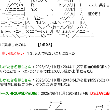
 ｛ | |ゝ匕:ツ ヽ ,ィ＝==z.l l l
_ /／⌒＞ゞ| l'ｔ ヒ:ツ ﾉ/,ｌ j l ここに集ま
-_ //ニニニニ| ‘i,乂 ヽ ///l/| t
¨ ‐-ﾆ二_ニニニ| ‘i,、 , 、 /／,ﾉ:.| /, 征くぞ！
 _ r,,‐- _¨ ‐ ﾆ| ｉ ‘i,≧=- イ.:／⌒'| /,
- _¨-ニﾆ- _.|八 ‘i,i;i;＞:.._ ｡s≦＼ /'⌒>､l |i /,
-ニﾆﾆ- _¨-ニ:ｉ|ﾆ:＼ ＼γ⌒ヽ!ﾏニ∧／i;i;/ ノ八 /,
t‐-､¨‐ニ- _¨乂ﾆﾆ`'ｰ-ﾐヽ辷ノ| ﾏ/ |;i;i;i;i/､-''／ニﾆ=- _
ﾑ ﾏニ＼＼ニ-_ ﾏニニﾆﾑ)ﾉ'^ﾟ~￣￣~ﾟ^''＜ ／ニニニニニ
みに集まったのは―――
【1d10:3】
９．高いほど多い
１０．とんでもないことになった
しがたき名無しさん
：
2025/08/11(月) 20:44:11.277
ID:mOtkRGRh (
いうことで……エ・ランテルではミスリル級が上限だったし
しがたき名無しさん
：
2025/08/11(月) 20:45:34.742
ID:ph5SYoGz (+
深部だし最低プラチナクラスは必要だしなぁ
ース ◆2OV9DPwD8g
：
2025/08/11(月) 20:48:13.746
ID:alZAVbzB
ｬ――z r‐ｰ,
 ／ r‐ｰ1 ｌﾞ l