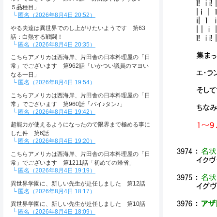
ｌ
５品種目」
|
匿名（2026年8月4日 20:52）
ｉ
やる夫達は異世界でのし上がりたいようです 第63
|
話：白熱する戦闘！
ｌ
匿名（2026年8月4日 20:35）
集まっ
こちらアメリカは西海岸、片田舎の日本料理屋の「日
常」でございます 第962話「いかつい議員のマヨい
エ・ラ
なる一日」
匿名（2026年8月4日 19:54）
そし
こちらアメリカは西海岸、片田舎の日本料理屋の「日
常」でございます 第960話「パイ♪タン♪」
ちな
匿名（2026年8月4日 19:42）
１～９
超能力が使えるようになったので限界まで極める事に
した件 第6話
匿名（2026年8月4日 19:20）
3974
：
名状
こちらアメリカは西海岸、片田舎の日本料理屋の「日
イクヴ
常」でございます 第1211話「初めての帰省」
匿名（2026年8月4日 19:19）
3975
：
名状
異世界学園に、新しい先生が赴任しました 第12話
イグヴ
匿名（2026年8月4日 18:17）
3976
：
アザト
異世界学園に、新しい先生が赴任しました 第10話
匿名（2026年8月4日 18:09）