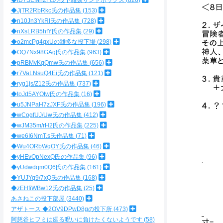
◆ID7SEMnZFcの投下雑談サンドボックス
826
＜８
◆JjTR2RbRkc氏の作品集
153
◆n10Jn3YkRI氏の作品集
728
２．ザ
◆nXsLRB5hfY氏の作品集
29
冒険
◆o2mcPg4qxUの雑多な投下場
298
その
神人
◆OQ7Nx98GAg氏の作品集
963
薬草
◆pRBMvKqQmw氏の作品集
656
◆r7VaLNsuQ4Ei氏の作品集
121
３．貴
◆ryg1js/Z12氏の作品集
737
＋大
◆toJd5AYQtw氏の作品集
16
◆u5JNPaH7zJXF氏の作品集
196
４．？
◆wCogfUJ/Uw氏の作品集
412
_
◆wJM35m/rH2氏の作品集
225
_
◆we6I6NmT.s氏作品集
71
／
◆Wu4ORbWqOY氏の作品集
46
/
◆yHEvOpNexQ氏の作品集
96
.
◆yUdwdqm0Q6氏の作品集
161
/ 
/ 
◆YUJYq9/7xQ氏の作品集
168
/ ,
◆zEHfiWBw12氏の作品集
25
/ |
あさねこの投下部屋
3440
/ Y
アザトース ◆2OV9DPwD8gの投下所
473
_ /
阿慈谷ヒフミは廻る呪いに負けたくないようです
58
寸-_