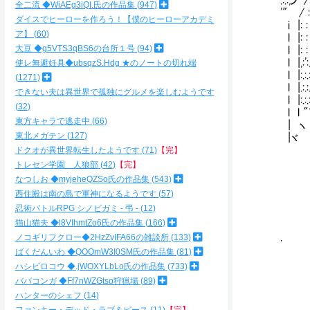
.:.:,ノ"/
全二流 ◆WiAEg3iQI.氏の作品集
947
'" / : 
ダイスでヒーローを作ろう！【僕のヒーローアカデミ
i |: : :
ア】
60
l |: : : 
大豆 ◆g5VTS3qBS6の台所１号
94
l |: : 
l |,:
使レ無避妊具◆ubsqzS.Hdg ★のノートの切れ端
l |:
1271
l |.
できない夫は異世界で孤独にグルメを楽しむようです
l |:
32
l l ""''
東方キャラで逃走中
66
|
東北メガテン
127
|
ドクオが異世界転生したようです
71
【完】
トレセン学園 人狼部
42
【完】
なつしお ◆myjeheQZSo氏の作品集
543
_
西住殿は南の島で軍神になるようです
57
_
忍術バトルRPG シノビガミ - 弔 -
12
／
猫山猫夫 ◆l8VIhmtZo6氏の作品集
166
/
.
ノコギリフクロー◆2HzZvIFA66の雑談所
133
/ 
ばくだんいわ ◆QOOmW3I0SM氏の作品集
81
/ 
ハシビロコウ ◆.jWOXYLbLo氏の作品集
733
/ ,
ババコンガ ◆Ff7nWZGtso狩猟場
89
/ |
ハンターのシェフ
14
/ Y