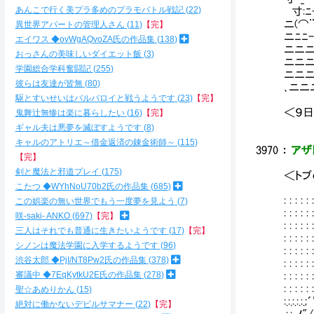
あんこで行く美プラ多めのプラモバトル戦記
22
寸:ﾆ
ニ(⌒
異世界アパートの管理人さん
11
【完】
ニﾆﾆ-
エイワス ◆ovWgAQvoZA氏の作品集
138
ニニニﾆﾆ
おっさんの美味しいダイエット飯
3
ニニニr
学園総合学科奮闘記
255
ニニニﾑ 
彼らは友達が皆無
80
､ニニニ
駆とすいせいはバルバロイと戦うようです
23
【完】
＜９日
鬼舞辻無惨は楽に暮らしたい
16
【完】
ギャル夫は悪夢を滅ぼすようです
8
キャルのアトリエ～借金返済の錬金術師～
115
3970
：
アザト
【完】
剣と魔法と邪道プレイ
175
＜ト
こたつ ◆WYhNoU70b2氏の作品集
685
: : : :
この娯楽の無い世界でもう一度夢を見よう
7
: : : :
咲-saki- ANKO
697
【完】
: : : 
三人はそれでも普通に生きたいようです
17
【完】
: : : :
シノンは魔法学園に入学するようです
96
: : : :
渋谷太郎 ◆PjI/NT8Pw2氏の作品集
378
: : : :
審議中 ◆7EqKytkU2E氏の作品集
278
: : : :
: : : :
聖☆あめりかん
15
:.:.:.:.
絶対に働かないデビルサマナー
22
【完】