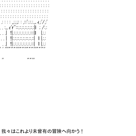
: : : : : : : : : : : : : : : :
 : : : : : : : : : : : : : : :
: : : : : : : : : : : : : : : :
: : : : : : : : : : : : : : : : : : :
:,;: : ,:::':.::.:.,､ｨ,:'/,:'
::.::.::.::.:|l ; /:.:
::.::.::::|ｌ |.:.:
.::.::| ｌ |.:.:
::.:::| ｌ |.:.:
'' ' ''''"""''''""''"""'''"""''
 ""'''
君！我々はこれより未曾有の冒険へ向かう！