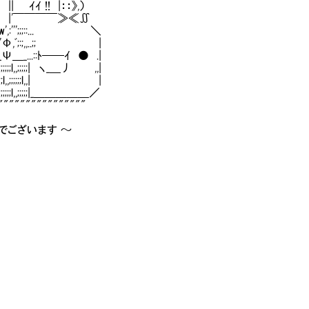
 || ｲｲ !! |：：》,）
≡≡ｌ| |'￣￣￣￣≫≪∬
:'w',:''';;;::... ＼
;;:;'Φ,ﾞ;:;,,..;; |
_Ψ＿_...::ﾄ──ｲ ● .|
;;l,,;;;;;;l,,;;;;;| ヽ_＿丿 ,,|
;;l,,;;;;;;l,,;;;;;;l,,| |
l,,;;;;;;l,,;;;;;|_＿＿＿＿＿／
"""""""""""""""
ございます ～