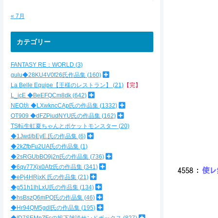
|／ .／
| ／.
« 7月
|｜ |:
|..| 
|..|
カテゴリー
|..| _|:
| ￣￣￣ .
FANTASY RE：WORLD
3
|. ...∥
""""
gulu◆28KU4V0f26氏作品集
160
La Belle Equipe【王様のレストラン】
21
【完】
～ 
L_icE ◆BeEFQCm8dk
642
s
NEO坊 ◆LXwkncCAp氏の作品集
1332
OT909 ◆dFZPiudNYU氏の作品集
162
TS転生虹夏ちゃんとポケットモンスター
20
メ
◆1Jwd/bEyE.氏の作品集
6
◆2kZfbFu2UA氏の作品集
1
◆2sRGUbBO9j2n氏の作品集
736
◆6qv77Xjx0Afz氏の作品集
341
4558
：
使レ無
◆ePj4HRjxK 氏の作品集
21
◆g51h1lhLxU氏の作品集
134
◆hsBszQ6mPQ氏の作品集
46
...
◆Hr94QM5gdI氏の作品集
195
／／／