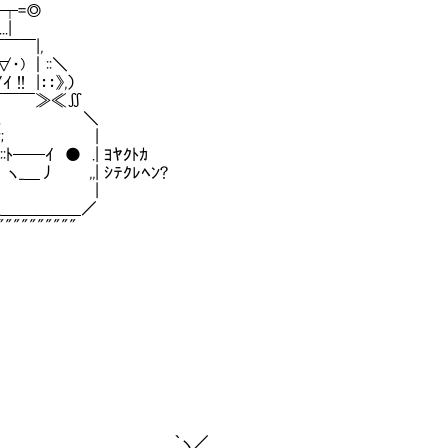
=┬┬=◎
.|
￣￣￣|,
(・∀・) ｜::＼
ｲ !! |：：》,）
 |'￣￣￣￣≫≪∬
:''';;;::... ＼
Φ,ﾞ;:;,,..;; |
..::ﾄ──ｲ ● .| ﾖﾔｸﾄｶ
,,;;;;;;l,,;;;;;| ヽ_＿丿 ,,| ｼﾃｸﾚﾍﾝ?
;;;;l,,;;;;;;l,,| |
;;l,,;;;;;|_＿＿＿＿＿／
""""""""""
／