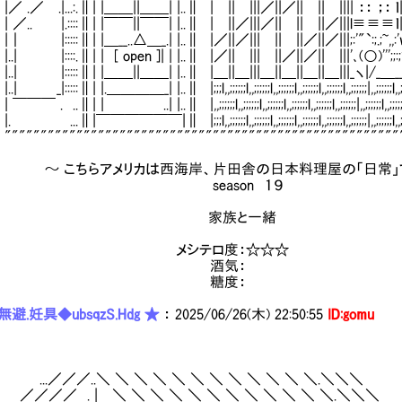
 .|...:.∥| |＿＿||＿＿| |..∥ | || |||／||／|| || |||| ：： ；： ｌ|
. |.::::∥| |￣￣||￣￣| |..∥ | ||／|||／|| || ||／|||l≡
::::∥| |＿__..△＿_.| |..∥ |／||／||| || ||／||／|||;:'"`:;.;~,,
|::::.∥| | [ open ]| | |..∥ |／|| ||| ||／||／|| |||'､(○)'''
 |:::::∥| |＿＿||＿＿| |..∥ |＿||＿|||＿||＿||＿||＿|||_ヽ|/_＿_
::::∥| |.＿＿＿＿_| |..∥ |;;;l,,;;;;;;l,,;;;;;;l,,;;;;;;l,,;;;;;;l,,;;;;;;l,,;;;;;;|,,;;;;
 ..∥| | ..| |..∥ |,,;;;;;;l,,;;;;;;l,,;;;;;;l,,;;;;;;l,,;;;;;;l,,;;;;;;|,,;;;;
|￣￣￣￣￣￣|∥ |;;;l,,;;;;;;l,,;;;;;;l,,;;;;;;l,,;;;;;;l,,;;;;;;l,,;;;;;;|,,;;;;;;
""""""""""""""""""""""""""""""""""""""""""""""""""""
こちらアメリカは西海岸、片田舎の日本料理屋の「日常」で
eason １９
家族と一緒
シテロ度：☆☆☆
酒気：
糖度：
避.妊具◆ubsqzS.Hdg ★
：
2025/06/26(木) 22:50:55
ID:gomu
／／／..＼ ＼ ＼ ＼ ＼ ＼ ＼ ＼ ＼ ＼ ＼ ＼.＼＼＼
／ . | ＼ ＼ ＼ ＼ ＼ ＼ ＼ ＼ ＼ ＼ ＼ ＼.＼＼＼