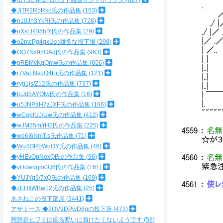
◆ID7SEMnZFcの投下雑談サンドボックス
827
. .／
◆JjTR2RbRkc氏の作品集
153
／|／ 
◆n10Jn3YkRI氏の作品集
728
./ |
◆nXsLRB5hfY氏の作品集
29
./ |／
|／ .／
◆o2mcPg4qxUの雑多な投下場
298
| ／.
◆OQ7Nx98GAg氏の作品集
963
|｜ |:
◆pRBMvKqQmw氏の作品集
656
|..| 
◆r7VaLNsuQ4Ei氏の作品集
121
|..| 
◆ryg1js/Z12氏の作品集
737
|..| _|:
◆toJd5AYQtw氏の作品集
16
| ￣￣￣ . 
|. ...∥
◆u5JNPaH7zJXF氏の作品集
196
"""""
◆wCogfUJ/Uw氏の作品集
412
◆wJM35m/rH2氏の作品集
225
4559
：
名無
◆we6I6NmT.s氏作品集
71
☆が３
◆Wu4ORbWqOY氏の作品集
46
◆yHEvOpNexQ氏の作品集
96
4560
：
名無
緊急
◆yUdwdqm0Q6氏の作品集
161
◆YUJYq9/7xQ氏の作品集
169
4561
：
使レ無
◆zEHfiWBw12氏の作品集
25
あさねこの投下部屋
3441
アザトース ◆2OV9DPwD8gの投下所
473
阿慈谷ヒフミは廻る呪いに負けたくないようです
58