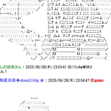
: : : : : : : : : : :≧=-'.|: :/ﾆﾆ=´ ,ｨﾆﾆﾐｯ､ ﾞﾐﾆﾆﾆﾑ: : : : : : : : :.|: : : : 
: : : :l: : : : : : : : : : : ノ |:/７ ﾑﾏ ムﾆ/ﾆﾆム ﾄ、｀ヾﾆﾑ: : : : : : : : |: : : : 
 : : : : : :|: : : : : : : : :.／ . {ﾆ7 ﾑ{ 〈ﾆﾆ{ﾆﾆﾆﾆ} }ﾆﾆﾆ ﾆﾆﾑ: : : : : : :ト: : : 
---=ヽ、l :|: : : : ＞ ´ ﾄ、l {ﾆﾑ ﾏﾆ{ﾆﾆﾆｱ丿二ﾆ ﾆﾆﾆﾑ : : : : ∧: ヽ: : :
 : : : : : : : : : ヽレ' |ﾆﾑ ﾏア ムﾆﾆｲ´ ｲﾆﾆﾆｱ ﾆﾆ==.ﾑ: : :./ .ﾏ : ヽ: 
: : : : : : : : : : : : ヽ. |ﾆｱ ﾑ .〈ﾆ/ﾆﾆﾑ ﾏﾆﾆ=' ｲ==ﾆﾆﾆﾑ:ノ ﾏ: : : :
 : : : : : : : : : : : : ム |ﾆﾑ ム ﾏ{ﾆﾆア ｨ=＝ｱ .ｲﾆﾆﾆﾆﾆア ﾏ: : :
: : : : : : : : : ヽ.: ≧= 、 |ﾆｱ ﾑ 〈ﾆ{ﾆﾑ ﾏﾆﾆｱ ﾑﾆﾆﾆﾆﾆｲ ヽ: : :
: : : : : : : : : ヽ : : : :｀z 、 r‐|/ .ムﾑ ﾏﾆｱ ｨ===ィﾑ ﾏﾆﾆﾆ二|＿ マ:
: : : : : : :｀ヽ r=- ､/::::≧=ｭﾆム=-=ｲﾆﾆﾆﾆﾆﾑ_ﾏﾆ=-≧:::∧ ヾ: 
 : : : :.l ./::::::::::::/.|ﾆｲ.ﾆニﾑ.ﾏﾆﾆﾄ￣::::::::::::::::::::::::
: :.ヽ ヽ::::::::/|O￣￣￣￣￣ O l:::::::::::::::::::::::::::::::ノ 〈
 : :.ゝ/: ＼/: |O￣￣￣￣￣ O |:::::::::::::::::::≦' ヽ /: :
〉:／: :/:T 二二二二二二|:::::::≦=' : : : : : :〈 {: : : 
しの読者さん
：
2025/06/26(木) 23:03:41
ID:1Yc4wW0K0
さん！
避.妊具◆ubsqzS.Hdg ★
：
2025/06/26(木) 23:04:47
ID:gomu
-─-
: : : : : : : :.ヽ
 :u. : : : : : : ::.:.: