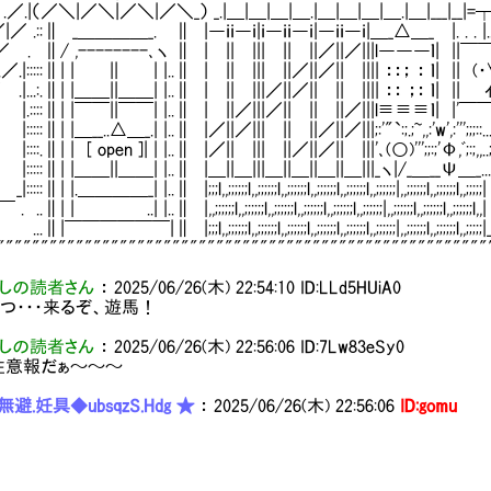
.|（／＼|／＼|／＼|／＼_） _.|＿|＿|＿|＿.|＿|＿|＿|＿.|＿|___|__|
.::∥ _＿＿＿＿_. ∥ |―ｉｉ―ｉ|ｉ―ｉｉ―ｉ|―ｉｉ―ｉ|＿_△＿_ |. . . |...
／ . ∥/ ,--------､ヽ ∥ | || ||| || ||／||／|||l―――ｌ| ||￣
 .／.|:::::∥| | || | |..∥ | || ||| ||／||／|| |||| ：：； ： ｌ| || 
 .|...:.∥| |＿＿||＿＿| |..∥ | || |||／||／|| || |||| ：： ；： ｌ| || ｲ
. |.::::∥| |￣￣||￣￣| |..∥ | ||／|||／|| || ||／|||l≡≡≡ｌ|
::::∥| |＿__..△＿_.| |..∥ |／||／||| || ||／||／|||;:'"`:;.;~,,:'w',
|::::.∥| | [ open ]| | |..∥ |／|| ||| ||／||／|| |||'､(○)''';;:;'
|:::::∥| |＿＿||＿＿| |..∥ |＿||＿|||＿||＿||＿||＿|||_ヽ|/_＿__Ψ＿_.
::::∥| |.＿＿＿＿_| |..∥ |;;;l,,;;;;;;l,,;;;;;;l,,;;;;;;l,,;;;;;;l,,;;;;;;l,,;;;;;;|,,;;;;;;l
..∥| | ..| |..∥ |,,;;;;;;l,,;;;;;;l,,;;;;;;l,,;;;;;;l,,;;;;;;l,,;;;;;;|,,;;;;;;l,,;;
|￣￣￣￣￣￣|∥ |;;;l,,;;;;;;l,,;;;;;;l,,;;;;;;l,,;;;;;;l,,;;;;;;l,,;;;;;;|,,;;;;;;l,,;;;;
""""""""""""""""""""""""""""""""""""""""""""""""""""""""
しの読者さん
：
2025/06/26(木) 22:54:10
ID:LLd5HUiA0
つ・・・来るぞ、遊馬！
しの読者さん
：
2025/06/26(木) 22:56:06
ID:7Lw83eSy0
注意報だぁ～～～
避.妊具◆ubsqzS.Hdg ★
：
2025/06/26(木) 22:56:06
ID:gomu
｀ヽ