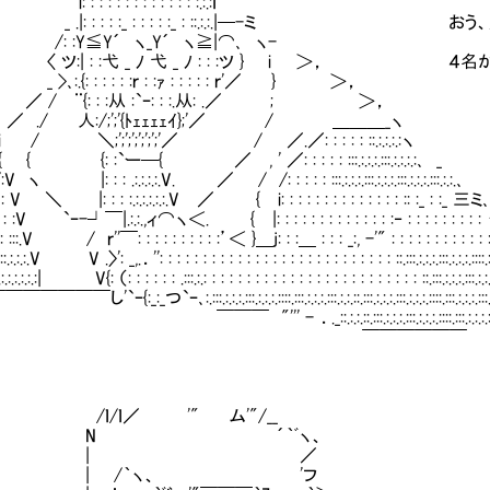
: : : : : : : : : : : :.:.:ｉ
|: : : : :_ : : : : :_ : ::.:.:.|─-ミ お
:Y≦Y´ ヽ_Y´ ヽ≧|⌒､ ヽ-
:| : :弋 _ ﾉ 弋 _ ﾉ : : :ツ } i ＞， ４名
:.{: : : : : :ｒ : :ｧ : : : : : ｒ'／ } ＞，
 ¨{: : :从 :`ｰ: : :.从: .／ ; ＞，
/ 人:/;';'{ﾄｪｪｪｪｲ};'／ / ＿＿＿_ヽ
/ ＼;';';';';';';'／ / ／.／: : : : : ::.:.:.:.:ヽ
 {: :`ー─{ ／ , ' ／: : : : : :::.:.:.:.:::.:.:.:.:､ _
 |: : : .:.:.:.:.V. ／ / /: : : : : :::.:.:.:.:::.:.:.:.:::.:.:.:.:::.:.:.､
 ＼ |: : : :.:.:.:.:.:.V ／ { i: : : : : : : : : : : : : : :: :_ : :_ 三ミ､
 :V `ｰ-┘￣|.:.:.,ィ⌒ヽ＜. { |: : : : : : : : : : : : : :‐ : : : : : : : : :
 :::.V / ｒ''￣: : : : : : : : : :’＜ }＿j: : :＿ : : : _:, -'" : : : : : : : : : : : :.
:.:.:.V V .〉': _,.．'': : : : : : : : : : : : : : : : : : : : : : : : : : : ::.:::.:.:.:.:::.:.:.:.::::.:
.:.:.:.:.:.:| V{: （: : : : : : .:::.:.: : : : : : : : : : : : : : : : : : : : : : : : : ::.:::.:.:.:.:::.:.:.
し'`ｰ{:_:_つ`ｰ､:.:::.:.:.:.:::.:.:.:.::::.:::.:.:.:.:::.:.:.::.:::.:.:.:.:::.:.:.:.::::.:::.:.:.:.:::.
''' - ．._::.:.:.::.:::.:.:.:.:::.:.:.:.::::.:::.:.:.:.
￣￣￣￣￣￣
/ｌ／ '" ム'"/__
N ´｀ﾞヽ、
| ／
 /｀ヽ、 'フ