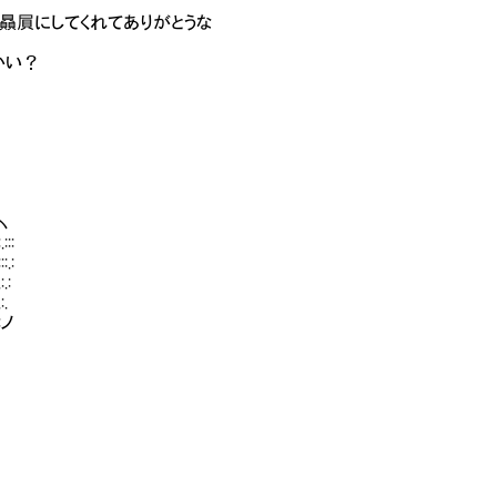
う、贔屓にしてくれてありがとうな
かい？
 ヽ
:::
::.:
:.:
:.
:ノ