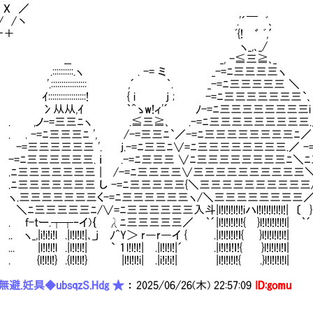
X ／ 
..../ /丶 .'´￣ ﾞ､ ,´.::
＋ ﾞ{! ゛ ﾞ,′ {!:::::::
....| ヽ_,､_/ ヽ::::
_ _, -≦三≧､_ r≦
:::::::::.ヽ . -= ミ _-=ﾆ三三三三ヽ 
:::::::::::::::: ,´ ｀. _-=ﾆ三三三三三 
::::::::::::::::! { i j ; -=ﾆ三三三三三三三`
从,ｲ ｀^ゝw!ィ'´ ﾉ-=ﾆ三三三三三三三三i .'-
,ノ-=三三ﾆヽ .≦三≧､ .-=ﾆ三三三三三三三三三.／ 
 -=ﾆ三三三ﾆ ', /-=三三ﾆ`／-=ﾆ三三三三三三三三ﾆ／ 
三三三三三 '. j.-=ﾆ三三ﾆ∨=ﾆ三三三三三三三三.／ 
ﾆ三三三三三三. ｉ .-=ﾆ三三三 ∨ﾆ三三三三三三三三ﾆ＼
三三三三三三三 | /-=ﾆ三三三三∨三三三三三三三三三三＼
三三三三三三三 し -=ﾆ三三三三三{＼三三三三三三三三三三
三三三三三三く-=ﾆ三三三三三三ヽ/＼三三三三三三三三／」 〕 
三三ﾆ/∨=ﾆ三三三三三三入斗|l!l!l!l!l!iハl!l!l!l!l!l!| 〔 } { 〕|l!l!l!
ー.┬┬‐イ)｛ λﾆ三三三三三／ ｀´|l!l!l!l!l!{ }l!l!l!l!l!l| ｀´ ` ´ }l!l
|i!i!i!l .|l!l!l!|､_j ﾉ^Y＞ r―r―イ { .|l!l!l!l!ｌ{ }l!l!l!l!l!| .|l!
!l!l!l .|l!l!l!| ` １l!l!l!| .|l!l!l!|´ .|l!l!ｌ!ｌ!{ }l!l!l!l!ｌ| .|
l!l!} .{l!l!l!} |l!l!l!i| .|i!i!i!| |l!l!l!l!{ .}l!l!l!l!l| .|
避.妊具◆ubsqzS.Hdg ★
：
2025/06/26(木) 22:57:09
ID:gomu