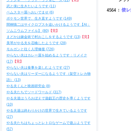
ファンキー・デッド・ラブ＆ピース
11
【完】
武と侠に生きたいようです
11
4564
：
使レ無
ベムスター屋へおいでませ
6
ポケモン世界で、生き直すようです
149
間桐慎二はサイクロプスを追いかけるようです【AI：
ソムニウムファイル】
80
【完】
从
まどかは錬金術で村おこしをするようです
13
【完】
美琴がやる夫を召喚したようです
28
ヽ
モルガンと往く人理修復
726
∨
やらない夫はカレー屋を始めるようです：リメイク
∧
17
【完】
ﾑ
やらない夫は食事を楽しむようです
27
ヽ
やらない夫はリーダーになるようです（架空トレカ物
語）
13
,
やる夫くんと映画研究会
8
ム: 
やる夫たちでソードワールド
317
／: | 
やる夫達はうろおぼえで遊戯王の歴史を導くようです
/: : :
10
/: : 
r=': :
やる夫達は終わりかけの世界で生きているようです
ｨ': : :
27
ｲ: : : 
やる夫たちはちょっとレトロなゲームで遊ぶようです
／: : : 
57