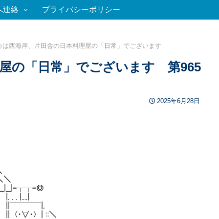
へ連絡
プライバシーポリシー
カは西海岸、片田舎の日本料理屋の「日常」でございます
屋の「日常」でございます 第965
2025年6月28日
＼
＼＼
|__|=┬┬=◎
 |....|
| ||￣￣￣￣|,
| || (・∀・) ｜::＼