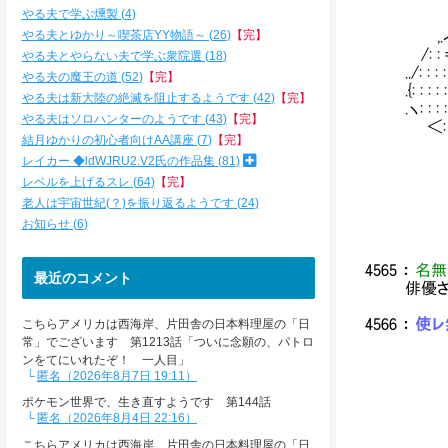
/: : : 
やる夫で学ぶ燻製
4
ｒ= ' : 
やる夫とゆかり～喫茶店YY物語～
26
【完】
,.ィ´: :
/: : =
やる夫とやらない夫で学ぶ衆院選
18
../: :
やる夫の魔王の道
52
【完】
.{: : 
やる夫は新大陸の絶滅を阻止するようです
42
【完】
.ヽ: :
やる夫はソロハンターのようです
43
【完】
＜: : 
結月ゆかりの初心者向けAA講座
7
【完】
ヽ: : 
レイカー ◆ldWJRU2.V2氏の作品集
81
＜: : 
｀ ー: :
レベルを上げるスレ
64
【完】
∧: : 
老人は宇宙世紀(？)を振り返るようです
24
∧: :
お知らせ
6
ヽ／ .
4565
：
名無
最近のコメント
俳優
4566
：
使レ無
こちらアメリカは西海岸、片田舎の日本料理屋の「日
常」でございます 第1213話「ついに念願の、パトロ
ンをてにいれたぞ！ 一人目」
匿名（2026年8月7日 19:11）
ポケモン世界で、生き直すようです 第144話
／: 
匿名（2026年8月4日 22:16）
′: :
こちらアメリカは西海岸、片田舎の日本料理屋の「日