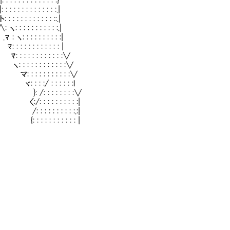
: : : : : : : : : :}
: : : : : : : : : :.|
: : : : : : : : : ::.|
 : : : : : : : :.|
: : : : : : : : :|
 : : : : : : : : |
 : : : : : : : : :∨
 : : : : : : : : :∨
 : : : : : : : : : :∨
: : :/ : : : : : :l
::∧ }: /: : : : : : : :∨
:/: : : : : : : : : :|
 : : : : : : : :.:|
: : : : : : : : |