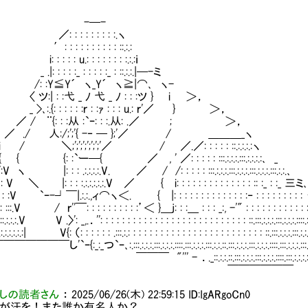
-─-
: : : : : : : :.ヽ
 : : : : : : : : ::.:.:
: : : u.: : : : : : : :.:.:ｉ
: : : :_ : : : : :_ : ::.:.:.|─-ミ
:Y≦Y´ ヽ_Y´ ヽ≧|⌒､ ヽ-
| : :弋 _ ﾉ 弋 _ ﾉ : : :ツ } i ＞，
:.{: : : : : :ｒ : :ｧ : : : u.: ｒ'／ } ＞，
 ¨{: : :从 :`ｰ: : :.从: .／ ; ＞，
/ 人:/;';'{ -‐ ─ };'／ / ＿＿＿_ヽ
/ ＼;';';';';';';'／ / ／.／: : : : : ::.:.:.:.:ヽ
 {: :`ー─{ ／ , ' ／: : : : : :::.:.:.:.:::.:.:.:.:､ _
 |: : : .:.:.:.:.V. ／ / /: : : : : :::.:.:.:.:::.:.:.:.:::.:.:.:.:::.:.:.､
 ＼ |: : : :.:.:.:.:.:.V ／ { i: : : : : : : : : : : : : : :: :_ : :_ 三ミ､
 :V `ｰ-┘￣|.:.:.,ィ⌒ヽ＜. { |: : : : : : : : : : : : : :‐ : : : : : : : : :
 :::.V / ｒ''￣: : : : : : : : : :’＜ }＿j: : :＿ : : : _:, -'" : : : : : : : : : : : :.
:.:.:.V V .〉': _,.．'': : : : : : : : : : : : : : : : : : : : : : : : : : : ::.:::.:.:.:.:::.:.:.:.::::.:
.:.:.:.:.:.:| V{: （: : : : : : .:::.:.: : : : : : : : : : : : : : : : : : : : : : : : : ::.:::.:.:.:.:::.:.:.
し'`ｰ{:_:_つ`ｰ､:.:::.:.:.:.:::.:.:.:.::::.:::.:.:.:.:::.:.:.::.:::.:.:.:.:::.:.:.:.::::.:::.:.:.:.:::.
''' - ．._::.:.:.::.:::.:.:.:.:::.:.:.:.::::.:::.:.:.:.
￣￣￣￣￣￣
しの読者さん
：
2025/06/26(木) 22:59:15
ID:IgARgoCn0
チが汗を！また誰か有名人か？