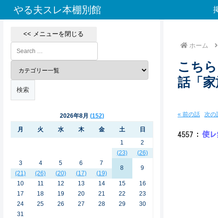
やる夫スレ本棚別館
<< メニューを閉じる
ホーム
こちら
話「家
« 前の話
次の話
2026年8月
152
月
火
水
木
金
土
日
4557
：
使レ無
1
2
(23)
(26)
3
4
5
6
7
8
9
／／
(21)
(26)
(20)
(17)
(19)
／／／
10
11
12
13
14
15
16
／.|
17
18
19
20
21
22
23
／|／ 
24
25
26
27
28
29
30
./ |
./ |／
31