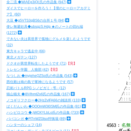
全二流 ◆WiAEg3iQI.氏の作品集
947
ダイスでヒーローを作ろう！【僕のヒーローアカデミ
ア】
60
／: 
′: :
大豆 ◆g5VTS3qBS6の台所１号
94
i: : 
使レ無避妊具◆ubsqzS.Hdg ★のノートの切れ端
_ .|: 
1272
/: 
できない夫は異世界で孤独にグルメを楽しむようです
〈 ツ:
32
_ >､
東方キャラで逃走中
66
／ /
／ .
東北メガテン
127
. i 
ドクオが異世界転生したようです
71
【完】
. { {
トレセン学園 人狼部
42
【完】
. /:V ヽ
なつしお ◆myjeheQZSo氏の作品集
543
': : V
西住殿は南の島で軍神になるようです
57
i: : :
忍術バトルRPG シノビガミ - 弔 -
12
. /: : :
/: : : ::.
猫山猫夫 ◆l8VIhmtZo6氏の作品集
167
./: : : ::
ノコギリフクロー◆2HzZvIFA66の雑談所
133
￣￣￣￣￣￣￣￣￣
ばくだんいわ ◆QOOmW3I0SM氏の作品集
81
￣￣￣ "
ハシビロコウ ◆.jWOXYLbLo氏の作品集
733
ババコンガ ◆Ff7nWZGtso狩猟場
89
ハンターのシェフ
14
4563
：
名無
ダッ