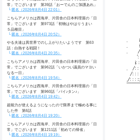
i: : 
常」でございます 第39話「おーでんのご加護あれ」
_ .
匿名（2026年8月4日 22:01）
/: 
〈 ツ
こちらアメリカは西海岸、片田舎の日本料理屋の「日
_ >､
常」でございます 第973話「初物はやはりうまい
／ /
５品種目」
／ .
匿名（2026年8月4日 20:52）
. i 
やる夫達は異世界でのし上がりたいようです 第63
. { {
話：白熱する戦闘！
. /:V ヽ
匿名（2026年8月4日 20:35）
': : V
こちらアメリカは西海岸、片田舎の日本料理屋の「日
i: : :
常」でございます 第962話「いかつい議員のマヨい
. /: : :
なる一日」
/: : : ::.
匿名（2026年8月4日 19:54）
./: : : ::
￣￣￣￣￣￣￣￣￣
こちらアメリカは西海岸、片田舎の日本料理屋の「日
￣￣￣ "
常」でございます 第960話「パイ♪タン♪」
匿名（2026年8月4日 19:42）
超能力が使えるようになったので限界まで極める事に
した件 第6話
匿名（2026年8月4日 19:20）
/ｌ
こちらアメリカは西海岸、片田舎の日本料理屋の「日
常」でございます 第1211話「初めての帰省」
匿名（2026年8月4日 19:19）
|