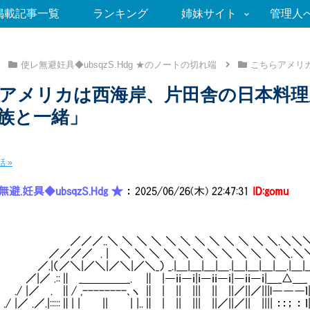
掲載記事一覧
ランキング
姉妹サイト
管理人
使レ無避妊具◆ubsqzS.Hdg ★のノートの切れ端
こちらアメリ
アメリカは西海岸、片田舎の日本料理
族と一緒」
 »
避.妊具◆ubsqzS.Hdg ★
：
2025/06/26(木) 22:47:31
ID:gomu
／..＼ ＼ ＼ ＼ ＼ ＼ ＼ ＼ ＼ ＼ ＼ ＼.＼＼
／ . | ＼ ＼ ＼ ＼ ＼ ＼ ＼ ＼ ＼ ＼ ＼ ＼.＼
（／＼|／＼|／＼|／＼_） _.|＿|＿|＿|＿.|＿|＿|＿|＿.|＿|___
.::∥ _＿＿＿＿_. ∥ |―ｉｉ―ｉ|ｉ―ｉｉ―ｉ|―ｉｉ―ｉ|＿_△＿_ |. . .
／ . ∥/ ,--------､ヽ ∥ | || ||| || ||／||／|||l―――ｌ
 .／.|:::::∥| | || | |..∥ | || ||| ||／||／|| |||| ：：； ： ｌ