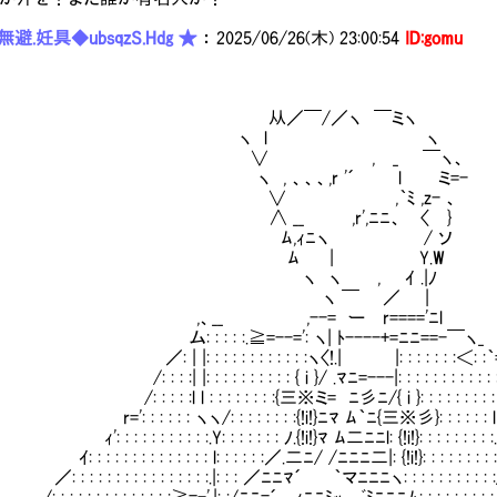
避.妊具◆ubsqzS.Hdg ★
：
2025/06/26(木) 23:00:54
ID:gomu
／￣/／ヽ ￣ミヽ
ヽ l ヽ
∨ , _ ￣ヽ、
 , 、、、,r '´ l ミ=-
 ,｀ﾐ ,z- 、 
 __ ,r',ﾆﾆ、 〈 }
,ｨﾆヽ / ソ 約束通り、
ﾑ | Y.W
 ヽ , ｲ .|ﾉ
ヽ ￣ ／ |
、__ ,--= ー r===='ﾆl
: : : :.≧=--=': ヽ| ﾄ----+=ﾆﾆ==-￣ヽ_
|: : : : : : : : : : : :ヽ〈!.| |: : : : : : :＜: :｀=-.
 :| |: : : : : : : : : : { i }/ .ﾏﾆ=---|: : : : : : : : : : : : : 
: : :l l : : : : : : : :{三※ミ= ﾆ彡ﾆ/{ i }: : : : : : : : : : : : 
 : : : : ヽヽ/: : : : : : : :{!i!}ﾆﾏ ﾑ｀ﾆ{三※彡}: : : : : : l : : : ／
 : : : : : : : :.Y: : : : : : : ﾉ.{!i!}ﾏ ﾑ二ﾆﾆl: {!i!}: : : : : : : : :.| : /: 
: : : : : : : : : : : l: : : : : :／.二ﾆ/ /ﾆﾆﾆ二|: {!i!}: : : : : : : : :|:/: : 
: : : : : : : : : : : : :.|: : : ／ﾆﾆﾏ´ ｀マﾆﾆﾆヽ: : : : : : : : : : :/: : : 