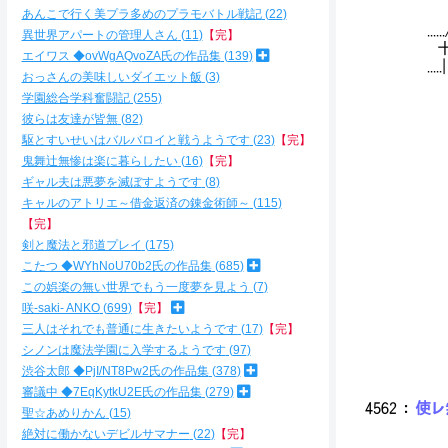
あんこで行く美プラ多めのプラモバトル戦記
22
..
異世界アパートの管理人さん
11
【完】
十
エイワス ◆ovWgAQvoZA氏の作品集
139
.
おっさんの美味しいダイエット飯
3
_
学園総合学科奮闘記
255
.:
彼らは友達が皆無
82
'.:
ｲ::
駆とすいせいはバルバロイと戦うようです
23
【完】
冫从
鬼舞辻無惨は楽に暮らしたい
16
【完】
. 
ギャル夫は悪夢を滅ぼすようです
8
. .
キャルのアトリエ～借金返済の錬金術師～
115
-=三
【完】
-=
剣と魔法と邪道プレイ
175
.ﾆ
.ﾆ
こたつ ◆WYhNoU70b2氏の作品集
685
ヽ.三
この娯楽の無い世界でもう一度夢を見よう
7
＼ﾆ三三三
咲-saki- ANKO
699
【完】
. f-t
三人はそれでも普通に生きたいようです
17
【完】
.. ヽ_,
シノンは魔法学園に入学するようです
97
... |l
渋谷太郎 ◆PjI/NT8Pw2氏の作品集
378
. {l!
審議中 ◆7EqKytkU2E氏の作品集
279
4562
：
使レ無
聖☆あめりかん
15
絶対に働かないデビルサマナー
22
【完】