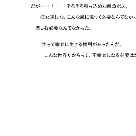
iヾヽ､: : : : : :i: : : : : } だが・・・・！！ そろそろ引っ込めお雑魚ボス。
: : : : : : : : : : : : : :} 彼女達はな、こんな風に傷つく必要なんてな
 : : : : : : : : i:.‐- _ 悲しむ必要なんてなかった。
.:.:.:..:.:.:.:.:.:.:.:.:.: 笑って幸せに生きる権利があったんだ。
.:.:.:.:.:.:.:.:.:.:.:.:.:. こんな世界だからって、不幸せになる
.:.:.:.:.: