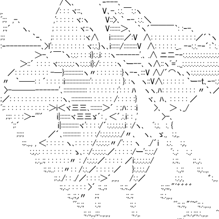
ﾞ;.;. /＼､ ､‐---､
.,. /: : : ヾ::､ V､-､:.:.￣:.:ヽ
 ,-､ ,': : : : : ヾ:ヽ V::>､｀ ‐-､:.:.＼
 ヽ､ ; : : : : : : ヾ::ヽ V:::::::＞､ ｀ヽ´￣￣￣｀: :‐-､
､ ;: : : : : : : : :ヾ∧ i:::::::::／:V ∧: : : : : : : : : : : :／´｀ヽ
------､>l': : : : : : : : : ヾ:.:.}ヽ､i::::::/:::::::::V ∧: : : : : :_.. -‐:.:.-‐´:｀:
､´￣｀ヽ:.:.: : : :i}:.:.i: : :ヽ------'.､ .∧ ニ二-‐:.:.:.:.:.:.:.:.:.:.:.:.:
´ : : : : ヾ:.:.:.:.:.:ヽ:.:.:.:i}:/: : : : :ヽ｀ー--､ ヽ∧::ヽﾞ='.._:.:.:.:.:.:.:.:..:.:.:.:.:
 : : : : : : : -─}:::::::::::::ヽ〃: : : : : : :}ヽ-‐､:::V ∧/´⌒ヽ､ヽ:.:.:.:.:.:.:.:.:.:.:
 ｀──: : ´: : : : :i:::::::::::::::::': : : : : : : : }
. 〉-───------'､:::::::::::::::: : : : : : : : ;': : : ﾊ ヽヽ.ﾊ: : : : : : : : : 〃｀､
: : : : : : : : : : : : : :ヽ､:::::::::::::: : : : : 
: : : : : : : : : :＞i＜ヾ三三､::::::::＞´ : ;ﾊ: : :ｉ >､ ＞ ､_/
: : : :＞‐'''´ i|:::::::ヾ三三ゞ´: , 
|::::::::::::ヾ': : : :/´:.:.:.:.:.:.i: :/ヽ､ ﾞ:.;. :. {
／´､:::::::::::: : : : :/:.:.:.:.:.:.:./〃､ ヽ､ ゞ., :.;,.
, , ＜: : : : : ヽ､: : : : :/:.:.:.:.:〃/': : : ヽ ./´i ;.:. :,;,
 : : : : : : : : ゝ､: :/:.:.:.:.:.／: : : : :/ー'::.:.:/ ﾞ:.,: :.,:
; : : : : : :〃 : /:.:.:.:／: : : : : ／i:.:.:.:.:.:/ ;.:;. ;:.,:.
..: : :〃: : /:.:.／: : : : :／ }:.:.:.:./ :.,:; :;,:..,.
./: : ./／: : : :＞´,.,., /:.:／ :.:,:, ゛:,.,
.,: : : : : >´ :;.,:; :;.:;.／ :;,:;;,"ﾞ゛゛゛゛ ﾞ
.,:;,;〃 ;:; :;.:; :;.:,,., :
;.:; :.:; :;.: ﾞﾞ:;.:;,"ﾞ~ﾞ:;.:.,.., :
;,.,:;:..,.,., :;.:,. ,.:;.:,;:;.:.,.,. ﾞﾞ:;:.