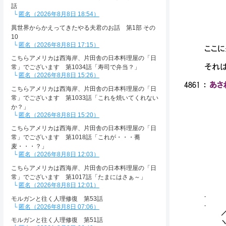
ﾞ:
話
:;
匿名（2026年8月8日 18:54）
異世界からかえってきたやる夫君のお話 第1部 その
10
匿名（2026年8月8日 17:15）
ここ
こちらアメリカは西海岸、片田舎の日本料理屋の「日
それは
常」でございます 第1034話「寿司で弁当？」
匿名（2026年8月8日 15:26）
4861
：
あさね
こちらアメリカは西海岸、片田舎の日本料理屋の「日
常」でございます 第1033話「これを焼いてくれない
か？」
匿名（2026年8月8日 15:20）
こちらアメリカは西海岸、片田舎の日本料理屋の「日
常」でございます 第1018話「これが・・・蕎
麦・・・？」
ヾ
匿名（2026年8月8日 12:03）
＿＿
-=
こちらアメリカは西海岸、片田舎の日本料理屋の「日
／ニ
常」でございます 第1017話「たまにはさぁ～」
__
匿名（2026年8月8日 12:01）
. 
モルガンと往く人理修復 第53話
. ﾉ
匿名（2026年8月8日 07:06）
／二ニニ
モルガンと往く人理修復 第51話
ヽﾆニニ