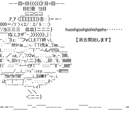
《《《《|lﾞ目=回――
,,,,､、 目E!亜 !ﾖ目
-､,,,＾'ヽ.,、 ＿⊆⊇⊆⊇Ⅱ_
____ｱ .ｱ_ｱ 〈[][][][][][]｝⑧ : :}＝＝-
> 000＝/ｿ >ヾｴ/ : ｴ/ Ii : : :〉
,,ア''･i'',,ﾟ（エエエエ）,!'￣~//ヨ三三三ⅱ皿皿｝二二二｝ huoshgoshgiohishgehs・・・・・・・
:,,!｀:''''ﾞ''ﾞﾞlな,ﾐ,,3ザ"-.,》》》》》》,,,|│
ｯｉゝ:｀｀:ﾞ^"'''￢ｰヽゝ,,,ﾞﾞ''←、: ''|ｌェ: ｀ﾞ'フｖ〈,l,,ll,ﾟl''l'終ヽl、 【消去開始します】
: :ﾞﾞllli,: : ｀ﾞ''｀卅l*:ie.,,,,:ヽ: 'iﾞﾞlﾞl先ｋ',,'{)m､＿
lill、: : : : :,ﾞ＿,,_: : ｀ﾞﾞl':"''┴んr!ﾘ!||ii,,,,,,,,,,
liil,，,／'ｭa,,'/',,ﾞ)ﾌ2ｖi,,,、: : :_.,,,､lｫ,,‐,ﾞ|lllll,,
:': ﾞﾍ,,卯rｿ,-ｯ/,二:》私: ､,,卯: :ﾞll、ﾞlllillllll
llﾞi′:::::::｀"┴┷lヲﾞlﾞﾞﾞ″:::::::::“'''llﾞﾞ‐',,llllll!°
,,,,,,,/,,,,..i,,,,::ｰｯ"::ｯxy｡,,,,,,,_,,,､-lll!!!!!!:
'ﾞﾞ!!llr!!lr!!lll!ﾞﾞ_,,,,,,,,,i,,,l|iilWｹ"┬､i､
ﾞﾞ'|ﾞﾞ“ﾞﾟﾞﾞ]'･'ﾟ”'、: : : : :_,,i!-'"
''"｀`ﾞ‐'--ヽィ'l'''｀｀
＼＼
｝
＝＝━＿＿＿￣―￣￣―‐―― ＿＿＿￣￣――― ＿＿＿ 