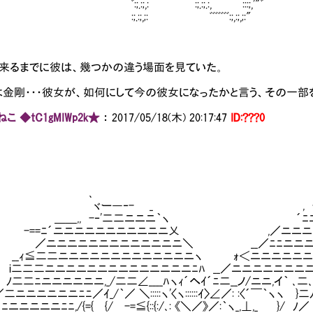
;.:;,: :;.:;.:, :::;,'"ﾞ
.:;,;: ﾞﾞﾞﾞﾞﾞﾞ:;,:;,;:"
に来るまでに彼は、幾つかの違う場面を見ていた。
金剛・・・彼女が、如何にして今の彼女になったかと言う、その一部
こ ◆tC1gMIWp2k★
：
2017/05/18(木) 20:17:47
ID:???0
､
ー―‐- _ , -========
,, -‐'二二ニニニ｀ヽ ´ﾆﾆﾆﾆﾆﾆﾆ‐
=ﾆ´ニニニニニニニニニニニ乂 ,／ニニニニニ
ニニニニニニニニニニニニ＼ __／ﾆﾆニニニニ
ｨ≦二二ニニニニニニニニニニニニニヽ ｫ＜ニニニニニニ
i二二二ニニニニニニニニニニニニニニﾆﾊ __／ニニニニニニニ
二二ﾆニニニニニニ,_/二二∠____ﾊヽｨ´へｲ´ﾆ二__ノ/ニニ,イ｀ ､
ニニニニﾆﾆ／ｲ_/｀／ ＼:::::ヽ'〈ヽ::::::ｲ〉∠／: :〈´￣｀ヽヽ
ニニニﾆﾆ,/{={ {/ -=≦{::{:/､: 《＼／》／:｀ヽ_,⊥,_ }/ 