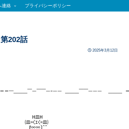
へ連絡
プライバシーポリシー
202話
2025年3月12日
＝＝━＿＿＿￣―￣￣―‐―― ＿＿＿￣￣――― ＿＿＿ 
H皿H
〈ｴ〈=皿}
l!∞∞〕＾＾