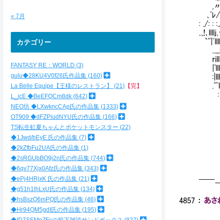
,〃
､'ﾚ
« 7月
: ./
..,!､l
`''|ﾞl
カテゴリー
..,,,l
rillllll
FANTASY RE：WORLD
3
|'lllll
gulu◆28KU4V0f26氏作品集
160
:|lllllll
.''ﾞl!!ll
La Belle Equipe【王様のレストラン】
21
【完】
: ﾞ'''ﾞﾞl
L_icE ◆BeEFQCm8dk
642
｀i､::::
NEO坊 ◆LXwkncCAp氏の作品集
1333
.|": : :
OT909 ◆dFZPiudNYU氏の作品集
166
.|、: : : 
TS転生虹夏ちゃんとポケットモンスター
22
.i′: : : 
◆1Jwd/bEyE.氏の作品集
7
.|､i､,,
`'￢'
◆2kZfbFu2UA氏の作品集
1
◆2sRGUbBO9j2n氏の作品集
744
◆6qv77Xjx0Afz氏の作品集
343
◆ePj4HRjxK 氏の作品集
21
￣￣
◆g51h1lhLxU氏の作品集
134
◆hsBszQ6mPQ氏の作品集
46
4857
：
あさね
◆Hr94QM5gdI氏の作品集
195