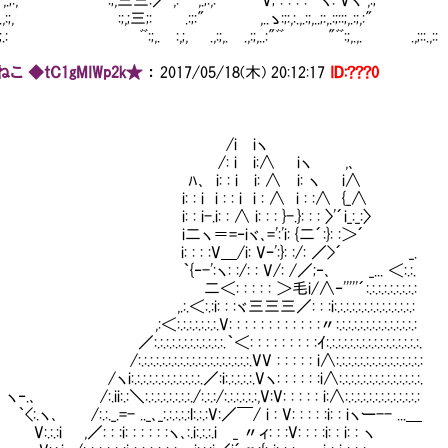
,.;:," :;,三三:／ ,:" ,.;:,:" V; : : : : ｀ヾ: Vヽ ,:;"
;. .,:;, :;,;三;: .:;:" ,..ゝ:;:,:.,.:;,..;:,.:;::;,.:;,:"
:;.: ﾞﾞ:;,. :,;, .,:;,. .,:;,..:"ﾞﾞ "ﾞﾞ:;,.,. .,;::.,::
こ ◆tC1gMIWp2k★
：
2017/05/18(木) 20:12:17
ID:???0
/i iヽ
: i i:∧ iヽ ,､
 i: : i i: ∧ i: ヽ i∧
: i i : : i i : ∧ i : :∧ {_∧
 i-.i: : ∧ i: : : }-.}: : : 〉'´i_:_:〉
ヽ＝=‐iヾ､=':'i: {二´:}: :＞´
 : : :V＿/i: Vｰ':}: :/: ／>´ _.
-':ヽ: :/: : V/: /／;‐､ _... ＜:.:.
 : : : : ＞毛i/∧‐'''''´:.:.:.:.:.:.:.:.:
＜:.:i: : :ヾ三三三／: : :i:.:.:.:.:.:.:.:.:.:.:.:.:.:
.:.:.:.:.:.V: : : : : : : : : : : :〃:.:.:.:.:.:.:.:.:.:.:.:.:.:
:.:.:.:.:.:.:.:.:.｀＜: : : : : : : : :ｲ:.:.:.:.:.:.:.:.:.:.:.:.:.:.:.:.
:.:.:.:.:.:.:.:.:.:.:.:.:.:.:.:.VV : : : : : i∧:.:.:.:.:.:.:.:.:.:.:.:.:.:.:
:.:.:.:.:.:.:.:.:.:.／:i:.:.:.:.:.Vヽ: : : : : :i∧:.:.:.:.:.:.:.:.:.:.:.:.:.:.
ii:.:＼:.:.:.:.:.:.:.:./:.:.:/:.:.:.:.:.:,V:V: : : : : i:∧:.:.:.:.:.:.:.:.:.:.:.:.:
 /:.:._.=- .._､_:.:.:.:.:l:.:.:V:／￣/ i : V: : : : :i: : iヽー-- ...＿
i ,／: : :i: : : : : :ヽ､:.i:.:.:.i _ 〃ィ: : :V: : : :i: : i: : ヽ