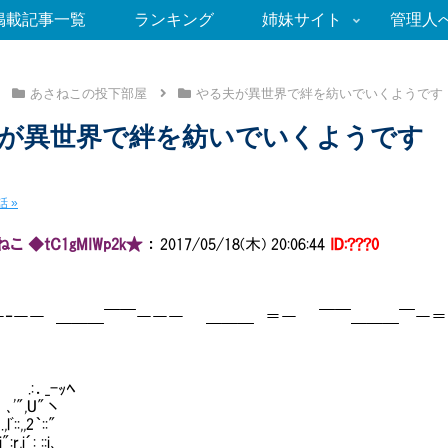
掲載記事一覧
ランキング
姉妹サイト
管理人
あさねこの投下部屋
やる夫が異世界で絆を紡いでいくようです
が異世界で絆を紡いでいくようです 第
 »
こ ◆tC1gMIWp2k★
：
2017/05/18(木) 20:06:44
ID:???0
―‐―― ＿＿＿￣￣――― ＿＿＿ ＝― ￣￣＿＿＿￣―＝
．_-ｯﾍ
､'",U"丶 
,lﾞ::,,2｀::" {皿=
,,i":r,i´: ::i､ 