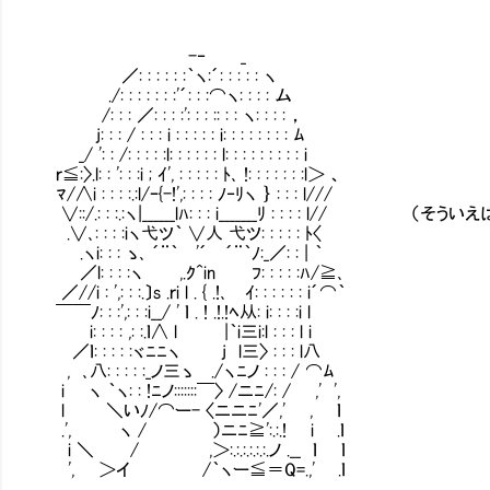
-‐ _
／: : : : : :｀ヽ:´: : : : : ヽ
./: : : : : : :'´: : :⌒ヽ: : : : ム
/: : : ／: : : :': : : :: : : ヽ: : : : ，
j: : : / : : : i : : : : : i: : : : : : : : ﾑ
_/ ': : /: : : : :l: : : : : : l: : : : : : : : : i
ｒ≦:〉.l: : ': : :i ; ｲ', : : : : : ﾄ､ !: : : : : : :l＞ 、
ﾏ/∧i : : : :.:l/ｰ{-!',: : : : ﾉ‐ﾘヽ ｝ : : : l///
∨::/.: : :.:ヽ|______lﾊ: : : i_______ﾘ : : : :
.∨､: : : :iヽ弋ツ｀ ∨人 弋ツ: : : : : ﾄ〈
.ヽi: : : ゝ､ ´¨｀ '´ ´¨｀ﾉ:_／: : | ｀
／l: : : :ヽ ,.ｸ^in ﾌ: : : : :ﾊ/≧､
／//i : ',: : :.〕s .ｒi l . { .!､ ｲ: : : : : : i´⌒｀
￣￣ﾉ: : :',: : :i__/ ' ｌ . ! .!.!ﾍ从: i: : : :i l
i: : : : ,: :.ｌ∧ l |｀i三i:l : : : l i
／ｌ: : : : :ヾﾆﾆヽ j l三〉 : : : l八
, ､八: : : : :_ノ三ゝ ./ヽﾆノ : : : / ⌒ﾑ
i ヽ ｀ヽ: : !ﾆノ:::::::￣〉 /ニﾆ/: / ,' ',
l ＼いﾉ/⌒ー- 〈ニニﾆ'／,' , ｌ
.', ヽ / ）ニﾆ≧':.:.! i .ｌ
i ＼ / ,＞:.:.:.:.:.:.ノ .__ ｌ ｌ
', ＞イ /｀ヽー≦＝Q=.,' .ｌ