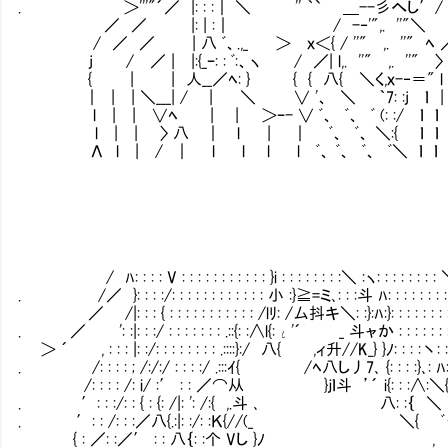
. ＞'''"´／ |: : :｜ ＼ '' ｀` ＿--彡へし′/ 
／ ／ |: | :｜ / -‐'",. ''"＼
/ ／ ／ | 八 ﾞ、.,_ ＞ ｘ＜{ / ''" ,. ''" ﾍ 
j / ／ | |:{_ｰ: : ﾞ:、ヽ / ／| l,. ''" ,. ''" 〉｜
{ | | 人__／ﾍ: } { { 八{ ＼く,ｘ-‐＝" l l
｜ | | ＼___| / | ＼ ∨ '、 ＼ ｀7: :j ｌ | 
l | | ∨ﾍ | | ＞ｰ- ∨ ﾞ、 ﾞ、 ﾞ (: :/ ｌ ｌ l
l | | 〉 八 ｜ l | ｜ ﾞ、 ﾞ、 ＼:{ ｌ ｌ l
Λ l | / ｜ l l l l ﾞ、 ﾞ、 ﾞ、 ﾞ＼ ｌ ｌ l
/ ﾊ: : : : V : : : : : : : : : : : }i : : : : : : : :＼ :ヽ: : : : : : : : ＼.
. /／ }: : : :/: : : : : : : : : : : : 小 :}≧=ミ､: : :斗 ﾊ: : : : : : : : 
／ /|: : : { : : : : : : : : : : : /lﾘ: /厶抖キ＼: :}:ﾊ:}: : : : : : : : 
. ／ ': :|: : :/ : : : : : : : .::{: :∧l{:ι'´ _ 斗ャか : : : : : : : :
＞ ´ , : : : |: :/: : : : : : : : .::::}:/ 八{ ,ィ升//K_} }ﾉ: : : :丶: : :
. /: : : : ; /:/:/ : : : :/ .:::ｲ{ /ﾍ八し丿7､ {: : : :}､: ﾊ: :
/: : : : /: i/ :′ : : ／⌒从 }ｊｌ斗 ’´ i{: : :∧:＼{ : 
. ′: : :/: : { : {: /|: ': /:{ ,.斗 ､ 八: :｛ ＼ ＼: 
. ′: : /: : :／八{.:|: :/: :Ｋ{//(_ ＼
{ : ／: :／′ : : 八｛: :个 Vし }ﾉ , ｊ}