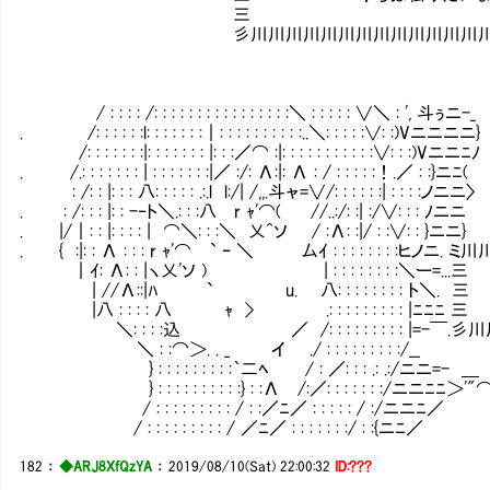
三
彡川川川川川川川川川川川川川川川川川川
/ : : : : /: : : : : : : : : : : : : : : :＼ : : : : : ∨＼ : ', 斗ぅニ-_
. /: : : : : :l: : : : : : :｜: : : : : : : : : :..＼: : : : :∨: :)Vニニニニ}
/: : : : : : :|: : : : : : : |: : :／⌒ :|: : : : : : : : : : :∨: : :)Vニニﾆﾉ
. /.: : : : : : : | : : : : : : :|／ :/: Λ:|: Λ : / : : : : :！.／ : :}ニﾆ(
: /: : |: : : 八: : : : : .:.l l:/| /,,.斗ャ=∨/: : : : : :| : : : :ノニニ〉
. : /: : : |: : -‐ト＼.: : :八 r ｬ'⌒( //..:/: :| :/∨
. |/｜: : |: : : : | ⌒＼: : :＼ 乂^ソ / :Λ: :|/ : :∨: : }ニニ}
. { :|: : Λ : : : r ｬ'⌒ ` ｰ ＼ 厶ｲ : : : : 
｜ｲ: Λ: : |ヽ乂'ソ ) | : 
| //Λ::|ﾊ ` u. 八: : : : : : : :
|八 : : : : 八 ｬ > .: : 
＼: : : :込 ／ /: : : : : : : : : |=
＼ : :⌒＞. . _ イ ./ : : : : : : : : :/__
} : : : : : : : : :｀二ﾍ / : ／: : : .: .:/ニニ=- ＿
} : : : : : : : : : :} : :Λ /:／: : : : : : :/ニニﾆﾆ＞'"
/ : : : : : : : : : / : :／ﾆ／ : : : : : / :/ニニ
/ : : : : : : : : : / ／ﾆ／ : : : : : : :/ : :{ニ
182
：
◆ARJ8XfQzYA
：
2019/08/10(Sat) 22:00:32
ID:???