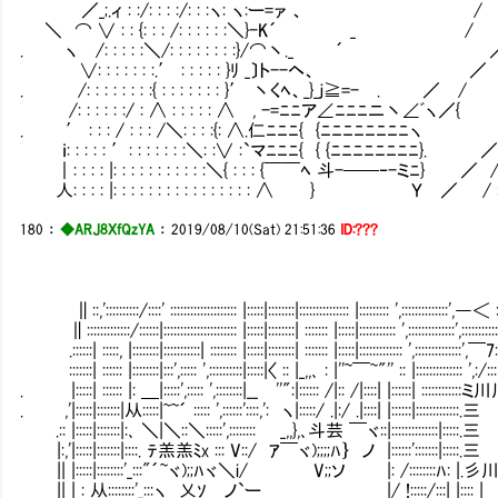
／_;.ィ : :/: : : :/: : :ヽ: ヽ:ー=ァ 、 
＼ ⌒ ∨ : : {: : : /: : : : : :＼}-K´ _ / ／ﾍ
. ヽ /: : : : :＼/: : : : : : : :}/⌒
∨: : : : : : :.′ : : : : : }ﾘ _〕ト--ヘ、 
. /: : : : : : : :{ : : : : : : : }′ 丶
/: : : : : :/ : ∧ : : : : : ∧ , -=ﾆﾆア∠ﾆﾆﾆニ丶∠ﾞヽ
. ′ : : : / : : : /＼: : : :{: ∧.仁ﾆﾆﾆ{ {ﾆﾆﾆﾆﾆﾆﾆﾆヽ 
ｉ: : : : : ′: : : : : : :＼: :∨ :`マﾆﾆﾆ{ { {ﾆﾆﾆﾆﾆﾆﾆﾆ}. ／, :‘
｜: : : : |: : : : : : : : : : :＼{ : : : {￣￣ﾍ 斗-──‐-ミﾆ} ／ /: :
人: : : : |: : : : : : : : : : : : : : : : ∧ } Ｙ ／ / : : 
180
：
◆ARJ8XfQzYA
：
2019/08/10(Sat) 21:51:36
ID:???
∥::,'::::::::::/::::' :::::::::::::::::::: |:::::|::::::::|::::::::::::::: |::::::::: ',::::::::::::::',―＜ 
∥:::::::::::::/::::::|:::::::::::::::::::::: |:::::|::::::::| ::::::: |:::::|::::::::::: ',::::::::::::::',::::::::::
.::::::| :::::, |::::::::|:::::::::::| :::::::: |:::::|::::::::| ::::::: |:::::|::::::::::::: ',::::::::::::::',￣7
:::::::| :::::: |::::::::|:::',::::: ',::::::::::|:::::|〈 :: |_,,､ : |''~￣~"'' :: |:::::::::::::: ',:/:::
. |:::::| :::::: |: ＿|:::::',::::: ',::::::::|__ ''":|:::::: /|:: /|:
. ,'|:::::|:::::::|从:::::|~~´ ::::: ',::::::'::::,': ヽ|::::
.:: |:::::|:::::::|:､ ＼|＼::＼:::::',:::::::: _,,},､斗芸 ￣ヾ:
|:,'|:::::|:::::::|::::. ﾃ羔羔ﾐx ::: V::/ ｱ￣ヾ);;
|| |:::::|::::::::'_:::"´~ヾ);;ﾊヾ＼i/ V;;ソ |: /::
|| | : 从::::::::'_:::ヽ 乂ｿ ノ`ー |/ !:::::/:::| |:::: |