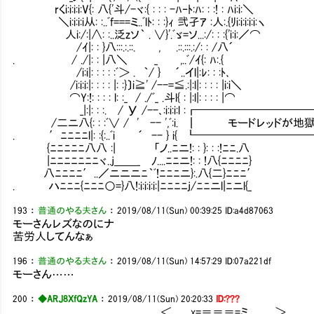
rくi:i:i:i:V{: 八{'斗/-ヾ:{ : : : -ﾊ‐ﾄ:ﾊ: : :! :
＼i:i:i:i从: :..ﾞf===ミ..ﾞlﾄ: : :}ｨ 弐孑ｱ :人:.{ﾘi:i:i:i:i:ヽ
人i:/:|∧: :..泛zソ｀ . ∨}'.ﾞゞ=ソ...:/: : :{'i:i:／⌒
/ｲ|: : }八:::.:.::. , .::.:::.:/: : /八´
. / ./|: : |八＼ _ ,..ﾞ/ｲ{: ﾊ:.{
/i:i|: : : : :ﾞ＞ . ｀/ } ´..イl|:ﾚ: : :ﾄ､
/i:i:i:|: : : : |: :}〕i≧' /--=≦.:|:l|: : : : |i:i＼
⌒Y:!: : : : l: :_ / ./ﾞ_ .斗l{ : |:l|: : : : |⌒
_|:|: : :. / У /--､:i:i:i:l :┏━━━━
/二ニ八{: : :ﾞ∨ / ' -- ',ﾞ:i. ┃ モード
. ′ﾆﾆﾆﾆl|: :{:..ﾞi ´ -- } i{ ┗━━━━
{ﾆﾆﾆﾆﾆ八八 :| 「ノ..ﾆニ!: : }: : :!ﾆﾆ.八
|ﾆﾆﾆﾆﾆﾆﾆヾ..j＿＿_ ﾉ....ﾆﾆニ!: : !八{ﾆﾆﾆﾆ}
八ﾆﾆﾆﾆ′..／ニニニﾆ｀ﾞ!ﾆﾆﾆニ}:.八{二}ﾆﾆﾆ′
. ハﾆﾆﾆ{ﾆﾆﾆ○=}八!:i:i:i:i:|ﾆﾆﾆﾆj/ﾆﾆニl|ﾆニl{_
193
：
普通のやる夫さん
：
2019/08/11(Sun) 00:39:25
ID:a4d87063
モーさんレズなのにナ
苦労人してんなぁ
196
：
普通のやる夫さん
：
2019/08/11(Sun) 14:57:29
ID:07a221df
モーさん……
200
：
◆ARJ8XfQzYA
：
2019/08/11(Sun) 20:20:33
ID:???
.. ,_ ＜ x=＝＝＝=