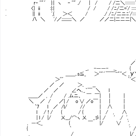
r‐ ''"´ |:| ヽ ｰ ''" ./ | / / /二＼::::::::
. 〈| ii :|:| / / / /ﾆ/二='/ ::::::::: 
. || ii ',{ ＞＜ / ./ /ﾆ/二ニﾆ'/:::::::＼
八 ＼ '/／;;;;;;;;;;;＼ ／ ／／二|二二二|＼:::::::::＼:::::::::::::
_ ＞
／ { ／ 
_,. -――- .,_ { ∨
＿＿｡s≦_ ＞''"´￣￣~"''＜ _У＼
＞''´ ｀'＜‐-ミ::
／ ／ ＞､ __ ｰ､＼:::::
／ ／ ∠へ､_｀￣ ＼ l ＼
＿＿／ , / / .厶ニ、 ￣ ￣| | 
＼ ／ / ／| / o ∨ ／o￣ | | |
`7 l ／ /l/ // | ∧ | 
l / ! / { / { | / , ∧ .
| l / |/ 乂__,/⌒ヽ 乂 _彡| ./ ' ./ 
, ―＜_ { ￣ |/ 
{ ｀ ' /.三 嘘
, / |/ 