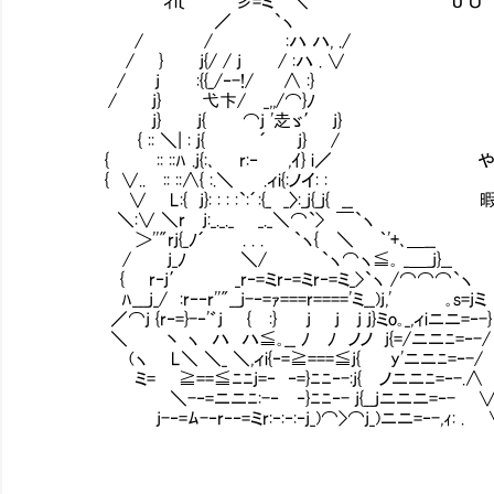
ィi〔 彡=ミ ＼ U Ｕ ｀ﾌ_厂
／ `ヽ ||ｉ.ｉ.i i i 
/ / :ハ ハ, ./ ||ｉ.ｉ.i i i
/ } j{/ / j / :ハ . ∨ ||ｉ.ｉ.i i
/ j :{{_/‐-!/ ∧ :} ||ｉ.ｉ.i i
/ j} 弋卞/ _,,/⌒}ﾉ ||ｉ.ｉ.i i 
j} j{ ⌒j '赱ゞ′ j} ||ｉ.ｉ.i i 
{ :: ＼| : j{ ´ j} /
{ Ⅵ:: ::ﾊ .j{:､ r:‐ ,ｲ} i／ や
{ ∨..Ⅵ:: ::∧{ :.＼ .ィi{:ノイ: :
∨ ⅥL:{ j}: : : :`:´:{_ _〉:_j{_j{ __ 
＼:∨ ＼rⅥj:_._._ _._＼⌒`> ￣`ヽ
＞''"rj{_ﾉ´ . . . `ヽ{ ＼ ｀'+､＿__
/ j_ﾉ ＼/ `ヽ⌒ヽ≦｡ _＿_j}__
{ r‐j′ _r‐=ミr‐=ミr‐=ミ_>`ヽ /⌒⌒⌒`ヽ
ﾊ___j_/ :r‐‐r''"__j-‐=ｧ===r===='ミ__)j,' ｡s=jミ
／⌒j {r‐=}-‐'゛j { :} j j j j}ミo｡_,ィiニニ=‐-}
＼ Ⅵ丶 ヽ ハ ハ≦｡__ ﾉ ﾉ ノノ j{=/ニニﾆ=‐-/
(ヽ ⅥL＼ ＼_ ＼,ィi{‐=≧===≦j{ y'ニニﾆ=‐-/
ミ= Ⅵ≧==≦ﾆﾆj=‐ ‐=}ﾆﾆ‐-:j{ ノニニﾆ=‐-.∧ 
Ⅵ＼-‐=ニニﾆ:-‐ ‐}ﾆﾆ‐- j{__jニニニ=‐- ∨
j-‐=ﾑ-‐r‐‐=ミr:‐:‐:‐j_)⌒>⌒j_)ニニ=‐-,ｨ: . 