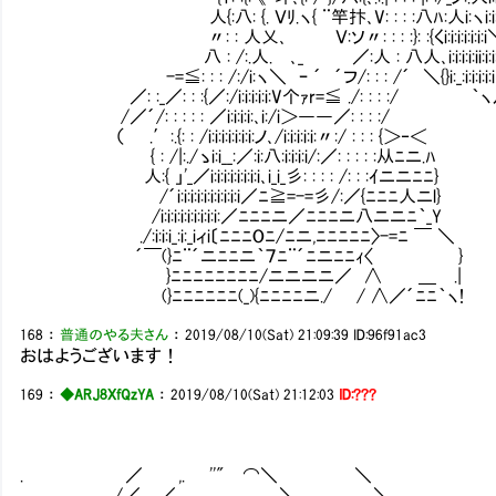
人{:八: {. Ｖﾘ.ヽ{ ¨竿抃､V: : : :八ﾊ:人i:ヽi:i:i:
〃: : 人乂､ Ｖ:ソ〃: : : :}: :{くi:i:i:i:i:i:i＼
八 : /:.人. ､_ ／:人 : 八人､i:i:i:i:ii:i:i:
-=≦: : : /:/i:ヽ＼ ｰ ´ ´フ/: : : /´ ＼{}i:_:i:i:i:i:i
／: :_／: : :{／:/i:i:i:i:i:V个ｧr=≦ ./:
/／´/: : : : : ／i:i:i:i:､i:/i＞――／: : : :/
（ .′:.{: : /i:i:i:i:i:i:i:ノ､/i:i:i:i:i:〃:/ : : : {＞‐＜
{ : /|:./ゝi:i__:／:i:八:i:i:i:i/:／: : : : :从ﾆニ.ﾊ
人:{ 」'_／i:i:i:i:i:i:i:i､i_i_彡: : : : /: : :ｲニニﾆﾆ}
/´i:i:i:i:i:i:i:i:i:i／ﾆ≧=-=彡/:／{ﾆﾆﾆ人ニl}
/i:i:i:i:i:i:i:i:i:／ﾆﾆﾆニ／ﾆﾆﾆニ八ニニﾆ｀_Y
./:i:i:i_:i:_iィi〔ﾆﾆﾆOﾆ/ﾆニ,ﾆﾆﾆﾆﾆ〉-=ﾆ ￣ ＼
´￣(}ﾆ¨´ニﾆﾆニ｀７ﾆ¨´ﾆニﾆﾆｨ〈 }
}ﾆﾆﾆﾆﾆﾆﾆﾆ/ニニニニ／ ∧ ＿ .|
(}ﾆﾆﾆﾆﾆﾆ(_){ﾆﾆﾆﾆニ./ / ∧／´ﾆﾆ｀ヽ!
168
：
普通のやる夫さん
：
2019/08/10(Sat) 21:09:39
ID:96f91ac3
おはようございます！
169
：
◆ARJ8XfQzYA
：
2019/08/10(Sat) 21:12:03
ID:???
. ／ ,. ''" ⌒＼ ＼
. /／ ／ ＼ ＼