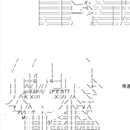
|::::::::::::::::::::::: |::::::::::＼__,,,,､イヽ ,'::::: ,'::::::::::::::::::::|:::|::::
|::::::::::::::::::::::: |::::::::::| _.-=|＼,'::::: ,'::::::::::::|::::::: |:::; ::
|::::::::::::::::::::::: |::::::::-====- _ﾆ= ::: ,'::::::::::::::|::::::: | ::::::
|::: ',::::::::::::::::::|:::::::/, |::::,'::::::::::::::::|::::::: |/:::::
|::::: ',::::::::::::::::|:::::::: /, /|::,'::::::::::::::::::| :::: / ::::::
/ / ＼
. / / |
/ | |
｜ /| ｜ | |
| |-‐|-ミ| j 斗―-| | |＼
｜ | |八|/ ｜// / _____| | ｜ ､ ＼ト- ＼
｜ | _jjｧ示ミド/|/ jアで'方T7 | ＼＿ ＼
ﾉ 八火 乂;;ｿ) 乂;;ソﾉ ﾉ人 ＼_￣
__／ / ＼__ /／ :| ＼ー ┬‐ ､__
⌒ｱ ｜ /八 丶 ／ |: :|＼{⌒V 
. ⌒ア|/|: : :个 . . r ､-‐ ' ィ|: :|: :
. И:: : :|: : |: | | _. ＜ニ|: :|: :|＼ ＿＼
| : : :|二|: | |う｢二二 ノ|: :|: :|ニ}ニニニ＼
| : : :|二|: | | {二ニﾆﾆ|: :|: :|ﾆﾉニニニﾆﾆ