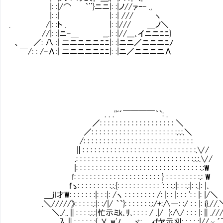
|: :|/⌒ ｀¨}ニニ|: :|ノ//ァｰ- .,
|: :| |: :| /// ヽ
. /|: :ト . |: :|/// ＿ノ＼
//|: :|ニ-＿ __.|: :|//___､イニニﾆﾆ}
、 ／: 八 :| 二ニニニニﾆﾆ|: :|ニニ／ニニニﾆﾉ
￣/: : /-Λ:| 二ニニニニﾆﾆ|: :|ニ／ニニニニΛ
. . .''ﾞ´￣￣￣￣｀`: .
／: : : : : : : : : : : : : : : : : : : ＼
／: : : : : : : : : : : : : : : : : : : : : :.:.:.＼
/: : : : : : : : : : : : : : : : : : : : : : : : : : : :
∥: : : : : : : : : : : : : : : : : : : : : : : : : : : : :.∨/
.: : : : : : : : : : : : : : : : : : : : : : : : : : : : : :.:.:.∨/
|: : : : : : : : : : : : : : : : : : : : : : : : : : : : : : : :.:W
f: : : : : : : : : : : : : : : : : : : : : : } : : : : : : : : :.: W
fゝ: : : : : : : : :.:.{: : : : : : : : : : : ': : :.:|: : :.:|: :.|: |､
＿jI才W: : : : : : :|: : :|: /ヽ : : : : : : : : /: |: : |: : : ': : |: |/＼
.＼/////》: : : : :.:|: :/|/ ｀`}: : : : : : :.:/+:∧―:
＼./..∥: : : :.:.:|忙示ミk､ﾘ､: : : : / .|/ }:∧/ : : : |:∥./
入∥: : : : : :{ 乂 w'ﾉ ヾ:Ⅵ,ｨfヤ示刈: : :