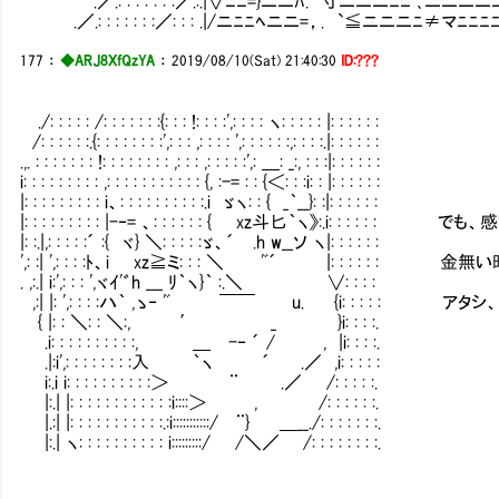
.／.: : : : : : :／.:.|∨ﾆﾆ=}ニニﾊ. 寸ニニニﾆ
.／.: : : : : : :／: : : .|/ニﾆﾆﾍニニ=，. `≦
177
：
◆ARJ8XfQzYA
：
2019/08/10(Sat) 21:40:30
ID:???
./: : : : : /: : : : : : :{: : : !: : : :',: : : : ヽ: : : : : |: : : : : :
/: : : : : :.{: : : : : : : :',: : : ,: : : : ',: : : : : :,: : : :.|: : : : : :
.,. : : : : : : : !: : : : : : : : ,: : : ,: : : : :',: ＿: _:, : : :|: : : : : :
i: : : : : : : : : ,: : : : : : : : : : : {, :-= : : {＜: : :i: : |: : : : : :
|: : : : : : : : : i、: : : : : : : : : :.i ゞヽ: : { _｀__}: :|: : : : : :
|: : : : : : : : : |-‐= 、: : : : : : { xz斗匕｀ヽ》:.i: : : :
|: :.|,: : : : :´ :{ ヾ} ＼: : : : :ゞ、´ .h w__ソ ヽ|: : : : : :
',: :| ',: : : :ﾄ、i xz≧ミ: : : ＼ 'ﾞ´ |: : : : : 
. ,:.| i:',: : : ',ヾｲ'゛h ___ ﾘ｀ヽ}｀ :.＼ ∨: : : :
,:| |: ',: : : :ハ｀ ,ゝ‐ 'ﾞ ￣￣ u. {i: : : :
{ |: : ＼: : ＼:, ′ _ }i: : : :.
.i: : : : : : : : : :, ＿ -‐ ´ / , |i: : : :.
.|:i',: : : : : : : :入 ｀ヽ ´ .／ ,i: : : : :
i:.i i: : : : : : : : : :＞ ¨ .／ /: : : : :.
|:.| |: : : : : : : : : : : :i::::＞ , /: : : : : :.
|.:| |: : : : : : : : : : :.:i:::::::::::/ ¨} ＿__./: : : : : : :.
|:.| ヽ: : : : : : : : : : i:::::::::/ /＼／ /: : : : : : : :.