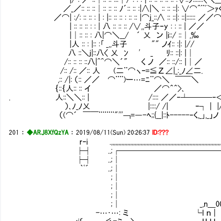
／_／:: :: ::│:: :: :: ﾉ´:: :: :|∧|＼ :: :: ::|: ∨⌒^¨ﾞ＞
／⌒| :/: :: :: : | : |:: :: :: : :: :: |⌒j_::∧ :: ::|: ::|:::::: ／
| :: :: :: : : | 八 :: :: :: /∨,,斗子ｰy : : :: | ／／
|│:: :: : 八|⌒＼__/ ´ 乂 ン |i::/ ::│,‰
|人 :: : |:: :｢ _,,斗子 "" ノｲ:: :|: |/
八 ::＼j|::八〈 乂 ﾝ ' _ ﾘ:: ::|: |│
/:: :: :: ::八|^^⌒＼´" く ノ ／:: ::/:: 
/:: /:: ／:: 人 (二¨⌒ヽｰ=≦Ζ∠|_:_ﾉ∠
,:: /|: （:: ／／ ⌒¨¨)ー…=ﾆ¨⌒＼ ￣
｛::｛人:: :: イ ／⌒＾＾>
. 人::＼＼:: | /:::: ／／‐┴───‐
）､ﾉ_ﾉ乂 |::::/ /| ｰ┐ | |/
（(⌒´ ￣￣¨¨¨¨"'''￢=―-ﾍ;;{__|::ﾄ-----‐く,_｣,_」ノ
201
：
◆ARJ8XfQzYA
：
2019/08/11(Sun) 20:26:37
ID:???
r‐i .,,,,,,,,,,,,,,,,,,,,,,,,,,,,,,,,,,,,,,,,,,,,,,,,,,,,,,,,,,,,,,,,,,,,,,,,,
├┤ ..;┌─────────────‐‐Y 
├┤ ..;│ | ／ i i 
｀ﾟ´ ..;│ ||ｉ.ｉ.i i i
;│ ||ｉ.ｉ.i i i |
;│ ||ｉ.ｉ.i i i |
;│ ||ｉ.ｉ.i i i |
;│ _,n＿00. ||ｉ.ｉ.i i i
-…･…: ミ └l ｎ | ,⊆.己 _,n