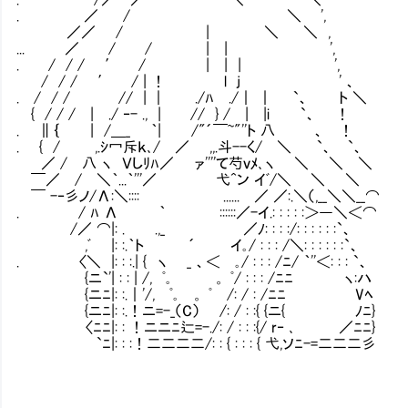
. ／ / ＼ ',
／／ / | ＼ ＼ ,
... ／ / / | | ',
. / / / ′ / | | | ',
/ / / ′ / | ！ l j ' 、
. / / / // | ｜ ./ﾊ ./｜ ｜ `、 ト ＼
{ / / / | ./ ‐- ., | // } / | |i `、 ！
. ∥｛ | /＿_ ｀| /"´￣~"''ト 八 、 
. { / ,.ｼ冖斥ｋ､/ ／ ,,.斗--く/ ＼ `、 `、
／ / 八 ヽ Ｖしﾘﾊ／ ァ''''て芍ｖﾒ､ヽ ＼ ＼ 
￣／ / ＼｀...｀'''／ 弋^ン イﾞ/＼ ＼ ＼
￣ -‐彡ノ/Λ:＼:::: ...... ／ ／:.＼（,__＼＼
. / ﾊ Λ ｀ ::::::／-イ.: : : : :＞―＼＜⌒
/／ ⌒|: . .,_ ／ﾉ: : : :/: : : : : :`、
,ﾞ |: :.｀ト ´ イ｡/ : : : /＼: : : : : :`、
. 〈＼ |: : :.| { ヽ _ 、＜ ｡/ : : : /ﾆ/ ｀''＜: : : `、
{ニ`'| : : | /, ﾟ｡ 。 ﾟ/ : : : /ﾆﾆ ヽ:ハ
{ニﾆ|: :.｜'/, ﾟ｡ 。 ﾟ /: / : /ﾆﾆ Vﾍ
{ニﾆ|: :.！ニ=-_（C） /: / : :{ {ニ{ ﾉﾆ}
〈ﾆﾆ|: : ！ニニﾆ辷=-./: / : : :{/ r‐ ､ ／ﾆﾆ}
`ﾆ|: : :！二二二二/: : { : : : { 弋,ソﾆ-=二二二彡