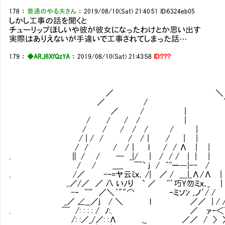
178
：
普通のやる夫さん
：
2019/08/10(Sat) 21:40:51
ID:6324eb05
しかし工事の話を聞くと
チューリップほしいや彼が彼女になったわけとか思い出す
実際はありえないが手違いで工事されてしまった話…
179
：
◆ARJ8XfQzYA
：
2019/08/10(Sat) 21:43:58
ID:???
／ ＼
／ / `
／ / |
/ / / / |
/ / / / / / |
/ | / / / /｜ / | |
/ / / /｜ l / / Λ | | |
. ∥ / / -- _|/ | / / / | | | |
/ / ＿_ ￣` j / ^''ー―|-- /
. /／ -‐=ヤ云ﾐｘ､ /| ／ / ＿|_Λ/Λ 
,.／/／ ／ 八 いﾉり ` ／ ''´巧Y勿ミｘ､
-‐ '''" ／＼｀""⌒ ｰミソﾝ ,.ノ´/ / 〉 
_／ ∠__／j / ＼ l ／／ | / /＼ 
. ￣ /: : : : / ﾉ:. ／ ァ‐＜＼
/: :／_/／: :Λ .,_ ／／ / 〉 