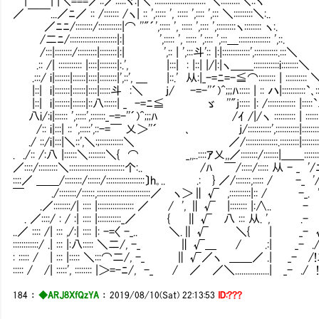
| | |＼===／::／:::::ヾ:|＼ :::::::::::::::::::::::: ＼:::::::::＼::ヽ
／ ￣￣...／ﾆ／ :: /::::::: /ヽ| :: ',::::: ', ::::: ',:::: ',::: ＼:::::::::＼:..
／ﾆﾆ/::::::::/:::::::::::|⌒ ''"´',::::: ', ::::: ',:::: ',:::::::::ヽ:::::::: ヽ:.
/二ﾆ/::::::::::::::::::::::|:| ',::::: ', ::::: ',:::: '
/:::|::::::::/:::::::::|::::::::|:| ',:: | ',:::斗':: |:|:::::::::::::',:::::::::::.:::＼
.:: /| ::::::::::: |::::|::::::::|:.', |:::| : |::| |/|:|
.:::/ i|:::::::|::::::|::::|::::::::|',::', ＿ |::.' 从:|_-=ﾆ=-≦⌒:::::::: | :::::::::: 
|::| i|:::::::|::::::|::::|:::::斗 :＼ j/ -=-''´)^;;;ﾊ::::: | :: ハ|:
|::| i|:::::::|::::::|::八::::::| _ -=ﾆ≦ ゞ ''"j::::: |: /::::::::::::: |:::::`
八i/:i|:::::: ',:::::',:::::::_-=-''´)^;;;ﾊ /ｲ /|/ヽ :::::::::: | :::::: 
/:: i|:::| :: ',:::::',::-=￣ 乂＞''´ ､ j/:::::::::::',:::::::::::|::::::::::::'
./ ::/i|:::|＼::',＼:;:::::::::::＼ ／/:::::::::::::::.:::::::::|:::::::::::::
. ./:: /:八 |::::::＼::::::::＼{ ⌒ _,,..::::ｱ乂,,／::::::::/:::::::|＿＿:::::::::::
／::::/:::::::::＼::::::::::::::::::::::::::个:.. /ﾊ ￣/:::::/::::: 从 - _ '/
::::／ ＿＿/::::::::/::::::/::::::::::::::::::〕h｡.. .: } ／/:::::::,::::: / -
￣ ./::::::::/::::::,:::::::::::::::::::::::::／ ヽ＞∥ √ ,::::::::::|:: / -
.／::::::::/| :::: |::::::::::::::::: ／ / ', ∥ √ |:::::::: |:∧..
. ／::::/ : / :| :::: |:::::::::::_／ { ∥ √ 八 ::: 从. ', .
..／ :::: /| ::: ,/:| :::: |: -=〈 -_.. ＼.∥ √ ＼{ | _
::::::::::::/ .| ::: |:八::::: ＼二/, -_ ∥ √＿ / .:| _-
: ::::: / | ::: |::::: ＼:::⌒二/, -_ ∥ √／ヽ ＿＿／ .| _- 
::::: / /| :::::', :::::::: |＞=-ﾆ/, -_ / ／ ／＼................| _- 
184
：
◆ARJ8XfQzYA
：
2019/08/10(Sat) 22:13:53
ID:???