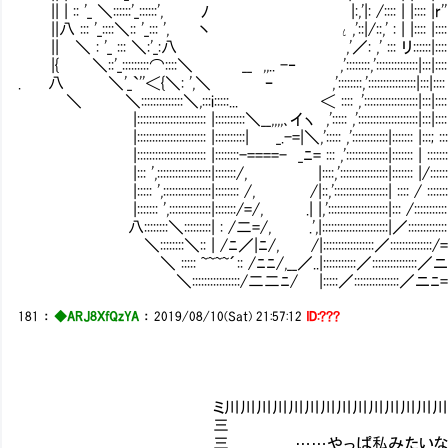
|| | :: '_ ＼::::::'_::::::', ﾉ |:,'|: /:::: | |:::: |r''
||八 ::: '_::::＼:: '_::: ', 丶 ι,'::|/::,' : | |:::: |::::
|| ＼ : '_ ::: ＼:'_:八 ,'／: ,' ::: リ::::::|::::
|{ ＼::'_:::::::::⌒::::＼ __ ,,.. -‐ ,'::::::::,'::::::::::::::|:::|::::
. 八 ＼'_`''＜{＼: ',＼ ｰ ,'::::::::,'::::::::::::::::|:::|::::
＼ ＼::::::::::::::＼,:::i:::::... ＜ :::: ,'::::::
|::::::::::::::::::::::: |::::::::::＼__,,,
|::::::::::::::::::::::: |::::::::::| _.-=|＼,':::::
|::::::::::::::::::::::: |::::::::-====- 
|::: ',::::::::::::::::::|:::::::/, |::::,':::::::
|::::: ',::::::::::::::::|:::::::: /, /|::,'::::::::::::::::::| :::: / ::::::
|::::::: ',::::::::::::::|:::::::/=/, .| |,'::::::::::::::::::::|::: /:::::::::::
八::::::::＼:::::::::| : /二=/, .',|::::::::::::::::::::::|／:::::::::::::
＼::::::::＼:: | /ﾆ／|ﾆ/, /|:::::::::::::::::／::::::::::::::/
＼ ::::: ~~~~´:: /ﾆﾆ/,__／..|:::::::::::／:::::::::::::::／
＼::::::::::::::::/二二ﾆ/ |:::::／:::::::::::::::／ニﾆ
181
：
◆ARJ8XfQzYA
：
2019/08/10(Sat) 21:57:12
ID:???
ミ川川川川川川川川川川川川川川川川川川
三
三 ……やっぱ私みたいなのは将