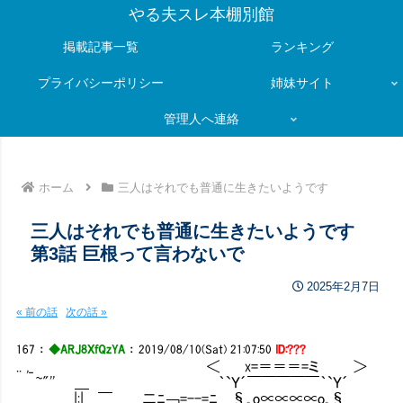
やる夫スレ本棚別館
掲載記事一覧
ランキング
プライバシーポリシー
姉妹サイト
管理人へ連絡
ホーム
三人はそれでも普通に生きたいようです
三人はそれでも普通に生きたいようです
第3話 巨根って言わないで
2025年2月7日
« 前の話
次の話 »
167
：
◆ARJ8XfQzYA
：
2019/08/10(Sat) 21:07:50
ID:???
.. ,_ ＜ x=＝＝＝=
~"'' ＿ ｀`Ｙ´￣￣￣￣￣｀
|:| ￣ 二ﾆ￢=--=ﾆ §｡o∝∝∝∝o｡§ ／ _､ 