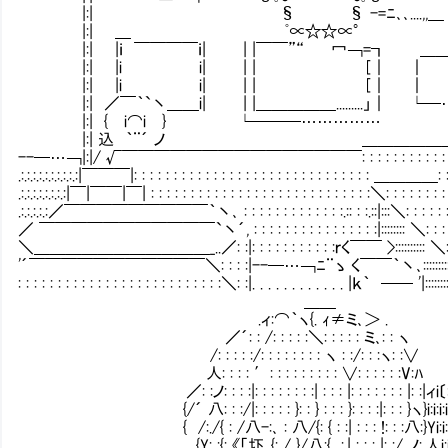
|:| § § -=ﾆ､､....,,＿ ／ _､ '~: : :
|:| ＿ ﾟ∝☆☆∝° ￣ ¨ﾆ=- イ _, ‐T::|:: : : :
|:| |ｉ ￣￣￣￣ｉ| | |￣￣”“ 冖￢=┓ ＿＿ _」＞''~:.::ノ|:::|: 
|:| |i i| | | [｜ ｜ ￣| |::| : : : :.:| |:::|
|:| |i i| | | [｜ ｜ | |::|- ￢ ￣:|:::|'' ”: :
|:| ／￣｀`丶＿＿i| | |＿＿＿＿＿.........」｜ └─…… |::|: : :.::.:
|:| { i⌒i } └───…………… |::|==＝＝Ｉ|:::|
|:| 込 ｀¨´ ノ ＿＿＿＿＿＿＿＿___|::|::::: 八八|:::|:::::
--─…￢|:|/ √￣￣￣￣￣￣￣￣￣￣￣￣￣￣￣: : : : : : : : : : : : : : : : :.:.:|┴
.:.:.:.:.:.:.:.:.:.:|￣￣￣|: : : : : : : : : : : : : : : : : : : : : : : : : : : : : : ＿＿
.:.:.:.:.:.:.:.:|￣|￣￣|￣| : : : : : : : : : : : : : : : : : : : : : : : : : : : :＼: : : : : : 
.:.:.:.:.:／￣￣￣￣￣￣￣￣￣｀丶､ : : : : : : : : : : : : :.:: : :.::|:::＼: : : : : : : : : ｀
／ ￣￣￣￣￣￣￣￣￣￣￣`丶´, : : : : : : : : : : : : : : : :|:::::::: ＼: : : : : : : : : : ｀ヽ､
＼＿＿＿＿＿＿＿＿＿＿＿_..／: :|: : : : : : : : : : :ｒく￣￣ >:::::::::: ＼: : : : : : : 
'´￣￣￣￣￣￣￣￣￣￣￣＼: : : :|--─…￢ﾆ¨ゝ く￣￣｀丶､:::::::::＼: : : : : : :
: : : : : : : : : : : : : : : : : : : : : : : : : :＼: :|. . . . . . . . . . . . |ｋ｀ ── '|::::::
＿＿
.ィ:⌒｀ヽ{. ｨ≠ミ､＞ .
／´: : /: : : : :＼: : : : : ミ､: : ヽ
/: : : : :/: : : : : : : : ヽ : :/: : :ヽ: :∨
人: : : : ′: : : : : : : : : ∨: : : : : :V:ﾊ
／: :ノ: : : :|: : : : : : : :| : : : |: : : : : : : |: :|ィi〔:i:i
{/´ 八: : :/|: : : : : }: : } : : : }: : : :|: : :
{ /:./{ : /八-:､ : 八/{: { : :| : : : !: : :八:}Yi:i:i:i:i:
{Y: :{: 《「圷､{: / }/八:{､.:.| : : : |: :/_ノ:.人i:i:i:i