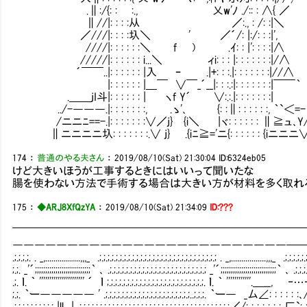
.∥:/{: : Ⅳ:., 乂w'ﾉ ./:: : ∧{ ／
∥//|: : : :从 ／:., : /: :|
／///|: : : :圦＼ ' ／´/: |:/: : :|',
////|: : : : : :＼ f ) .ｲ: : |': : : :|∧
/////|: : : : : : i...＼ ィi: : : |: : : : : : :|/∧
´￣￣..|: : : : : : |入 ｰ .|+: : :.|: : : : : : :|//∧
|: : : : : : |＿￣ ∨￣_´__|: : :.:|: : : : : : :|￣￣｀
.＿＿jI斗|: : : : : : | ヽf Y´ ∨:.:.|: : : : : : :|
../-―――.|: : : : : : :, .ゝ'､ {: :∥: : : : : :, ｀`＜=-
/ニニﾆ==-.|: : : : : : :∨／j} {i＼ |ヾ: : : : : : ∥≧ュ､Y
∥ニニニニ圦: : : : : : :.∨ j} .{iﾆ≧='ニ{: : : : : : {iニニニ
174
：
普通のやる夫さん
：
2019/08/10(Sat) 21:30:04
ID:6324eb05
けど大きいほうが工事するときにはいいって聞いたな
腸を使わない方法で手術する場合は大きい方が材料を多く取れ
175
：
◆ARJ8XfQzYA
：
2019/08/10(Sat) 21:34:09
ID:???
￣￣￣￣￣￣￣￣￣￣￣￣￣￣￣￣￣￣￣￣￣￣￣￣￣￣
―――――――――――――――――――――――――──
.;.;.;.;. . _,.................,,,_ .;.;.;.;.;.;.;.;.;.;.;.;.;.;.;.;.;.;.;.;.;.;.;.;.;.;.;.;.; . _,.................,,,_ .;.;.;.;.;.;.
;.;. _'´;;;;;;;;;;;;;;;;;;;;;;;;;;;｀ ､ .;.;.;.;.;.;.;.;.;.;.;.;.;.;.;.;.;.;.;.;.;.;.;.; _'´;;;;;;;;;;;;;;;;;;;;;;;;;;;｀ ､ .;.;.;.;
.;. ｌ. ｀ '''''''''''''''''''''' ´ ｌ ;.;.;.;.;.;.;.;.;.;.;.;.;.;.;.;.;.;.;.;.;.;.;.;. ｌ. ｀ ''''''''''''.
;.;. ｀ー――――― ' .;.;.;.;.;.;.;.;.;.;.;.;.;.;.;.;.;.;.;.;.;..;.;.;. ｀ー― _厶∠: : : : : :､/
.;.;.;.;.;.;.;.;.;.; |ll | .;.;.;.;.;.;.;.;.;.;.;.;.;.;.;.;.;.;.;.;.;.;.;.;.;.;.;.;.;.;.;.;.;.;.;.;.;／/: : : : :