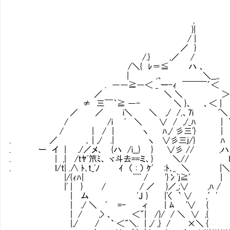
,
}|
/ |
／ }
/.} ,／ /
/＼{ ﾚ＝≦ ハ 、
| ,、 ＼__,,
. ――≧―＜ _ ー-ｨ ￣￣￣´＜
／ ＼ ＼ ＞
≠ 三￣｀≧ ―- ＼ }、 、＜ |
／ ／ i＼ ＼ ,/ /,、7i '＼
/ /i ' ＼ ∨ / ,/_ﾊ | 
/ | / | ヽ ﾊ,/ 彡三'} |
. ／ ､ | ,/ .| ヽ ∨彡三j/} ﾊ
. ー イ | ./／メ、 {ハ /i__} } ∨彡 // ,ハ
. | ,| /ｔﾔﾞ笊ﾐ、 ヾ斗去==ミ、} ＼
. ｌ/t| .∧ ﾄ､t_'ﾉ ｲ （ : ） ｹ' ;ﾄ､_ ＼ |＼
|/{ｨﾊ| ¨¨ / '}冫'ｊ≧
|' | } / / ／ }／_;∨
| ム 'Ｊ } |'〈 ` ∨ 
| ./ ＼ ' =- ィ | ﾑ '∨ {
| / ,> 、 ＜"| /}/ / ＼ ∨ ,
|,/ / ` ＜"＼. | ,/ ,} / ×＼ {