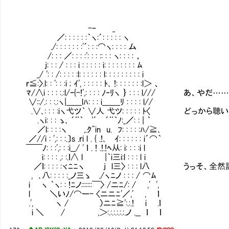
-‐ _
／: : : : : :｀ヽ:´: : : : : ヽ
./: : : : : : :'´: : :⌒ヽ: : : : ム
/: : : ／: : : :': : : :: : : ヽ: : : : ，
j: : : / : : : i : : : : : i: : : : : : : : ﾑ
_/ ': : /: : : : :l: : : : : : l: : : : : : : : : i
ｒ≦:〉.l: : ': : :i ; ｲ', : : : : : ﾄ､ !: : : : : : :l＞ 、
ﾏ/∧i : : : :.:l/ｰ{-!',: : : : ﾉ‐ﾘヽ ｝ : : : l/// あ、やだ…
∨::/.: : :.:ヽ|______lﾊ: : : i_______ﾘ : : : : l//
.∨､: : : :iヽ弋ツ｀ ∨人 弋ツ: : : : : ﾄ〈 どっから
.ヽi: : : ゝ､ ´¨｀ '´ ´¨｀ﾉ:_／: : | ｀
／l: : : :ヽ ,.ｸ^in u. ﾌ: : : : :
／//i : ',: : :.〕s .ｒi l . { .!､ ｲ: : :
￣￣ﾉ: : :',: : :i__/ ' ｌ . ! .!.!ﾍ从: i
i: : : : ,: :.ｌ∧ l |｀i三i:l : : : l i
／ｌ: : : : :ヾﾆﾆヽ j l三〉 : : : l八 うっそ、
, ､八: : : : :_ノ三ゝ ./ヽﾆノ : : : / ⌒ﾑ
i ヽ ｀ヽ: : !ﾆノ:::::::￣〉 /ニﾆ/: / ,' ',
l ＼いﾉ/⌒ー- 〈ニニﾆ'／,' , ｌ
.', ヽ / ）ニﾆ≧':.:.! i .ｌ
i ＼ / ,＞:.:.:.:.:.:.ノ .__ ｌ ｌ