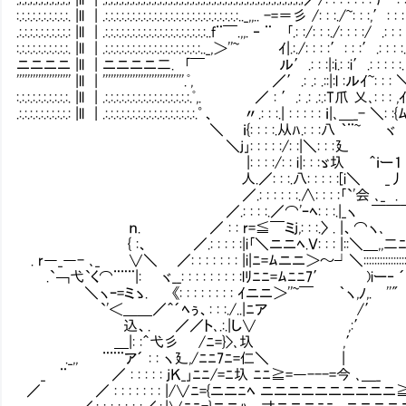
:.:.:.:.:.:.:.:.:.:. |ll | .:.:.:.:.:.:.:.:.:.:.:.:.:.:.:.:.:.:.:.:.:.:.:.:.:.._,,.. -=＝彡 /: : :./~: : :,′:
.:.:.:.:.:.:.:.:.:.: |ll | .:.:.:.:.:.:.:.:.:.:.:.:.:.:.:.:.:.:.:..f¨￣.,,. ‐ ¨ ｢.: :/: : :./: : : :/ .
:.:.:.:.:.:.:.:.:.:. |ll | .:.:.:.:.:.:.:.:.:.:.:.:.:.:.:.:.:.:.._,＞''~ ｲ|.:./: : : :′: : :′.: 
ニニニニ |ll | ニニニニ二. ｢￣ ル′.: : :|:i.: :i′.: : : : :.│: : : :
'''''''''''''''''''' |ll | ''''''''''''''''''''''''''''''.ﾟ, ／′.: .: .::|:l :ル
:.:.:.:.:.:.:.:.:.:. |ll | .:.:.:.:.:.:.:.:.:.:.:.:.:.:.:.:.ﾟ,. ／ : ′.: .: .:
.:.:.:.:.:.:.:.:.:.: |ll | .:.:.:.:.:.:.:.:.:.:.:.:.:.:.:.:.:.゜、 〃.: : :.| : : :
＼ ｉ{: : : :.从ﾊ.: : :八 ｀¨~ ヾ ^'===='ﾘ
＼j｣: : : : :/: :|＼: : :廴 ＿彡ｲ: : :.ｲ
|: : : :/: : i|: : :ゞ圦 ＾ｉー１ u. /: :
人.／: : :.八: : : : :[i＼ _丿 厶ｨ7.: : :./i|
／.: : : : : :.∧: : : :｢`'会 ､_ . ＜/ｰ /″.: :/
／.: : : :.／⌒'ｰﾍ: : :.|_ヽ ￣￣￣ /: : : :.厶;
ｎ. ／ : : r=≦￣ミj,: : :.〉 . |、⌒ヽ､ _/: : : :./.:
{ :、 ／.: : : : :|i｢＼ニニﾍ.Ｖ: : : |::＼＿,,二ﾆ二/: : :
. r―_―- ､_ ∨＼ ／: : : : : : : |i|ﾆ=ﾑニニ＞～┘＼:::::::::::::::
.`￢弋`く⌒¨¨¨|: ヾ__: : : : : : : : :lﾘﾆﾆ=ﾑﾆﾆ7′ )iー‐ ´ ¨〈
＼ヽｰ=ミゝ. 《: : : : : : : : ｲニニ＞''~￣ ｀ヽ,ﾉ,. ''" ､｣iﾆ|ﾆ
`'＜＿＿／＾´ﾍぅ、: : :./..|ﾆア /′ ＼｣/ニニニニ=|i:|
込、. ／／ト､.:.|し∨ ,:′ 寸=ニニﾆ=（jﾘ^i1
＿|: :＾弋彡 /ﾆ=}>､圦 ,′ 狂ニニﾆﾆlｲ |
._,, ¨¨¨ア´ : : ヽ廴,/ﾆﾆ7ﾆ=仁＼ | ;|
_ ¨ ／ : : : : : jＫ_｣ﾆﾆ/=ﾆ圦 ﾆﾆ≧=―---=今 
／ ／ : : : : : : : |/∨ﾆ={ニニﾆﾍ ニニニニニニニ