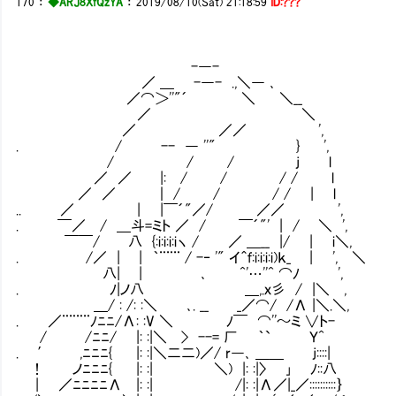
170
：
◆ARJ8XfQzYA
：
2019/08/10(Sat) 21:18:59
ID:???
-―-
／ ＿ -―- .,＼― ､
／⌒＞''"´ ＼ ＼__
／ ＼
／ ／／ ',
. / -- ― ''" } ',
/ / / j l
／ ／ |: / / / / l
／ ／ ｜ / / / / | l シ
.. ／ | |￣´"／/ ／／ ',
. ￣／ / ＿斗=ミト ／ / ￣´"' | / ＼ ',
￣￣/ 八 {:i:i:i:iヽ / ／ ＿__ |/ | i＼,
. /／ | | ｀¨¨¨ / -‐ '" イ＾ｆ:i:i:i:i)ｋ_ | 
八| | ､ ^'…''^ ⌒ﾉ ',
. ﾉ|ノ八 ＿,.ｘ彡 / |＼ , 幼馴染
＿/ : /: :＼ ､. __ _／⌒/ /Λ |＼.＼,
. ／¨¨¨¨ﾉﾆﾆ/Λ: :V ＼ ﾉ￣ ⌒''～ミ ∨ト-
/ /ﾆﾆ/ |: :|＼ > --= 厂 ｀` Ｙ^
. ′ ,ﾆﾆﾆ{ |: :|＼二二)／/ r―､ ＿＿ j::::|
！ ノﾆﾆﾆ{ |: :| ＼) |: :|〉 ｣ ﾉ::八
| ／ﾆﾆﾆﾆΛ |: :| /|: :|Λ／|_／::::::::::｝