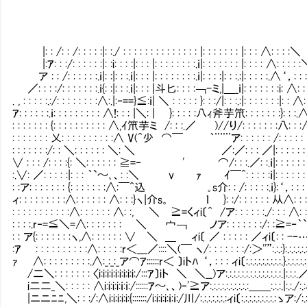
|: : /: : /: : : : :|: :./ : : : : : : : : : : : : : : |: : : : : 
|:ｱ: : :/: : : : : :|: :i: : : :|: : : |: : : : : : : :.ｉ|: : : : : : :
ア : : /: : : : : :.ｉ|: :|: : :.ｉ|: : : |: : : : : : : :.ｉ|: : : :|: : :.:|: : : : :.∧‘，: :
／: : : :/: : : : : : :.ｉ{: :|: : :.ｉ|: : : |斗匕: : : :￢-ミ,|＿_ｉ|: : : : 
. , : : : : :.:/: : : : : : : :∧:.|:‐==}≦:ｉ| ＼ : : : : : }: : :/|: : :.:|: : : : : : :|: : ∧: 
ｱ: : : : : :.ｉ: : : : : : : : : ∧!: : : |＼: | }: : : : :八ｨ斧芋笊: : : : :
: : : : : : : {: : : : : : : : : : ∧,ｲ笊芋ミ /: : :.／ )//り/: : : : : 
: : : : : : : 乂: : : : : : : : : :∧ V(^少 ⌒￣ ｀¨¨¨ア: : : : : : /: 
: : : : : : :/: : ＼: : : : : : ＼: ＼ ／:／: : :
∨ : : : /: : : :{: ＼: : : : : : ≧=‐ ' ⌒/: : :.／: :.ｉ|: : : : : : 
:.∨: ／: : : : :|: : : ｀`～､、: :＼ v ｧ ｲ￣^: : : 
: :ア: : : : : : : {: : : : : : :∧:￣^込 ｡s介: : /: : : : :.ｉ}:‘，: : : : : 
ィ: : : : : : : : :∧: : : : : : ∧: : :}ヽ|介s。 ｌ }: :/: :
: : : : : : : : : : :∧: : : : : : ∧: :, ＼ ≧=くィi〔^ /ア: : : : : :./: : : ∧: : : :
: : : :.r‐=≦＼=∧: : : : : : :Ⅵ ＼ 宀￢ ノア: : : : : : :/: :≧=‐｀`～､、: 
: : ア{: : : : : : :ヽ,∧: : : : : : ∨ ＼ ＿ ィi〔 ／ : : : : : ／ィi〔: : -‐…･･
:ｱ : : : : : : : : : :∧: : : : :r＜___／::::＼(￣ ヽ/: : : : : : :/:＞''”:.:.:}:.:.:.:.:.:.:.:.:.:
ｧ ∧: : : : : : : : :.∧:_:_:_ア⌒ｱ::::::r＜ 〕iトﾊ ‘，: : : ィi〔:.:.:.:.:.:.:.:.:.}.:.:.:.:.:.:.:.:.
/二＼: : : : : : : 〈i:i:i:i:i:i:i:i:i:/:::ｱ〕iト ＼ ＼__)ア:.:.:.:.:.:.:.:.:.:.:.:.:.:.
i二二_＼: : : : : ∧i:i:i:i:ｉ:ｉ:/::::::ｱ～､、)‐'≧ア:.:.:.:.:.:.:.:.:.:＿＿:.:.:.|:.:./:.:ィi〔:.:.:.:.:.
|ニニﾆﾆ,＼: : :/:∧i:i:i:i:i:{:::::::/i:i:i:i:ｉ:ｉ:/川/:.:.:.:.:.:.:ィi〔:.:.:.:.:.:.:.:.:ゝア:/:.:.:.:.:.:.:.:.: