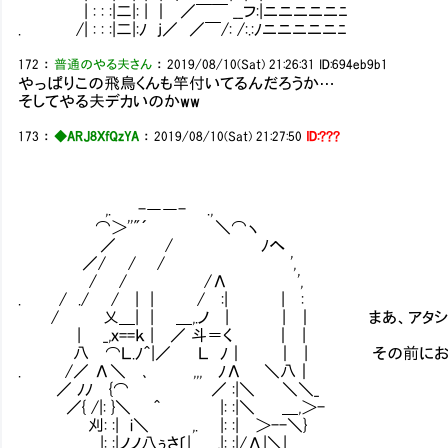
| : : :|二|: | ｜ ／￣￣ __フ:|ニニニニニﾆ
. /| : : :|二|:ﾉ j／ ／￣/: /:.:ﾉニニニニニﾆ
172
：
普通のやる夫さん
：
2019/08/10(Sat) 21:26:31
ID:694eb9b1
やっぱりこの飛鳥くんも竿付いてるんだろうか…
そしてやる夫デカいのかww
173
：
◆ARJ8XfQzYA
：
2019/08/10(Sat) 21:27:50
ID:???
,. -――- .,
⌒＞''"´ ＼⌒ヽ
／ / ﾉへ
／/ / / ',
/ / /Λ ',
. / ./ / | | / :| | :
/ 乂＿| | ＿,.ノ | | ｜ まあ、アタシらメ
| _,ｘ==ｋ | ／ 斗＝く ｜ |
八 ⌒Ｌ.ﾉ＾|／ Ｌ ﾉ｜ ｜ | その前にお金
. /／ Λ＼ ､ ,,, ﾉΛ ＼八｜
／ ﾉﾉ {⌒ ／ :|＼ ＼＼_
／{ /|: }＼ ＾ |: :|＼ ＿,＞-
刈: :| i＼ ,. |: :| ＞--＼}
|: :|ノノ八ぅさ〔| ___,|: :|/Λ|＼|