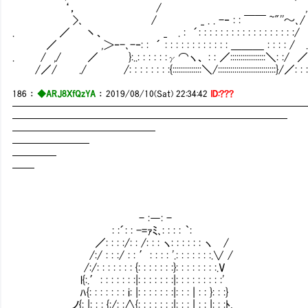
‘， / ,.彡川川川川川川
>､ / _ . . -‐ : : ￣￣ ~"''～､/
. ／ 丶、 _ . : ´: : : : : : : : : : : : : : : : : 
／ ,＞‐-､-‐: : ´ : : : : : : : : : : : : ＿＿＿ : : : : /
. / ,/ ／ }:..: : : : : :γ⌒ヽ、 : : ／:::::::::::::::::＼: :/
/／/ ./ /: : : : : : : :{::::::::::::::＼/::::::::::::::::::::::::::::}/／:
186
：
◆ARJ8XfQzYA
：
2019/08/10(Sat) 22:34:42
ID:???
━━━━━━━━━━━━━━━━━━━━━━━━━━
━━━━━━━━━━━━━━━━━━━━━━━━━
━━━━━━━━━━━━━
━━━━━━━
━━━━
━━
- :―: -
: :´: : -=ｧﾐ､: : : : ｀:
／: : : :/: : /: : : ヽ: : : : : : ヽ /
/:/ : : :/ : : ′: : : : '.: : : : : : :.∨ /
/:/: : : : : : : {: : : : : : :}: : : : : : : :.V
l{:.′: : : : : : :|: : : : : : :|: : : : : : : : :'
ﾊ{: : : : : : : i: |: : : : : : :|: : : | : : }: : :}
_ノ{: |: : : {:/: :∧{: : : : : : :|: : : | : : |: : :ﾄ､