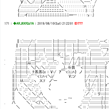
У:.:.＼_:/:.:.:.:.:|／二二ﾆ 、: : : : : : : : : : :＼---.′/
/:.:.:.:.:.:.:.:.:.:.:.:.: ﾉﾆﾆﾆﾆﾆﾆﾆ＼: : : : : : : : : : ::ﾊ: : : :/
｛:.:.:.:.:.:.:.:.:.:.:.／ﾆﾆﾆﾆﾆﾆﾆﾆﾆﾆ丶: : : : : : : : : :}: : :.:}
｛:.:.:.:イﾆﾆﾆﾆﾆﾆﾆﾆﾆﾆﾆﾆﾆﾆﾆﾆﾆ==-- : : : : :ゝ: :.}
171
：
◆ARJ8XfQzYA
：
2019/08/10(Sat) 21:22:01
ID:???
∥::,'::::::::::/::::' :::::::::::::::::::: |:::::|::::::::|::::::::::::::: |::::::::: ',::::::::::::::',―＜ 
∥:::::::::::::/::::::|:::::::::::::::::::::: |:::::|::::::::| ::::::: |:::::|::::::::::: ',::::::::::::::',::::::::::
.::::::| :::::, |::::::::|:::::::::::| :::::::: |:::::|::::::::| ::::::: |:::::|::::::::::::: ',::::::::::::::',￣7
:::::::| :::::: |::::::::|:::',::::: ',::::::::::|:::::|〈 :: |_,,､ : |''~￣~"'' :: |:::::::::::::: ',:/:::
. |:::::| :::::: |: ＿|:::::',::::: ',::::::::|__ ''":|:::::: /|:: /|::::| |::::::| ::::::::::::::::::::::
. ,'|:::::|:::::::|从:::::|~~´ ::::: ',::::::'::::,': ヽ|:::::/ .|:/ .|::::| |::::::|:::::::::::::::::::.>'
.:: |:::::|:::::::|:､ ＼|＼::＼:::::',:::::::: _,,},､斗芸 ￣ヾ::|::::::::::::::|:::::::::::|(
|:,'|:::::|:::::::|::::. ﾃ羔羔ﾐx ::: V::/ ｱ￣ヾ);;;;ﾊ｝ ノ |::::::':::::::|:::::::::::|
|| |:::::|::::::::'_:::"´~ヾ);;ﾊヾ＼i/ V;;ソ |: /::::::::ﾊ: |:::: |ヽ
|| | : 从::::::::'_:::ヽ 乂ｿ ノ`ー |/ !:::::/
|| | :: '_ ＼::::::'_::::::', ﾉ |:,'|: /:::: | |:::: |r''
||八 ::: '_::::＼:: '_::: ', 丶 ι,'::|/::,' : 
|| ＼ : '_ ::: ＼:'_:八 ,'／: ,' ::: リ::::::|::::
|{ ＼::'_:::::::::⌒::::＼ __ ,,.. -‐ ,'::::::::,'::::::::::::::|:::|::::
. 八 ＼'_`''＜{＼: ',＼ ｰ ,'::::::::,'::::::::::::::::|:::|::::
＼ ＼::::::::::::::＼,:::i:::::... ＜ :::: ,'::::::::::::::::::|:::|::::