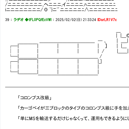
/ニニニニニニニニ.,へニニニ,イニニニニ.ﾊニニニニニニﾆ
iニニニニニニニニ/ O ｀}ニ'´ニニニニニﾆ∧ニニニニニニﾆ
39
：
ラヂオ ◆tFL0PQfExVWl
：
2025/02/02(日) 21:33:24
ID:srLR1V7x
＿ 
| |＿◎ | |
＿＿＿＿＿＿＿＿＿＿＿＿ ─ 、 | ＿_| | ＿
┌─|￣￣￣￣| | | | ］ | |＿ | |＿
│ | | | | | / |＿＿| |
└─|＿＿＿＿|＿＿＿＿＿＿＿＿＿＿＿＿＿ /
┌─|￣￣￣￣| | | |_]
│ | | | | |
└─|＿＿＿＿| | | |
￣￣￣￣￣￣￣￣￣￣￣￣￣
━━━━━━━━━━━━━━━━━━━━━━━━━━
「コロンブス改級」
「カーゴベイが三ブロックのタイプのコロンブス級に手を加え
「単にMSを輸送するだけじゃなくって、運用もできるようにし