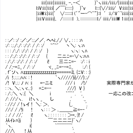
Ⅳ:i:i:{:i:i:i:{:i:i:i:i:i:i:_ -､-＜ }`ヽ:i:i:i:/i:i:i:/{:i:i:i:i:i|:i:i:
l:iV:i:i:}:i:i:i| ／￣i:::::::} }`v l::::{∨/:i:i:i/ V:i:i:i:|:i:i:
|:i:iW:i:}:i:i:{′ ∨::::::::l (´"ー-⌒ﾞﾞ"}::l ′:i:/:V｀`i:i:i:i|:i:i:
|:i:i:V:i:i:i:i:i}､ /:::::::::::l )､:::::::::::::::::::l:/ :i:i:i:/:i:i:iW 1:i:i:{:i:i
: :／: :/ :／:／:.:／／, へﾍi:./,/ ∨、: : : :ﾊ
:/: :.:./:./: :/:/: / /: :/ ~^~´ 丶＼: ヽ:ﾊ
: : : /:./: :/:/: / /: :/ } ヽ:ヽ: ヽﾊ
: : /:./: :/:/: / /: :/ { 二ニﾆ=-∨ヽ:ﾊﾊ
: /:./: :/:/: / /: :/ i! 三二ﾆ=-Ⅴ:/: : i
/ /,-=ﾆ_ / /: :/ ヾ_ _ﾆ=-‐=ﾆ_ Ⅴ:./: {
. f´ソヽ ﾊzzzzzzzzzzzzzzzz======ミ. {ﾆV: : :}
/i !:.:.:.:.ﾊﾊ: : ! ｀ヽ/////}i}///}:.:/
/! V:.:.: ﾉ ﾊ: :i =-ニミ Ⅴ/// i Ⅴ/!/ 実
: :ヽ. ＼:.ヽヾ､:} =ﾆ=-- Ⅴ///} V }
: /:.:＼ ヽ:.{ ＼ i ｀¨¨´. ', 一応この
/: //:/ヽ. i:!ヽヽ _ し ,' '.,
: //:/ / !ゝイ ! ＼: ＞､ {_. ',
//:/ / /!i ! ヽ: : : ＞ ､_________≧=‐- '
.: / / //,' i! ヽ.: : : : : : : : ＞=､:}! /
从ｲﾚﾊ}j } ￣二二二二}´ヽ/
｀ヽ. i{ ｀¨¨¨¨¨¨',
//∧ ! 从 ',