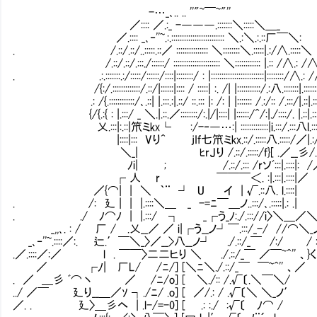
-…_､.. .. ''"~￣~"''
／:::: ／.:_ -―――.:::::::＼:::::＼＿_
／.:::: _､‐''~.:.::::::::::::::::::::::::: ＼.:＼.:.::厂￣＼:
. /.::/.::/..:::::.::／ ::::::::::::::: ＼::::::::＼.:::::|.:/∧.:::::＼
/.::/.::/.:::./::::::/ :::::::::::::::::::::: ＼:::::::::::: |.:: /∧.: /
. .:.:::::::.:/:::::/::::::/::::|::::::::/ : |:::::::::::::::::::::::::|::::::::/∧.:
/{:/.:::::::::::::/.::/|::::::|:::: / :::::| :. /| |:::::::::::/.:八.:::::::|.::::::
.: /{.::::::::::::/､.::| |.:::.:|.::/ ::.::: |: /: | |::::::: /.:/:: /.:::/|.::|.:::
{/{.:{ : |.:::/ _ ＼.|.::.／::::::::/:.|/|::::| |::::::/^/:|./::::/. |.::|.::::
乂.:::|:.::|笊ミkx└ :/-‐―…:| :::::::::::::|i.:::/.:::八l.::::
|::::|::: Vり^ jIf七笊ミkx.::/.:::::八.:::::/／|.:/:
＼_| ﾋrJり /.::/.:::::/f}[ .／__彡/.:
ﾉi| ; /.::/.::: /rソﾞ:::|.::::|
┌ 人 r ￣￣￣＜. :|.:::|.::::|／
／{⌒| | ＼ ｀¨ ┘ U イ | √.::八. l.::::|
. /: 廴 | | |.::::＼＿ _ -=ﾆ￣＿ノ..:::/､.:::::|.: .|
. ./ ﾉ⌒ﾉ | |.:::/ ┐ _┌う_ﾉ:./.::://i〉＼＿／
_,,､. : / 厂 / .乂__／ ／ i|┌う__ノ┘￣.:::/_-/ //⌒＼_ノ
_､‐''~.::::／:. 辷.′￣＼_〉／__>八__ノ┘ ./.::/_￣ /:/ / 
.／.::::／:／ l . ￣￣〉二二ヒり ＼ ./.::/_￣ ／￣~^'' 、}く
／ ┌ﾉ| 厂L/ /ﾆ/] [＼ﾆ＼./.::/_￣ ￣~^'' 、／
. ／ ＿彡 ﾞ⌒丶 ／ /ﾆ/o] [ ＼./:: /.√〔.＼￣＼/ ‘
../ ／￣ 廴り__＿／ｿ ┐./ﾆ/ .o] [ ／/.: / .√〔＼ ＼_ノ
／. . 廴〉＿彡ヘ | .l-/=-0] [ .: :./ :√〔 ﾉ⌒ 