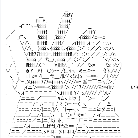
__
___ ,ｲi:i:!Y
fi:i!:ﾊ. ,'i:i:i:i:i,'
イ¨¨｀ヽ-!i:i:i:i:i ,'i:i:i:i:i,' __
／ }i:i:i:i:! .,'i:i:i:i:/ .／i:i:i:Y
／ ..f¨ヽ .!i:i:i:i| .,'i:i:i:i:/ ,イi:i:i:i:i,ｲﾆ=-ﾆ
. ∨∧. i!i:i:i:i! /i:i:i:!/ ,イi:i:i:i:i ,ｲ: : ／: : :.:ﾊ
',. ∨∧_ }i:i:i:iゝｲi:i:i:i: しイi:i:i:i ,＞'´ : ／／: :ヾ:.ハ
', ∨i:i!:77i:i:i:i:>‐､i:i:i:i:i:i:i:i:i:i!／: : :＞: ／／_:./: :./ﾊ
',. }i:i:i:i:i ／ 弋__ﾉ､i:i:i:i:i ／: :＞'´:.／ ´ ^ヾ/:ヾ:ヽ
: / ', i!i:i:i:i,ﾉ.く｀ー―'ﾊ}i:i!:/､_ ´ /／ ﾐｘ=- ﾐx: :/:/:}
∨ ',.. i!i Y .ﾊ} ○>‐‐､/!__ヾヽ ミ三ﾆ‐- {! }:.:/:/:/
ヽ. ',. i!i ゞ= ｲ{____.弋＿ﾉ}i//ヾﾐﾊ}ゝ ー==- _/ {:/:/:/
}:::/｀- .乂i:i:i:i:i 777=ｲi:i:i:iヽ/////=- ≦二￣ニヽ,'＞､'
∨ ,ｲニ＞===-＜i:i:i:i:i:i!:＞､//｀7///////≧=ｲ
. ｀ヽ,ｲニニニニニニ ｀ヽ.i:i:i:i:i:i! Y/ ゝ///// /´'ん/
,'ニニニ ／￣￣￣ ﾏﾑヽ.i:i!:ｿ .{ ｀＞= ' ,'_／
,'ニニニ/ﾆ ﾊニニi! ,' ﾏ ＞- ーく｀ヽ /___,≧､
,'.ﾆﾆニ /ﾆﾆ/{ニﾆ,'!∧ ´ﾄ┬-､ヽ ￣ 二ﾆ≧彡ニﾆ}
,'..ニﾆﾆ/ﾆﾆ//}ﾆﾆ,'ﾊ }. ｀＞┴ぐ='´ ___/ イニニニ＼
.. ,'. ﾆﾆﾆ/ﾆ／ニ.{ニ,':f:.i iﾄ､ ｀¨¨¨ 厂三三ニニニニニﾆ
,'..ニニ/.,ｲニニﾆ!ﾆi:f:f:i_/f:f:≧==-,'ニ｀ヽニニニニニニﾆ
,'ニニ ／ニニﾆﾆ.ゝﾊ:f:f::f彡f:f:f:f:f/ニニ.ﾊニニニニニニﾆ
..,'ニニニニニニニニニ＞==----,ｲニニニﾊニニニニニニﾆ