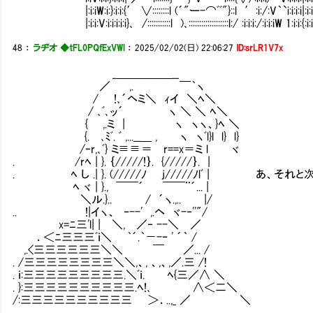
|:i:iW:i:}:i:i:{′ ∨::::::::l (´"ー-⌒ﾞﾞ"}::l ′:i:/:V｀`i:i:i:i|:i:i:
|:i:i:V:i:i:i:i:i}､ /:::::::::::l )､:::::::::::::::::::l:/ :i:i:i:/:i:i:iW 1:i:i:{:i:i
48
：
ラヂオ ◆tFL0PQfExVWl
：
2025/02/02(日) 22:06:27
ID:srLR1V7x
_＿＿＿＿＿__
／ ,. ￣｀ヽ
/ !､´ヘミ＼ ｨイ ＼ﾍ＼
/ ､ﾞ､ッ´ ヽ ＼ ＼ ﾍ＼
{ ,.ミ | ヽ ヽヽ、}ﾍ ＼
{. ､ﾐﾞ. ﾞ ,...__＿ , ヽ ヽﾞl}l l} l}
/‐r,､ﾞ} ミ≡≡＝ r==x＝ミ l ヾ
. /rﾍ | }. ｛/////!｝. {/////｝. |
. ﾍ し .| }. (/////ﾉ j/////ﾉlﾞ | あ
ﾍ ヾ | }., ￣￣´ ￣￣¨´... |
＼ル.}.. / ´ヽ.,.. 
.. !|イヽ、 ‐--' ,
x=ﾆ三'l| | ＼, ／‐ -
．＜ﾆ三三三ﾞｉ＼ ｀´.｀－-ｰ ' ´｀ /
,.<三三三三三三＼＼ ￣ ／... /
. /三三三三三三三三＼＼,、, 、,、,／.三 /!
. ｉ:三三三三三三三三三.＼ﾞｉ. ﾍ{三／∧ ＼
. }:三三三三三三三三三三.ﾍ!､ ∧＜二＼
/:三三三三三三三三三三 ＞．..,_ ／ ＼