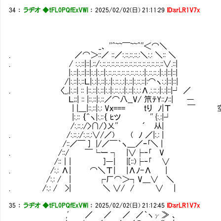
34
：
ラヂオ ◆tFL0PQfExVWl
：
2025/02/02(日) 21:11:29
ID:srLR1V7x
_、 ''^~~￣~~^''＜⌒＼
. ／⌒＞::／ ::／:.::.::.::.:＼:.: ＼:: ＼
. / :.:.::|::|.::/:.::.::.::.::.::.::.::.::.::.::.::.::.::.::∨.::|
|:.::|:.::|::|:.:|:.::|:.::.::.::.::.::.::.::.:.:|:.::.::.:|:.:|::|::|
/|:.::|:.::Ｌ|:.:|:.::|:.:|:.::.:.:|:.::|:.::.::|:⌒ヽ:.:|::|::|
. 〈_,|:.::| :: |::.::|:.::|:.:|:.::.:.:|:.::|:.:.:Λ.:.::.:|:.:|::|┘ ／
Ｌ;;| :: |::.::|:.::／⌒八__V/ 笊ﾃY::ﾉ::| ―
| |＿|::.::|:.: Vｘ=== ｔり ﾉ|Τ ￣ 
|:.:: ｛^ヽ|:.::｛ ﾋツ '' {:.:|┘
/:.::.:/>∩/）乂'' ´ 从|
. /:.::.:/:.::.:∨/／) ( ﾉ ／|:.: |
/::／￣ ] |/／￣｀ヽ＿／ｰ｢＼ |
. /::/ ￣└ー ┐ |∨├‐｢ V
/::｜| ]―| |[::)├‐｢ ∨
. /:.: Λ| ⌒＼Τ| |Λﾉ-Λ |
/:.: / | ┌厂⌒＞┐V＿∨ ＼
. /:.: / >| ＼ ∨/ / ∨ |
35
：
ラヂオ ◆tFL0PQfExVWl
：
2025/02/02(日) 21:12:45
ID:srLR1V7x
,' ／ ／ ／ ／｀ヽγ≫ 、