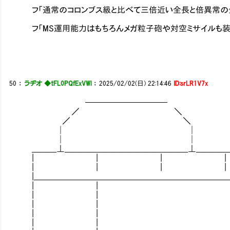
フ「通常のコロンブス級と比べて三倍近い全長と倍異常の全
フ「MS運用能力はもちろんメガ粒子砲や対空ミサイルも装
50
：
ラヂオ ◆tFL0PQfExVWl
：
2025/02/02(日) 22:14:46
ID:srLR1V7x
──────────
／ ＼
／ ＼
│ │ | |
│ │ | ＿_|
＿＿＿⊥＿＿＿＿＿＿＿＿＿＿＿＿＿＿＿⊥＿＿＿＿＿＿＿＿
| | | | | | 
| | | |
|＿＿＿＿＿＿＿＿＿＿＿＿＿＿＿＿＿＿＿＿＿＿＿＿
| | .|
| | .|
| | .|
| | .|
| | .|