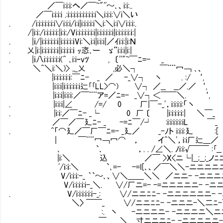
／￣i:i:i:へ／￣~"''～､、i:i:..
／￣i:i:i:i .:i:i:i:i:i:i:i:i:i:i＼i:i:i:∨i＼い
. /i:i:i:i:i:i:i∨i:i:i/i:i|i:i:i:i:i＼i:＼i:i∨i:i:i:.
/|i:i:/i:i:i:i:i:|i:i:/Vi:i:i:i:i:i:i|i:i:i:i:i:i|i:i:i:i:i:ｉ:|
. |ｉ/|i:i:i:i:i:ｉ|i:i:i:i:ｉVi:＼i:i|i:i:i|／ｲi:i:|i:Ｎ
. 乂|i:|i:i:i:i:i:ｉ|i:i:i:i:ｉ ｯ恣､ー ゞ”i:
. |ｉ八i:i:i:i:i:i(^ ､i:iｰvﾂ , 〔''"~￣ﾆ=- _
＼^＼i:＼)> ,,_乂 ,必＼┐ ￣¨¨
|i:i:i:i:i:ｉ:￣ﾆ- _ ／ -_∨┐ 丶
|i:i:i|i:i:i:i:i:i辷｢｢LL>⌒) ∨┐ 
|i:i:i|i:i:i:／￣¨¨ア=／ﾆ=- _∨┐＜￣￣＼. ‘,
. |i:i:i|∠ /=/ 0 厂|￣-_'，i:i:i:i:「丶
. |i:i:／￣ﾆ- _└ 0 厂 〔 |i:i:i:i:i:| ＼￣_
／￣／￣廴ﾆ- _ -=ﾆ￣/┘ :i:i:i:i:i:iL ￣_
. ^「⌒廴／￣厂￣ﾆ=- _廴／ _-ﾉト i:i:i:廴 :[
| ￣¨¨冖￢冖⌒Ⅵ， イ^＼'，i:i厂辷___／
､ `､ Ⅵ，. . /∠＼. ﾉi:i:√￣￣ :｢__
|i:＼ 込 Ⅵ ／￣ >X<ニ└|__;__;_ノﾆﾆ-
'/ｉ:ｉ:＼ `､=- -=I[､、／￣＼＼-ニニニニニ
V/i:i:i:-_ ｀`～､、∨＼＿＿＼＼ ／ニニ- -ニニニ
V/i:i:i:i:i-_＼. ∨/厂ニ=- -=ニニニニニ- -ニニ
. V/i:i:i:i:i:i-_: ∨/ニニﾆﾆ- -ニニニニニニ- -ﾆ
＼〉 ￣￣_ ∨/ニニﾆﾆ- -ニニニ-＼二ﾆ-＼|/
:. 丶 -ニニニニ- -ニニニニ＼ニﾆ-|. 
￣_ ＼ 寸ニニニﾆ- -ニニニニニ-／ 