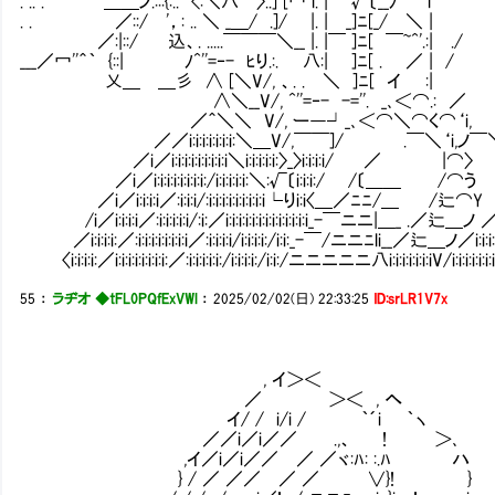
. .. . ＿＿ノ.:::{:.. <:＼八￣〉..] [冖 l. |′ √〔__ﾉ¨´ 
. . ／::/ '，: .. ＼ _＿/ .]/ |. | _]ﾆ[_/ ＼ | 
／:|::/ 込、. .....￣￣￣＼__ |. |￣ ]ﾆ[ ￣~^'.:| ./
___／冖''＾｀ {::| ﾉ^''=‐- ﾋり.:. 八:| ]ﾆ[ . ／ | /
乂＿ ＿彡 ∧ [＼V/, 、. . ＼ ]ﾆ[ イ :| | :| 
∧＼__V/, ^''=‐- -=''. _､＜⌒.: ／ .|八
／＾＼＼ V/, ー―┘_､＜⌒＼⌒く⌒‘i, .| 
／／i:i:i:i:i:i:i:＼＿V/,￣￣]/ .￣＼‘i,
／i／i:i:i:i:i:i:i:i:i＼i:i:i:i:i:〉_〉i:i:i:i/ ／ |⌒〉 
／i／i:i:i:i:i:i:i:i:/i:i:i:i:i:＼:√〔i:i:i:/ /〔＿＿ /⌒う
／i／i:i:i:i／:i:i:i/:i:i:i:i:i:i:i:i:i└りi:i〈＿／ﾆﾆ/＿ /辷⌒Y 
/i／i:i:i:i／:i:i:i:i:i/:i:／i:i:i:i:i:i:i:i:i:i:i:i:i_-￣ニニ|＿_ .／辷＿ノ 
／i:i:i:i:／:i:i:i:i:i:i:i:i／:i:i:i:i/i:i:i:i:/i:i:_-￣/ニニﾆli__／辷＿ノ／i:i:i:i:i
〈i:i:i:i:／i:i:i:i:i:i:i:i:／:i:i:i:i:i:/i:i:i:i:/i:i:/ニニニニニ八i:i:i:i:i:i:iV/i:i:i:i:i:i:i:
55
：
ラヂオ ◆tFL0PQfExVWl
：
2025/02/02(日) 22:33:25
ID:srLR1V7x
, イ＞＜
／ ＞＜ , へ
イ/ / i/i / ｀´i ｀ヽ
／／i／i／／ .,、 ! ＞､
,イ／i／i／／ ／ ／ヾ:ﾊ: :.ﾊ ハ
} / ／ ／／ ／ ／ ∨}! }