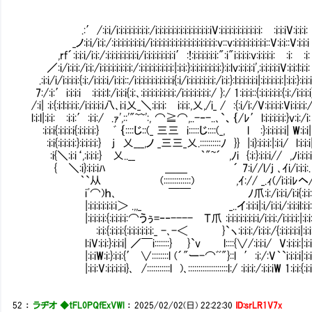
.:′/:i:i/i:i:i:i:i:i:i:i:/i:i:i:i:i:i:i:i:i:i:i:i:i:iV:i:i:i:i:i:i:i:i:i:i:Ⅴ:i:i:iV:i:i:i:
_ノ:i:i/i:i:/:i:i:i:i:i:i:i:i/i:i:i:i:i:i:i:i:i:i:i:i:i:i:i:i:v::v:i:i:i:i:i:i:i:i::V:i:i::V:i:i:i
,rf´:i:i:i/i:i:/:i:i:i:i:i:i:i:i/i:i:i:i:i:i:i:i′:!:i:i:i:i:i:i:":i"i:i:i:i:v:i:i:i:i:Ⅵ:i:Ⅴ:i:
／:i/i:i:i:/i:i:/i:i:i:i:i:i:i:i:/:i:i:i:i:i:i:i:i:|:i:i:}:i:i:i:i:i:i:i:}:i:lv:i:i:i:i',:i:i:i:i:iV:i:i:l:i:i:
.:i:i/i/i:i:i:i:{:i:/i:i:i:i/i:i:i::/i:i:i:i:i:i:i:i:i:i{:i/i:i:i:i:i:i:i:/i:i:}:l:i:i:i:i:i|:i:i:i:i:i:|:i:i:}:i:i:
7:/:i:′i:i:i:iⅥ:i:i:i:l:/i:i:i{:i:､:i:i:i:i:i:i:i:i:/i:i:i:i:i:i:i:/ }:/ 1:i:i:i::{:i:i:i:i:i:{:i:/i:i:i:i
/:i| :i:{:i:l:i:i:i:/i:i:i:i:i八､i:i乂_＼:i:i:i:Ⅵi:i:i:,乂,/i_ / :{:i/i:/V:i:i:i:i:Vi:i:i:i:
l:i:l|:i:i:Ⅵ:i:i:′:i:i:/ .ｧ',::'"~~':, ⌒≧⌒,..-‐-..､`、｛/ﾚ′l:i:i:i:i:i:}v:i:/i:
Ⅵ:i:i:i{:i:i:i:i{:i:i:i:i:} ﾞ ｛::::じ::(_ 三三 i:::::じ::::(_, Ⅵ lⅤ:}:
Ⅴ:i:i{:i:i:i:i:}:i:i:i:i:} j 乂___,ノ _三三_乂.::::::::::ﾉ }} |:i}:i:i:i:|:i:i/ l:i:i:i
Ⅴ:i{＼:i:i‘,:i:i:i:} 乂..__ ｀"~´ ,ﾉi {:i:}:i:i:i
Ⅵ{ ＼:i}:i:i:iﾊ ＿＿ ´ 7:i//l/j ､ｲi/i:i:i
｀`从 (:::::::::::::) ,ｲ:// _.ｨ(/i:
iﾞ⌒)ｈ､ ￣￣ ﾉ爪:i:/i:i:i/i:i{:i:i:
|:i:i:i:i:i:i:i＞ .,,_ _..イ:i:i:i|:i/i:i:i/:i:i:i
|:i:i:i:i:{:i:i:i:i:⌒うぅ=‐‐---- Ｔ爪 :i:i:i:i:i:i:i:i/i:i:i:/i
Ⅳ:i:i:{:i:i:i:{:i:i:i:i:i:i:_ -､-＜ }`ヽ:i:i:i:/i:i:i:
l:iV:i:i:}:i:i:i| ／￣i:::::::} }`v l::::{∨/:i:
|:i:iW:i:}:i:i:{′ ∨::::::::l (´"ー-⌒ﾞﾞ"}::l ′:i:/:V｀`i:i:i:i|:i:i:
|:i:i:V:i:i:i:i:i}､ /:::::::::::l )､:::::::::::::::::::l:/ :i:i:i:/:i:i:iW 1:i:i:{:i:i
52
：
ラヂオ ◆tFL0PQfExVWl
：
2025/02/02(日) 22:22:30
ID:srLR1V7x