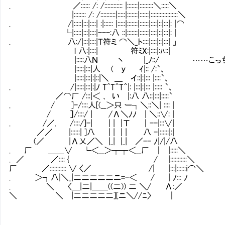
. ／:::::: /: /:::::::::::: |:::::::|:::::::::＼:::::＼
|:::::::: /: /::::::::::|:::::|:::::::|::::::|::::::::::::::::::＼
. /|:::::|:::|::::| :|:::::: |:::::|:::::::|::::::|::::|::|:::|: |⌒
└|:::::|:::|::::|---:八 ::|:::::::|::::::|::::|::|:::|: |
. 八:/|:::|::::|Ｔ符ミ ⌒＼_ト::::|::::|::|:::| 」
l 八:|::::| 符ﾐX:|::::|:ﾊ::|
|:::::八Ｎ 丶 |_ﾉ::/ ……こっちも見
|:::::|:::|人 ( ｙ ｲ|:: /:`、
|:::::|:::|:|::|＼ ＿ イ::|:|::: |::::`、
. /|:::::|:::|:|ﾉ T^T＾T＾|: |:::|:|::: |::::: `、
／⌒厂 /:::|＜ ､ い |:八 八::|:::|:::::`
. / ]-/::::人[(__＞只 ー┐＼::＼| :::: |
/ ］/::::/ | /Λ＼ﾉﾉ | ＼::∨: |
. /／. /::::/]-| | | |Τ ｜--|:::∨|
／／ |::::::| ]八 | | | | 八 -|::::::|:|
(／ |Λ乂／＼ |_| |_| ／-- ﾉ|/|/八
. 厂 ＿＿∨ └＜__＞┬┬＜__厂 ｜ |:::::＼
. ／ ／:::: { / |:::::::::::＼
厂 ／::::::::::: ∨ 〈／ /| |:::|::::::ｉ⌒＼
. ＞┐八|＼_|二二二二二ニ=-＜ / | ﾉ::: ﾉ
. ＼ 〈＿|二|＿＿((二)) 二 ＼/ Λ:／
＼ ＼ |二二二二二][ニ＼//ﾆ〉 ｜