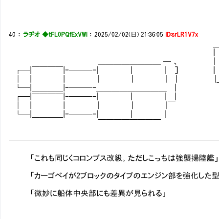
40
：
ラヂオ ◆tFL0PQfExVWl
：
2025/02/02(日) 21:36:05
ID:srLR1V7x
＿ 
| |＿◎ | 
＿＿＿＿＿＿＿＿ ─ 、 | ＿_| | 
┌─|￣￣￣￣|ｰ───‐| | | ］ | |＿ |
│ | | | | | | |＿＿| 
└─|＿＿＿＿|ｰ───‐＿＿＿＿＿＿＿＿＿ |
┌─|￣￣￣￣|ｰ───‐| | | |
│ | | | | |￣
└─|＿＿＿＿|ｰ───‐| | |
￣￣￣￣￣￣￣￣
━━━━━━━━━━━━━━━━━━━━━━━━━━
「これも同じくコロンブス改級。ただしこっちは強襲揚陸艦」
「カーゴベイが2ブロックのタイプのエンジン部を強化した型
「微妙に船体中央部にも差異が見られる」