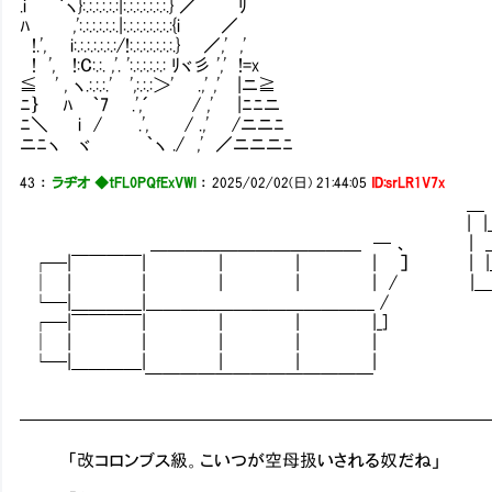
.i ｀ヽ}:.:.:.:.:.:|:.:.:.:.:.:.:.} ／ ﾘ
ﾊ ,':.:.:.:.:.:.|:.:.:.:.:.:.:.:{i ／
!.', i:.:.:.:.:.:.:/!:.:.:.:.:.:.:.} ／,' ,'
! ', !:C:.:. ,'. ':.:.:.:.:.: ﾘヾ彡 ',' !=x
≦ ' , ヽ.:.:.:.' ',:.:.:＞' .,' ,' |ニ≧
ﾆ｝ ﾊ ｀7 .',´ / ,' |ﾆﾆニ
ﾆ＼ i / .', / .,' /ニニﾆ
ニﾆヽ ヾ ｀ヽ ./ ,' ／ニニニﾆ
43
：
ラヂオ ◆tFL0PQfExVWl
：
2025/02/02(日) 21:44:05
ID:srLR1V7x
＿ 
| |＿◎ | |
＿＿＿＿＿＿＿＿＿＿＿＿ ─ 、 | ＿_| | 
┌─|￣￣￣￣| | | | ］ | |＿ | |
│ | | | | | / |＿＿| 
└─|＿＿＿＿|＿＿＿＿＿＿＿＿＿＿＿＿＿ /
┌─|￣￣￣￣| | | |_]
│ | | | | |
└─|＿＿＿＿| | | |
￣￣￣￣￣￣￣￣￣￣￣￣￣
━━━━━━━━━━━━━━━━━━━━━━━━━━
「改コロンブス級。こいつが空母扱いされる奴だね」