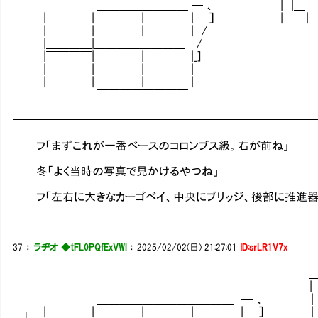
＿＿＿＿＿＿＿＿ ─ 、 | |＿ | |＿ 
|￣￣￣￣| | | ］ |＿＿| |＿
| | | | /
|＿＿＿＿|＿＿＿＿＿＿＿＿ /
|￣￣￣￣| | |_]
| | | |
|＿＿＿＿| | |
￣￣￣￣￣￣￣￣
━━━━━━━━━━━━━━━━━━━━━━━━━━
フ「まずこれが一番ベースのコロンブス級。右が前ね」
冬「よく当時の写真で見かけるやつね」
フ「左右に大きなカーゴベイ、中央にブリッジ、後部に推進器
37
：
ラヂオ ◆tFL0PQfExVWl
：
2025/02/02(日) 21:27:01
ID:srLR1V7x
＿ 
| |＿◎ | 
＿＿＿＿＿＿＿＿＿＿＿＿ ─ 、 | ＿_| |
┌─|￣￣￣￣| | | | ］ | |＿ | 