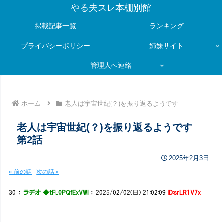
やる夫スレ本棚別館
掲載記事一覧
ランキング
プライバシーポリシー
姉妹サイト
管理人へ連絡
ホーム
老人は宇宙世紀(？)を振り返るようです
老人は宇宙世紀(？)を振り返るようです
第2話
2025年2月3日
« 前の話
次の話 »
30
：
ラヂオ ◆tFL0PQfExVWl
：
2025/02/02(日) 21:02:09
ID:srLR1V7x