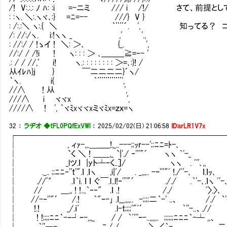
/! V:.:.: ﾉ ﾊ: :i =-ニミ Ⅴ/// i Ⅴ/!/ さて
: :ヽ. ＼:.ヽヾ､:} =ﾆ=-- Ⅴ///} V }
: /:.:＼ ヽ:.{ ＼ ｀¨¨´. ', 知ってる？ 
/: //:/ヽ. i:!ヽヽ _ ,' '.,
: //:/ / !ゝイ ! ＼: ＞､ {_. ',
//:/ / /!i ! ヽ: : : ＞ ､_________≧=‐- '
.: / / //,' i! ヽ.: : : : : : : : ＞=､:}! /
从ｲﾚﾊ}j } ￣二二二二}´ヽ/
｀ヽ. i{ ｀¨¨¨¨¨¨',
//∧ ! 从 ',
///∧ i ヾヾx ',
////∧ ! ', ｀ヾﾐxヾヾxミヾﾐx=ｚｘ=ヽ
32
：
ラヂオ ◆tFL0PQfExVWl
：
2025/02/02(日) 21:06:58
ID:srLR1V7x
┌─────────────────────────
│ , ィｧ-,,.＿_____!,_..---;;ｯr--';
│ `く ＼ ! ＿＿,_ `|'./ ‐'''"´ ヽヽ ｀'
│ _lツ.ｌ |yト┴‐く..］/ ヽヽ . ﾞ''
│ ._.. ;;ﾆﾆ‐''t'".ｌ .ｌヽ ,i|ﾞ/ . _,,,.. -ｰ'''"ﾞ !.
│ .//ﾞ゛ .ｌ｀i. ｌ ｌ ぐ￣.l..l!‐'''"´ ././ .｀'-､
│ // ＿,, ! !..,｀‐‐" .ｌ .! /./ ﾞ〉.〉､ ﾞ
│ //-‐''"´ /.! ｀"ｰ-｣ .ｌ__,,,,.. -;;;;二｀-' ..、 /./ ｀
│ !.! _/.ｉﾞ .l-t;;;;'"ﾞ´ ｀''-..、.
│ ! !;;;;ﾆﾆ｀-‐┘ｰ-,,,_ / / ｀ﾞ'''ｰ-..,,,,.. ;;;;;;ﾆﾆﾆ｀-┴ ,,、
│ .｀''―-､..,,,_ _,,....ﾆ./_/,,, ＼／｀-,,、 .＿,,