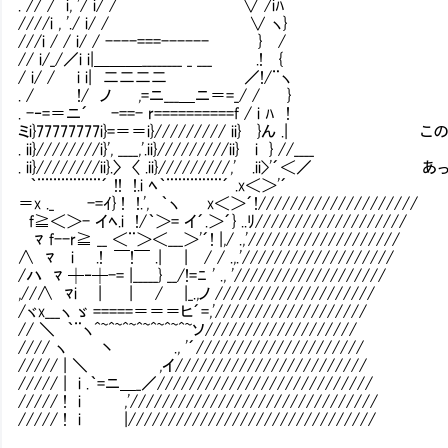
. // / i, '/ i/ / ∨ /iﾊ
////i , './ i/ / ∨ ヽ}
///i / / i/ / ----===------ } /
// i/_/／i i|＿＿＿________ _ ___ .! {
/ i/ / i i| 二二二二 ／!/¨ヽ
. / !/ ノ ,=ニ___＿ニ＝=_/ / }
. -‐=＝ニ´ -==- r==========f / i ﾊ !
ミi}77777777i}=＝＝i}///////// ii} }ん
. ii}////////i}', ____,'.ii}/////////ii} i 
. ii}////////ii}.〉 〈 .ii}/////////,' .
｀¨¨¨¨¨¨¨¨´ !! !.i ﾍ｀¨¨¨¨¨¨¨´ .x＜＞'´
＝x ._ -=ｲ} ! !.', ｀ヽ x＜＞´!////////////////////
f≧＜＞- イﾍ.i !/｀＞= イ´.＞´} ..ﾘ///////////////////
ﾏ f--r≧ __ ＜¨＞＜___＞'´! |,/ .,'///////////////////
∧ ﾏ i .! ￣!￣ .| | / / .,.'///////////////////
/ハ ﾏ ┼‐┼-= |_____} __/!=ﾆ ' ., '///////////////////
,//∧ ﾏi | | / |_.,ノ ////////////////////
/ヾx___ヽ ゞ =====＝＝＝ヒ´=,'///////////////////
// ＼ ｀¨ヽ^~^~^~^~^~^~^~ソ///////////////////
//// ヽ 丶 ., '´/////////////////////
///// | ＼ ,イ////////////////////////
///// | i .｀=ニ＿_／///////////////////////////
///// ! i ,'///////////////////////////////
///// ! i |///////////////////////////////