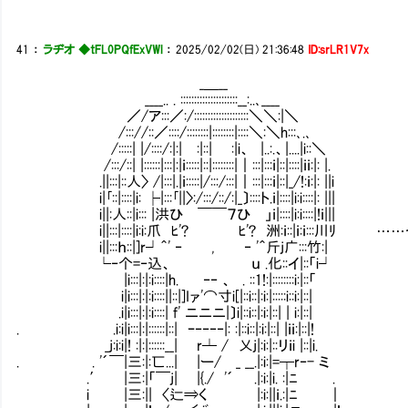
41
：
ラヂオ ◆tFL0PQfExVWl
：
2025/02/02(日) 21:36:48
ID:srLR1V7x
_＿__
____.. . :::::::::::::::::::::__:..､____
／/ア:::／:/::::::::::::::::::::＼＼:|＼
/::://::／::::/::::::::|::::::::|::::＼:＼h:::､.､
/:::::| |/::::/:|:| :|::| :|i、 |..:.、|....|i::＼
/:::/::| |::::::|:::|:|ｉ:::::|::|::::::::|｜:::|:::ｉ|::|::::|ｉｉ:|: |.
.||:::|::人〉 /|:::|.|ｉ:::::|/:::/:::|｜:::|:::ｉ|::|_/!:ｉ:|: ||i
i|｢::|::::|i: ├|:::｢||〉:/:::/::/:|_〕::::ト.ｉ|::::|i:i::::|: |||
i||:人::|i::: |洪ひ㏍￣￣７ひ㏍」ｉ|::::|i:i::::|!ｉ|||
i||:::|::::|i:i:爪 ﾋ'? ﾋ'? 洲:ｉ::|ｉ:ｉ:::川ﾘ
i||:::ｈ::|]r┘＾' ‐ , ‐ '＾斤j广:::竹:|
└‐个=‐込、 ｕ .化::イ|::「i┘
|i:::|:|:i::::|h. ‐‐ 、 . ::1!:|::::::::i:|::「
i|i:::|:|:i::::||::|]Iァ'⌒寸i[|::i::|:i:|:::::i::i:|::|
.i|i:::|:|:i::::| f' ニニニ|〕i|::i::|:i:|::| | i:|::|
. .i:i|i:::|:|::::::|::| ｰ‐‐‐‐|: :|::i::|:i:|::| |ｉｉ:|::|!
_j:i:i|! :|:|::::::__| r┴ / 乂j|:i:|::リｉi |::|i.
. . '´￣|三:|:匸...| |ー/ _ __.|:i:|=┬r‐- ミ
.′ |三:|「￣j| |{./ '´ .|:i:|i. :|ﾆ .
i |三:|| 〈辷⇒く |:i:||ｉ.:|ﾆ ｜