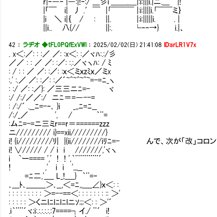
r|‐―‐ |―:|!‐:/ ___彡iﾞ＿＿_＿|:i:|||i.|ニ.___ |!
|「￣ i| 丿 .′￣ |｢￣￣￣ |:i:||||i.｢￣￣ミ｝
|i ＼ i|｛ / : ||. |:i:|||||i. . |
||ｉ.. 八{// ||:. └‐‐→} i.|、
42
：
ラヂオ ◆tFL0PQfExVWl
：
2025/02/02(日) 21:41:08
ID:srLR1V7x
. x＜:／: : :／ ／: :x＜: :／ヾﾊ:.:/彡
／／ : : ／ ／: :／: :.:／ヾヽﾊ: / ﾐ
: / : : ／ ／: :／: :ｘ＜ミｘzﾐｘ／ミx
:,' :.／ ／: :／: :／´~^~^~^~=-=ﾆ_ヽ
: :/ ／: :／}: ／三三ニﾆ=- ヾ
:/ /:/／／:/ ニﾆ＝=―--=
: /:/´ .__ﾆ=-‐､ }i _,,ﾆ=ﾆ__
/:/_／ ', / ｀¨=
:ムﾆ=-=ニ三ミr==r＝======zzz
ニ///////// i}==xii/////////}
i! {i/////////ﾘ| |{ii////////iﾘﾆ=- んで、次が「改」コ
i! ∨///// / / i i Ⅴ///////,'ヾヽ
i ｀ー==== ',' ! ! ',｀¨¨
! ,' i i ',,,
=ﾆ二,'____ L_!____} ｀¨
､___ﾄ､________＞､__,＜=ﾆ,,____∠}ｘ＜: :
: : : : : : : : : ＞=--==＜: : : : : : : :: ＞'
: : : : : ＞くニlﾆlﾆlﾆlニｿ;;;＜: : ＞'´
.i｀¨¨´ヾ;i:.:.:.:.:.:7====┐イ./ ¨´ i!