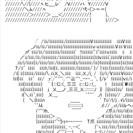
//////∧//|////.ﾍ ヒ＿_レ' /Ｖ////ハ Ｙ//////Ｖ
////////＼ﾑ////.ﾍ ﾉ///////弌-|＞＝＝{
//////////＞/////＞ ＿_＜///////////.! |、
/////////////////////////////////// | |///＞
.:′/:i:i/i:i:i:i:i:i:i:i:/i:i:i:i:i:i:i:i:i:i:i:i:i:iV:i:i:i:i:i:i:i:i:i:i:Ⅴ:i:i:iV:i:i:i:
_ノ:i:i/i:i:/:i:i:i:i:i:i:i:i/i:i:i:i:i:i:i:i:i:i:i:i:i:i:i:i:v::v:i:i:i:i:i:i:i:i::V:i:i::V:i:i:i
,rf´:i:i:i/i:i:/:i:i:i:i:i:i:i:i/i:i:i:i:i:i:i:i′:!:i:i:i:i:i:i:":i"i:i:i:i:v:i:i:i:i:Ⅵ:i:Ⅴ:i:
／:i/i:i:i:/i:i:/i:i:i:i:i:i:i:i:/:i:i:i:i:i:i:i:i:|:i:i:}:i:i:i:i:i:i:i:}:i:lv:i:i:i:i',:i:i:i:i:iV:i:i:l:i:i:
.:i:i/i/i:i:i:i:{:i:/i:i:i:i/i:i:i::/i:i:i:i:i:i:i:i:i:i{:i/i:i:i:i:i:i:i:/i:i:}:l:i:i:i:i:i|:i:i:i:i:i:|:i:i:}:i:i:
7:/:i:′i:i:i:iⅥ:i:i:i:l:/i:i:i{:i:､:i:i:i:i:i:i:i:i:/i:i:i:i:i:i:i:/ }:/ 1:i:i:i::{:i:i:i:i:i:{:i:/i:i:i:i
/:i| :i:{:i:l:i:i:i:/i:i:i:i:i八､i:i乂_＼:i:i:i:Ⅵi:i:i:,乂,/i_ / :{:i/i:/V:i:i:i:i:Vi:i:i:i:
l:i:l|:i:i:Ⅵ:i:i:′:i:i:/ .ｧ',::'"~~':, ⌒≧⌒,..
Ⅵ:i:i:i{:i:i:i:i{:i:i:i:i:} ﾞ ｛::::じ::(_ 三三 i::
Ⅴ:i:i{:i:i:i:i:}:i:i:i:i:} j 乂___,ノ _三三_乂.::::
Ⅴ:i{＼:i:i‘,:i:i:i:} 乂..__ ｀"~´ ,ﾉi {:i:}:i:i:i// ,ﾉi:i:i:
Ⅵ{ ＼:i}:i:i:iﾊ ＿＿ ´ 7:i//l/j ､ｲi/i:i:i:
｀`从 (:::::::::::::) ,ｲ:// _.ｨ(/i:i:iﾚヘ
iﾞ⌒)ｈ､ ￣￣ ﾉ爪:i:/i:i:i/i:i{:i:i
|:i:i:i:i:i:i:i＞ .,,_ _..イ:i:i:i|:i/i:i:i/:i:i:il:i:i:
|:i:i:i:i:{:i:i:i:i:⌒うぅ=‐‐---- Ｔ爪 :i:i:i:i:i:i:i:i/i:i:i:/i:i:i:i:|:i:i:
Ⅳ:i:i:{:i:i:i:{:i:i:i:i:i:i:_ -､-＜ }`ヽ:i:i:i:/i:i:i:/{:i:i:i:i:i|:i:i:
l:iV:i:i:}:i:i:i| ／￣i:::::::} }`v l::::{∨/:i:i:i/ V:i:i:i:|:i:i: