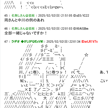
///∧ i ヾヾx ',
////∧ ! ', ｀ヾﾐxヾヾxミヾﾐx=ｚｘ=ヽ
45
：
名無しさん＠狐板
：
2025/02/02(日) 21:51:05
ID:sE0/IC22
両さんと中川の例のあれ
46
：
名無しさん＠狐板
：
2025/02/02(日) 22:01:03
ID:fi0AISBm
全部一緒じゃないですか！
47
：
ラヂオ ◆tFL0PQfExVWl
：
2025/02/02(日) 22:01:34
ID:srLR1V7x
/// 彡彡 ミ- 、
/// 彡厂ｰミ｀＿ |
///彡 / /彡"二 ｀ーﾍ ヽ ☆
ｲ/ 彡彡/ /／三三三 ',川| /
// //// /ー- ー- 、 | | /
川 // /―ヽ /γヽ ｀ |r〈 ＿ /
川、/ ｨﾆ卷>、 _ !ｨﾆ卷つ ﾚ ! rく 弋＿ あ、
ﾘ i || "" ￣｀ i | |"￣￣｀ |// / 乂////ハ
N|ゝ、..... i | !i, ﾉ ﾚ' ﾉ//|ヽ/八 
ゝヽﾋ└ー""入! !< ＞ r＜ﾚ' ノ＝ ゝ々＞ヽ
,,,,＿×Σ 了／ 二＞ 、 彡「 j∈ニニ⌒ヽ/ハ
三', ,,＜/////∧| ｀ｰ´辷辷辷彡｀ ﾑ三| ,'/∈ニニ⌒ヽ/リ
// 爪//////ハ∧ ヽ 大 // イ///ｲ '、 ∈ニ彡///寸
////∧////|///∧ﾄヽ ﾉ |./// !////! 、////////V
/////∧///|///∧ヽゝﾉ| |ﾚ'/ /V// 八 }////////Ｖ