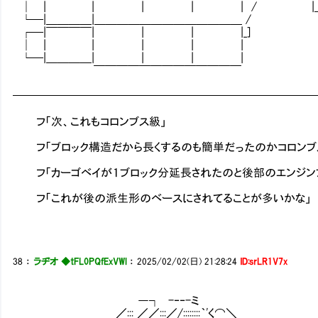
│ | | | | | / |＿＿| 
└─|＿＿＿＿|＿＿＿＿＿＿＿＿＿＿＿＿＿ /
┌─|￣￣￣￣| | | |_]
│ | | | | |
└─|＿＿＿＿| | | |
￣￣￣￣￣￣￣￣￣￣￣￣￣
━━━━━━━━━━━━━━━━━━━━━━━━━━
フ「次、これもコロンブス級」
フ「ブロック構造だから長くするのも簡単だったのかコロンブ
フ「カーゴベイが１ブロック分延長されたのと後部のエンジンブ
フ「これが後の派生形のベースにされてることが多いかな」
38
：
ラヂオ ◆tFL0PQfExVWl
：
2025/02/02(日) 21:28:24
ID:srLR1V7x
―┐ -‐‐-ミ
／::: ／／:::／/::::::::｀'く⌒＼