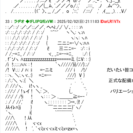
／. . . . . ./.::::／i{ .／／:イ´o/:/`~´／.::_‐ ; ｀ヽ.」:::__j{
.／. . . . . . . /:／{__.ﾑ, '.／／／o./.:,' ,.:::::_ .ﾉ .ム⌒>、
. /. . . . . . . . . {:(´ 〉、__ /_／ , o ,':::,' /.::::/ ,' ,ｲ___ _). . ..V/
33
：
ラヂオ ◆tFL0PQfExVWl
：
2025/02/02(日) 21:11:03
ID:srLR1V7x
: :／: :/ :／:／:.:／／, へﾍi:./,/ ∨、: : : :ﾊ
:/: :.:./:./: :/:/: / /: :/ ~^~´ 丶＼: ヽ:ﾊ
: : : /:./: :/:/: / /: :/ } ヽ:ヽ: ヽﾊ
: : /:./: :/:/: / /: :/ { 二ニﾆ=-∨ヽ:ﾊﾊ
: /:./: :/:/: / /: :/ i! 三二ﾆ=-Ⅴ:/: : i
/ /,-=ﾆ_ / /: :/ ヾ_ _ﾆ=-‐=ﾆ_ Ⅴ:./: {
. f´ソヽ ﾊzzzzzzzzzzzzzzzz======ミ. {ﾆV: : :}
/i !:.:.:.:.ﾊﾊ: : ! ｀ヽ/////}i}///}:.:/
/! V:.:.: ﾉ ﾊ: :i =-ニミ Ⅴ/// i Ⅴ/!/ 
: :ヽ. ＼:.ヽヾ､:} =ﾆ=-- Ⅴ///} V }
: /:.:＼ ヽ:.{ ＼ ｀¨¨´. ', 正式な配
/: //:/ヽ. i:!ヽヽ _ ,' '.,
: //:/ / !ゝイ ! ＼: ＞､ {_. ', バリエー
//:/ / /!i ! ヽ: : : ＞ ､_________≧=‐- '
.: / / //,' i! ヽ.: : : : : : : : ＞=､:}! /
从ｲﾚﾊ}j } ￣二二二二}´ヽ/
｀ヽ. i{ ｀¨¨¨¨¨¨',
//∧ ! 从 ',
///∧ i ヾヾx ',
////∧ ! ', ｀ヾﾐxヾヾxミヾﾐx=ｚｘ=ヽ