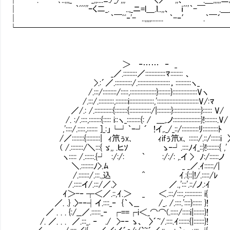
│ ｀ﾞﾞﾞ''ｰく二_. ..,_ニ=l＿.ｌ..,,、 ｉﾞﾞ'｀-￣ .＿_,,,
│ ｀￣ﾞﾞ‐'- ..,,,,........ ｀-ｰ′
└─────────────────────────
＞ ‐…… ‐ _
_／.:::::::::／:::::::::::::ﾏ:::::::: 、
>.:´／.:::::::::::/.:::::::::::::::::::::，::::::::::ヽ_
/.:::/:::::::::/:::::,:::::::::::::::::}::::::::}::::::::::::::::Vヽ
/.:::/.::::::::::,::::::::i::::::::::::::::,':::::::::::::::::::::::::::V/:ﾏ
／/.: /.::::::::::::{::::::::{::::::::::::::/|:::::::::}::::::::::::::::::}:::::: V/
/. :/.::::,::::::::{::::: i::ヽ_:::::::::{: / ___,.ノ::::::::::::::::::}!::::::::.V/
,'::::/.:::::,::::::: ]_:」└┘｀ｰ┘´ !イ,._/_::/:::::::::::ﾘ::::::::::ﾄ
/／::::::::{:::::::::| ｨ笊ぅx､ ｨifぅ笊x､ ::::::/.::/::::::i 
( /.::::::::/＼:::{ ゞ,, .ヒｿ ゝ‐┘.::::ﾉｲ_::}!
ヽ::::: /.::::::.{┘ :/:/: ｀ :/:/: ,.イ > ﾉ:/::::::ノ
＼.::::::::ﾉ>.ﾑ _ _／.ｲ:::::
/.:::::::/.:::.,込 ^ ｲ.:{::|!/.:::::/ﾚ
/.:::::イ/.:::/／.> ／.,':::'.
ｲ＞-‐ ┬＜／.::,ｲ.＞ _ ＜.:::/::::,::
／. .} .〉‐‐┤イ.::::_‐ {｀ヽ__ /_. /.:::
／ . . . {:/__／.::::::_‐ ┌==┌i＜_⌒⌒(.:::::/:::::i|:::::::}!
/. ／. . . ／.:::_. ‐ ./ >‐‐ ゝ、 〉´~/.::::.ｲ:::::::{|:::::::}!