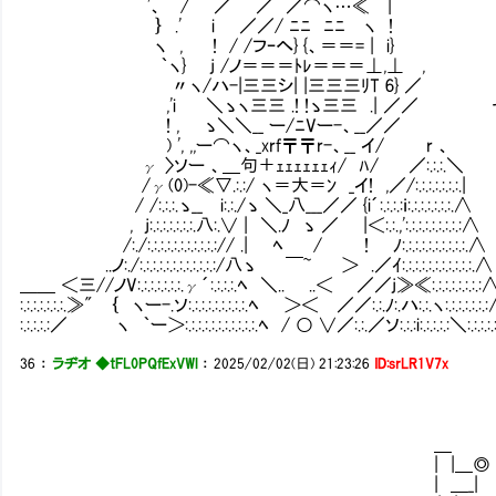
'、 / ／ ／ ／⌒ヽ…≪ |
｝ .' i ／／/ ﾆﾆ ﾆﾆ ヽ !
ヽ , ! / /フｰへ} {、＝＝= | i}
｀ヽ} j /ノ＝＝＝ﾄﾚ＝＝＝⊥,⊥ ,
〃ヽ/ハ-|三三シ| |三三三ﾘT 6} ／
,'i ＼ゝヽ三三 .! !ゝ三三 .| ／／ その通り
! , ゝ＼＼__ ー/ﾆVー-、__／／
) ', ,,ー⌒ヽ、_xrf〒〒r-、__ イ/ r 、
γ 〉ソー 、＿句＋ｪｪｪｪｪｪｨ/ ﾊ/ ／:.:.:.＼
/γ(0)-≪▽.:.:/ ヽ＝大＝ﾝ _イ! ,／/:.:.:.:.:.:.:.|
/ /:.:.:.ゝ__ i:.:./ゝ ＼_八___／／ {i´:.:.:.:ｉ:.:.:.:.:.:.:.∧
, j:.:.:.:.:.:.:.八:.∨ | ＼.ﾉ ゝ ／ |＜:.:.,':.:.:.:.:.:.:.:.:∧
/:./:.:.:.:.:.:.:.:.:.:.:// .| ﾍ / ! ﾉ:.:.:.:.:.:.:.:.:.:.∧
..ノ:./:.:.:.:.:.:.:.:.:.:.:.:/八ゝ ￣~ ＞ .／ｲ:.:.:.:.:.:.:.:.:.:.:.∧
＿＿ ＜三//ノV:.:.:.:.:.:.:.γ´:.:.:.:.ﾍ ＼.. ..＜ ／／j≫≪:.:.:.:.:.:.
:.:.:.:.:.:.:.≫" ｛ ヽー-.ソ:.:.:.:.:.:.:.:.:.ﾍ ＞＜ ／／:.:.ﾉ:.ハ:.:.ヽ:.:.:.:.:.
:.:.:.:.:／ ヽ ｀ー＞:.:.:.:.:.:.:.:.:.:.:.ﾍ / ○ ∨／:.:.／ソ:.:.:i:.:.:.:.:＼:.:.:
36
：
ラヂオ ◆tFL0PQfExVWl
：
2025/02/02(日) 21:23:26
ID:srLR1V7x
＿ 
| |＿◎ | |
| ＿_| | ＿_| 