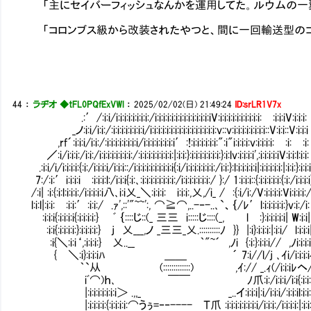
「主にセイバーフィッシュなんかを運用してた。ルウムの一翼
「コロンブス級から改装されたやつと、間に一回輸送型のコ
44
：
ラヂオ ◆tFL0PQfExVWl
：
2025/02/02(日) 21:49:24
ID:srLR1V7x
.:′/:i:i/i:i:i:i:i:i:i:i:/i:i:i:i:i:i:i:i:i:i:i:i:i:iV:i:i:i:i:i:i:i:i:i:i:Ⅴ:i:i:iV:i:i:i:
_ノ:i:i/i:i:/:i:i:i:i:i:i:i:i/i:i:i:i:i:i:i:i:i:i:i:i:i:i:i:i:v::v:i:i:i:i:i:i:i:i::V:i:i::V:i:i:i
,rf´:i:i:i/i:i:/:i:i:i:i:i:i:i:i/i:i:i:i:i:i:i:i′:!:i:i:i:i:i:i:":i"i:i:i:i:v:i:i:i:i:Ⅵ:i:Ⅴ:i:
／:i/i:i:i:/i:i:/i:i:i:i:i:i:i:i:/:i:i:i:i:i:i:i:i:|:i:i:}:i:i:i:i:i:i:i:}:i:lv:i:i:i:i',:i:i:i:i:iV:i:i:l:i:i:
.:i:i/i/i:i:i:i:{:i:/i:i:i:i/i:i:i::/i:i:i:i:i:i:i:i:i:i{:i/i:i:i:i:i:i:i:/i:i:}:l:i:i:i:i:i|:i:i:i:i:i:|:i:i:}:i:i:
7:/:i:′i:i:i:iⅥ:i:i:i:l:/i:i:i{:i:､:i:i:i:i:i:i:i:i:/i:i:i:i:i:i:i:/ }:/ 1:i:i:i::{:i:i:i:i:i:{:i:/i:i:i:i
/:i| :i:{:i:l:i:i:i:/i:i:i:i:i八､i:i乂_＼:i:i:i:Ⅵi:i:i:,乂,/i_ / :{:i/i:/V:i:i:i:i:Vi:i:i:i:
l:i:l|:i:i:Ⅵ:i:i:′:i:i:/ .ｧ',::'"~~':, ⌒≧⌒,..-‐-..､`、｛/ﾚ′l:i:i:i:i:i:}v:i:/i:
Ⅵ:i:i:i{:i:i:i:i{:i:i:i:i:} ﾞ ｛::::じ::(_ 三三 i:::::じ::::(_, Ⅵ 
Ⅴ:i:i{:i:i:i:i:}:i:i:i:i:} j 乂___,ノ _三三_乂.::::::::::ﾉ }} |:i}:i:i:i:|:i:i/ l:i:i:i
Ⅴ:i{＼:i:i‘,:i:i:i:} 乂..__ ｀"~´ ,ﾉi {:i:}:i:i:i// ,ﾉi:i:i:
Ⅵ{ ＼:i}:i:i:iﾊ ＿＿ ´ 7:i//l/j ､ｲi/i:i:i:
｀`从 (:::::::::::::) ,ｲ:// _.ｨ(/i:i:iﾚヘ
iﾞ⌒)ｈ､ ￣￣ ﾉ爪:i:/i:i:i/i:i{:i:i
|:i:i:i:i:i:i:i＞ .,,_ _..イ:i:i:i|:i/i:i:i/:i:i:il:i:i:
|:i:i:i:i:{:i:i:i:i:⌒うぅ=‐‐---- Ｔ爪 :i:i:i:i:i:i:i:i/i:i:i:/i:i:i:i:|:i:i: