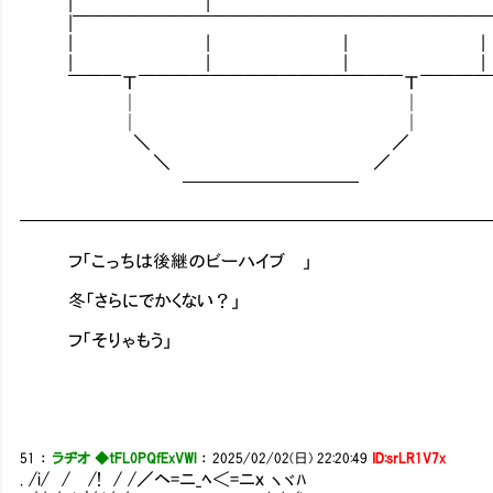
| | .|
|￣￣￣￣￣￣￣￣￣￣￣￣￣￣￣￣￣￣￣￣￣￣￣￣
| | | |
| | | |
￣￣￣Τ￣￣￣￣￣￣￣￣￣￣￣￣￣￣￣Τ￣￣￣￣￣￣
│ │
│ │
＼ ／
＼ ／
──────────
━━━━━━━━━━━━━━━━━━━━━━━━━━
フ「こっちは後継のビーハイブⅡ」
冬「さらにでかくない？」
フ「そりゃもう」
51
：
ラヂオ ◆tFL0PQfExVWl
：
2025/02/02(日) 22:20:49
ID:srLR1V7x
. /i/ / /! / /／ヘ=ニ_ﾍ＜=ニｘ ヽヾﾊ