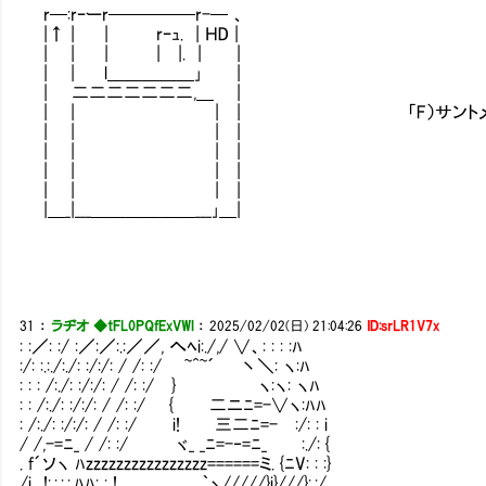
r─:rｰーr─────r-─ 、
|↑ | | rｰｭ. | ＨD |
| | | | |. | |
| | l＿＿＿＿＿｣ |
| 二二二二二二二,＿ |
| | | | 「F）サントメ・プリ
| | | |
| | | |
| | | |
| | | |
|＿_|___＿＿＿＿＿＿___｣＿|
31
：
ラヂオ ◆tFL0PQfExVWl
：
2025/02/02(日) 21:04:26
ID:srLR1V7x
: :／: :/ :／:／:.:／／, へﾍi:./,/ ∨、: : : :ﾊ
:/: :.:./:./: :/:/: / /: :/ ~^~´ 丶＼: ヽ:ﾊ
: : : /:./: :/:/: / /: :/ } ヽ:ヽ: ヽﾊ
: : /:./: :/:/: / /: :/ { 二ニﾆ=-∨ヽ:ﾊﾊ
: /:./: :/:/: / /: :/ i! 三二ﾆ=-Ⅴ:/: : i
/ /,-=ﾆ_ / /: :/ ヾ_ _ﾆ=-‐=ﾆ_ Ⅴ:./: {
. f´ソヽ ﾊzzzzzzzzzzzzzzzz======ミ. {ﾆV: : :}
/i !:.:.:.:.ﾊﾊ: : ! ｀ヽ/////}i}///}:.:/