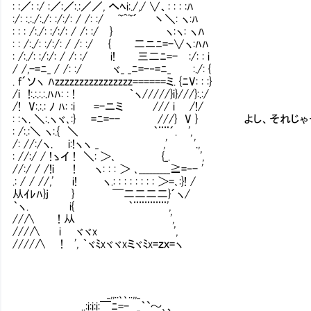
: :／: :/ :／:／:.:／／, へﾍi:./,/ ∨、: : : :ﾊ
:/: :.:./:./: :/:/: / /: :/ ~^~´ 丶＼: ヽ:ﾊ
: : : /:./: :/:/: / /: :/ } ヽ:ヽ: ヽﾊ
: : /:./: :/:/: / /: :/ { 二ニﾆ=-∨ヽ:ﾊﾊ
: /:./: :/:/: / /: :/ i! 三二ﾆ=-Ⅴ:/: : i
/ /,-=ﾆ_ / /: :/ ヾ_ _ﾆ=-‐=ﾆ_ Ⅴ:./: {
. f´ソヽ ﾊzzzzzzzzzzzzzzzz======ミ. {ﾆV: : :}
/i !:.:.:.:.ﾊﾊ: : ! ｀ヽ/////}i}///}:.:/
/! V:.:.: ﾉ ﾊ: :i =-ニミ Ⅴ/// i Ⅴ/!/
: :ヽ. ＼:.ヽヾ､:} =ﾆ=-- Ⅴ///} V } よし、それ
: /:.:＼ ヽ:.{ ＼ ｀¨¨´. ',
/: //:/ヽ. i:!ヽヽ _ ,' '.,
: //:/ / !ゝイ ! ＼: ＞､ {_. ',
//:/ / /!i ! ヽ: : : ＞ ､_________≧=‐- '
.: / / //,' i! ヽ.: : : : : : : : ＞=､:}! /
从ｲﾚﾊ}j } ￣二二二二}´ヽ/
｀ヽ. i{ ｀¨¨¨¨¨¨',
//∧ ! 从 ',
///∧ i ヾヾx ',
////∧ ! ', ｀ヾﾐxヾヾxミヾﾐx=ｚｘ=ヽ
_,,..､､..,,_
..:i:i:i:￣ﾆ=- _｀`～､、