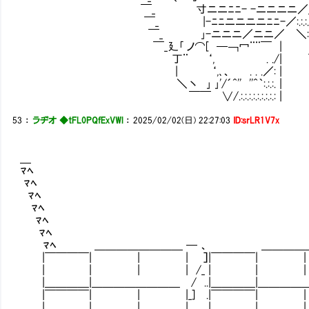
￣_ 寸ニニﾆﾆ- -ニニニニ／___／:.:
￣_ |-ﾆﾆニニニニﾆﾆ-／:.:.:.:.:.:.:.:.:.
￣_ ｣-ニニニ／ニニ／ ＼:.:.:.:.:.:.:.:
￣_廴｢ ノ⌒[ ─￢冖¨¨￣ | 丶:.:.:.:.:.:
丁¨ ‘, . ./| ￣-_:.:.:.:.:.:.
| ‘,､、 . . .／: | -_:.:.:.:.:
＼丶 ｣ ｣'/´^'' ''^｀:.:.:. | -_:.:.
￣￣ ∨/.:.:.:.:.:.:.:.:.: | -_:
53
：
ラヂオ ◆tFL0PQfExVWl
：
2025/02/02(日) 22:27:03
ID:srLR1V7x
＿ ＿
ﾏﾍ | |＿◎ 
ﾏﾍ | ＿_| | 
ﾏﾍ | |＿ | |
ﾏﾍ |＿＿| |
ﾏﾍ
ﾏﾍ
ﾏﾍ ＿＿＿＿＿＿＿＿ ─ 、 ＿＿＿＿＿＿
|￣￣￣￣| | | ］|￣￣￣￣| |
| | | | /_ | | | 
|＿＿＿＿|＿＿＿＿＿＿＿＿ / ..|＿＿＿＿|＿＿＿＿＿
|￣￣￣￣| | |_] .|￣￣￣
| | | | . | | | | 