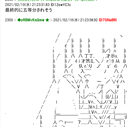
2021/02/10(水) 21:23:31.83
ID:1ZewYC3c
最終的に五等分されそう
2350
：
◆pRBMvKqQmw ★
：
2021/02/10(水) 21:23:38.92
ID:7S6laBRi
/ / ヽ
/ /' |i |i |i |i |i
, ｲ |i |i |i |i |ｉ
ｉ |ｉ |i |i |i |ｉ／} ﾊ |i
| /' |i. 八 八 丁丁､ , ,才示x. |i
|i ' |i / ｲ i 才笊ミ､＼ / r:'::ﾘ 从 i|i
|i: |i ／ 圦 ｒ.':り ノ' ゞ' ｲ
|i 八 { 入｀¨´ ﾉ 八. / 
|i ＜⌒ヽ ＼ <⌒ _ , - /人 i
八 / ＼ヽ∨∧ 个 ー ／ ∨ｲ ハ
/ , ＼ V 八 /'丁 V | .f
/ ｉ 八 | _ ､_ ノ| ／＼}/ |ヽ
/ |ヽ|／⌒ヽ | {i}/,|..|.ｉ |
/ i ', |...ｉ.....Vﾊ.. ＼j,ノ/,
/ , ', }./......}Vﾊ.}...Y..///....y
. / {＿ Ⅵ..........l..Vﾊ.... /
/ |i |￣￣￣￣￣､...........}...＼ v//.イ....|＿___彡
, |i 人 ⌒ r--- ７........八.......∨/