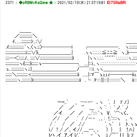
2371
：
◆pRBMvKqQmw ★
：
2021/02/10(水) 21:37:19.81
ID:7S6laBRi
＿
.＿＿_ .／;;;;;;;;;;;
.／;;;;;;;;;;;;;;＼ ./;;;;;;;;;;;;;;;;;;;
ｲ､､､;;;;;;;;;;ｼ､;;∨ ＿＿＿＿＿__/;;;;;/;;;｀"'＜;;;
,ｲ;;;;;;;;;;;;;;;;｀ヽ,〈ヽ;;;〉──────i ┌──────､ ヽ;;;;;;;;;;;;;;;;;;;;;;;;;;;
;;;;;;;;;;;;;;;;;;;;;;i;;;;;∨}i＿＿＿＿＿＿__.| .ヽヽ:.:.:.:.:.≦ﾆﾆ≧ ヽ,.}i───
;;;;─＜;;;;;;ﾉ。;;;;;∨;;;;;;;;;;;;;;;;;;;;;;;;;;;;;;;;;;;}i . |ヽヽ:.:.:.:.｀"""´:.:.:.:.:.:.:ヽ
;;;;;;;;;;;;;;;ヽi{;;;;;}i;;;;;;;ゝ───────┐ ....|:::i.､ヽ:.:.:.:.:.:.:.:.:.:.:.:.:.:.:.:.:.:.:.:ヽ,｀ヽ,;;;
ゝ､;;;;;;;;;;;;;;ヽ;;;}＿＿＿＿＿＿＿＿＿.ﾉ￣￣::::i. ヽヽ＿＿＿＿＿＿＿__ヽ;
;;;;;;;＼;;;;;;;;;;;;ヾ;;;;;;;;;;;;;;;;;;;;;;;;;;;;;;;;;;;;;;;;;;;;;;;;;;ii ......|::ﾏ￣ゝｪｪ
;;;;;;;;;;;;;ヽ,;;;;;;;;;;}i;;;;;;;;;;;;;;;;;;;;;;;;;;;;;;;;;;;;;;;;;;;;;;;;;;ii ..└ .ﾏ:::::||::::|:::::::::::::＼ ii:
ー=,.´ _ -―‐- 、ヽ ', .l ｿ ﾉ.}
／ .／ '" ＿ ヽ ﾞ: : ' ノ. ' .ﾉ
／イ .／ ／ ,..:':::::｀ヽ V, '⌒ヽく、
／/ ／ .' / /－- ､、: !,:':::::ヽ 、丶
/ .' / ／ ././ ', ヽ´ i .ﾄ､ヽ
i./ ! ./ ／,. イ.// ＿--_ 、 } } 
lハ ,イ__ｱ,.イ l/.' ´ - ｀ヽ :ｊ /''"¨ ｌ l }ｊ ｿ