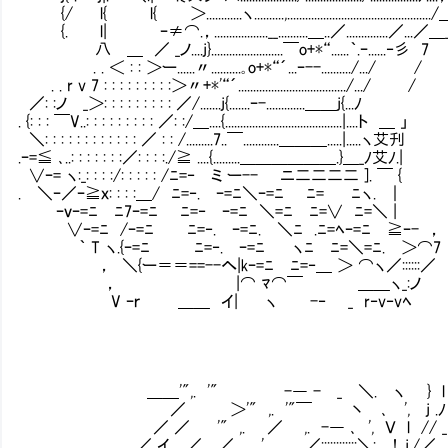
{/ l{ l{ ＞............ヽ..........,..............................................
{. l| ｰ≠⌒.，..................__..........＿..／..............／...／＿
八 ＿ ／ _ノ....j}........................￣o+*“......｀.ｰ......‐彡 7
. . ＜ : : ＞ー......〃..........｡o+*“´...ｰ--........../.../ /
. . r v 7 : : : : : : : : :＞〃+*'“´..................................../.../ /
／: :ノ _＞: : : : : : : : : ／/.......j{.......ｰ-.............＿＿j{...ﾉ
. {: : : ￣V..: : : : : : : : : ／: :/＿....{.......................................|....ト ＿ 」
＼: : : : : : : : : : : : ／ : : /.........7..￣............＿＿＿.....|.....ヽ艾刋
.ｰ=≦ ､..: : : : : : :／: : : :./≧ ....{.........＿＿＿＿＿＿.}＿_ﾉ艾ﾉ.|
∨ｰ= ヽ:_: : : :/: : : : : /ﾆ=‐Ⅵミ ー-- ニ二二二二 ]. ￣ {
. ＼ｰ／ｰ≧ｘ: : : :＿/ ﾆ=‐.Ⅵｰ=ﾆ＼ｰ=ﾆ ﾆ=Ⅶ ﾆヽ. ｜
ｰｖｰ=ﾆ ﾆ7ｰ=ﾆ ﾆ=‐Ⅵｰ=ﾆ ＼=ﾆ ﾆ=∨ ﾆ=＼ |
∨ｰ=ﾆ /ｰ=ﾆ ﾆ=‐.Ⅷｰ=ﾆ. ＼ﾆ .ﾆ=ﾍｰ=ﾆ ≧ｰ- ，
｀ T ヽ.{ｰ=ﾆ ﾆ=‐.Ⅷｰ=ﾆ ヽﾆ ﾆ=＼=ﾆ. ＞⌒7
， ＼{ー＝＝==--へ|kｰ=ﾆ ﾆ=‐＿ ＞ ⌒ヽ／::::::／
， |⌒ ﾏ⌒￣ ＿＿ヽ_:ノ
V ｰｒ ＿＿ イ| ヽ -‐ _ r‐v‐vﾍ
＿＿'",. '" -― - _ ＼. ヽ } l /./
／ ＞'" ,. '"￣ 丶 ､ ', j .ﾉ ./
／ ／ '" ,. ／ ,. -― ､ ', Ｖ l // 
／ イ ／ ／ ' , ／::::::::::::＼:, .! .j./／ 