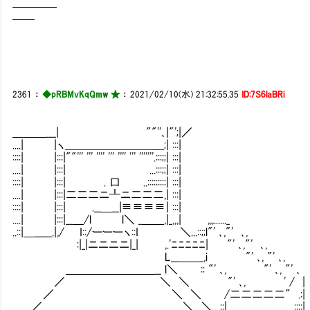
━━━━
━━
2361
：
◆pRBMvKqQmw ★
：
2021/02/10(水) 21:32:55.35
ID:7S6laBRi
＿＿＿___| ""''､|"';|／
....| |ヽ＿＿＿＿＿＿＿＿___;| :::|
::::| |:::|""''' ''' '''' ''' '''' ''' '''''''.:::;;| :::|
....| |:::| ...:::;;| :::|
::::| |:::| . 口 ..:::::::::| :::|
....| |:::|二二二ニ┻ニ二二二,| :::|
::::| |:::| .__＿__|≡≡≡≡| :::|
....| |:::|__＿/l l＼ _＿＿,|_,,,| ,,,......_
..::|＿_____.|,/ I::/ーーーヽ::I ＼...::;;l"' ､,"' ､,
:|_|ニニニニ|_| ,.'ﾆﾆﾆﾆﾆ| "' ､,"' ､,
L__＿＿_,i "' ､, "' ､,
＿＿＿＿＿＿＿＿__ l＼ :: "' ､, "' ､, "' ､
／ ＼ ＼ "' ､, ' / |
／ ＼ ＼ /二二二二二" .:|
／ ＼ ＼ ::| ...::::|