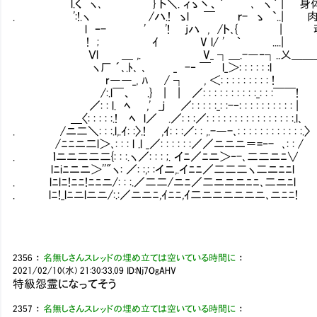
l.く ヽ､ } ト＼. ィゝ丶、｀ ､ 
. ':!.ヽ /ハ.! ゝl ￣ ｒ- ゝ `.
l ｰ- ' '! jハ , /ト､{ | 
! ; ｲ V l/ ' ｀ ....| つまり、最
Ｖl ＿ ,. V_ ┐＿.-―‐┐..乂＿＿＿＿
ヽ厂 ´､.ﾄ､ ､ _ -‐ ￣ l_＞: : : : : :l
r――_, ﾊ / ┐ , ＜: : : : : : : : : !
/:.l￣、 .} | | ／: : : : : : : : : :_: : :￣￣!
／: : l. ﾍ ,' _ｊ ／: : : : :_: :-‐: : : : : : : : : : |
＿〈: : : : :.! ﾍ l／ .／: : :／: : : : : : : : : : : : : : : :.l､
. /ニ二＼: : :.l,.ｲ: :〉.! ,ｲ: : :／: : ,.-―-､: : : : : : : : : : : :.〉
/ﾆﾆニ二l＞､: : : l .l _／: : : : : :／／ニニニ＝=‐- ､: : /
. ｌニニ二二二{: : :.ヽ／: : : ;. イﾆ／ﾆニ＞‐-､二二ニﾆ∨
lﾆiﾆニニ＞''"ヽ: ／: :,: :イニ,.イﾆﾆ／二二二ヽ二ニﾆﾆl
. lﾆlﾆ!ﾆﾆ!ﾆﾆニ/: : :.／二二/ニﾆ／二ニニニﾆﾆ､二ニﾆl
. lﾆ!_lﾆニlニニ/:.:／ニニﾆ,ｲﾆﾆ,ｲ二ニニニニニニ､ニﾆﾆ!
2356
：
名無しさんスレッドの埋め立ては空いている時間に
：
2021/02/10(水) 21:30:33.09
ID:Nj7OgAHV
特級怨霊になってそう
2357
：
名無しさんスレッドの埋め立ては空いている時間に
：