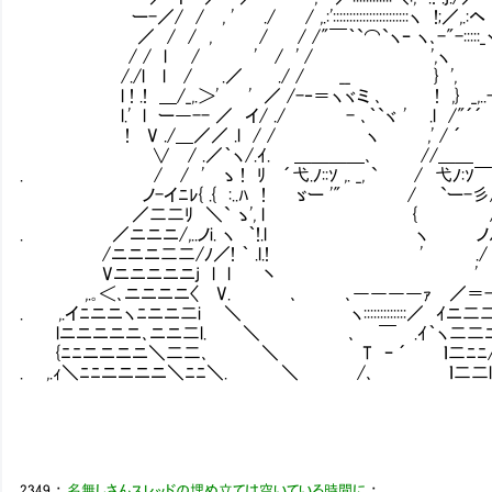
ー-／/ / , ' ./ / ,.:':::::::::::::::::::::::ヽ !;／
／ / / , / / /"￣｀`⌒`ヽｰ ヽ､-"-::
/ / l / ' / ' / ',ヽ ', !
/./l l / .／ ./ / __ } ', 
l ! .! ＿/_,.＞' ' ／ /-‐＝ヽヾミ ､ ! ,} _,..-=.l 
l.' l ー―-- ／ イ/ ./ - ､｀`ヾ ' .
! V ./＿／／ .l / / ヽ ,' / 
∨ / .／｀ヽ/.ｲ. ＿＿＿＿､ /
. / / ' ゝ ! ﾘ ´弋.ﾉ::ｿ ,. _, ` / 弋ﾉ:ｿ￣`,
ノ-イﾆﾚ{ .{ :..ﾊ ! ゞー '" / `ー-彡/ｊ
／二二ﾘ ＼` ゝ', l { /.
. ／ニニニ/,..ノi. ヽ ｀!.l ヽ ノ
/ニニニ二二/ﾉ／! ｀ .l.! ' ./ 
Vニニニニニj l l 丶 '
,.｡＜､ニニニニ〈 V. ､ ､――――ｧ ／＝-.
. ,.イﾆニニヽﾆニニ二i ＼ ヽ:::::::::::::／ ｲニ二
lニニニニニ､ニニ二l. ＼ ､ ￣ .ｲ｀ヽ二二ﾆ
{ﾆﾆニニニニ＼二二､ ＼ T ｰ ´ ｌ二ﾆﾆ/
. ,.ｨ＼ﾆﾆニニニニ＼ﾆﾆ＼. ＼ /､ ｌ二二lニﾆ
2349
：
名無しさんスレッドの埋め立ては空いている時間に
：