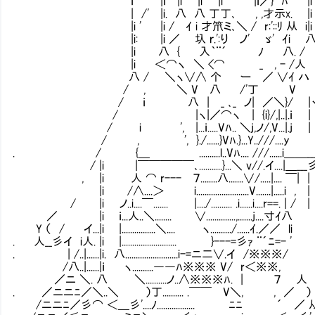
ｉ |ｉ |i |i |i |ｉ／} ﾊ |i
| /' |i. 八 八 丁丁､ , ,才示x. |i
|i ' |i / ｲ i 才笊ミ､＼ / r:'::
|i: |i ／ 圦 ｒ.':り ノ' ゞ' ｲi 
|i 八 { 入｀¨´ ﾉ 八. / ヽ
|i ＜⌒ヽ ＼ <⌒ _ , - /人 
八 / ＼ヽ∨∧ 个 ー ／ ∨ｲ 
/ , ＼ V 八 /'丁 V 
/ ｉ 八 | _ ､_ ノ| ／＼}/
/ |ヽ|／⌒ヽ | {i}/,|..|.
/ i ', |...ｉ.....Vﾊ.. ＼j,ノ
/ , ', }./......}Vﾊ.}...Y..///....y
. / {＿ Ⅵ..........l..Vﾊ.... ///.
/ |i |￣￣￣￣￣､...........}...＼ v//.イ....|＿___彡
, |i 人 ⌒ r--- ７........八.......∨/.
|i /∧....＞ i.........................V.......|.....i , |
/ |i ノ..i....￣....... |..../.......... .
／ |i ｉ...人..＼........ ∨..............,.......j....寸ｲ八
Y （ / イ...|i |................＼.... ヽ.
. 人__彡イ i人. |i |.......................... }---=彡ｧ ¨´ﾆ=- ' 
. | /..|......|i. 八...................
/八..|......|ｉ ヽ..........――ﾊ※※※ V/ r＜※※, 
／ニ ＼. 八 ＼..........ノ..∧※※※
. ／ニニﾆ／＼..＼ ）丁.......... .￣￣ V＼, , ／ ） 
/ニニﾆ／彡⌒ ＜＿彡'....ﾉ.................. ﾆﾆ ´ ／ 