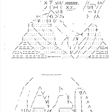
' 乂 '7´.ゝl.ｲ/ ,xzzzzzz、 //,,,,
ノ { '.ｒｰl { 乂:ｿ_,.. ./' !ﾉ:ﾘ `/ /
´＿/＼ヽl :!l ｀￣ ' ｰ‐ '
r‐: :￣/イｊ ＞',:!ゝ 〉 ﾉ人
__-': V: : : :{:::l 
. {: :（: : : ､: : : ';::! ､ ＼ ｀ ' ／:.:ヽ
ｊ: : :＼: : ヽ: : :ヽ. ＼ 、 ／!: : : :ト
／: : :､: : ＼: : : : : :', ｀ 、 ,＞イ :l: : : j: :.',
{:､: : : : ヽ: : : ＼: : : : l ／! ./.V ／/: : :./: : :ヽ
. ／ニ＼: : :.:＼: : : ＞: :_l、 / !. ,. /.／ ./ : : /: : : :/＼
. ／ニニニ＞､: : :.＞: :: : : :＞.,､ ｀:i / l ／ : ／: : :／lニ=i
/ﾆﾆヽﾆﾆニニ'ﾆ-＿: : : :ｰ-: : : ::＞､ :ｌ/.／/: :／: : :／二jニﾆ}
,ニニニ､ニニニ'ニニﾆ＝ー--- ､: : : :＼ ./: : : : ;.イニニニﾆﾆ!
--―――--
／ ＼
／ ＼
/ ∧ |ヽ ､-‐:､
/ ,′ ./ ∨ ′ ､ .! 寸∧
′ ′ / ￣ ∨ ! /￣ || 
' ! ./ Ｖ} / ﾘヽ.│ | .ﾊ
/ ! /＿＿＿ Y ／ ＿＿＿_
.′ !..| |∨ /: :__: : :! ﾉイ l: : :__: : '.リ|. ﾄ､ ﾍ