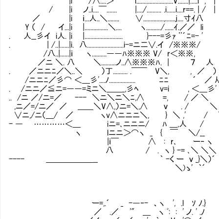
|i /∧....＞ i.........................V.......|.....i , |
/ |i ノ..i....￣....... |..../.......... 
／ |i ｉ...人..＼........ ∨..............,.......j....寸ｲ八
Y （ / イ...|i |................＼.... ヽ..
. 人__彡イ i人. |i |.......................... }---=彡ｧ ¨´ﾆ=- ' 
. | /..|......|i. 八.........................i-=ニ二∨.イ /※※※/ 
/八..|......|ｉ ヽ..........――ﾊ※※※ V/ r＜※※, 
／ニ ＼. 八 ＼..........ノ..∧※※※ﾊ. | ７ 人 
. ／ニニﾆ／＼..＼ ）丁.......... .￣￣ V＼, , ／ ） 
/ニニﾆ／彡⌒ ＜＿彡'....ﾉ.................. ﾆﾆ ´ ／ 
. /ニニ／≦ニ=――=ミニ＼＿＿_,彡ﾍ v=i , ＜＿彡'
.. /ニ ／/ニ=／ --- ＼ニ＼ニ＼ﾆ,∧ =, / ／ ＼
,ニ／=/ニ／ ／ ＿＿＼V∧,）ニ=＼,∧ ｖ . / ＼ 
∨ニ,/ニ（＿/ ／ ヽv∧ニニニ＼, } ＼ ,' / 
- ― …………＜＿ iニ=､ニニニ/ ﾊ ＿,人 /
ヽ lニニ＞⌒ヽ _ { ￣ ＼/__
|ｉ￣ ∧ : r､ ー‐ ヽ
八 / . ヽ } -= ､＼ ＼＼ ＿
---- ＿＿＿＿＿＿__ ｀ -く ー ｖ _}＼）´
＼)ゝ' ｀´
ー=,.´ _ -―‐- 、ヽ ', .l ｿ ﾉ.}
／ .／ '" ＿ ヽ ﾞ: : ' ノ. ' .ﾉ