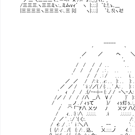
/三三三.ヽ三三ミヽ:.､ミムvィ´ ヽ |:.:.:.| ｀ﾐ:.!,ゝ､___
|三三三三ヽ三三三ヾ:､三 |ﾐ| ヽ|:.:.:.| ｀ﾐ､:!ﾐヽミ!
-----
´ ｀
／ ／ ヘ 
' '，
/ / / / . . . . _
/ / / / . : . . . . . 
' / / . : / . . . i. . 〈//
／ ／ / /: i: . .ｨ: . . }: . . }: 
／ ／ / ' :i :/／{ / {: . . ' 人: . }: :
' ｨ / / .:{/-‐┼‐ {: ./ / 
/／ / / / /八 __八 V / }' }: .}
/ , __ ノ . / ｨぅて㍉ }/ ｨぅ灯ぅ､:
/ ⌒ 「¨ｱ八 乂ツ ﾉ 乂ツ 八〈: .¨¨⌒ 
/ ｨ. . :} :∧ .:.:.:.:.:. .:i .:.:.:.:.:.
/ ／ ' . :./ ':{ 〈::. /: } i 
/ ｲ: ./ . : ' i :＼八 _ -- _ ': 
{ {/: / . /{ {: /: . 込、 乂.:.:.:.ノ ｲ. :Ⅵ 