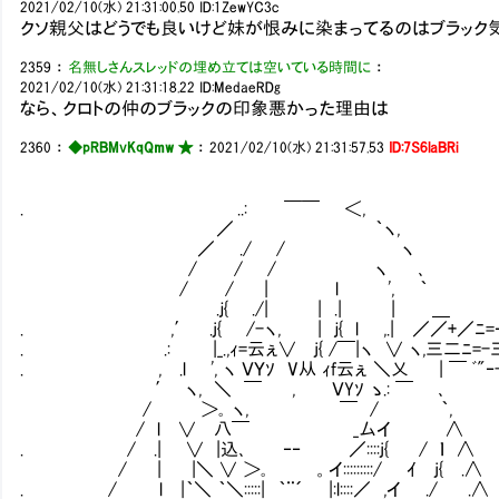
2021/02/10(水) 21:31:00.50
ID:1ZewYC3c
クソ親父はどうでも良いけど妹が恨みに染まってるのはブラック
2359
：
名無しさんスレッドの埋め立ては空いている時間に
：
2021/02/10(水) 21:31:18.22
ID:MedaeRDg
なら、クロトの仲のブラックの印象悪かった理由は
2360
：
◆pRBMvKqQmw ★
：
2021/02/10(水) 21:31:57.53
ID:7S6laBRi
. ..: ￣￣ ＜,
／ ｀ヽ,
／ ./ / ヽ
/ / / ヽ ､
/ / | l ', ｀
.ｊ{ ./| | .| | ＿
. ,′ .j{ /-ヽ, | ｊ{ l ,.| ／／+／ﾆ=‐ｪ＿_
. .: |_.,ｨ=云ぇ∨ j{ /￣|ヽ ∨ ヽ,三二ﾆ=-三/
. , .l ', ヽ ＶＹｿ V从 ｨf云ぇ ＼乂 | 
′ ヽ, ＼ ￣ , ＶYｿ ゝ.: ￣ ､
/ ＞｡ ヽ, ￣ / ｀, ヽ_r
/ l ∨ 八￣ _厶イ ∧
. / .| ∨ |込､ ‐‐ ／::::j{ 
/ | |＼ ∨ ＞｡ 。イ:::::::::/ ｲ
. / l |｀＼ ｀＼:::::| ｀¨´ |:l::::／ 