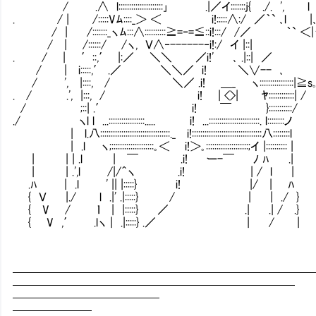
/ .∧ l:::::::::::::::::::::｣ .|／イ:::::::j{ 
. / | /:::::Vﾑ::::_＞ ＜ i!:::::∧:/ ／｀
/ | /:::::::_ヽﾑ:::∧::::::::::≧=‐=≦::i!:::/ 
/ | /::::::/ /ヽ, Ｖ∧‐------‐i!:/ イ |::
. / | ′::,′ |:／ ＼＼ ／i!' ､ .|::
/ | i:::::,′ .／ ＼＼／ i! ＼∨-- ､
/ ', |::::, / ＼／ .i! ＿_ ヽ::::::::::::::
. / .', |:::, / i! | <>| ﾔ::::::::::::| 
/ ;::| .′ i! ￣ }::::::::::
./ ヽl l ...:::::::::::::::::..... i! ...::::::::::::::::::::::::. l
| l.八:::::::::::::::::::::::::::::::::._ i!:::::::::::::::::::::::::::::::::八
| .l ヽ;::::::::::::::::::::｡＜ i!＞｡::::::::::::::::::::;イ |:::::
| | | .l | ￣ .i! ー-￣ ﾉ ﾊ .| 
| | .',l /|/＾ヽ .i! | / l | 
.ﾊ | .l ' || |:::::} i! |/ | ﾊ 
{ Ｖ |./ l .|' .|:::::} / | | ./ }
{ V / ｌ | |:::::} ／ .| .| / .} 
{ V ,′ .lヽ | .|:::::} .／ | / | .
━━━━━━━━━━━━━━━━━━━━━━━━━━
━━━━━━━━━━━━━━━━━━━━━━━━━
━━━━━━━━━━━━━
━━━━━━━