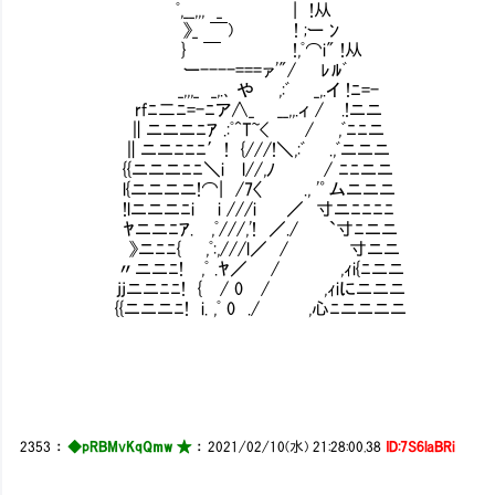
ﾟ,__,,, _ | !从
》_ ￣) ! ;ー ﾝ f´￣￣￣￣￣
} ￣ !,ﾟ⌒i" !从 | 単に事件を引
ー----===ァ'"/ ﾚﾙﾞ 
_,,,_ _,.､ や ,:ﾞ _,.イ !ﾆ=
rfﾆ二ﾆ=-ﾆア∧_ __,,.ィ / .!ニニ
∥ニニニﾆｱ .:ﾟ^T~< / 
∥ニニﾆﾆﾆ′! {///!＼,:ﾞ .,ﾞニニニ
{{ニニニﾆﾆ＼i l//,ﾉ / ﾆﾆニニ
l{ニニニニ!⌒| /7〈 ., '゜ムニニニ
!lニニニﾆi i ///i ／ 寸ニﾆﾆﾆﾆ
ﾔニニﾆｱ. ,ﾟ///,'! ／./ `寸ﾆニニ
》ニﾆﾆ{ ,ﾟ:,///l／ / 寸ニニ
〃ニニﾆ! ,ﾟ .ﾔ／ / ,ｨi{ﾆニニ
jjニニﾆﾆ! { / 0 / ,ｨiにニニニ
{{ニニニﾆ! i. ,ﾟ 0 ./ ,心ﾆニニニニ
2353
：
◆pRBMvKqQmw ★
：
2021/02/10(水) 21:28:00.38
ID:7S6laBRi