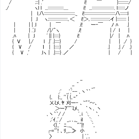
/ ;::| .′ i! ￣ }::::::::::
./ ヽl l ...:::::::::::::::::..... i! ...::::::::::::::::::::::::. l
| l.八:::::::::::::::::::::::::::::::::._ i!:::::::::::::::::::::::::::::::::八
| .l ヽ;::::::::::::::::::::｡＜ i!＞｡::::::::::::::::::::;イ |:::::
| | | .l | ￣ .i! ー-￣ ﾉ ﾊ .| 
| | .',l /|/＾ヽ .i! | / l | 
.ﾊ | .l ' || |:::::} i! |/ | ﾊ 
{ Ｖ |./ l .|' .|:::::} / | | ./ }
{ V / ｌ | |:::::} ／ .| .| / .} 
{ V ,′ .lヽ | .|:::::} .／ | / | .
_ -
_- _,,
,:ﾟ _,ﾞ,ﾞ-- ､丶`｀
{､ {:,, '゜{ {､‐゛
乂ﾐﾒ､ﾔ 刈ー- 、~"''～、
＞ー7''"'ﾐﾒ、 ｀丶､ 丶
､丶`｀/ / ﾟ｡i ﾟ:, `､
,:'ｲ.,ﾞ./ _,､､,,_ ｉl ﾟ:,
〈{.,ﾞ ﾆ..,,_ "''|! ﾟ｡ 兄貴
┌='"! 、ﾘ_,,..≫ 小 。
〉 | ﾟ,ﾟ｡ 個性を気にして