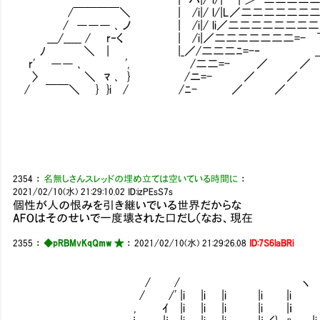
/￣￣￣￣＼ | /i|/ l/|L／二二二二二二二二
/ ――― ､ ノ | /i|/ li／二二二二二二二二
___/_____ / r‐く | /i|／二二二二二二二=- 
ﾉ ＼ | |_／/二二二ﾆ=-‐ ＿＿＿
r' ―― ､ Ⅵ ', /二二=- ／ 
〉 ＼ ﾏ ､ } /ニ=- ／ 
/ ￣￣＼ } }i / /ﾆ- ／ 
2354
：
名無しさんスレッドの埋め立ては空いている時間に
：
2021/02/10(水) 21:29:10.02
ID:izPEsS7s
個性が人の恨みを引き継いでいる世界だからな
AFOはそのせいで一度壊された口だし（なお、現在
2355
：
◆pRBMvKqQmw ★
：
2021/02/10(水) 21:29:26.08
ID:7S6laBRi
/ / ヽ
/ /' |i |i |i |i |i
, ｲ |i |i |i |i |ｉ