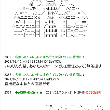
ィi{Ⅵ..../, /i:i:ｉ∧ /....Ⅳ～､
. , ..ィi〔‐=ﾆア{....... ゝﾊi:i:i:i:ｉ:}／......./＜二}iト.,
/,‐=ﾆニ二ゝ,〉.....／ }i:ｉ:ｉ://,...... /く^二二=‐＼
/=ﾊニニニﾆ乂ゞ /i:i:ｉ:{ ∨/::}ニﾆﾆ=‐,／ハ
‐=∧ﾆ{ﾆﾆﾆﾆ|::::| √i:i:i:i, |::: |二二,／ﾆ==‐
{=ニ∧ﾊニﾆﾆ,|::::| √i:i:i:ｉ:ﾊ |::: |二=,/二二=‐}
|ニニ∧7ニニ,|::::| {i:i:i:i:i:i:i:ｉｉ i|::: |二=,}二ﾆﾆ=‐|
|ニニﾆ,}ニニﾆ|::::| |i:i:i:i:i:i:i:ｉ| i|::: |二=,}二ﾆﾆ=‐|
2362
：
名無しさんスレッドの埋め立ては空いている時間に
：
2021/02/10(水) 21:34:03.94
ID:1ZewYC3c
いのりん先輩、あなたのクローンでしょ責任とって（無茶振り
2363
：
名無しさんスレッドの埋め立ては空いている時間に
：
2021/02/10(水) 21:34:12.24
ID:izPEsS7s
露出狂な本体との面談だぞ……
2364
：
◆pRBMvKqQmw ★
：
2021/02/10(水) 21:34:26.46
ID:7S6laBRi
ー=,.´ _ -―‐- 、ヽ ', .l ｿ ﾉ.}