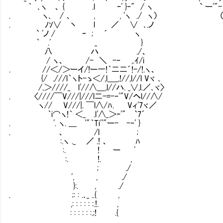
｀ ､ヽ 、 { .l ｰ' }‐" / ヽ ` ー'"- ' （
. ヽ､ / 、 , , 'ヽ ./ ヽ） （､__,
. ﾉｿ∨ 丶 l ／ ∨ ､.ノ ｀ 
` 'ノ / ｰ ; ´ ヽ
｀ .' _ }
八 ハ ./、
/ ヽ、 /- ＼ -‐ ,.ｲ/i
. //＜/＞ーイ/!ー一!｀二二´!-/!.ヽ、
{/ .///l｀ヽト-ゝ＜/,l＿_,!//,l//l Vヾ ､
/,＞////_ l'//∧＿,l//ハ. _∨,l.／､ヾ〉
. 〈////￣V///|///l二-=-‐'"V/へl//∧/
ヽ// V///|. ￣l∧/ﾊ. Vィ'7ヾ／
｀i⌒ヽ!｀ ＜_ .l'∧_＞ｰ'" `7´
. '. ヽ. ＿ '"｀Ti''"ー- -‐' }
. 、 /l ;
:.ヽ ._ ／ .! 、 ﾊ
:. ! ー '
:. !. ,
; ./
', , ./
}:. , ./
. ;: : .､_ ..{ ,
,: : : : : :.!. ,
: : : : : :.;! .{