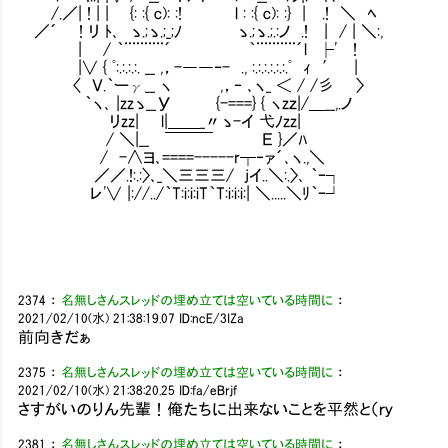
/.／| ! | | {: :{ c): :! l : :{ c): :} | .! ＼
／´ ! リ ﾄ､ ゝ.;ゝ.;_;ﾉ ゝ.;ゝ.;.:ノ .! | / | ＼:
| / ｀¨¨¨¨¨´ ｀¨¨¨¨¨´l ├' ! ３
|∨ { ﾟ:.:.:.:. __ ,，-――‐- ., :.:.:.:.:.:
〈 Ｖ.｀ーγ__ ヽ ,，‐ ､ヽ_ ＜ / /彡 〉 .
｀ヽ､ |zzゝ__У {-===} { ヽzｚ|/＿__,.ノ
リzz| l|＿＿_〃ゝ-イ 弋ﾉzz| ７．懐
/ ＼|__ ￣￣￣ Ｅ }／ﾊ ８．あー、
/ -∧ヨ､====-----r┬‐ァ´､ヽ.,＼ ９
／／.!:.:〉､_＼三三三/ jイ..＼:.〉､ ｀ｰ┐ 
レ'∨ |://../｀T:i:i:iT｀T:i:i:i:| ＼.....＼ﾘ｀ｰ┘
2374
：
名無しさんスレッドの埋め立ては空いている時間に
：
2021/02/10(水) 21:38:19.07
ID:ncE/3IZa
前向きだぁ
2375
：
名無しさんスレッドの埋め立ては空いている時間に
：
2021/02/10(水) 21:38:20.25
ID:fa/eBrjf
さすがいのりん先輩！俺たちに出来ないことを平然と（ｒｙ
2381
：
名無しさんスレッドの埋め立ては空いている時間に
：