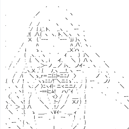
´ ｀ ､
. ／ ヽ
' 、 丶
. / ./ ヽ ヽ 、
'./ .{ .i_', ト､ ,..ヽ _ ｰ- _
,.!{ .八.{ ヽ ヽ､ ト､＼.ヽ ヽ 、
. 乂 {.｀--‐ ｀ｰ-- ｀j,i .}ヽ ヽ
. / ﾊ ､ ﾊ .八', ヽ ､
,.' ｉ ゝ 、 ,.乂'ハ ､
, { ,ヽ. ､ ヽ ｀ ´ ｲ 、 .} .i＼ ＼
, ./ : .{. ＼ ヽ ,. i イ､ ＼ }
. / ,. ' .', ､ _,.＞- ノ __ ／ .iヽ_ ,ノイ- _ ヽ . ＼
' ,. ,.'_,ヽ.乂 ,.' .{ ﾉ_ヽ ＿_!_ ヽ ｰ
/ /i ＼ ゝ_.r＝二{ﾆ}=ニﾆﾉ 〉 , ノ' ヽ', 、
.{ （ / ! 、 .｀ ヽゝﾆﾆ/!¨＼ニﾆゝ´､、 .:
、 ヽ .{ ヽ.; ／ ）ﾆヽｲ{- ニヾニニﾉ､ ./ j 、 ､ 
' , 、丶l ､., ', ｰ==辷ﾑ! ハ/`ｲ ',
（. ヽ ', / ､. ', ヾ〉 ./ / ＿_ , .
ヽ. ＼ ヽ! .{ ＼ ', .!-/ / 乂ﾉ } .! ｀ ､
.（ ｀ ＞ ._}. 八 ＼ , !./ ／ ,.' : ＼
＼ ｀ ､|. ゝ ＿_... ヽVｲ- .. ＿ ィ i ヽ.
、 、 ' l ｰ- _ i -‐ ´ ! , l } 
、 ｰ- ｀ { ヽ. ', .' ,. } ﾉ .ハ
ｰ _ ＼ ', 丶. ､ l ､ .'／ ﾉ , ／.ノ／