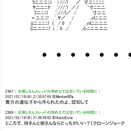
!lニニニﾆi i ///i ／ 寸ニﾆﾆﾆﾆ
ﾔニニﾆｱ. ,ﾟ///,'! ／./ `寸ﾆニニ
》ニﾆﾆ{ ,ﾟ:,///l／ / 寸ニニ
〃ニニﾆ! ,ﾟ .ﾔ／ / ,ｨi{ﾆニニ
jjニニﾆﾆ! { / 0 / ,ｨiにニニニ
{{ニニニﾆ! i. ,ﾟ 0 ./ ,心ﾆニニニニ
∩
| |.| 
● ● ● ● ● ● ● ⊂ニ
| |.| 
∪
2367
：
名無しさんスレッドの埋め立ては空いている時間に
：
2021/02/10(水) 21:35:57.00
ID:MedaeRDg
貴方の遺伝子から作られたのよ、認知して
2369
：
名無しさんスレッドの埋め立ては空いている時間に
：
2021/02/10(水) 21:36:39.92
ID:XaUuExne
ところで、妹さんと娘さんならどっちがいい？（クローンジョーク