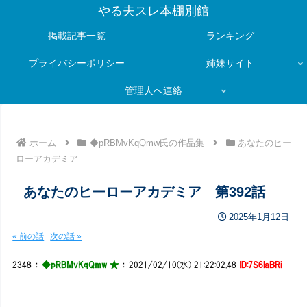
やる夫スレ本棚別館
掲載記事一覧
ランキング
プライバシーポリシー
姉妹サイト
管理人へ連絡
ホーム
◆pRBMvKqQmw氏の作品集
あなたのヒー
ローアカデミア
あなたのヒーローアカデミア 第392話
2025年1月12日
« 前の話
次の話 »
2348
：
◆pRBMvKqQmw ★
：
2021/02/10(水) 21:22:02.48
ID:7S6laBRi