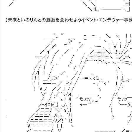
／ ＼ ＼| ...::::|
＼.::L, -──── -､_|
【未来といのりんとの邂逅を会わせようイベント：エンデヴァー事
＿＿'",. '" -― - _ ＼. ヽ } l /./
／ ＞'" ,. '"￣ 丶 ､ ', j .ﾉ ./
／ ／ '" ,. ／ ,. -― ､ ', Ｖ l // 
／ イ ／ ／ ' , ／::::::::::::＼:, .! .j./／ 
ー-／/ / , ' ./ / ,.:':::::::::::::::::::::::ヽ !;／
／ / / , / / /"￣｀`⌒`ヽｰ ヽ､-"-:::::_ヽ. 
/ / l / ' / ' / ',ヽ ',
/./l l / .／ ./ / __ } ', ', l 
l ! .! ＿/_,.＞' ' ／ /-‐＝ヽヾミ ､ ! ,}
l.' l ー―-- ／ イ/ ./ - ､｀`ヾ ' .l /"´´ ｀! .!
! V ./＿／／ .l / / ヽ ,' / ´ .l ,'
∨ / .／｀ヽ/.ｲ. ＿＿＿＿､ //＿＿ j/
. / / ' ゝ ! ﾘ ´弋.ﾉ::ｿ ,. _, ` / 弋ﾉ:ｿ￣`,
ノ-イﾆﾚ{ .{ :..ﾊ ! ゞー '" / `ー-彡/ｊ
／二二ﾘ ＼` ゝ', l { /.
. ／ニニニ/,..ノi. ヽ ｀!.l ヽ ノ
/ニニニ二二/ﾉ／! ｀ .l.! ' ./ 
Vニニニニニj l l 丶 '
,.｡＜､ニニニニ〈 V. ､ ､――――ｧ ／＝-.