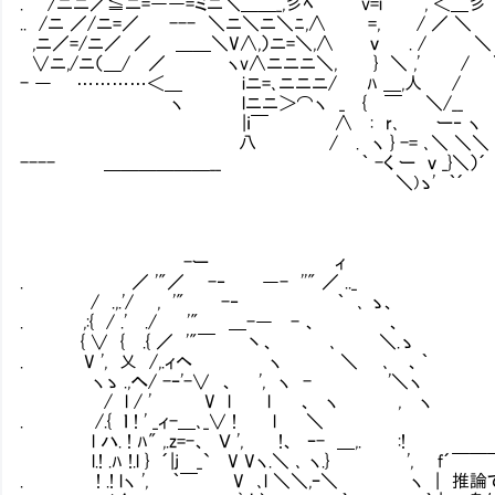
. /ニニ／≦ニ=――=ミニ＼＿＿_,彡ﾍ v=i , ＜＿彡'
.. /ニ ／/ニ=／ --- ＼ニ＼ニ＼ﾆ,∧ =, / ／ ＼
,ニ／=/ニ／ ／ ＿＿＼V∧,）ニ=＼,∧ ｖ . / ＼ 
∨ニ,/ニ（＿/ ／ ヽv∧ニニニ＼, } ＼ ,' / 
- ― …………＜＿ iニ=､ニニニ/ ﾊ ＿,人 /
ヽ lニニ＞⌒ヽ _ { ￣ ＼/__
|ｉ￣ ∧ : r､ ー‐ ヽ
八 / . ヽ } -= ､＼ ＼＼ ＿
---- ＿＿＿＿＿＿__ ｀ -く ー ｖ _}＼）´
＼)ゝ' ｀´
-ー ィ
. ／ '"／ -‐ ―- ''" ／ .._
/ .,.'/ , '" -‐ ｀ ､ ゝ、
. ,:{ / .' ./ '" ＿-― - 、 、
{ ∨ { .{ ／ '"￣ 丶、 ､ ＼.ゝ
. V ', 乂 /,.ィヘ ヽ ＼ ､ 、｀
ヽゝ .,へ/ -ｰ'-∨ 、 ', ヽ - '＼ヽ
/ l / ' V l l 、 ヽ , ヽ
. /.{ ｌ ! ' _ィ-＿､_∨ ! l
l ハ. ! ﾊ" ,.z=-、 Ｖ ', !、 ｰ- ＿,. :!
l.! .ﾊ !.l } ´|j _` V Vヽ.＼ ､ ヽ.}
. ! .! lヽ ', ｀￣ V ､l ＼＼,ｰ＼ ヽ