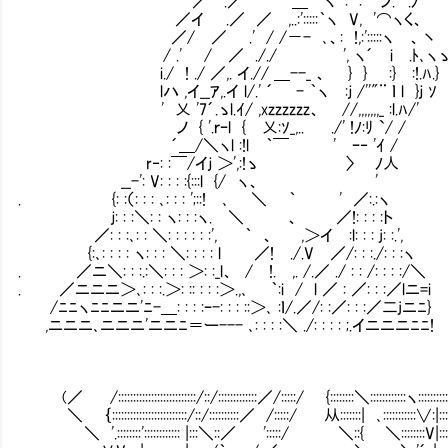
／ .／ '" ＿ ヽ ﾞ: : ' ノ. ' .ﾉ
／イ .／ ／ ,..:':::::｀ヽ V, '⌒ヽく、
／/ ／ .' / /－- ､、: !,:':::::ヽ 、丶
/ .' / ／ ././ ', ヽ´ i .ﾄ､ヽ
i./ ! ./ ／,. イ.// ＿--_ 、 } } 
lハ ,イ__ｱ,.イ l/.' ´ - ｀ヽ :ｊ /''"¨ ｌ l }ｊ ｿ
' 乂 '7´.ゝl.ｲ/ ,xzzzzzz、 //,,,,,,,_
ノ { '.ｒｰl { 乂:ｿ_,.. .
´＿/＼ヽl :!l ｀￣ ' ｰ‐ 'ｲ 
r‐: :￣/イｊ ＞',
__-': V: : : :{:::l {/ ヽ、 
. {: :（: : : ､: : : ';::! ､ ＼ ｀ ' ／:.:ヽ
ｊ: : :＼: : ヽ: : :ヽ. ＼ 、 ／!: : : :ト
／: : :､: : ＼: : : : : :', ｀ 、 ,＞イ :l: : : j: :.',
{:､: : : : ヽ: : : ＼: : : : l ／! ./.V ／/: : :./: : :ヽ
. ／ニ＼: : :.:＼: : : ＞: :_l、 / !. ,. /.／ ./ : : /: : : :/＼
. ／ニニニ＞､: : :.＞: :: : : :＞.,､ ｀:i / l ／ : ／: : :／lニ=i
/ﾆﾆヽﾆﾆニニ'ﾆ-＿: : : :ｰ-: : : ::＞､ :ｌ/.／/: :／: : :／二jニﾆ}
,ニニニ､ニニニ'ニニﾆ＝ー--- ､: : : :＼ ./: : : : ;.イニニニﾆﾆ!
(／ /::::::::::::::::::::::::::/::/:::::::::::::／/:::::/ {::::::::＼::::::::::::ヽ:::::::::::::
＼ ｛:::::::::::::::::::::::::/::/::::::::::／ /:::::/ 从:::::::| ､:::::::::::∨:|::::::::
＼ '.::::::::':::::::::::: |:::＼::／ ':::::/ ＼::{ ＼::::::::V|:::::::::::