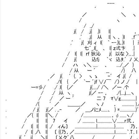
---
´ ｀
／ ＼ ヽ
/ ヽ 
/ .,/
j{ / .j| .|l l| ，
,′ .j| 从 l| ヽ 、 }l ..f´￣￣
,′ j{ 刈 ィ l{ ｀ ｰ-.}
七´_.l{_ 、 l| ｚ弍卞 .
/ l{ l| ｒｆ 狄沁 Ⅵj{ 以な 〉.､..| 
/ j{ Ⅵ 込ｆｊ ｀ヾ 込ﾀ.′ﾉ 乂＿＿＿
/ ハ ヽ＼ ..... 、 ..../_／ } 
/ 从 ー ´ __ /} 八 ，
／ j{ ′{. > ヽ ゝ ｰ′ イ .j{ /
´ ./l{ { ／ ｀ー ´jｆ ∨ﾉ￣ /） ノ ./ | 
ー=彡/ ./ .l{ {／ j{...../ /＼ ／ー .个 
/ ./ 从 ヽ _ j{／ ｰ- ，Ⅵ ./{....j.....ヽ 
. / ./ ／ ー ´ 二 7 ﾏ∨g................| 
/{ ′／ _＿＿_／ ヽ ﾉ ，∮............. }.
. / j{ j{／ . ,.‐ ／ ＿ノ辷ﾒ.......、 } *.................}
. ／{ l| l|＼. / /..............................，φ.......ヽ.
/ l| l| 7 イ ./ ............. l................∨........r
. / l| l| l| ./ ィん〕 .......................|..................}......... 
. / l| ,八 l| 〔 {{乃，／...........................................l............｀.T..
j{ .′ j|. ＼l| .〔乂ク´八.................../.................../................ﾉ.