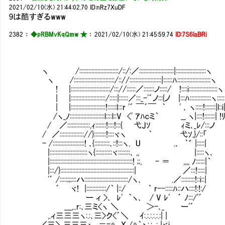
2021/02/10(水) 21:44:02.70
ID:nRz7XuDF
9は酷すぎるwww
2382
：
◆pRBMvKqQmw ★
：
2021/02/10(水) 21:45:59.74
ID:7S6laBRi
ヽ /::::::::::::::::::::::::::/::/:／:::::::::::::::::::::::|::::::::::::::::::::ヽ
ヽ /:::::::::::::::::::::::::::/:://:::::::::::::::::::::|::::::ﾊ::::::::::::::::::::::ヽ
! |::::::::::::::::::::::::::/::://::::::／:::::::ノ:::::/ !::::i:::::::::::::::::::ヽ
| |:::::::::::::::::::::::/:::::|::::::／:::_-'´ノ:::{ノ |:::ﾊ::::::::::::::ヽ:::::
| |:::::::::::::::::::::::!::::::l:::r '´ ￣´￣ ｀ ' ､ ヽ:::::!:::::::|l::i
/ヽ_ﾉ:::::::::::::::::::::::l::::l::V <' ｱﾊcミ｀ _
/ ／:::::::::::::::,ｨ:::::::!::::!:::{ 弋Jｿ ｨミ､_ﾚ/:::ノ
/ ／:::::::::::::::://}::::::::!::::ヾヽ ｀ 弋ｿ,}/::「
- /:::::::::::::::::::::! ､{::::::::::､::!:::ヽ. U .､ ｀゛ |:::::|
|:::::::::::::::::::::::::ヽ{:::::::::::ヾ::::::::､ ,, |:::::ヽ､
|:::::::::::::::::::::::::::::::::::::::::::::::::::::::! ;;, - ＝ ,,,, ﾉ::::::|｀
|:::/}:::::::::::::::::::::::::::::::::::::::::::::::::| ／:::!:::::|
'´ /:::::;;;:::ハ:::::::::::::::::::::::::::::/ヽ､ .／:::::::::!::i::|
´ ヾ! |:::::::::::::/｀ |::/ ｀ r--:::::ﾊ::ハ::::!:!:/
ー ィ >､ ﾚ' ｀ヽ､ / V ﾚ' ´ ﾉ:::/'´
___,..r:､三ミ<ヽ ＼ ＞-､_ ー'´
,.ィ三三三ヽ:.:､三>ク<´＼ ｲ:.:.:.:.:.:| |
／三＼三三三ヽ.､＝=ﾊ X /ﾊ｀ゝ:.:._:_|ヾi.､ _