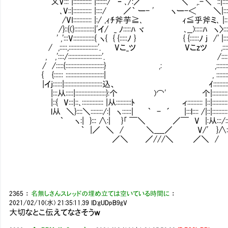
乂V::: |:::::::::::: |:::::::/｀ ｰ ､/:／ ＼ ,.-＼'´::|::::::::::::
､V::|:::::::::::: |::::/ ／｀ ー- ' ヽー-
/VI:::::::::::: |:/ ,ｨﾁ斧芋≧､ ｨ≦乎斧ミ､ |:::::::::::
/}::{(}:::::::::::::|'イ/ _ ﾉ:::::ﾊ ヾ ､__)
' ,':::V::::::::::::::{ ヽ{ { {:::::ﾉ } { {::::::ﾉ j /' |::::::::::
/ ,:::::,:::::::::::::::::::'. Vこ_ツ Vこzツ
, ,'::::/::::::::::::::::::::::'. /:::::::::::::::::
/ /:::::{:::::::::::::::::::::::::} ,: ,::
{ {:::::: :::::::::::::::::::::::::| , ::
|イj::::::|:::::::::::::::::::::::::込、 ｲ:
|:::从:::::|::::::::::::::::::::}:个 )⌒' 个|::::::::::::::::::
|::{ V:::|::､:::::::::::::: |从::::::::::ﾄ ィ:::::::::: |::|::::::::::::::
l从 ＼}::::＼::::::::/:| ヽ::::::| ｀ - ´ |:::l:::: /|::|:::::::::::::
｀ ヽ:| }::: ∧:| }｢ ￣＼ ／￣ V |:从:::/::ｲ
｀ |／ ＼ / ＼____／ V/' }∧:
／＼ ／///＼ ／＼ / 
2365
：
名無しさんスレッドの埋め立ては空いている時間に
：
2021/02/10(水) 21:35:11.39
ID:gUDpB9gV
大切なとこ伝えてなさそうｗ