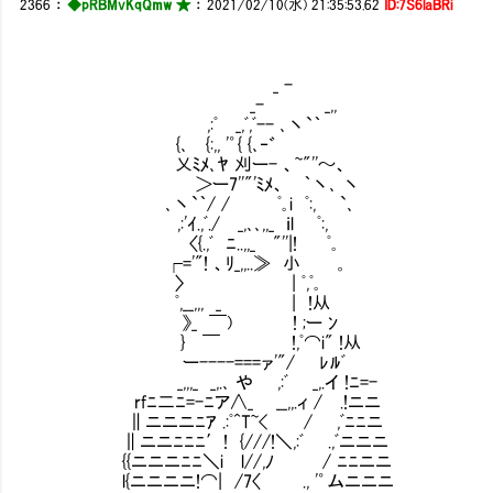
2366
：
◆pRBMvKqQmw ★
：
2021/02/10(水) 21:35:53.62
ID:7S6laBRi
_ -
_- _,,
,:ﾟ _,ﾞ,ﾞ-- ､丶`｀
{､ {:,, '゜{ {､‐゛
乂ﾐﾒ､ﾔ 刈ー- 、~"''～、
＞ー7''"'ﾐﾒ、 ｀丶､ 丶
､丶`｀/ / ﾟ｡i ﾟ:, `､
,:'ｲ.,ﾞ./ _,､､,,_ ｉl ﾟ:,
〈{.,ﾞ ﾆ..,,_ "''|! ﾟ｡ もち
┌='"! 、ﾘ_,,..≫ 小 。
〉 | ﾟ,ﾟ｡ ､__人_人_人
ﾟ,__,,, _ 
》_ ￣) ! ;ー ﾝ ） アホ
} ￣ !,ﾟ⌒i"
ー----===ァ'"/ ﾚﾙﾞ ⌒Y
_,,,_ _,.､ や ,:ﾞ _,.イ !ﾆ=-
rfﾆ二ﾆ=-ﾆア∧_ __,,.ィ / .!ニニ
∥ニニニﾆｱ .:ﾟ^T~< / ,ﾞﾆﾆニ
∥ニニﾆﾆﾆ′! {///!＼,:ﾞ .,ﾞニニニ
{{ニニニﾆﾆ＼i l//,ﾉ / ﾆﾆニニ
l{ニニニニ!⌒| /7〈 ., '゜ムニニニ