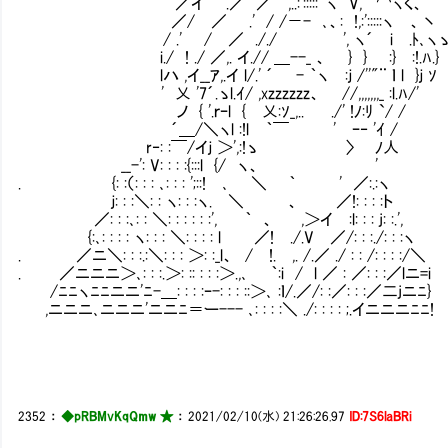
／イ .／ ／ ,..:':::::｀ヽ V, '⌒ヽく、
／/ ／ .' / /－- ､、: !,:':::::ヽ 、丶
/ .' / ／ ././ ', ヽ´ i
i./ ! ./ ／,. イ.// ＿--_ 、 } } :} :!.ﾊ.}
lハ ,イ__ｱ,.イ l/.' ´ - ｀ヽ :ｊ /
' 乂 '7´.ゝl.ｲ/ ,xzzzzzz、 //,,,,,,,_ :l.ﾊ/'
ノ { '.ｒｰl { 乂:ｿ_,.. ./' 
´＿/＼ヽl :!l ｀￣ ' ｰ‐ 'ｲ /
r‐: :￣/イｊ ＞',:!ゝ 〉 ﾉ人 f
__-': V: : : :{:::l {/ ヽ、
. {: :（: : : ､: : : ';:
ｊ: : :＼: : ヽ: : :ヽ. ＼ 、 ／!
／: : :､: : ＼: : : : : :', ｀ 、 ,＞イ :
{:､: : : : ヽ: : : ＼: : : : l ／! ./.
. ／ニ＼: : :.:＼: : : ＞: :_l、 / !. ,. /.／ ./ : : /: : : :/＼
. ／ニニニ＞､: : :.＞: :: : : :＞.,､ ｀:i / l ／ : ／: : :／lニ=i
/ﾆﾆヽﾆﾆニニ'ﾆ-＿: : : :ｰ-: : : ::＞､ :ｌ/.／/: :／: : :／二jニﾆ}
,ニニニ､ニニニ'ニニﾆ＝ー--- ､: : : :＼ ./: : : : ;.イニニニﾆﾆ!
2352
：
◆pRBMvKqQmw ★
：
2021/02/10(水) 21:26:26.97
ID:7S6laBRi