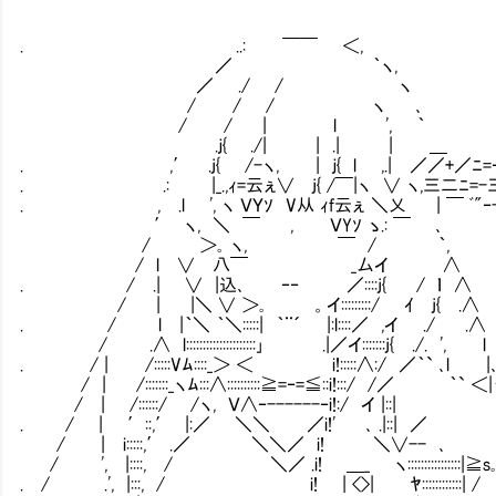
. ..: ￣￣ ＜,
／ ｀ヽ,
／ ./ / ヽ
/ / / ヽ ､
/ / | l ', ｀
.ｊ{ ./| | .| | ＿
. ,′ .j{ /-ヽ, | ｊ{ l ,.| ／／+／
. .: |_.,ｨ=云ぇ∨ j{ /￣|ヽ ∨ ヽ,三二ﾆ=-三/
. , .l ', ヽ ＶＹｿ V从 ｨf云ぇ ＼乂 | ￣
′ ヽ, ＼ ￣ , ＶYｿ ゝ.: ￣ ､
/ ＞｡ ヽ, ￣ / ｀, ヽ_r-､
/ l ∨ 八￣ _厶イ ∧
. / .| ∨ |込､ ‐‐ ／::::j{ / 
/ | |＼ ∨ ＞｡ 。イ:::::::::/ ｲ
. / l |｀＼ ｀＼:::::| ｀¨´ |:l:::
/ .∧ l:::::::::::::::::::::｣ .|／イ:::::::j{ 
. / | /:::::Vﾑ::::_＞ ＜ i!:::::∧
/ | /:::::::_ヽﾑ:::∧::::::::::≧=‐=≦::i!:::/ 
/ | /::::::/ /ヽ, Ｖ∧‐------‐i!:
. / | ′::,′ |:／ ＼＼ ／i!' ､ .|::
/ | i:::::,′ .／ ＼＼／ i! ＼∨-- ､
/ ', |::::, / ＼／ .i! ＿_ ヽ::::::::::::::
. / .', |:::, / i! | <>| ﾔ::::::::::::| 