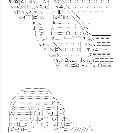
ﾏi:i:i:i:{ゞ､|.|i:i|ヽ, ヾ､ｲ｀'＜;;;＼: : : : : : : : : : : : : : : : : : : :
ヽi:i:i:',i:i:i|.{i:|､､ヽﾆ.､i_{ ヾ≧､＼: : : : : : : 
ヽi:i:iヽヽﾏ､ヾ､ヽ＿ .-‐ }i､: :.＼＼: : : : : : : : : : : :
ヾイ￣ }i;;;',.ヾ､ |ゞｲ｀}i: : :.＼＼
ii.';;;;, ﾑ::::::::::|: : : : .＼＼: : : :
.} .',;;;, ﾑ ::::::::::|: : : : : : :∨ヽ
{ ',;;;, { ::::::::::::|○: : : : : ∨;ヽ,＿＿＿＿
', ',;;;i ﾏ:::::::::└─''''"""ﾏ.',;;;,ヽ三三三
ヽ,ﾑ;;､ ＼::::: : : : : : : : | ﾏヽ,ヽ,三三三
ヾ､;＼.|::＼: : : : : : : :| .ﾏ ゝﾆ≡=-
ヽ;;;;;ゝ､: : : : : : : : | .ﾏ三三三三
iゝ､;;;;≧ｯｪ､,_ .|ヽ,ｯ､.ﾏ三三三三
.∨ ＜;;;;;;≧=ｰゝ｀''ゝ､○三三
,,.,,,,,,,,,,,,_,,,,,,,,,_
,.-'":::::::::::::::::::::::;;;;＼
／:::::::::::::::::::::::::::::;;;;;;;;;;;ヽ_
/:/:::::::::::::;:::::;:::;:;;:::::;;;;;;;;;i" ト.、
.!;/:::::::::::::::ヽ:::i,:ヽ├.,;;;;;;;! |ヽヽ
|/:/::::::::::;;:;;;|;;;|',;;;h| `-_L,_|,.-く
|:::|;;ﾄ:|,;;;::;;;;;ﾄ;;|,..|L=ﾆ" （ﾉ| | .'!＼_
|:::|;;:t,|＿;;;;;|`,;! ' ヾ ） ﾚ.| .!, |;;;;;
.｜::`-,! rt-.,」 ` '" iイ'"";;;;;;／////// ヽ、