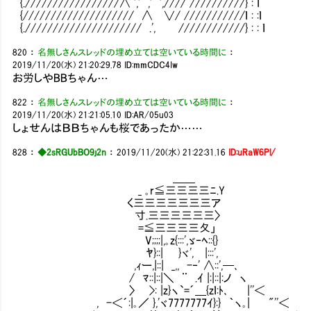
{./////////////////∧ ',' ,' ',//// //////////} : ｌ
{//////////////////// ∧ ∨/ ///////////ｌ : :ｌ
{.///////////////////// .', ////////////} : : ｌ
820
：
名無しさんスレッドの埋め立ては空いている時間に
：
2019/11/20(水) 21:20:29.78
ID:mmCDC4Iw
お労しやBBちゃん…
822
：
名無しさんスレッドの埋め立ては空いている時間に
：
2019/11/20(水) 21:21:05.10
ID:AR/05u03
しょせんはＢＢちゃんも桜であったか……
828
：
◆2sRGUbBO9j2n
：
2019/11/20(水) 21:22:31.16
ID:uRaW6Pl/
＿＿
_ ｡r≦三三三三ﾆ.Y
く三三三三三三三ア
寸.三三三三三三〉
=≦三三三三夂」
V;;;;|,｡z{:::',ゞ‐ﾍ::{}
ﾔ}::| }ヾ', |:::', では改
,ｨー,|::| _,, -‐' ∧::',─､
/ ﾏ::|::|＼ ¨ .ｲ |:|::|:ノ ヽ
〉 >: |z}ヽ`=´＿{zｌ:ﾄ､ |''＜
, -＜´:|｡／ },'ヾ7777777ｲ}:} ｀ヽ｡| "''＜