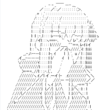
, - ‐ _￣￣ ―- ,,,_
／ : : : ／: :／ : : : : : : : :＞､
.〃 : ,' : : : : : : : : : : : : : : : : : : : ヽ
/: : : ,': :/ : : : : : :/ : : : : : : : : : : : : ',
./: : : :,' :,' : : :.,' : : ,' : : : : : : : : : : : : : 「:i'.,
ｌ : : : ,' :,' : : : { : : :ｌ : : :,: : : : :}: : : ｌ : : ',:i:i:',
ｌ : : : { :ｌ: : : :十--{-,,,,_{ : : : :ﾉ : : :} : : :}:i:i:iヽ
ｌ: :ｌ :,-､ｌ : : : :ﾚ-‐‐ﾚ,: ∧ : /~～-ﾉ: : : ｌ:i:i:i:i:ゝ
.ｌ: : /イｌ: : :ヽ===-､ `' ヽ/ レ~.,ｲ: ノ∧:i:i/~
ｌ : :{ .ｌ': : : : ｌ/////_＿_ ゛~＝=､レｲ:i:イ
ｌ: : `ヽ.ｌ: : : : ｌ .／／,ｲ}ヽ////.,'ｲ: :ｌ:i:i:i
_,,-.ﾉ:--―ｌ: : : : :ｌ┐ｲ ｌ }. ', u / ｌ
,イ_,,,-―――{: : : : :ｌ ｌ/ ｲ ｌ ',. /: ｌ: : :ｌ:i:i:i
∨////////ｲ: : : : :ｌ ｌ ,' }ノ: : ｌ : 
∨////////ｌ: : : : :ｌ ｌ ,' //////.､:}i:i:i:i
〉=＝=､.//ｌ: : :,-､{,'、 ./ .///////∧＼~
.///////ヽ.ｲ／ｌ イ .ーイ {ｰ .ｲ/////////＼＼
/////////／// .{ .///,ー 一} }///////.／／
.////////／///{ { ヽ.ｲ .}/∧ ｌ .}､_,,-=＝~ｌ ~
.//////.／/////.ｌ ｌ／/} ｌ./∧ } .ｌ/＼: :ｌ: : ｌ
/.///{／///////ｲ {///.} .}.//∧ ｌ .ｌ///＼: : ｌ
/.//／//////////ｌ {///} ｌ///∧ .ｌ ｌ/////＼:ｌ
_//レ////////////.{ {//,' ,'{////// .////////}: ｌ
/////////////////∧ ∨, / {///// .///////// : ｌ