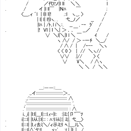
/ ／代ｔソ|ｌ ｌl ＼＼ l
. / イ |l ll￣ |Ｎﾊ ￣ ; 考えてみ
〈___,.ィ ´l | l|l ｌ|! .::l ヽ._,. 〉 /
| l| l| l!|lヽ. . 弋__ﾉ／ __ 
|lﾊ | /ﾄ､l i＼::. __ , -‐ ﾗ' /
. |! Ｖｌ | ｌ ＼| ＞ ､ ､￣ __／ /
∨ ＼l|＼|ｌ l ＼ ￣ ｲ /
ヽ ∧/ / ＞ -一ﾁ ＼__,/
/ ∧ / | /ｰ-- ＼ヽ
〈 〈 0 〉 | // ＼ヽ//
∨∨ .|// 〉 〈
∨ V＼ / ∧ヽ
＼ ＼ / ＼＼
.....:――::.......
.,.イ:::::::::::::::::::::::::::::::＞.､
.,:'::::::::::::::::::::::::::::::::::::::::::: ∧
,'::::::::::::::::::::::::::::::::::::::::::::::::::: ',
.’:::::::::::::::::::::::::::::::::::::::::::::::: : ∧
i､_i| |ｌ:ｌ|＿ｌ|::::l.ｨｰ|l::Ⅵ:|ミ:[卩''￣ﾂ
. i|::::l| |ｌ从:|:ｌ{::: : ﾊ:ﾘ从|:| ミ|. 弋＿〉
. l|::::l| |ｌ.ｨ去ﾐ＼/ィ示ミﾘ ﾍ.|＿儿＼
. l|::::l|∧'弋ﾘ ゞ‐'.... ｿ.| |ｌ:_|＿/