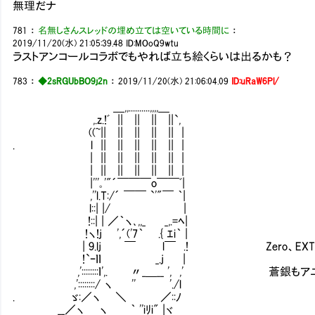
無理だナ
781
：
名無しさんスレッドの埋め立ては空いている時間に
：
2019/11/20(水) 21:05:39.48
ID:MOoQ9wtu
ラストアンコールコラボでもやれば立ち絵くらいは出るかも？
783
：
◆2sRGUbBO9j2n
：
2019/11/20(水) 21:06:04.09
ID:uRaW6Pl/
＿,,..........,,,,＿
,.z.!ﾞ || || || ||`,
((~|| || || || || |
. l || || || || || |
| || || || || || |
| || || || || || |
|'''｡'"´￣￣￣o￣￣ﾞ|
,''l.T:/´ ￣￣ `'"￣ ｀|
l::| |/ |
!::| | ／｀ヽ､,,_ _,.=ﾍ|
!ヽ!j ',´('7｀ .{ ｴi｀ |
| 9.lj ￣ l￣ .! Zero、EXTRAは
!`ｰｌｌ _.j |
,'::::::::ｌ',. 〃_＿__ ', ,' 蒼銀も
,'::::::::/ ヽ '' './l
. ゞ:／ヽ ＼ ／::ﾉ
__／ヽ ヽ ｀ ''iﾘi" |ヾ