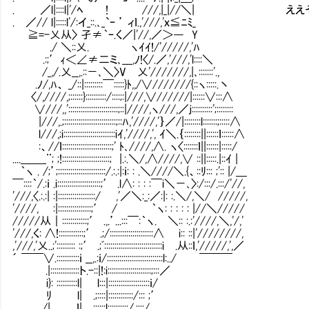
. ／l|::::l|'/ﾍ ! ///,|_|//＼| え
. ／// l|:::::l'/:イ_::.､_`ｰ ’ ィｌ.,'///,'ｘ≦ﾆﾐ_
≧=-乂从〉 孑≠｀ｰ.く／|'//,／＞― Y
./ ＼::乂. ヽｲｲ!/'/////,'ﾊ
.:;′ｨ＜∠≠二ミ､___,ﾉ!〈/.／,'///,'l::::＼
/_,/.乂__,.::－､＼〉V 乂'///////,|､:::::::'.,
.ﾉ/,ﾊ、 _/::|:::::::::￣:::::}ﾄ,,/∨///////{::ヽ:::::.丶
〈/,////,;::::::}::::::::::/::::;:|///,∨//////|::::::∨:::∧
∨///,,'::::::::::::::::::::::::;::|////,ヽ///,／ｊ::::::::::';::::::::
|///,.;:::::::::::::::::::::::::;::ﾊ,'////,'｝／/|::::::::l:::::::;:::::∧
l///,;i:::::::::::::::::::::::::iｲ,'////,', ｲ＼.｛::::::::||::::::ｌ::::::∧
:、//ｌ::::::::::::::::::::::::;' ﾄ､////,∧. ヽ〈:::::::ｌ||::::::|:::::/
....＿＿_¨; ;!:::::::::::::::::::::::; |.:.＼/,∧////,∨ ::||:::::.|::ｲ |
｀ヽ . /;’;:::::::::::::::::::::::/.:.:|:ｉ: : .＼////＼.{、::ﾘ::: ;':: |/＿
￣::::｀/.:ｉ .i:::::::::::::::::::::;′ .l∧: : : :￣i＼－､〉:/:::/.:::/'//,
'///,〈.:.:| :|::::::::::::::::::/ ,'／＼:_:／:|: :.＼/,＼/ /////,
'////,Ⅵ :|::::::::::::::::;′ / ｀ヽ: : : : : |//＼/////
/////从｜::::::::::::;′ .,.’...:::￣:｀ヽ. ＼:: :.:'////,＼,'/,'
'///,く: ∧!::::::::::::;′ .;/:::::::::::::::::::::∧ i:: ::|'////////,
,'///,'乂..;'::::::::: :;′ .;ﾞ::::::::::::::::::::::::::::i .从::ｌ,'/////,',／
´ ￣￣∨.:::::::::::ｉ __,.:ｉ/:::::::::::::::::::::::::::l:../ ￣￣￣
.|::::::::::::::ト.-::|!:i:::::::::::::::::::::;:::／
i}: ::::::::::l| l:::|::::::::::::::::::::ｉ/
ﾘ l| .;::::|::::::::::::/::: ;′
/| ｌ| ;:::::l::::::::::/.::::/