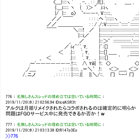
〈＿}:::::ヽ ' , -､ . : : _i![]:, _
{:＿i:::::: 丶 { )＞ " .i::iヽ 
|/ |::: o〉 `ｰ――‐, V::::::;.. ...
／／ ￣￣ : : : :.ヘ ';::::;:::ヽ ..:::::::::
／／ ＿＿＿＿＿ : : / ./::V::::;::::::::｀:::::::´:::::::
￣￣ ＼:::::! ／ |::::::::::::;:::::::::::::::::::::::::
|::::i／ |:::::::::::;;::::::::::::::::::::::;'::::
_ ／ |:::＞'' :::::::::::::::::::,':::::::::
／ iィ¨´', ﾏ, |´::[] ::::::::::::::::::::::
＜ .|::: ', ﾏ, |::::[] _＿_ ::::::::
_ ＜ .|:::: ', ﾏ, , |:::::[] ｀ ´￣￣[] 
,ー'―――――――.!::::. ∧ ﾏili| !:: <> <> 
_/＿_ .. : : : :|::::::. ,,＝＼` .!:: ＜＞＿__ ＜＞ 
/､ニノ . : : : : : : |:::::::.{{ }}.＼/:::. 冂 └‐┘冂
776
：
名無しさんスレッドの埋め立ては空いている時間に
：
2019/11/20(水) 21:02:56.94
ID:icqKSR3t
アルクは月姫リメイクされたらコラボされるのは確定的に明らか
問題はFGOサービス中に発売できるか否か！ｗ
777
：
名無しさんスレッドの埋め立ては空いている時間に
：
2019/11/20(水) 21:03:13.38
ID:R147p3Eo
>>776