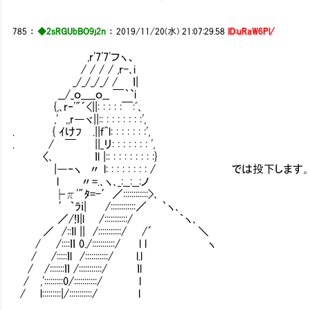
785
：
◆2sRGUbBO9j2n
：
2019/11/20(水) 21:07:29.58
ID:uRaW6Pl/
,r'7'7'フヽ、
/ / / / ,r-､i
_/_/_/_/ / ｌ|
__/_ｏ＿_ｏ__ ￣｀`i
{,､r‐'"´<||: : : : :￣:ﾞ､
,' ,,r―ヾ||:: : : : : : : :',
. { ｲけﾌ .||ｆ^l: : : : : : :',
. / ￣ ||_リ: : : : : : : ',
〈､ ｌl |:: : : : : : : : :}
|―‐ヽ 〃 l: : : : : : : : / では投下します
l 〃=.､ヽ､_:__:__:ノ
├π'"ﾀ=-′／::::::::::::>､
′｀ﾗｉ| /::::::::::::／ ｀ヽ､
／/!ｌ|l /:::::::::::/ ｀ヽ､
／ /::ｌl || /:::::::::::/ /´ ＼
/ /::::ｌｌ 0./:::::::::::/ l l ヽ
/ /:::::ｌl /:::::::::::/ l.l
/ /:::::::ｌｌ /:::::::::::/ ｌl
/ ,':::::::::0/:::::::::::/ l
/ l:::::::::|/:::::::::::/ l