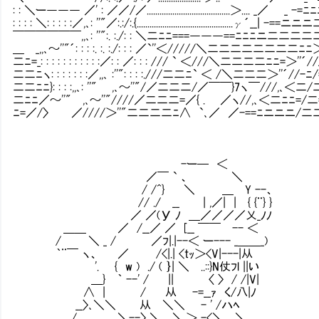
: : ＼ー――― ／' : ／／/／.................................
: : : : ＼: : : : :／,､: ''"／:.:/:.{.............................
￣￣￣￣￣￣,,､: ''":. :./: : ＼二ﾆﾆ===―――==ﾆﾆﾆニ二
＿ _,,､～''"´: : : :. :. :./: : : ／`''＜/////＼二二
二ﾆ=_: : : : : : : : : : :／: : ／: : : /// ` ＜///＼二二
二二ﾆヽ: : : : : : :／,,､ :''": : : :.///二二ﾆ` ＜ /＼二二二＞''´
二二ﾆﾆ}: : : :,,､: ''" ,､～''"/／二二二/／￣￣}7ヽ￣///,､＜二/二
二ﾆﾆ／～''" ,､～''"////／二二二=／{ . ／ヽ//,､＜二ﾆﾆ=/二=|ニ
ﾆ=／/〉 ／////＞''"二二二二ﾆ∧ `､／ ／-==ﾆニニニ/二二|二ﾆ{二二ニニ
-ー─ ＜
／￣ ` 、 ＼
/ /^} ＼ ＿ Y --、
// ./ __ | ,／| | { {¨} }
／ ／(У ﾉ ＿／／／／乂_ﾉﾉ
＿＿ ／ /__／ ／ [__ ￣￣ -- ＜
/ ＼ _ / ／ﾌ|.|--＜ ー--- _＿＿_)
｀¨￣ ヽ、 ／ /<|.| <tｯ＞<V|---|从
'. { w ) ./ ( ｝| ＼ ..::}N仗ﾌl ||い
＿} ｀ --' / || 〈 〉 / /|V|
∧ | / 从 -=__ｧ く/八|ﾉ
__〉､＼＼ 从 ＼＼ - ' /ハﾍ ああ
/ , ＼--〉 ＼ ＼,＞ -<＼ ＼