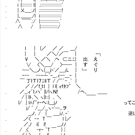
. i :|::::::::::: ｌ| .;:::::::::::::::::::::::′
. | 乂＿_:ﾉ| ;::::::::::::::::::::::::!
. |､＿＿../l i:::::::::::::::::::::::;
∧ ￣￣.:/ |:::::::::::::::::::::,′
. ∧ / |:::::::::::::::::::/
l | {／ ／ ／ ___/
| | ／＼/／￣ | ‐┐
V ＼ ／＼ ,ヘ ⊂ニﾆ| 出. え
. ∨ 〈＼＿_/ 〉── | す ぐ
-─＼__ノヽ{＿ｊ‐'／＿｣L∟ | └‐ り
ｰ-- --‐┴｀‐__,.ｨ--___‐ |
￣ 丁ｌΤｌ７ﾆllΤ / /'"´- ,｀ |
／ /／ｆ_ｔ:l | l l{ ィｆﾀﾌ" ＼
. ／_,.ィ´ｌ.ハ´ |l/lヽＮ! /ヘ、 ＿＿
/ | ｌﾄ､＼ ヽ|l:::| ､ ＼ ￣￣
l/ .| lﾊ厂rｰへ::l___ｊﾉ ってことは説
. j/ ´ /＿/__ヽ‐'─,､ヲ
__ノ､ / { _＿iﾉ､‐' 逆に凄まじ
. .／〈 -‐ T ￣ l |／
／,ﾉ ｉ{ l! __,ﾉﾉ
. / ,〈 -r‐ ｀T ￣ }│
／/ 〉 { l{ _ｊノ