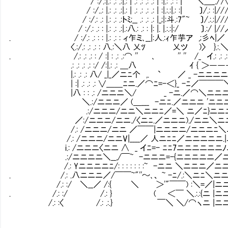
/ :/.:|.: .: .:|.: | .: .: .: .: | :|.: .: : | ＼＿_./
/ :/..: |.: .: .:|.: | .: .: .: .: | :|.:.:|.: :| 〕/.: :
/ :/.: .: |.: .: .:トﾐ;__ .: .: .: |_;|:斗.:7"~ 〕/.:.:|//
/ :/.: .: : |.: .: .:|.:八.: .: : |: |. |.:.:|:/ 〕.:/ |/
. / :/.: .: : : |.: .: : ィ乍ミ､__|:人.:ｨ乍芋ア ,;彡ﾍ|／
〈.:/.: .: .: : 八.:＼八 乂ﾂ 乂ツ
. /.: .: .: : / :| : .: .:⌒ '' ､ '' '' /_ イ.: .: .
.: .: .: .: :/ /:|.: .: ＿八 ｲ
|.: .: .: 八/ _|_／ニﾆ个 ,. ` ／ _ -ニニニ
| :| .: .: .: ∨＿＿ﾆニ.／⌒ﾆ=-＜}_ 
|八 : : .: /ニニニ＼/ _ -ニ.／⌒＼ニニニ.|.:
＼.:/ニニニ／ (＿___ -ニﾆ.／ニニニ 
.:/ニニニ/ニニ＼ニニﾆ／=＼ ニ／ﾆ}ニニニ
／:/ニニニ/ニニ./〈ニﾆ.／ニニニ)./ニニ
/.: /ニニニ/ニニ ／￣￣|ニニニニ/ニニニﾆ＼ニニニ|.
/.: /ニニニ/ニニV|____／ 人ニﾆﾆ／ニニニニニ.|ニニニ|.:
i.: /ニニニ〈ニニ ∧ _ イﾆ=- ﾆﾆ7ニニニニニニﾉニニニ|.: .:
.:/ニニニニ＼__,/￣~ -ニニニ=-{ニニニニニ／ニニニ.人.: .: 
/.: Yニニニニﾆ/: : : : : : :~ -ニニ ＼ニニニ／ニニニ.／.: .:＼.
. /.: .八ニニニ／/￣￣~"''～､、 ~ -ﾆ/.:＼ニﾆ＼ニニ.／.: .: .: .: .: 
/.: :/ ＼__／ /:{ ＼ ＞'"￣￣) :＼=／|ニニ|.: .: .: .: .: .: .: 
. /.: :/ /.: } ( ＜￣ ＼.:.:{ニ |ニニ|.:.:|.:.:.: .: .: .: .: 
/.: :〈 /.: .:.} ￣＼ ＼/⌒ヽニ |ニニ|.:.:|.:＼.:.:.: .: .: .: .