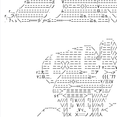
r≦ﾆﾆﾆﾆﾆﾆﾆニj{ Vﾆﾆﾆﾆﾆﾆﾆﾆﾆﾆﾆニ}ﾆﾆﾆﾆﾆﾆﾆ
_／ﾆﾆﾆﾆﾆﾆﾆﾆニ/ノ {○二ニ二○）ﾆﾆﾆﾆVﾆﾆﾆﾆﾆﾆﾆ
ｒ､__ /ﾆﾆﾆﾆﾆﾆﾆﾆﾆﾆﾆ/. ﾑﾆﾆﾆﾆﾆﾆﾆﾆﾆﾆﾆニ圦ﾆニ＼ﾆﾆ
ｒ､__フ/{ﾆﾆﾆﾆﾆﾆﾆﾆﾆﾆ,ノ _／ﾆﾆﾆﾆﾆﾆﾆ≧ｓ｡ﾆﾆﾆﾆﾆ≧ｓ｡、＼
.｀ 7ヽゝ＼ﾆﾆﾆr===彡'_ｒ=≦ﾆﾆ===---=ﾆﾆﾆﾆﾆﾆﾆ≧ｓ｡二ﾆニ} 
_ ---､
_＿_ /=ﾆ二｢∧
_ -=ﾆ二 ﾆﾆ＼ |｢二二|'/
_. -=ﾆﾆ二二二二 二ﾆﾆ∧_|｢二二｢/〉
∠ﾆ. .二二二二二二 ﾆ二ﾆﾆ《[|｢二二∨〈/|
/二ﾆ ﾆ二<∨>.二二ﾆ 二二二 Ⅶﾆ二二∨/|
|二ﾆ 二二<∧>二二二 ﾆ二二ﾆ7 ﾏﾆ二二V 
rﾆ尢二 ﾆﾆﾆ.／ﾆﾆﾆﾆﾆ≧=- . 二ア ＞￢ァ¨
ﾏﾆ圦二.. ／ﾆﾆﾆﾆﾆﾆﾆﾆﾆﾆ≧=-. ｛｛｛.｀77
＼ニ./ﾆﾆﾆﾆﾆ(◇)ﾆﾆﾆﾆﾆﾆﾆﾆﾆY/三ﾐV
/ﾆﾆﾆﾆﾆ＞─==ﾆﾆﾆﾆﾆﾆﾆﾆ|ﾆﾆﾆ/
{ﾆﾆ＞'"三三三三三三"'＜アﾆニ/
ゞｲ"''＜三三三三＞'''"|///∧ﾆ/
ﾊ///| 「| V///| 「| |////
∨/| |」 V//| . |」 |//ﾊ/} ＞''"
,ィ''"￣"''＜ |/| " _Vヾ,_ " |/
／ ｀|/|乂 乂::::::::ノ ノ|//|