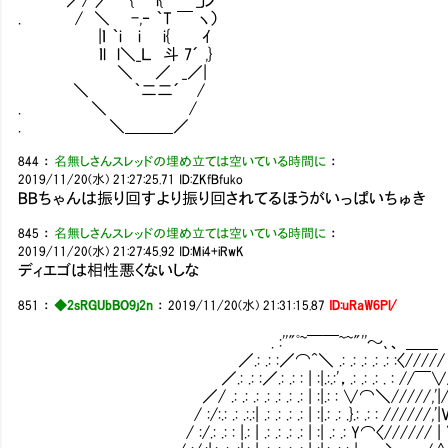
. / ＼ -,‐ ｀T ￣ ヽ）
|ｌ ｀i i i{ ｲ
ｌl l＼_Ｌ 斗 7´ ,}
＼ ／ _／|
＼ ｀二二´ /
. ＼ /
. ＼＿＿＿／
844
：
名無しさんスレッドの埋め立ては空いている時間に
：
2019/11/20(水) 21:27:25.71
ID:ZKfBfuko
BBちゃんは振り回すより振り回されてるほうがいっぱいちゅき
845
：
名無しさんスレッドの埋め立ては空いている時間に
：
2019/11/20(水) 21:27:45.92
ID:Mi4+iRwK
ディエゴは相性悪くないしな
851
：
◆2sRGUbBO9j2n
：
2019/11/20(水) 21:31:15.87
ID:uRaW6Pl/
. :''"ﾟ~￣￣~~"''～､、 ＿＿
／.: .: :／⌒^＼ .: .: .: .: .: :〈/////
／.: .: :／.: .: : | :|.:.:'，.: .: .: . : //￣∨
／/ .: .: .: .: .: .: .: | :|.: : ∨⌒＼/////,'|/
/ :/:.: .: .:.:| .: .: .: .: | :|.: .: .}.: .: : //////,
/ :/.: .: : |.: | .: .: .: .: | :| .: .: Y⌒〈////// |