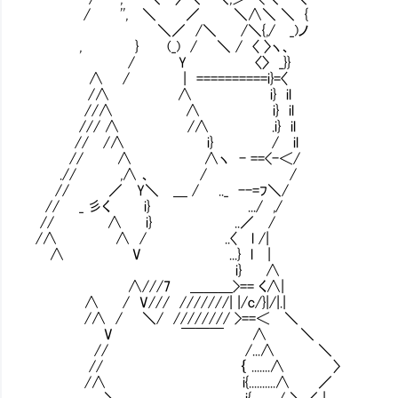
/ '', ＼ ／ ＼∧＼ ＼ {
＼／ /＼ /＼{,/ _)ノ
, } (_) / ＼ / 〈 〉ヽ、
/ Y 〈〉 _}}
∧ / | ==========i}=〈
/∧ ∧ i} il
//∧ ∧ i} il
/// ∧ /∧ .i} il
// /∧ i} / il
// ∧ ∧ヽ - ==<-＜/
.// ,∧ 、 / /
// ／ Y＼ ＿ / .._ --=ﾌ＼/
// _ 彡く i} .../ ,/
// ∧ i} ..／ /
/∧ ∧ / ..〈 l /|
∧ V ...} l |
i} ∧
∧///7 ＿＿＿>== く∧|
∧ / V/// ///////| |/c/}|/|.|
/∧ / ＼/ //////// >==＜ ＼
V ￣￣￣ ∧ ＼
// /...∧ ＼
// ｛ .......∧ 〉
/∧ i{..........∧ ／
＼ i{........../ ＼／ |