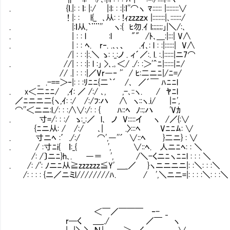
. {ｌ.|: : ｌ: |:/ |:l: : :|:ｌ''⌒ヽ ﾏ:::::: |::::::::∨
! |: : Ⅳl{_ ､从: : !ｨzzｚｚｘ |::::::::|､:::::::/
. |:ｌ从,｀¨¨'' ヽ:{ ﾋ勿.ｲ l;;;;;;;｣|＼/:､
. | : : l :l "" /ﾄ､＿:|:::| V∧
. | : : ﾍ. r‐. .､､、 .ｲ､: l : :|::::::| V∧
/| : : :|:.＼ ゝ: :_:ノ . ィ´／:. l. :.|:
. //| : : :|: l :｣ >､.｡＜/ ./: :＞'＾ﾆ|::::::|ﾆ/
// .| : : :|／Vr―‐ 'ﾞ / ﾋ:二ニﾆ|/ﾆ
_ .-==＞‐|: : :ﾘﾆﾆ{二｀´ /､ ／´￣ ﾊﾆﾆl
. x＜二ﾆﾆ/ ,ｲ: ／ /:/ ､, ,-､::ヽ. / ﾔﾆl
／ﾆニニ二{ヽ,ｲ: :/ /:/ﾌ:ハ ∧ ヽ::ヽ.i/ |ﾆ',
⌒''＜ニニ:l./: : :∧∨:/: : { ﾊ::ﾍ ﾉ::;ハ 'Vｶ
. 寸=/: : :/ ゝ:_:／ l､ ノ V:::::イ ヽ /／{:∨
{ﾆニ从: / /:/ ､| .〉:::ﾍ Vﾆﾆﾑ: ∨
. 寸ニﾍ :′./:/ ⌒',―''´ ∨::ﾍ }二ニ} : ∨
. / :寸ﾆi{ ｌ:_{ ', ∨::ﾍ. 人ニﾆﾍ: : ＼
/: /〕ニﾆ}h､. ―＝ ', /＼-くニﾆヽﾆﾆl : : : ＼
. /: /': ﾉニﾆ从≧zzzzzz≦Y' ＿_／ }ヽニニニニ|: :＼: : :＼
/: : : : {ニ／ニミl////////ﾊ. / ',＼ニニ=|: : : :＼: : :＼
＜￣／￣￣￣ ‐- _
r─く ＿_./ ／￣ ヽ
| |＼＼.Ν| ＞─く ∨