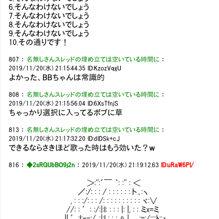
6.そんなわけないでしょう
7.そんなわけないでしょう
8.そんなわけないでしょう
9.そんなわけないでしょう
10.その通りです！
807
：
名無しさんスレッドの埋め立ては空いている時間に
：
2019/11/20(水) 21:15:44.35
ID:KzozVqgU
よかった、BBちゃんは常識的
808
：
名無しさんスレッドの埋め立ては空いている時間に
：
2019/11/20(水) 21:15:56.04
ID:6XsTfnjS
ちゃっかり選択に入ってるボブに草
813
：
名無しさんスレッドの埋め立ては空いている時間に
：
2019/11/20(水) 21:17:32.20
ID:dIDSk+cJ
できるならさきほど歌った時はもう効いた？ｗ
816
：
◆2sRGUbBO9j2n
：
2019/11/20(水) 21:19:12.63
ID:uRaW6Pl/
＞:'':´￣ ｀: :'' : ＜
／:/: : : / : : : : : :卜､:ヽ
, : : :/: : : /: : : : : : : : : : ヾ:∨
//: : ′: :/:|:l: : : : |: |, : : ミx=ミ
∥′:l:‐-:/､:|:l : : : ﾊ | ㍉:=:/::::ﾄ::ヽ