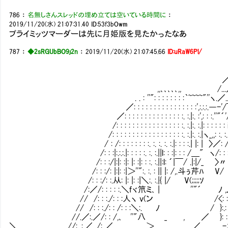
786
：
名無しさんスレッドの埋め立ては空いている時間に
：
2019/11/20(水) 21:07:31.40
ID:53f3bOwm
プライミッツマーダーは先に月姫版を見たかったなあ
787
：
◆2sRGUbBO9j2n
：
2019/11/20(水) 21:07:45.66
ID:uRaW6Pl/
＿＿
／...／..........＼
,,､､､､､,, /...／.................
. . : ''": : : : : : : :｀~~~~"''ヽ.／.........＿,､...''"´／........
／: : : : : : : : : : : : : : : :',:.:.:.―-'/￣￣――／..........
／: : : : : : : : : : : : : : :. :.|:. :',: : :.''"´'/..＼＿＿＿,,
/: : : : : : : : : : : : : : : : :. :.|:. :.|: : : : : : i'/.....
/: : : : : : : : : : : : : : : : : :. :.|:. :.|ヽ_,,:
/ : /: : : : : : : :. :. :. :. :.|: : : :.| |: | 〉／: 
/: : :|:.:.:.|: : : : :. :. :.||l: : :|: : : /＿" ヽ/: 
/: : :/|:|: :|: |: :|: : :. :.||:l: ´|￣/ .|:|/_
/: : :/: |:|: :|＞''":. :. : || |: /
/: : :/: :.从: |: |: :|＼:. :.|{ |/ V(;;;;;ｿ }
/:／/: : : : :.＼fヾ笊ミ､ | ''"´ ﾉ ,
// /: : :./: : :人ヽ v(ン /<: : : :/二二二二二
// /: : :./: : /: : :＼:. ﾉ / }:.
//.／:.／/: : /,､ ''"八 _ , ／ }: : 
＼ //:. :.／ ./: ／.................... ＞.