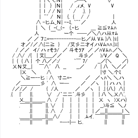
| | } |Ν| / ,ｨメ, V V
| l / / Ν| ' / .}. }
| ¨´ / Ν| {. { / / |
∧ -匕厶_Ν| -‐ﾐ. ｀¨´／ 人
| ＼ { ‐(__(ｰ {.ｰ匕 ＿ ≧≦ﾏﾑﾊ
人 ￣ ー个 ──／＼∧ハ从ﾏﾑ
／ ／ ７ﾆ=ー---------─匕／从 Vﾑ }八 }:i:|
才／/／.∧{二≧ } /艾彡二才イ.ハVﾑﾊﾊ.|:i:|
/ ／／ イ/ ハ rそﾗ/ ／ 斗そﾗｱ ／ ／ﾊVﾑﾊ.／＼
/ .∧/ /{ | 艾|＿_／／ 斗彡／ )/V／ Q ＼
| { { 八 | 个 八／／:/ ｀￣ 7/ __／{＼ ／}
乂Ν艾__.| ￣∧´ 八 __ __／ / | 八 
|乂 ＼ ∧ |寸 ＼.个ﾐ
＼≧ー--匕 : ∧ 寸ニ=ｰ ／ ／ヽﾊ＼ ＼.ハ
／＿＿＿＿彡 ' ∧ ー─ ／ ／ヽ | | ハ ハ. |
/／/／ / { /人 ／ ／ヽ | .| {八.} ∧|
.{ |' ||. ∨ ./｀二二´.斗彡 | | 八 ＼.乂∧',
乂.＿||＿＿__ ∧ / | | | | | 乂 ヽ )乂ハ}
.￣￣||￣￣ ||. ∨ | | | | | __)斗≦ ＼.ﾉ
.|| ||. ∧ / .| | | | ／＿||＿＿＿l ＼
.＿＿||＿＿__||＿∧/ | | .ﾑイ. ￣￣||￣￣￣||￣
.￣￣||￣￣ ||￣ ｰ─‐|─ 匕. || ||