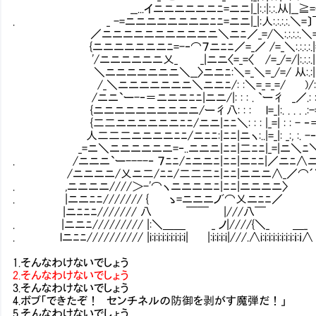
__...イニニニニニニﾆ=ニニ|_|:.:|:.:.从|__≧=--
. _ -=ニニニニニニニニﾆﾆ=ニニ|_|:人:.:.:.:.＼=〕￣
／ニニニニニニニニニニニ＼ニﾆ／_=/＼:.:.:.:.＼=_＼/
{ニニニニニニニﾆ=-‐⌒７ニﾆﾆ／=_／ /=_＼:.:.:.:.|=_
'/ニニニニニニ乂_ _|ニニ〈=_=〈 /=_/=/|:.:.:.|＼=
＼ニニニニニニニ＼__〉ニニﾆ:＼=_＼=_/=/ 从:.:| 
/_＼ニニニニニニニ＼ニニﾆ/: :＼=_=_=/ )/:. 
/ニニ`ー-‐＝ニニニﾆﾆ|ニニ/|: : : . `ー彳 _／.: : |
{ニニニニニニニニニニ/ー彳八: : : l=_|:. . . . .:-=‐. . :|
{二二ニニニニニニﾆﾆ/ニニ|ﾆﾆ＼: : : |_=| : : - ‐＝‐: :
人二二二ニニニニﾆﾆ/ニﾆﾆ:|ﾆﾆ|ニヽ:..|=_|: _:, :. -‐…
_=ニ＼ニニニニニニ=‐..ニニニ|ﾆﾆ|二ﾆﾆ|_=|ニ＼ﾆ＼
. /ニニニ`ー----‐ ７ﾆﾆ/ﾆニニﾆ|ﾆﾆ|ニﾆﾆ|／ニﾆ∧ニ
/ニニニニ/乂ニ二/ﾆﾆ/二二二ﾆ|ﾆﾆ|ニニニ∧_／⌒´∨/
. ,ニニニニ////＞-'⌒ヽニニニニﾆ|ﾆﾆ|ニニニニ〉 ∨/
. |ニニﾆﾆ/////// { ゝ=ニニニノﾞ⌒乂ニﾆﾆ／ ∨
|ニﾆﾆﾆ/////// 八 ￣￣ |///八￣ 〉
. |ニニﾆ///////// |:＼＿＿ _ ノ|////{＼_ ＿_ 〈:
. lニﾆﾆ////////// |i:i:i:i:i:i:i:i:i| |:i:i:i:i|///.∧i:i:i:i:i:i:i
1.そんなわけないでしょう
2.そんなわけないでしょう
3.そんなわけないでしょう
4.ボブ「できたぞ！ センチネルの防御を剥がす魔弾だ！」
5.そんなわけないでしょう