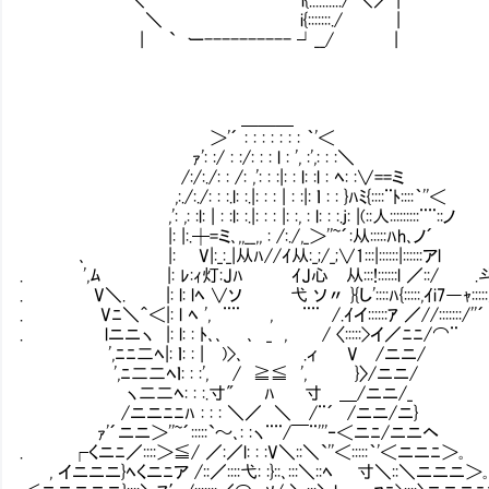
＼ i{:::::::./ |
| ` ー---------- ┘__/ |
＿＿＿
＞'´ : : : : : : : ｀'＜
ｧ': :/ : :/: : : l : ', :',: : :＼
/:/:./: : /: ,': : :|: : l: :l : ﾍ: :∨==ミ
,:./:./: : :.l: :.|: : : | : :|: ｌ : : }ﾊﾐ{::::¨ﾄ::::｀''＜
,': ,: :l: | : :l: :.|: : : |: :, : l: : :.j: |(::人:::::::::¨¨::ノ
|: |:.┼=ミ､,,__,, : /:./,_＞''~´:从:::::ﾊh､ノ´
､ |: ⅣV|:_:_|从ﾊ//ｲ从:_;/_;∨1:::|::::::|::::::アl
. ',ﾑ |: ﾚ:ｨ灯:Jﾊ ｲJ心㍉从:::!::::::l ／::/ .
. V＼. |: l: lﾍ ∨ソ 弋 ソ〃 }{し'::::ﾊ{:::::,ｲi7―ｬ::::
. Vﾆ＼＾＜|: l ﾍ ', ¨¨ , ¨¨ /.ｲイ::::::ｱ ／//:::::::/''´
. lニニヽ |: l: : ﾄ､､ ､ _ , / 〈:::
',ﾆﾆ二ﾍ|: ｌ: : | )>､ .ィ V /ニニ/
',ﾆ二二ﾍｌ: : :', / ≧≦ ', }〉/ニニ/
ヽ二二ﾍ: : :.寸" ﾊ 寸 ＿/ニニ/_
/ニニﾆﾆﾊ : : : ＼／ ＼ /¨´ /ニニ/ニ}
ｧ'´ニニ＞''~´:::::`～､: :ヽ¨¨/￣¨'''‐＜ニﾆ/ニニヘ
. ┌くニﾆ／::::＞≦/ ／:／l: : :V＼::＼`''＜:::::｀'＜ニニﾆ＞｡
, イニニニ}ﾍくニﾆア /::／::::弋: :}::､:::＼::ﾍ 寸＼::＼ニニニ＞