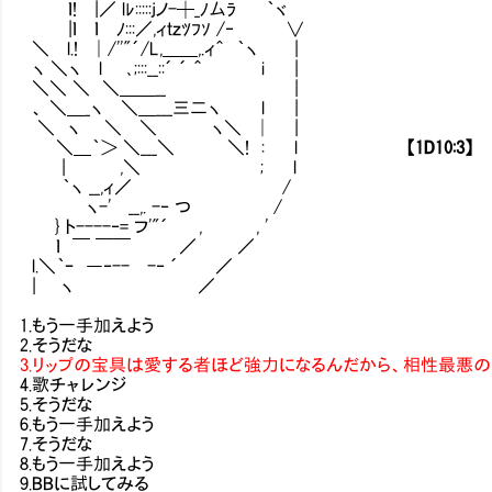
ｌ! |／ lﾚ:::::jノ-┼_ﾉ厶ﾗ ｀ヾ
|ｌ ｌ ﾉ:::／,ィｔｚﾂﾌｿ /‐ ∨
＼ l.! │/''"´/L,＿＿,.ィ＾ ｀ヽ |
ヽ ＼ヽ l ､;:::__::´ ´ ＾ i |
＼＼ ＼ ＼＿＿__ |
、 ＼＿_ヽ ＼＿___三二ヽ l |
＼ ヽ ＼ ＼ ヽ＼ │ |
＼＿｀＞ ＼___＼ ＼! : l
【1D10:3】
| ,＼ ; l
｀ヽ __,ィ／ /
ヽ-' __,. -‐ つ /
} ト----‐= フ'"´ , , '
ｌ ￣ ￣￣ ／ ／
l.＼｀ｰ ―‐-- -‐ ´ ／
| ヽ ／
1.もう一手加えよう
2.そうだな
3.リップの宝具は愛する者ほど強力になるんだから、相性最悪
4.歌チャレンジ
5.そうだな
6.もう一手加えよう
7.そうだな
8.もう一手加えよう
9.BBに試してみる