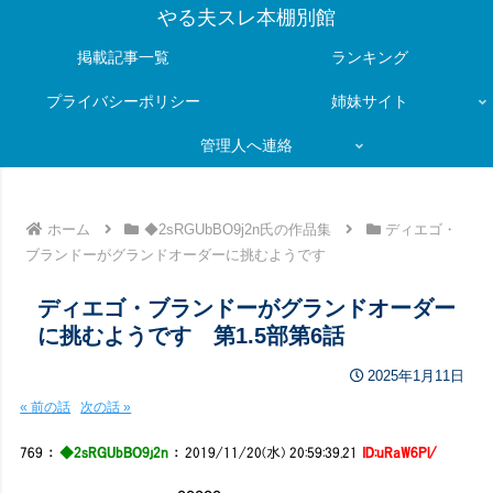
やる夫スレ本棚別館
掲載記事一覧
ランキング
プライバシーポリシー
姉妹サイト
管理人へ連絡
ホーム
◆2sRGUbBO9j2n氏の作品集
ディエゴ・
ブランドーがグランドオーダーに挑むようです
ディエゴ・ブランドーがグランドオーダー
に挑むようです 第1.5部第6話
2025年1月11日
« 前の話
次の話 »
769
：
◆2sRGUbBO9j2n
：
2019/11/20(水) 20:59:39.21
ID:uRaW6Pl/
ooooo