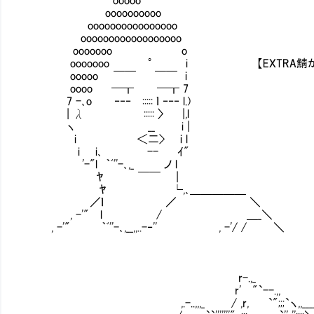
oooooooooo
oooooooooooooooo
oooooooooooooooooo
ooooooo o
ooooooo ° i 【EXTRA鯖がほとんど
ooooo ￣￣ ￣￣ i
oooo ━┳ ━┳ 7
7 -､o ‐‐‐ ::::: ｌ ‐‐‐ l.)
| λ ::::: 〉 |,l
ヽ __ i |
i ＜二> i l
i i､ -- ｲ"
'-"l ｀ﾞ''-､,_ ノ l
ﾔ ￣￣ |
ﾔ └,､＿＿＿＿＿
／ｌ ／ ＼
, -'" l / ＿_＼
, -'" ｀ﾞ''-､,__,,..-‐'' , -'/ / ＼
r-.,_
r' "`--.,,
,.-..,,,_ / ,r, `";;;`ヽ,,_____....