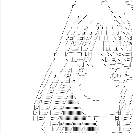
/ ``'''''''" ,;;;ヽ `'' '';;;;＼
r" " "ヽ, `'";;ヽ,
/ `ヽ , , `;'ヽ, 
ﾉ r'' ／ `;ヽ ヽ `;, ";ヽ
/ ／／ ／ ,. , . `＼,＼`;, `i, ヽ,
ﾉ r' r' ,; ,,;r' ,,r',r' i i ,.i `";,,,ヽ,`, ;;;, `;
/ /', /' ,,;',;;r' ,r' ,/|｜ | ,| ,i `ヽ,ヽ`;;;;;;,;;, `;;,
/ ノ,;;r" ,;,;;ri ,:,;/ ,;/ | ｜| ;ヽ`;| `ヽ;|`;;;;;;;;;; ,
/ ,/,;;/!,;,;;;//,;;;;/ ,/ | |`,`, ,`;| `| ,`,`;V ;;;;;;;;;;
/ |;;/i,;;;;;/ | ;;;/|,;/ | | L;i, ;,;;i, ,ヽ;`,;;;;| ;;;;;;;;;; `
r' |/''''''''''''''t-L|;;| ヽ| `;ヽ`;ヽ;;ヽ;;;;;;;|`;';;;;;;;' ;
ﾉ ヽ,,⊥_r--/_`/ ヽ|,......;;;_;ヽ,;;ヽ;;;;|`';;';;;;' ,;;;
/ ,/ ,| ヽ ,| ,ヽヽ ヽ --"'''''-..,,_;| ;'`;' ;;;/;;
/ , ,/ ,; ,;;| , t')' | -'""ﾌ'''--.,,"''ヽ.
/ / ,r,,;r ,r',;;ﾉ `'-'-" _t'_') ,i ﾌ-,_ ;' ;;;;/;;
/ / ,; ,;/ ,,;',;;;;| 〃 , `"--..,,,//''^''- 
/',/ ,;',,;/ ,,;',;;;;;;ヽ r' 〃 ﾉ ,; ,;;;;/|i;;; ,;;|
/,/ ,;',;;/ ,,;',;;;;;;;/`., ` / / ,;',;;;;r''|;|;; ,; |;
/,,/ ,;;;;;/ ,;;;;;;;;;;/iiiiiヽ. '-.,,__ r,/ ,;' ,;;;/_|;|;;; ;;
/,;/! ,;;;;;;/ ;;;;;;;;;;/iiiiiiiiiiiヽ "'''' /,;/, ,;' ,;;;/__|;|;;; ;
|,;/| ,;;;;;;/| ,;;;;;;;;;/iiiiiiiiiiiiiiiiヽ, |,/,;' ,;' ,;;/'|"|;;|;;;;;;
|,/ | ;;;;;/ | ;;;;;;;;;/iiiiiiiiiiiiiiiiiiiiiヽ,_ __,,....-|;| ;;',;;;',;;;/｜i|;;|;;;
| |,;;;;/ | ;;;;;;;/!iiiiiiiiiiiiiiiiiiiiiiiiiiii`'''''''i'''''"￣ ];;| ;;',;;;;;;/ |iii|;|;;;
|;;/ | ;;;;;/|ii/iiiiiii/iiiiiiiii/iiiiiiiiiiiiii] |;| ;;;;;;;;/ __|,,.|;|;;;
ヽ' |;;;;/ |/'|iiiii/|i|iiiiii/iiiiiiii|iiiiiii| || ;;;;;;;/'''":::::::::