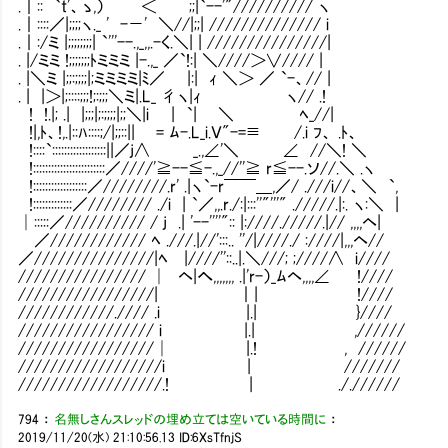
.｜:: `t'、ゝ,） ＜￣￣;;|`--'"////////
.｜::::／|;;;;ヽ._ ' -－' ＼//|;;| ////////////// i
.｜:/ミ |;;;;;;;;| `'''--.,_,,.-く.＼| | ////
. |/ミミ !;;;;;;;ﾄミミミ |-.,_ ／`!:| ＼////＞∨//// |
. |＼ミ |;;:;;;;|;ミミミミ|ﾐ／ |:| ｨ ＼＞ ／ `-、// |
. | |＞|;::::;;;!;:;;;＼ミ|.L_ 彳ヽ|ｨ ヽ// .!
! !.|; .| |;;;|;:;;;;|;;＼|i | `| ＼ ﾍ_//|
!|,ﾄ、!,.|::ﾊ::::;/|;;::|| = ﾑ-.L_i.Ｖ"-=≡ /.i ﾌ、 .ﾄ、
!::::`::::::::::::::::::||／j∧ _.,∠'＼ ∠ //＼! ＼
!::::::::::::::::::::::::／////'≧--≦-.,_//''≧ r≦--.ソ//.＼ .ヽ
!::::::::::::::::::／////////.r' .|ヽ`-r￣￣＿,／/ .///i//、＼ `,
!:::::::::::::／//////// ./i | `／,,.r./:|:::''"'''" ./////.|:. ヽ:＼ |
│:::::／////////// / j .| '--''''":: |:////./////.|// ,,,,ヘ|
／//////////// ﾍ .///.|//':::.. ''/|////./ :////|,,,ヘ//
／///////////////|ﾍ |////''::..|.＼///; ;////∧ i////
//////////////// │ ヘ|へ,,,,,,, .|'r-）_ﾑヘ,,,,∠ !////
/////////////////| ｜| !////
////////////.//// .i |.| }////
///////////////// i |.| ,//////
/////////////////│ |.! , //////
//////////////////i | ///////
//////////////////.! | ././/////
794
：
名無しさんスレッドの埋め立ては空いている時間に
：
2019/11/20(水) 21:10:56.13
ID:6XsTfnjS