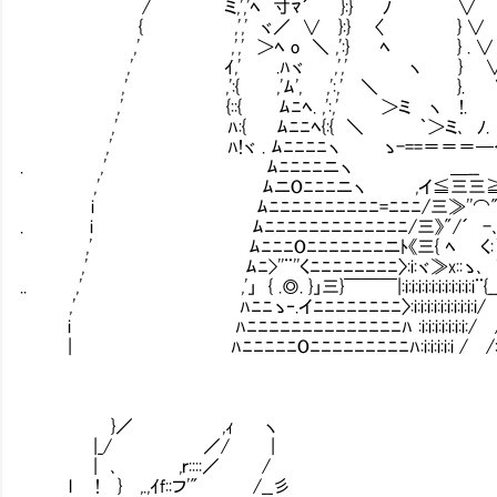
/ ミ,','ﾍ 寸ﾏ´ }:} ﾉ ∨
{ ,',' ヾ／ ∨ }:} 〈 } ∨
,' ,',' ＞ﾍ o ＼ ,':} ﾍ } . ∨
,' ｲ,' .ﾊヾ ,',' ヽ } 
,' ,':{ ,'ﾑ', ,':,' ＼ }. 
,' {::{ ﾑﾆﾍ. ,':,' ＞ミ ヽ !.
,' ﾊ:{ ﾑﾆﾆﾍ{:{ ＼ ｀＞ミ､ ﾉ.
,' ﾊ!ヾ . ﾑﾆﾆﾆﾆヽ ゝ-==＝＝＝─
. ,' ﾑﾆﾆﾆﾆニヽ ＿__ ｀
,' ﾑニOﾆﾆﾆニヽ ,イ≦三三≧ｘ
i ﾑﾆﾆﾆﾆﾆﾆﾆﾆﾆﾆ=ﾆﾆﾆ/三≫''⌒"==
. i ﾑﾆﾆﾆﾆﾆﾆﾆﾆﾆﾆﾆﾆﾆ/三》"/´ -､ ､
,' ﾑﾆﾆﾆOﾆﾆﾆﾆﾆﾆﾆニﾄ《三{ ﾍ く:｀Y }
,' ﾑﾆ>''¨''くﾆﾆﾆﾆﾆﾆﾆﾆ〉:i:ヾ≫x::ゝ､ Y{､_{ |'
.. ,' ,'」 { .◎. }」三}￣￣￣|:i:i:i:i:i:i:i:i:i:i:i¨{__{. /'
,' ﾊﾆﾆゝ‐.イﾆﾆﾆﾆﾆﾆﾆﾆ〉:i:i:i:i:i:i:i:i:i:i/ /:i:
i ﾊﾆﾆﾆﾆﾆﾆﾆﾆﾆﾆﾆﾆﾆﾆﾊ :i:i:i:i:i:i:i:/ /:i:i:i:i
| ﾊﾆﾆﾆﾆﾆOﾆﾆﾆﾆﾆﾆﾆﾆﾆﾊ:i:i:i:i:i / /:i:i:i:i:i:
}／ ,ｨ ヽ
|_/ ／/ |
| ､ ,ｒ::::／ /
l ! } ,.,ｲf::フ'" /__彡