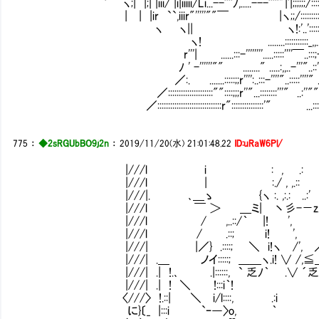
' ヽ;| |;| |iii/ |i|iiiii/Li...--''''ﾉ,.....---'''''"|'|;;;;;;/::::::::::::::::
| | |ir ``,iiir"'''''""￣ |ヽ;;/:::::::::::::::::::
ヽ ヽ|| ヽ!:'..':::::::::::::::::_
ヽ! ........:::::::::::_,,...--''''"::
r'''| ......:::-''''''''.....:::::''''￣..:::;--'''''""
ﾉ ' -''''''"" ........" .....:,,..-'''"..::' ....:::::::::
／:. .......:::::;;r'''':..:::-''''"..:::::''''" ....::'''''"" :::
／:::::::::::::::::::::""::::;;;r''"...::::::::'''" ..:''"" .....:::::::::
／::::::::::::::::::::::::::::::r":::::::::::::::'" ...::::::::::::::::::::::::
775
：
◆2sRGUbBO9j2n
：
2019/11/20(水) 21:01:48.22
ID:uRaW6Pl/
|///l i : , .
|///l | :./ , ,.
|///|. ､＿ゝ {ヽ :. ,:.: ..:
|///l ￣ ＞ ＿ミ| 丶彡-－z.......
|///l / ,..::/｀ |! ', `ヽ:::
|///l / .::; i! ', ヾ::.. 
|///| |／} .::::; ＼ i!ヽ /', ／ ';:
|///| .＿ ノイ:::::; ＿＿ヽ.i! ∨ /,≦＿_
|///| .| !.､ .|::::::, ` 乏ﾉ｀ .∨ ´乏ﾉ ´
|///| .| ! ＼ !:::i｀! / ｀;::
〈///〉 !.::| ＼ i/l::::, .:i l::
に}〔_ |:::i `ｰ―〉o, ｀ o::