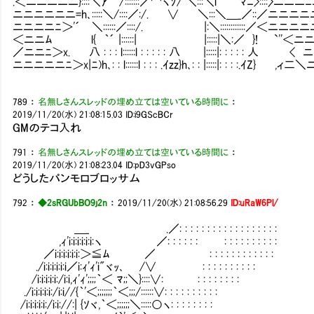
.＜ニニニニニ}::::＼ｱ′/:::::::／⌒ヽｿ/ ＼:::＼l ﾏﾆ>::::〉ニニニ
ニニニニニニ=h､:::::＼/::::／:/. ∨ ＼:::＼＿_／::／ニニニ
ニニニニﾆ＞'´ ＼::::::／::::/. |:＼::::::::::::／＜ニニニ
＜ニニﾑ l{ ｀´ |::::::| |:::::|＼:／ }! `''＜ニニ
／ニニﾆ＞x. 八 : : : l::::::l : : : : : 八 |:::::|: : : : : 人 < 
ニニニニニﾆ＞x|ﾆ)h､: : l::::::l : : : .ｲzz}h､: : |:::::|: : : :.ｲZ} ,ィ二
789
：
名無しさんスレッドの埋め立ては空いている時間に
：
2019/11/20(水) 21:08:15.03
ID:i9GScBCr
GMのテコ入れ
791
：
名無しさんスレッドの埋め立ては空いている時間に
：
2019/11/20(水) 21:08:23.04
ID:pD3vGPso
どうしたパンモロブロッサム
792
：
◆2sRGUbBO9j2n
：
2019/11/20(水) 21:08:56.29
ID:uRaW6Pl/
＿_ .／: : : : : : : : : : : : : : : : : :
,ｨ'i:i:i:i:i:i:ヽ ／: : : : : : : : : : : : : : : :
／i:i:i:i:i:i:＞≦ﾑ ／ : : : : : : : : : : : :
./i:i:i:i:i:i／i:ｨ'ｨ'i"ヾｯ､ /∨ : : : : : : : : : :
/i:i:i:i:i:/i:i,ｨ'ｨ';;;;｀＜ ﾏ;;＼}::::∨: : : : : : : : :
./i:i:i:i:i:/i:i//{｀'＜;;;;;;;｀＜;;;/::::::∨: : : : : : : : : :
/i:i:i:i:i:/i:i://:| {ｿヾ,｀＜;;;;;;＼:::::○