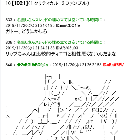
10.
【1D2:1】
（1.クリティカル 2.ファンブル）
833
：
名無しさんスレッドの埋め立ては空いている時間に
：
2019/11/20(水) 21:24:04.95
ID:mmCDC4Iw
ガトー、どうにかしろ
836
：
名無しさんスレッドの埋め立ては空いている時間に
：
2019/11/20(水) 21:24:21.33
ID:AR/05u03
リップちゃんは比較的ディエゴと相性悪くないんだよな
840
：
◆2sRGUbBO9j2n
：
2019/11/20(水) 21:26:22.53
ID:uRaW6Pl/
|‐┐ |
| 「 ／￣ヽ lﾄ､ / /
｣.| |/ / } ﾘ ＼_｀ｰ=ミ、 / /
│| （__ノ / ￣＼ ∧＿／// ／
/ ヽ-=彳 ｘ＜ } l |／／/／／／
. ／レi /⌒!{ ／＿_,／//／ ／_／／
. ,へ| l/ |＞ ´ィ ／'"／ ドくにノ/ /、
.ヽ＿＿＿_／ ＿_ _r┤ ﾊ ／ / / ,ｨｆ'´ _ﾉ ｀ヾﾐ{ { ｌ|
/ / ）l __}＿ﾄ､＿,ﾉ / / /:/ ,ｨｒｔ l V ）ﾘ
/ /.／ /ヽ/ / ／ /|ｌ /::/ ,ｨ以ﾉ、 l /
. /_＿___／{／∨ .／ ／l | Ｖl' └ '^｀ ! ヽ／
. / , ' z__∨ l|＼＼ : |