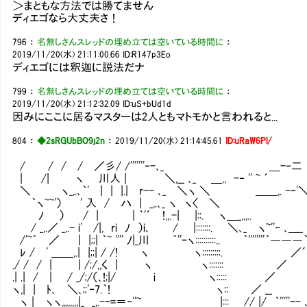
＞まともな方法では勝てません
ディエゴなら大丈夫さ！
796
：
名無しさんスレッドの埋め立ては空いている時間に
：
2019/11/20(水) 21:11:00.66
ID:R147p3Eo
ディエゴには釈迦に説法だナ
799
：
名無しさんスレッドの埋め立ては空いている時間に
：
2019/11/20(水) 21:12:32.09
ID:uS+bUd1d
因みにここに居るマスターは2人ともマトモかと言われると...
804
：
◆2sRGUbBO9j2n
：
2019/11/20(水) 21:14:45.61
ID:uRaW6Pl/
/ / / / ／彡/ /'''''''‐-､_ ＿-‐二 
| /| ヽ 川人 | ＼,__ ､_ ＿,, -‐ '' ~ ´
＼ ヽ_,.､｀' | | |.| r-- ､_ ＼ヽ ＼ ＿＿,. -‐'
｀ヽ~~'） ' 入 / ハ | _,.､_ ヽ ヽ〈 ＼ ｀'
ﾉ ） / | | ｀'´ !,,.-| |::. ヽ＿_,,,..
/ _,.／ _,.- i' /|, ri ﾉ ）i､ / |:::::::. ＼､_ ヽ~''‐ ､＿_
/'~´ ／ | |;;| ｀~ '''' ﾉ|_川 ｀''‐ヽ::::::::::.. ｀''''''''｀―――
ﾚ / ' ＿＿,.| |;;| / /! ヽ ヽ:::::::::. ／
./ / / | | /;/,,く | ヽ ヽ::::::: ／ /
.| .| / | / _/;/（､!;|/ i ヽ::::: ／ |
ヽ,| | ﾄ､ ＼､;;'‐7.｀! ヽ:: ／ __ |
ヽ | ヽヽ,,,,,,,,|_ _,.-‐=＝‐''~ |::: // |/ ｀'''''‐- ､|