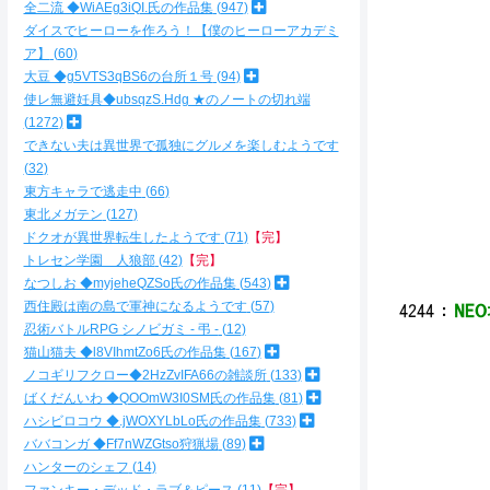
全二流 ◆WiAEg3iQI.氏の作品集
947
.:::::
ダイスでヒーローを作ろう！【僕のヒーローアカデミ
,′:::
ア】
60
厶ｨ}
{/:
大豆 ◆g5VTS3qBS6の台所１号
94
乂{
使レ無避妊具◆ubsqzS.Hdg ★のノートの切れ端
}
1272
└
できない夫は異世界で孤独にグルメを楽しむようです
r
32
{-
東方キャラで逃走中
66
∨二二
＿}=
東北メガテン
127
／二
ドクオが異世界転生したようです
71
【完】
/二
トレセン学園 人狼部
42
【完】
/二
なつしお ◆myjeheQZSo氏の作品集
543
西住殿は南の島で軍神になるようです
57
4244
：
NEO
忍術バトルRPG シノビガミ - 弔 -
12
猫山猫夫 ◆l8VIhmtZo6氏の作品集
167
ノコギリフクロー◆2HzZvIFA66の雑談所
133
ばくだんいわ ◆QOOmW3I0SM氏の作品集
81
＼ｒ
ハシビロコウ ◆.jWOXYLbLo氏の作品集
733
／￣::
ババコンガ ◆Ff7nWZGtso狩猟場
89
／:::::
ハンターのシェフ
14
／:::/:
／―:/:::