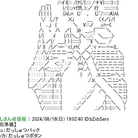
イ:ｌ{:::: /{ﾅ{/{:::::: /十V}::::::::}:::::}
 { { {/:{:::/rf笊､}::／ 行㍉::::::::::::::{
｜{ { .:{从;ﾊ じ' 、 じ'ﾞ/::::::;A}从
.{_/7 乂ｊ ＿ 〈ｲ／ｊ./{
､_ｊ .{ ＼ V::::ノ .ｨﾊ‐く
 ヽ 八 ／{ .}iﾄ ＿..｡{￣￣ ＼ 【戦闘前準
 .ｲ {/l {＼__}＼:.:.:::,′＼＿....〉
}､／{/ ＿_}: } {::::::::} ｀¨l{ ＼＿_
}{ /}／-=-｀ヾ{_rfく _／.:ヾ =―┴=ミ、
 :八//二二二:-=/ ＼／＼/ﾆニニニニﾆ＼ ①メンバ
: : ::乂ﾆ=‐ _, -=＼/{＼／∨二二ニニニﾆ}
 : : : ／ ＜:.:,’: :/ )=(∧ ∨二二二二二l
: : ／{＜:_:_:_:_:;’／ .)=(:.∧ ∨二二二二ﾆ}
: : : : : }: : : : ィi:{/ }: ∧ ,乂ニニ
 : : :／/: ／{::八} /乂 ＼二ﾆﾆ=＼
／: : ／::::::}:{: ::} ../＼ ＼二二ﾆ}
::::::::::::{: ::: } ...::/ /＼ ＼二ﾆ}
::::: ::::{:::::: } ...::／ }＼ ＼ﾆ}
::::::: ::::: ::} ...::／ /}:::::＼ ∨
::::::::::::::} .::／ ..:／} }::::{:::::＼ }
しさん＠狐板
：
2024/08/18(日) 19:02:40
ID:bZxbSerx
前準備】
ュ：だっしゅつパック
カ：だっしゅつボタン