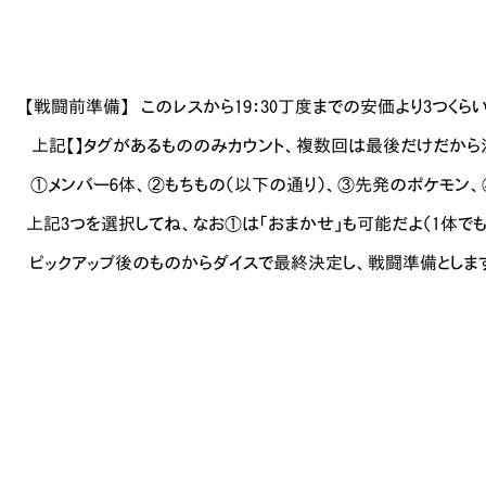
備】 このレスから19：30丁度までの安価より3つくらい
 / 上記【】タグがあるもののみカウント、複数回は最後だけだから
ー6体、②もちもの（以下の通り）、③先発のポケモン、④『熟
 上記3つを選択してね、なお①は「おまかせ」も可能だよ（1体でも6
=-＼-} ピックアップ後のものからダイスで最終決定し、戦闘準備としま