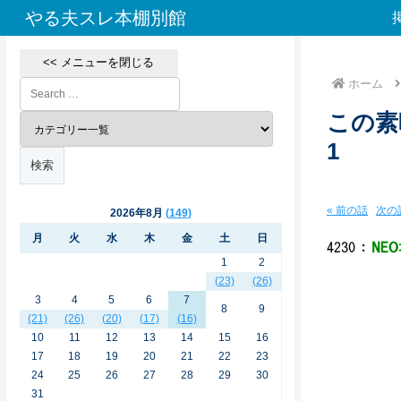
やる夫スレ本棚別館
<< メニューを閉じる
ホーム
この素
1
« 前の話
次の話
2026年8月
149
月
火
水
木
金
土
日
4230
：
NEO
1
2
(23)
(26)
3
4
5
6
7
8
9
(21)
(26)
(20)
(17)
(16)
＿.
10
11
12
13
14
15
16
‐=ﾆ二
17
18
19
20
21
22
23
/´::
24
25
26
27
28
29
30
/.:::
/.:::
31