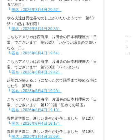
|:|:
５品種目」
|:|:
匿名（2026年8月4日 20:52）
|:|:
'/, 
やる夫達は異世界でのし上がりたいようです 第63
|:| 
話：白熱する戦闘！
|:| 
匿名（2026年8月4日 20:35）
....
こちらアメリカは西海岸、片田舎の日本料理屋の「日
. |:
常」でございます 第962話「いかつい議員のマヨい
. |
なる一日」
...
匿名（2026年8月4日 19:54）
|:|
こちらアメリカは西海岸、片田舎の日本料理屋の「日
|:|
常」でございます 第960話「パイ♪タン♪」
.|:
匿名（2026年8月4日 19:42）
超能力が使えるようになったので限界まで極める事に
した件 第6話
匿名（2026年8月4日 19:20）
こちらアメリカは西海岸、片田舎の日本料理屋の「日
常」でございます 第1211話「初めての帰省」
匿名（2026年8月4日 19:19）
異世界学園に、新しい先生が赴任しました 第12話
匿名（2026年8月4日 18:17）
異世界学園に、新しい先生が赴任しました 第10話
匿名（2026年8月4日 18:09）