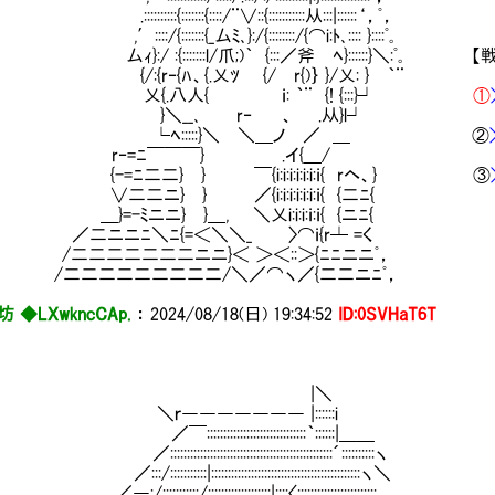
:::::{:::::::{::::/¨∨::{:::::::::::从:::|::::::‘，ﾟ，
:/{:::::::{_厶ﾐ､}:/{::::::::/{⌒i:ﾄ､:::: }::::ﾟ｡
:/ :{:::::::l/爪;)｀ {:::／斧㍉ﾍ}::::::}＼:ﾟ｡ 
{r‐{ﾊ、{.乂ﾂ {/ r{)｝ }/乂: } ｀¨
.八人{ ｉ: ｀¨ {! {:::}┘
①
＼__､ r‐ 、 .从}l┘
ﾍ:::::}＼ ＼＿ノ ／ ＿ ②
‐=ﾆ￣￣￣} .イ{＿/
=ﾆ二二} } ￣{i:i:i:i:i:i:ｉ{ rヘ、} ③
ニ} } ／{i:i:i:i:i:i:ｉ{ {二ﾆ{
-ﾐニニ} }＿, ＼乂i:i:i:ｉ:ｉ{ {ニﾆ{
ニニﾆ＼ﾆ{=＜＼＼_ 〉⌒ｉ{r┴ =く
二二二二二二ニニ}＜ ＞＜::＞{ﾆﾆニニﾟ，
二二二二二二二二/＼／⌒ヽ／{二二ニﾆﾟ，
坊 ◆LXwkncCAp.
：
2024/08/18(日) 19:34:52
ID:0SVHaT6T
|＼
――――――― |::::::i
::::::::::::::::::::::::::::｀::::::|＿＿
::::::::::::::::::::::::::::::::::::::::::::´::::::::::ヽ
::::::::::|:::::::::::::::::::::::::::::::::::::::::::::ヽ＼
::::::::/:::::::::::::::::::|::::〈::::::::::::::::::::::::,