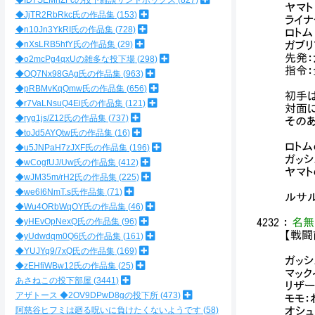
◆ID7SEMnZFcの投下雑談サンドボックス
827
ヤマト
◆JjTR2RbRkc氏の作品集
153
ライナ
◆n10Jn3YkRI氏の作品集
728
ロトム
◆nXsLRB5hfY氏の作品集
29
ガブリ
先発：
◆o2mcPg4qxUの雑多な投下場
298
指令
◆OQ7Nx98GAg氏の作品集
963
◆pRBMvKqQmw氏の作品集
656
初手
◆r7VaLNsuQ4Ei氏の作品集
121
対面
◆ryg1js/Z12氏の作品集
737
そのあ
◆toJd5AYQtw氏の作品集
16
ロトム
◆u5JNPaH7zJXF氏の作品集
196
ガッ
◆wCogfUJ/Uw氏の作品集
412
ヤマト
◆wJM35m/rH2氏の作品集
225
◆we6I6NmT.s氏作品集
71
ルサル
◆Wu4ORbWqOY氏の作品集
46
◆yHEvOpNexQ氏の作品集
96
4232
：
名無
【戦闘
◆yUdwdqm0Q6氏の作品集
161
◆YUJYq9/7xQ氏の作品集
169
ガッシ
◆zEHfiWBw12氏の作品集
25
マック
あさねこの投下部屋
3441
リザー
アザトース ◆2OV9DPwD8gの投下所
473
モモ：
阿慈谷ヒフミは廻る呪いに負けたくないようです
58
オシュ