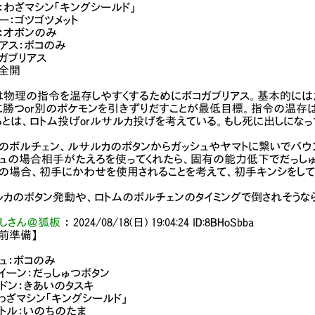
：わざマシン「キングシールド」
ー：ゴツゴツメット
：オボンのみ
アス：ボコのみ
ガブリアス
：全開
は物理の指令を温存しやすくするためにボコガブリアス。基本的には
に勝つor別のポケモンを引きずりだすことが最低目標。指令の温存
とは、ロトム投げorルサルカ投げを考えている。もし死に出しになっ
のボルチェン、ルサルカのボタンからガッシュやヤマトに繋いでバウ
シュの場合相手がたえろを使ってくれたら、固有の能力低下でだっしゅ
の場合、初手にかわせを使用されることを考えて、初手キンシをして
カのボタン発動や、ロトムのボルチェンのタイミングで倒されそうな
しさん＠狐板
：
2024/08/18(日) 19:04:24
ID:8BHoSbba
前準備】
ュ：ボコのみ
イーン：だっしゅつボタン
ドン：きあいのタスキ
わざマシン「キングシールド」
トル：いのちのたま