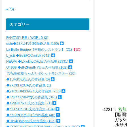
＿ /:
_{`{
« 7月
{ﾞ{
∨ 
{ 
カテゴリー
∧.
{/}
FANTASY RE：WORLD
3
/: 
{/ 
gulu◆28KU4V0f26氏作品集
160
/:
La Belle Equipe【王様のレストラン】
21
【完】
/: 
L_icE ◆BeEFQCm8dk
642
,ﾉ:
NEO坊 ◆LXwkncCAp氏の作品集
1331
/: 
OT909 ◆dFZPiudNYU氏の作品集
162
{: 
TS転生虹夏ちゃんとポケットモンスター
20
{:
{__
◆1Jwd/bEyE.氏の作品集
6
｀〈￣
◆2kZfbFu2UA氏の作品集
1
∨::
◆2sRGUbBO9j2n氏の作品集
736
∨::
◆6qv77Xjx0Afz氏の作品集
341
∨:::
◆ePj4HRjxK 氏の作品集
21
◆g51h1lhLxU氏の作品集
134
4231
：
名無
【戦闘
◆hsBszQ6mPQ氏の作品集
46
ガッシ
◆Hr94QM5gdI氏の作品集
195
ルサル