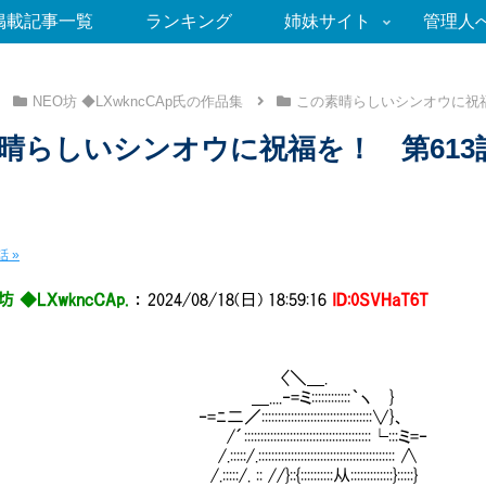
掲載記事一覧
ランキング
姉妹サイト
管理人
NEO坊 ◆LXwkncCAp氏の作品集
この素晴らしいシンオウに祝
晴らしいシンオウに祝福を！ 第61
 »
坊 ◆LXwkncCAp.
：
2024/08/18(日) 18:59:16
ID:0SVHaT6T
〈＼＿.
...‐=ミ::::::::::::｀ヽ }
／::::::::::::::::::::::::::::::::::∨}、
:::::::::::::::::::::::::::::::::::::└:::ミ=‐
::/.:::::::::::::::::::::::::::::::::::::::::: ∧
::/. :: //}::{::::::::::从:::::::::::::}:::::}