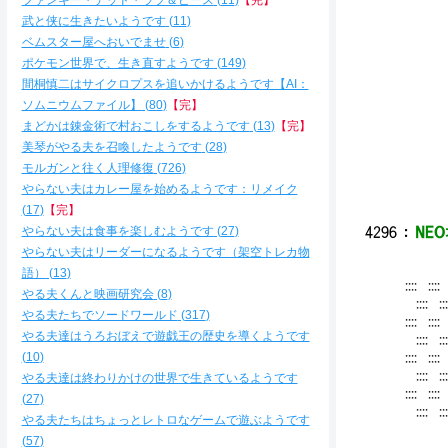
ファンキー・デッド・ラブ＆ピース
11
【完】
/:/::
武と侠に生きたいようです
11
/::
ベムスター屋へおいでませ
6
/::
ポケモン世界で、生き直すようです
149
￣ 、
間桐慎二はサイクロプスを追いかけるようです【AI：
ソムニウムファイル】
80
【完】
人
≧
まどかは錬金術で村おこしをするようです
13
【完】
〉
美琴がやる夫を召喚したようです
28
/ﾆ
モルガンと往く人理修復
726
/ﾆ
やらない夫はカレー屋を始めるようです：リメイク
iﾆ／:
17
【完】
やらない夫は食事を楽しむようです
27
4296
：
NEO
やらない夫はリーダーになるようです（架空トレカ物
語）
13
:::: ::::
やる夫くんと映画研究会
8
:::: ::::
やる夫たちでソードワールド
317
:::: ::::
やる夫達はうろおぼえで遊戯王の歴史を導くようです
:::: ::::
10
:::: ::::
:::: ::::
やる夫達は終わりかけの世界で生きているようです
:::: ::::
27
:::: ::::
やる夫たちはちょっとレトロなゲームで遊ぶようです
57