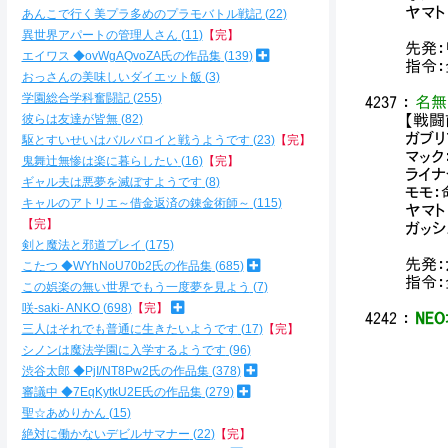
ヤマト
あんこで行く美プラ多めのプラモバトル戦記
22
異世界アパートの管理人さん
11
【完】
先発：
エイワス ◆ovWgAQvoZA氏の作品集
139
指令
おっさんの美味しいダイエット飯
3
学園総合学科奮闘記
255
4237
：
名無
彼らは友達が皆無
82
【戦闘
ガブリ
駆とすいせいはバルバロイと戦うようです
23
【完】
マック
鬼舞辻無惨は楽に暮らしたい
16
【完】
ライナ
ギャル夫は悪夢を滅ぼすようです
8
モモ：
キャルのアトリエ～借金返済の錬金術師～
115
ヤマト
【完】
ガッシ
剣と魔法と邪道プレイ
175
先発：
こたつ ◆WYhNoU70b2氏の作品集
685
指令
この娯楽の無い世界でもう一度夢を見よう
7
咲-saki- ANKO
698
【完】
4242
：
NEO
三人はそれでも普通に生きたいようです
17
【完】
シノンは魔法学園に入学するようです
96
渋谷太郎 ◆PjI/NT8Pw2氏の作品集
378
＿_/::
審議中 ◆7EqKytkU2E氏の作品集
279
∠二::::
聖☆あめりかん
15
/´::::
絶対に働かないデビルサマナー
22
【完】
,′::::