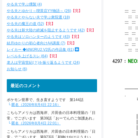
やる夫で学ぶ燻製
4
やる夫とゆかり～喫茶店YY物語～
26
【完】
:::: ::::
:::: ::::
やる夫とやらない夫で学ぶ衆院選
18
:::: ::::
やる夫の魔王の道
52
【完】
:::: ::::
やる夫は新大陸の絶滅を阻止するようです
42
【完】
:::: ::::
やる夫はソロハンターのようです
43
【完】
:::: ::::
結月ゆかりの初心者向けAA講座
7
【完】
:::: ::::
レイカー ◆ldWJRU2.V2氏の作品集
81
:::: ::::
レベルを上げるスレ
64
【完】
4297
：
NEO
老人は宇宙世紀(？)を振り返るようです
24
お知らせ
6
'
最近のコメント
───
. ＿＿
└┬ 
ポケモン世界で、生き直すようです 第144話
匿名（2026年8月4日 22:16）
| |
／´ | 
こちらアメリカは西海岸、片田舎の日本料理屋の「日
| ￣.
常」でございます 第39話「おーでんのご加護あれ」
| └
匿名（2026年8月4日 22:01）
| ＿,,
こちらアメリカは西海岸、片田舎の日本料理屋の「日
|,.｡
常」でございます 第973話「初物はやはりうまい