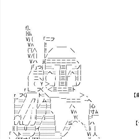
f]、
|仏
Vj { 「二フ
Vﾊ |! ＿＿
{^{∧ |! ／ ＼
V/{ | |/＿＿＿＿＿__
Vハ ji[二二二二二二ヽ
j「」つj |::::::.､￣}三{￣...::ノ|
/ 二二}:::;へ::; |三| /;ﾍ:::| |
{ 二ヽj { i |三||'ﾞ }:| |
| ( Y ＞..,_j |三|| _,.jノ
r L＿ フ〈 ｀＜三二二三ト
r フ<j￣￣ ト:::＼＿＿￣￣ ＞ 、 【劇場版C
}'":::::/ /7 j ム:::} ￣二二二 -へ
|::::::/ / , {/::::::}:::| /ヽ |心
|:::/ / ; |:::::::::j::::ヽ Vﾊ |寸ﾑ
j⌒} / i i|:::::/j:::::::::| Y( |::「￣
L/LL__/__ﾉ::::/:::::::::::::| /≦⌒｀ヽ, |
|{ |:::::::U::::::::}イ::::::::::::::::| /:::/ ':, |i |
「 ＼ト ::::::::_ノ::::}::::::::::::::::￣::_／ Vi 人