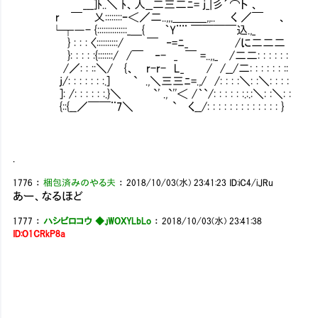
___]ﾄ..＼ ﾄ、人__二三二ﾆ= j_|彡´⌒ト 、
r ￣ 乂::::::::ｰ＜／二..,,,＿＿＿,,.. く ／￣ 、
└┬―- {::::::::::::::_＿{ ｀Y¨¨ ￣￣￣￣込.,_
} : : : 〈::::::::::/ ￣ ‐=ﾆ_ /に二二二
}: : : : :{:::::::/ /￣ ‐- _ ￣ =..,,_ /二二: : : : : :
/／: : ::＼/ {、 r-r- L_ / /__/二: : : : : : ::
j/: : : : : : :.] ` .,＼三三ﾆ=.,/ /: : : :＼: :＼: : : :
]: /: : : : : :.}＼ `' .,`''＜ /｀`/: : : : : :.:.:＼: :＼: :
{::{__／￣￣¨7＼ ` く__/: : : : : : : : : : : : : }
.
1776
：
梱包済みのやる夫
：
2018/10/03(水) 23:41:23
ID:iC4/iJRu
あー、なるほど
1777
：
ハシビロコウ ◆.jWOXYLbLo
：
2018/10/03(水) 23:41:38
ID:O1CRkP8a
,.