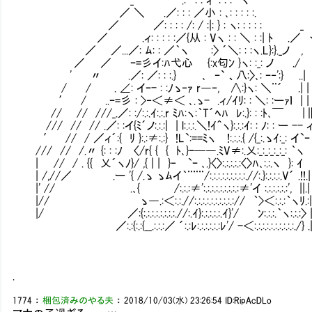
／ ＼ .／: : : ／小 : ､: : : : :.
／ ／: : : : /: / :|: } : ヽ: : : : : _
／ .ィ: : : : :／{从 : Vヽ : : ＼ : :| ﾄ .／ 
／ ／...／: ﾑ: : ／｀ヽ Ⅵ:〉 ´＼: : :ヽ.L}:}._ノ , 
／ ／ ｰ=彡イ:ﾊ弋心 {:x匂ﾝ }ヽ: :_: ノ ./
' 〃 .／: ／: : :.} ､ ｰ` 、八:〉､: ｰ‐':}
/ / . ∠: イｰ- : :ﾉゝ‐ｧ r―‐, ∧:}ヽ: ＼¨´ .| 
′ / ..ｰ=彡 : >‐＜≠＜ ､.ゝ- .ィ/ｲﾘ: : ＼: :ーｧｌ |
// // ///_.／: :/:.:.ｲ:.:.r ﾐﾊ:ヽ:｀T´ﾍﾊ ﾚ
/// // // .／: :イ{ﾐ´ノ:.:.:| | l:.:.:.＼!ｲ＾ヽ}:.:.:ｲ: : ﾉ: : ー -
′ // / ／ィ´:{ ﾘ }:.:≠:.:} !L`:==ﾐヽ !:.:.:.{ /{_:.ゝｲ:_: イ`ｰ
/// // /.〃 {: : :ﾉ 〈/r{ { { ﾄ､}ｰ─―.ﾐV≠:.乂:
| // / . {{ 乂´ヽﾉ}/ ,{ | | }‐ `ｰ ､.}〈〉:.:.:.:.
| /,//／ .ー '{ /.ゝ ゝﾑイ｀¨¨¨/:.:.:.:.:.:.:.:.:.//
|' // .､{ /:.:.:≠':.:.:.:.:.:.:.:.:≠'イ :.:.:.:.:.:', ||.| 
|// ゝ―.:＜:.:.//:.:.:.:.:.:.:.:.:.:// ｀>＜:.:.:｀ヽﾘ.:| |
|/ ／:{:.:.:.:.:.:.:.:.//:.ｲ}:.:.:.:.:.ｲ}'/ ﾝ:.:.:.｀ヽ:.:.:〉 | 
／:.:{:.:{__.:.:.:／ ´:.:ﾚ:.:.:.:.:.:ﾚ'/ -＜:.:.:.:.:.:.:.:.:.:./} .
.
1774
：
梱包済みのやる夫
：
2018/10/03(水) 23:26:54
ID:RipAcDLo