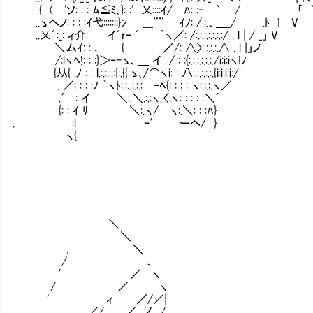
{ ( 'ソ: : : ﾑ≦ﾐ､}: :' 乂::::ｲ/ ﾊ: :ｰ―` / ｢ 
..ゝへノ: : : :ｲ弋:::::::}ﾝ ___¨¨ ｲﾉ: /.:.、
..乂´:_: ィ介: イ´rｰ ´ ｀ヽ／: /:.:.:.:.:.:.:/ . l | / _」 V
＼ムｲ: : ､ { ／/: ∧〉:.:.:.:.∧ . l |」ノ
../:lヽﾍ!: : :}＞‐-ゝ、＿ イ / : :{:.:.:.:
{从{ .ﾉ : : l.:.:.:.:|:.{{:ゝ､/⌒ヽi: : 八:.:.:.:.:.{i:i:i:i:/
. ／: : : :ﾉ ｀ヽﾄ:.:､:.:.:Ⅵｰﾍ{: : : : ヽ:.:.:.ヽ／
.′ : イ ＼:.＼.:.:ヽ_〈:ヽ: : : : :＼´
{: : ｲ ﾘ ＼:.ヽ/ ヽ:.＼: : :ﾊ}
. Ⅵ:l ｰ′ ーヘ/ }
ヽ{
＼
＼
, ＼
/ 、
' ／ ヽ
/ ／ ヽ
' ィ ／/／|
, ／/ .／ 'ｲ /