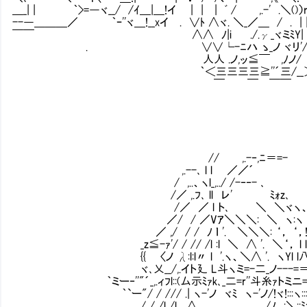
＿_| | ｀>=―ヾ__/ /ｲ＿|＿!イ | | | ﾞ / ,.-' .＼()
--―＿＿＿／ ｀ｰ''ヾ＿!__xイ . ∨ﾄ ∧ヾ. ＼_／＿ / . | |
￣￣ ∧∧ ﾉ|i ./.γ_ヾミﾐY| | └┴-┘
. ∨∨└-ﾆハ ゝ_ノ ヾリ'/＿ ,ｘ仁
人人 .ノ,ッ≦￣ ,ﾉノ/ ￣
｀＜三三三三≧''´三/__＞ ＿＿,
￣ ￣ ￣￣ ＼
// ,.-‐,ﾆ＝=-
,.--､ l l ／／´
/ ,..、ヽl_,../ /-‐‐- ､
/／ ,.ﾌ､ ll レ' ﾐｫz､
/／ ／ l ト､ ＼ ＼ヾヽ
／/ / ／Vｱ＼＼＼: ＼ ヽ:ヽ
／ ,/ / / ﾉ ｌ '. ＼＼＼: ‘， ‘，!
_z≦-ｧ'/ / // /l :l ＼ ∧ '. ＼‘， l l｀
{{ 〈ノ λ:l:l〃 l '.ヽ、＼∧ '. ヽYl l八 _
ヾ､乂__/,.イト廴 L斗ヽミ=-二_ノ---=
｀ミー‐''"´_,.ィﾌl::(厶示ﾐｧk､_二=r''斗糸ｧトミニ=
｀`ー"/ / /// .| ヽ-'ノ ヾﾐ ヽ-'ノ/!ヾ!:::ヽ:
/ / /l /l .∧ ､ /ﾉ、:＼::ﾐz