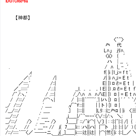
ID:O1CRkP8a
【神都】
〈⌒〉 ,. 
〈＾＾〉 ｀Yﾊ 
癶 代 Yヘ 〈
Lﾊ」 jﾘﾊ. { .ﾉ,
〈ii〉 { ′ {'"ﾞﾞ 
ハ │,,, , .|:〈〉 ﾍ__j
. / ﾊ |_ - ..′ |::.〈〉 〈〉ﾍ__〉
,ｨ f{ |i |1_j:= f t ', {:: 〈〉 〈
／::′ /| ﾉ| |i ﾊ_j:= E t ′ '/: 〈〉 
／:::::,′ /::| E| [l ﾛ i!:= E t | ＿＿ '/: 
／_.:::::::′ /.:.:| __I. ｡ ｡ ｡ I E| [l .ﾛ i!:= E t f´
/'´/:ヽ,′ / .::::| /_∧ﾊ ﾊ ﾊ八E| [l ﾛ | = Ｅ t ﾊ'´K＾ヽ
/ /::::/ /⌒ヽ| / |::::||｀¨¨¨´,'| lハ [l ﾛ | ' ´ ｀
_,/ /::::/ ,' ＿_ ,√＾Y:::|| | | ト } [l ﾛ 
/__,/::::/ ,' ＿_ .] |::::|| |Lﾘ: :辷癶ﾛ | |i 〈
___/::::/ ,' ＿_ _j＿__|/｀`ー‐‐'〈∨:::|/:ヽ ＼: | ,ｲ
__/::::/ /〉 ,' ＿‐‐ /〉 〕＿__|' :::/＾ii⌒| ∨〕 | : ::|:|＾|::
_/::::/､ // _' ＿‐‐ // j{ 7＿__|i::: :ハ||ハ| |￣ト _|:|: |:
/:::/::::::｀¨¨〈／ ──‐ニ_ ,j{ _]______|i::::::辻||辻| |⌒|竺〔|i: :|