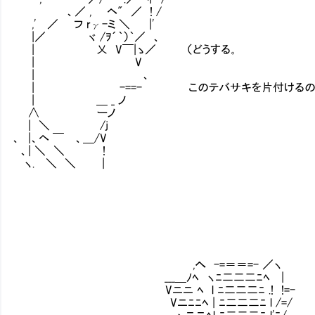
、／ , ヘ" ／ ! /
,' ／ フ rγ-ミ ＼ |'
|／ ヾ /ｦ´｀）｀／ 、
| 乂 V￣|ゝ／ （どうする。
| V
| 、
| -==- このテバサキを片付けるのはそう
| ＿ _ ノ
∧ ーノ
| ＼ /j
、 |、ヘ ￣ 、＿/V
、| ＼ ＼ Ⅴ !
ヽ. ＼ ＼ Ⅴ |
,へ -=＝＝=- ／ヽ
___＿ﾉﾍ ヽﾆ二二二ﾆﾍ |
Vニニ ﾍ l ﾆ二二二ﾆ .! !=-
Vニﾆﾆﾍ | ﾆ二二二ﾆ l /=/
ヽニニﾍl ﾆ二二二ﾆ l'ﾆ/