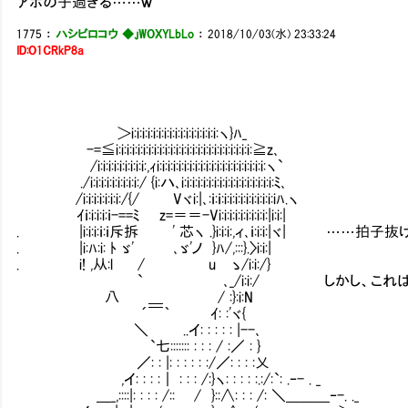
アホの子過ぎる……ｗ
1775
：
ハシビロコウ ◆.jWOXYLbLo
：
2018/10/03(水) 23:33:24
ID:O1CRkP8a
＞i:i:i:i:i:i:i:i:i:i:i:i:i:i:i:i:ヽ}ﾊ_
-=≦i:i:i:i:i:i:i:i:i:i:i:i:i:i:i:i:i:i:i:i:i:i:i:i:i:≧z､
/i:i:i:i:i:i:i:i:i:,ｨi:i:i:i:i:i:i:i:i:i:i:i:i:i:i:i:i:i:i:i:ヽ`
./i:i:i:i:i:i:i:i:i:/ {i:ハ､i:i:i:i:i:i:i:i:i:i:i:i:i:i:i:i:i:ﾐ､
/i:i:i:i:i:i:i:/{/ Ⅴ Vヾi:|､:ｉ:ｉ:i:i:i:i:i:i:i:i:i:iﾊ.ヽ
ｲｉ:i:i:i:ｉ-==ﾐ z=＝＝-Vi:i:i:i:i:i:i:i:i:|i:i:|
. |i:i:i:ｉ:ｉ斥拆 ' 芯ヽ .}i:i:i:,ィ､ｉ:i:i:|ヾ| 
. |i:ﾊ:i: ﾄ ゞ' ､ゞ'ノ }ﾊ/,:::}.〉i:i:|
. i! ,从:l / u ゝ/i:i:/}
` ､_/i:i:/ しかし、これはい
八 ＿ / :}:i:N
´￣｀ ｲ: :'ヾ{
＼ ..イ: : : : : |--､
`七::::::: : : : / :／ : }
／: : |: : : : : :/／: : : :乂
,イ: : : :｜ : : : /:}ヽ: : : : :.:/:`: .‐- . _
＿_,::::|: : : : /:: / }::∧: : : /: ＼＿＿＿‐-. ._