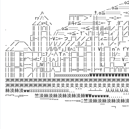
_,.｡o≦/:::::
_,.｡o≦::::::::::::/:::::::::::
,ﾊ ＿＿＿＿＿ ,†｡o≦:::::::::::::::::_ -=
rｧ'/::＼ |'^|＾||￣＞ " |::|::::::::::_,.-=ﾆ=- ￣|
∠∠x=ﾐ_ヽ jI斗r≦:::::::::::::||:l|ﾆ=- 丁 ,:|ｌ'＾／||ｎ
. || | |∩| | _,.｡o≦:::::::::::_ -=≦‐||::ｌ| j||ィi:||／,..
_,|| | |￣| |､ //:::::::_ -=≦‐ T^ヽ|＾|:| ::|/||┴|,ィ´ ,| |／
＿ |_||-:| |⌒| |‐Vﾆ=- フ__|'＾|／／∠ｌ| |~ﾞ|,ィニ:|:::|／| |
.. ／／￣＼ | || | | | |/ |/_/／／／__{}／,|＿| | | ﾊ |／
∠∠＿＿:::::＼|| | | |/{}/{}/「」_| ｌ|ﾊﾆ^|￣|:| | l V|::|￣| ｎ'ﾞﾊ
| | ||:| |l::|~￣ﾞ|￣|¨|ﾆ7_/‐∧Τﾊ¨:|:|￣||＿|:|￣| | ||::| | |:|/:::Ⅶ_|
| | ||:| |l::|f⌒::|=fﾆ「_|_| :|_ﾊ_,| |‐||~ﾞ|:|￣|| |:| | | ||::| |¨7:::::: V:::: : | |
|_|_||:|＿|L|─‐:| |_,lV| |＾| |_|_|_| :|| |:| || |:| | | |Ｌ| 
| | ||:|￣|l::|~￣ﾞ|/:|¨|]||_|_,|∧＿| :|| |:|==||==|:|＝| |冖Y |￣|
| | ||:| |l::| ／| | :| || | :| |xxxxxxxxxxxxxxxxx
洲洲洲洲洲洲洲洲洲洲洲洲洲洲洲洲洲洲洲洲洲洲洲洲洲洲
洲洲洲洲洲洲洲洲洲洲爻爻爻爻爻爻爻爻爻爻爻爻爻爻爻爻爻爻
絲淡絲淡wwi:i:i:i:i:i:i:i:i:i:i:i:i:i:i:i:i:i:i:i:i:i:i:､､
冖冖￢==-- 竺淡絲淡絲淡絲淡絲淡絲WWwwwwww､､､､､､､＾＾＾＾,xwvw
￣￣””““ ー‐--==ﾆ竺淡絲淡絲淡絲淡絲淡絲WWWW
￣ ￢ ー- 竺淡絲淡絲淡
￣￣ ''' ￢