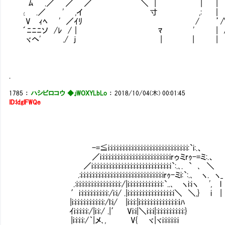
ﾑ .／ ／ ／ ＼ | | |
ι .／ ' ,イ 寸 ,: ｜
V ｨﾍ ' ／ｲﾘ / ’
´ﾆﾆﾆソ /ﾚ /｜ ﾏ ' | 
ヾヘ' ./ ｊ | | | .
.
1785
：
ハシビロコウ ◆.jWOXYLbLo
：
2018/10/04(木) 00:01:45
ID:IdglFWQe
-=≦i:i:i:i:i:i:i:i:i:i:i:i:i:i:i:i:i:i:i:i:i:i:i:i:i:i:i:`i:.、
／i:i:i:i:i:i:i:i:i:i:i:i:i:i:i:i:i:i:i:i:i:i:i:irゥミrｩ-=ミ:.、
／i:i:i:i:i:i:i:i:i:i:i:i:i:i:i:i:i:i:i:i:i:i:i:i:i:i:i`:.､. ` ､ ＼
.:i:i:i:i:i:i:i:i:i:i:i:i:i:i:i:i:i:i:i:i:i:i:i:i:i:i:i:irｩ-ミi:`:.､ ヽ. ヽ_
.:i:i:i:i:i:i:i:i:i:i:i:i:i:i:i:/|i:i:i:i:i:i:i:i:i:i:i:i:`..､ ヽi:iヽ ', l
′i:i:i:i:i:i:i:i:i:i:/i:i/ .|i:i:i:i:i:i:i:i:i:i:i:i:i:i:i:i＼ ＼,} i |
|i:i:i:i:i:i:i:i:i:i:i:/l:i/ |i:i:i:|i:i:i:i:i:i:i:i:i:i:i:i:ｉ:ｉ
ｲi:i:i:i:i:/|i:i:/ .|′ Vi:i|＼i:i:i|:i:i:i:i:i:i:i:i:i:
|i:i:i:i:/｀|メ､, V{ ヾ|ヾi:i:i:i:i:iⅣ