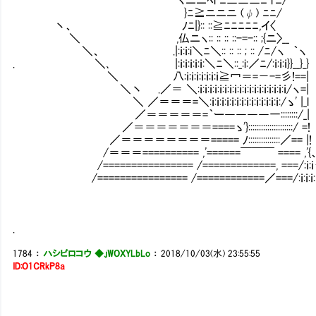
}ﾆ≧ニニニ (ψ) ﾆﾆ/ （いえ、手荒
丶、 ﾉﾆ|}:: ::≧ﾆﾆﾆﾆﾆ,イ〈
＼ ,仏ニヽ:: :: :: ::-=-:: ;{ニ〉__
＼、 .|:ｉ:ｉ:i＼ﾆ＼:: :: :: ; :: /ﾆ/
. ＼､ |:ｉ:ｉ:ｉ:ｉ:ｉ:＼ﾆ＼::_:i:／ﾆ/:ｉ:ｉ:ｉ}}__}_}
＼ 八:ｉ:ｉ:ｉ:ｉ:ｉ:ｉ:ｉ≧冖＝=－-=彡!==|
＼丶 .／＝ ＼:ｉ:ｉ:ｉ:ｉ:ｉ:ｉ:ｉ:ｉ:ｉ:ｉ:ｉ:ｉ:ｉ:ｉ:ｉ:ｉ:ｉ:ｉ/ヽ=|
＼ ／＝＝＝=＼:ｉ:ｉ:ｉ:ｉ:ｉ:ｉ:ｉ:ｉ:ｉ:ｉ:ｉ:ｉ:ｉ:ｉ:/ゝ' |_l
／＝＝＝＝＝=｀ー――――一::::::::/_|
／＝＝＝＝＝＝＝====ゝ'}:::::::::::::::::::::/ =!
／＝＝＝＝＝＝＝＝===== ﾉ:::::::::::::::／== |!
/＝＝＝========== ,'======￣￣￣ ==== ,'{
/================ /=============, ===/:ｉ:ｉ
/================ /============／===/:ｉ:ｉ:ｉ:ｉ
.
1784
：
ハシビロコウ ◆.jWOXYLbLo
：
2018/10/03(水) 23:55:55
ID:O1CRkP8a