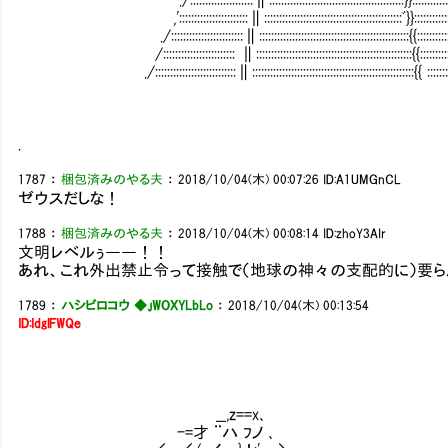
,':::::::::::::::::::::::∥::::::::::::::::::::::::::::::::::::::::::::::ﾞ}}:::::::::::::::
./::::::::::::::::::::::::∥::::::::::::::::::::::::::::::::::::::::::::::::::{{::::::::::::::::
/:::::::::::::::::::::::: ∥::::::::::::::::::::::::::::::::::::::::::::::::::::{{::::::::::::::
./:::::::::::::::::::::::::::∥::::::::::::::::::::::::::::::::::::::::::::::::::::::{{ ::::::::::::::
.
1787
：
梱包済みのやる夫
：
2018/10/04(木) 00:07:26
ID:A1UMGnCL
ゼウスだしな！
1788
：
梱包済みのやる夫
：
2018/10/04(木) 00:08:14
ID:zhoY3AIr
文明レベルぅ――！！
あれ、これ外出禁止令って接触で（地球の神々の支配的に）要ら
1789
：
ハシビロコウ ◆.jWOXYLbLo
：
2018/10/04(木) 00:13:54
ID:IdglFWQe
__,z==x､
-=才 ¨ハ ﾌノ ､