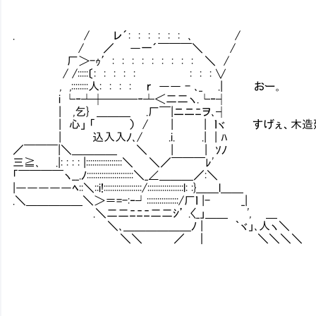
. / レ´: : : : : : ､ /
/ ／ ―一´￣￣￣＼ /
厂＞-ｩ′: : : : : : : : : ＼ /
/ /:::::〔: : : : : : : : ∨
, ,::::::::人: : : : ｒ ―― - ､_ .| おー。
i └‐┴┼───‐┴＜二二ヽ.└‐┤
| ,乞} ＿＿＿ .厂￣|ニニﾆヲ､┤
| 心」 「ⅣⅣⅣ） / | | ｌヾ すげぇ、木造
| 込入入ﾉ､/ .i. .| | ﾊ
／￣￣￣|＼＿＿＿＿ ＼ | | ｿﾉ
三≧､ .|: : : : |:::::::::::::::::＼ ＼／￣￣￣ﾚ'
「￣￣￣￣ヽ__.ﾉ::::::::::::::::::::::＼_∠＿＿＿／:＼
|―――――ﾍ::＼::i!::::::::::::::::::/:::::::::::::::::l: :}＿＿l＿＿
.＼＿＿＿＿＿＼＞＝=-:‐┘:::::::::::::::/厂ｌ |- _|
.＼二二ﾆﾆﾆ二二ｼ’ .〈_」＿＿ ', ＿
＼､＿＿＿＿＿＿ﾉ | ｀ヾ」､人ヽ＼
＼＼ ／ ｜ ＼＼＼＼