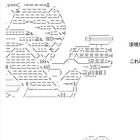
.ヾ==＜ -=＝＝＝=ミ ,､
ヽ,≦ 二二二二二.／ﾆヽ
/二二二二二二/二二∧
. /二二ﾆ=-=ﾆ二二ヽ二二∧
_/＿＿＿ -=ﾆﾆ二＼ﾆ二}
ﾆﾆﾆﾆﾆﾆ.≧s｡ -=ﾆ二ヽ=l ＿＿＿＿
―― ﾆﾆﾆﾆﾆ≧s｡ (II)〉-=ﾍ/ (::）::::::::::::::::::::::)
二二ﾆ=- ｀ヽﾆﾆﾆﾆ≧､／:::/ _________ー┬┬―
二／ﾆﾆﾆ＼ .＼ﾆﾆﾆ 弋:／ /三/∴三三三二ﾆ=ｌ
／二二二二＼_〉丶／ﾆﾉ 厂∧三三三三三三=l
二二二二二二 ､:ｉ:ｉ:ｉヽ´___＿_／￣＼＿＿}三三三ﾆ=
II )二二二二二ﾆヽ:ｉ:ｉ:}＿＿ __ -- 〉三ﾆ===-'
..＼二二二二二二＼′ ） ／二ﾆヽ⊇」l::|::|l:|{{┃
........＼二二二二二二ヽ￣ ／二二ﾆ/ ￣￣´
................ヽ II )二二二二＼´, -=＝ﾐ/
............/ /ー――――一.....､........} }
＞ .., /.................................ヽ}::|:.....//
＿ ＿_
_ .: ´: : ィ´: : : ｀ヽ