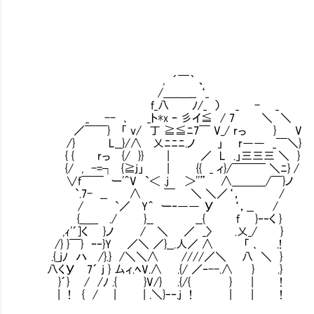
, ´￣｀ 、
/＿_＿__ ‘_
f_八 ﾉ/_ ） _ - _ 文明
_ -- ､ _ト*x ｰ 彡イ≦ / 7 ＼ ＼
／￣￣} 「 v/ 丁 ≧≦ﾆ7￣ V_/ rっ } V
/} L__}/∧ 乂ﾆﾆﾆ.ノ 」 r―― _￣＼}
{ { rっ {/ }} | ／ L .」三三三 ＼ }
{/ , -=┐ {≧j」 | {{ _ ィ}/￣￣￣ ＼ﾆ} /
∨f￣￣ ー'＾V `＜ .j ＞''” ∧＿＿＿/￣}ノ
`.7- __ ∧ ￣ ＼ ＼／‘， /
/ `／ Y＾ ー‐―― У ‘，__ /
{_＿_ ./ }__ __{ f }‐‐く }
,ｨ'´]く }ノ / ＼ ／ _〉 .乂_/ }
/} }￣} ｰ‐}Y ／＼ ／}__.人／ ∧ 「 ､ .!
.{_jﾉ ハ /}.} /＼＼∧ ////／＼ 八 ＼ }
八くУ 7´ j } 厶ィ.ﾍV.∧ .{/ ／‐--.∧ } .}
}´} / /ﾉ .{ }V/} .{/{ } | !
| ! { / | | .＼}‐‐.j ! | | !