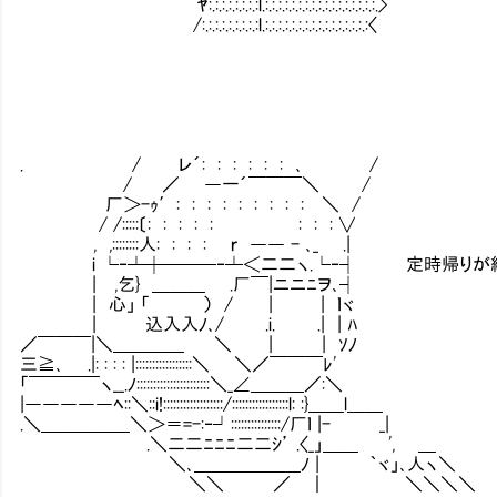
ﾔ:.:.:.:.:.:.:.:l.:.:.:.:.:.:.:.:.:.:.:.:.:.:.:.:.:.>
/:.:.:.:.:.:.:.:.:l.:.:.:.:.:.:.:.:.:.:.:.:.:.:.:.:〈
. / レ´: : : : : : ､ /
/ ／ ―一´￣￣￣＼ /
厂＞-ｩ′: : : : : : : : : ＼ /
/ /:::::〔: : : : : : : : ∨
, ,::::::::人: : : : ｒ ―― - ､_ .|
i └‐┴┼───‐┴＜二二ヽ.└‐┤ 定時帰りが絶対
| ,乞} ＿＿＿ .厂￣|ニニﾆヲ､┤
| 心」 「ⅣⅣⅣ） / | | ｌヾ
| 込入入ﾉ､/ .i. .| | ﾊ
／￣￣￣|＼＿＿＿＿ ＼ | | ｿﾉ
三≧､ .|: : : : |:::::::::::::::::＼ ＼／￣￣￣ﾚ'
「￣￣￣￣ヽ__.ﾉ::::::::::::::::::::::＼_∠＿＿＿／:＼
|―――――ﾍ::＼::i!::::::::::::::::::/:::::::::::::::::l: :}＿＿l＿＿
.＼＿＿＿＿＿＼＞＝=-:‐┘:::::::::::::::/厂ｌ |- _|
.＼二二ﾆﾆﾆ二二ｼ’ .〈_」＿＿ ', ＿
＼､＿＿＿＿＿＿ﾉ | ｀ヾ」､人ヽ＼
＼＼ ／ ｜ ＼＼＼＼