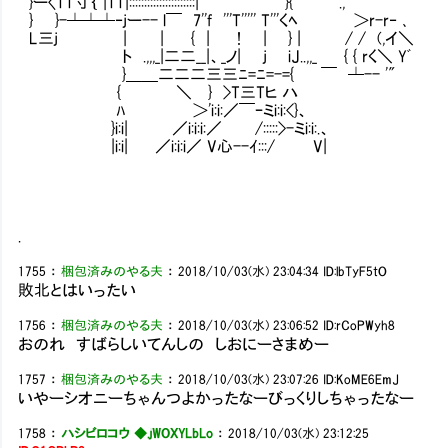
}ー〈TT寸｛ |TT|::::::::::::::::::::::| }{ ｀ .,
} }-┴┴┴‐jー-- l￣ 7''f '''T''''' T'''くﾍ ＞r-r‐ ､
L三j | | { | ! | } | / / (,イ＼
ト .,,,_|二二__|、_ノ| j iJ..,,_ { { rく＼ Yﾞ
}＿＿二二二三三ﾆ=ﾆ=-={ ￣ ┴-- '"
{ ＼ } >T三Tヒ ハ
ﾊ ＞'i:i:／￣ｰミi:i:<}、
}i:i| ／i:i:i:／ /:::::>-ミi:i:.、
|i:i| ／i:i:i／ V心--ｲ:::/ V|
.
1755
：
梱包済みのやる夫
：
2018/10/03(水) 23:04:34
ID:lbTyF5tO
敗北とはいったい
1756
：
梱包済みのやる夫
：
2018/10/03(水) 23:06:52
ID:rCoPWyh8
おのれ すばらしいてんしの しおにーさまめー
1757
：
梱包済みのやる夫
：
2018/10/03(水) 23:07:26
ID:KoME6EmJ
いやーシオニーちゃんつよかったなーびっくりしちゃったなー
1758
：
ハシビロコウ ◆.jWOXYLbLo
：
2018/10/03(水) 23:12:25