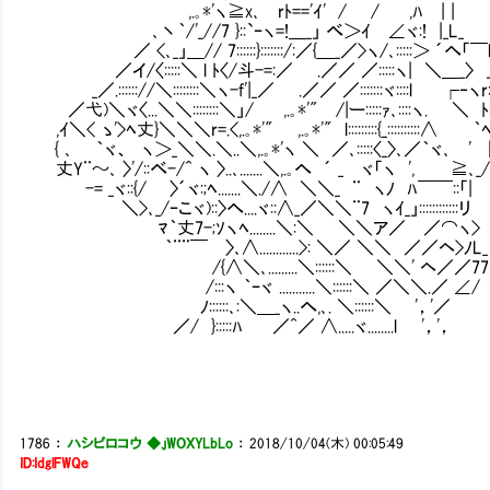
,.｡*'ヽ≧x､ rﾄ=='ｲ' / / ,ﾊ | 
､丶｀/'_//7 }::`ｰヽ=!＿_」 べ＞ｲ ∠ヾ:! |_L_
／ <､_」＿// 7::::::}:::::::/:／{＿_／>ヽ/､:::::＞ ´へ「￣l
／イ/〈:::::＼ l ﾄ〈/斗-=:／ .／／ ／:::::ヽ|
_／.:::::://＼::::::::＼ヽ-f'|_／ .／／ ／:::::::ヾ::::l ┌‐ヽr:
／弋)＼ヾ〈...＼＼::::::::＼」/ ,.｡*'" /|ー:::::ｧ､::::ヽ. ＼ ﾄ:
,ｲ＼< ゝ'>ﾍ丈}＼＼＼r=.<,.｡*'" ,.｡*'" l:::::::::{_::::::::::∧ ｀ﾍ
{ ､ ｀ヾ、 ヽ＞_＼＼.＼..＼,.｡*'ヽ ＼ ／､:::::〈_〉､／｀ヾ､ '
丈Y¨～､ 〉'/::べ-/^ ヽ 〉..､.......＼,.｡へ ´ _ ヾ「ヽ ', ≧､_
-= _ヾ::{/ 〉´ヾ:;ﾍ.......＼./∧ ＼＼_ ¨ ヽﾉ ﾊ￣￣::「|
＼>､_/ｰこヾ)::〉へ....ヾ::∧_／＼＼¨7 ヽｲ_」::::::::::::リ
ﾏ｀丈7-;ｿヽﾍ........＼:＼ ＼＼ア／ ／⌒ヽ>
｀¨¨￣ 〉､∧............>: ＼／ ＼＼ ／／ヘ>ﾉL_
/{∧＼､.........＼::::::＼ ＼＼' ヘ／／77
/:::ヽ ｀ｰヾ ...........＼::::::＼ ／＼＼.／ ∠/
ﾉ::::::､:＼＿_ヽ..へ,､. ＼::::::＼ '，'／
／/ }:::::ﾊ ／^／ ∧.....ヾ........l '，'，
1786
：
ハシビロコウ ◆.jWOXYLbLo
：
2018/10/04(木) 00:05:49
ID:IdglFWQe