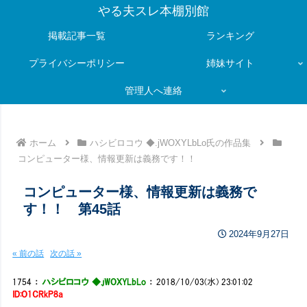
やる夫スレ本棚別館
掲載記事一覧
ランキング
プライバシーポリシー
姉妹サイト
管理人へ連絡
ホーム
ハシビロコウ ◆.jWOXYLbLo氏の作品集
コンピューター様、情報更新は義務です！！
コンピューター様、情報更新は義務で
す！！ 第45話
2024年9月27日
« 前の話
次の話 »
1754
：
ハシビロコウ ◆.jWOXYLbLo
：
2018/10/03(水) 23:01:02
ID:O1CRkP8a