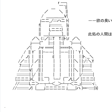
r ─┐
＿ ￣｀||
／ ＼ ||
/ ＿＿___＿_,Ｖ|
j二二_,/:::::ハ二 ﾄ| ――欲の臭いが
f{ j:::::::::::::::, |ij
|| L二二ﾆ} |{
|| ＿_{＿＿＿]__ || 此処の人間は羽を得
／＼ (:::／|::::T T::|ト)ﾉ ／＼
j──{'" |:::::| |:::| ｀}──{
／{ ﾉ=r ====| |====t=､ j＼
/ || Y´ || |-――| |――| | | ｀ Y | ＼
/ ノｊ | || | i| | | | | | |ト､__＼
/／:::: | | ／|| | | | | | |＼ | |::/::＼Y
7::::::::::| / || | | | | | | | |j:::::::::|
/::::::::::::V| /|| | | | | | |＼ | |::::::::::::.
:::::::::::::::::| |,/ || | | | | | | |/::::::::::::::|
[二二二,|iく, || |､￣} └‐┘ {￣ノL|_／ |二二二{
//:::::::::::::L二＞―┬┴＜__＞┴┬＜二_」|:::::::::::::ヾ:,
//::::::::::::::::ノ} |＿＿j二二二二二 ｊ＿＿|ハ }==-:::::::})i}
.