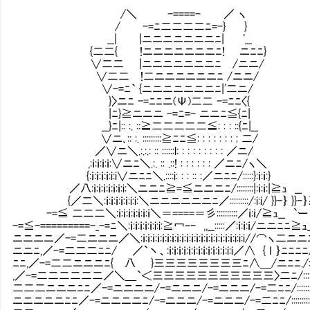
/＼ -====- ／ ヽ
/ -=ﾆ二二二二ﾆ=-} }
__| |ニニニニニニニﾆ| '__
{二二{ !ニニニニニニニﾆ! ニﾆﾆ}
∨二二 |ニニニニニニニﾆ /ニニ/
∨二二 !二ニニニニニニﾆ /ニニ/
∨-=ﾆ` {ニニニニニニニﾆ|'二ニ/
}〉ニﾆ -=ﾆﾆニ(Ψ)二二 -=ﾆﾆ〈{ （積
|ﾆ}≧ニニニ -=ﾆ=- ニニﾆ≦{ﾆ|
__}ﾆ|:: :. ::≧二二二二二≦: : : ::{ﾆ|__
∨ニ､:: :. :::::::::≧ﾆﾆ≦: : : : : : :
／∨ニ＼.:.:.: :: ::::::l: : : : : : : : : ／ニ/
,:ｉ:ｉ:ｉ:ｉ:∨ニﾆ＼.:. :: .::! : : : : : : ／ニﾆ/ヽ＼
{:ｉ:ｉ:ｉ:ｉ:i:i∨ニﾆﾆ＼.::::i: : : :: :／ニﾆﾆ/:::::}:ｉ:ｉ:}
／八:ｉ:ｉ:ｉ:ｉ:ｉ:ｉ:i:＼ニニﾆ≧=≦ニニニﾆ/::::::::|:ｉ:ｉ:|≧ｭ __
{／二＼:ｉ:ｉ:ｉ:ｉ:ｉ:i:i:＼ニニニニニニﾆ／:::::::::/:i:i/ }}-｝ }}-
-=≦ 二二二＼:ｉ:ｉ:ｉ:ｉ:ｉ:ｉ:ｉ＼＝====＝彡::::::::::／ｉ:ｉ/≧ｭ__ `ー
-=≦-=========-_-=ﾆ＼:ｉ:ｉ:ｉ:ｉ:ｉ:i:i:≧冖‐- ,,__:::::／:ｉ:ｉ:ｉ/ニニﾆﾆ≧ｭ_
ニニニニ／-=二ニニニ／＼:ｉ:ｉ:ｉ:ｉ:ｉ:ｉ:ｉ:ｉ:ｉ:ｉ:ｉ:ｉ:ｉ:ｉ:ｉ:ｉ:ｉ:ｉ:ｉ:i:i:i//⌒ヽ二ニニﾆ/:
ニニﾆ,／-=二二二ﾆﾆ/ ／`丶、:ｉ:ｉ:ｉ:ｉ:ｉ:ｉ:ｉ:ｉ:ｉ:ｉ:ｉ:ｉ:i:i／∧ { I ｝ﾆﾆﾆﾆ/::::
ﾆﾆ,／-=二二ニニニﾆ{ 八 }三三三三三三三三ﾆ∧＿/ニﾆﾆ./:::::::::
,／-=二二二二二二／＼＿`＜三三三三三三三三三三三〉二ﾆ/::::::::::::
二二二ニニニﾆﾆ／-=ニニニニ/-=ニニニ/-=ニニニ/-=二ﾆﾆ/:::::::::::::::
ニニニニニﾆﾆ／-=ニニニニﾆ/-=ニニニ/-=ニニニ/-=二ﾆﾆ/:::::::::::::::::