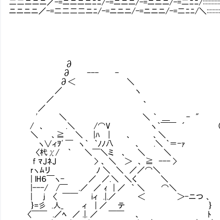
二二ニニニ／-=ニニニニﾆﾆ/-=ニニニ/-=ニニニ/-=二ﾆﾆ/::::::::::::::::::::
ニニニニ／-=二二二二ニﾆ/-=ニニニ/-=ニニニ/-=二ﾆﾆ/＼:::::::::::::::::
∂
∂ --- -
∂＜ ＼
／ ヽ
／ 、
／
' ＼ ＼ ｀ ＿ - "
/ 、 .＼ /⌒V ヽ｀￣￣ ´ （判断は
＼ Ⅰ 、≧ ＼ |ﾊ | 、 、＼
ヽ∨ィｦ' ￣ ヽ｀ ｀ﾉﾉ八 、 .＼ ｀＝-ｧ
〈杙χ/ ｀ ＼￣＼ミ 、 ＼ ＼ ……了解し
f ﾏJﾈJ > 、 ＼ ＞ 、 ≧ --- >
rヽﾑリ ﾉ ＼ ＼ ／／⌒＼
| lH６￣ヽ- ／ ／.＼ ＼く ＼
|---/ /￣ .／ ／ ｨ | ／ ｀ ＼ ⌒＼
| j 〈 ￣￣ iィ .|.／ ＜ ＞-ニつ 、
｝=彡 .人_ ィ | ／ テ ｝
〈￣￣ .／ﾍ ／ .|. ／ ￣￣ 、 ﾄ