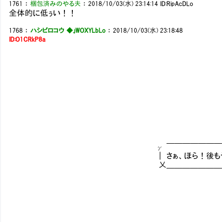
1761
：
梱包済みのやる夫
：
2018/10/03(水) 23:14:14
ID:RipAcDLo
全体的に低ぅい！！
1768
：
ハシビロコウ ◆.jWOXYLbLo
：
2018/10/03(水) 23:18:48
ID:O1CRkP8a
γ ￣￣￣￣￣￣￣￣￣￣￣
｜ さぁ、ほら！後もう一息です
乂＿＿＿＿＿＿＿＿＿＿＿