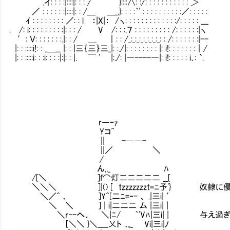
.イ: : : :|::::|: : : / }::::∧: :/: : : : : : : : : : : ＞
／ : : : : : :|::::|: : /＿ ＿_,}: : : :`' : : : : : : : : : :／: : : : :
ｲ : : : : : : : : ／: : l ：|X|： /ヽ: : : : : : : : : : : : :/: : : : : ___
. /: i: : : : : : : : :|: : : / V /: : :.７ : : : : : : : : : /: : : : : :|ヽ
′: Ｖ: : : : : : :.|: : / ＿ ｜: : /_:_:_:_:_:_:_:_: : /: : : : : : :|--
|: : :::::i!: : _＿__ |: : |三｛三｝三_|: :./|: : : : : : : : |: i!: : : : : : :｜/
|: : :::::i: : :i: : : :|:|: : |. ￣ ' |:./: |―----―|: i!: : : : : i､: `.
r―‐ｧ
Yコ^
|| -――-
||／ ＼
/
ん,,_ ﾊ
/[＼ ]f⌒灯二二二二二 __[
＼＼＼ ]|() [ tzzzzzzzt=ﾆ予'} 奴隷に
＼／^ 、 ]Y^[二ﾆ=‐- 、 .|三i| ′
＼ ＼ ] | i|二二二 ム |三i| | ・ 
＼r‐-へ、 ＼|ﾆ/ ｀'Vﾊ|三i| | 与え過ぎ
[＼＼ }＼_＿乂ト ..,,_ Vi|三i|ﾉ