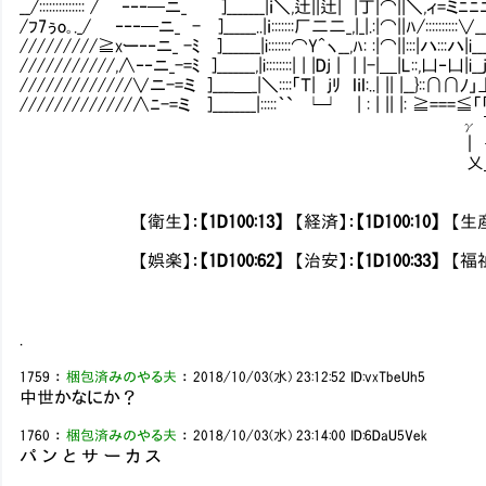
__/:::::::::::::: / ‐‐‐─ニ_￣￣]_______|ｉ＼,辻||辻| |丁|⌒||＼,ィ=ミﾆﾆﾆjIL
/ﾌ7ぅo｡._/ ‐‐‐─ニ_ - ]______..|ｉ:::::::厂二二_,|_|.:|⌒||ﾊ/::::::::::∨
/////////≧xー‐‐ニ_ -ﾐ ]_______|i:::::::⌒Y^ヽ__,ﾊ: :|⌒||:::|ハ:::
///////////,∧‐‐ニ_-=ﾐ ]_______,|i::::::::| | |Dj | | |-|＿|L::,凵‐凵
/////////////∨ニ-=ミ ]____＿_|＼::::「Ｔ| jﾘ ＩｉＩ:..| || |__}::∩∩ﾉ」⊥L
/////////////∧ﾆ-=ミ ]________|:::::｀` └┘ | : | || |: ≧===≦「「
γ ￣￣￣￣￣￣￣￣￣
｜ ――さぁ、キリキリ動き
乂＿＿＿＿＿＿＿＿＿
【衛生】：
【1D100:13】
【経済】：
【1D100:10】
【生産
【娯楽】：
【1D100:62】
【治安】：
【1D100:33】
【福祉
.
1759
：
梱包済みのやる夫
：
2018/10/03(水) 23:12:52
ID:vxTbeUh5
中世かなにか？
1760
：
梱包済みのやる夫
：
2018/10/03(水) 23:14:00
ID:6DaU5Vek
パ ン と サ ー カ ス