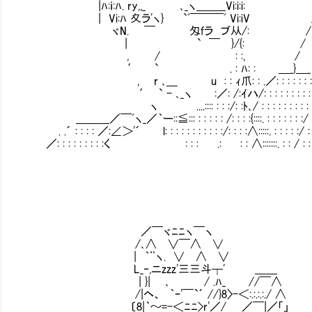
|ﾊ:ｉ:ﾊ. ry,,_㍉ ､_ヽ＿＿__Vi:i:i:Ⅳ
| Vi:ﾊ 夊ラ'ヽ} `ﾞ￣￣￣ﾞ Vi:iV
ヾN. ￣ 匁fラ ブ从/: /
| ` ￣ }/{: /
, / : :, /
′ ` . : ﾊ: : ＿_}＿_
, r ､＿ u : : ｨ爪: : .／: : : : : : :
′ ` - ､_ヽ :／: /:ｲハ/: : : : : : : : : : 
ヽ ....:::: : : :/: :ﾄ､/ : : : : : : : : : : 
＿＿＿／￣ﾞヽ_／｀ー::≦::: : : : : : /: : : :{::::. : : : : : : :/ : 
. .´ : : : : ／:∠＞'´ l: : : : : : : : : : :/: : : :∧:::::. : : : : :/ :
／: : : : : : : : :く : : : .: : : ∧:::::::. : : / : : : : 
／￣ヾﾆﾆヽ￣ヽ
/､∧ ∨￣∧ ∨
| ｀¨ヽ. ∨ ∧ ∨
L_‐,ニzzz'三三斗┬' ＿＿
| }| ､ / .ﾊ_ //￣∧ ま、
/|ヘ、 ｀ｰ'￣`´ //}8〉-＜:.:.:.:./ ∧
〔8|｀～=-＜ﾆﾆ>r'／/ ／￣|／「」