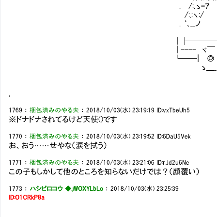
. /:.ゝ=ｱ |i:i:
/:.:ヽ:/ {≧
. ‘､__ノ 八厂
/:.｀ヽ
| ├─────‘､__ノ
| ---- ヾ￣ ヽ ------ ]=
└──| ◎ |=───┘ ｶﾞﾗｶ
ゝ＿_．;'
,
1769
：
梱包済みのやる夫
：
2018/10/03(水) 23:19:19
ID:vxTbeUh5
※ドナドナされてるけど天使()です
1770
：
梱包済みのやる夫
：
2018/10/03(水) 23:19:52
ID:6DaU5Vek
お、おう……せやな（涙を拭う）
1771
：
梱包済みのやる夫
：
2018/10/03(水) 23:21:06
ID:rJd2u6Nc
この子もしかして他のところを知らないだけでは？（顔覆い）
1773
：
ハシビロコウ ◆.jWOXYLbLo
：
2018/10/03(水) 23:25:39
ID:O1CRkP8a