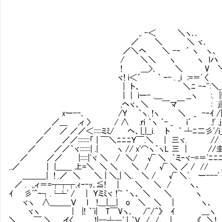
,. -＜ ＼ヽ､､
／ ＼ ＼ ヾ､
／＼ヘ ＼ -‐ ´ ヽ ヽ、
/ ＼＼ ヽ ヽ lハ
! ＿>､ ＼ V 
ヾ! i＜´ ｀ ｰ- . _i ;=＝' 〈
| ト、 ＼ﾆ -‐'ﾞ:＼_,. イ r===
| | iー- .＿ __ヽ :. |!┐ | 
,ヘヾ、＼ ￣マ￣ : ｊ|ヨ |∠
xー--､ /Ｙ ｀ヽ. !ヽ ＼ _ -‐ｲ /|ｦ
／＿ ,ィ 〉 / ∧ .ｒi ｀ヽ ｀- _ i´ .!'
／ ／ ／／＜:::::ミﾐ/ ヘ、|_|__i. ト ｀ ┴ﾆ二彡'/
／ ／／::::::::「 | ￣＼ﾆﾆﾆＹ￣.＼ | 三ヾ. // /:
／ ／／｀ヾ:::::::| .| ヽ // x'⌒ヽ｀ヽL 三 | //圭圭≧i__/:::
／ ／／ |:::::|ﾞヾ ＼ / ＼/ √ ＼ ｀ミｰヾ-=＝'ﾆﾆﾆＹ ＜7::::::::::
..／ | |＿＿ 上=＼ ＼ ＼ ＼ / √ ＼ ／ / // // /::::::::::::::::
＿＿＿| ! .／ ＼ ＼ | ＼_| ＼. ＼ / √ ＼'. ー---' ' |::::::::::::::
／ . ,,ィ＝=┬┬┬,ｨ‐-ｯ､≦! | ＼ ＼ / ヽ、 |::::::::::_::_
ｲ 彡'＾ｰ┐.└┴' / | Ｙミﾐヾ !'~ ｀ヽ、 ＼ ＼ ヽ |:::
ヾヽ ∧__＿＿Ｖ l !＿|＿| o ＼ ＼ | ヽ、 |/
ヾヽ | |! ｀ﾞi| T￣Vヽ､ /^/＾》 ｲ ＿
＼､ ￣ ＼ イ〈 ＿!|--┴―' | ｀Ｖ / /、 | ,《 ＼!