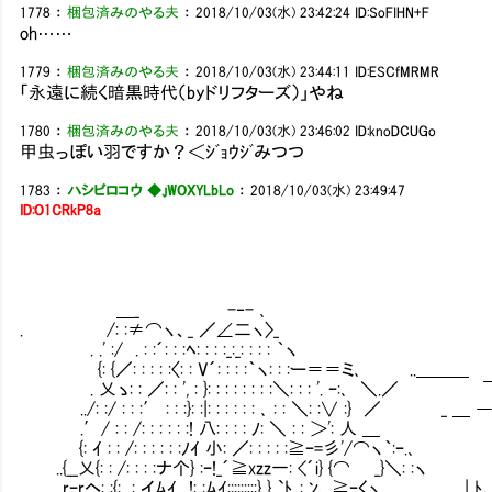
1778
：
梱包済みのやる夫
：
2018/10/03(水) 23:42:24
ID:SoFIHN+F
oh……
1779
：
梱包済みのやる夫
：
2018/10/03(水) 23:44:11
ID:ESCfMRMR
「永遠に続く暗黒時代（byドリフターズ）」やね
1780
：
梱包済みのやる夫
：
2018/10/03(水) 23:46:02
ID:knoDCUGo
甲虫っぽい羽ですか？＜ｼﾞｮｳｼﾞみつつ
1783
：
ハシビロコウ ◆.jWOXYLbLo
：
2018/10/03(水) 23:49:47
ID:O1CRkP8a
＿_ -‐- ､
. /: :≠⌒ヽ、_ ／∠二ヽ〉_
. .' :/ . : :´: : :ﾍ: : : :_:_: : : : ｀ヽ
{: {／: : : : :〈: : V´: : : :｀ヽ: : :ー＝＝ミ､ ..＿＿＿
. 乂ゝ: : ／: : ', : }: : : : : : : :＼: : : '. ｰ:､ ＼
../: :/ : : :′ : : :}: :|: : : : : : ､ : : ＼:
.′/ : : /: : : : : :! 八: : : : ﾉ: ＼ 
{: ｲ : : /: : : : : :ﾉｲ 小: ／: : : : :≧ｰ
..{__乂{: : /: : : :ナ个} :ｰ!_´≧xzz一: <´i} {⌒ _
..rｰrヘ: :{: _:_イﾑｲ !: :ﾑｲ:::::::::} } `ﾄ､: ﾝ､_≧ｰくヽ |