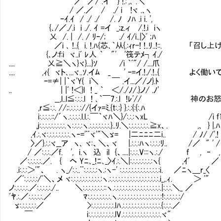
／ ／/ .イ } !.:',､ .＼
/ ／.／ / ./ i !ヾ .､ヽ
ｰｲ.ｲ / ./ ./ /. ﾉ ﾉﾊ .i i. ',
{､/／./.i i ./. ｲ =イ _;z.ィ /.!.i iヽ
乂 /. | /. / ﾘｰ/; ./ ｲ/i..|〉ﾞ ;ﾊ
／i ､ !..{ i. !.ﾊ{芯､｀从{.:ｨr-! !..ﾘ..!::. 
{､ノ:f:i ヾ..iﾞ ﾚ人 ｀ "'Ⅵ'筏テﾒ┐ｲ./
.... 乂≧＼ヽ}ヾ}...}ｿ /i ｀ﾞ"/ /...爪
.... ,ｨ{ ヾト､...ヾ..ｿ.イﾑ _ ' ｰ=イ.!./.!..
ｰ=≠| |｀ヾ'Y{ i＼ ￣ .イ...／/ノ}.ﾄ
.. | |ﾞ !＜}l ! _ ｀ ＜/./ﾉ/.}ノ/ .ﾉ'
__,l..l≦:.:.:.l ! ､｀￣7.:.l !ﾚ'// 
,r≦:.:. //;:.:.:.:.://{イｧ=ﾐ.{t:.:} }.:.:{:{:.ﾊ
i:.:.:.:.::/´ヽ.:.:.:.:.l.l.:.￣｀ヾﾊ＼}/:.:.:ヽxL /i f
,j:.:.:.:.:.:.:.:.:.ヽ:.:.:.:ヽ.:.:.:.:.:.:.:.}..ﾘ.＼:.:.:.:.:.:.:.≧x、. ,､ } |.
,ｲ.:.ヾ:.:.:.:.:.:.:.:.ヽ‐='¨ヾ'"＼ゞ= |二ﾆﾆﾆ二i.. / ﾉ/ /',! !
〉／}.:.:ヾ__ア ヽ､ ヾ:、＼、ヾ |.:.:.:ﾊヽ:.:.:.:ﾘ.. /／ " ' /
/ ／:.:.:.／f. ', i.ヽ 込 il {、....|:.:.:.V:::ヽ.:./ f , ‐ 
／:.:.:.:.:.／. { ヘ Yﾆ､_!ﾆ､_〉ｲ.:.＼|:.:.:.:.:.:.:.:ヽ{ ,ｲ' ／
.i:.:.:＞'"、 . ヽ_/:.:..¨:.:.:.:.:ヽ.:ヽ-' :.:.:.:.:.:.:.:.:.:.:.:.:.:i. ／ﾆヽ＿r_〈
／ﾞ:.:.:.:.:/ﾞ＼、メ ヾ:.:.:.:.:.:.:.:.:.:.:ヽ.:.:.:.:.:.:.:.:.:.:.:.:.:.:.:.:.:.i_,.ｨ. ＞ '"
ノ:.:.:.:.:.／:.:.:.:.:./.. ＼:.:.:.:.:.:.:.::ヽ.:.:.:.:.:.:.:.:.:.:.:.:.:.:.:.:.|:.:.:.＼_ ／
ﾞﾔ.:.／:.:.:.:.:.／ ﾏ:.:.:.:.:.:.:.:.ヽ.:.:.:.:.:.:.:.:.:.:.:.:.:.:.:!:.:.:.:.:.:/
ゞ:.:.:.:.:.:／ >:.:.:.:.:.:.:.:.lﾊ.:.:.:.:.:.:.:.:.:.:.:.:.:.{:.:.:.／
￣ i:.:.:.:.:.:.:.:.:.lV.:.:.:.:.:.:.:.:.:.:.:.:.:.ヾ"