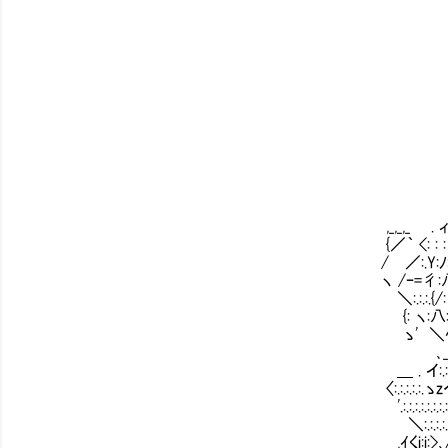
. -=
,_,_,_ . ィ´: {: : : :ヽ
{／｀ <: : : : :人: : : :
/ ／:.Y:ﾉ: ＞､ヽ:/ ﾉ
ヽ /ｰ=彳:八≫ ≪ }ﾆ=
＼:.:.:.{/: : Ⅵ￣ } ﾉ:
{: ヽ:八: :ゝ｀元≦イ
ゝ' ＼ﾍ: :〉!｡:.｡〈八: ゝ
､_}:Y:.:i!｡:.:｡i
＿ . イ:.:_＿i!｡:.:.｡i!
〈:.:.:.:.:.ゝzへィﾘ:.:.:.:.:i
'.:.:.:.:.:.:.:.:.::〃:.:.:.:.:.:i!:
＼:.:.:.:.〃:.:.:.:.:.:.:.:i!:.:.:
,ｲくi:i:>､/'＿＿＿_.i