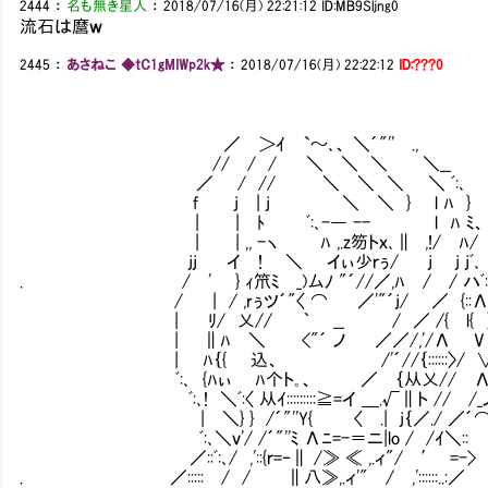
2444
：
名も無き星人
：
2018/07/16(月) 22:21:12
ID:MB9Sljng0
流石は麿ｗ
2445
：
あさねこ ◆tC1gMIWp2k★
：
2018/07/16(月) 22:22:12
ID:???0
／ ＞ｲ `～､、 ＼´"'' .,
// / / ＼ ＼ ＼ ＼__
／ / // ＼ ＼ ＼ ＼ ﾞ:､
f j | j ＼ ＼ } l ﾊ }
| | ﾄ ﾞ:､-― -- Ⅵ l ﾊ ﾐ、
| | ,, -ヽ ﾊ ,.z笏トｘ､∥ ,!/ ﾊ/
jj イ ! ＼ イぃ少ｒぅ/ j j jﾞ､
. / ' } ｨ笊ﾐ _)厶ﾉ "´//／,ﾊ / / ハﾞ:
/ | / ,rぅツ´"〈 ⌒ ／'"´j/ ／ {::Λ::.
| ﾘ/ 乂// ｀ __ / ／ /{ l{ ｝ 
| ∥ﾊ ＼ <"´ ノ ／／/,'/Λ V ,
| ﾊ｛{ 込、 /'´//｛::::::〉/ ∨
ﾞ:､ {ﾊぃ ﾊ个ト｡、 ／ ｛从乂// Λ
ﾞ:､! ＼ﾞ:〈 从ｲ:::::::::≧=イ ＿.√∥ト // /_ノ
| ＼} } /´"''Y{ 〈 .| j｛／./ ／´⌒::::
ﾞ:､＼ｖ'/ /´"''ﾐ Λﾆ=-＝ニ|lo / /ｲ＼:: 
／::ﾞ:､/ ,'::{ｒ=‐∥ /≫ ≪ ,.ィ"/ ′ =-> 
. ／::::: / / ∥八≫,.ィ'" / ,':::