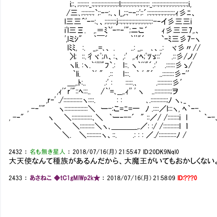
i;:､;:;:;:;:_:;:;:;:;:;:;:;:;:;:l;:;:;:;:;:;:;:;:;:;:_:;::;:;:;:;:;:;:;:;:;:;:;i,
/三､;:;:;:;:;`;:‐-;､、l_,;:;-‐;:';:´;:;:;:;:;:;:;:;:;:;ｨ彡ﾆ、
l三三＾'ｰ-:､、;:;:;:;:j::;:;:;:;:;:;:;:;:;:;:;:-‐イ彡三三i
i'l三Ξ. ,.＝ﾐ`'ｰ-‐'";ニこ´ ｨ彡三三7,.、
',lミｼ" ｀￣´ ｀¨"´ `ｰﾐ三彡7-ヽ
lﾐﾐ, :. _,.=､、 . ..: _,.〟､、..: ヾ彡〃//
〉l; ::.彳ヾﾟ;ﾊ、:、 ,:' ,.ｨﾍ;ﾟﾂゞ::' .::彡/ノ/
ヽli. :ヽ.｀ﾞ'''"ﾌ`.: l::. ヽ｀ﾞﾞ"´.:' .::::::彡ゝ/
｀li. ｀ﾞ " .:: l:::. ｀ ﾞ "´ ..::::
＿,.ﾄ:.. .:' : :::::.､ .::::::::::彡′
,ｨ'´r'"::ﾍ:::.. /｀'=､__,.ｨ'' ' ヽ ..
,r‐' ./:::::::::::::ヽ::::. : : ､.:::::::::::;ﾉ ヽ､_
, -‐''" ヽ::::::::::::::::＼ ー-:こ=ﾆ=一 ﾉ .::::／l:::ヽ, ﾍ｀ｰ-､
, -‐" ヽ ＼::::::::::::::､＼ ｀ー‐--´ " ::／/ /::::::::i l ｀ｰ-
＼ ＼::::::::::＼ヽ､＿＿＿_,.／: :/ /:::::::::::l 
＼. ＼::::::::::ヽ、::. .: : : ／./::::::::::::ﾉ /
2432
：
名も無き星人
：
2018/07/16(月) 21:55:47
ID:20DK9NqI0
大天使なんて種族があるんだから、大魔王がいてもおかしくない
2433
：
あさねこ ◆tC1gMIWp2k★
：
2018/07/16(月) 21:58:09
ID:???0