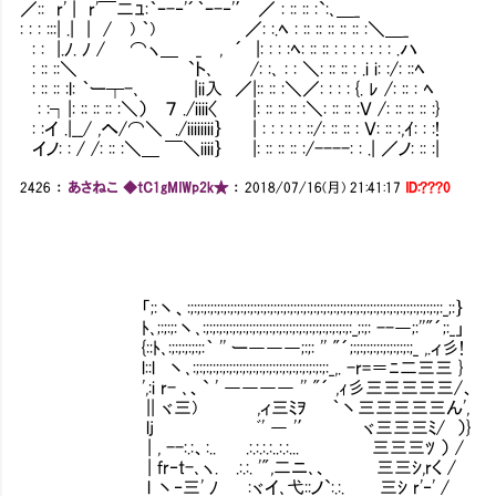
／:: r' | r'￣二ﾕ:｀ｰ-‐'´｀ｰ-‐'′ ／ : :: :
: : : :::| .| | / ) ｀) ／: :.ﾍ : :: :: :: :: :: :＼＿_
: : |.ﾉ. ﾉ / ⌒ヽ＿ _ , ´ |: : : :ﾍ: :: :: : : : : : : : .ハ
: :: ::＼ `ト､ /: :､ : : ＼: :: :: : .i i: :/: ::ﾍ
: :: :: :l: ｀ー┬-､ |ii入 ／|:: :: :＼／: : : : {. ﾚ /: :: : ﾍ
: :┐|: :: :: :: :＼） ７ ./iiii〈 |: :: :: :: :＼: :: :: :Ｖ /: :: :: :: :}
: :イ .|__/ ,へ/⌒＼ ./iiiiiiii｝ | : : : : : ::/: :: :: : Ｖ: :: :,ｲ: : :!
イノ: : / /: :: :＼＿ ￣＼iiii｝ |: :: :: :: :/----: : .| ／ノ: :: :|
2426
：
あさねこ ◆tC1gMIWp2k★
：
2018/07/16(月) 21:41:17
ID:???0
「;:丶、:;:;:;:;:;:;:;:;:;:;:;:;:;:;:;:;:;:;:;:;:;:;:;:;:;:;:;:;:;:;:;:;:;:;:;:;:;:;:_;:｝
ﾄ､;:;:;:丶､:;:;:;:;:;:;:;:;:;:;:;:;:;:;:;:;:;:;:;:;:;:;:_;:;: --―;:''"´;:_」
{::ﾄ､:;:;:;:;:;:｀ '' ー―――;:;: '' "´;:;:;:;:;:;:;:;:;:;_ ,.ィ彡!
l::l 丶､:;:;:;:;:;:;:;:;:;:;:;:;:;:;:;:;:;:;:;:;:_,. -r=＝ﾆ二三三 }
',:i r- ､、` ' ―――― '' "´ ,ｨ彡三三三三三/、
|| ヾ三) ,ィ三ﾐｦ ｀丶三三三三三ん',
lj ﾞ' ― '′ ヾ三三三ﾐ/ ）}
| , --:.:、:.. .:.:.:.:..:.:... 三三三ﾂ ） /
| fr‐t-､ヽ. .:.:. '",二ニ､、 三三ｼ,rく /
l 丶‐三' ﾉ :ヾイ､弋::ノ`:.:. 三ｼ r'‐' /