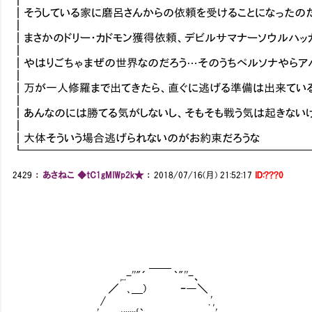
┃そうしている家に磨呂さんからの依頼を受けることになったのだが
┃
┃まさかのドリー・カドモン獲得依頼、デビルサマナーソウルハッ
┃
┃やはりごちゃまぜの世界なのだろう…そのうちペルソナやらア
┃
┃万が一人修羅まで出てきたら、直ぐに逃げる準備は出来ている
┃
┃あんなのには勝てる気がしないし、そもそも戦う気は起きないけ
┃
┃大体そういう場合逃げられないのがお約束だろうな
┗━━━━━━━━━━━━━━━━━━━━━━━━━
2429
：
あさねこ ◆tC1gMIWp2k★
：
2018/07/16(月) 21:52:17
ID:???0
＿＿
,..-''"´ ｀"''-、
／ ､＿) ｰ―＼
/ .',