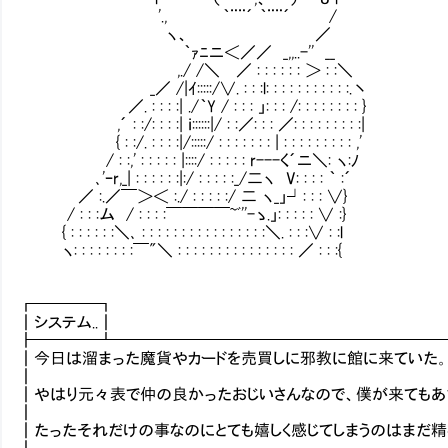
'., ｀¨¨´ ｀¨¨´ /
ヽ、 ／
｀ｧﾆニ＜／／ _,,..-'' __ （な
,./ /＼ ／ : : : : : : ＞ : :＼
_／ /|ｲ:::::/∨. : : :l: : : : : : : : : : :.丶
／. : : : :| ./｀Y / : : : 」: : : /: : : : 
,´ : :/: : : :| ｉ::::::|/ : :／: : : ／: : : : : : : : :|
{ : :/. : : : :|/:::::/ : : : : : : : | : : : : : : : : : ,'
/ : :,' : : : : : |::::/ : : : : : r---く´ニ＼: ヽ:ﾉ
､'ｰr,_| : : : : : :|:/ : : : : :_/二ヽ V: : : : ｀ :´
／ :.／￣＞＜ :./ : : : : :/ 二 ヽ_」┘: : : ∨}
/ : : :ム / : : : :￣￣￣￣~ﾞ''-ゝ.」: : : : : ∨ :}
{ : : : : : :＼､ : : : : : : : : : : : : : : : :＼. : : :∨ : :l
ヽ: : : : : : : :￣"＼ : : : : : : : : : : : : : : : ／ : : :{
┏━━━━┓
┃システム..┃
┣━━━━┻━━━━━━━━━━━━━━━━━━━━
┃今日は溜まった魔貨やカードを売買しに邪教に館に来ていた
┃
┃やはり元々表で仲の良かったおじいさんなので、僕が来てもあ
┃
┃たったそれだけの事なのにとても嬉しく感じてしまうのはまだ
┃