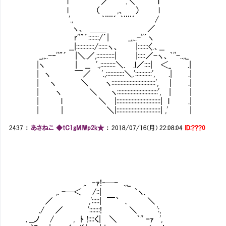
l ｀¨¨´／ .＼ ¨¨´ l
l （ ,、 ） l
'., ｀¨¨´ ｀¨¨´ /
ヽ、 ＿＿ ／
r''"´:::::::/´| _,,..-''´ヽ
__|::::::::::::/::::::ヽ、 |:::::::〈.、__
_,,..-‐''"´ |＼.／,::::::::::::| |:::::／
|ヽ | __ '.,::::::::::＼. .l／::::| ＜_ .|
| ヽ ￣／ '.,::::::::::::＼,':::::::::
| ヽ ＼ ヽ:::::::::::::::::::::::::::::', | .|
| ヽ ＼ ヽ:::::::::::::::::::::::::::', | |
| l ＼ |:::::::::::::::::::::::::::::| l .|
| | ＼|:::::::::::::::::::::::::::::| ,' |
2437
：
あさねこ ◆tC1gMIWp2k★
：
2018/07/16(月) 22:08:04
ID:???0
,. ‐ｧ!‐─- .,,_
,. -─＜ /::| ｀ヽ.
／ ,':::::| ￣｀ ､ ＼
./ ／ ':::::::! ＼ ':,
､__ノ / , ﾄ !::::く| ＼ ｀'' ｰｧ ',