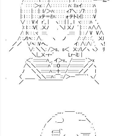
.′: : : :＞x: : ∧: : : : : : : ﾊ: :l:xイ: : : : :ﾊ
|: : : : |: : :|: :l/＞ﾊ: : : : : ィ7＼: :/7: : : : :}
|: l : : |: : :.xテ＝i!ﾊ: : : : ォテトﾐｲ|: : : : :V
∨ : : V:ｲ r',, | ヽ: : :| | ,, l ヾ: :
): l: : :Ｖ{ .乂ﾉ , ＼l 乂ﾉ ' |: : : ﾊ∧∧
/: :ﾄ; : :.ヾ :::::. ..:::::: |: :
. /: :ノl:ﾍ: : ∧. ヽ ノ /: :/: : :', 乂l
／／ ∨ﾍ: :Vへ、 イ: ∧:∧: ', ヽ!
／ ∨: ＼＼: /＞s。 s＜ 乂:/l／ヽ ヽ> ﾘ
＼|__乂-r‐′ Lr-ミ: |
,＜´::::::::::::::ﾊ_,. イ＞x、 /::::::::::::::｀＞x
/＼＼:::::::::::::ﾊ´::::O::::::::/:::::::::::::::／／ヽ
ﾉ ＼＼:::::::::ﾊ::::十:::::/::::::::::::／／ l
. 〈 ＿＿ ＼＼:::::ﾊ::￣:::/＞―''''¨¨｀` ヽ/
／ ￣￣￣￣￣ ＼
＿＿
,..-''"´ ｀"''-、
／ ､＿) ｰ―＼
/ .',
,' ｨ::::::{｀ ＿＿ ',