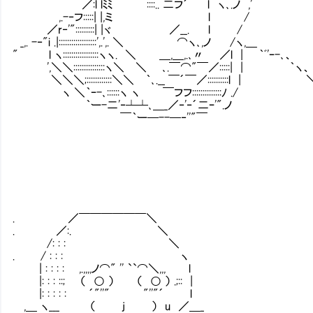
／:l lﾐﾐ ::::.. 二フ´ l ヽ､.ノ ,'
,.-‐フ:::::| |,ミ l / うむ、
／r‐'":::::::::| |ヾ ／__. l /
_,. -‐"i .|::::::::::::::::::',.',. ＼ ⌒ヽ､,ノ /ヽ,＿
" l ヽ:::::::::::::::::ヽヽ. ＼ ＿,＿,.､〃 ／l | ｀ﾞ'ｰ-､、
',＼＼:::::::::::::::ヽ＼ ＼ ､.￣⌒"￣／:::::| | ｀ヽ、
＼＼＼;::::::::::::＼＼ ｀､.__ ￣´￣／::::::::::l | 
ヽ ＼｀ｰ-､::::::ヽ ヽ ￣フフ::::::::::::::ﾉ ./ 
｀ー-二'‐┴┴､＿_／‐'‐´二ｰ'".ノ
￣｀ー─--─‐''"￣
. ／￣￣￣￣￣￣＼
. ／:. ＼
/: : : ＼
. / : : : ヽ
| : : : : ,.,,,,ノ⌒" '' ``⌒＼,,, l
|: : : ::; （ ○ ） （ ○ ） .;:: |
|: : : : : ´"''" "''"´ l
,＿ ヽ___ （ j ） u ／＿_