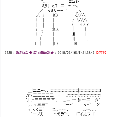
｀::...___ ｚ≦彡
ミﾘ } o.T 二 ≠ ヘ、 【ドリー・カ
／ ヾミリ―‐ ´ _.ヽ
./. .i }○ 〈//∧
ｉ | | ,: ∨/∧
| | | { ヾ≠ｲ
ｊ .,' :|○. | | |
l ,′ | .l} .l |
| .ｉ | l| .|
.l | |○ ｌ}ｌ .|
2425
：
あさねこ ◆tC1gMIWp2k★
：
2018/07/16(月) 21:38:47
ID:???0
___|二ニｰ-､、;:;:;:;:;:;:;:;:;:;:;:;:;:;:;:;:;:;:|;::;:;:;:;:;:;:;:;:;:;:;:;:l
/rヽ三三三三三─‐-- ､;:;:;:;:;:;:;:|;:;:;:;:;:;:;:;:;:;:;:;:;:;l
',i ,-三三三三三、 _,.ニ､ｰ-､!;: -‐二￣彡′
',､、ヾ三三'"￣￣ `ー‐" ヾ-'" .〉′
ヽ ヽヾ三,' :::..,. -‐- ､ _,,..-‐､、,'
｀ー',ミﾐ ::.弋ラ''ｰ､ i'"ｨ'之フ l′