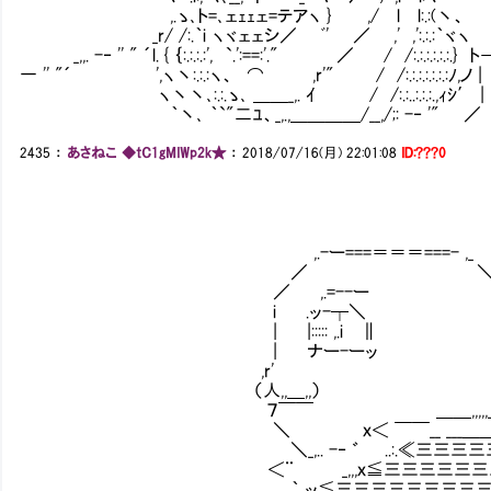
,.ゝ､ト=､ェｪｪェ=テアヽ } ,/ l l:.:(丶、
_r/ /:.｀i ヽヾェェシ／ ﾞ' ／ ,' ,':.:.:｀ヾヽ
_,,. -‐ '' " ´l. { ｛:.:.:.:', `.':==:'." ／ / /:.:.:.:.:.:.} 
一 '' "´ ',ヽ丶:.:.:ヽ、 ⌒ ,r'" / /:.:.:.:.:.:.:
ヽ丶丶､:.:.ゝ､ ＿＿_,. ｲ / /:.:..:.:.:.,ｨｼ′ |
｀丶､ ｀`"二ﾕ、_,.,＿＿＿＿/__,/;: -‐ '" ／
2435
：
あさねこ ◆tC1gMIWp2k★
：
2018/07/16(月) 22:01:08
ID:???0
,.-ー===＝＝＝===- ,_
／ 
／ ,.=--ー 
i .ッ-┬＼ ﾞ
| |::::: ,.i ∥ 
| ナー-ーッ 
,r' 
（人,,＿,,） 
７￣￣ ＿＿,,,,,_＿,
＼ ｘ＜ ￣￣__ ___＿＿
＼_,.. -‐ ゛ ..:.≪三三三三
＜¨ _,,,ｘ≦三三三三三三三
｀_ッ≦三三三三三三三三三三