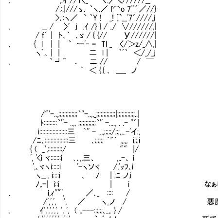
/.:.|///ゝ､ ｀ヽ.／ f⌒o 7¨´／//}
>､:ヽ／ ` ｀Y ! _! [`__'7´////,j
. __ / 〉′j .ｲ /} } / _/ ∨//////,|
/ f´ | ト､｀ ､ゞ / { {// У//////|
. { l | | ｀ ー'‐ = Tl _ 〈/＞z/_∧,|
ヽﾞ.､ | | 二 l | ｀ﾞ｀ ＜/_/_j
. ` ┘^ ． 二 // / ￣
｀ ＜ {.{ ､ ＿_ ノ
/"'-..,;;;;;;;;;;;;;｀''-..,,_;;;;;;;;;;;;;|;;;;;;;;;;;;..|
ﾄ:::::::::｀''- ..,, ;;;;;;;;;;;;｀'' -...., . .- ''´|
i:::::::::::::::::::三 ｀'' - ..,,;;;;;/;;;,,..-'イ;,
/ﾆ､::::::::::::::::三 ､;;;;;; ｀"´ ,,,,, i;;;i
{ ( _',::::::::::/ "" |/
', '<i ヾ:::::::i ､､,,三、 ,,.-、 i
',､ヾヽi:::::i '-ヽソヾ /,'ｯﾌ､i
ヽ__.. i::::i ､ ￣ﾉ | ;ﾆ ノ.i
ﾉ,.-| i::i | i なぁに、仕事柄
. i,ｨ''"', ／､_ :::: /
/',',', ', ／ ヽ_ノ / 悪魔と仲が良
. ｲ',',',',', ', ', ( ,.---::;;;;､_,. } /