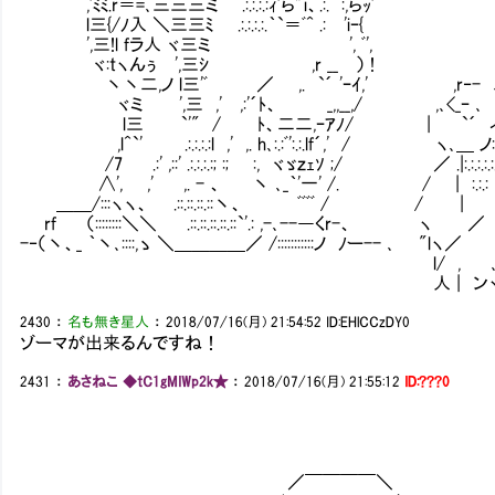
,'ﾐﾐ.r＝=､三三三ミ .:.:.:.:ｨ'ら"i、.:. :,らｯ'
l三{/ﾉ入 ＼三三ﾐ .:.:.:.:.｀`＝ﾞ^ 
',三!l fラ人 ヾ三ミ ', ﾞ',
ヾ:tヽんぅ ',三ｼ ,r __ ） ! 
丶丶二,ノ l三'ﾞ ／ ,. `´ 'ｰｲ,' ,r‐- 
ヾミ ',三 ,' ,:'´ﾄ、 _,,__,/ ,､<
l三 `'" / ﾄ、二二,ｰｱﾉ/ | `´ ィ
,l^`' .:.:.:.:l ,' ,. h､:.:ﾞ':.:.lf´,' / ヽ､＿ 
/7 .:' ,::' .:.:.:.:; :; :, ヾゞｚｪｿ ;/ ／ .|:.:.:
∧', ,' ,. - 、 丶 ､_｀'一' /. / | :.:.
＿＿/:::ヽヽ、 .::.::.::.::丶、 ﾞﾞﾞﾞ / /
rf （::::::::＼＼ .::.::.::.::.::`'.: ,-､--―くr-、 
-‐（丶、_ ｀丶､::::,ゝ ＼＿＿＿＿／ /:::::::::::ノ ﾉー-- ､ "l
l/ , ､イ:.:.::.
人 | ンヽ二ﾆ´-─
2430
：
名も無き星人
：
2018/07/16(月) 21:54:52
ID:EHlCCzDY0
ゾーマが出来るんですね！
2431
：
あさねこ ◆tC1gMIWp2k★
：
2018/07/16(月) 21:55:12
ID:???0
／￣￣￣￣＼