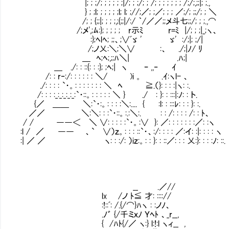
|; ; ;/; ; ; ; ; ;|/; ; ;/; ; /; ; ; ; ; ; ; /;/;,;;|; ;.,
} ; ;l; ; ; ; ; ;l; l; ;//;／; ;／; ; ; ／;/; ;;/; ; ＼
/; ; {;;|; ; ; ;,;{;;|/:/ ｀/／／;;メ斗七;;/; ; ;.,⌒
/;メ',;ﾑ:}; ; ; ; ;Ⅷr示ﾐ r=ﾐ |/; ; ;|_;ヽ、
:};ﾍlﾍ; ;;、;∨ﾞゞ ' ゞ' :/;|; ;/|
/;ノ乂:＼;＼∨ :、 ./;|ﾉ/ ﾘ
＿ ﾍ;ﾍ;,;;ﾊ＼| .ﾊ;|
＿ ./: : ::{: : :}; ;ﾍ;| ヽ ｰ 
/: : r‐:/: : : : : : ＼/ )i 。 .ｲ:ヽl- 、
./: : : : `・。: : : : : : : ＼ ﾍ ≧.（}: 
/: : : :_:_:_:_:_:`・::。: : : : : ＼ } ./Ⅷ: }: : :::|:ﾉ: : ト.
{／ ＿＿ ＼:`・:。: : : :＼:.... { Ⅷ:l: : :::ﾚ: : : }: :.
／／ ＼:＼: : :`・::。:.:＼:. Ⅷ: : /: : : : /: : ﾄ、
/ / ――＜ ＼ ∨: : : : :`・。:∨ }: ／: : : : : : :／: :ヽ
:l / ／ ―― 、` ∨）ｚ。: : : ::`・、:/: : : : ／:イ: :|: : : : ヽ
:| ／ ／ ヽ: : :/: ）iｚ:。: : }: : ::／: : : 乂:}: : : :ﾉ: ::.
__ .／//
lx /ノ ﾄ≦ 才: :::://
:!::ﾞ: /.{/⌒}ﾊヽ : :ノﾉ、
.ﾉ゛ {/千ミｘﾉ Ｙﾍﾄ 、_r__,
{ /ﾊﾄ{/／ ヽ:} l:!:l ヽィ__ ,