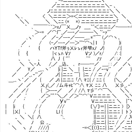
_ -=ニニニニニニニニﾆヽ
／ニニニニニニニニニニニ＼- 、
ノﾆニニニニニニニニニニニニﾆ＼ ＼
＼ ､ < ＼ニニニ＞=＜ニニニニニニニニ＼ ＼
＼＼ ＼ ＼ﾆﾆ (* *) ニニニニニニニニ「 ＼
` ､￣￣￣｀`＞xﾉ￣乂＿ノｧ ＿_`''＜ニニﾆ／-──‐┴
＞‐= ／⌒厂_／─‐／───＼ `'ｰｧ''´ 
､ヽ` ／ ／-／─‐／──_,,.｡*'"￣ (／⌒丶、
／ / (-／─‐／─＞'''~'⌒ヽ| ｌ } }i 
, ′ ′ ｛ ハＹＴf斧ぅ乂ﾚゝｨ斧梺xﾉ ノ} 
{ ｛ |ヾゝﾊ Vｿ Vソ )／r/ /: 
、 、 、 八 丿 { ''¨ ¨'' ﾉｿ ／: :ノ
＼ ＼-人 /_／ __込、 ､ r──--／ ＿_: : ／ 
／ Y／ _,,.､丶´ |i |ニ ＼ ｜ |ニﾆ / ／‐
／ ／_､‐''ﾞ／ ノ| |ニﾆﾆ ￣| |ニ / / ニ / / /
＿,.､丶´／ ／ { ／ ノi |ニニﾆ ｢∧ ﾏﾆ{ / ﾆﾆ 
／ ／ 乂」(_／ /厶斗ｬﾋ''⌒∧ ﾏ乂 ﾆﾆ 八 乂彡_､‐''
／ ／/ { ＞─‐／ ／ / /∧ ﾏ彡'´⌒￣＼ 
／ ／ ,′ ／＞''"＾＼_／ ／＞''~⌒´Ｖニニニニ ＼ 
/ ′ ' ／ Уv''´ Ｖニニニニﾆ ＼ |＾＼
| |i { / / /// 〔∨〕＝| |ニニﾆ ) |〉 
| |乂| ､ / { LI { ||ニニ| |ニニﾆ | 
、 ＼ ＼{ 八 '':､ ||ニニ| |ニニ / / 
､ ＼ ﾉ 公 .､_ ,:||ニニ| |ﾆﾆ / ／ ニ
＼ ヽ ﾉ ////} -=＜〔()〕ﾆﾆ| |ニ '／ ‐ﾆ