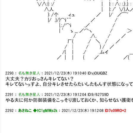
∨∧:|: :/ | |: : ∧: :.}:.|: : :.
∧人 | |: /' ∨}人／￣´ 
}: /个 ィュ ／ |/ ／￣´
|/ .}/}⌒ｉ｀¨ ／ / ＿＿／
|.:./⌒ｉ .／ / 
| ′ ゝ __ ／⌒ヽ 
/ .∧. / ／
厂{ ./ ＼ / ／
/ │ / } / ／ 
/{ | ./ .厶イ ＿
／ | | { ／ ／{
2290
：
名も無き星人
：
2021/12/23(木) 19:10:40
ID:vjOUiGBZ
大丈夫？カリおっさんキレてない？
キレてないっすよ、自分キレさせたらたいしたもんす状態になっ
2291
：
名も無き星人
：
2021/12/23(木) 19:12:04
ID:9/627S9D
やる夫に何か防御装備をこっそり渡しておくか、知らせない護衛
2292
：
あさねこ ◆tC1gMIWp2k
：
2021/12/23(木) 19:12:08
ID:7c09RO+2