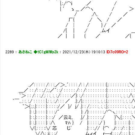
|.:./⌒ｉ .／ / 
| ′ ゝ __ ／⌒ヽ / ＞ 
/ .∧. / ／
厂{ ./ ＼ / ／
/ │ / } / ／ 
/{ | ./ .厶イ ＿
／ | | { ／ ／{
2289
：
あさねこ ◆tC1gMIWp2k
：
2021/12/23(木) 19:10:13
ID:7c09RO+2
.／: : : : : /: : :.／＞..´: : : : /: : /: : : : : : : :|.: : : : : : : : :.＼
＿／ : : /: : :./.:.:／´: :/ : : : : : /: : /: : : : : : : : :|: : : : : : : : : : :
｀＞ : : /: : :./.: : :. :. :./: : : : :／}: :./: : : : : : : : : :|.: : : : : :. :. :.∧
｀￣､.: :. :./ : : : : : |.: :. :./: : : ／ .|:./}.: : : : : : :. :. :.|.: : : : : : :. 
｀＞{.:.:.|: : : : |: : : : :/／ }/ ｊ/ .|: : /.: : : :. :. :.}.: : : : : : : :. :. 
|: :.|: : : : |: : : :/´ |: /}: : : : : : :./⌒ヽ.: : : : : : :. 
|: :.|: : : : |: : :/ ／云ミ､ .|/ .|: : : : : :./ }＼{.: : : :.
|: :.|: : : : |: :∧ ﾏﾊ } / |: : : : :./ } |:
∨{.: : : ::∨ 芯 じ' .|: : :.// {⌒ .ﾉ: : :/: : |: : :
∨∧: :ｉ: : :/ 厶ィイ r─ｲ: : :./: :