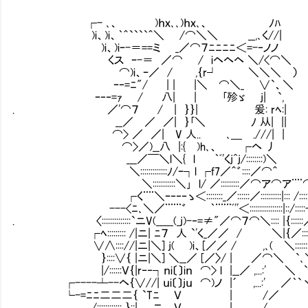
┌- ､、 )ｈｘ､､)ｈｘ､、 ﾉﾊ
)i、)i、｀＾````＾＼ /⌒＼＼ __,､く//|
)i、)iｰ-＝==ミ _／⌒７ﾆﾆﾆﾆ＜=-‐ノノ
くス ｰ-＝ ／⌒ / iヘヘヘ ＼/<⌒＼
⌒)i、ｰ／ / ,｛r┘ ＼＼＼ ）
ｰ‐=ﾆ"/ | | |＼ ⌒＼_ ∨`、＼
ｰ‐‐=ｧ / 八| | ｢殄ゞ j| `,
. ／'⌒７ / | ｝｝| 爰: rﾍ:|
__／ ／ ／| ｝｢＼ ﾉ 从| ||
⌒> ／ ／| V 人.. ､＿ .///| |
⌒>／)__八 |:{ )h､、 ┌ヘ 丿
___／￣＼l＼{ l ｀ﾞ'くj^j/::::
＼:::::::::::::ﾉ/ｰ┐l ┌f7／＾゛::::／⌒＾
＼:::::::::::＼｣ l/ ／:::::::::
┌く¨¨＼ｰ‐‐‐ゝ＜::::::::_／::::::／::::::::::|::: /:::::::
---<ﾆ､＼／¨¨¨゛ ｀¨¨¨ﾞ''＜::::::::::::::
. 〈::::::::::::::`ニV(_____(_j)-‐=≠"／⌒７⌒＼:::: |｛::::::
┌ﾍ::::::::: /|ニ| ﾆ７ 人 `'く_／／ / ＼|｛／::
∨∧:::://|ニ|＼] j( )i、[／／ / ,､( ＼:::::::::く::::
｝::::∨｛ |ニ|＼] ＼__／ [／〉/ | ／⌒＼ `､＼__
|/::::::Ｖ｛|r‐‐┐ｎi〔〕iｎ ⌒> l |__／ ,...:' ＼ `､:::]::::::
┌----┴--ヘ｛∨//| ｕi〔〕jｕ ⌒)ノ |´ ,...:' ／｀`丶l::]::::
└-=ﾆﾆ二二二｛ `Tﾆ Ｖ | /／ └L三|rﾍ／
/:::::::::::: ｝::| ニ、 Ｖ | / Ｌ三/::::::