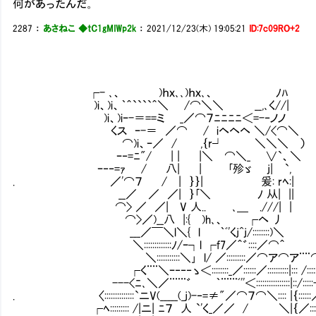
何があったんだ。
2287
：
あさねこ ◆tC1gMIWp2k
：
2021/12/23(木) 19:05:21
ID:7c09RO+2
┌- ､、 )ｈｘ､､)ｈｘ､、 ﾉﾊ
)i、)i、｀＾````＾＼ /⌒＼＼ __,､く//|
)i、)iｰ-＝==ミ _／⌒７ﾆﾆﾆﾆ＜=-‐ノノ
くス ｰ-＝ ／⌒ / iヘヘヘ ＼/<⌒＼
⌒)i、ｰ／ / ,｛r┘ ＼＼＼ ）
ｰ‐=ﾆ"/ | | |＼ ⌒＼_ ∨`、＼
ｰ‐‐=ｧ / 八| | ｢殄ゞ j| `,
. ／'⌒７ / | ｝｝| 爰: rﾍ:|
__／ ／ ／| ｝｢＼ ﾉ 从| ||
⌒> ／ ／| V 人.. ､＿ .///| |
⌒>／)__八 |:{ )h､、 ┌ヘ 丿
___／￣＼l＼{ l ｀ﾞ'くj^j/:::::::
＼:::::::::::::ﾉ/ｰ┐l ┌f7／＾゛::::／⌒＾
＼:::::::::::＼｣ l/ ／:::::::::／⌒ア
┌く¨¨＼ｰ‐‐‐ゝ＜::::::::_／::::::／::::::::::|::: /:::::::
---<ﾆ､＼／¨¨¨゛ ｀¨¨¨ﾞ''＜::::::::::::::::|
. 〈::::::::::::::`ニV(_____(_j)-‐=≠"／⌒７⌒＼:::: |｛::::::
┌ﾍ::::::::: /|ニ| ﾆ７ 人 `'く_／／ / ＼|｛／::::