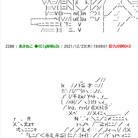
∨∧:::://|ニ|＼] j( )i、[／／ / ,､( ＼:::::::::く::::
｝::::∨｛ |ニ|＼] ＼__／ [／〉/ | ／⌒＼ `､＼__/::::::
|/::::::Ｖ｛|r‐‐┐ｎi〔〕iｎ ⌒> l |__／ ,...:' ＼ `､:::]::::::
┌----┴--ヘ｛∨//| ｕi〔〕jｕ ⌒)ノ |´ ,...:' ／｀`丶l::]::::
└-=ﾆﾆ二二二｛ `Tﾆ Ｖ | /／ └L三|rﾍ／
/:::::::::::: ｝::| ニ、 Ｖ | / Ｌ三/::::::
2288
：
あさねこ ◆tC1gMIWp2k
：
2021/12/23(木) 19:09:01
ID:7c09RO+2
__ .／//
lx /ノ ﾄ≦ 才: :::://
:!::ﾞ: /.{/⌒}ﾊヽ : :ノﾉ、
.ﾉ゛ {/千ミｘﾉ Ｙﾍﾄ 、_r__,
{ /ﾊﾄ{/／ ヽ:} l:!:l ヽィ__ ,
/´lﾊz、 ｒｯｧ}ﾉ i||乂ﾄﾐ彡´
乂ﾍ' ﾉ/乂ｲﾆヽ＿＿..... ／
r 、 ｆｔ Ｎ ´,｀ィ .＼ﾆ／ﾆ〆ﾆﾆﾆﾆヽ
乂｀ヽ丈ｚﾏ ｧヽノﾍ /￣≧ｧ{ﾆﾆ/ ／ ィ
弌ヽﾆﾆﾆﾏ ./^／_／:廴イ: : : ／_ノィ￢ {/ 
` 「Ｌﾆﾉ`＜斗ミ_斗≦} :|ﾆ./: ::}ｬｲ}: : ／/''´/r｀ゝrﾍ ィﾆﾆ