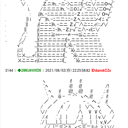
. Ⅵ ∨ , .Ζニ)ｈ｡,-ニ->こ二ﾆl[-〈こ∨ニニO=√
Ⅵi, /ニニニニ)ｈ｡ﾞ-ニ０ﾆ√-二ﾆ∨二O=√
Ⅶ: j}h､-ﾆニニニニニﾆ-Ζﾆ二二ﾆ∨ O=√
. }} i √^}h､-ﾆ二二ﾆﾆ-Ζﾍ,ニニニンイﾆ √
. ∥ .j{ニニﾆ}h､-ニニ Ζ√'∧こﾆﾆ,ｨ(:::ノ∨
. ∥ j{ニニニﾆ-}h､-Ζj-√こ∧ｰｨi{ﾆ∨
. /'_ﾞ ]{ニニﾆ≧==‐‐-≠-‐=≦こニニﾆⅥ
.. /_/ ._]{ニニニニニニl[=_ニニニ二二ニﾆⅥ
√′ ._]{こニニニニニl[_沁,-ニニ二二二ニⅥ
jﾆ{ _]{ニニニニニﾆl[_ ^沁,ニ二二二二ﾆﾆⅥ
{ﾆ乂,,_,,.ィ(.}{こニニニニﾆl[_ ^沁,ニニ二二ニﾆﾆⅥ
乂こニニィj{ニニニニﾆﾆl[_ ^沁,ニニニニニﾆﾆⅥ
3144
：
◆28KU4V0f26
：
2021/08/02(月) 22:25:58.82
ID:danxkCZs
ヽ i! i!
',ﾍ i|! i|! /!
', ﾍ i! i||!_ _ i||! i! ,: i!
', .ﾍ i|i - '" ⌒ ヽヘ,.i|! ,.: i!
／ ／ ,. - - ., へ ,.: .i!
/ ／ ,ｲ / | ∨＼ ﾍ ＼
∨/ / ' ∧ V V 〈. ∧
/,ｲ .' _| | / _! .| | v.∨ /
,'/ |＿＿|_,.|＿|＿__/ '"|＿ | | v_V／
/ / |二三≧ミ ィ≦三二ミ-! 'r } ∨/