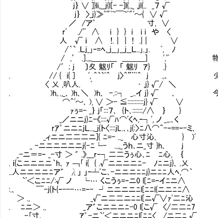
j｝ ∨ ]}li,__j{l[- -]l{.,_ ,jl{.. _７ √
j｝ 〉_j}≫''"ﾟ~￣~ﾟ"'～{ ∨ √
／ /ア゜ 寸, ∨
r' ./'ﾞ ∧ i } } i i i や 〈
人 √ ｉ ∧ !.｜｜ ! .| | ∨
/｀` .Ｌj_｣‐=ﾍ,_j__｣__j__Ｌ..｣.」. ﾟ, ﾉ
/ ,′ .].,,,＿＿____ ___＿＿] ','ﾞ 
/′; j 〕夊 魃ﾘ「 「 魃ﾘ ｱ} .}
. // { i{ ] ', ＾``ﾞ＾ j〉＾”¨ﾟ＾ j .
〈 乂 ,叭人. ﾟ ･ ,j} √/ ＼
. )h｡.,_､ )h､＼ )h､ -.::┐ _..イ j} √
⌒＾'～､ ), ∨ ＞- ≦:::::::::::j} √ ∨
ｧぅ=- _｝ j「:::７､ {ト､:::::::/∧ ｝ }
_／ニニj}ﾆ-《::::√ﾊ⌒'くﾍ,ｰ┐', ノ _,,.､く
rｱ゜ニニﾆjＬ..,_j{ト〈::::jL.､､j{:〉ﾆ八⌒＾-‐==‐-ミ､
_ィニニ二二二ニ]{ ﾆ=- .._ⅵ心寸沁, } )ﾞ
_ -ニニニニニニj{-ﾆ└- ..,,_うｈ､ニ_寸 }h､ j
_-ニ＝=‐ _-寸 ＞ ゛ .》___r‐┐二二うぅ心､ﾆⅥﾆ心, ｛
. ｉ{こニニニニ｀h､ ｧ ￢｢ i{ { .√ニニニニﾆ-Ⅵﾉﾆニj}､ .乂
..人ニニニニﾆア゛ λ」 」ｰ┴'こ､-ニニニﾆﾆj}ニﾆﾆ人ﾍ,⌒｀
`'＜こﾆﾆ/:√ ノ └… くこうぅ=‐ニ0 l[ﾆ=ｰイﾆニ∧
:.､ ￣-j{ト{ｰ---…=‐- ┘ニニニニﾆl[ﾆﾆl{ニニﾆﾆ∧
Ⅵ＞ ., _√ニ二二ニﾆﾆl[ニ√∨ｧ'二ﾆ沁
. Ⅵﾆニ＞ ., _ア゛こニニニﾆ-0 l[こ√ 〈/二二ﾆ7
Ⅵ-｢寸､＇ _ｱ゜-ニ`'＜ニニニﾆl[ﾆﾆ〈 ./ニ二ﾆ √