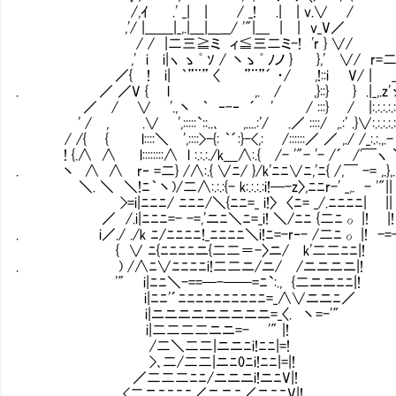
/,ｲ .' _| | / _! .| | v.∨ /
,'/ |＿＿|_,.|＿|＿__/ '"|＿ | | v_V／
/ / |二三≧ミ ィ≦三二ミ-! 'r } ∨/
,' i i|ヽ ゝ ﾟ ｿ / 丶ゝ ﾟ ﾉノ } },' ∨
／{ ! i| ｀”¨” 〈 ”¨”´ ・/ ,!::i V/ | _:i
. ／ ／V { l ,. / ,}::} } .|_,
／ / ∨ '.,丶 ｀ ‐-‐ ´ ' / :::} / |:.:.:.:.:.:
' / , .∨ ',:::::`::..､ ,....:'/ .／ ::::/ ,.:
/ /{ { l::::＼ ',::::>-{: ｀´:}-<,: /::::::／ ／ ,./ /_:.:.,.- 
! {.∧ ∧ l::::::::∧ l :.:.:./k＿∧:.{ /- '"- '- /´ /'￣ヽ `,i
. 丶 ∧ ∧ r‐ =二} /∧:.{ ∨ﾆ/ }/k'ﾆﾆ∨ﾆ,'ﾆ{ /,￣ -= ,.},.
＼. ＼ ＼!ﾆ｀丶)/二∧:.:.:{- k:.:.:.:i!─-z〉,ﾆﾆr-' _,. - '"||
>=i|ﾆﾆﾆ/ ﾆﾆﾆ/＼{ﾆﾆ=_ i!〉 〈ﾆ= _/.ﾆﾆﾆﾆ| ||
／ /.i|ﾆﾆﾆ=- -=,'ニﾆ＼ﾆ=_i! ＼/ﾆﾆ {二ﾆο |! |!
. i／./ ./k ﾆ/ﾆﾆﾆﾆ!_ﾆﾆﾆﾆ＼i!ﾆ=-r‐- /二ﾆο |! -=
{ ∨ ﾆ{ﾆﾆﾆﾆニ{二二＝-〉ニ/ k'二二ﾆﾆ|!
. ) /∧ﾆ∨ﾆﾆﾆﾆi!二二ニ/ニ/ /ニニニニ|!
'" i|ﾆﾆ＼-==─-──=ﾆ`:., {二ニニﾆﾆ|!
i|ﾆﾆ'´ﾆﾆﾆﾆﾆﾆﾆﾆﾆﾆ=_∧∨ニニﾆ／
i|ニニニニニニニニニ=_〈. 丶=-'"
i|二二二二ニニ=- '" |!
/二＼二二|ニニﾆi!ﾆﾆ|=!
>､二/二二|ニﾆ0ﾆi!ﾆﾆ|=|!
／二二二ﾆﾆ/ニニニi!ニﾆV|!
<二ニﾆﾆﾆﾆ／ニニﾆ／ニﾆﾆV|!