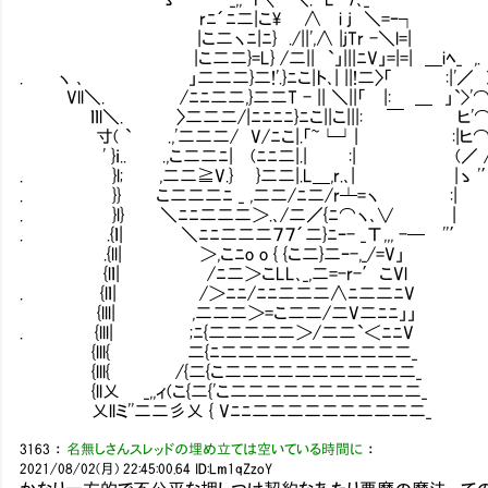
rﾆ´ﾆ二|こ\ ∧ i j ＼=ｰ┐
|こ二ヽﾆ|ﾆ} ./||',∧ |jTr -＼l=|
|こ二二}=L} /二|| `」|||ﾆV」=|=| ＿iﾍ_ ,.
. ヽ ､ 」二二二}二!'.}ﾆこ|ト､| ||!二〉「 :|'／ 
Vll＼. /ﾆﾆ二二,}二二T - || ＼||「 |: ＿ 」`>'⌒'
Ⅶｌｌl＼. 〉二二二/|ﾆﾆﾆﾆ}ﾆこ||こ|||: ￣ ヒ'⌒'
Ⅷ寸( ` .,'二二二/ V/ﾆこ|.「~└┘| :|ヒ⌒'
Ⅷ' }ｉ.. .,こ二二ﾆ| (ﾆﾆ二|.| :| (／ 
. }l; ,二二≧V.} }二二|.L＿,r.､| |ゝ '
. }} こ二二二ﾆ _ ,二二/ﾆ二/r┴=ヽ :|
. }l} ＼ﾆﾆ二二二＞.､/二／{ﾆ⌒ヽ､∨ |
. .{ｌ| ＼ﾆﾆ二二二７７´二}ﾆｰ- _Τ,,, -─ ''′
.{ll| ＞,こﾆo o { {こ二}二ｰ-,_/=V」
{lｌ| /ﾆ二＞こLL､_,二=-r-′こVl
. {lｌ| /＞ﾆﾆ/ﾆﾆ二二二∧ﾆ二二ﾆV
{lll| ,二二二＞=こ二二/二V二ﾆﾆ」」
. {lll| ;ﾆ{二二二二二＞/二二`＜ﾆﾆV
{lll{ 二{ﾆ二二二二二二二二二二二_
{lll{ /{二{こ二二二二二二二二二二二_
{ll乂 _,,ィ(こ{二{'こ二二二二二二二二二二二_
乂llミ''二二彡乂 { Vﾆﾆ二二二二二二二二二二_
3163
：
名無しさんスレッドの埋め立ては空いている時間に
：
2021/08/02(月) 22:45:00.64
ID:Lm1qZzoY