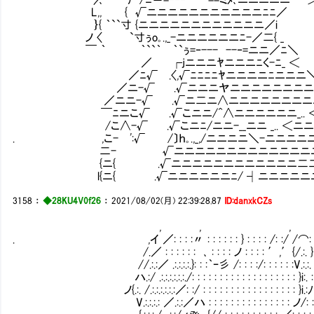
L,, { √ニニニニニニニニニニニﾆﾆ／ 'ー
｝{ ｀``寸 {ニニニニニニニニニニニニ／i
ノ 〈 `寸ぅo｡.,_-ニニニニニニﾆ-／二{ _
￣ ｀ ｀``｀ ｀`ぅ=‐--- --‐=ニニ／ﾆ＼
／ ┌jニニニﾔニニニﾆく-ﾆ_ ＜
／ﾆ√ .〈,√ﾆﾆﾆﾆﾔニニニニﾆニニニ
／ニ-√ .√ニニニヤニニニニニニニニ
／ニニ-√ .√ニ二ニ∧ニニニニニニニニニ
￣ﾆニこ√ .√こニニ/^∧ニニニニニニ_.. ＜
/こ∧-√ .√こニﾆ/ニニ-__ニニ _.. ＜ニニ
. ,こ- ':√ /〕ｈ｡.,_,/ニニニニ＼-ニニニニ
二- √ニニニニニニニニニニニニニニ
{ニ{ .√ニニニニニニニニニニニニ二二ニ
l{ニ{ .√ニニニニニニﾆ/ ┤ニニニニニニニ
3158
：
◆28KU4V0f26
：
2021/08/02(月) 22:39:28.87
ID:danxkCZs
, , , ,. ).:):.:),,,_ : : : 
. ,イ ／: : : :〃 : : : : : : } : : : : /: :/ /⌒: _,,｡i?
/.／ : : : : : : ､ : : : : ノ : : : : ′,′{/.:. } ｀ヽ 
//.:.:／ .:.:.:.:.}: : :｀ｰ彡 /: : : :/: : : : : :V.:.:. : : : : '，
ハ.:/ .:.:.:.:.:.:./: : : : : : : : : : : : : : : : : : : }i:. : : : : : : 
ノ{.:. /.:.:.:.:.:.:／: :/ : : : : : : : : : : : : : : : : : }i.:ﾉ : : : : :
V.:.:.:.: ／.:.:／ハ : : : : : : : : : : : : : : : 