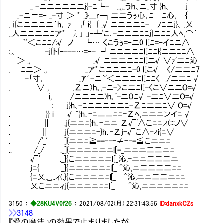
_ -ニニニニニニj{-ﾆ└- ..,,_うｈ､ニ_寸 }h､ j
_-ニ＝=‐ _-寸 ＞ ゛ .》___r‐┐二二うぅ心､ﾆⅥﾆ心, ｛
. ｉ{こニニニニ｀h､ ｧ ￢｢ i{ { .√ニニニニﾆ-Ⅵﾉﾆニj}､ .乂
..人ニニニニﾆア゛ λ」 」ｰ┴'こ､-ニニニﾆﾆj}ニﾆﾆ人ﾍ,⌒｀
`'＜こﾆﾆ/:√ ノ └… くこうぅ=‐ニ0 l[ﾆ=ｰイﾆニ∧
:.､ ￣-j{ト{ｰ---…=‐- ┘ニニニニﾆl[ﾆﾆl{ニニﾆﾆ∧
Ⅵ＞ ., _√ニ二二ニﾆﾆl[ニ√∨ｧ'二ﾆ沁
. Ⅵﾆニ＞ ., _ア゛こニニニﾆ-0 l[こ√ 〈/二二ﾆ7
Ⅵ-｢寸､＇ _ｱ゜-ニ`'＜ニニニﾆl[ﾆﾆ〈 ./ニ二ﾆ √
. Ⅵ ∨ , .Ζニ)ｈ｡,-ニ->こ二ﾆl[-〈こ∨ニニO=√
Ⅵi, /ニニニニ)ｈ｡ﾞ-ニ０ﾆ√-二ﾆ∨二O=√
Ⅶ: j}h､-ﾆニニニニニﾆ-Ζﾆ二二ﾆ∨ O=√
. }} i √^}h､-ﾆ二二ﾆﾆ-Ζﾍ,ニニニンイﾆ √
. ∥ .j{ニニﾆ}h､-ニニ Ζ√'∧こﾆﾆ,ｨ(:::ノ∨
. ∥ j{ニニニﾆ-}h､-Ζj-√こ∧ｰｨi{ﾆ∨
. /'_ﾞ ]{ニニﾆ≧==‐‐-≠-‐=≦こニニﾆⅥ
.. /_/ ._]{ニニニニニニl[=_ニニニ二二ニﾆⅥ
√′ ._]{こニニニニニl[_沁,-ニニ二二二ニⅥ
jﾆ{ _]{ニニニニニﾆl[_ ^沁,ニ二二二二ﾆﾆⅥ
{ﾆ乂,,_,,.ィ(.}{こニニニニﾆl[_ ^沁,ニニ二二ニﾆﾆⅥ
乂こニニィj{ニニニニﾆﾆl[_ ^沁,ニニニニニﾆﾆⅥ
3150
：
◆28KU4V0f26
：
2021/08/02(月) 22:31:43.56
ID:danxkCZs
>>3148
『愛の魔法』の効果で止まりましたが、