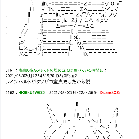
Ⅶ: j}h､-ﾆニニニニニﾆ-Ζﾆ二二ﾆ∨ O=√
. }} i √^}h､-ﾆ二二ﾆﾆ-Ζﾍ,ニニニンイﾆ √
. ∥ .j{ニニﾆ}h､-ニニ Ζ√'∧こﾆﾆ,ｨ(:::ノ∨
. ∥ j{ニニニﾆ-}h､-Ζj-√こ∧ｰｨi{ﾆ∨
. /'_ﾞ ]{ニニﾆ≧==‐‐-≠-‐=≦こニニﾆⅥ
.. /_/ ._]{ニニニニニニl[=_ニニニ二二ニﾆⅥ
√′ ._]{こニニニニニl[_沁,-ニニ二二二ニⅥ
jﾆ{ _]{ニニニニニﾆl[_ ^沁,ニ二二二二ﾆﾆⅥ
{ﾆ乂,,_,,.ィ(.}{こニニニニﾆl[_ ^沁,ニニ二二ニﾆﾆⅥ
乂こニニィj{ニニニニﾆﾆl[_ ^沁,ニニニニニﾆﾆⅥ
3161
：
名無しさんスレッドの埋め立ては空いている時間に
：
2021/08/02(月) 22:42:19.70
ID:6zOFouz2
ラインハルトがクソザコ童貞だったから説
3162
：
◆28KU4V0f26
：
2021/08/02(月) 22:44:36.54
ID:danxkCZs
ヽ i! i!
',ﾍ i|! i|! /!
', ﾍ i! i||!_ _ i||! i! ,: i!
', .ﾍ i|i - '" ⌒ ヽヘ,.i|! ,.: i!
／ ／ ,. - - ., へ ,.: .i!
/ ／ ,ｲ / | ∨＼ ﾍ ＼
∨/ / ' ∧ V V 〈. ∧