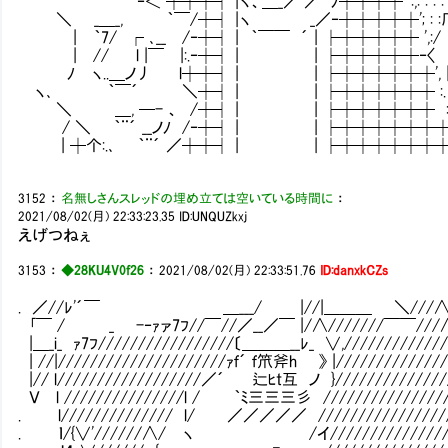
´ ｀ ‐＜ ┼┼┼┤ |ヽ、＿_／ ／ ﾉ┼┼┼┼ ':,: 
＼ _＿_, ｀￣/┼┤ |ヽ _／‐┼┼┼┼┼'; : :
| ｀7/ ┌ ､__ /‐┼┤ | ｀￣￣ ´ | ├┼┼┼┼┼ ',:/
| // l |￣ |:.‐┼┤ | | ├┼┼┼┼┼‐〈
ﾉ ヽ..＿ノ丿 l┼┼┤ | | ├┼┼┼┼┼┼', |
ヽ､ ｀￣´ ＼┼┤ | | ├┼┼┼┼┼┼ :.
＼ ＿, ─- 、 /┼┤ | | ├┼┼┼┼┼┼ :. 
/ ＼ ｀¨´ __ノﾉ /‐┼┤ | | ├┼┼┼┼┼┼┼
| ┼个:.､ ｀¨´ ／┼┼┤ | | ├┼┼┼┼┼┼┼ l
3152
：
名無しさんスレッドの埋め立ては空いている時間に
：
2021/08/02(月) 22:33:23.35
ID:UNQUZkxj
えげつねぇ
3153
：
◆28KU4V0f26
：
2021/08/02(月) 22:33:51.76
ID:danxkCZs
. ／//ﾚ'´￣ ＿___/ |//|＿＿＿ ＼///
｢￣ / _ -‐ｧァ7ﾌ//￣//／__／￣ |/∧///////￣￣///
|＿_i_ ｧ7ﾌ/////////////////〔＿＿＿__ﾚ_ ∨,////////////
| //|/////////////////////ｧｆ´ ｆ笊斧h 》 |/////////////
|// l//////////////////／´ 辷ﾋt互 ノ }/////////////
Ｖ l ///////////////l / ｀ﾐ三三三彡 ///////
. l////////////// l/ ／／／／／ ///////////////
. ｌ/{∨'//////∧/ ヽ /イ//////////