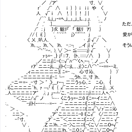
／ /ア゜ 寸, ∨
r' ./'ﾞ ∧ i } } i i i や 〈
人 √ ｉ ∧ !.｜｜ ! .| | ∨
/｀` .Ｌj_｣‐=ﾍ,_j__｣__j__Ｌ..｣.」. ﾟ, ﾉ
/ ,′ .].,,,＿＿____ ___＿＿] ','ﾞ た
/′; j 〕夊 魃ﾘ「 「 魃ﾘ ｱ} .}
. // { i{ ] ', ＾``ﾞ＾ j〉＾”¨ﾟ＾ j .,､
〈 乂 ,叭人. ﾟ ･ ,j} √/ ＼
. )h｡.,_､ )h､＼ )h､ -.::┐ _..イ j} √ 
⌒＾'～､ ), ∨ ＞- ≦:::::::::::j} √ ∨
ｧぅ=- _｝ j「:::７､ {ト､:::::::/∧ ｝ }
_／ニニj}ﾆ-《::::√ﾊ⌒'くﾍ,ｰ┐', ノ _,,.､く
rｱ゜ニニﾆjＬ..,_j{ト〈::::jL.､､j{:〉ﾆ八⌒＾-‐==‐-ミ､
_ィニニ二二二ニ]{ ﾆ=- .._ⅵ心寸沁, } )ﾞ
_ -ニニニニニニj{-ﾆ└- ..,,_うｈ､ニ_寸 }h､ j
_-ニ＝=‐ _-寸 ＞ ゛ .》___r‐┐二二うぅ心､ﾆⅥﾆ心, ｛
. ｉ{こニニニニ｀h､ ｧ ￢｢ i{ { .√ニニニニﾆ-Ⅵﾉﾆニj}､ .乂
..人ニニニニﾆア゛ λ」 」ｰ┴'こ､-ニニニﾆﾆj}ニﾆﾆ人ﾍ,⌒｀
`'＜こﾆﾆ/:√ ノ └… くこうぅ=‐ニ0 l[ﾆ=ｰイﾆニ∧
:.､ ￣-j{ト{ｰ---…=‐- ┘ニニニニﾆl[ﾆﾆl{ニニﾆﾆ∧
Ⅵ＞ ., _√ニ二二ニﾆﾆl[ニ√∨ｧ'二ﾆ沁
. Ⅵﾆニ＞ ., _ア゛こニニニﾆ-0 l[こ√ 〈/二二ﾆ7
Ⅵ-｢寸､＇ _ｱ゜-ニ`'＜ニニニﾆl[ﾆﾆ〈 ./ニ二ﾆ √
. Ⅵ ∨ , .Ζニ)ｈ｡,-ニ->こ二ﾆl[-〈こ∨ニニO=√
Ⅵi, /ニニニニ)ｈ｡ﾞ-ニ０ﾆ√-二ﾆ∨二O=√