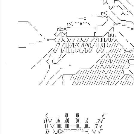
{人 厂＼ ＼
)ノ⌒＼＼ ｀ ..__／|___
_____ r＜ ＼ 人_)＼_____][_/)、 ＼
-=ﾆ ￣⌒}＼ ＼___ ][{/ ＼__[___
￣￣＼ r＜ ⌒V⌒ヽ ___／ 〉=- ..,_￣＼ ((⌒V 
＼ r辷=厂￣￣￣￣￣｢ ／| ~ =- .._ ／⌒>'⌒
ヽ 〈／[ｱ{__________________［____,／}｣i｣、 ＼ ｢＾ｱ_
__,.. ｀ =--〈_/人_〉/ / /人// ／/冂|],/U/人 ヽ
_____ ￣ /7 /]|_|{/[/〈 /{/V{_/ ｉ| ,ﾘ] （
／〈/ {/:|_|jLjしﾞ(_/]ﾉ(/ 〈/(/ _,ノ////
／ / /／ ／八'//////////,
. ／ 〈 (__／ ／j{///}//////
／ } ,.. 'ﾞ ______／//∧//ﾚ'/////__
/ ／ ________／/////////∧///////(___＼___
/ ／ ／{ ∧////////////∧/////／//＼ 〃⌒
／ / ／ ｛ ∧/////////////}'//／/////八_人_
〈 . i{l l}i √
j｝∨ .j}i j{l[ ]l{ j{ _ｱ√
j｝ ∨ ]}li,__j{l[- -]l{.,_ ,jl{.. _７ √
j｝ 〉_j}≫''"ﾟ~￣~ﾟ"'～{ ∨ √