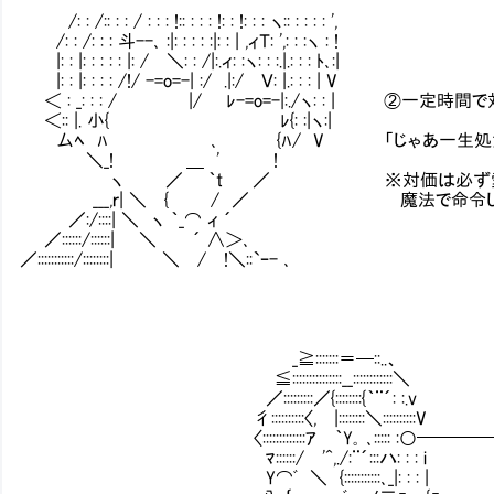
/: : /:: : : / : : : !:: : : : !: : !: : : ヽ:: : : : : ',
/: : /: : : 斗--､ :|: : : : :|: : | ,ィＴ: ',: : :ヽ : !
|: : |: : : : : |: / ＼: : /|:.ィ: :ヽ: : :.|.: : : ﾄ､:|
|: : |: : : : /!/ -=o=-| :/ .|:/ Ｖ: |.: : : | V
＜ : _: : : / |/ ﾚ-=o=-|:./ヽ: : | ②一定
＜:: |. 小{ ﾚ{: :|ヽ:|
厶ﾍ ﾊ ､ {ﾊ/ V 「じゃあ一生処女で
＼_! ＿ ' !
ヽ ／ ｀t ／ ※対価は必ず愛を確信
___,ｒ| ＼ { / ／ 魔法で命令したも
／:/::::| ＼ ヽ ｀_⌒ ィ ´
／::::::/::::::| ＼ ´ ∧＞､
／:::::::::::/::::::::| ＼ / !＼::`ｰ- ､
_≧:::::::＝─::..、
≦:::::::::::::::__::::::::::::＼
／:::::::::／{::::::::{｀¨´: :.v
彳::::::::::〈, |::::::::＼::::::::::V
〈:::::::::::::ｱ ｀Y｡ ､::::: :○━━━
ﾏ::::::/ '^,./:¨´:::ハ:
Y⌒ﾞ ＼ {:::::::::::､_|