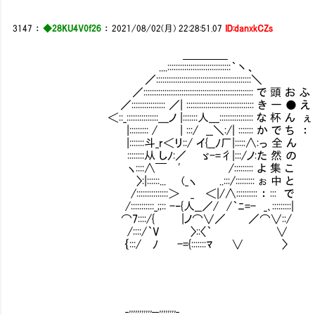
3147
：
◆28KU4V0f26
：
2021/08/02(月) 22:28:51.07
ID:danxkCZs
＿＿＿＿
....::::::::::::::::::::::::::::::｀丶、
／:::::::::::::::::::::::::::::::::::::::::::::＼
／:::::::::::::::::::::::::::::::::::::::::::::::::::: で 頭 お ふ
／:::::::::::::::: ／| :::::::::::::::::::::::::::::::: き 一 ● え
＜::_:::::::::::::::___ノ |:::::::人___:::::::::::::::: な 杯 ん ぇ
|::::::::: / | :::/ __＼:/| ::::::: 
|:::::::斗_r＜リ::/ イ{__ﾉ厂|:::::∧:っ 全 ん
::::::::从 しﾉ:／ ゞ-=彳|:::/ノ:た 然 の
ヽ::::∧￣ ' /::::::::: よ 集 こ
〉:|::::::... (_ヽ ..:::/::::::::: ぉ 中 と
/:::::::::::::::＞ _ ＜|/∧:::::::::: ： ::: で
/:::::::::::_;;:: -‐{人__／/ /｀ﾆ=- _､:::::::::|
⌒7::::/{ |ノ⌒∨／ ／⌒∨::/
/::::/｀V 〉::〈｀ ∨
｛:::/ ﾉ -={:::::::ﾏ ∨ 〉
_,,,,,,,,,,,__,,,,,,,,_