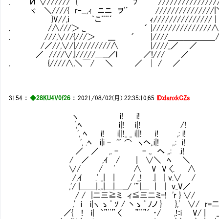
. И ∨////// { ﾌ ///////////////
ヾ ＼////{ r‐__,ｨ ニニ ヲ'´ ////////
}V//,ｉ ｀こ¨¨´ ｨ/////////////// |
. /∧///＞ ,_ ´ |///////////
. ///,∨//{///＞ ___ ´ |////＿＿＿＿＿＿
/／//,∨/|/////////∧ |////_／ ／ 
／ ////∨,|/////＿__／l ／!/// 
. {////∧,＼￣/ ＼ ／ │ / 
3154
：
◆28KU4V0f26
：
2021/08/02(月) 22:35:10.65
ID:danxkCZs
ヽ i! i!
',ﾍ i|! i|! /!
', ﾍ i! i||!_ _ i||! i! ,: i!
', .ﾍ i|i - '" ⌒ ヽヘ,.i|! ,.: i!
／ ／ ,. - - ., へ ,.: .i!
/ ／ ,ｲ / | ∨＼ ﾍ ＼
∨/ / ' ∧ V V 〈. ∧
/,ｲ .' _| | / _! .| | v.∨ /
,'/ |＿＿|_,.|＿|＿__/ '"|＿ | | v_V／
/ / |二三≧ミ ィ≦三二ミ-! 'r } ∨/
,' i i|ヽ ゝ ﾟ ｿ / 丶ゝ ﾟ ﾉノ } },' ∨/ r=二
／{ ! i| ｀”¨” 〈 ”¨”´ ・/ ,!::i V/ 