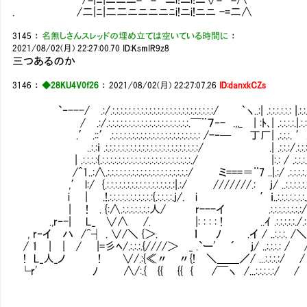
. /二|ﾆ|二二ニニニニﾆi!ニi!ニニ -=二∧
3145
：
名無しさんスレッドの埋め立ては空いている時間に
：
2021/08/02(月) 22:27:00.70
ID:KsmIR9z8
三つあるのか
3146
：
◆28KU4V0f26
：
2021/08/02(月) 22:27:07.26
ID:danxkCZs
`ｰ---/ .:/.:.:.:.:.:.:.:.:.:.:.:.:.:.:.:.:.:.:.:.:.:.:.:.:.:/ ｀ヽ..:| .:.:.:.:.:.: |.:.:.:.:.:
/ .:/.:.:.:.:.:.:.:.:.:.:.:.:.:.:.:.:.:.:.:.:.￣¨７‐- .,,_ | :ﾄ､| .:.:.:.:.|.:.:.:.:.:.
.′ .::′.:.:.:.:.:.:.:.:.:.:.:.:.:.:.:.:.:.:.:.:.:.: /-‐─ 丁厂| .:.:.:. ′.:.:.:.:.
..:.:ｉ .:.:.:.:.:.:.:.:.:.:.:.:.:.:.:.:.:.:.:.:.:.:.:/ .| .:.:.:/.:.:.:.:.:.:.:
| .:.:.:.:{.:.:.:.:.:.:.:.:.:.:.:.:.:.:.:.:.:.:.:.:.:.:./ |:.: / .:.:.:.:.:.:.
/^1..:∧.:.:.:.:.:.:.:.:.:.:.:.:.:.:.:.:.:.:.:.:/ ミ===＝¨7 ..|.
,′ l:/ {.:.:.:.:.:.:.:.:.:.:.:.:.:.:.:.:.:|.:/ ///////.: j/ ..:.:.:.:.:.: /.:.
i | .!.:.:.:.:.:.:.:.:.:.:.:{.:.:.:.:.j/. i ′ｉ..:.:.:.:
| ! . {:∧.:.:.:.:.:.:.:人/ r---イ .:.:.:.:.:.:.:.:/.:.:.:.:.:.:.
.,r‐-| L_ ∨∧ /. |: : : : ! ..ｲ .:.:.:.:.:./.:.:.
, r‐イ ハ /^┤ . ∨/＼ {＞. ｌ ﾉ .イ / ..:.:.:. /＼:.:.:.:.:.:.:.
/ 1 | | / |=彡ﾍ/.:.:.:.{////＞ _ .`ー' ´ j/ ..:.:.:.: / /＼.:.:.:.
! L_人_ノ ! ∨/.:{≪〃 〃{! ＼＿＿／/ ...:.:.:.:/ / ＼.:.:
└r' ﾉ ∧/:.{ {{ {{ { /￣ヽ /...:.:.:.:.:/ / /＼