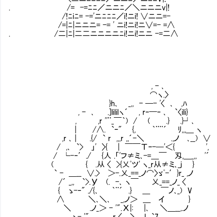
. /= -=ﾆﾆ／ニニﾆ／＼ニニニv|!
/!ﾆiﾆ= -='ニﾆﾆﾆ／i!ニi! ∨ニニ=-
/=|ﾆ|ニニニ= -= ' ニi!ニi!ニ∨=- =∧
. /二|ﾆ|二二ニニニニﾆi!ニi!ニニ -=二∧
, - ､
⌒ヽ.〉
}h､ _,, - ─- '〈 ､ ,ﾊ
, - ､ .]lililヽ´ , r‐━‐ ､ `〈ili}
, ,r ''¨_￣｀) / ( .} .}┘､
| /∧. `ｰ" {, ｀¨¨´ ﾘ,,,＿ ヽ
,r ､ | .{/ ` r ,,,r ,,´-＼ .,ノ ､__) ∨
/ ,､ `> 」' 〉{ | ￣￣Τｰ-─'＜{ ',
/ └-‐′./ {人 .「'フ≠ミ､-=＿￣ 刄,＿_,, '´
( { .从 〈 >{乂ﾟツ' ヽ_r从≠ミ､_j }
` - ＿__ ∨.> ＞-.乂_==_ノ⌒〉ゞﾟ-′}r_ ,
/´ _,, `>.У (. -､ ヽ￣ 乂_==_ノ_ 〈
{ ゝ-‐" ./{､ ｀¨´ .} ＿ ￣ノ､_) V
∧ ＼､＼､ _,ノ＞ ＿ イ }
＼ .ノ_＞ - '".Χ|: |､ ＼＿__,.ノ 幸 福 に
ゝ- '" _,, r 〈 ＼. L `7､_