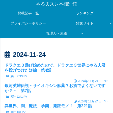
やる夫スレ本棚別館
掲載記事一覧
ランキング
プライバシーポリシー
姉妹サイト
管理人へ連絡
2024-11-24
ドラクエ３遊び始めたので、ドラクエ３世界にやる夫君
を投げつけた短編 第4話
累計
2713
PV
2024年11月24日
2
銀河英雄伝説～サイオキシン麻薬？お酒でよくないです
か？～ 第7話
累計
2241
PV
2024年11月24日
2
異世界、剣、魔法、学園、発狂モノ！ 第221話
累計
134
PV