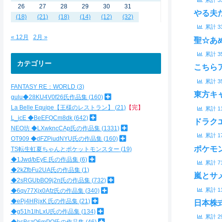
26
27
28
29
30
31
やる夫
(18)
(21)
(18)
(14)
(12)
(32)
累計
3
« 12月
2月 »
聖☆あめり
累計
3
カテゴリー
こちら
累計
3
FANTASY RE：WORLD
3
東方キ
gulu◆28KU4V0f26氏作品集
160
La Belle Equipe【王様のレストラン】
21
【完】
累計
1
L_icE ◆BeEFQCm8dk
642
ドラク
NEO坊 ◆LXwkncCAp氏の作品集
1331
累計
1
OT909 ◆dFZPiudNYU氏の作品集
160
ポケモ
TS転生虹夏ちゃんとポケットモンスター
19
◆1Jwd/bEyE.氏の作品集
6
累計
7
◆2kZfbFu2UA氏の作品集
1
嵐とサメ
◆2sRGUbBO9j2n氏の作品集
732
累計
1
◆6qv77Xjx0Afz氏の作品集
340
◆ePj4HRjxK 氏の作品集
21
日本株
◆g51h1lhLxU氏の作品集
134
累計
2