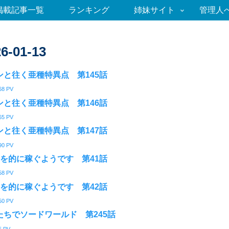
掲載記事一覧
ランキング
姉妹サイト
管理人
6-01-13
ンと往く亜種特異点 第145話
68
PV
ンと往く亜種特異点 第146話
65
PV
ンと往く亜種特異点 第147話
90
PV
命を的に稼ぐようです 第41話
58
PV
命を的に稼ぐようです 第42話
50
PV
たちでソードワールド 第245話
5
PV