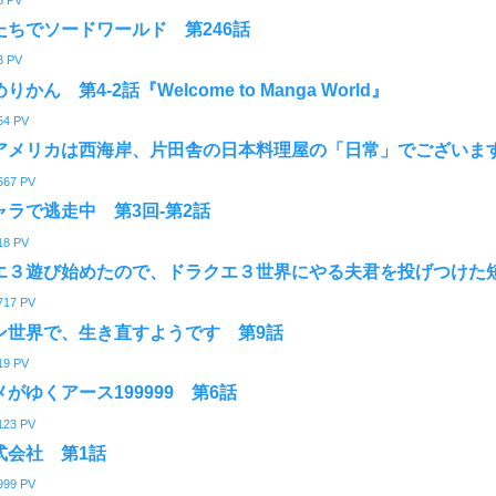
たちでソードワールド 第246話
3
PV
かん 第4-2話『Welcome to Manga World』
54
PV
アメリカは西海岸、片田舎の日本料理屋の「日常」でございます
567
PV
ャラで逃走中 第3回-第2話
18
PV
エ３遊び始めたので、ドラクエ３世界にやる夫君を投げつけた短
717
PV
ン世界で、生き直すようです 第9話
19
PV
がゆくアース199999 第6話
123
PV
式会社 第1話
999
PV