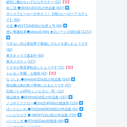
絶対に働かないデビルサマナー
22
【完】
全二流 ◆WiAEg3iQI.氏の作品集
947
ダイスでヒーローを作ろう！【僕のヒーローアカデミ
ア】
60
大豆 ◆g5VTS3qBS6の台所１号
94
使レ無避妊具◆ubsqzS.Hdg ★のノートの切れ端
1272
できない夫は異世界で孤独にグルメを楽しむようです
32
東方キャラで逃走中
66
東北メガテン
127
ドクオが異世界転生したようです
71
【完】
トレセン学園 人狼部
42
【完】
なつしお ◆myjeheQZSo氏の作品集
543
西住殿は南の島で軍神になるようです
57
忍術バトルRPG シノビガミ - 弔 -
12
猫山猫夫 ◆l8VIhmtZo6氏の作品集
167
ノコギリフクロー◆2HzZvIFA66の雑談所
133
ばくだんいわ ◆QOOmW3I0SM氏の作品集
81
ハシビロコウ ◆.jWOXYLbLo氏の作品集
733
ババコンガ ◆Ff7nWZGtso狩猟場
89