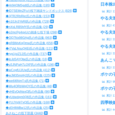
◆hsBszQ6mPQ氏の作品集
46
日本株
◆Hr94QM5gdI氏の作品集
195
◆ID7SEMnZFcの投下雑談サンドボックス
826
累計
1
◆JjTR2RbRkc氏の作品集
153
やる夫
◆n10Jn3YkRI氏の作品集
728
累計
4
◆nXsLRB5hfY氏の作品集
29
やる夫
◆o2mcPg4qxUの雑多な投下場
298
◆OQ7Nx98GAg氏の作品集
963
累計
3
◆pRBMvKqQmw氏の作品集
656
やる夫
◆r7VaLNsuQ4Ei氏の作品集
121
累計
3
◆ryg1js/Z12氏の作品集
737
◆toJd5AYQtw氏の作品集
16
あんこ
◆u5JNPaH7zJXF氏の作品集
196
累計
3
◆wCogfUJ/Uw氏の作品集
412
ポケの
◆wJM35m/rH2氏の作品集
225
◆we6I6NmT.s氏作品集
71
累計
9
◆Wu4ORbWqOY氏の作品集
46
ポケの
◆yHEvOpNexQ氏の作品集
96
累計
1
◆yUdwdqm0Q6氏の作品集
161
四季映
◆YUJYq9/7xQ氏の作品集
168
◆zEHfiWBw12氏の作品集
25
累計
4
あさねこの投下部屋
3440