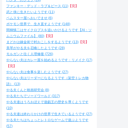
ハンターのシェフ
14
ファンキー・デッド・ラブ＆ピース
11
【完】
武と侠に生きたいようです
11
ベムスター屋へおいでませ
6
ポケモン世界で、生き直すようです
148
間桐慎二はサイクロプスを追いかけるようです【AI：ソ
ムニウムファイル】
80
【完】
まどかは錬金術で村おこしをするようです
13
【完】
美琴がやる夫を召喚したようです
28
モルガンと往く人理修復
726
やらない夫はカレー屋を始めるようです：リメイク
17
【完】
やらない夫は食事を楽しむようです
27
やらない夫はリーダーになるようです（架空トレカ物
語）
13
やる夫くんと映画研究会
8
やる夫たちでソードワールド
317
やる夫達はうろおぼえで遊戯王の歴史を導くようです
10
やる夫達は終わりかけの世界で生きているようです
27
やる夫たちはちょっとレトロなゲームで遊ぶようです
57