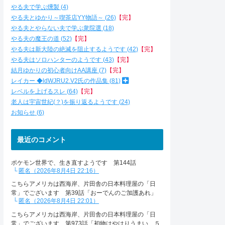
やる夫で学ぶ燻製
4
やる夫とゆかり～喫茶店YY物語～
26
【完】
やる夫とやらない夫で学ぶ衆院選
18
やる夫の魔王の道
52
【完】
やる夫は新大陸の絶滅を阻止するようです
42
【完】
やる夫はソロハンターのようです
43
【完】
結月ゆかりの初心者向けAA講座
7
【完】
レイカー ◆ldWJRU2.V2氏の作品集
81
レベルを上げるスレ
64
【完】
老人は宇宙世紀(？)を振り返るようです
24
お知らせ
6
最近のコメント
ポケモン世界で、生き直すようです 第144話
匿名（2026年8月4日 22:16）
こちらアメリカは西海岸、片田舎の日本料理屋の「日
常」でございます 第39話「おーでんのご加護あれ」
匿名（2026年8月4日 22:01）
こちらアメリカは西海岸、片田舎の日本料理屋の「日
常」でございます 第973話「初物はやはりうまい ５