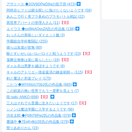
アザトース ◆2OV9DPwD8gの投下所
473
阿慈谷ヒフミは廻る呪いに負けたくないようです
58
あんこで行く美プラ多めのプラモバトル戦記
22
異世界アパートの管理人さん
11
【完】
エイワス ◆ovWgAQvoZA氏の作品集
138
おっさんの美味しいダイエット飯
3
学園総合学科奮闘記
255
彼らは友達が皆無
80
駆とすいせいはバルバロイと戦うようです
23
【完】
鬼舞辻無惨は楽に暮らしたい
16
【完】
ギャル夫は悪夢を滅ぼすようです
8
キャルのアトリエ～借金返済の錬金術師～
115
【完】
剣と魔法と邪道プレイ
175
こたつ ◆WYhNoU70b2氏の作品集
685
この娯楽の無い世界でもう一度夢を見よう
7
咲-saki- ANKO
698
【完】
三人はそれでも普通に生きたいようです
17
【完】
シノンは魔法学園に入学するようです
96
渋谷太郎 ◆PjI/NT8Pw2氏の作品集
378
審議中 ◆7EqKytkU2E氏の作品集
278
聖☆あめりかん
15